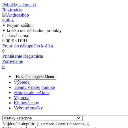
Pobočky a kontakt
Registrácia
0,00 €
V tvojom košíku:
V košíku nemáš žiadne produkty
Celková suma:
0,00 €
s DPH
Prejsť do nákupného košíka
0
Prihlásenie
Registrácia
Porovnanie
0
Hlavné kategórie
Menu
Výpredaj
Trendy v našej ponuke
%
Super akcie
Akcie
Výpredaj
Klubové ceny
Vybrané značky
Nájdené kategórie
{{ getModelCount('Categories') }}