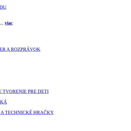
ADU
...
viac
HIER A ROZPRÁVOK
 TVORENIE PRE DETI
TKÁ
 A TECHNICKÉ HRAČKY