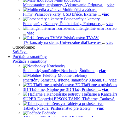
Malé spotrebiče
Meteostanice, teplomery,
Vykurovanie,
Príprava
...
viac
Multimédiá a zábava
Filmy,
Pamäťové karty,
USB kľúče,
Externé
...
viac
Fotoaparáty a kamery
Fotoaparáty,
Kamery,
Ďalekohľady,
Fotopasce,
...
viac
Inteligentné smart zariad
...
viac
Príslušenstvo TV/AV
TV konzoly na stenu,
Univerzálne diaľkové ov
...
viac
Odporúčame:
Sušičky
, ...
Počítače a smartfóny
Počítače a smartfóny
Notebooky
Študentský spoľahlivý Notebook,
Štúdium
...
viac
Mobilné Telefóny
smartfóny Samsung,
iPhone,
smartfóny Xiaomi,
t
...
viac
3D Tlačiarne a príslušen
3D Tlačiarne,
Náplne pre 3D Tlač,
Príslušen
...
viac
Tlačiarne a Kancelár
SUPER Dopredaj EPSON TANK,
Tlačiarne,
Tankové
.
Tablety a príslušenstvo
Tablety,
Púzdra,
Príslušenstvo pre tablety,
...
viac
Počítače