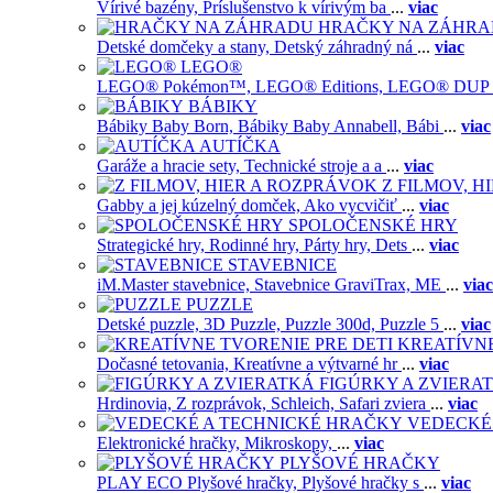
Vírivé bazény,
Príslušenstvo k vírivým ba
...
viac
HRAČKY NA ZÁHR
Detské domčeky a stany,
Detský záhradný ná
...
viac
LEGO®
LEGO® Pokémon™,
LEGO® Editions,
LEGO® DUP
BÁBIKY
Bábiky Baby Born,
Bábiky Baby Annabell,
Bábi
...
viac
AUTÍČKA
Garáže a hracie sety,
Technické stroje a a
...
viac
Z FILMOV, 
Gabby a jej kúzelný domček,
Ako vycvičiť
...
viac
SPOLOČENSKÉ HRY
Strategické hry,
Rodinné hry,
Párty hry,
Dets
...
viac
STAVEBNICE
iM.Master stavebnice,
Stavebnice GraviTrax,
ME
...
viac
PUZZLE
Detské puzzle,
3D Puzzle,
Puzzle 300d,
Puzzle 5
...
viac
KREATÍVNE
Dočasné tetovania,
Kreatívne a výtvarné hr
...
viac
FIGÚRKY A ZVIERA
Hrdinovia,
Z rozprávok,
Schleich,
Safari zviera
...
viac
VEDECKÉ
Elektronické hračky,
Mikroskopy,
...
viac
PLYŠOVÉ HRAČKY
PLAY ECO Plyšové hračky,
Plyšové hračky s
...
viac