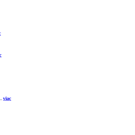
c
c
..
viac