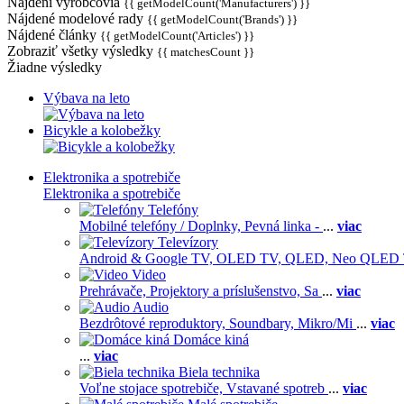
Nájdení výrobcovia
{{ getModelCount('Manufacturers') }}
Nájdené modelové rady
{{ getModelCount('Brands') }}
Nájdené články
{{ getModelCount('Articles') }}
Zobraziť všetky výsledky
{{ matchesCount }}
Žiadne výsledky
Výbava na leto
Bicykle a kolobežky
Elektronika a spotrebiče
Elektronika a spotrebiče
Telefóny
Mobilné telefóny / Doplnky,
Pevná linka -
...
viac
Televízory
Android & Google TV,
OLED TV,
QLED, Neo QLED
Video
Prehrávače,
Projektory a príslušenstvo,
Sa
...
viac
Audio
Bezdrôtové reproduktory,
Soundbary,
Mikro/Mi
...
viac
Domáce kiná
...
viac
Biela technika
Voľne stojace spotrebiče,
Vstavané spotreb
...
viac