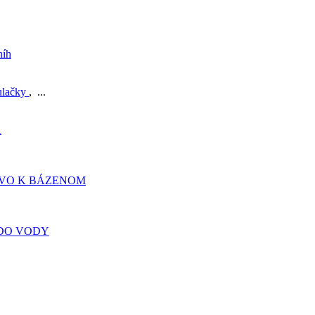
níh
ulačky
, ...
A
TVO K BÁZENOM
DO VODY