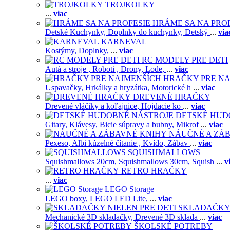
TROJKOLKY
...
viac
HRÁME SA NA PRO
Detské Kuchynky,
Doplnky do kuchynky,
Detský
...
via
KARNEVAL
Kostýmy,
Doplnky,
...
viac
RC MODELY PRE DETI
Autá a stroje ,
Roboti ,
Drony,
Lode,
...
viac
HRAČKY PRE NA
Uspavačky,
Hrkálky a hryzátka,
Motorické h
...
viac
DREVENÉ HRAČKY
Drevené vláčiky a koľajnice,
Hojdacie ko
...
viac
DETSKÉ HUD
Gitary,
Klávesy,
Bicie súpravy a bubny,
Mikrof
...
viac
NÁUČNÉ A ZÁ
Pexeso,
Albi kúzelné čítanie ,
Kvído,
Zábav
...
viac
SQUISHMALLOWS
Squishmallows 20cm,
Squishmallows 30cm,
Squish
...
v
RETRO HRAČKY
...
viac
LEGO Storage
LEGO boxy,
LEGO LED Lite,
...
viac
SKLADAČKY 
Mechanické 3D skladačky,
Drevené 3D sklada
...
viac
ŠKOLSKÉ POTREBY