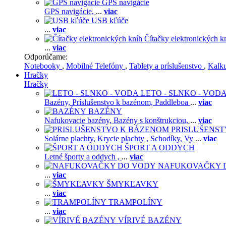
GPS navigácie
GPS navigácie,
...
viac
USB kľúče
...
viac
Čítačky elektronických k
...
viac
Odporúčame:
Notebooky
,
Mobilné Telefóny
,
Tablety a príslušenstvo
,
Kalk
Hračky
Hračky
LETO - SLNKO - VOD
Bazény,
Príslušenstvo k bazénom,
Paddleboa
...
viac
BAZÉNY
Nafukovacie bazény,
Bazény s konštrukciou,
...
viac
PRISLUŠENS
Solárne plachty,
Krycie plachty ,
Schodíky,
Vy
...
viac
ŠPORT A ODDYCH
Letné športy a oddych ,
...
viac
NAFUKOVAČKY 
...
viac
ŠMYKĽAVKY
...
viac
TRAMPOLÍNY
...
viac
VÍRIVÉ BAZÉNY