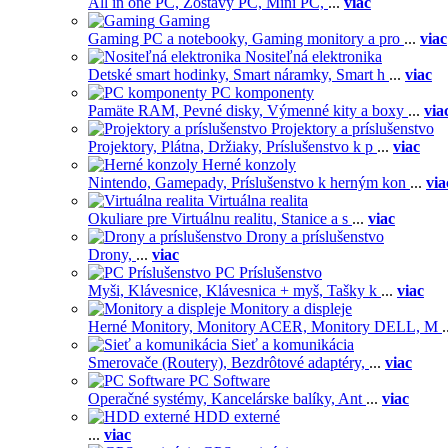
All in one PC,
Zostavy PC,
Mini PC,
...
viac
Gaming
Gaming PC a notebooky,
Gaming monitory a pro
...
viac
Nositeľná elektronika
Detské smart hodinky,
Smart náramky,
Smart h
...
viac
PC komponenty
Pamäte RAM,
Pevné disky,
Výmenné kity a boxy
...
via
Projektory a príslušenstvo
Projektory,
Plátna,
Držiaky,
Príslušenstvo k p
...
viac
Herné konzoly
Nintendo,
Gamepady,
Príslušenstvo k herným kon
...
via
Virtuálna realita
Okuliare pre Virtuálnu realitu,
Stanice a s
...
viac
Drony a príslušenstvo
Drony,
...
viac
PC Príslušenstvo
Myši,
Klávesnice,
Klávesnica + myš,
Tašky k
...
viac
Monitory a displeje
Herné Monitory,
Monitory ACER,
Monitory DELL,
M
.
Sieť a komunikácia
Smerovače (Routery),
Bezdrôtové adaptéry,
...
viac
PC Software
Operačné systémy,
Kancelárske balíky,
Ant
...
viac
HDD externé
...
viac