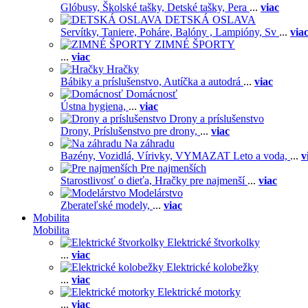
Glóbusy,
Školské tašky,
Detské tašky,
Pera
...
viac
DETSKÁ OSLAVA
Servítky,
Taniere,
Poháre,
Balóny ,
Lampióny,
Sv
...
via
ZIMNÉ ŠPORTY
...
viac
Hračky
Bábiky a príslušenstvo,
Autíčka a autodrá
...
viac
Domácnosť
Ústna hygiena,
...
viac
Drony a príslušenstvo
Drony,
Príslušenstvo pre drony,
...
viac
Na záhradu
Bazény,
Vozidlá,
Vírivky,
VYMAZAT Leto a voda,
...
v
Pre najmenších
Starostlivosť o dieťa,
Hračky pre najmenší
...
viac
Modelárstvo
Zberateľské modely,
...
viac
Mobilita
Mobilita
Elektrické štvorkolky
...
viac
Elektrické kolobežky
...
viac
Elektrické motorky
...
viac