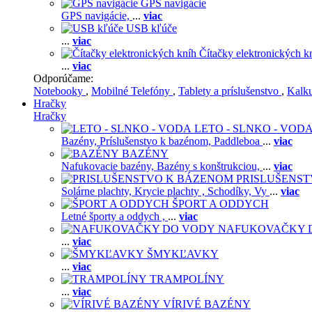
GPS navigácie
GPS navigácie,
...
viac
USB kľúče
...
viac
Čítačky elektronických k
...
viac
Odporúčame:
Notebooky
,
Mobilné Telefóny
,
Tablety a príslušenstvo
,
Kalk
Hračky
Hračky
LETO - SLNKO - VOD
Bazény,
Príslušenstvo k bazénom,
Paddleboa
...
viac
BAZÉNY
Nafukovacie bazény,
Bazény s konštrukciou,
...
viac
PRISLUŠENS
Solárne plachty,
Krycie plachty ,
Schodíky,
Vy
...
viac
ŠPORT A ODDYCH
Letné športy a oddych ,
...
viac
NAFUKOVAČKY 
...
viac
ŠMYKĽAVKY
...
viac
TRAMPOLÍNY
...
viac
VÍRIVÉ BAZÉNY