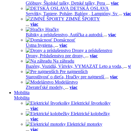
Glóbusy,
Školské tašky,
Detské tašky,
Pera
...
viac
DETSKÁ OSLAVA
Servítky,
Taniere,
Poháre,
Balóny ,
Lampióny,
Sv
...
via
ZIMNÉ ŠPORTY
...
viac
Hračky
Bábiky a príslušenstvo,
Autíčka a autodrá
...
viac
Domácnosť
Ústna hygiena,
...
viac
Drony a príslušenstvo
Drony,
Príslušenstvo pre drony,
...
viac
Na záhradu
Bazény,
Vozidlá,
Vírivky,
VYMAZAT Leto a voda,
...
v
Pre najmenších
Starostlivosť o dieťa,
Hračky pre najmenší
...
viac
Modelárstvo
Zberateľské modely,
...
viac
Mobilita
Mobilita
Elektrické štvorkolky
...
viac
Elektrické kolobežky
...
viac
Elektrické motorky
...
viac