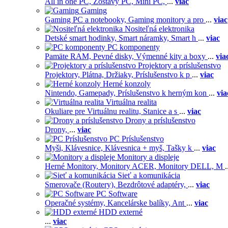
All in one PC,
Zostavy PC,
Mini PC,
...
viac
Gaming
Gaming PC a notebooky,
Gaming monitory a pro
...
viac
Nositeľná elektronika
Detské smart hodinky,
Smart náramky,
Smart h
...
viac
PC komponenty
Pamäte RAM,
Pevné disky,
Výmenné kity a boxy
...
via
Projektory a príslušenstvo
Projektory,
Plátna,
Držiaky,
Príslušenstvo k p
...
viac
Herné konzoly
Nintendo,
Gamepady,
Príslušenstvo k herným kon
...
via
Virtuálna realita
Okuliare pre Virtuálnu realitu,
Stanice a s
...
viac
Drony a príslušenstvo
Drony,
...
viac
PC Príslušenstvo
Myši,
Klávesnice,
Klávesnica + myš,
Tašky k
...
viac
Monitory a displeje
Herné Monitory,
Monitory ACER,
Monitory DELL,
M
.
Sieť a komunikácia
Smerovače (Routery),
Bezdrôtové adaptéry,
...
viac
PC Software
Operačné systémy,
Kancelárske balíky,
Ant
...
viac
HDD externé
...
viac