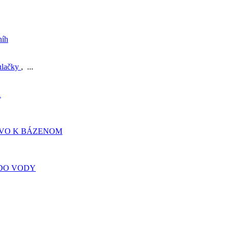
níh
ulačky
, ...
A
TVO K BÁZENOM
DO VODY