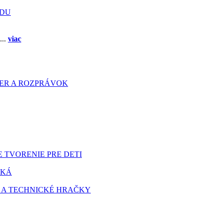
ADU
...
viac
HIER A ROZPRÁVOK
 TVORENIE PRE DETI
TKÁ
 A TECHNICKÉ HRAČKY