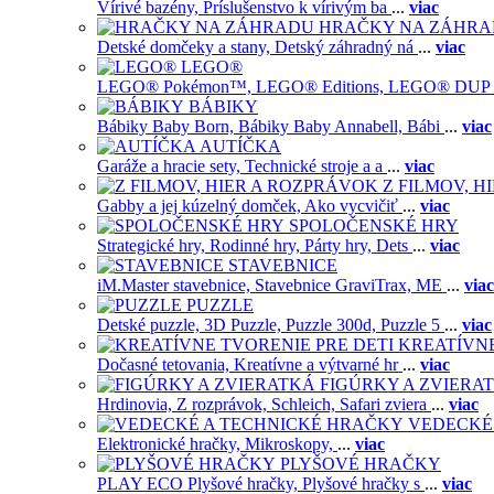
Vírivé bazény,
Príslušenstvo k vírivým ba
...
viac
HRAČKY NA ZÁHR
Detské domčeky a stany,
Detský záhradný ná
...
viac
LEGO®
LEGO® Pokémon™,
LEGO® Editions,
LEGO® DUP
BÁBIKY
Bábiky Baby Born,
Bábiky Baby Annabell,
Bábi
...
viac
AUTÍČKA
Garáže a hracie sety,
Technické stroje a a
...
viac
Z FILMOV, 
Gabby a jej kúzelný domček,
Ako vycvičiť
...
viac
SPOLOČENSKÉ HRY
Strategické hry,
Rodinné hry,
Párty hry,
Dets
...
viac
STAVEBNICE
iM.Master stavebnice,
Stavebnice GraviTrax,
ME
...
viac
PUZZLE
Detské puzzle,
3D Puzzle,
Puzzle 300d,
Puzzle 5
...
viac
KREATÍVNE
Dočasné tetovania,
Kreatívne a výtvarné hr
...
viac
FIGÚRKY A ZVIERA
Hrdinovia,
Z rozprávok,
Schleich,
Safari zviera
...
viac
VEDECKÉ
Elektronické hračky,
Mikroskopy,
...
viac
PLYŠOVÉ HRAČKY
PLAY ECO Plyšové hračky,
Plyšové hračky s
...
viac