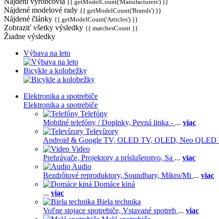
Nájdení výrobcovia
{{ getModelCount('Manufacturers') }}
Nájdené modelové rady
{{ getModelCount('Brands') }}
Nájdené články
{{ getModelCount('Articles') }}
Zobraziť všetky výsledky
{{ matchesCount }}
Žiadne výsledky
Výbava na leto
Bicykle a kolobežky
Elektronika a spotrebiče
Elektronika a spotrebiče
Telefóny
Mobilné telefóny / Doplnky,
Pevná linka -
...
viac
Televízory
Android & Google TV,
OLED TV,
QLED, Neo QLED
Video
Prehrávače,
Projektory a príslušenstvo,
Sa
...
viac
Audio
Bezdrôtové reproduktory,
Soundbary,
Mikro/Mi
...
viac
Domáce kiná
...
viac
Biela technika
Voľne stojace spotrebiče,
Vstavané spotreb
...
viac