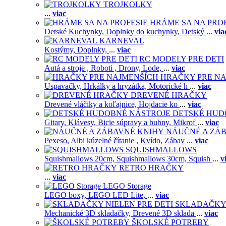
TROJKOLKY
...
viac
HRÁME SA NA PRO
Detské Kuchynky,
Doplnky do kuchynky,
Detský
...
via
KARNEVAL
Kostýmy,
Doplnky,
...
viac
RC MODELY PRE DETI
Autá a stroje ,
Roboti ,
Drony,
Lode,
...
viac
HRAČKY PRE NA
Uspavačky,
Hrkálky a hryzátka,
Motorické h
...
viac
DREVENÉ HRAČKY
Drevené vláčiky a koľajnice,
Hojdacie ko
...
viac
DETSKÉ HUD
Gitary,
Klávesy,
Bicie súpravy a bubny,
Mikrof
...
viac
NÁUČNÉ A ZÁ
Pexeso,
Albi kúzelné čítanie ,
Kvído,
Zábav
...
viac
SQUISHMALLOWS
Squishmallows 20cm,
Squishmallows 30cm,
Squish
...
v
RETRO HRAČKY
...
viac
LEGO Storage
LEGO boxy,
LEGO LED Lite,
...
viac
SKLADAČKY 
Mechanické 3D skladačky,
Drevené 3D sklada
...
viac
ŠKOLSKÉ POTREBY