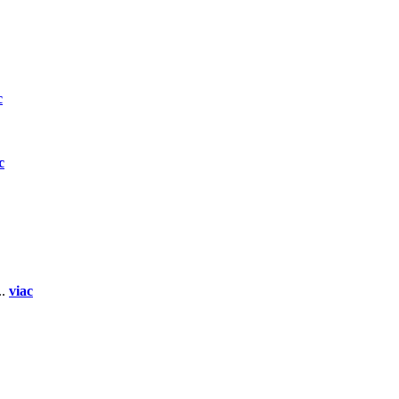
c
c
..
viac