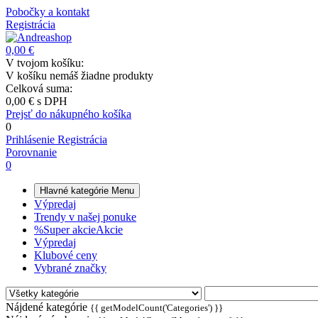
Pobočky a kontakt
Registrácia
0,00 €
V tvojom košíku:
V košíku nemáš žiadne produkty
Celková suma:
0,00 €
s DPH
Prejsť do nákupného košíka
0
Prihlásenie
Registrácia
Porovnanie
0
Hlavné kategórie
Menu
Výpredaj
Trendy v našej ponuke
%
Super akcie
Akcie
Výpredaj
Klubové ceny
Vybrané značky
Nájdené kategórie
{{ getModelCount('Categories') }}