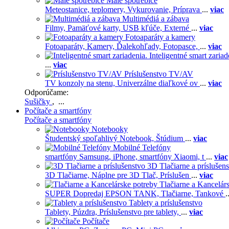
Malé spotrebiče
Meteostanice, teplomery,
Vykurovanie,
Príprava
...
viac
Multimédiá a zábava
Filmy,
Pamäťové karty,
USB kľúče,
Externé
...
viac
Fotoaparáty a kamery
Fotoaparáty,
Kamery,
Ďalekohľady,
Fotopasce,
...
viac
Inteligentné smart zariad
...
viac
Príslušenstvo TV/AV
TV konzoly na stenu,
Univerzálne diaľkové ov
...
viac
Odporúčame:
Sušičky
, ...
Počítače a smartfóny
Počítače a smartfóny
Notebooky
Študentský spoľahlivý Notebook,
Štúdium
...
viac
Mobilné Telefóny
smartfóny Samsung,
iPhone,
smartfóny Xiaomi,
t
...
viac
3D Tlačiarne a príslušen
3D Tlačiarne,
Náplne pre 3D Tlač,
Príslušen
...
viac
Tlačiarne a Kancelár
SUPER Dopredaj EPSON TANK,
Tlačiarne,
Tankové
.
Tablety a príslušenstvo
Tablety,
Púzdra,
Príslušenstvo pre tablety,
...
viac
Počítače