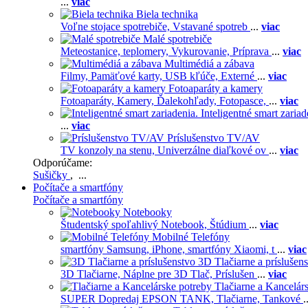
...
viac
Biela technika
Voľne stojace spotrebiče,
Vstavané spotreb
...
viac
Malé spotrebiče
Meteostanice, teplomery,
Vykurovanie,
Príprava
...
viac
Multimédiá a zábava
Filmy,
Pamäťové karty,
USB kľúče,
Externé
...
viac
Fotoaparáty a kamery
Fotoaparáty,
Kamery,
Ďalekohľady,
Fotopasce,
...
viac
Inteligentné smart zariad
...
viac
Príslušenstvo TV/AV
TV konzoly na stenu,
Univerzálne diaľkové ov
...
viac
Odporúčame:
Sušičky
, ...
Počítače a smartfóny
Počítače a smartfóny
Notebooky
Študentský spoľahlivý Notebook,
Štúdium
...
viac
Mobilné Telefóny
smartfóny Samsung,
iPhone,
smartfóny Xiaomi,
t
...
viac
3D Tlačiarne a príslušen
3D Tlačiarne,
Náplne pre 3D Tlač,
Príslušen
...
viac
Tlačiarne a Kancelár
SUPER Dopredaj EPSON TANK,
Tlačiarne,
Tankové
.