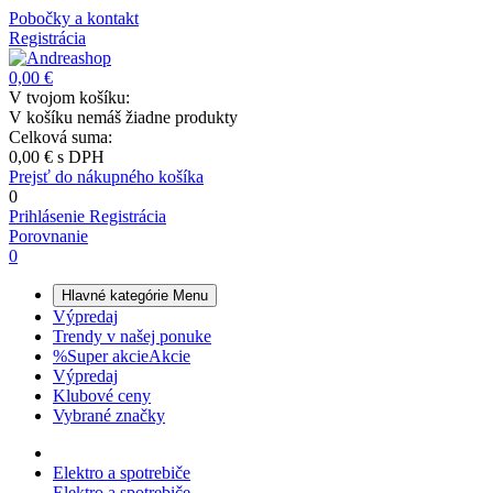
Pobočky a kontakt
Registrácia
0,00 €
V tvojom košíku:
V košíku nemáš žiadne produkty
Celková suma:
0,00 €
s DPH
Prejsť do nákupného košíka
0
Prihlásenie
Registrácia
Porovnanie
0
Hlavné kategórie
Menu
Výpredaj
Trendy v našej ponuke
%
Super akcie
Akcie
Výpredaj
Klubové ceny
Vybrané značky
Elektro a spotrebiče
Elektro a spotrebiče