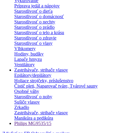
Vykurovanie
Príprava jedál a nápojov
Starostlivosť o dieťa
Starostlivosť o domácnosť
Starostlivosť o nechty
Starostlivosť o prádlo
Starostlivosť o telo a krásu
Starostlivosť o zdravie
Starostlivosť o vlasy
Vlhkomery
Hodiny, budíky
Lapače hmyzu
Ventilátory
Zastrihávače, strihače vlasov
Epilátory/depilátory
Holiace strojčeky, príslušenstvo
Čistič pleti, Naparovač tváre, Tvárové sauny
Osobné váhy
Starostlivosť o nohy
Sušiče vlasov
Zrkadlo
Zastrihávače, strihače vlasov
Manikúra a pedikúra
Philips MG9535/15