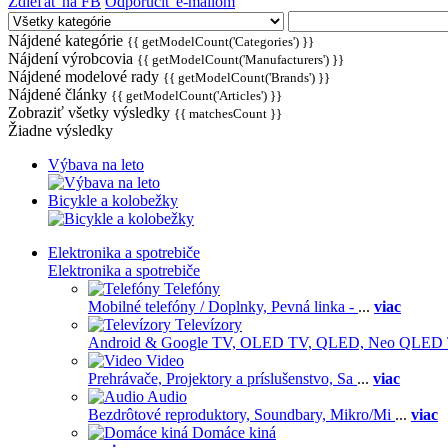
Zdieľať na FB
Odporučiť e-mailom
Nájdené kategórie
{{ getModelCount('Categories') }}
Nájdení výrobcovia
{{ getModelCount('Manufacturers') }}
Nájdené modelové rady
{{ getModelCount('Brands') }}
Nájdené články
{{ getModelCount('Articles') }}
Zobraziť všetky výsledky
{{ matchesCount }}
Žiadne výsledky
Výbava na leto
Bicykle a kolobežky
Elektronika a spotrebiče
Elektronika a spotrebiče
Telefóny
Mobilné telefóny / Doplnky,
Pevná linka -
...
viac
Televízory
Android & Google TV,
OLED TV,
QLED, Neo QLED
Video
Prehrávače,
Projektory a príslušenstvo,
Sa
...
viac
Audio
Bezdrôtové reproduktory,
Soundbary,
Mikro/Mi
...
viac
Domáce kiná