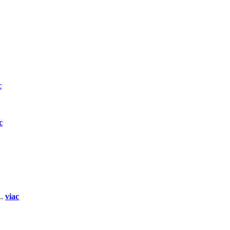
c
c
..
viac