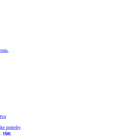
enia.
stvo
ske potreby
..
viac