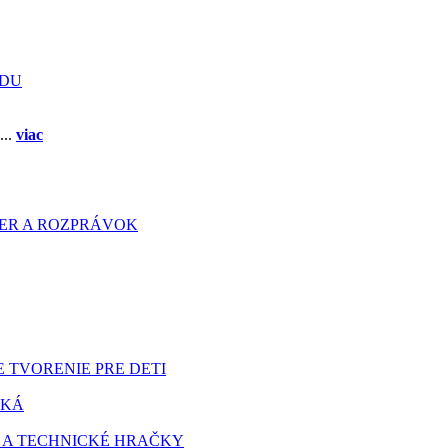
ADU
...
viac
HIER A ROZPRÁVOK
 TVORENIE PRE DETI
TKÁ
 A TECHNICKÉ HRAČKY