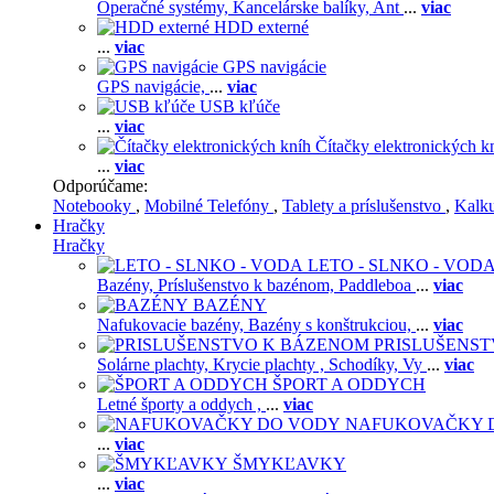
Operačné systémy,
Kancelárske balíky,
Ant
...
viac
HDD externé
...
viac
GPS navigácie
GPS navigácie,
...
viac
USB kľúče
...
viac
Čítačky elektronických k
...
viac
Odporúčame:
Notebooky
,
Mobilné Telefóny
,
Tablety a príslušenstvo
,
Kalk
Hračky
Hračky
LETO - SLNKO - VOD
Bazény,
Príslušenstvo k bazénom,
Paddleboa
...
viac
BAZÉNY
Nafukovacie bazény,
Bazény s konštrukciou,
...
viac
PRISLUŠENS
Solárne plachty,
Krycie plachty ,
Schodíky,
Vy
...
viac
ŠPORT A ODDYCH
Letné športy a oddych ,
...
viac
NAFUKOVAČKY 
...
viac
ŠMYKĽAVKY
...
viac