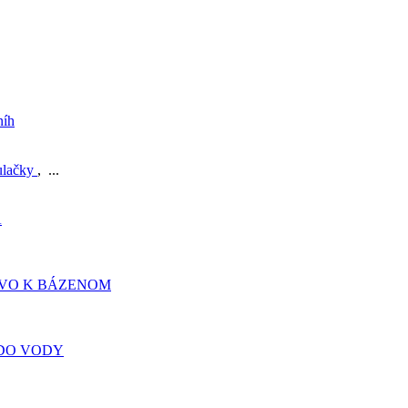
níh
ulačky
, ...
A
TVO K BÁZENOM
DO VODY