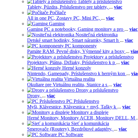
Tablety a príslušenstvo
Tablety,
Púzdra,
Príslušenstvo pre tablety,
...
viac
Počítače
All in one PC,
Zostavy PC,
Mini PC,
...
viac
Gaming
Gaming PC a notebooky,
Gaming monitory a pro
...
viac
Nositeľná elektronika
Detské smart hodinky,
Smart náramky,
Smart h
...
viac
PC komponenty
Pamäte RAM,
Pevné disky,
Výmenné kity a boxy
...
via
Projektory a príslušenstvo
Projektory,
Plátna,
Držiaky,
Príslušenstvo k p
...
viac
Herné konzoly
Nintendo,
Gamepady,
Príslušenstvo k herným kon
...
via
Virtuálna realita
Okuliare pre Virtuálnu realitu,
Stanice a s
...
viac
Drony a príslušenstvo
Drony,
...
viac
PC Príslušenstvo
Myši,
Klávesnice,
Klávesnica + myš,
Tašky k
...
viac
Monitory a displeje
Herné Monitory,
Monitory ACER,
Monitory DELL,
M
.
Sieť a komunikácia
Smerovače (Routery),
Bezdrôtové adaptéry,
...
viac
PC Software