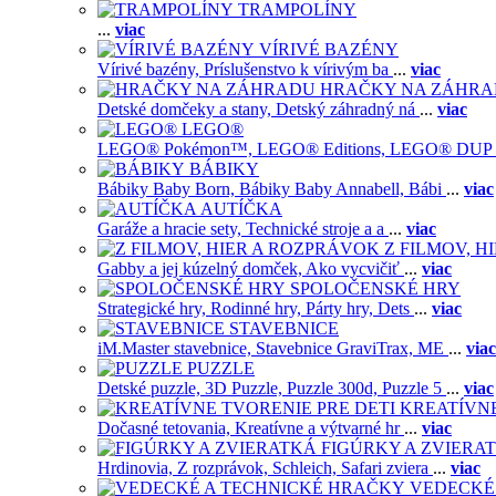
TRAMPOLÍNY
...
viac
VÍRIVÉ BAZÉNY
Vírivé bazény,
Príslušenstvo k vírivým ba
...
viac
HRAČKY NA ZÁHR
Detské domčeky a stany,
Detský záhradný ná
...
viac
LEGO®
LEGO® Pokémon™,
LEGO® Editions,
LEGO® DUP
BÁBIKY
Bábiky Baby Born,
Bábiky Baby Annabell,
Bábi
...
viac
AUTÍČKA
Garáže a hracie sety,
Technické stroje a a
...
viac
Z FILMOV, 
Gabby a jej kúzelný domček,
Ako vycvičiť
...
viac
SPOLOČENSKÉ HRY
Strategické hry,
Rodinné hry,
Párty hry,
Dets
...
viac
STAVEBNICE
iM.Master stavebnice,
Stavebnice GraviTrax,
ME
...
viac
PUZZLE
Detské puzzle,
3D Puzzle,
Puzzle 300d,
Puzzle 5
...
viac
KREATÍVNE
Dočasné tetovania,
Kreatívne a výtvarné hr
...
viac
FIGÚRKY A ZVIERA
Hrdinovia,
Z rozprávok,
Schleich,
Safari zviera
...
viac
VEDECKÉ