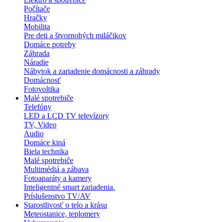
Počítače
Hračky
Mobilita
Pre deti a štvornohých miláčikov
Domáce potreby
Záhrada
Náradie
Nábytok a zariadenie domácnosti a záhrady
Domácnosť
Fotovoltika
Malé spotrebiče
Telefóny
LED a LCD TV televízory
TV, Video
Audio
Domáce kiná
Biela technika
Malé spotrebiče
Multimédiá a zábava
Fotoaparáty a kamery
Inteligentné smart zariadenia.
Príslušenstvo TV/AV
Starostlivosť o telo a krásu
Meteostanice, teplomery