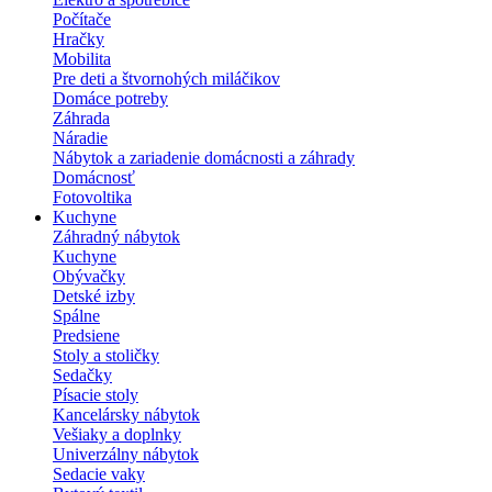
Počítače
Hračky
Mobilita
Pre deti a štvornohých miláčikov
Domáce potreby
Záhrada
Náradie
Nábytok a zariadenie domácnosti a záhrady
Domácnosť
Fotovoltika
Kuchyne
Záhradný nábytok
Kuchyne
Obývačky
Detské izby
Spálne
Predsiene
Stoly a stoličky
Sedačky
Písacie stoly
Kancelársky nábytok
Vešiaky a doplnky
Univerzálny nábytok
Sedacie vaky