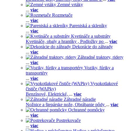
Zemné vrtáky
...
viac
Rozmetače
...
viac
Pareniská a skleníky
...
viac
Kvetináče a substráty
Kvetináče, obaly a hrantíky ,
Podložky po
...
viac
Dekorácie do záhrady
...
viac
Záhradné traktory, ridery
...
viac
Voziky, fúriky a
transportéry
...
viac
Vysokotlakové
čističe (WAPky)
Benzínové,
Elektrické,
...
viac
Záhradné náradie
Nožnice a štepárske nože,
Obrábanie pôdy
...
viac
Ochranné pomôcky
...
viac
Postrekovače
...
viac
Hadice a príslušenstvo