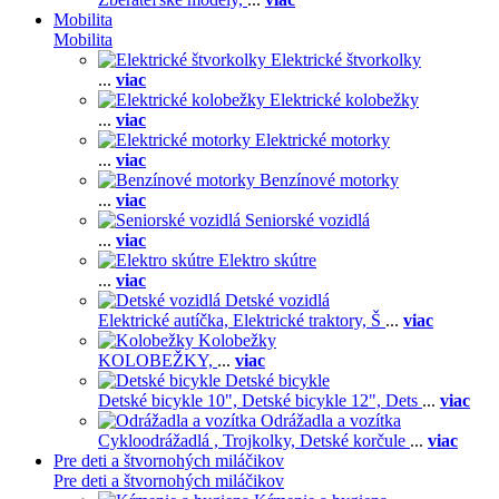
Mobilita
Mobilita
Elektrické štvorkolky
...
viac
Elektrické kolobežky
...
viac
Elektrické motorky
...
viac
Benzínové motorky
...
viac
Seniorské vozidlá
...
viac
Elektro skútre
...
viac
Detské vozidlá
Elektrické autíčka,
Elektrické traktory,
Š
...
viac
Kolobežky
KOLOBEŽKY,
...
viac
Detské bicykle
Detské bicykle 10",
Detské bicykle 12",
Dets
...
viac
Odrážadla a vozítka
Cykloodrážadlá ,
Trojkolky,
Detské korčule
...
viac
Pre deti a štvornohých miláčikov
Pre deti a štvornohých miláčikov