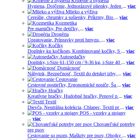
Kŕmenie a hygiena
Hygiena,
Dojčenie,
Jednorázové plienky,
Jeden
...
viac
Mlieko a výživa
Cereálie, chrumky a sušienky,
Príkrmy,
Bio
...
viac
Kozmetika
Pre mamičky,
Pre detičky,
...
viac
Drogéria
Upratovanie,
Prípravky proti hmyzu,
...
viac
Kočíky
Doplnky ku kočíkom,
Kombinované kočíky,
S
...
viac
Autosedačky
Doplnky,
i-Size 61-150 cm / 9-36 kg,
i-Size 40
...
viac
Domácnosť
Nábytok,
Bezpečnosť,
Textil do detskej izby,
...
viac
Cestovanie
Cestovné postieľky,
Ergonomické nosiče,
Ša
...
viac
Hračky
Kreatívne hračky,
Hudobné hračky,
Penové p
...
viac
Textil
Dievča,
Neutrálna kolekcia,
Chlapec,
Textil pr
...
viac
POS - vzorky a stojany
...
viac
Chovateľské potreby
pre psov
Cestovanie so psom,
Maškrty pre psov,
Obojky
...
viac