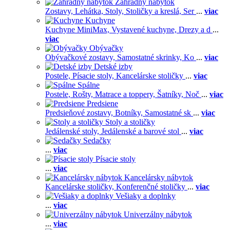
Záhradný nábytok
Zostavy,
Lehátka,
Stoly,
Stoličky a kreslá,
Ser
...
viac
Kuchyne
Kuchyne MiniMax,
Vystavené kuchyne,
Drezy a d
...
viac
Obývačky
Obývačkové zostavy,
Samostatné skrinky,
Ko
...
viac
Detské izby
Postele,
Písacie stoly,
Kancelárske stoličky
...
viac
Spálne
Postele,
Rošty,
Matrace a toppery,
Šatníky,
Noč
...
viac
Predsiene
Predsieňové zostavy,
Botníky,
Samostatné sk
...
viac
Stoly a stoličky
Jedálenské stoly,
Jedálenské a barové stol
...
viac
Sedačky
...
viac
Písacie stoly
...
viac
Kancelársky nábytok
Kancelárske stoličky,
Konferenčné stoličky
...
viac
Vešiaky a doplnky
...
viac
Univerzálny nábytok
...
viac