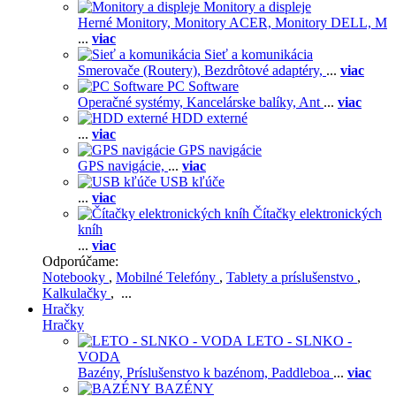
Monitory a displeje
Herné Monitory,
Monitory ACER,
Monitory DELL,
M
...
viac
Sieť a komunikácia
Smerovače (Routery),
Bezdrôtové adaptéry,
...
viac
PC Software
Operačné systémy,
Kancelárske balíky,
Ant
...
viac
HDD externé
...
viac
GPS navigácie
GPS navigácie,
...
viac
USB kľúče
...
viac
Čítačky elektronických
kníh
...
viac
Odporúčame:
Notebooky
,
Mobilné Telefóny
,
Tablety a príslušenstvo
,
Kalkulačky
, ...
Hračky
Hračky
LETO - SLNKO -
VODA
Bazény,
Príslušenstvo k bazénom,
Paddleboa
...
viac
BAZÉNY