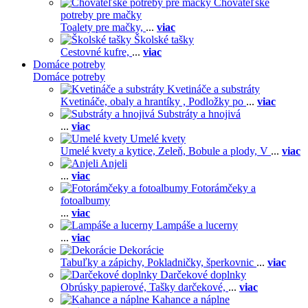
Chovateľské
potreby pre mačky
Toalety pre mačky,
...
viac
Školské tašky
Cestovné kufre,
...
viac
Domáce potreby
Domáce potreby
Kvetináče a substráty
Kvetináče, obaly a hrantíky ,
Podložky po
...
viac
Substráty a hnojivá
...
viac
Umelé kvety
Umelé kvety a kytice,
Zeleň,
Bobule a plody,
V
...
viac
Anjeli
...
viac
Fotorámčeky a
fotoalbumy
...
viac
Lampáše a lucerny
...
viac
Dekorácie
Tabuľky a zápichy,
Pokladničky, šperkovnic
...
viac
Darčekové doplnky
Obrúsky papierové,
Tašky darčekové,
...
viac
Kahance a náplne