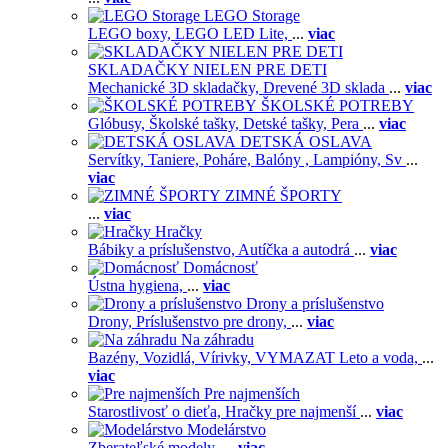
LEGO Storage
LEGO boxy,
LEGO LED Lite,
...
viac
SKLADAČKY NIELEN PRE DETI
Mechanické 3D skladačky,
Drevené 3D sklada
...
viac
ŠKOLSKÉ POTREBY
Glóbusy,
Školské tašky,
Detské tašky,
Pera
...
viac
DETSKÁ OSLAVA
Servítky,
Taniere,
Poháre,
Balóny ,
Lampióny,
Sv
...
viac
ZIMNÉ ŠPORTY
...
viac
Hračky
Bábiky a príslušenstvo,
Autíčka a autodrá
...
viac
Domácnosť
Ústna hygiena,
...
viac
Drony a príslušenstvo
Drony,
Príslušenstvo pre drony,
...
viac
Na záhradu
Bazény,
Vozidlá,
Vírivky,
VYMAZAT Leto a voda,
...
viac
Pre najmenších
Starostlivosť o dieťa,
Hračky pre najmenší
...
viac
Modelárstvo
Zberateľské modely,
...
viac