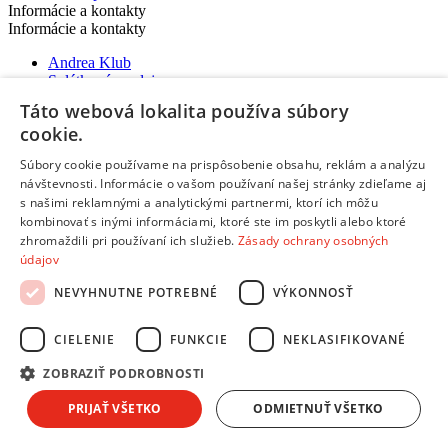
Informácie a kontakty
Informácie a kontakty
Andrea Klub
Splátkový predaj
Obchodné podmienky
Táto webová lokalita používa súbory
Reklamácie, sťažnosti
cookie.
Odstúpiť od zmluvy tu
Ochrana osobných údajov
Súbory cookie používame na prispôsobenie obsahu, reklám a analýzu
Predĺžená záruka a poistenie
návštevnosti. Informácie o vašom používaní našej stránky zdieľame aj
Ako nakupovať
s našimi reklamnými a analytickými partnermi, ktorí ich môžu
kombinovať s inými informáciami, ktoré ste im poskytli alebo ktoré
Predajne a kontakty
zhromaždili pri používaní ich služieb.
Zásady ochrany osobných
Centrum pre zákazníkov
údajov
Možnosti platby
NEVYHNUTNE POTREBNÉ
VÝKONNOSŤ
Možnosti platby
Platba na dobierku aj kartou
CIELENIE
FUNKCIE
NEKLASIFIKOVANÉ
Predaj na splátky
Platba prevodom na účet
ZOBRAZIŤ PODROBNOSTI
Platba online cez internet:
PRIJAŤ VŠETKO
ODMIETNUŤ VŠETKO