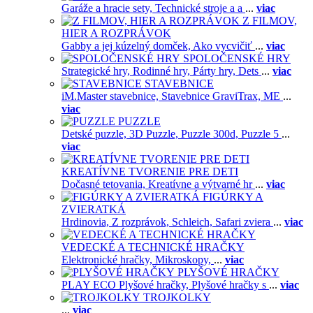
Garáže a hracie sety,
Technické stroje a a
...
viac
Z FILMOV,
HIER A ROZPRÁVOK
Gabby a jej kúzelný domček,
Ako vycvičiť
...
viac
SPOLOČENSKÉ HRY
Strategické hry,
Rodinné hry,
Párty hry,
Dets
...
viac
STAVEBNICE
iM.Master stavebnice,
Stavebnice GraviTrax,
ME
...
viac
PUZZLE
Detské puzzle,
3D Puzzle,
Puzzle 300d,
Puzzle 5
...
viac
KREATÍVNE TVORENIE PRE DETI
Dočasné tetovania,
Kreatívne a výtvarné hr
...
viac
FIGÚRKY A
ZVIERATKÁ
Hrdinovia,
Z rozprávok,
Schleich,
Safari zviera
...
viac
VEDECKÉ A TECHNICKÉ HRAČKY
Elektronické hračky,
Mikroskopy,
...
viac
PLYŠOVÉ HRAČKY
PLAY ECO Plyšové hračky,
Plyšové hračky s
...
viac
TROJKOLKY
...
viac