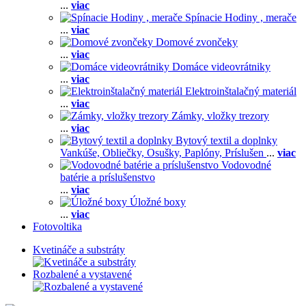
...
viac
Spínacie Hodiny , merače
...
viac
Domové zvončeky
...
viac
Domáce videovrátniky
...
viac
Elektroinštalačný materiál
...
viac
Zámky, vložky trezory
...
viac
Bytový textil a doplnky
Vankúše,
Obliečky,
Osušky,
Paplóny,
Príslušen
...
viac
Vodovodné
batérie a príslušenstvo
...
viac
Úložné boxy
...
viac
Fotovoltika
Kvetináče a substráty
Rozbalené a vystavené