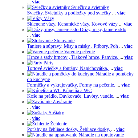
...
viac
Sviečky a svietniky
Sviečky,
Svietníky a podložky pod sviečky
...
viac
Vázy
Sklenené vázy,
Keramické vázy,
Kovové vázy
...
viac
Dózy, misy, taniere sklo
...
viac
Stolovanie
Taniere a súpravy,
Misy a misky ,
Príbory,
Poh
...
viac
Varenie,pečenie
Hrnce a sady hrncov ,
Tlakové hrnce,
Panvice,
...
viac
Párty
Tortové sviečky a fontány,
Napichovátka,
...
viac
Náradie a pomôcky
do kuchyne
Formičky a vykrajovačky,
Formy na pečenie,
...
viac
Kúpelňa a WC
Koše na prádlo,
Dávkovače,
Lavóry, vandle,
...
viac
Zaváranie
...
viac
Sušiaky
...
viac
Žehlenie
Poťahy na žehliace dosky,
Žehliace dosky,
...
viac
Náradie na upratovanie