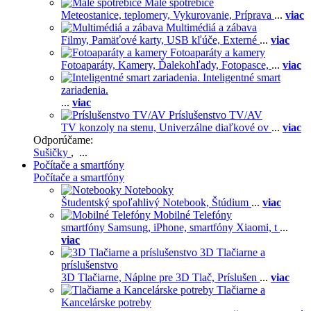
Malé spotrebiče
Meteostanice, teplomery,
Vykurovanie,
Príprava
...
viac
Multimédiá a zábava
Filmy,
Pamäťové karty,
USB kľúče,
Externé
...
viac
Fotoaparáty a kamery
Fotoaparáty,
Kamery,
Ďalekohľady,
Fotopasce,
...
viac
Inteligentné smart
zariadenia.
...
viac
Príslušenstvo TV/AV
TV konzoly na stenu,
Univerzálne diaľkové ov
...
viac
Odporúčame:
Sušičky
, ...
Počítače a smartfóny
Počítače a smartfóny
Notebooky
Študentský spoľahlivý Notebook,
Štúdium
...
viac
Mobilné Telefóny
smartfóny Samsung,
iPhone,
smartfóny Xiaomi,
t
...
viac
3D Tlačiarne a
príslušenstvo
3D Tlačiarne,
Náplne pre 3D Tlač,
Príslušen
...
viac
Tlačiarne a
Kancelárske potreby