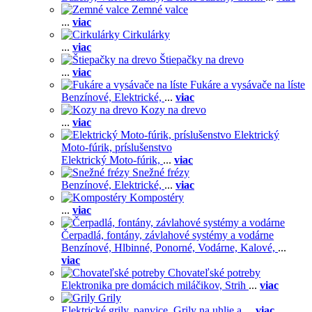
Zemné valce
...
viac
Cirkulárky
...
viac
Štiepačky na drevo
...
viac
Fukáre a vysávače na líste
Benzínové,
Elektrické,
...
viac
Kozy na drevo
...
viac
Elektrický
Moto-fúrik, príslušenstvo
Elektrický Moto-fúrik,
...
viac
Snežné frézy
Benzínové,
Elektrické,
...
viac
Kompostéry
...
viac
Čerpadlá, fontány, závlahové systémy a vodárne
Benzínové,
Hlbinné,
Ponorné,
Vodárne,
Kalové,
...
viac
Chovateľské potreby
Elektronika pre domácich miláčikov,
Strih
...
viac
Grily
Elektrické grily, panvice,
Grily na uhlie a
...
viac