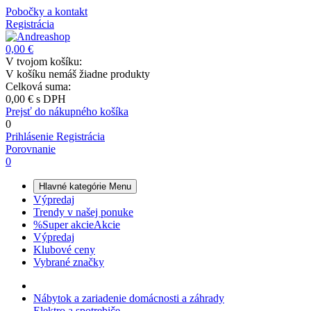
Pobočky a kontakt
Registrácia
0,00 €
V tvojom košíku:
V košíku nemáš žiadne produkty
Celková suma:
0,00 €
s DPH
Prejsť do nákupného košíka
0
Prihlásenie
Registrácia
Porovnanie
0
Hlavné kategórie
Menu
Výpredaj
Trendy v našej ponuke
%
Super akcie
Akcie
Výpredaj
Klubové ceny
Vybrané značky
Nábytok a zariadenie domácnosti a záhrady
Elektro a spotrebiče