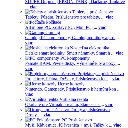
SUPER Dopredaj EPSON TANK,
Tlačiarne,
Tankové
...
viac
Tablety a príslušenstvo
Tablety,
Púzdra,
Príslušenstvo pre tablety,
...
viac
Počítače
All in one PC,
Zostavy PC,
Mini PC,
...
viac
Gaming
Gaming PC a notebooky,
Gaming monitory a pro
...
viac
Nositeľná elektronika
Detské smart hodinky,
Smart náramky,
Smart h
...
viac
PC komponenty
Pamäte RAM,
Pevné disky,
Výmenné kity a boxy
...
viac
Projektory a príslušenstvo
Projektory,
Plátna,
Držiaky,
Príslušenstvo k p
...
viac
Herné konzoly
Nintendo,
Gamepady,
Príslušenstvo k herným kon
...
viac
Virtuálna realita
Okuliare pre Virtuálnu realitu,
Stanice a s
...
viac
Drony a príslušenstvo
Drony,
...
viac
PC Príslušenstvo
Myši,
Klávesnice,
Klávesnica + myš,
Tašky k
...
viac