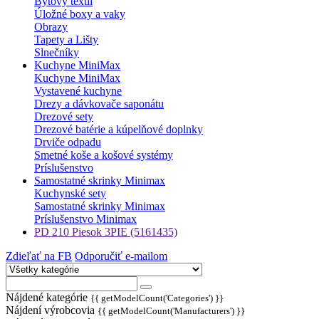
Bytový textil
Úložné boxy a vaky
Obrazy
Tapety a Lišty
Slnečníky
Kuchyne MiniMax
Kuchyne MiniMax
Vystavené kuchyne
Drezy a dávkovače saponátu
Drezové sety
Drezové batérie a kúpelňové doplnky
Drviče odpadu
Smetné koše a košové systémy
Príslušenstvo
Samostatné skrinky Minimax
Kuchynské sety
Samostatné skrinky Minimax
Príslušenstvo Minimax
PD 210 Piesok 3PIE (5161435)
Zdieľať na FB
Odporučiť e-mailom
Nájdené kategórie
{{ getModelCount('Categories') }}
Nájdení výrobcovia
{{ getModelCount('Manufacturers') }}