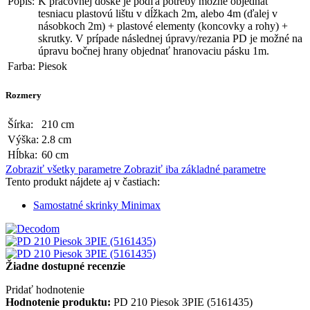
Popis:
K pracovnej doske je podľa potreby možné objednať
tesniacu plastovú lištu v dĺžkach 2m, alebo 4m (ďalej v
násobkoch 2m) + plastové elementy (koncovky a rohy) +
skrutky. V prípade následnej úpravy/rezania PD je možné na
úpravu bočnej hrany objednať hranovaciu pásku 1m.
Farba:
Piesok
Rozmery
Šírka:
210 cm
Výška:
2.8 cm
Hĺbka:
60 cm
Zobraziť všetky parametre
Zobraziť iba základné parametre
Tento produkt nájdete aj v častiach:
Samostatné skrinky Minimax
Žiadne dostupné recenzie
Pridať hodnotenie
Hodnotenie produktu:
PD 210 Piesok 3PIE (5161435)