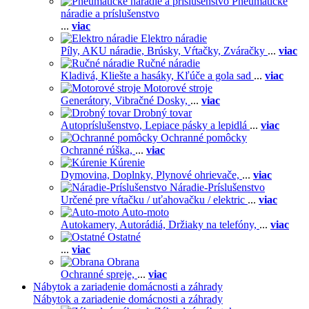
Pneumatické
náradie a príslušenstvo
...
viac
Elektro náradie
Píly,
AKU náradie,
Brúsky,
Vŕtačky,
Zváračky
...
viac
Ručné náradie
Kladivá,
Kliešte a hasáky,
Kľúče a gola sad
...
viac
Motorové stroje
Generátory,
Vibračné Dosky,
...
viac
Drobný tovar
Autopríslušenstvo,
Lepiace pásky a lepidlá
...
viac
Ochranné pomôcky
Ochranné rúška,
...
viac
Kúrenie
Dymovina,
Doplnky,
Plynové ohrievače,
...
viac
Náradie-Príslušenstvo
Určené pre vŕtačku / uťahovačku / elektric
...
viac
Auto-moto
Autokamery,
Autorádiá,
Držiaky na telefóny,
...
viac
Ostatné
...
viac
Obrana
Ochranné spreje,
...
viac
Nábytok a zariadenie domácnosti a záhrady
Nábytok a zariadenie domácnosti a záhrady