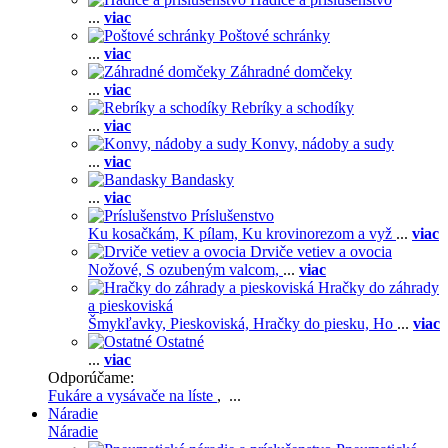
...
viac
Poštové schránky
...
viac
Záhradné domčeky
...
viac
Rebríky a schodíky
...
viac
Konvy, nádoby a sudy
...
viac
Bandasky
...
viac
Príslušenstvo
Ku kosačkám,
K pílam,
Ku krovinorezom a vyž
...
viac
Drviče vetiev a ovocia
Nožové,
S ozubeným valcom,
...
viac
Hračky do záhrady
a pieskoviská
Šmykľavky,
Pieskoviská,
Hračky do piesku,
Ho
...
viac
Ostatné
...
viac
Odporúčame:
Fukáre a vysávače na líste
, ...
Náradie
Náradie