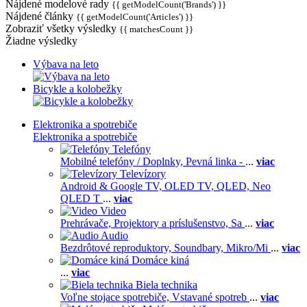
Nájdené modelové rady
{{ getModelCount('Brands') }}
Nájdené články
{{ getModelCount('Articles') }}
Zobraziť všetky výsledky
{{ matchesCount }}
Žiadne výsledky
Výbava na leto
Bicykle a kolobežky
Elektronika a spotrebiče
Elektronika a spotrebiče
Telefóny
Mobilné telefóny / Doplnky,
Pevná linka -
...
viac
Televízory
Android & Google TV,
OLED TV,
QLED, Neo
QLED T
...
viac
Video
Prehrávače,
Projektory a príslušenstvo,
Sa
...
viac
Audio
Bezdrôtové reproduktory,
Soundbary,
Mikro/Mi
...
viac
Domáce kiná
...
viac
Biela technika
Voľne stojace spotrebiče,
Vstavané spotreb
...
viac