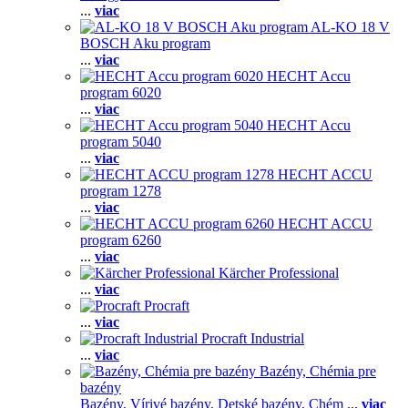
...
viac
AL-KO 18 V
BOSCH Aku program
...
viac
HECHT Accu
program 6020
...
viac
HECHT Accu
program 5040
...
viac
HECHT ACCU
program 1278
...
viac
HECHT ACCU
program 6260
...
viac
Kärcher Professional
...
viac
Procraft
...
viac
Procraft Industrial
...
viac
Bazény, Chémia pre
bazény
Bazény,
Vírivé bazény,
Detské bazény,
Chém
...
viac