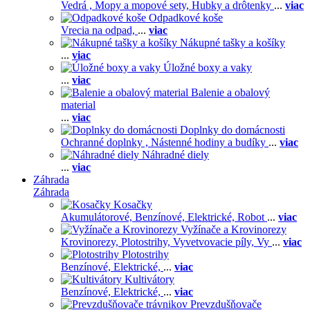
Vedrá ,
Mopy a mopové sety,
Hubky a drôtenky
...
viac
Odpadkové koše
Vrecia na odpad,
...
viac
Nákupné tašky a košíky
...
viac
Úložné boxy a vaky
...
viac
Balenie a obalový
material
...
viac
Doplnky do domácnosti
Ochranné doplnky ,
Nástenné hodiny a budíky
...
viac
Náhradné diely
...
viac
Záhrada
Záhrada
Kosačky
Akumulátorové,
Benzínové,
Elektrické,
Robot
...
viac
Vyžínače a Krovinorezy
Krovinorezy,
Plotostrihy,
Vyvetvovacie píly,
Vy
...
viac
Plotostrihy
Benzínové,
Elektrické,
...
viac
Kultivátory
Benzínové,
Elektrické,
...
viac
Prevzdušňovače