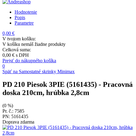
Hodnotenie
Popis
Parametre
0,00 €
V tvojom košíku:
V košíku nemáš žiadne produkty
Celková suma:
0,00 €
s DPH
Prejsť do nákupného košíka
0
Späť na Samostatné skrinky Minimax
PD 210 Piesok 3PIE (5161435)
- Pracovná
doska 210cm, hrúbka 2,8cm
(0 %)
Pr. č.: 7585
PN: 5161435
Doprava zdarma