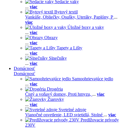
Sedacie vaky
...
viac
Bytový textil
Vankúše,
Obliečky,
Osušky,
Uteráky,
Paplóny,
P
...
viac
Úložné boxy a vaky
...
viac
Obrazy
...
viac
Tapety a Lišty
...
viac
Slnečníky
...
viac
Domácnosť
Domácnosť
Samoohrievajúce jedlo
...
viac
Drogéria
Čistý a voňavý domov,
Proti hmyzu,
...
viac
Žiarovky
...
viac
Svetelné zdroje
Vianočné osvetlenie,
LED svietidlá,
Stolné
...
viac
Predlžovacie prívody
230V