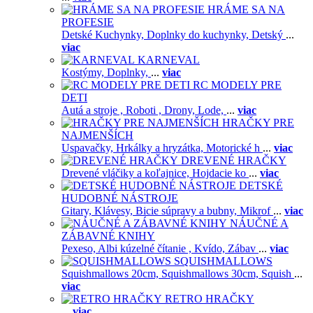
HRÁME SA NA
PROFESIE
Detské Kuchynky,
Doplnky do kuchynky,
Detský
...
viac
KARNEVAL
Kostýmy,
Doplnky,
...
viac
RC MODELY PRE
DETI
Autá a stroje ,
Roboti ,
Drony,
Lode,
...
viac
HRAČKY PRE
NAJMENŠÍCH
Uspavačky,
Hrkálky a hryzátka,
Motorické h
...
viac
DREVENÉ HRAČKY
Drevené vláčiky a koľajnice,
Hojdacie ko
...
viac
DETSKÉ
HUDOBNÉ NÁSTROJE
Gitary,
Klávesy,
Bicie súpravy a bubny,
Mikrof
...
viac
NÁUČNÉ A
ZÁBAVNÉ KNIHY
Pexeso,
Albi kúzelné čítanie ,
Kvído,
Zábav
...
viac
SQUISHMALLOWS
Squishmallows 20cm,
Squishmallows 30cm,
Squish
...
viac
RETRO HRAČKY
...
viac