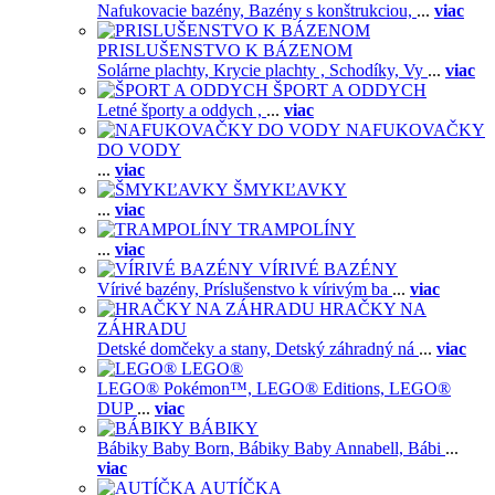
Nafukovacie bazény,
Bazény s konštrukciou,
...
viac
PRISLUŠENSTVO K BÁZENOM
Solárne plachty,
Krycie plachty ,
Schodíky,
Vy
...
viac
ŠPORT A ODDYCH
Letné športy a oddych ,
...
viac
NAFUKOVAČKY
DO VODY
...
viac
ŠMYKĽAVKY
...
viac
TRAMPOLÍNY
...
viac
VÍRIVÉ BAZÉNY
Vírivé bazény,
Príslušenstvo k vírivým ba
...
viac
HRAČKY NA
ZÁHRADU
Detské domčeky a stany,
Detský záhradný ná
...
viac
LEGO®
LEGO® Pokémon™,
LEGO® Editions,
LEGO®
DUP
...
viac
BÁBIKY
Bábiky Baby Born,
Bábiky Baby Annabell,
Bábi
...
viac
AUTÍČKA