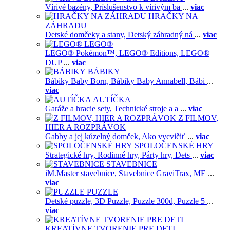
Vírivé bazény,
Príslušenstvo k vírivým ba
...
viac
HRAČKY NA
ZÁHRADU
Detské domčeky a stany,
Detský záhradný ná
...
viac
LEGO®
LEGO® Pokémon™,
LEGO® Editions,
LEGO®
DUP
...
viac
BÁBIKY
Bábiky Baby Born,
Bábiky Baby Annabell,
Bábi
...
viac
AUTÍČKA
Garáže a hracie sety,
Technické stroje a a
...
viac
Z FILMOV,
HIER A ROZPRÁVOK
Gabby a jej kúzelný domček,
Ako vycvičiť
...
viac
SPOLOČENSKÉ HRY
Strategické hry,
Rodinné hry,
Párty hry,
Dets
...
viac
STAVEBNICE
iM.Master stavebnice,
Stavebnice GraviTrax,
ME
...
viac
PUZZLE
Detské puzzle,
3D Puzzle,
Puzzle 300d,
Puzzle 5
...
viac
KREATÍVNE TVORENIE PRE DETI