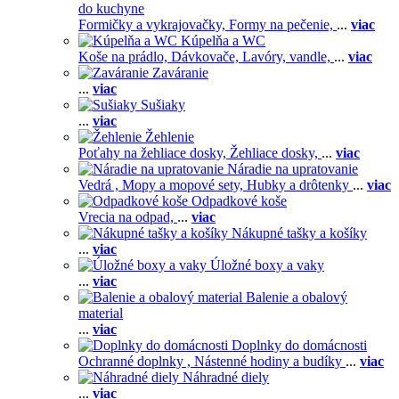
do kuchyne
Formičky a vykrajovačky,
Formy na pečenie,
...
viac
Kúpelňa a WC
Koše na prádlo,
Dávkovače,
Lavóry, vandle,
...
viac
Zaváranie
...
viac
Sušiaky
...
viac
Žehlenie
Poťahy na žehliace dosky,
Žehliace dosky,
...
viac
Náradie na upratovanie
Vedrá ,
Mopy a mopové sety,
Hubky a drôtenky
...
viac
Odpadkové koše
Vrecia na odpad,
...
viac
Nákupné tašky a košíky
...
viac
Úložné boxy a vaky
...
viac
Balenie a obalový
material
...
viac
Doplnky do domácnosti
Ochranné doplnky ,
Nástenné hodiny a budíky
...
viac
Náhradné diely
...
viac