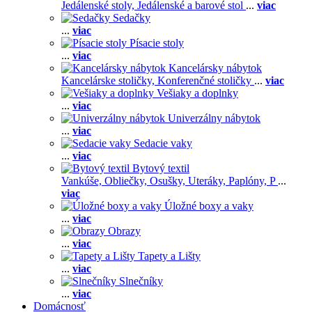
Jedálenské stoly,
Jedálenské a barové stol
...
viac
Sedačky
...
viac
Písacie stoly
...
viac
Kancelársky nábytok
Kancelárske stoličky,
Konferenčné stoličky
...
viac
Vešiaky a doplnky
...
viac
Univerzálny nábytok
...
viac
Sedacie vaky
...
viac
Bytový textil
Vankúše,
Obliečky,
Osušky,
Uteráky,
Paplóny,
P
...
viac
Úložné boxy a vaky
...
viac
Obrazy
...
viac
Tapety a Lišty
...
viac
Slnečníky
...
viac
Domácnosť