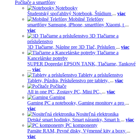
Počítače a smartfóny
Notebooky
Študentský spoľahlivý Notebook,
Štúdium
...
viac
Mobilné Telefóny
smartfóny Samsung,
iPhone,
smartfóny Xiaomi,
t
...
viac
3D Tlačiarne a
príslušenstvo
3D Tlačiarne,
Náplne pre 3D Tlač,
Príslušen
...
viac
Tlačiarne a
Kancelárske potreby
SUPER Dopredaj EPSON TANK,
Tlačiarne,
Tankové
...
viac
Tablety a príslušenstvo
Tablety,
Púzdra,
Príslušenstvo pre tablety,
...
viac
Počítače
All in one PC,
Zostavy PC,
Mini PC,
...
viac
Gaming
Gaming PC a notebooky,
Gaming monitory a pro
...
viac
Nositeľná elektronika
Detské smart hodinky,
Smart náramky,
Smart h
...
viac
PC komponenty
Pamäte RAM,
Pevné disky,
Výmenné kity a boxy
...
viac