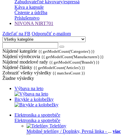
Zabudovateľné kávovary/espressá
Káva a kapsule
Čistenie a údržba
Príslušenstvo
NIVONA NIRT701
Zdieľať na FB
Odporučiť e-mailom
Nájdené kategórie
{{ getModelCount('Categories') }}
Nájdení výrobcovia
{{ getModelCount('Manufacturers') }}
Nájdené modelové rady
{{ getModelCount('Brands') }}
Nájdené články
{{ getModelCount('Articles') }}
Zobraziť všetky výsledky
{{ matchesCount }}
Žiadne výsledky
Výbava na leto
Bicykle a kolobežky
Elektronika a spotrebiče
Elektronika a spotrebiče
Telefóny
Mobilné telefóny / Doplnky,
Pevná linka -
...
viac