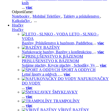
kníh
...
viac
Odporúčame:
Notebooky
,
Mobilné Telefóny
,
Tablety a príslušenstvo
,
Kalkulačky
, ...
Hračky
Hračky
LETO - SLNKO -
VODA
Bazény,
Príslušenstvo k bazénom,
Paddleboa
...
viac
BAZÉNY
Nafukovacie bazény,
Bazény s konštrukciou,
...
viac
PRISLUŠENSTVO K BÁZENOM
Solárne plachty,
Krycie plachty ,
Schodíky,
Vy
...
viac
ŠPORT A ODDYCH
Letné športy a oddych ,
...
viac
NAFUKOVAČKY
DO VODY
...
viac
ŠMYKĽAVKY
...
viac
TRAMPOLÍNY
...
viac
VÍRIVÉ BAZÉNY