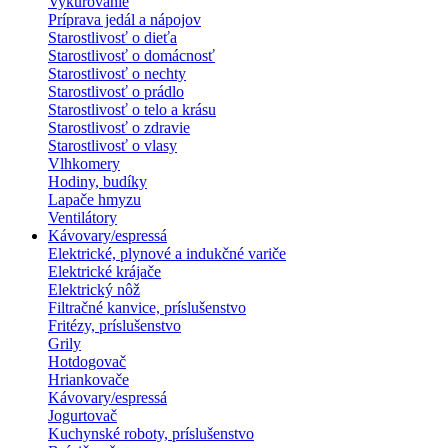
Vykurovanie
Príprava jedál a nápojov
Starostlivosť o dieťa
Starostlivosť o domácnosť
Starostlivosť o nechty
Starostlivosť o prádlo
Starostlivosť o telo a krásu
Starostlivosť o zdravie
Starostlivosť o vlasy
Vlhkomery
Hodiny, budíky
Lapače hmyzu
Ventilátory
Kávovary/espressá
Elektrické, plynové a indukčné variče
Elektrické krájače
Elektrický nôž
Filtračné kanvice, príslušenstvo
Fritézy, príslušenstvo
Grily
Hotdogovač
Hriankovače
Kávovary/espressá
Jogurtovač
Kuchynské roboty, príslušenstvo