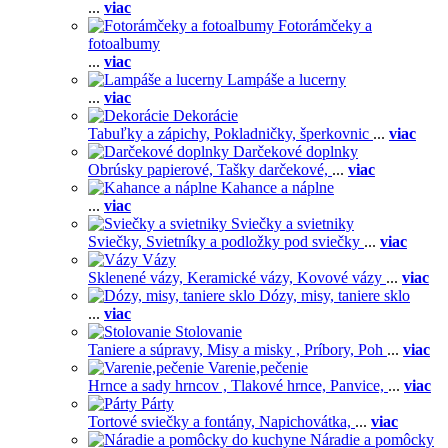
...
viac
Fotorámčeky a
fotoalbumy
...
viac
Lampáše a lucerny
...
viac
Dekorácie
Tabuľky a zápichy,
Pokladničky, šperkovnic
...
viac
Darčekové doplnky
Obrúsky papierové,
Tašky darčekové,
...
viac
Kahance a náplne
...
viac
Sviečky a svietniky
Sviečky,
Svietníky a podložky pod sviečky
...
viac
Vázy
Sklenené vázy,
Keramické vázy,
Kovové vázy
...
viac
Dózy, misy, taniere sklo
...
viac
Stolovanie
Taniere a súpravy,
Misy a misky ,
Príbory,
Poh
...
viac
Varenie,pečenie
Hrnce a sady hrncov ,
Tlakové hrnce,
Panvice,
...
viac
Párty
Tortové sviečky a fontány,
Napichovátka,
...
viac
Náradie a pomôcky