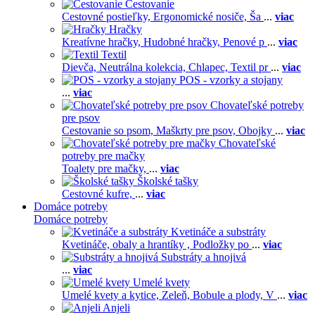
Cestovanie
Cestovné postieľky,
Ergonomické nosiče,
Ša
...
viac
Hračky
Kreatívne hračky,
Hudobné hračky,
Penové p
...
viac
Textil
Dievča,
Neutrálna kolekcia,
Chlapec,
Textil pr
...
viac
POS - vzorky a stojany
...
viac
Chovateľské potreby
pre psov
Cestovanie so psom,
Maškrty pre psov,
Obojky
...
viac
Chovateľské
potreby pre mačky
Toalety pre mačky,
...
viac
Školské tašky
Cestovné kufre,
...
viac
Domáce potreby
Domáce potreby
Kvetináče a substráty
Kvetináče, obaly a hrantíky ,
Podložky po
...
viac
Substráty a hnojivá
...
viac
Umelé kvety
Umelé kvety a kytice,
Zeleň,
Bobule a plody,
V
...
viac
Anjeli