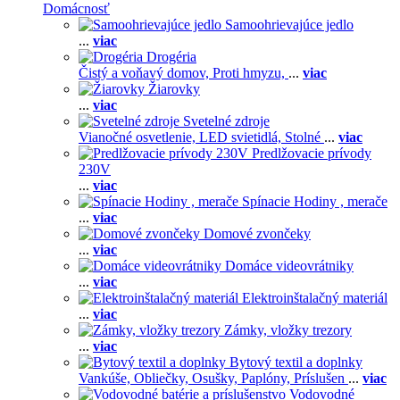
Domácnosť
Samoohrievajúce jedlo
...
viac
Drogéria
Čistý a voňavý domov,
Proti hmyzu,
...
viac
Žiarovky
...
viac
Svetelné zdroje
Vianočné osvetlenie,
LED svietidlá,
Stolné
...
viac
Predlžovacie prívody
230V
...
viac
Spínacie Hodiny , merače
...
viac
Domové zvončeky
...
viac
Domáce videovrátniky
...
viac
Elektroinštalačný materiál
...
viac
Zámky, vložky trezory
...
viac
Bytový textil a doplnky
Vankúše,
Obliečky,
Osušky,
Paplóny,
Príslušen
...
viac
Vodovodné