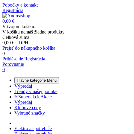
Pobočky a kontakt
Registrácia
0,00 €
V tvojom košíku:
V košíku nemáš žiadne produkty
Celková suma:
0,00 €
s DPH
Prejsť do nákupného košíka
0
Prihlásenie
Registrácia
Porovnanie
0
Hlavné kategórie
Menu
Výpredaj
Trendy v našej ponuke
%
Super akcie
Akcie
Výpredaj
Klubové ceny
Vybrané značky
Elektro a spotrebiče
Elektro a spotrebiče