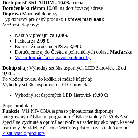
Dostupnosť
SKLADOM
-
10.08.
u teba
Doručenie kuriérom
10.08. na doručovacej adrese
Doprava
Možnosti dopravy
Typ dopravy pre daný produkt:
Express malý balík
Možnosti dopravy:
Nákup v predajni za
1,00 €
Packeta za
2,99 €
Expresné doručenie SPS za
3,99 €
Doručujeme aj do
Česka
a pohraničných oblastí
Maďarska
Viac informácií a dopravné podmienky
Dokúp si aj:
Výhodný set 3ks úsporných LED žiaroviek už od
9,90 €
Po vložení tovaru do košíka si môžeš kúpiť aj:
Výhodný set 3ks úsporných LED žiaroviek
Výhodný set úsporných LED žiaroviek
(9,90 €)
Popis produktu:
Funkcie
: Váš NIVONA espresso plnoautomat disponuje
integrovaným čistiacim programom Čistiace tablety NIVONA sú
špeciálne vyvinuté a optimálne uvoľnia usadeniny ako napr. kávové
mastnoty Pravidelné čistenie šetrí Váš prístroj a zaistí plnú arómu
Zistiť viac o produkte