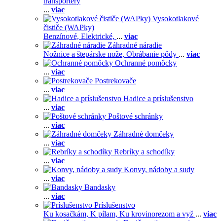
transportéry
...
viac
Vysokotlakové
čističe (WAPky)
Benzínové,
Elektrické,
...
viac
Záhradné náradie
Nožnice a štepárske nože,
Obrábanie pôdy
...
viac
Ochranné pomôcky
...
viac
Postrekovače
...
viac
Hadice a príslušenstvo
...
viac
Poštové schránky
...
viac
Záhradné domčeky
...
viac
Rebríky a schodíky
...
viac
Konvy, nádoby a sudy
...
viac
Bandasky
...
viac
Príslušenstvo
Ku kosačkám,
K pílam,
Ku krovinorezom a vyž
...
viac