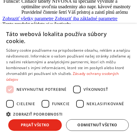
Funkcie:
Čistiace tablety NIVONA sú špeciálne vyvinuté a
optimálne uvoľnia usadeniny ako napr. kávové mastnoty
Pravidelné čistenie šetrí Váš prístroj a zaistí plnú arómu
Zobraziť všetky parametre
Zobraziť iba základné parametre
Tento produkt nájdete aj v častiach:
Táto webová lokalita používa súbory
Čistenie a údržba
cookie.
Súbory cookie používame na prispôsobenie obsahu, reklám a analýzu
Hodnotenia produktu
NIVONA NIRT701
návštevnosti. Informácie o vašom používaní našej stránky zdieľame aj
Pridať hodnotenie
s našimi reklamnými a analytickými partnermi, ktorí ich môžu
kombinovať s inými informáciami, ktoré ste im poskytli alebo ktoré
zhromaždili pri používaní ich služieb.
Zásady ochrany osobných
Overený nákup
údajov
09.10.2020
100%
NEVYHNUTNE POTREBNÉ
VÝKONNOSŤ
original produkt pre Nivona kavovary
CIELENIE
FUNKCIE
NEKLASIFIKOVANÉ
Overený nákup
22.03.2021
ZOBRAZIŤ PODROBNOSTI
100%
funguje ako má
PRIJAŤ VŠETKO
ODMIETNUŤ VŠETKO
Pridať hodnotenie