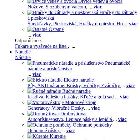
Drviče vetiev a ovocia
Nožové,
S ozubeným valcom,
...
viac
Hračky do záhrady
a pieskoviská
Šmykľavky,
Pieskoviská,
Hračky do piesku,
Ho
...
viac
Ostatné
...
viac
Odporúčame:
Fukáre a vysávače na líste
, ...
Náradie
Náradie
Pneumatické
náradie a príslušenstvo
...
viac
Elektro náradie
Píly,
AKU náradie,
Brúsky,
Vŕtačky,
Zváračky
...
viac
Ručné náradie
Kladivá,
Kliešte a hasáky,
Kľúče a gola sad
...
viac
Motorové stroje
Generátory,
Vibračné Dosky,
...
viac
Drobný tovar
Autopríslušenstvo,
Lepiace pásky a lepidlá
...
viac
Ochranné pomôcky
Ochranné rúška,
...
viac
Kúrenie