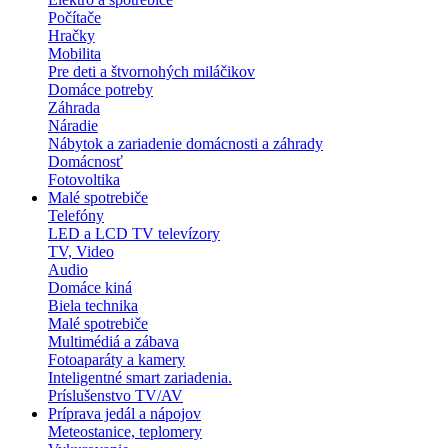
Počítače
Hračky
Mobilita
Pre deti a štvornohých miláčikov
Domáce potreby
Záhrada
Náradie
Nábytok a zariadenie domácnosti a záhrady
Domácnosť
Fotovoltika
Malé spotrebiče
Telefóny
LED a LCD TV televízory
TV, Video
Audio
Domáce kiná
Biela technika
Malé spotrebiče
Multimédiá a zábava
Fotoaparáty a kamery
Inteligentné smart zariadenia.
Príslušenstvo TV/AV
Príprava jedál a nápojov
Meteostanice, teplomery