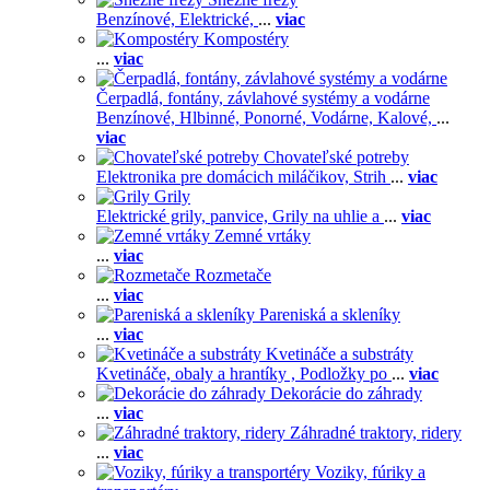
Benzínové,
Elektrické,
...
viac
Kompostéry
...
viac
Čerpadlá, fontány, závlahové systémy a vodárne
Benzínové,
Hlbinné,
Ponorné,
Vodárne,
Kalové,
...
viac
Chovateľské potreby
Elektronika pre domácich miláčikov,
Strih
...
viac
Grily
Elektrické grily, panvice,
Grily na uhlie a
...
viac
Zemné vrtáky
...
viac
Rozmetače
...
viac
Pareniská a skleníky
...
viac
Kvetináče a substráty
Kvetináče, obaly a hrantíky ,
Podložky po
...
viac
Dekorácie do záhrady
...
viac
Záhradné traktory, ridery
...
viac
Voziky, fúriky a