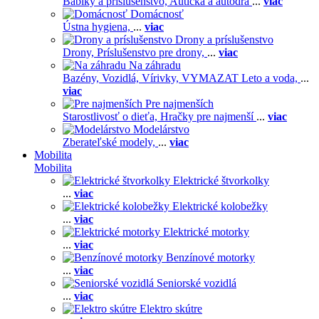
Bábiky a príslušenstvo,
Autíčka a autodrá
...
viac
Domácnosť
Ústna hygiena,
...
viac
Drony a príslušenstvo
Drony,
Príslušenstvo pre drony,
...
viac
Na záhradu
Bazény,
Vozidlá,
Vírivky,
VYMAZAT Leto a voda,
...
viac
Pre najmenších
Starostlivosť o dieťa,
Hračky pre najmenší
...
viac
Modelárstvo
Zberateľské modely,
...
viac
Mobilita
Mobilita
Elektrické štvorkolky
...
viac
Elektrické kolobežky
...
viac
Elektrické motorky
...
viac
Benzínové motorky
...
viac
Seniorské vozidlá
...
viac
Elektro skútre