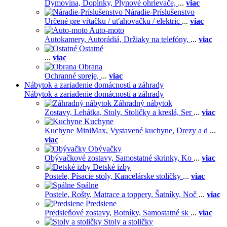
Dymovina,
Doplnky,
Plynové ohrievače,
...
viac
Náradie-Príslušenstvo
Určené pre vŕtačku / uťahovačku / elektric
...
viac
Auto-moto
Autokamery,
Autorádiá,
Držiaky na telefóny,
...
viac
Ostatné
...
viac
Obrana
Ochranné spreje,
...
viac
Nábytok a zariadenie domácnosti a záhrady
Nábytok a zariadenie domácnosti a záhrady
Záhradný nábytok
Zostavy,
Lehátka,
Stoly,
Stoličky a kreslá,
Ser
...
viac
Kuchyne
Kuchyne MiniMax,
Vystavené kuchyne,
Drezy a d
...
viac
Obývačky
Obývačkové zostavy,
Samostatné skrinky,
Ko
...
viac
Detské izby
Postele,
Písacie stoly,
Kancelárske stoličky
...
viac
Spálne
Postele,
Rošty,
Matrace a toppery,
Šatníky,
Noč
...
viac
Predsiene
Predsieňové zostavy,
Botníky,
Samostatné sk
...
viac
Stoly a stoličky