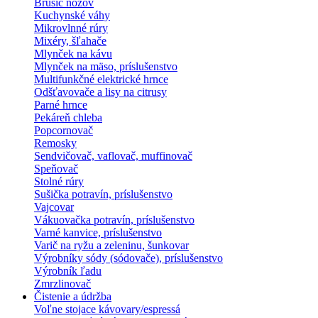
Brúsič nožov
Kuchynské váhy
Mikrovlnné rúry
Mixéry, šľahače
Mlynček na kávu
Mlynček na mäso, príslušenstvo
Multifunkčné elektrické hrnce
Odšťavovače a lisy na citrusy
Parné hrnce
Pekáreň chleba
Popcornovač
Remosky
Sendvičovač, vaflovač, muffinovač
Speňovač
Stolné rúry
Sušička potravín, príslušenstvo
Vajcovar
Vákuovačka potravín, príslušenstvo
Varné kanvice, príslušenstvo
Varič na ryžu a zeleninu, šunkovar
Výrobníky sódy (sódovače), príslušenstvo
Výrobník ľadu
Zmrzlinovač
Čistenie a údržba
Voľne stojace kávovary/espressá