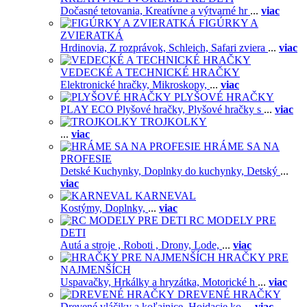
Dočasné tetovania,
Kreatívne a výtvarné hr
...
viac
FIGÚRKY A
ZVIERATKÁ
Hrdinovia,
Z rozprávok,
Schleich,
Safari zviera
...
viac
VEDECKÉ A TECHNICKÉ HRAČKY
Elektronické hračky,
Mikroskopy,
...
viac
PLYŠOVÉ HRAČKY
PLAY ECO Plyšové hračky,
Plyšové hračky s
...
viac
TROJKOLKY
...
viac
HRÁME SA NA
PROFESIE
Detské Kuchynky,
Doplnky do kuchynky,
Detský
...
viac
KARNEVAL
Kostýmy,
Doplnky,
...
viac
RC MODELY PRE
DETI
Autá a stroje ,
Roboti ,
Drony,
Lode,
...
viac
HRAČKY PRE
NAJMENŠÍCH
Uspavačky,
Hrkálky a hryzátka,
Motorické h
...
viac
DREVENÉ HRAČKY
Drevené vláčiky a koľajnice,
Hojdacie ko
...
viac