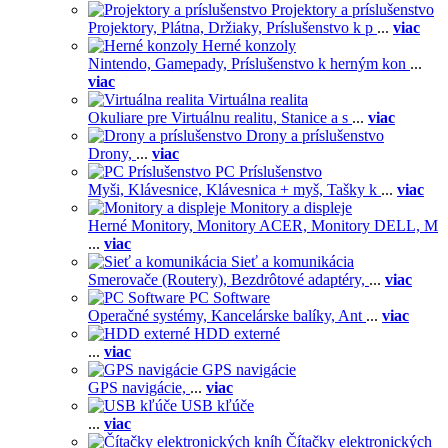
Projektory a príslušenstvo
Projektory,
Plátna,
Držiaky,
Príslušenstvo k p
...
viac
Herné konzoly
Nintendo,
Gamepady,
Príslušenstvo k herným kon
...
viac
Virtuálna realita
Okuliare pre Virtuálnu realitu,
Stanice a s
...
viac
Drony a príslušenstvo
Drony,
...
viac
PC Príslušenstvo
Myši,
Klávesnice,
Klávesnica + myš,
Tašky k
...
viac
Monitory a displeje
Herné Monitory,
Monitory ACER,
Monitory DELL,
M
...
viac
Sieť a komunikácia
Smerovače (Routery),
Bezdrôtové adaptéry,
...
viac
PC Software
Operačné systémy,
Kancelárske balíky,
Ant
...
viac
HDD externé
...
viac
GPS navigácie
GPS navigácie,
...
viac
USB kľúče
...
viac
Čítačky elektronických