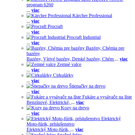
program 6260
...
viac
Kärcher Professional
...
viac
Procraft
...
viac
Procraft Industrial
...
viac
Bazény, Chémia pre
bazény
Bazény,
Vírivé bazény,
Detské bazény,
Chém
...
viac
Zemné valce
...
viac
Cirkulárky
...
viac
Štiepačky na drevo
...
viac
Fukáre a vysávače na líste
Benzínové,
Elektrické,
...
viac
Kozy na drevo
...
viac
Elektrický
Moto-fúrik, príslušenstvo
Elektrický Moto-fúrik,
...
viac
Snežné frézy