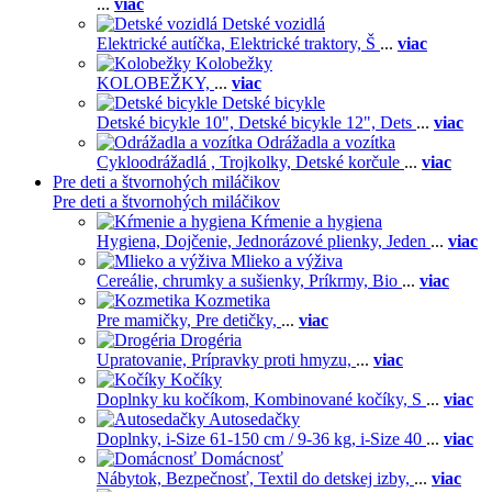
...
viac
Detské vozidlá
Elektrické autíčka,
Elektrické traktory,
Š
...
viac
Kolobežky
KOLOBEŽKY,
...
viac
Detské bicykle
Detské bicykle 10",
Detské bicykle 12",
Dets
...
viac
Odrážadla a vozítka
Cykloodrážadlá ,
Trojkolky,
Detské korčule
...
viac
Pre deti a štvornohých miláčikov
Pre deti a štvornohých miláčikov
Kŕmenie a hygiena
Hygiena,
Dojčenie,
Jednorázové plienky,
Jeden
...
viac
Mlieko a výživa
Cereálie, chrumky a sušienky,
Príkrmy,
Bio
...
viac
Kozmetika
Pre mamičky,
Pre detičky,
...
viac
Drogéria
Upratovanie,
Prípravky proti hmyzu,
...
viac
Kočíky
Doplnky ku kočíkom,
Kombinované kočíky,
S
...
viac
Autosedačky
Doplnky,
i-Size 61-150 cm / 9-36 kg,
i-Size 40
...
viac
Domácnosť
Nábytok,
Bezpečnosť,
Textil do detskej izby,
...
viac