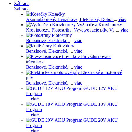
Záhrada
Záhrada
Kosačky
Akumulátorové,
Benzínové,
Elektrické,
Robot
...
viac
Vyžínače a Krovinorezy
Krovinorezy,
Plotostrihy,
Vyvetvovacie píly,
Vy
...
viac
Plotostrihy
Benzínové,
Elektrické,
...
viac
Kultivátory
Benzínové,
Elektrické,
...
viac
Prevzdušňovače
trávnikov
Benzínové,
Elektrické,
...
viac
Elektrické a motorové
píly
Benzínové,
Elektrické,
...
viac
GÜDE 12V AKU
Program
...
viac
GÜDE 18V AKU
Program
...
viac
GÜDE 20V AKU
Program
...
viac