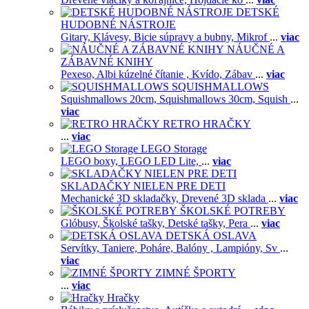
DETSKÉ
HUDOBNÉ NÁSTROJE
Gitary,
Klávesy,
Bicie súpravy a bubny,
Mikrof
...
viac
NÁUČNÉ A
ZÁBAVNÉ KNIHY
Pexeso,
Albi kúzelné čítanie ,
Kvído,
Zábav
...
viac
SQUISHMALLOWS
Squishmallows 20cm,
Squishmallows 30cm,
Squish
...
viac
RETRO HRAČKY
...
viac
LEGO Storage
LEGO boxy,
LEGO LED Lite,
...
viac
SKLADAČKY NIELEN PRE DETI
Mechanické 3D skladačky,
Drevené 3D sklada
...
viac
ŠKOLSKÉ POTREBY
Glóbusy,
Školské tašky,
Detské tašky,
Pera
...
viac
DETSKÁ OSLAVA
Servítky,
Taniere,
Poháre,
Balóny ,
Lampióny,
Sv
...
viac
ZIMNÉ ŠPORTY
...
viac
Hračky