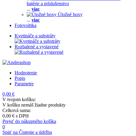
batérie a príslušenstvo
...
viac
Úložné boxy
...
viac
Fotovoltika
Kvetináče a substráty
Rozbalené a vystavené
Hodnotenie
Popis
Parametre
0,00 €
V tvojom košíku:
V košíku nemáš žiadne produkty
Celková suma:
0,00 €
s DPH
Prejsť do nákupného košíka
0
Späť na Čistenie a údržba