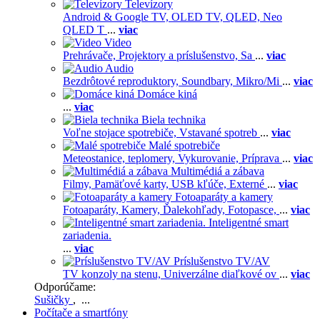
Televízory
Android & Google TV,
OLED TV,
QLED, Neo
QLED T
...
viac
Video
Prehrávače,
Projektory a príslušenstvo,
Sa
...
viac
Audio
Bezdrôtové reproduktory,
Soundbary,
Mikro/Mi
...
viac
Domáce kiná
...
viac
Biela technika
Voľne stojace spotrebiče,
Vstavané spotreb
...
viac
Malé spotrebiče
Meteostanice, teplomery,
Vykurovanie,
Príprava
...
viac
Multimédiá a zábava
Filmy,
Pamäťové karty,
USB kľúče,
Externé
...
viac
Fotoaparáty a kamery
Fotoaparáty,
Kamery,
Ďalekohľady,
Fotopasce,
...
viac
Inteligentné smart
zariadenia.
...
viac
Príslušenstvo TV/AV
TV konzoly na stenu,
Univerzálne diaľkové ov
...
viac
Odporúčame:
Sušičky
, ...
Počítače a smartfóny