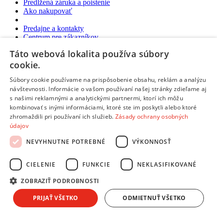
Predĺžená záruka a poistenie
Ako nakupovať
Predajne a kontakty
Centrum pre zákazníkov
Táto webová lokalita používa súbory
Možnosti platby
Možnosti platby
cookie.
Platba na dobierku aj kartou
Súbory cookie používame na prispôsobenie obsahu, reklám a analýzu
Predaj na splátky
návštevnosti. Informácie o vašom používaní našej stránky zdieľame aj
Platba prevodom na účet
s našimi reklamnými a analytickými partnermi, ktorí ich môžu
Platba online cez internet:
kombinovať s inými informáciami, ktoré ste im poskytli alebo ktoré
zhromaždili pri používaní ich služieb.
Zásady ochrany osobných
údajov
Možnosti doručenia
NEVYHNUTNE POTREBNÉ
VÝKONNOSŤ
Možnosti doručenia
Expresné doručenie kuriérom
CIELENIE
FUNKCIE
NEKLASIFIKOVANÉ
Vynáška a odvoz starého spotrebiča
ZOBRAZIŤ PODROBNOSTI
Packeta - výdajné miesta a Z-BOXy
Doručenie do Česka
PRIJAŤ VŠETKO
ODMIETNUŤ VŠETKO