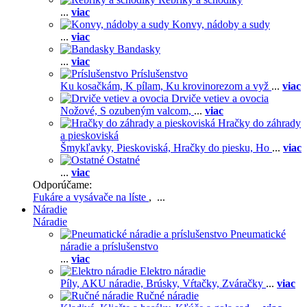
...
viac
Konvy, nádoby a sudy
...
viac
Bandasky
...
viac
Príslušenstvo
Ku kosačkám,
K pílam,
Ku krovinorezom a vyž
...
viac
Drviče vetiev a ovocia
Nožové,
S ozubeným valcom,
...
viac
Hračky do záhrady
a pieskoviská
Šmykľavky,
Pieskoviská,
Hračky do piesku,
Ho
...
viac
Ostatné
...
viac
Odporúčame:
Fukáre a vysávače na líste
, ...
Náradie
Náradie
Pneumatické
náradie a príslušenstvo
...
viac
Elektro náradie
Píly,
AKU náradie,
Brúsky,
Vŕtačky,
Zváračky
...
viac
Ručné náradie