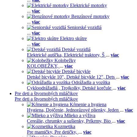
Elektrické motorky
...
viac
Benzínové motorky
...
viac
Seniorské vozidlá
...
viac
Elektro skútre
...
viac
Detské vozidlá
Elektrické autíčka,
Elektrické traktory,
Š
...
viac
Kolobežky
KOLOBEŽKY,
...
viac
Detské bicykle
Detské bicykle 10",
Detské bicykle 12",
Dets
...
viac
Odrážadla a vozítka
Cykloodrážadlá ,
Trojkolky,
Detské korčule
...
viac
Pre deti a štvornohých miláčikov
Pre deti a štvornohých miláčikov
Kŕmenie a hygiena
Hygiena,
Dojčenie,
Jednorázové plienky,
Jeden
...
viac
Mlieko a výživa
Cereálie, chrumky a sušienky,
Príkrmy,
Bio
...
viac
Kozmetika
Pre mamičky,
Pre detičky,
...
viac