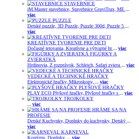
STAVEBNICE
iM.Master stavebnice,
Stavebnice GraviTrax,
ME
...
viac
PUZZLE
Detské puzzle,
3D Puzzle,
Puzzle 300d,
Puzzle 5
...
viac
KREATÍVNE TVORENIE PRE DETI
Dočasné tetovania,
Kreatívne a výtvarné hr
...
viac
FIGÚRKY A
ZVIERATKÁ
Hrdinovia,
Z rozprávok,
Schleich,
Safari zviera
...
viac
VEDECKÉ A TECHNICKÉ HRAČKY
Elektronické hračky,
Mikroskopy,
...
viac
PLYŠOVÉ HRAČKY
PLAY ECO Plyšové hračky,
Plyšové hračky s
...
viac
TROJKOLKY
...
viac
HRÁME SA NA
PROFESIE
Detské Kuchynky,
Doplnky do kuchynky,
Detský
...
viac
KARNEVAL
Kostýmy,
Doplnky,
...
viac