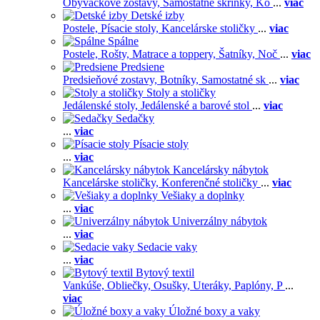
Obývačkové zostavy,
Samostatné skrinky,
Ko
...
viac
Detské izby
Postele,
Písacie stoly,
Kancelárske stoličky
...
viac
Spálne
Postele,
Rošty,
Matrace a toppery,
Šatníky,
Noč
...
viac
Predsiene
Predsieňové zostavy,
Botníky,
Samostatné sk
...
viac
Stoly a stoličky
Jedálenské stoly,
Jedálenské a barové stol
...
viac
Sedačky
...
viac
Písacie stoly
...
viac
Kancelársky nábytok
Kancelárske stoličky,
Konferenčné stoličky
...
viac
Vešiaky a doplnky
...
viac
Univerzálny nábytok
...
viac
Sedacie vaky
...
viac
Bytový textil
Vankúše,
Obliečky,
Osušky,
Uteráky,
Paplóny,
P
...
viac
Úložné boxy a vaky