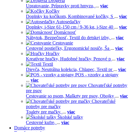
Drogéria
Upratovanie,
Prípravky proti hmyzu,
...
viac
Kočíky
Doplnky ku kočíkom,
Kombinované kočíky,
S
...
viac
Autosedačky
Doplnky,
i-Size 61-150 cm / 9-36 kg,
i-Size 40
...
viac
Domácnosť
Nábytok,
Bezpečnosť,
Textil do detskej izby,
...
viac
Cestovanie
Cestovné postieľky,
Ergonomické nosiče,
Ša
...
viac
Hračky
Kreatívne hračky,
Hudobné hračky,
Penové p
...
viac
Textil
Dievča,
Neutrálna kolekcia,
Chlapec,
Textil pr
...
viac
POS - vzorky a stojany
...
viac
Chovateľské potreby
pre psov
Cestovanie so psom,
Maškrty pre psov,
Obojky
...
viac
Chovateľské
potreby pre mačky
Toalety pre mačky,
...
viac
Školské tašky
Cestovné kufre,
...
viac
Domáce potreby