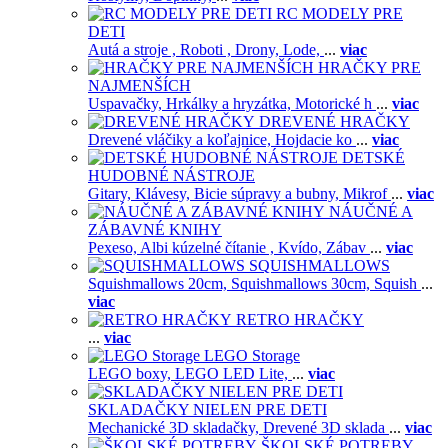
RC MODELY PRE
DETI
Autá a stroje ,
Roboti ,
Drony,
Lode,
...
viac
HRAČKY PRE
NAJMENŠÍCH
Uspavačky,
Hrkálky a hryzátka,
Motorické h
...
viac
DREVENÉ HRAČKY
Drevené vláčiky a koľajnice,
Hojdacie ko
...
viac
DETSKÉ
HUDOBNÉ NÁSTROJE
Gitary,
Klávesy,
Bicie súpravy a bubny,
Mikrof
...
viac
NÁUČNÉ A
ZÁBAVNÉ KNIHY
Pexeso,
Albi kúzelné čítanie ,
Kvído,
Zábav
...
viac
SQUISHMALLOWS
Squishmallows 20cm,
Squishmallows 30cm,
Squish
...
viac
RETRO HRAČKY
...
viac
LEGO Storage
LEGO boxy,
LEGO LED Lite,
...
viac
SKLADAČKY NIELEN PRE DETI
Mechanické 3D skladačky,
Drevené 3D sklada
...
viac
ŠKOLSKÉ POTREBY