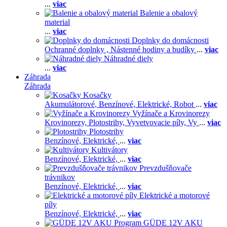
...
viac
Balenie a obalový
material
...
viac
Doplnky do domácnosti
Ochranné doplnky ,
Nástenné hodiny a budíky
...
viac
Náhradné diely
...
viac
Záhrada
Záhrada
Kosačky
Akumulátorové,
Benzínové,
Elektrické,
Robot
...
viac
Vyžínače a Krovinorezy
Krovinorezy,
Plotostrihy,
Vyvetvovacie píly,
Vy
...
viac
Plotostrihy
Benzínové,
Elektrické,
...
viac
Kultivátory
Benzínové,
Elektrické,
...
viac
Prevzdušňovače
trávnikov
Benzínové,
Elektrické,
...
viac
Elektrické a motorové
píly
Benzínové,
Elektrické,
...
viac
GÜDE 12V AKU