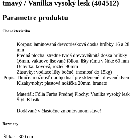
tmavý / Vanilka vysoký lesk (404512)
Parametre produktu
Charakteristika
Korpus: laminovaná drevotriesková doska hrúbky 16 a 28
mm
Predná plocha: stredne tvrdá drevovláknitá doska hrúbky
16mm, vákuovo lisované fóliou, lišty rámu v širke 60 mm
Úchytka: kovová, rozteč 96mm
Zásuvky: vodiace lišty bočné, (nosnosť do 15kg)
Popis:
Tlmiče: možnosť doobjednať pre sklenené i drevené dvere
Klzáky/nohy: plastová nožička 20mm, hranaté
Materiál: Fólia Farba Prednej Plochy: Vanilka vysoký lesk
Štýl: Klasik
Dodávané v čiastočne zmontovanom stave!
Rozmery
Šírka:
300 cm