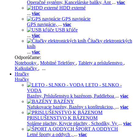
Operačné systémy,
Kancelárske balíky,
Ant
...
viac
HDD externé
...
viac
GPS navigácie
GPS navigácie,
...
viac
USB kľúče
...
viac
Čítačky elektronických
kníh
...
viac
Odporúčame:
Notebooky
,
Mobilné Telefóny
,
Tablety a príslušenstvo
,
Kalkulačky
, ...
Hračky
Hračky
LETO - SLNKO -
VODA
Bazény,
Príslušenstvo k bazénom,
Paddleboa
...
viac
BAZÉNY
Nafukovacie bazény,
Bazény s konštrukciou,
...
viac
PRISLUŠENSTVO K BÁZENOM
Solárne plachty,
Krycie plachty ,
Schodíky,
Vy
...
viac
ŠPORT A ODDYCH
Letné športy a oddych ,
...
viac