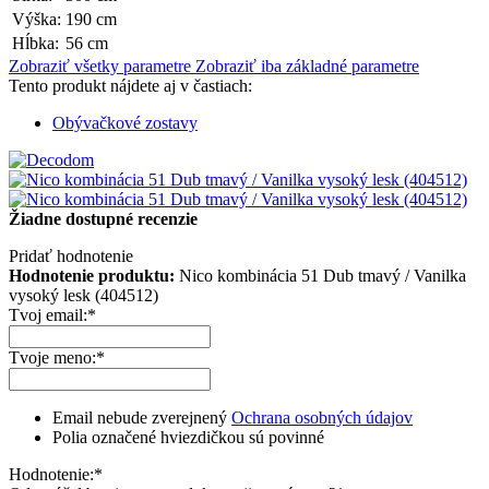
Výška:
190 cm
Hĺbka:
56 cm
Zobraziť všetky parametre
Zobraziť iba základné parametre
Tento produkt nájdete aj v častiach:
Obývačkové zostavy
Žiadne dostupné recenzie
Pridať hodnotenie
Hodnotenie produktu:
Nico kombinácia 51 Dub tmavý / Vanilka
vysoký lesk (404512)
Tvoj email:
*
Tvoje meno:
*
Email nebude zverejnený
Ochrana osobných údajov
Polia označené hviezdičkou sú povinné
Hodnotenie:
*