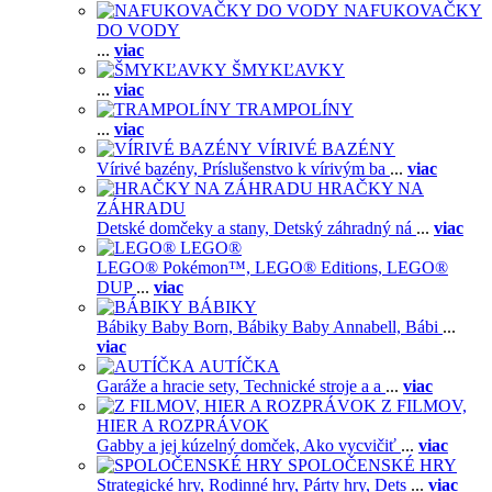
NAFUKOVAČKY
DO VODY
...
viac
ŠMYKĽAVKY
...
viac
TRAMPOLÍNY
...
viac
VÍRIVÉ BAZÉNY
Vírivé bazény,
Príslušenstvo k vírivým ba
...
viac
HRAČKY NA
ZÁHRADU
Detské domčeky a stany,
Detský záhradný ná
...
viac
LEGO®
LEGO® Pokémon™,
LEGO® Editions,
LEGO®
DUP
...
viac
BÁBIKY
Bábiky Baby Born,
Bábiky Baby Annabell,
Bábi
...
viac
AUTÍČKA
Garáže a hracie sety,
Technické stroje a a
...
viac
Z FILMOV,
HIER A ROZPRÁVOK
Gabby a jej kúzelný domček,
Ako vycvičiť
...
viac
SPOLOČENSKÉ HRY
Strategické hry,
Rodinné hry,
Párty hry,
Dets
...
viac