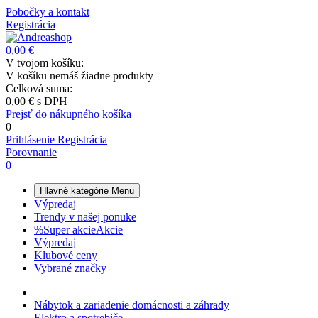
Pobočky a kontakt
Registrácia
0,00 €
V tvojom košíku:
V košíku nemáš žiadne produkty
Celková suma:
0,00 €
s DPH
Prejsť do nákupného košíka
0
Prihlásenie
Registrácia
Porovnanie
0
Hlavné kategórie
Menu
Výpredaj
Trendy v našej ponuke
%
Super akcie
Akcie
Výpredaj
Klubové ceny
Vybrané značky
Nábytok a zariadenie domácnosti a záhrady
Elektro a spotrebiče