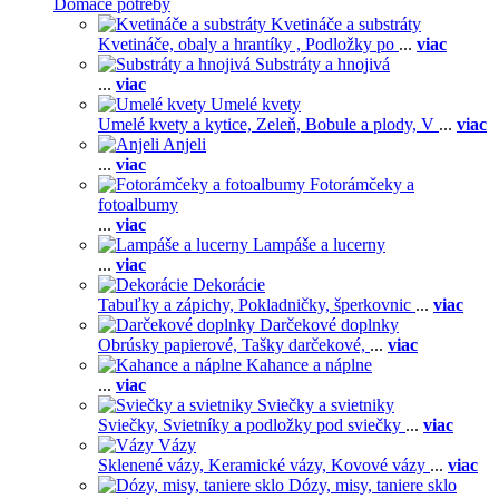
Domáce potreby
Kvetináče a substráty
Kvetináče, obaly a hrantíky ,
Podložky po
...
viac
Substráty a hnojivá
...
viac
Umelé kvety
Umelé kvety a kytice,
Zeleň,
Bobule a plody,
V
...
viac
Anjeli
...
viac
Fotorámčeky a
fotoalbumy
...
viac
Lampáše a lucerny
...
viac
Dekorácie
Tabuľky a zápichy,
Pokladničky, šperkovnic
...
viac
Darčekové doplnky
Obrúsky papierové,
Tašky darčekové,
...
viac
Kahance a náplne
...
viac
Sviečky a svietniky
Sviečky,
Svietníky a podložky pod sviečky
...
viac
Vázy
Sklenené vázy,
Keramické vázy,
Kovové vázy
...
viac
Dózy, misy, taniere sklo