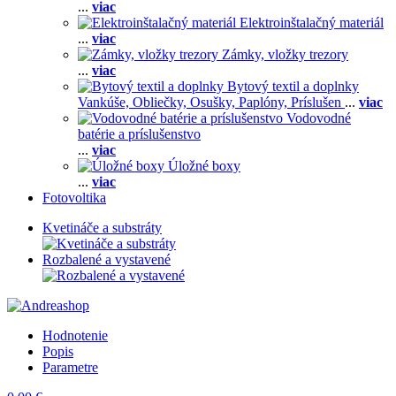
...
viac
Elektroinštalačný materiál
...
viac
Zámky, vložky trezory
...
viac
Bytový textil a doplnky
Vankúše,
Obliečky,
Osušky,
Paplóny,
Príslušen
...
viac
Vodovodné
batérie a príslušenstvo
...
viac
Úložné boxy
...
viac
Fotovoltika
Kvetináče a substráty
Rozbalené a vystavené
Hodnotenie
Popis
Parametre