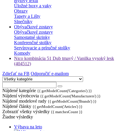
Bytový textil
Úložné boxy a vaky
Obrazy
Tapety a Lišty
Slnečníky
Obývačkové zostavy
Obývačkové zostavy
Samostatné skrinky
Konferenčné stolíky
Servírovacie a príručné stolíky
Komody
Nico kombinácia 51 Dub tmavý / Vanilka vysoký lesk
(404512)
Zdieľať na FB
Odporučiť e-mailom
Nájdené kategórie
{{ getModelCount('Categories') }}
Nájdení výrobcovia
{{ getModelCount('Manufacturers') }}
Nájdené modelové rady
{{ getModelCount('Brands') }}
Nájdené články
{{ getModelCount('Articles') }}
Zobraziť všetky výsledky
{{ matchesCount }}
Žiadne výsledky
Výbava na leto