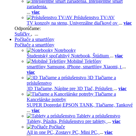
Inteligentné smart
zariadenia.
...
viac
Príslušenstvo TV/AV
TV konzoly na stenu,
Univerzálne diaľkové ov
...
viac
Odporúčame:
Sušičky
, ...
Počítače a smartfóny
Počítače a smartfóny
Notebooky
Študentský spoľahlivý Notebook,
Štúdium
...
viac
Mobilné Telefóny
smartfóny Samsung,
iPhone,
smartfóny Xiaomi,
t
...
viac
3D Tlačiarne a
príslušenstvo
3D Tlačiarne,
Náplne pre 3D Tlač,
Príslušen
...
viac
Tlačiarne a
Kancelárske potreby
SUPER Dopredaj EPSON TANK,
Tlačiarne,
Tankové
...
viac
Tablety a príslušenstvo
Tablety,
Púzdra,
Príslušenstvo pre tablety,
...
viac
Počítače
All in one PC,
Zostavy PC,
Mini PC,
...
viac