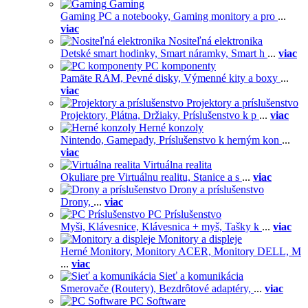
Gaming
Gaming PC a notebooky,
Gaming monitory a pro
...
viac
Nositeľná elektronika
Detské smart hodinky,
Smart náramky,
Smart h
...
viac
PC komponenty
Pamäte RAM,
Pevné disky,
Výmenné kity a boxy
...
viac
Projektory a príslušenstvo
Projektory,
Plátna,
Držiaky,
Príslušenstvo k p
...
viac
Herné konzoly
Nintendo,
Gamepady,
Príslušenstvo k herným kon
...
viac
Virtuálna realita
Okuliare pre Virtuálnu realitu,
Stanice a s
...
viac
Drony a príslušenstvo
Drony,
...
viac
PC Príslušenstvo
Myši,
Klávesnice,
Klávesnica + myš,
Tašky k
...
viac
Monitory a displeje
Herné Monitory,
Monitory ACER,
Monitory DELL,
M
...
viac
Sieť a komunikácia
Smerovače (Routery),
Bezdrôtové adaptéry,
...
viac
PC Software