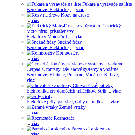
Fukáre a vysávače na líste
Benzínové,
Elektrické,
...
viac
Kozy na drevo
...
viac
Elektrický
Moto-fúrik, príslušenstvo
Elektrický Moto-fúrik,
...
viac
Snežné frézy
Benzínové,
Elektrické,
...
viac
Kompostéry
...
viac
Čerpadlá, fontány, závlahové systémy a vodárne
Benzínové,
Hlbinné,
Ponorné,
Vodárne,
Kalové,
...
viac
Chovateľské potreby
Elektronika pre domácich miláčikov,
Strih
...
viac
Grily
Elektrické grily, panvice,
Grily na uhlie a
...
viac
Zemné vrtáky
...
viac
Rozmetače
...
viac
Pareniská a skleníky
...
viac