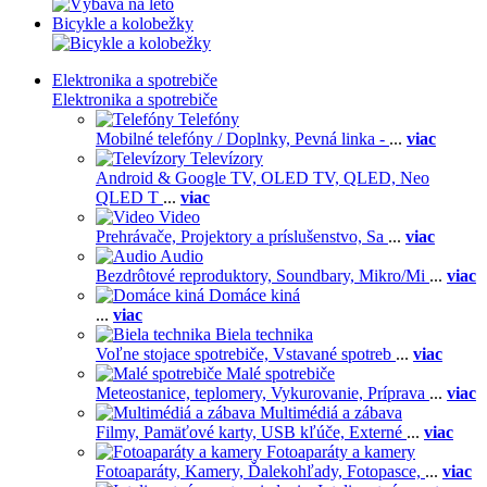
Bicykle a kolobežky
Elektronika a spotrebiče
Elektronika a spotrebiče
Telefóny
Mobilné telefóny / Doplnky,
Pevná linka -
...
viac
Televízory
Android & Google TV,
OLED TV,
QLED, Neo
QLED T
...
viac
Video
Prehrávače,
Projektory a príslušenstvo,
Sa
...
viac
Audio
Bezdrôtové reproduktory,
Soundbary,
Mikro/Mi
...
viac
Domáce kiná
...
viac
Biela technika
Voľne stojace spotrebiče,
Vstavané spotreb
...
viac
Malé spotrebiče
Meteostanice, teplomery,
Vykurovanie,
Príprava
...
viac
Multimédiá a zábava
Filmy,
Pamäťové karty,
USB kľúče,
Externé
...
viac
Fotoaparáty a kamery
Fotoaparáty,
Kamery,
Ďalekohľady,
Fotopasce,
...
viac