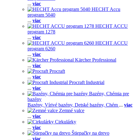
...
viac
HECHT Accu
program 5040
...
viac
HECHT ACCU
program 1278
...
viac
HECHT ACCU
program 6260
...
viac
Kärcher Professional
...
viac
Procraft
...
viac
Procraft Industrial
...
viac
Bazény, Chémia pre
bazény
Bazény,
Vírivé bazény,
Detské bazény,
Chém
...
viac
Zemné valce
...
viac
Cirkulárky
...
viac
Štiepačky na drevo
...
viac