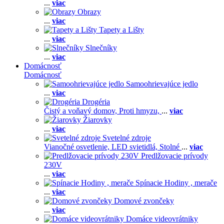
...
viac
Obrazy
...
viac
Tapety a Lišty
...
viac
Slnečníky
...
viac
Domácnosť
Domácnosť
Samoohrievajúce jedlo
...
viac
Drogéria
Čistý a voňavý domov,
Proti hmyzu,
...
viac
Žiarovky
...
viac
Svetelné zdroje
Vianočné osvetlenie,
LED svietidlá,
Stolné
...
viac
Predlžovacie prívody
230V
...
viac
Spínacie Hodiny , merače
...
viac
Domové zvončeky
...
viac
Domáce videovrátniky