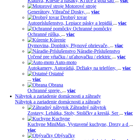
Kladivá,
Kliešte a hasáky,
Kľúče a gola sad
...
viac
Motorové stroje
Generátory,
Vibračné Dosky,
...
viac
Drobný tovar
Autopríslušenstvo,
Lepiace pásky a lepidlá
...
viac
Ochranné pomôcky
Ochranné rúška,
...
viac
Kúrenie
Dymovina,
Doplnky,
Plynové ohrievače,
...
viac
Náradie-Príslušenstvo
Určené pre vŕtačku / uťahovačku / elektric
...
viac
Auto-moto
Autokamery,
Autorádiá,
Držiaky na telefóny,
...
viac
Ostatné
...
viac
Obrana
Ochranné spreje,
...
viac
Nábytok a zariadenie domácnosti a záhrady
Nábytok a zariadenie domácnosti a záhrady
Záhradný nábytok
Zostavy,
Lehátka,
Stoly,
Stoličky a kreslá,
Ser
...
viac
Kuchyne
Kuchyne MiniMax,
Vystavené kuchyne,
Drezy a d
...
viac
Obývačky