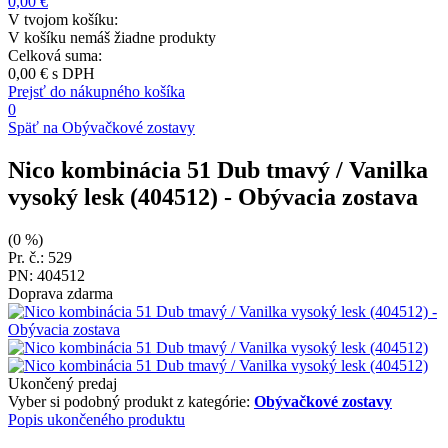
0,00 €
V tvojom košíku:
V košíku nemáš žiadne produkty
Celková suma:
0,00 €
s DPH
Prejsť do nákupného košíka
0
Späť na Obývačkové zostavy
Nico kombinácia 51 Dub tmavý / Vanilka
vysoký lesk (404512)
- Obývacia zostava
(0 %)
Pr. č.: 529
PN: 404512
Doprava zdarma
Ukončený predaj
Vyber si podobný produkt z kategórie:
Obývačkové zostavy
Popis ukončeného produktu