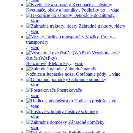
Kvetináče a substráty
Kvetináče, obaly a hrantíky ,
Podložky po
...
viac
Dekorácie do záhrady
...
viac
Záhradné traktory, ridery
...
viac
Voziky, fúriky a
transportéry
...
viac
Vysokotlakové
čističe (WAPky)
Benzínové,
Elektrické,
...
viac
Záhradné náradie
Nožnice a štepárske nože,
Obrábanie pôdy
...
viac
Ochranné pomôcky
...
viac
Postrekovače
...
viac
Hadice a príslušenstvo
...
viac
Poštové schránky
...
viac
Záhradné domčeky
...
viac
Rebríky a schodíky