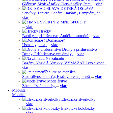
Glóbusy,
Školské tašky,
Detské tašky,
Pera
...
viac
DETSKÁ OSLAVA
Servítky,
Taniere,
Poháre,
Balóny ,
Lampióny,
Sv
...
viac
ZIMNÉ ŠPORTY
...
viac
Hračky
Bábiky a príslušenstvo,
Autíčka a autodrá
...
viac
Domácnosť
Ústna hygiena,
...
viac
Drony a príslušenstvo
Drony,
Príslušenstvo pre drony,
...
viac
Na záhradu
Bazény,
Vozidlá,
Vírivky,
VYMAZAT Leto a voda,
...
viac
Pre najmenších
Starostlivosť o dieťa,
Hračky pre najmenší
...
viac
Modelárstvo
Zberateľské modely,
...
viac
Mobilita
Mobilita
Elektrické štvorkolky
...
viac
Elektrické kolobežky
...
viac