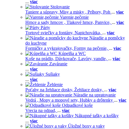
...
viac
Stolovanie
Taniere a súpravy,
Misy a misky ,
Príbory,
Poh
...
viac
Varenie,pečenie
Hrnce a sady hrncov ,
Tlakové hrnce,
Panvice,
...
viac
Párty
Tortové sviečky a fontány,
Napichovátka,
...
viac
Náradie a pomôcky
do kuchyne
Formičky a vykrajovačky,
Formy na pečenie,
...
viac
Kúpelňa a WC
Koše na prádlo,
Dávkovače,
Lavóry, vandle,
...
viac
Zaváranie
...
viac
Sušiaky
...
viac
Žehlenie
Poťahy na žehliace dosky,
Žehliace dosky,
...
viac
Náradie na upratovanie
Vedrá ,
Mopy a mopové sety,
Hubky a drôtenky
...
viac
Odpadkové koše
Vrecia na odpad,
...
viac
Nákupné tašky a košíky
...
viac
Úložné boxy a vaky