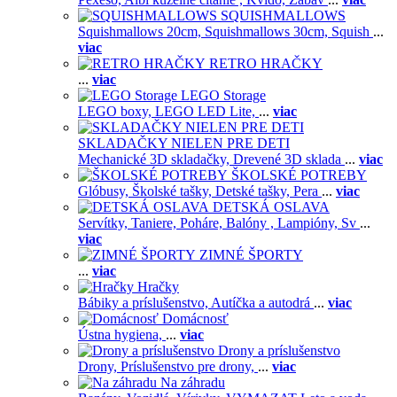
SQUISHMALLOWS
Squishmallows 20cm,
Squishmallows 30cm,
Squish
...
viac
RETRO HRAČKY
...
viac
LEGO Storage
LEGO boxy,
LEGO LED Lite,
...
viac
SKLADAČKY NIELEN PRE DETI
Mechanické 3D skladačky,
Drevené 3D sklada
...
viac
ŠKOLSKÉ POTREBY
Glóbusy,
Školské tašky,
Detské tašky,
Pera
...
viac
DETSKÁ OSLAVA
Servítky,
Taniere,
Poháre,
Balóny ,
Lampióny,
Sv
...
viac
ZIMNÉ ŠPORTY
...
viac
Hračky
Bábiky a príslušenstvo,
Autíčka a autodrá
...
viac
Domácnosť
Ústna hygiena,
...
viac
Drony a príslušenstvo
Drony,
Príslušenstvo pre drony,
...
viac
Na záhradu