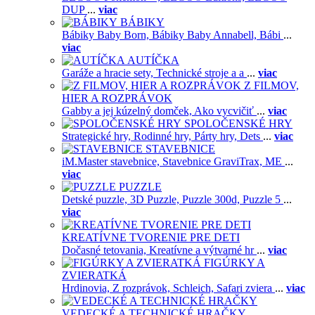
DUP
...
viac
BÁBIKY
Bábiky Baby Born,
Bábiky Baby Annabell,
Bábi
...
viac
AUTÍČKA
Garáže a hracie sety,
Technické stroje a a
...
viac
Z FILMOV,
HIER A ROZPRÁVOK
Gabby a jej kúzelný domček,
Ako vycvičiť
...
viac
SPOLOČENSKÉ HRY
Strategické hry,
Rodinné hry,
Párty hry,
Dets
...
viac
STAVEBNICE
iM.Master stavebnice,
Stavebnice GraviTrax,
ME
...
viac
PUZZLE
Detské puzzle,
3D Puzzle,
Puzzle 300d,
Puzzle 5
...
viac
KREATÍVNE TVORENIE PRE DETI
Dočasné tetovania,
Kreatívne a výtvarné hr
...
viac
FIGÚRKY A
ZVIERATKÁ
Hrdinovia,
Z rozprávok,
Schleich,
Safari zviera
...
viac
VEDECKÉ A TECHNICKÉ HRAČKY