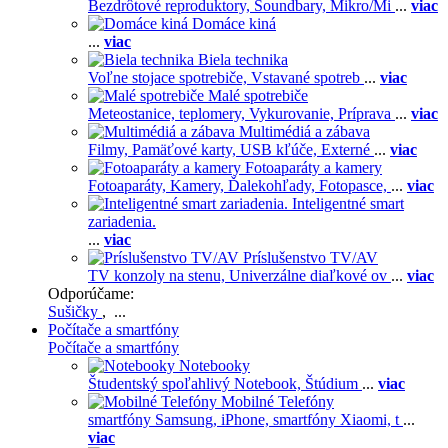
Bezdrôtové reproduktory,
Soundbary,
Mikro/Mi
...
viac
Domáce kiná
...
viac
Biela technika
Voľne stojace spotrebiče,
Vstavané spotreb
...
viac
Malé spotrebiče
Meteostanice, teplomery,
Vykurovanie,
Príprava
...
viac
Multimédiá a zábava
Filmy,
Pamäťové karty,
USB kľúče,
Externé
...
viac
Fotoaparáty a kamery
Fotoaparáty,
Kamery,
Ďalekohľady,
Fotopasce,
...
viac
Inteligentné smart
zariadenia.
...
viac
Príslušenstvo TV/AV
TV konzoly na stenu,
Univerzálne diaľkové ov
...
viac
Odporúčame:
Sušičky
, ...
Počítače a smartfóny
Počítače a smartfóny
Notebooky
Študentský spoľahlivý Notebook,
Štúdium
...
viac
Mobilné Telefóny
smartfóny Samsung,
iPhone,
smartfóny Xiaomi,
t
...
viac