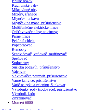
Brúsič nožov
Kuchynské váhy
Mikrovlnné rúry
Mixéry, šľahače
Mlynček na kávu
Mlynček na mäso, príslušenstvo
Multifunkčné elektrické hrnce
Odšťavovače a lisy na citrusy
Parné hrnce
Pekáreň chleba
Popcornovač
Remosky
Sendvičovač, vaflovač, muffinovač
Speňovač
Stolné rúry
Sušička potravín, príslušenstvo
Vajcovar
Vákuovačka potravín, príslušenstvo
Varné kanvice, príslušenstvo
Varič na ryžu a zeleninu, šunkovar
Výrobníky sódy (sódovače), príslušenstvo
Výrobník ľadu
Zmrzlinovač
Momert 6000