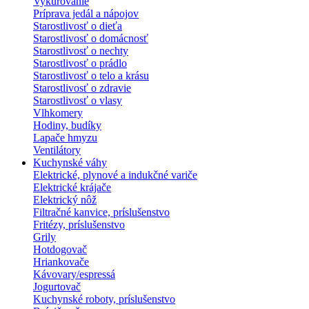
Vykurovanie
Príprava jedál a nápojov
Starostlivosť o dieťa
Starostlivosť o domácnosť
Starostlivosť o nechty
Starostlivosť o prádlo
Starostlivosť o telo a krásu
Starostlivosť o zdravie
Starostlivosť o vlasy
Vlhkomery
Hodiny, budíky
Lapače hmyzu
Ventilátory
Kuchynské váhy
Elektrické, plynové a indukčné variče
Elektrické krájače
Elektrický nôž
Filtračné kanvice, príslušenstvo
Fritézy, príslušenstvo
Grily
Hotdogovač
Hriankovače
Kávovary/espressá
Jogurtovač
Kuchynské roboty, príslušenstvo