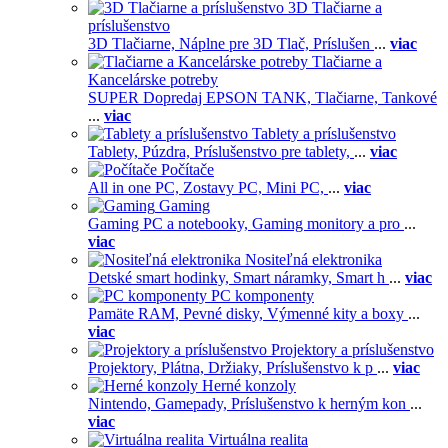
3D Tlačiarne a
príslušenstvo
3D Tlačiarne,
Náplne pre 3D Tlač,
Príslušen
...
viac
Tlačiarne a
Kancelárske potreby
SUPER Dopredaj EPSON TANK,
Tlačiarne,
Tankové
...
viac
Tablety a príslušenstvo
Tablety,
Púzdra,
Príslušenstvo pre tablety,
...
viac
Počítače
All in one PC,
Zostavy PC,
Mini PC,
...
viac
Gaming
Gaming PC a notebooky,
Gaming monitory a pro
...
viac
Nositeľná elektronika
Detské smart hodinky,
Smart náramky,
Smart h
...
viac
PC komponenty
Pamäte RAM,
Pevné disky,
Výmenné kity a boxy
...
viac
Projektory a príslušenstvo
Projektory,
Plátna,
Držiaky,
Príslušenstvo k p
...
viac
Herné konzoly
Nintendo,
Gamepady,
Príslušenstvo k herným kon
...
viac
Virtuálna realita