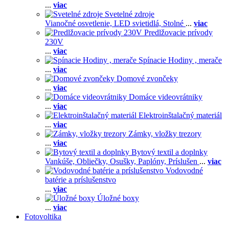
...
viac
Svetelné zdroje
Vianočné osvetlenie,
LED svietidlá,
Stolné
...
viac
Predlžovacie prívody
230V
...
viac
Spínacie Hodiny , merače
...
viac
Domové zvončeky
...
viac
Domáce videovrátniky
...
viac
Elektroinštalačný materiál
...
viac
Zámky, vložky trezory
...
viac
Bytový textil a doplnky
Vankúše,
Obliečky,
Osušky,
Paplóny,
Príslušen
...
viac
Vodovodné
batérie a príslušenstvo
...
viac
Úložné boxy
...
viac
Fotovoltika