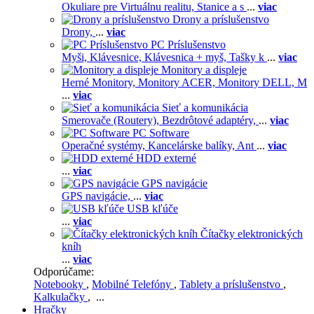
Okuliare pre Virtuálnu realitu,
Stanice a s
...
viac
Drony a príslušenstvo
Drony,
...
viac
PC Príslušenstvo
Myši,
Klávesnice,
Klávesnica + myš,
Tašky k
...
viac
Monitory a displeje
Herné Monitory,
Monitory ACER,
Monitory DELL,
M
...
viac
Sieť a komunikácia
Smerovače (Routery),
Bezdrôtové adaptéry,
...
viac
PC Software
Operačné systémy,
Kancelárske balíky,
Ant
...
viac
HDD externé
...
viac
GPS navigácie
GPS navigácie,
...
viac
USB kľúče
...
viac
Čítačky elektronických
kníh
...
viac
Odporúčame:
Notebooky
,
Mobilné Telefóny
,
Tablety a príslušenstvo
,
Kalkulačky
, ...
Hračky