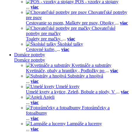
POS - vzorky a stojany
...
viac
Chovateľské potreby
pre psov
Cestovanie so psom,
Maškrty pre psov,
Obojky
...
viac
Chovateľské
potreby pre mačky
Toalety pre mačky,
...
viac
Školské tašky
Cestovné kufre,
...
viac
Domáce potreby
Domáce potreby
Kvetináče a substráty
Kvetináče, obaly a hrantíky ,
Podložky po
...
viac
Substráty a hnojivá
...
viac
Umelé kvety
Umelé kvety a kytice,
Zeleň,
Bobule a plody,
V
...
viac
Anjeli
...
viac
Fotorámčeky a
fotoalbumy
...
viac
Lampáše a lucerny
...
viac