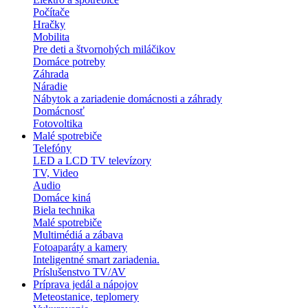
Počítače
Hračky
Mobilita
Pre deti a štvornohých miláčikov
Domáce potreby
Záhrada
Náradie
Nábytok a zariadenie domácnosti a záhrady
Domácnosť
Fotovoltika
Malé spotrebiče
Telefóny
LED a LCD TV televízory
TV, Video
Audio
Domáce kiná
Biela technika
Malé spotrebiče
Multimédiá a zábava
Fotoaparáty a kamery
Inteligentné smart zariadenia.
Príslušenstvo TV/AV
Príprava jedál a nápojov
Meteostanice, teplomery