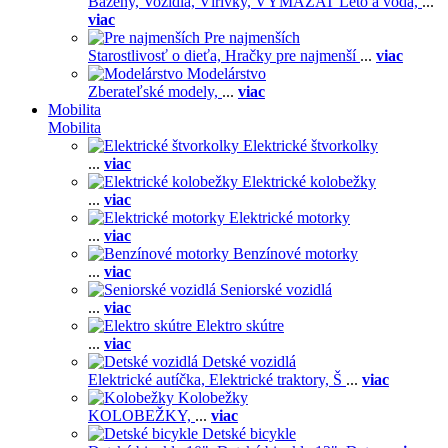
Bazény,
Vozidlá,
Vírivky,
VYMAZAT Leto a voda,
...
viac
Pre najmenších
Starostlivosť o dieťa,
Hračky pre najmenší
...
viac
Modelárstvo
Zberateľské modely,
...
viac
Mobilita
Mobilita
Elektrické štvorkolky
...
viac
Elektrické kolobežky
...
viac
Elektrické motorky
...
viac
Benzínové motorky
...
viac
Seniorské vozidlá
...
viac
Elektro skútre
...
viac
Detské vozidlá
Elektrické autíčka,
Elektrické traktory,
Š
...
viac
Kolobežky
KOLOBEŽKY,
...
viac
Detské bicykle