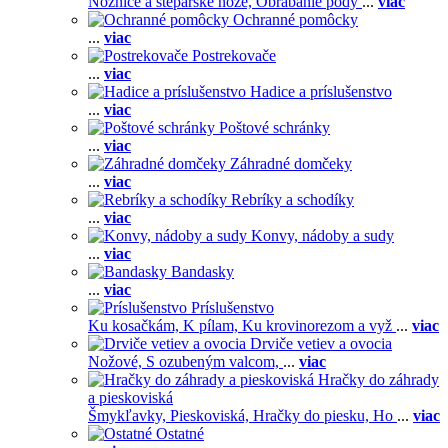
Nožnice a štepárske nože,
Obrábanie pôdy
...
viac
Ochranné pomôcky
...
viac
Postrekovače
...
viac
Hadice a príslušenstvo
...
viac
Poštové schránky
...
viac
Záhradné domčeky
...
viac
Rebríky a schodíky
...
viac
Konvy, nádoby a sudy
...
viac
Bandasky
...
viac
Príslušenstvo
Ku kosačkám,
K pílam,
Ku krovinorezom a vyž
...
viac
Drviče vetiev a ovocia
Nožové,
S ozubeným valcom,
...
viac
Hračky do záhrady
a pieskoviská
Šmykľavky,
Pieskoviská,
Hračky do piesku,
Ho
...
viac
Ostatné