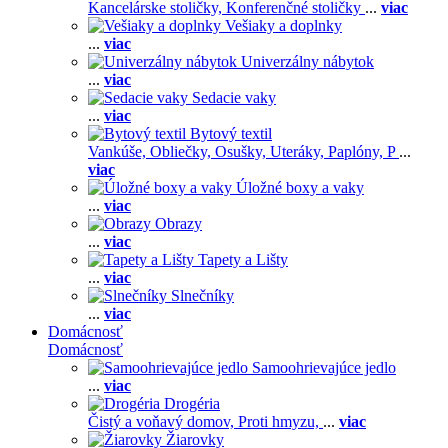
Kancelárske stoličky,
Konferenčné stoličky
...
viac
Vešiaky a doplnky
...
viac
Univerzálny nábytok
...
viac
Sedacie vaky
...
viac
Bytový textil
Vankúše,
Obliečky,
Osušky,
Uteráky,
Paplóny,
P
...
viac
Úložné boxy a vaky
...
viac
Obrazy
...
viac
Tapety a Lišty
...
viac
Slnečníky
...
viac
Domácnosť
Domácnosť
Samoohrievajúce jedlo
...
viac
Drogéria
Čistý a voňavý domov,
Proti hmyzu,
...
viac
Žiarovky