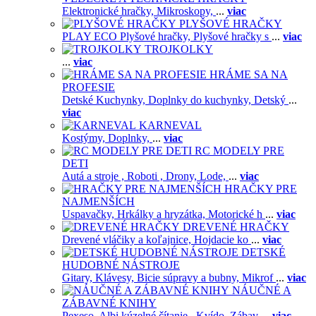
Elektronické hračky,
Mikroskopy,
...
viac
PLYŠOVÉ HRAČKY
PLAY ECO Plyšové hračky,
Plyšové hračky s
...
viac
TROJKOLKY
...
viac
HRÁME SA NA
PROFESIE
Detské Kuchynky,
Doplnky do kuchynky,
Detský
...
viac
KARNEVAL
Kostýmy,
Doplnky,
...
viac
RC MODELY PRE
DETI
Autá a stroje ,
Roboti ,
Drony,
Lode,
...
viac
HRAČKY PRE
NAJMENŠÍCH
Uspavačky,
Hrkálky a hryzátka,
Motorické h
...
viac
DREVENÉ HRAČKY
Drevené vláčiky a koľajnice,
Hojdacie ko
...
viac
DETSKÉ
HUDOBNÉ NÁSTROJE
Gitary,
Klávesy,
Bicie súpravy a bubny,
Mikrof
...
viac
NÁUČNÉ A
ZÁBAVNÉ KNIHY
Pexeso,
Albi kúzelné čítanie ,
Kvído,
Zábav
...
viac