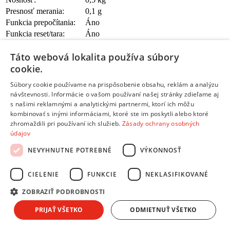
Presnosť merania:
0,1 g
Funkcia prepočítania:
Áno
Funkcia reset/tara:
Áno
Automatické vypínanie:
Áno
Táto webová lokalita používa súbory
cookie.
Príslušenstvo
Súbory cookie používame na prispôsobenie obsahu, reklám a analýzu
Miska:
Nie
návštevnosti. Informácie o vašom používaní našej stránky zdieľame aj
Zobraziť všetky parametre
Zobraziť iba základné parametre
s našimi reklamnými a analytickými partnermi, ktorí ich môžu
Tento produkt nájdete aj v častiach:
kombinovať s inými informáciami, ktoré ste im poskytli alebo ktoré
zhromaždili pri používaní ich služieb.
Zásady ochrany osobných
Kuchynské váhy
údajov
NEVYHNUTNE POTREBNÉ
VÝKONNOSŤ
Žiadne dostupné recenzie
CIELENIE
FUNKCIE
NEKLASIFIKOVANÉ
Pridať hodnotenie
Hodnotenie produktu:
Momert 6000
ZOBRAZIŤ PODROBNOSTI
Tvoj email:
*
PRIJAŤ VŠETKO
ODMIETNUŤ VŠETKO
Tvoje meno:
*