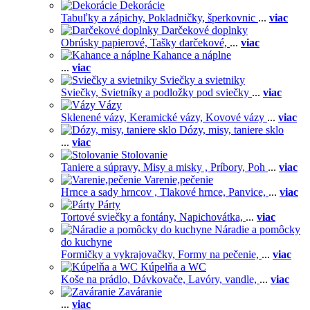
Dekorácie
Tabuľky a zápichy,
Pokladničky, šperkovnic
...
viac
Darčekové doplnky
Obrúsky papierové,
Tašky darčekové,
...
viac
Kahance a náplne
...
viac
Sviečky a svietniky
Sviečky,
Svietníky a podložky pod sviečky
...
viac
Vázy
Sklenené vázy,
Keramické vázy,
Kovové vázy
...
viac
Dózy, misy, taniere sklo
...
viac
Stolovanie
Taniere a súpravy,
Misy a misky ,
Príbory,
Poh
...
viac
Varenie,pečenie
Hrnce a sady hrncov ,
Tlakové hrnce,
Panvice,
...
viac
Párty
Tortové sviečky a fontány,
Napichovátka,
...
viac
Náradie a pomôcky
do kuchyne
Formičky a vykrajovačky,
Formy na pečenie,
...
viac
Kúpelňa a WC
Koše na prádlo,
Dávkovače,
Lavóry, vandle,
...
viac
Zaváranie
...
viac