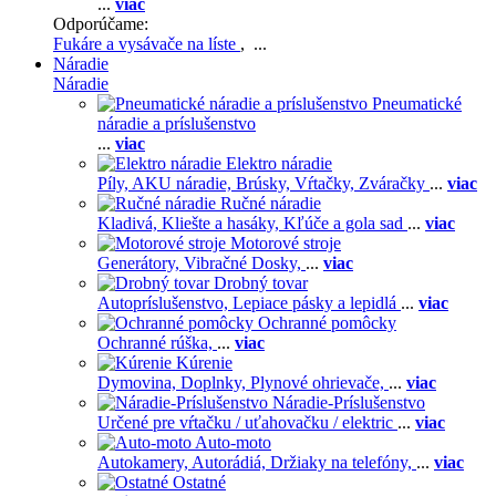
...
viac
Odporúčame:
Fukáre a vysávače na líste
, ...
Náradie
Náradie
Pneumatické
náradie a príslušenstvo
...
viac
Elektro náradie
Píly,
AKU náradie,
Brúsky,
Vŕtačky,
Zváračky
...
viac
Ručné náradie
Kladivá,
Kliešte a hasáky,
Kľúče a gola sad
...
viac
Motorové stroje
Generátory,
Vibračné Dosky,
...
viac
Drobný tovar
Autopríslušenstvo,
Lepiace pásky a lepidlá
...
viac
Ochranné pomôcky
Ochranné rúška,
...
viac
Kúrenie
Dymovina,
Doplnky,
Plynové ohrievače,
...
viac
Náradie-Príslušenstvo
Určené pre vŕtačku / uťahovačku / elektric
...
viac
Auto-moto
Autokamery,
Autorádiá,
Držiaky na telefóny,
...
viac
Ostatné