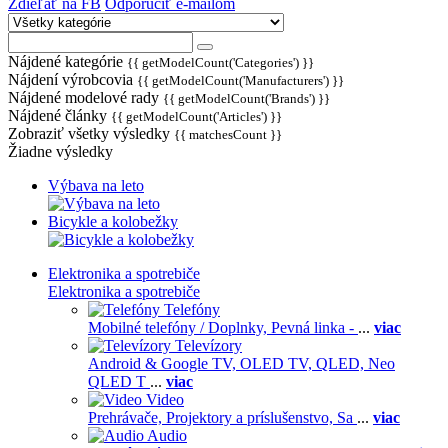
Zdieľať na FB
Odporučiť e-mailom
Nájdené kategórie
{{ getModelCount('Categories') }}
Nájdení výrobcovia
{{ getModelCount('Manufacturers') }}
Nájdené modelové rady
{{ getModelCount('Brands') }}
Nájdené články
{{ getModelCount('Articles') }}
Zobraziť všetky výsledky
{{ matchesCount }}
Žiadne výsledky
Výbava na leto
Bicykle a kolobežky
Elektronika a spotrebiče
Elektronika a spotrebiče
Telefóny
Mobilné telefóny / Doplnky,
Pevná linka -
...
viac
Televízory
Android & Google TV,
OLED TV,
QLED, Neo
QLED T
...
viac
Video
Prehrávače,
Projektory a príslušenstvo,
Sa
...
viac
Audio