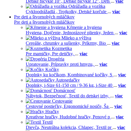
Detské bicykle 10",
Detské bicykle 12",
Dets
...
viac
Odrážadla a vozítka
Cykloodrážadlá ,
Trojkolky,
Detské korčule
...
viac
Pre deti a štvornohých miláčikov
Pre deti a štvornohých miláčikov
Kŕmenie a hygiena
Hygiena,
Dojčenie,
Jednorázové plienky,
Jeden
...
viac
Mlieko a výživa
Cereálie, chrumky a sušienky,
Príkrmy,
Bio
...
viac
Kozmetika
Pre mamičky,
Pre detičky,
...
viac
Drogéria
Upratovanie,
Prípravky proti hmyzu,
...
viac
Kočíky
Doplnky ku kočíkom,
Kombinované kočíky,
S
...
viac
Autosedačky
Doplnky,
i-Size 61-150 cm / 9-36 kg,
i-Size 40
...
viac
Domácnosť
Nábytok,
Bezpečnosť,
Textil do detskej izby,
...
viac
Cestovanie
Cestovné postieľky,
Ergonomické nosiče,
Ša
...
viac
Hračky
Kreatívne hračky,
Hudobné hračky,
Penové p
...
viac
Textil
Dievča,
Neutrálna kolekcia,
Chlapec,
Textil pr
...
viac