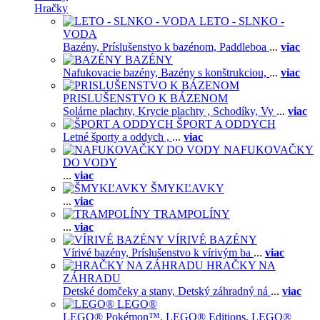
Hračky
LETO - SLNKO -
VODA
Bazény,
Príslušenstvo k bazénom,
Paddleboa
...
viac
BAZÉNY
Nafukovacie bazény,
Bazény s konštrukciou,
...
viac
PRISLUŠENSTVO K BÁZENOM
Solárne plachty,
Krycie plachty ,
Schodíky,
Vy
...
viac
ŠPORT A ODDYCH
Letné športy a oddych ,
...
viac
NAFUKOVAČKY
DO VODY
...
viac
ŠMYKĽAVKY
...
viac
TRAMPOLÍNY
...
viac
VÍRIVÉ BAZÉNY
Vírivé bazény,
Príslušenstvo k vírivým ba
...
viac
HRAČKY NA
ZÁHRADU
Detské domčeky a stany,
Detský záhradný ná
...
viac
LEGO®
LEGO® Pokémon™,
LEGO® Editions,
LEGO®