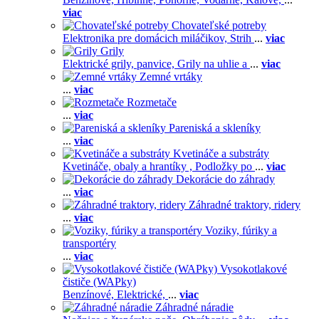
viac
Chovateľské potreby
Elektronika pre domácich miláčikov,
Strih
...
viac
Grily
Elektrické grily, panvice,
Grily na uhlie a
...
viac
Zemné vrtáky
...
viac
Rozmetače
...
viac
Pareniská a skleníky
...
viac
Kvetináče a substráty
Kvetináče, obaly a hrantíky ,
Podložky po
...
viac
Dekorácie do záhrady
...
viac
Záhradné traktory, ridery
...
viac
Voziky, fúriky a
transportéry
...
viac
Vysokotlakové
čističe (WAPky)
Benzínové,
Elektrické,
...
viac
Záhradné náradie