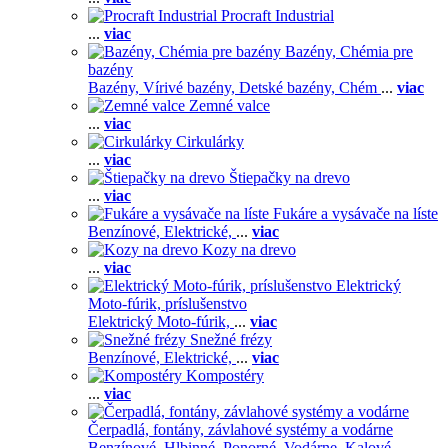
Procraft Industrial
...
viac
Bazény, Chémia pre
bazény
Bazény,
Vírivé bazény,
Detské bazény,
Chém
...
viac
Zemné valce
...
viac
Cirkulárky
...
viac
Štiepačky na drevo
...
viac
Fukáre a vysávače na líste
Benzínové,
Elektrické,
...
viac
Kozy na drevo
...
viac
Elektrický
Moto-fúrik, príslušenstvo
Elektrický Moto-fúrik,
...
viac
Snežné frézy
Benzínové,
Elektrické,
...
viac
Kompostéry
...
viac
Čerpadlá, fontány, závlahové systémy a vodárne
Benzínové,
Hlbinné,
Ponorné,
Vodárne,
Kalové,
...