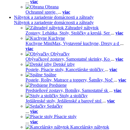
...
viac
Obrana
Ochranné spreje,
...
viac
Nábytok a zariadenie domácnosti a záhrady
Nábytok a zariadenie domácnosti a záhrady
Záhradný nábytok
Zostavy,
Lehátka,
Stoly,
Stoličky a kreslá,
Ser
...
viac
Kuchyne
Kuchyne MiniMax,
Vystavené kuchyne,
Drezy a d
...
viac
Obývačky
Obývačkové zostavy,
Samostatné skrinky,
Ko
...
viac
Detské izby
Postele,
Písacie stoly,
Kancelárske stoličky
...
viac
Spálne
Postele,
Rošty,
Matrace a toppery,
Šatníky,
Noč
...
viac
Predsiene
Predsieňové zostavy,
Botníky,
Samostatné sk
...
viac
Stoly a stoličky
Jedálenské stoly,
Jedálenské a barové stol
...
viac
Sedačky
...
viac
Písacie stoly
...
viac
Kancelársky nábytok