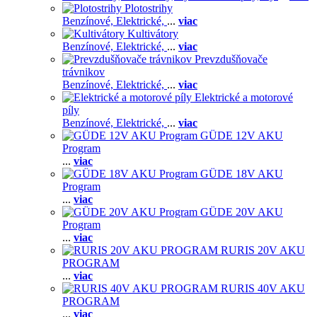
Plotostrihy
Benzínové,
Elektrické,
...
viac
Kultivátory
Benzínové,
Elektrické,
...
viac
Prevzdušňovače
trávnikov
Benzínové,
Elektrické,
...
viac
Elektrické a motorové
píly
Benzínové,
Elektrické,
...
viac
GÜDE 12V AKU
Program
...
viac
GÜDE 18V AKU
Program
...
viac
GÜDE 20V AKU
Program
...
viac
RURIS 20V AKU
PROGRAM
...
viac
RURIS 40V AKU
PROGRAM
...
viac