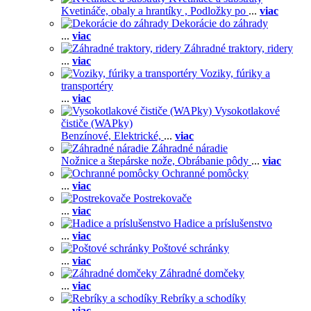
Kvetináče, obaly a hrantíky ,
Podložky po
...
viac
Dekorácie do záhrady
...
viac
Záhradné traktory, ridery
...
viac
Voziky, fúriky a
transportéry
...
viac
Vysokotlakové
čističe (WAPky)
Benzínové,
Elektrické,
...
viac
Záhradné náradie
Nožnice a štepárske nože,
Obrábanie pôdy
...
viac
Ochranné pomôcky
...
viac
Postrekovače
...
viac
Hadice a príslušenstvo
...
viac
Poštové schránky
...
viac
Záhradné domčeky
...
viac
Rebríky a schodíky
...
viac