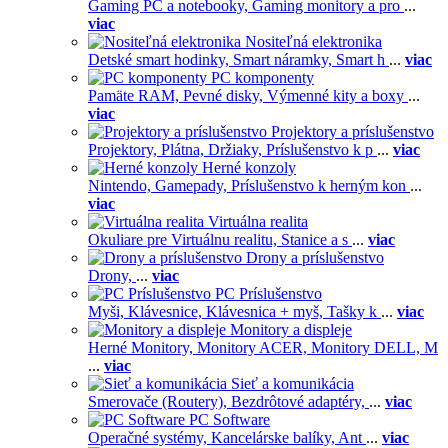
Gaming PC a notebooky,
Gaming monitory a pro
...
viac
Nositeľná elektronika
Detské smart hodinky,
Smart náramky,
Smart h
...
viac
PC komponenty
Pamäte RAM,
Pevné disky,
Výmenné kity a boxy
...
viac
Projektory a príslušenstvo
Projektory,
Plátna,
Držiaky,
Príslušenstvo k p
...
viac
Herné konzoly
Nintendo,
Gamepady,
Príslušenstvo k herným kon
...
viac
Virtuálna realita
Okuliare pre Virtuálnu realitu,
Stanice a s
...
viac
Drony a príslušenstvo
Drony,
...
viac
PC Príslušenstvo
Myši,
Klávesnice,
Klávesnica + myš,
Tašky k
...
viac
Monitory a displeje
Herné Monitory,
Monitory ACER,
Monitory DELL,
M
...
viac
Sieť a komunikácia
Smerovače (Routery),
Bezdrôtové adaptéry,
...
viac
PC Software
Operačné systémy,
Kancelárske balíky,
Ant
...
viac