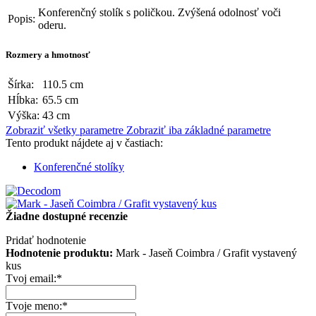
Konferenčný stolík s poličkou. Zvýšená odolnosť voči
Popis:
oderu.
Rozmery a hmotnosť
Šírka:
110.5 cm
Hĺbka:
65.5 cm
Výška:
43 cm
Zobraziť všetky parametre
Zobraziť iba základné parametre
Tento produkt nájdete aj v častiach:
Konferenčné stolíky
Žiadne dostupné recenzie
Pridať hodnotenie
Hodnotenie produktu:
Mark - Jaseň Coimbra / Grafit vystavený
kus
Tvoj email:
*
Tvoje meno:
*