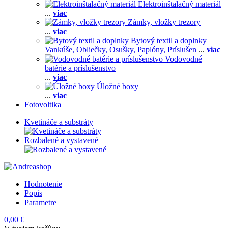
Elektroinštalačný materiál
...
viac
Zámky, vložky trezory
...
viac
Bytový textil a doplnky
Vankúše,
Obliečky,
Osušky,
Paplóny,
Príslušen
...
viac
Vodovodné
batérie a príslušenstvo
...
viac
Úložné boxy
...
viac
Fotovoltika
Kvetináče a substráty
Rozbalené a vystavené
Hodnotenie
Popis
Parametre
0,00 €