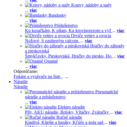
Konvy, nádoby a sudy
...
viac
Bandasky
...
viac
Príslušenstvo
Ku kosačkám,
K pílam,
Ku krovinorezom a vyž
...
viac
Drviče vetiev a ovocia
Nožové,
S ozubeným valcom,
...
viac
Hračky do záhrady
a pieskoviská
Šmykľavky,
Pieskoviská,
Hračky do piesku,
Ho
...
viac
Ostatné
...
viac
Odporúčame:
Fukáre a vysávače na líste
, ...
Náradie
Náradie
Pneumatické
náradie a príslušenstvo
...
viac
Elektro náradie
Píly,
AKU náradie,
Brúsky,
Vŕtačky,
Zváračky
...
viac
Ručné náradie
Kladivá,
Kliešte a hasáky,
Kľúče a gola sad
...
viac