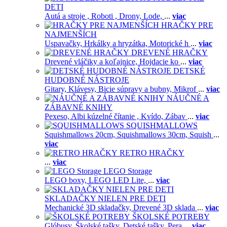
DETI
Autá a stroje ,
Roboti ,
Drony,
Lode,
...
viac
HRAČKY PRE
NAJMENŠÍCH
Uspavačky,
Hrkálky a hryzátka,
Motorické h
...
viac
DREVENÉ HRAČKY
Drevené vláčiky a koľajnice,
Hojdacie ko
...
viac
DETSKÉ
HUDOBNÉ NÁSTROJE
Gitary,
Klávesy,
Bicie súpravy a bubny,
Mikrof
...
viac
NÁUČNÉ A
ZÁBAVNÉ KNIHY
Pexeso,
Albi kúzelné čítanie ,
Kvído,
Zábav
...
viac
SQUISHMALLOWS
Squishmallows 20cm,
Squishmallows 30cm,
Squish
...
viac
RETRO HRAČKY
...
viac
LEGO Storage
LEGO boxy,
LEGO LED Lite,
...
viac
SKLADAČKY NIELEN PRE DETI
Mechanické 3D skladačky,
Drevené 3D sklada
...
viac
ŠKOLSKÉ POTREBY
Glóbusy,
Školské tašky,
Detské tašky,
Pera
...
viac