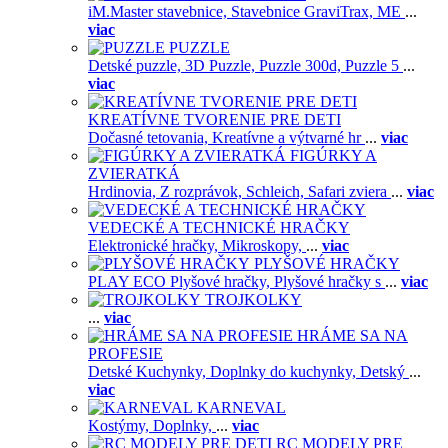
iM.Master stavebnice,
Stavebnice GraviTrax,
ME
...
viac
PUZZLE
Detské puzzle,
3D Puzzle,
Puzzle 300d,
Puzzle 5
...
viac
KREATÍVNE TVORENIE PRE DETI
Dočasné tetovania,
Kreatívne a výtvarné hr
...
viac
FIGÚRKY A
ZVIERATKÁ
Hrdinovia,
Z rozprávok,
Schleich,
Safari zviera
...
viac
VEDECKÉ A TECHNICKÉ HRAČKY
Elektronické hračky,
Mikroskopy,
...
viac
PLYŠOVÉ HRAČKY
PLAY ECO Plyšové hračky,
Plyšové hračky s
...
viac
TROJKOLKY
...
viac
HRÁME SA NA
PROFESIE
Detské Kuchynky,
Doplnky do kuchynky,
Detský
...
viac
KARNEVAL
Kostýmy,
Doplnky,
...
viac
RC MODELY PRE