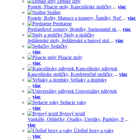
Detské izby
Postele,
Písacie stoly,
Kancelárske stoličky
...
viac
Spálne
Postele,
Rošty,
Matrace a toppery,
Šatníky,
Noč
...
viac
Predsiene
Predsieňové zostavy,
Botníky,
Samostatné sk
...
viac
Stoly a stoličky
Jedálenské stoly,
Jedálenské a barové stol
...
viac
Sedačky
...
viac
Písacie stoly
...
viac
Kancelársky nábytok
Kancelárske stoličky,
Konferenčné stoličky
...
viac
Vešiaky a doplnky
...
viac
Univerzálny nábytok
...
viac
Sedacie vaky
...
viac
Bytový textil
Vankúše,
Obliečky,
Osušky,
Uteráky,
Paplóny,
P
...
viac
Úložné boxy a vaky
...
viac