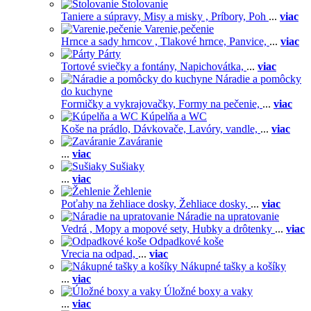
Stolovanie
Taniere a súpravy,
Misy a misky ,
Príbory,
Poh
...
viac
Varenie,pečenie
Hrnce a sady hrncov ,
Tlakové hrnce,
Panvice,
...
viac
Párty
Tortové sviečky a fontány,
Napichovátka,
...
viac
Náradie a pomôcky
do kuchyne
Formičky a vykrajovačky,
Formy na pečenie,
...
viac
Kúpelňa a WC
Koše na prádlo,
Dávkovače,
Lavóry, vandle,
...
viac
Zaváranie
...
viac
Sušiaky
...
viac
Žehlenie
Poťahy na žehliace dosky,
Žehliace dosky,
...
viac
Náradie na upratovanie
Vedrá ,
Mopy a mopové sety,
Hubky a drôtenky
...
viac
Odpadkové koše
Vrecia na odpad,
...
viac
Nákupné tašky a košíky
...
viac
Úložné boxy a vaky
...
viac