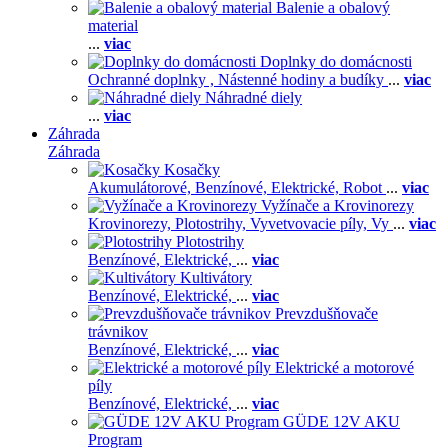
Balenie a obalový
material
...
viac
Doplnky do domácnosti
Ochranné doplnky ,
Nástenné hodiny a budíky
...
viac
Náhradné diely
...
viac
Záhrada
Záhrada
Kosačky
Akumulátorové,
Benzínové,
Elektrické,
Robot
...
viac
Vyžínače a Krovinorezy
Krovinorezy,
Plotostrihy,
Vyvetvovacie píly,
Vy
...
viac
Plotostrihy
Benzínové,
Elektrické,
...
viac
Kultivátory
Benzínové,
Elektrické,
...
viac
Prevzdušňovače
trávnikov
Benzínové,
Elektrické,
...
viac
Elektrické a motorové
píly
Benzínové,
Elektrické,
...
viac
GÜDE 12V AKU
Program