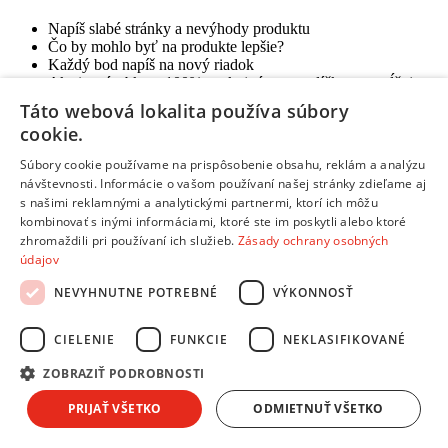
Napíš slabé stránky a nevýhody produktu
Čo by mohlo byť na produkte lepšie?
Každý bod napíš na nový riadok
Ak si s výrobkom 100% spokojný, toto políčko nevypĺňaj
Táto webová lokalita používa súbory
Zhrnutie:
*
cookie.
Súbory cookie používame na prispôsobenie obsahu, reklám a analýzu
návštevnosti. Informácie o vašom používaní našej stránky zdieľame aj
s našimi reklamnými a analytickými partnermi, ktorí ich môžu
kombinovať s inými informáciami, ktoré ste im poskytli alebo ktoré
Kúpil by si si tento produkt znova? Alebo by si zvažoval iný?
zhromaždili pri používaní ich služieb.
Zásady ochrany osobných
Prečo?
údajov
Aký je tvoj celkový pocit z používania produktu?
Na čo je potrebné pri kúpe myslieť?
NEVYHNUTNE POTREBNÉ
VÝKONNOSŤ
Pre akého zákazníka je tento produkt vhodný?
CIELENIE
FUNKCIE
NEKLASIFIKOVANÉ
Odoslať hodnotenie
Ďakujeme, tvoje hodnotenie bolo odoslané.
ZOBRAZIŤ PODROBNOSTI
Informácie a kontakty
PRIJAŤ VŠETKO
ODMIETNUŤ VŠETKO
Informácie a kontakty