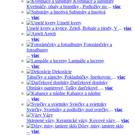
Kvetináče a substráty
Kvetináče, obaly a hrantíky ,
Podložky po
...
viac
Substráty a hnojivá
...
viac
Umelé kvety
Umelé kvety a kytice,
Zeleň,
Bobule a plody,
V
...
viac
Anjeli
...
viac
Fotorámčeky a
fotoalbumy
...
viac
Lampáše a lucerny
...
viac
Dekorácie
Tabuľky a zápichy,
Pokladničky, šperkovnic
...
viac
Darčekové doplnky
Obrúsky papierové,
Tašky darčekové,
...
viac
Kahance a náplne
...
viac
Sviečky a svietniky
Sviečky,
Svietníky a podložky pod sviečky
...
viac
Vázy
Sklenené vázy,
Keramické vázy,
Kovové vázy
...
viac
Dózy, misy, taniere sklo
...
viac