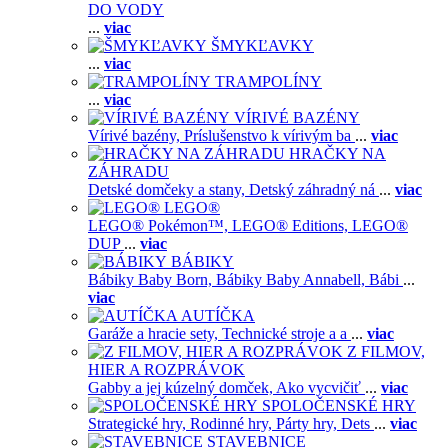
DO VODY
...
viac
ŠMYKĽAVKY
...
viac
TRAMPOLÍNY
...
viac
VÍRIVÉ BAZÉNY
Vírivé bazény,
Príslušenstvo k vírivým ba
...
viac
HRAČKY NA
ZÁHRADU
Detské domčeky a stany,
Detský záhradný ná
...
viac
LEGO®
LEGO® Pokémon™,
LEGO® Editions,
LEGO®
DUP
...
viac
BÁBIKY
Bábiky Baby Born,
Bábiky Baby Annabell,
Bábi
...
viac
AUTÍČKA
Garáže a hracie sety,
Technické stroje a a
...
viac
Z FILMOV,
HIER A ROZPRÁVOK
Gabby a jej kúzelný domček,
Ako vycvičiť
...
viac
SPOLOČENSKÉ HRY
Strategické hry,
Rodinné hry,
Párty hry,
Dets
...
viac
STAVEBNICE