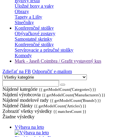
Bytový textil
Úložné boxy a vaky
Obrazy
Tapety a Lišty
Slnečníky
Konferenčné stolíky
Obývačkové zostavy
Samostatné skrinky
Konferenčné stolíky
Servírovacie a príručné stolíky
Komody
Mark - Jaseň Coimbra / Grafit vystavený kus
Zdieľať na FB
Odporučiť e-mailom
Nájdené kategórie
{{ getModelCount('Categories') }}
Nájdení výrobcovia
{{ getModelCount('Manufacturers') }}
Nájdené modelové rady
{{ getModelCount('Brands') }}
Nájdené články
{{ getModelCount('Articles') }}
Zobraziť všetky výsledky
{{ matchesCount }}
Žiadne výsledky
Výbava na leto