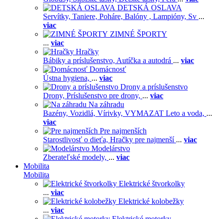
DETSKÁ OSLAVA
Servítky,
Taniere,
Poháre,
Balóny ,
Lampióny,
Sv
...
viac
ZIMNÉ ŠPORTY
...
viac
Hračky
Bábiky a príslušenstvo,
Autíčka a autodrá
...
viac
Domácnosť
Ústna hygiena,
...
viac
Drony a príslušenstvo
Drony,
Príslušenstvo pre drony,
...
viac
Na záhradu
Bazény,
Vozidlá,
Vírivky,
VYMAZAT Leto a voda,
...
viac
Pre najmenších
Starostlivosť o dieťa,
Hračky pre najmenší
...
viac
Modelárstvo
Zberateľské modely,
...
viac
Mobilita
Mobilita
Elektrické štvorkolky
...
viac
Elektrické kolobežky
...
viac
Elektrické motorky