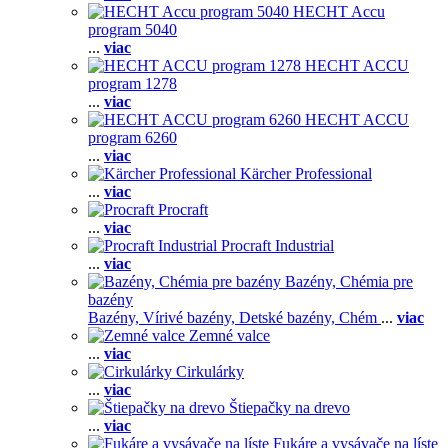
HECHT Accu
program 5040
...
viac
HECHT ACCU
program 1278
...
viac
HECHT ACCU
program 6260
...
viac
Kärcher Professional
...
viac
Procraft
...
viac
Procraft Industrial
...
viac
Bazény, Chémia pre
bazény
Bazény,
Vírivé bazény,
Detské bazény,
Chém
...
viac
Zemné valce
...
viac
Cirkulárky
...
viac
Štiepačky na drevo
...
viac
Fukáre a vysávače na líste