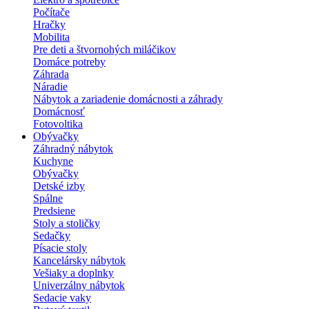
Počítače
Hračky
Mobilita
Pre deti a štvornohých miláčikov
Domáce potreby
Záhrada
Náradie
Nábytok a zariadenie domácnosti a záhrady
Domácnosť
Fotovoltika
Obývačky
Záhradný nábytok
Kuchyne
Obývačky
Detské izby
Spálne
Predsiene
Stoly a stoličky
Sedačky
Písacie stoly
Kancelársky nábytok
Vešiaky a doplnky
Univerzálny nábytok
Sedacie vaky