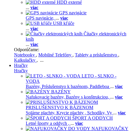
HDD externé
...
viac
GPS navigácie
GPS navigácie,
...
viac
USB kľúče
...
viac
Čítačky elektronických
kníh
...
viac
Odporúčame:
Notebooky
,
Mobilné Telefóny
,
Tablety a príslušenstvo
,
Kalkulačky
, ...
Hračky
Hračky
LETO - SLNKO -
VODA
Bazény,
Príslušenstvo k bazénom,
Paddleboa
...
viac
BAZÉNY
Nafukovacie bazény,
Bazény s konštrukciou,
...
viac
PRISLUŠENSTVO K BÁZENOM
Solárne plachty,
Krycie plachty ,
Schodíky,
Vy
...
viac
ŠPORT A ODDYCH
Letné športy a oddych ,
...
viac
NAFUKOVAČKY