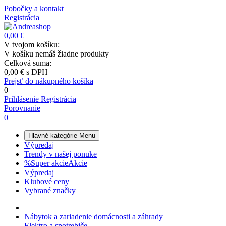
Pobočky a kontakt
Registrácia
0,00 €
V tvojom košíku:
V košíku nemáš žiadne produkty
Celková suma:
0,00 €
s DPH
Prejsť do nákupného košíka
0
Prihlásenie
Registrácia
Porovnanie
0
Hlavné kategórie
Menu
Výpredaj
Trendy v našej ponuke
%
Super akcie
Akcie
Výpredaj
Klubové ceny
Vybrané značky
Nábytok a zariadenie domácnosti a záhrady
Elektro a spotrebiče