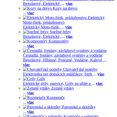
Benzínové,
Elektrické,
...
viac
Kozy na drevo
...
viac
Elektrický
Moto-fúrik, príslušenstvo
Elektrický Moto-fúrik,
...
viac
Snežné frézy
Benzínové,
Elektrické,
...
viac
Kompostéry
...
viac
Čerpadlá, fontány, závlahové systémy a vodárne
Benzínové,
Hlbinné,
Ponorné,
Vodárne,
Kalové,
...
viac
Chovateľské potreby
Elektronika pre domácich miláčikov,
Strih
...
viac
Grily
Elektrické grily, panvice,
Grily na uhlie a
...
viac
Zemné vrtáky
...
viac
Rozmetače
...
viac
Pareniská a skleníky
...
viac
Kvetináče a substráty