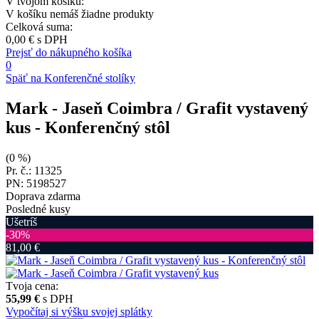
V tvojom košíku:
V košíku nemáš žiadne produkty
Celková suma:
0,00 €
s DPH
Prejsť do nákupného košíka
0
Späť na Konferenčné stolíky
Mark - Jaseň Coimbra / Grafit vystavený
kus
- Konferenčný stôl
(0 %)
Pr. č.: 11325
PN: 5198527
Doprava zdarma
Posledné kusy
Ušetríš
‐30%
81,00 €
Tvoja cena:
55,99 €
s DPH
Vypočítaj si výšku svojej splátky