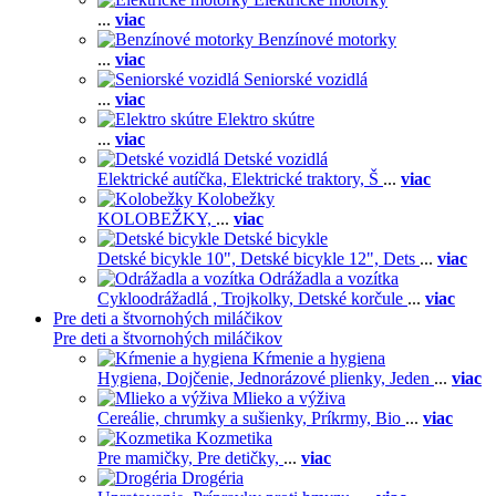
...
viac
Benzínové motorky
...
viac
Seniorské vozidlá
...
viac
Elektro skútre
...
viac
Detské vozidlá
Elektrické autíčka,
Elektrické traktory,
Š
...
viac
Kolobežky
KOLOBEŽKY,
...
viac
Detské bicykle
Detské bicykle 10",
Detské bicykle 12",
Dets
...
viac
Odrážadla a vozítka
Cykloodrážadlá ,
Trojkolky,
Detské korčule
...
viac
Pre deti a štvornohých miláčikov
Pre deti a štvornohých miláčikov
Kŕmenie a hygiena
Hygiena,
Dojčenie,
Jednorázové plienky,
Jeden
...
viac
Mlieko a výživa
Cereálie, chrumky a sušienky,
Príkrmy,
Bio
...
viac
Kozmetika
Pre mamičky,
Pre detičky,
...
viac
Drogéria