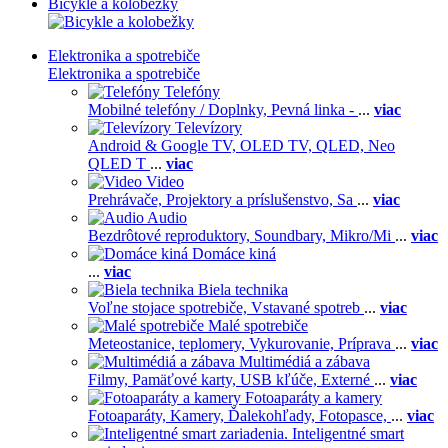
Bicykle a kolobežky
Elektronika a spotrebiče
Elektronika a spotrebiče
Telefóny
Mobilné telefóny / Doplnky,
Pevná linka -
...
viac
Televízory
Android & Google TV,
OLED TV,
QLED, Neo
QLED T
...
viac
Video
Prehrávače,
Projektory a príslušenstvo,
Sa
...
viac
Audio
Bezdrôtové reproduktory,
Soundbary,
Mikro/Mi
...
viac
Domáce kiná
...
viac
Biela technika
Voľne stojace spotrebiče,
Vstavané spotreb
...
viac
Malé spotrebiče
Meteostanice, teplomery,
Vykurovanie,
Príprava
...
viac
Multimédiá a zábava
Filmy,
Pamäťové karty,
USB kľúče,
Externé
...
viac
Fotoaparáty a kamery
Fotoaparáty,
Kamery,
Ďalekohľady,
Fotopasce,
...
viac
Inteligentné smart