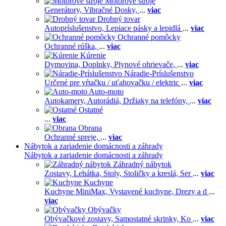
Motorové stroje
Generátory,
Vibračné Dosky,
...
viac
Drobný tovar
Autopríslušenstvo,
Lepiace pásky a lepidlá
...
viac
Ochranné pomôcky
Ochranné rúška,
...
viac
Kúrenie
Dymovina,
Doplnky,
Plynové ohrievače,
...
viac
Náradie-Príslušenstvo
Určené pre vŕtačku / uťahovačku / elektric
...
viac
Auto-moto
Autokamery,
Autorádiá,
Držiaky na telefóny,
...
viac
Ostatné
...
viac
Obrana
Ochranné spreje,
...
viac
Nábytok a zariadenie domácnosti a záhrady
Nábytok a zariadenie domácnosti a záhrady
Záhradný nábytok
Zostavy,
Lehátka,
Stoly,
Stoličky a kreslá,
Ser
...
viac
Kuchyne
Kuchyne MiniMax,
Vystavené kuchyne,
Drezy a d
...
viac
Obývačky
Obývačkové zostavy,
Samostatné skrinky,
Ko
...
viac