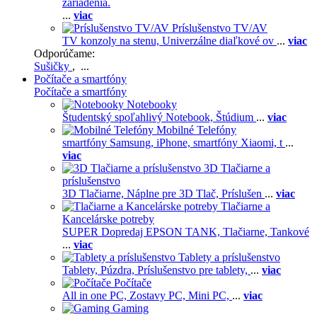
zariadenia.
...
viac
Príslušenstvo TV/AV
TV konzoly na stenu,
Univerzálne diaľkové ov
...
viac
Odporúčame:
Sušičky
, ...
Počítače a smartfóny
Počítače a smartfóny
Notebooky
Študentský spoľahlivý Notebook,
Štúdium
...
viac
Mobilné Telefóny
smartfóny Samsung,
iPhone,
smartfóny Xiaomi,
t
...
viac
3D Tlačiarne a
príslušenstvo
3D Tlačiarne,
Náplne pre 3D Tlač,
Príslušen
...
viac
Tlačiarne a
Kancelárske potreby
SUPER Dopredaj EPSON TANK,
Tlačiarne,
Tankové
...
viac
Tablety a príslušenstvo
Tablety,
Púzdra,
Príslušenstvo pre tablety,
...
viac
Počítače
All in one PC,
Zostavy PC,
Mini PC,
...
viac
Gaming