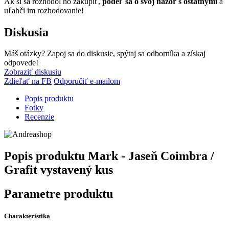
Ak si sa rozhodol ho zakúpiť,
podeľ sa o svoj názor s ostatnými
a
uľahči im rozhodovanie!
Diskusia
Máš otázky? Zapoj sa do diskusie, spýtaj sa odborníka a získaj
odpovede!
Zobraziť diskusiu
Zdieľať na FB
Odporučiť e-mailom
Popis produktu
Fotky
Recenzie
Popis produktu
Mark - Jaseň Coimbra /
Grafit vystavený kus
Parametre produktu
Charakteristika