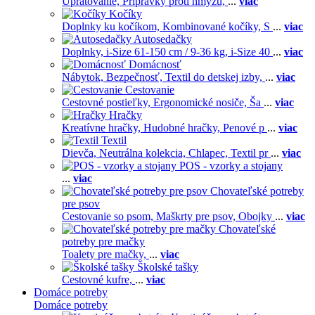
Upratovanie,
Prípravky proti hmyzu,
...
viac
Kočíky
Doplnky ku kočíkom,
Kombinované kočíky,
S
...
viac
Autosedačky
Doplnky,
i-Size 61-150 cm / 9-36 kg,
i-Size 40
...
viac
Domácnosť
Nábytok,
Bezpečnosť,
Textil do detskej izby,
...
viac
Cestovanie
Cestovné postieľky,
Ergonomické nosiče,
Ša
...
viac
Hračky
Kreatívne hračky,
Hudobné hračky,
Penové p
...
viac
Textil
Dievča,
Neutrálna kolekcia,
Chlapec,
Textil pr
...
viac
POS - vzorky a stojany
...
viac
Chovateľské potreby
pre psov
Cestovanie so psom,
Maškrty pre psov,
Obojky
...
viac
Chovateľské
potreby pre mačky
Toalety pre mačky,
...
viac
Školské tašky
Cestovné kufre,
...
viac
Domáce potreby
Domáce potreby