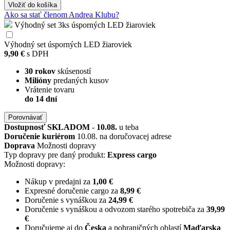
Vložiť
do košíka
Ako sa stať členom Andrea Klubu?
Výhodný set 3ks úsporných LED žiaroviek
Výhodný set úsporných LED žiaroviek
9,90 €
s DPH
30 rokov
skúseností
Milióny
predaných kusov
Vrátenie tovaru
do 14 dní
Porovnávať
Dostupnosť
SKLADOM
-
10.08.
u teba
Doručenie kuriérom
10.08. na doručovacej adrese
Doprava
Možnosti dopravy
Typ dopravy pre daný produkt:
Express cargo
Možnosti dopravy:
Nákup v predajni za
1,00 €
Expresné doručenie cargo za
8,99 €
Doručenie s vynáškou za
24,99 €
Doručenie s vynáškou a odvozom starého spotrebiča za
39,99
€
Doručujeme aj do
Česka
a pohraničných oblastí
Maďarska