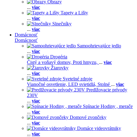
Obrazy
...
viac
Tapety a Lišty
...
viac
Slnečníky
...
viac
Domácnosť
Domácnosť
Samoohrievajúce jedlo
...
viac
Drogéria
Čistý a voňavý domov,
Proti hmyzu,
...
viac
Žiarovky
...
viac
Svetelné zdroje
Vianočné osvetlenie,
LED svietidlá,
Stolné
...
viac
Predlžovacie prívody
230V
...
viac
Spínacie Hodiny , merače
...
viac
Domové zvončeky
...
viac
Domáce videovrátniky
...
viac