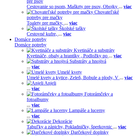
pre psov
Cestovanie so psom,
Maškrty pre psov,
Obojky
...
viac
Chovateľské
potreby pre mačky
Toalety pre mačky,
...
viac
Školské tašky
Cestovné kufre,
...
viac
Domáce potreby
Domáce potreby
Kvetináče a substráty
Kvetináče, obaly a hrantíky ,
Podložky po
...
viac
Substráty a hnojivá
...
viac
Umelé kvety
Umelé kvety a kytice,
Zeleň,
Bobule a plody,
V
...
viac
Anjeli
...
viac
Fotorámčeky a
fotoalbumy
...
viac
Lampáše a lucerny
...
viac
Dekorácie
Tabuľky a zápichy,
Pokladničky, šperkovnic
...
viac
Darčekové doplnky