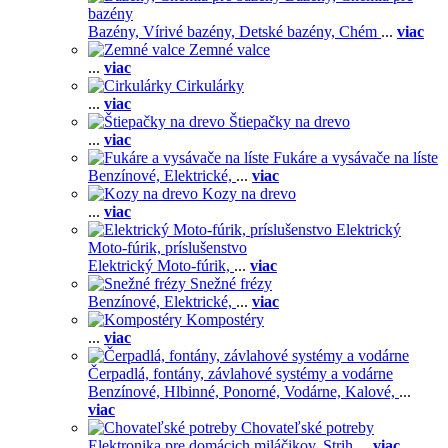
bazény
Bazény,
Vírivé bazény,
Detské bazény,
Chém
...
viac
Zemné valce
...
viac
Cirkulárky
...
viac
Štiepačky na drevo
...
viac
Fukáre a vysávače na líste
Benzínové,
Elektrické,
...
viac
Kozy na drevo
...
viac
Elektrický
Moto-fúrik, príslušenstvo
Elektrický Moto-fúrik,
...
viac
Snežné frézy
Benzínové,
Elektrické,
...
viac
Kompostéry
...
viac
Čerpadlá, fontány, závlahové systémy a vodárne
Benzínové,
Hlbinné,
Ponorné,
Vodárne,
Kalové,
...
viac
Chovateľské potreby
Elektronika pre domácich miláčikov,
Strih
...
viac