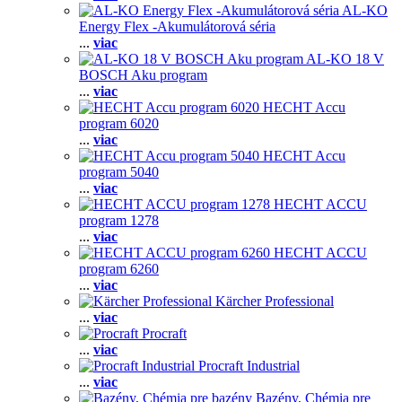
AL-KO
Energy Flex -Akumulátorová séria
...
viac
AL-KO 18 V
BOSCH Aku program
...
viac
HECHT Accu
program 6020
...
viac
HECHT Accu
program 5040
...
viac
HECHT ACCU
program 1278
...
viac
HECHT ACCU
program 6260
...
viac
Kärcher Professional
...
viac
Procraft
...
viac
Procraft Industrial
...
viac
Bazény, Chémia pre