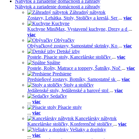
Nábytok a zariadenie domácnosti a záhrady
Nábytok a zariadenie domácnosti a záhrady
Záhradný nábytok
Zostavy,
Lehátka,
Stoly,
Stoličky a kreslá,
Ser
...
viac
Kuchyne
Kuchyne MiniMax,
Vystavené kuchyne,
Drezy a d
...
viac
Obývačky
Obývačkové zostavy,
Samostatné skrinky,
Ko
...
viac
Detské izby
Postele,
Písacie stoly,
Kancelárske stoličky
...
viac
Spálne
Postele,
Rošty,
Matrace a toppery,
Šatníky,
Noč
...
viac
Predsiene
Predsieňové zostavy,
Botníky,
Samostatné sk
...
viac
Stoly a stoličky
Jedálenské stoly,
Jedálenské a barové stol
...
viac
Sedačky
...
viac
Písacie stoly
...
viac
Kancelársky nábytok
Kancelárske stoličky,
Konferenčné stoličky
...
viac
Vešiaky a doplnky
...
viac