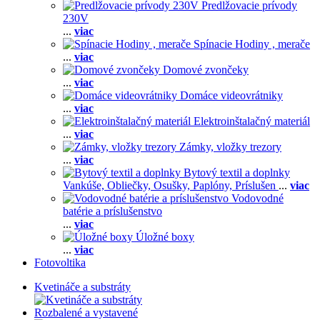
Predlžovacie prívody
230V
...
viac
Spínacie Hodiny , merače
...
viac
Domové zvončeky
...
viac
Domáce videovrátniky
...
viac
Elektroinštalačný materiál
...
viac
Zámky, vložky trezory
...
viac
Bytový textil a doplnky
Vankúše,
Obliečky,
Osušky,
Paplóny,
Príslušen
...
viac
Vodovodné
batérie a príslušenstvo
...
viac
Úložné boxy
...
viac
Fotovoltika
Kvetináče a substráty
Rozbalené a vystavené