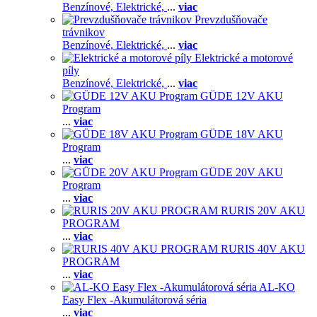
Benzínové,
Elektrické,
...
viac
Prevzdušňovače
trávnikov
Benzínové,
Elektrické,
...
viac
Elektrické a motorové
píly
Benzínové,
Elektrické,
...
viac
GÜDE 12V AKU
Program
...
viac
GÜDE 18V AKU
Program
...
viac
GÜDE 20V AKU
Program
...
viac
RURIS 20V AKU
PROGRAM
...
viac
RURIS 40V AKU
PROGRAM
...
viac
AL-KO
Easy Flex -Akumulátorová séria
...
viac