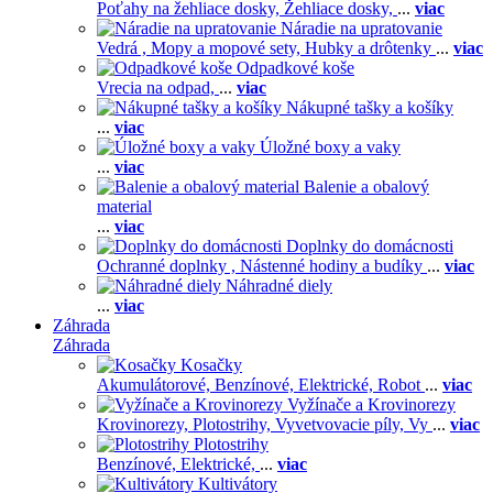
Poťahy na žehliace dosky,
Žehliace dosky,
...
viac
Náradie na upratovanie
Vedrá ,
Mopy a mopové sety,
Hubky a drôtenky
...
viac
Odpadkové koše
Vrecia na odpad,
...
viac
Nákupné tašky a košíky
...
viac
Úložné boxy a vaky
...
viac
Balenie a obalový
material
...
viac
Doplnky do domácnosti
Ochranné doplnky ,
Nástenné hodiny a budíky
...
viac
Náhradné diely
...
viac
Záhrada
Záhrada
Kosačky
Akumulátorové,
Benzínové,
Elektrické,
Robot
...
viac
Vyžínače a Krovinorezy
Krovinorezy,
Plotostrihy,
Vyvetvovacie píly,
Vy
...
viac
Plotostrihy
Benzínové,
Elektrické,
...
viac
Kultivátory