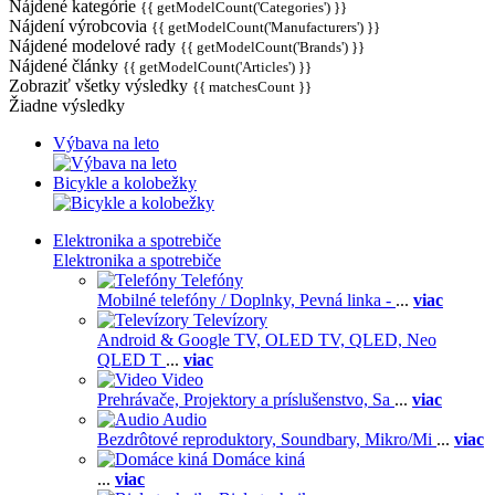
Nájdené kategórie
{{ getModelCount('Categories') }}
Nájdení výrobcovia
{{ getModelCount('Manufacturers') }}
Nájdené modelové rady
{{ getModelCount('Brands') }}
Nájdené články
{{ getModelCount('Articles') }}
Zobraziť všetky výsledky
{{ matchesCount }}
Žiadne výsledky
Výbava na leto
Bicykle a kolobežky
Elektronika a spotrebiče
Elektronika a spotrebiče
Telefóny
Mobilné telefóny / Doplnky,
Pevná linka -
...
viac
Televízory
Android & Google TV,
OLED TV,
QLED, Neo
QLED T
...
viac
Video
Prehrávače,
Projektory a príslušenstvo,
Sa
...
viac
Audio
Bezdrôtové reproduktory,
Soundbary,
Mikro/Mi
...
viac
Domáce kiná
...
viac