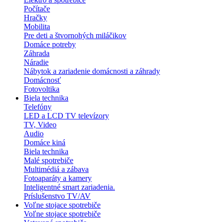
Počítače
Hračky
Mobilita
Pre deti a štvornohých miláčikov
Domáce potreby
Záhrada
Náradie
Nábytok a zariadenie domácnosti a záhrady
Domácnosť
Fotovoltika
Biela technika
Telefóny
LED a LCD TV televízory
TV, Video
Audio
Domáce kiná
Biela technika
Malé spotrebiče
Multimédiá a zábava
Fotoaparáty a kamery
Inteligentné smart zariadenia.
Príslušenstvo TV/AV
Voľne stojace spotrebiče
Voľne stojace spotrebiče