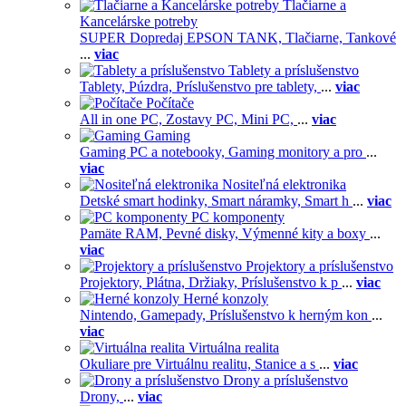
Tlačiarne a
Kancelárske potreby
SUPER Dopredaj EPSON TANK,
Tlačiarne,
Tankové
...
viac
Tablety a príslušenstvo
Tablety,
Púzdra,
Príslušenstvo pre tablety,
...
viac
Počítače
All in one PC,
Zostavy PC,
Mini PC,
...
viac
Gaming
Gaming PC a notebooky,
Gaming monitory a pro
...
viac
Nositeľná elektronika
Detské smart hodinky,
Smart náramky,
Smart h
...
viac
PC komponenty
Pamäte RAM,
Pevné disky,
Výmenné kity a boxy
...
viac
Projektory a príslušenstvo
Projektory,
Plátna,
Držiaky,
Príslušenstvo k p
...
viac
Herné konzoly
Nintendo,
Gamepady,
Príslušenstvo k herným kon
...
viac
Virtuálna realita
Okuliare pre Virtuálnu realitu,
Stanice a s
...
viac
Drony a príslušenstvo
Drony,
...
viac