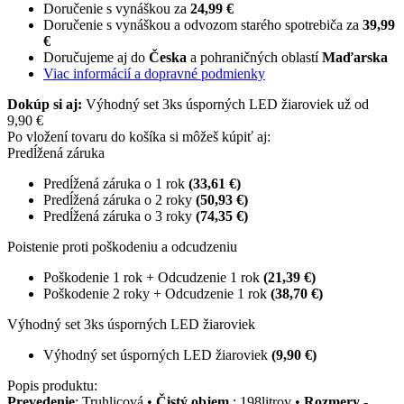
Doručenie s vynáškou za
24,99 €
Doručenie s vynáškou a odvozom starého spotrebiča za
39,99
€
Doručujeme aj do
Česka
a pohraničných oblastí
Maďarska
Viac informácií a dopravné podmienky
Dokúp si aj:
Výhodný set 3ks úsporných LED žiaroviek už od
9,90 €
Po vložení tovaru do košíka si môžeš kúpiť aj:
Predĺžená záruka
Predĺžená záruka o 1 rok
(33,61 €)
Predĺžená záruka o 2 roky
(50,93 €)
Predĺžená záruka o 3 roky
(74,35 €)
Poistenie proti poškodeniu a odcudzeniu
Poškodenie 1 rok + Odcudzenie 1 rok
(21,39 €)
Poškodenie 2 roky + Odcudzenie 1 rok
(38,70 €)
Výhodný set 3ks úsporných LED žiaroviek
Výhodný set úsporných LED žiaroviek
(9,90 €)
Popis produktu:
Prevedenie
: Truhlicová •
Čistý objem
: 198litrov •
Rozmery -