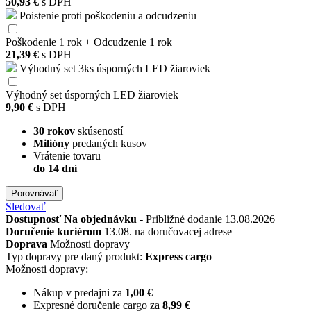
50,93 €
s DPH
Poistenie proti poškodeniu a odcudzeniu
Poškodenie 1 rok + Odcudzenie 1 rok
21,39 €
s DPH
Výhodný set 3ks úsporných LED žiaroviek
Výhodný set úsporných LED žiaroviek
9,90 €
s DPH
30 rokov
skúseností
Milióny
predaných kusov
Vrátenie tovaru
do 14 dní
Porovnávať
Sledovať
Dostupnosť
Na objednávku
- Približné dodanie 13.08.2026
Doručenie kuriérom
13.08. na doručovacej adrese
Doprava
Možnosti dopravy
Typ dopravy pre daný produkt:
Express cargo
Možnosti dopravy:
Nákup v predajni za
1,00 €
Expresné doručenie cargo za
8,99 €