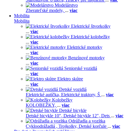
Modelárstvo
Zberateľské modely,
...
viac
Mobilita
Mobilita
Elektrické štvorkolky
...
viac
Elektrické kolobežky
...
viac
Elektrické motorky
...
viac
Benzínové motorky
...
viac
Seniorské vozidlá
...
viac
Elektro skútre
...
viac
Detské vozidlá
Elektrické autíčka,
Elektrické traktory,
Š
...
viac
Kolobežky
KOLOBEŽKY,
...
viac
Detské bicykle
Detské bicykle 10",
Detské bicykle 12",
Dets
...
viac
Odrážadla a vozítka
Cykloodrážadlá ,
Trojkolky,
Detské korčule
...
viac