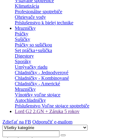
Vstavané spotrebiče
Klimatizácia
Profesionálne spotrebiče
Ohrievače vody
Príslušenstvo k bielej technike
Mrazničky
Práčky
Sušičky
Práčky so sušičkou
Set práčka+sušička
Digestory
Sporáky
Umývačky riadu
Chladničky - Jednodverové
Chladničky - Kombinované
Chladničky - Americké
Mrazničky
Vínotéky voľne stojace
Autochladničky
Príslušenstvo Voľne stojace spotrebiče
Lord G2 2.GN + Záruka 5 rokov
Zdieľať na FB
Odporučiť e-mailom