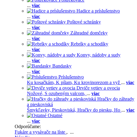
...
viac
Hadice a príslušenstvo
...
viac
Poštové schránky
...
viac
Záhradné domčeky
...
viac
Rebríky a schodíky
...
viac
Konvy, nádoby a sudy
...
viac
Bandasky
...
viac
Príslušenstvo
Ku kosačkám,
K pílam,
Ku krovinorezom a vyž
...
viac
Drviče vetiev a ovocia
Nožové,
S ozubeným valcom,
...
viac
Hračky do záhrady
a pieskoviská
Šmykľavky,
Pieskoviská,
Hračky do piesku,
Ho
...
viac
Ostatné
...
viac
Odporúčame:
Fukáre a vysávače na líste
, ...