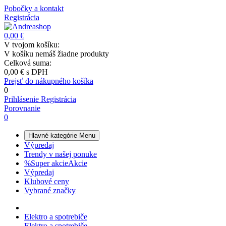
Pobočky a kontakt
Registrácia
0,00 €
V tvojom košíku:
V košíku nemáš žiadne produkty
Celková suma:
0,00 €
s DPH
Prejsť do nákupného košíka
0
Prihlásenie
Registrácia
Porovnanie
0
Hlavné kategórie
Menu
Výpredaj
Trendy v našej ponuke
%
Super akcie
Akcie
Výpredaj
Klubové ceny
Vybrané značky
Elektro a spotrebiče
Elektro a spotrebiče