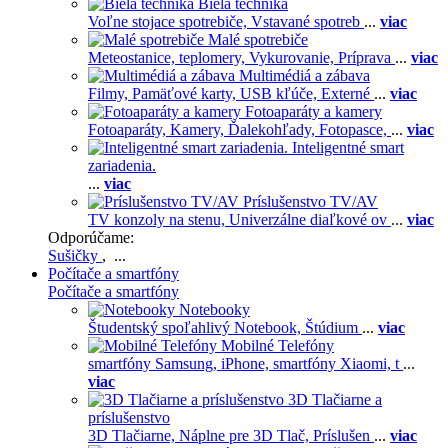
Biela technika
Voľne stojace spotrebiče,
Vstavané spotreb
...
viac
Malé spotrebiče
Meteostanice, teplomery,
Vykurovanie,
Príprava
...
viac
Multimédiá a zábava
Filmy,
Pamäťové karty,
USB kľúče,
Externé
...
viac
Fotoaparáty a kamery
Fotoaparáty,
Kamery,
Ďalekohľady,
Fotopasce,
...
viac
Inteligentné smart
zariadenia.
...
viac
Príslušenstvo TV/AV
TV konzoly na stenu,
Univerzálne diaľkové ov
...
viac
Odporúčame:
Sušičky
, ...
Počítače a smartfóny
Počítače a smartfóny
Notebooky
Študentský spoľahlivý Notebook,
Štúdium
...
viac
Mobilné Telefóny
smartfóny Samsung,
iPhone,
smartfóny Xiaomi,
t
...
viac
3D Tlačiarne a
príslušenstvo
3D Tlačiarne,
Náplne pre 3D Tlač,
Príslušen
...
viac