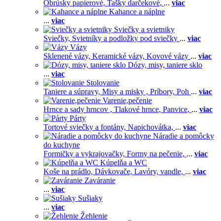
Obrúsky papierové,
Tašky darčekové,
...
viac
Kahance a náplne
...
viac
Sviečky a svietniky
Sviečky,
Svietníky a podložky pod sviečky
...
viac
Vázy
Sklenené vázy,
Keramické vázy,
Kovové vázy
...
viac
Dózy, misy, taniere sklo
...
viac
Stolovanie
Taniere a súpravy,
Misy a misky ,
Príbory,
Poh
...
viac
Varenie,pečenie
Hrnce a sady hrncov ,
Tlakové hrnce,
Panvice,
...
viac
Párty
Tortové sviečky a fontány,
Napichovátka,
...
viac
Náradie a pomôcky
do kuchyne
Formičky a vykrajovačky,
Formy na pečenie,
...
viac
Kúpelňa a WC
Koše na prádlo,
Dávkovače,
Lavóry, vandle,
...
viac
Zaváranie
...
viac
Sušiaky
...
viac
Žehlenie