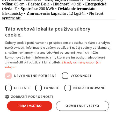
výška
: 85 cm •
Farba
: Biela •
Hlučnosť
: 40 dB •
Energetická
trieda
: E •
Spotreba
: 200 kWh •
Ovládanie termostatu
:
Elektronicky •
Zmrazovacia kapacita
: 12 kg/24h •
No frost
systém
: nie
Zistiť viac o produkte
Táto webová lokalita používa súbory
30 rokov
skúseností
cookie.
Milióny
predaných kusov
Vrátenie tovaru
Súbory cookie používame na prispôsobenie obsahu, reklám a analýzu
do 14 dní
návštevnosti. Informácie o vašom používaní našej stránky zdieľame aj
s našimi reklamnými a analytickými partnermi, ktorí ich môžu
Hodnotenie produktu
kombinovať s inými informáciami, ktoré ste im poskytli alebo ktoré
zhromaždili pri používaní ich služieb.
Zásady ochrany osobných
údajov
Zisti čo na produkt hovoria ostatní zákazníci alebo napíš vlastné
hodnotenie ...
NEVYHNUTNE POTREBNÉ
VÝKONNOSŤ
Zobraziť hodnotenia
Pridať vlastné hodnotenie
Tento produkt je skvelý, ale ešte nemá hodnotenie.
Ak si sa rozhodol ho zakúpiť,
podeľ sa o svoj názor s ostatnými
a
CIELENIE
FUNKCIE
NEKLASIFIKOVANÉ
uľahči im rozhodovanie!
ZOBRAZIŤ PODROBNOSTI
Diskusia
PRIJAŤ VŠETKO
ODMIETNUŤ VŠETKO
Máš otázky? Zapoj sa do diskusie, spýtaj sa odborníka a získaj