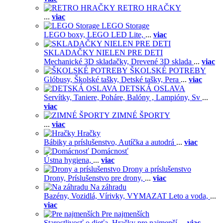
RETRO HRAČKY
...
viac
LEGO Storage
LEGO boxy,
LEGO LED Lite,
...
viac
SKLADAČKY NIELEN PRE DETI
Mechanické 3D skladačky,
Drevené 3D sklada
...
viac
ŠKOLSKÉ POTREBY
Glóbusy,
Školské tašky,
Detské tašky,
Pera
...
viac
DETSKÁ OSLAVA
Servítky,
Taniere,
Poháre,
Balóny ,
Lampióny,
Sv
...
viac
ZIMNÉ ŠPORTY
...
viac
Hračky
Bábiky a príslušenstvo,
Autíčka a autodrá
...
viac
Domácnosť
Ústna hygiena,
...
viac
Drony a príslušenstvo
Drony,
Príslušenstvo pre drony,
...
viac
Na záhradu
Bazény,
Vozidlá,
Vírivky,
VYMAZAT Leto a voda,
...
viac
Pre najmenších
Starostlivosť o dieťa,
Hračky pre najmenší
...
viac