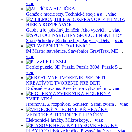
viac
AUTÍČKA
Garáže a hracie sety,
Technické stroje a a
...
viac
Z FILMOV,
HIER A ROZPRÁVOK
Gabby a jej kúzelný domček,
Ako vycvičiť
...
viac
SPOLOČENSKÉ HRY
Strategické hry,
Rodinné hry,
Párty hry,
Dets
...
viac
STAVEBNICE
iM.Master stavebnice,
Stavebnice GraviTrax,
ME
...
viac
PUZZLE
Detské puzzle,
3D Puzzle,
Puzzle 300d,
Puzzle 5
...
viac
KREATÍVNE TVORENIE PRE DETI
Dočasné tetovania,
Kreatívne a výtvarné hr
...
viac
FIGÚRKY A
ZVIERATKÁ
Hrdinovia,
Z rozprávok,
Schleich,
Safari zviera
...
viac
VEDECKÉ A TECHNICKÉ HRAČKY
Elektronické hračky,
Mikroskopy,
...
viac
PLYŠOVÉ HRAČKY
PLAY ECO Plyšové hračky,
Plyšové hračky s
...
viac