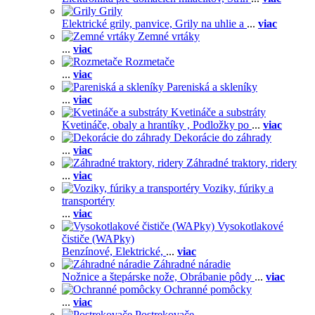
Grily
Elektrické grily, panvice,
Grily na uhlie a
...
viac
Zemné vrtáky
...
viac
Rozmetače
...
viac
Pareniská a skleníky
...
viac
Kvetináče a substráty
Kvetináče, obaly a hrantíky ,
Podložky po
...
viac
Dekorácie do záhrady
...
viac
Záhradné traktory, ridery
...
viac
Voziky, fúriky a
transportéry
...
viac
Vysokotlakové
čističe (WAPky)
Benzínové,
Elektrické,
...
viac
Záhradné náradie
Nožnice a štepárske nože,
Obrábanie pôdy
...
viac
Ochranné pomôcky
...
viac
Postrekovače