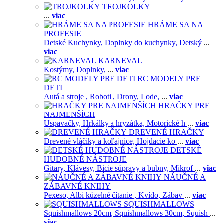
TROJKOLKY
...
viac
HRÁME SA NA
PROFESIE
Detské Kuchynky,
Doplnky do kuchynky,
Detský
...
viac
KARNEVAL
Kostýmy,
Doplnky,
...
viac
RC MODELY PRE
DETI
Autá a stroje ,
Roboti ,
Drony,
Lode,
...
viac
HRAČKY PRE
NAJMENŠÍCH
Uspavačky,
Hrkálky a hryzátka,
Motorické h
...
viac
DREVENÉ HRAČKY
Drevené vláčiky a koľajnice,
Hojdacie ko
...
viac
DETSKÉ
HUDOBNÉ NÁSTROJE
Gitary,
Klávesy,
Bicie súpravy a bubny,
Mikrof
...
viac
NÁUČNÉ A
ZÁBAVNÉ KNIHY
Pexeso,
Albi kúzelné čítanie ,
Kvído,
Zábav
...
viac
SQUISHMALLOWS
Squishmallows 20cm,
Squishmallows 30cm,
Squish
...
viac