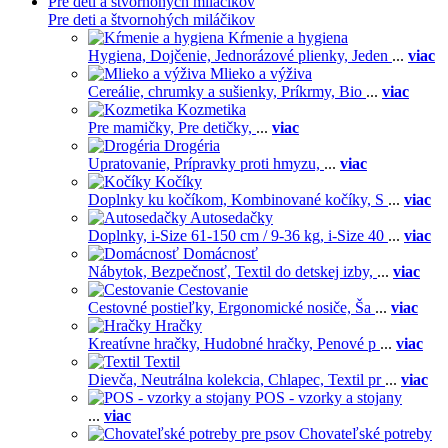
Pre deti a štvornohých miláčikov
Pre deti a štvornohých miláčikov
Kŕmenie a hygiena
Hygiena,
Dojčenie,
Jednorázové plienky,
Jeden
...
viac
Mlieko a výživa
Cereálie, chrumky a sušienky,
Príkrmy,
Bio
...
viac
Kozmetika
Pre mamičky,
Pre detičky,
...
viac
Drogéria
Upratovanie,
Prípravky proti hmyzu,
...
viac
Kočíky
Doplnky ku kočíkom,
Kombinované kočíky,
S
...
viac
Autosedačky
Doplnky,
i-Size 61-150 cm / 9-36 kg,
i-Size 40
...
viac
Domácnosť
Nábytok,
Bezpečnosť,
Textil do detskej izby,
...
viac
Cestovanie
Cestovné postieľky,
Ergonomické nosiče,
Ša
...
viac
Hračky
Kreatívne hračky,
Hudobné hračky,
Penové p
...
viac
Textil
Dievča,
Neutrálna kolekcia,
Chlapec,
Textil pr
...
viac
POS - vzorky a stojany
...
viac
Chovateľské potreby