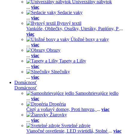
Univerzálny nábytok
...
viac
Sedacie vaky
...
viac
Bytový textil
Vankúše,
Obliečky,
Osušky,
Uteráky,
Paplóny,
P
...
viac
Úložné boxy a vaky
...
viac
Obrazy
...
viac
Tapety a Lišty
...
viac
Slnečníky
...
viac
Domácnosť
Domácnosť
Samoohrievajúce jedlo
...
viac
Drogéria
Čistý a voňavý domov,
Proti hmyzu,
...
viac
Žiarovky
...
viac
Svetelné zdroje
Vianočné osvetlenie,
LED svietidlá,
Stolné
...
viac