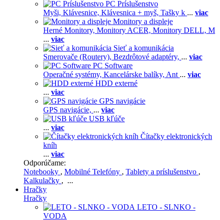
PC Príslušenstvo
Myši,
Klávesnice,
Klávesnica + myš,
Tašky k
...
viac
Monitory a displeje
Herné Monitory,
Monitory ACER,
Monitory DELL,
M
...
viac
Sieť a komunikácia
Smerovače (Routery),
Bezdrôtové adaptéry,
...
viac
PC Software
Operačné systémy,
Kancelárske balíky,
Ant
...
viac
HDD externé
...
viac
GPS navigácie
GPS navigácie,
...
viac
USB kľúče
...
viac
Čítačky elektronických
kníh
...
viac
Odporúčame:
Notebooky
,
Mobilné Telefóny
,
Tablety a príslušenstvo
,
Kalkulačky
, ...
Hračky
Hračky
LETO - SLNKO -
VODA