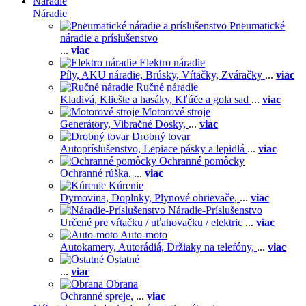
Náradie
Náradie
Pneumatické
náradie a príslušenstvo
...
viac
Elektro náradie
Píly,
AKU náradie,
Brúsky,
Vŕtačky,
Zváračky
...
viac
Ručné náradie
Kladivá,
Kliešte a hasáky,
Kľúče a gola sad
...
viac
Motorové stroje
Generátory,
Vibračné Dosky,
...
viac
Drobný tovar
Autopríslušenstvo,
Lepiace pásky a lepidlá
...
viac
Ochranné pomôcky
Ochranné rúška,
...
viac
Kúrenie
Dymovina,
Doplnky,
Plynové ohrievače,
...
viac
Náradie-Príslušenstvo
Určené pre vŕtačku / uťahovačku / elektric
...
viac
Auto-moto
Autokamery,
Autorádiá,
Držiaky na telefóny,
...
viac
Ostatné
...
viac
Obrana
Ochranné spreje,
...
viac