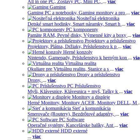
All in one PC,
Zostavy PC,
Mini PC,
...
viac
Gaming
Gaming PC a notebooky,
Gaming monitory a pro
...
viac
Nositeľná elektronika
Detské smart hodinky,
Smart náramky,
Smart h
...
viac
PC komponenty
Pamäte RAM,
Pevné disky,
Výmenné kity a boxy
...
via
Projektory a príslušenstvo
Projektory,
Plátna,
Držiaky,
Príslušenstvo k p
...
viac
Herné konzoly
Nintendo,
Gamepady,
Príslušenstvo k herným kon
...
via
Virtuálna realita
Okuliare pre Virtuálnu realitu,
Stanice a s
...
viac
Drony a príslušenstvo
Drony,
...
viac
PC Príslušenstvo
Myši,
Klávesnice,
Klávesnica + myš,
Tašky k
...
viac
Monitory a displeje
Herné Monitory,
Monitory ACER,
Monitory DELL,
M
.
Sieť a komunikácia
Smerovače (Routery),
Bezdrôtové adaptéry,
...
viac
PC Software
Operačné systémy,
Kancelárske balíky,
Ant
...
viac
HDD externé
...
viac