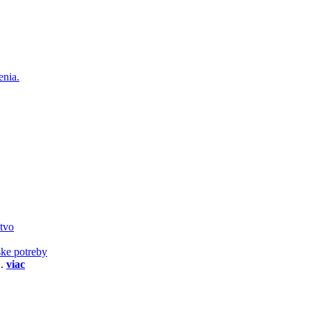
enia.
stvo
ske potreby
..
viac