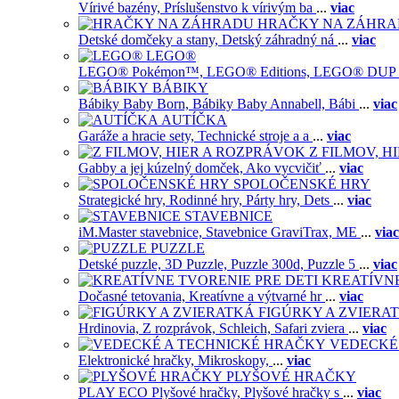
Vírivé bazény,
Príslušenstvo k vírivým ba
...
viac
HRAČKY NA ZÁHR
Detské domčeky a stany,
Detský záhradný ná
...
viac
LEGO®
LEGO® Pokémon™,
LEGO® Editions,
LEGO® DUP
BÁBIKY
Bábiky Baby Born,
Bábiky Baby Annabell,
Bábi
...
viac
AUTÍČKA
Garáže a hracie sety,
Technické stroje a a
...
viac
Z FILMOV, 
Gabby a jej kúzelný domček,
Ako vycvičiť
...
viac
SPOLOČENSKÉ HRY
Strategické hry,
Rodinné hry,
Párty hry,
Dets
...
viac
STAVEBNICE
iM.Master stavebnice,
Stavebnice GraviTrax,
ME
...
viac
PUZZLE
Detské puzzle,
3D Puzzle,
Puzzle 300d,
Puzzle 5
...
viac
KREATÍVNE
Dočasné tetovania,
Kreatívne a výtvarné hr
...
viac
FIGÚRKY A ZVIERA
Hrdinovia,
Z rozprávok,
Schleich,
Safari zviera
...
viac
VEDECKÉ
Elektronické hračky,
Mikroskopy,
...
viac
PLYŠOVÉ HRAČKY
PLAY ECO Plyšové hračky,
Plyšové hračky s
...
viac