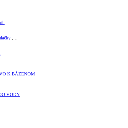
níh
ulačky
, ...
A
TVO K BÁZENOM
DO VODY