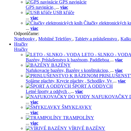
GPS navigácie
GPS navigácie,
...
viac
USB kľúče
...
viac
Čítačky elektronických k
...
viac
Odporúčame:
Notebooky
,
Mobilné Telefóny
,
Tablety a príslušenstvo
,
Kalk
Hračky
Hračky
LETO - SLNKO - VOD
Bazény,
Príslušenstvo k bazénom,
Paddleboa
...
viac
BAZÉNY
Nafukovacie bazény,
Bazény s konštrukciou,
...
viac
PRISLUŠENS
Solárne plachty,
Krycie plachty ,
Schodíky,
Vy
...
viac
ŠPORT A ODDYCH
Letné športy a oddych ,
...
viac
NAFUKOVAČKY 
...
viac
ŠMYKĽAVKY
...
viac
TRAMPOLÍNY
...
viac
VÍRIVÉ BAZÉNY