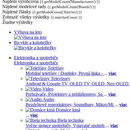
Nájdení výrobcovia
{{ getModelCount('Manufacturers') }}
Nájdené modelové rady
{{ getModelCount('Brands') }}
Nájdené články
{{ getModelCount('Articles') }}
Zobraziť všetky výsledky
{{ matchesCount }}
Žiadne výsledky
Výbava na leto
Bicykle a kolobežky
Elektronika a spotrebiče
Elektronika a spotrebiče
Telefóny
Mobilné telefóny / Doplnky,
Pevná linka -
...
viac
Televízory
Android & Google TV,
OLED TV,
QLED, Neo QLED
Video
Prehrávače,
Projektory a príslušenstvo,
Sa
...
viac
Audio
Bezdrôtové reproduktory,
Soundbary,
Mikro/Mi
...
viac
Domáce kiná
...
viac
Biela technika
Voľne stojace spotrebiče,
Vstavané spotreb
...
viac