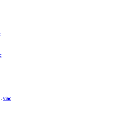
c
c
..
viac