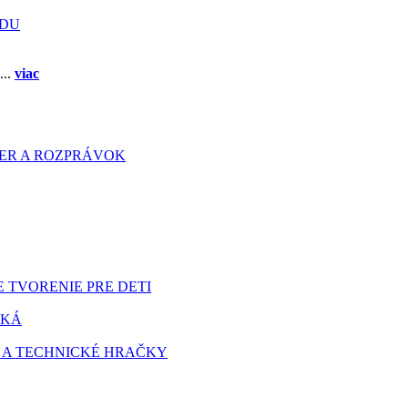
ADU
...
viac
HIER A ROZPRÁVOK
 TVORENIE PRE DETI
TKÁ
 A TECHNICKÉ HRAČKY