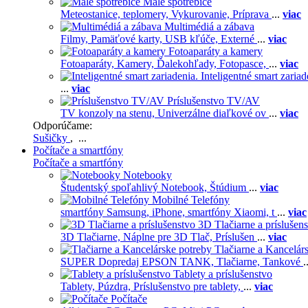
Malé spotrebiče
Meteostanice, teplomery,
Vykurovanie,
Príprava
...
viac
Multimédiá a zábava
Filmy,
Pamäťové karty,
USB kľúče,
Externé
...
viac
Fotoaparáty a kamery
Fotoaparáty,
Kamery,
Ďalekohľady,
Fotopasce,
...
viac
Inteligentné smart zariad
...
viac
Príslušenstvo TV/AV
TV konzoly na stenu,
Univerzálne diaľkové ov
...
viac
Odporúčame:
Sušičky
, ...
Počítače a smartfóny
Počítače a smartfóny
Notebooky
Študentský spoľahlivý Notebook,
Štúdium
...
viac
Mobilné Telefóny
smartfóny Samsung,
iPhone,
smartfóny Xiaomi,
t
...
viac
3D Tlačiarne a príslušen
3D Tlačiarne,
Náplne pre 3D Tlač,
Príslušen
...
viac
Tlačiarne a Kancelár
SUPER Dopredaj EPSON TANK,
Tlačiarne,
Tankové
.
Tablety a príslušenstvo
Tablety,
Púzdra,
Príslušenstvo pre tablety,
...
viac
Počítače