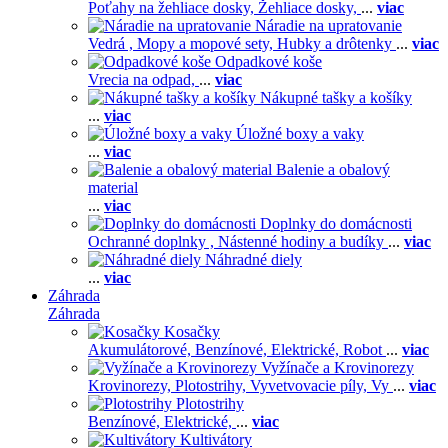
Poťahy na žehliace dosky,
Žehliace dosky,
...
viac
Náradie na upratovanie
Vedrá ,
Mopy a mopové sety,
Hubky a drôtenky
...
viac
Odpadkové koše
Vrecia na odpad,
...
viac
Nákupné tašky a košíky
...
viac
Úložné boxy a vaky
...
viac
Balenie a obalový
material
...
viac
Doplnky do domácnosti
Ochranné doplnky ,
Nástenné hodiny a budíky
...
viac
Náhradné diely
...
viac
Záhrada
Záhrada
Kosačky
Akumulátorové,
Benzínové,
Elektrické,
Robot
...
viac
Vyžínače a Krovinorezy
Krovinorezy,
Plotostrihy,
Vyvetvovacie píly,
Vy
...
viac
Plotostrihy
Benzínové,
Elektrické,
...
viac
Kultivátory