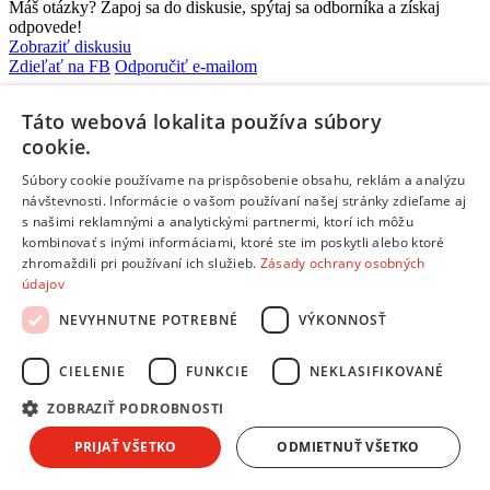
Máš otázky? Zapoj sa do diskusie, spýtaj sa odborníka a získaj
odpovede!
Zobraziť diskusiu
Zdieľať na FB
Odporučiť e-mailom
Popis produktu
Táto webová lokalita používa súbory
Fotky
cookie.
Recenzie
Súbory cookie používame na prispôsobenie obsahu, reklám a analýzu
návštevnosti. Informácie o vašom používaní našej stránky zdieľame aj
s našimi reklamnými a analytickými partnermi, ktorí ich môžu
Popis produktu
LG GBBS322CSW +
kombinovať s inými informáciami, ktoré ste im poskytli alebo ktoré
poukaz do Tesca + kupón na ďalší nákup
zhromaždili pri používaní ich služieb.
Zásady ochrany osobných
údajov
Parametre produktu
NEVYHNUTNE POTREBNÉ
VÝKONNOSŤ
Základné informácie
CIELENIE
FUNKCIE
NEKLASIFIKOVANÉ
Celkový využiteľný objem:
375litrov
ZOBRAZIŤ PODROBNOSTI
Rozmery – výška:
2030 mm
PRIJAŤ VŠETKO
ODMIETNUŤ VŠETKO
Rozmery – šírka:
597 mm
Rozmery – hĺbka:
674 mm