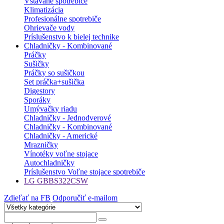
Vstavané spotrebiče
Klimatizácia
Profesionálne spotrebiče
Ohrievače vody
Príslušenstvo k bielej technike
Chladničky - Kombinované
Práčky
Sušičky
Práčky so sušičkou
Set práčka+sušička
Digestory
Sporáky
Umývačky riadu
Chladničky - Jednodverové
Chladničky - Kombinované
Chladničky - Americké
Mrazničky
Vínotéky voľne stojace
Autochladničky
Príslušenstvo Voľne stojace spotrebiče
LG GBBS322CSW
Zdieľať na FB
Odporučiť e-mailom