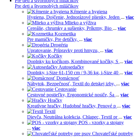
Pre deti a štvornohých miláčikov
Pre deti a štvornohých miláčikov
Kŕmenie a hygiena
Hygiena,
Dojčenie,
Jednorázové plienky,
Jeden
...
viac
Mlieko a výživa
Cereálie, chrumky a sušienky,
Príkrmy,
Bio
...
viac
Kozmetika
Pre mamičky,
Pre detičky,
...
viac
Drogéria
Upratovanie,
Prípravky proti hmyzu,
...
viac
Kočíky
Doplnky ku kočíkom,
Kombinované kočíky,
S
...
viac
Autosedačky
Doplnky,
i-Size 61-150 cm / 9-36 kg,
i-Size 40
...
viac
Domácnosť
Nábytok,
Bezpečnosť,
Textil do detskej izby,
...
viac
Cestovanie
Cestovné postieľky,
Ergonomické nosiče,
Ša
...
viac
Hračky
Kreatívne hračky,
Hudobné hračky,
Penové p
...
viac
Textil
Dievča,
Neutrálna kolekcia,
Chlapec,
Textil pr
...
viac
POS - vzorky a stojany
...
viac
Chovateľské potreby