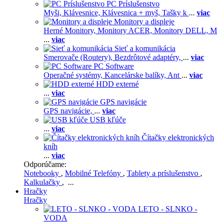
PC Príslušenstvo
Myši,
Klávesnice,
Klávesnica + myš,
Tašky k
...
viac
Monitory a displeje
Herné Monitory,
Monitory ACER,
Monitory DELL,
M
...
viac
Sieť a komunikácia
Smerovače (Routery),
Bezdrôtové adaptéry,
...
viac
PC Software
Operačné systémy,
Kancelárske balíky,
Ant
...
viac
HDD externé
...
viac
GPS navigácie
GPS navigácie,
...
viac
USB kľúče
...
viac
Čítačky elektronických
kníh
...
viac
Odporúčame:
Notebooky
,
Mobilné Telefóny
,
Tablety a príslušenstvo
,
Kalkulačky
, ...
Hračky
Hračky
LETO - SLNKO -
VODA