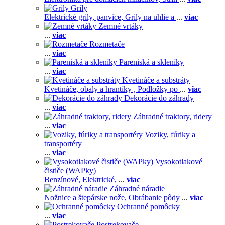
Grily
Elektrické grily, panvice,
Grily na uhlie a
...
viac
Zemné vrtáky
...
viac
Rozmetače
...
viac
Pareniská a skleníky
...
viac
Kvetináče a substráty
Kvetináče, obaly a hrantíky ,
Podložky po
...
viac
Dekorácie do záhrady
...
viac
Záhradné traktory, ridery
...
viac
Voziky, fúriky a
transportéry
...
viac
Vysokotlakové
čističe (WAPky)
Benzínové,
Elektrické,
...
viac
Záhradné náradie
Nožnice a štepárske nože,
Obrábanie pôdy
...
viac
Ochranné pomôcky
...
viac
Postrekovače