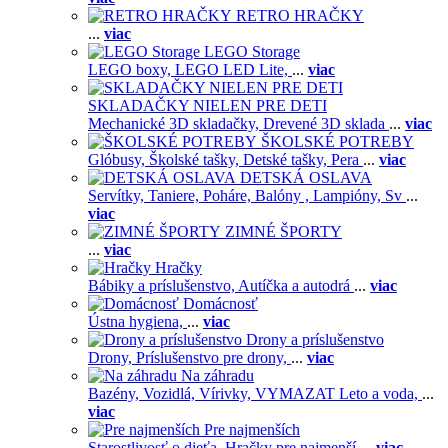
RETRO HRAČKY
...
viac
LEGO Storage
LEGO boxy,
LEGO LED Lite,
...
viac
SKLADAČKY NIELEN PRE DETI
Mechanické 3D skladačky,
Drevené 3D sklada
...
viac
ŠKOLSKÉ POTREBY
Glóbusy,
Školské tašky,
Detské tašky,
Pera
...
viac
DETSKÁ OSLAVA
Servítky,
Taniere,
Poháre,
Balóny ,
Lampióny,
Sv
...
viac
ZIMNÉ ŠPORTY
...
viac
Hračky
Bábiky a príslušenstvo,
Autíčka a autodrá
...
viac
Domácnosť
Ústna hygiena,
...
viac
Drony a príslušenstvo
Drony,
Príslušenstvo pre drony,
...
viac
Na záhradu
Bazény,
Vozidlá,
Vírivky,
VYMAZAT Leto a voda,
...
viac
Pre najmenších
Starostlivosť o dieťa,
Hračky pre najmenší
...
viac