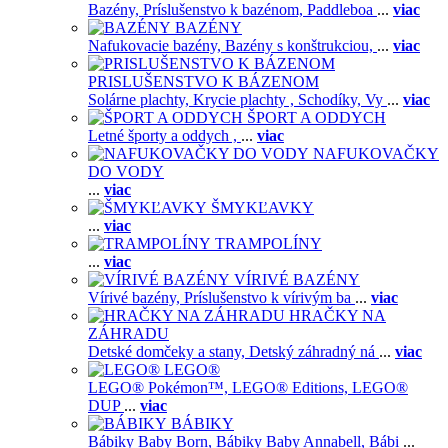
Bazény,
Príslušenstvo k bazénom,
Paddleboa
...
viac
BAZÉNY
Nafukovacie bazény,
Bazény s konštrukciou,
...
viac
PRISLUŠENSTVO K BÁZENOM
Solárne plachty,
Krycie plachty ,
Schodíky,
Vy
...
viac
ŠPORT A ODDYCH
Letné športy a oddych ,
...
viac
NAFUKOVAČKY
DO VODY
...
viac
ŠMYKĽAVKY
...
viac
TRAMPOLÍNY
...
viac
VÍRIVÉ BAZÉNY
Vírivé bazény,
Príslušenstvo k vírivým ba
...
viac
HRAČKY NA
ZÁHRADU
Detské domčeky a stany,
Detský záhradný ná
...
viac
LEGO®
LEGO® Pokémon™,
LEGO® Editions,
LEGO®
DUP
...
viac
BÁBIKY
Bábiky Baby Born,
Bábiky Baby Annabell,
Bábi
...