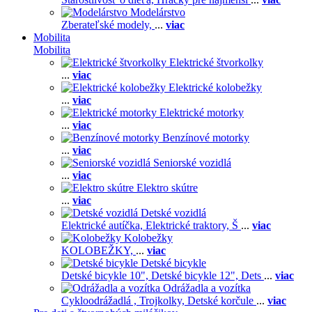
Modelárstvo
Zberateľské modely,
...
viac
Mobilita
Mobilita
Elektrické štvorkolky
...
viac
Elektrické kolobežky
...
viac
Elektrické motorky
...
viac
Benzínové motorky
...
viac
Seniorské vozidlá
...
viac
Elektro skútre
...
viac
Detské vozidlá
Elektrické autíčka,
Elektrické traktory,
Š
...
viac
Kolobežky
KOLOBEŽKY,
...
viac
Detské bicykle
Detské bicykle 10",
Detské bicykle 12",
Dets
...
viac
Odrážadla a vozítka
Cykloodrážadlá ,
Trojkolky,
Detské korčule
...
viac