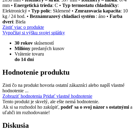
mm •
Energetická trieda
: C •
Typ termostatu chladničky
:
Elektronický •
Typ políc
: Sklenené •
Zmrazovacia kapacita
: 10
kg / 24 hod. •
Beznámrazový chladiaci systém
: áno •
Farba
dverí
: Biela
Zistiť viac o produkte
Vypočítaj si výšku svojej splátky
30 rokov
skúseností
Milióny
predaných kusov
Vrátenie tovaru
do 14 dní
Hodnotenie produktu
Zisti čo na produkt hovoria ostatní zákazníci alebo napíš vlastné
hodnotenie ...
Zobraziť hodnotenia
Pridať vlastné hodnotenie
Tento produkt je skvelý, ale ešte nemá hodnotenie.
Ak si sa rozhodol ho zakúpiť,
podeľ sa o svoj názor s ostatnými
a
uľahči im rozhodovanie!
Diskusia