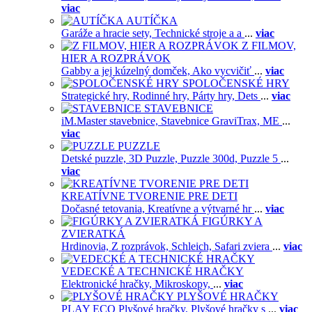
viac
AUTÍČKA
Garáže a hracie sety,
Technické stroje a a
...
viac
Z FILMOV,
HIER A ROZPRÁVOK
Gabby a jej kúzelný domček,
Ako vycvičiť
...
viac
SPOLOČENSKÉ HRY
Strategické hry,
Rodinné hry,
Párty hry,
Dets
...
viac
STAVEBNICE
iM.Master stavebnice,
Stavebnice GraviTrax,
ME
...
viac
PUZZLE
Detské puzzle,
3D Puzzle,
Puzzle 300d,
Puzzle 5
...
viac
KREATÍVNE TVORENIE PRE DETI
Dočasné tetovania,
Kreatívne a výtvarné hr
...
viac
FIGÚRKY A
ZVIERATKÁ
Hrdinovia,
Z rozprávok,
Schleich,
Safari zviera
...
viac
VEDECKÉ A TECHNICKÉ HRAČKY
Elektronické hračky,
Mikroskopy,
...
viac
PLYŠOVÉ HRAČKY
PLAY ECO Plyšové hračky,
Plyšové hračky s
...
viac