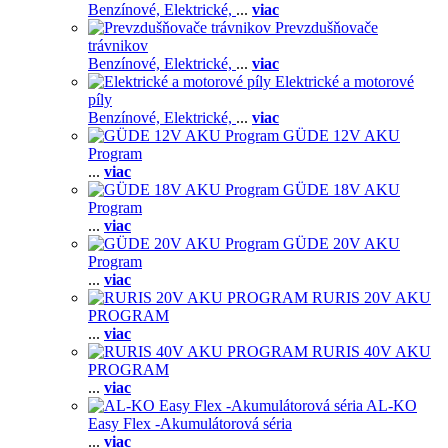
Benzínové,
Elektrické,
...
viac
Prevzdušňovače
trávnikov
Benzínové,
Elektrické,
...
viac
Elektrické a motorové
píly
Benzínové,
Elektrické,
...
viac
GÜDE 12V AKU
Program
...
viac
GÜDE 18V AKU
Program
...
viac
GÜDE 20V AKU
Program
...
viac
RURIS 20V AKU
PROGRAM
...
viac
RURIS 40V AKU
PROGRAM
...
viac
AL-KO
Easy Flex -Akumulátorová séria
...
viac