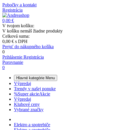
Pobočky a kontakt
Registrácia
0,00 €
V tvojom košíku:
V košíku nemáš žiadne produkty
Celková suma:
0,00 €
s DPH
Prejsť do nákupného košíka
0
Prihlásenie
Registrácia
Porovnanie
0
Hlavné kategórie
Menu
Výpredaj
Trendy v našej ponuke
%
Super akcie
Akcie
Výpredaj
Klubové ceny
Vybrané značky
Elektro a spotrebiče
Elektro a spotrebiče