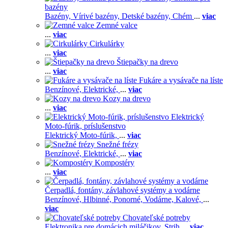
bazény
Bazény,
Vírivé bazény,
Detské bazény,
Chém
...
viac
Zemné valce
...
viac
Cirkulárky
...
viac
Štiepačky na drevo
...
viac
Fukáre a vysávače na líste
Benzínové,
Elektrické,
...
viac
Kozy na drevo
...
viac
Elektrický
Moto-fúrik, príslušenstvo
Elektrický Moto-fúrik,
...
viac
Snežné frézy
Benzínové,
Elektrické,
...
viac
Kompostéry
...
viac
Čerpadlá, fontány, závlahové systémy a vodárne
Benzínové,
Hlbinné,
Ponorné,
Vodárne,
Kalové,
...
viac
Chovateľské potreby
Elektronika pre domácich miláčikov,
Strih
...
viac