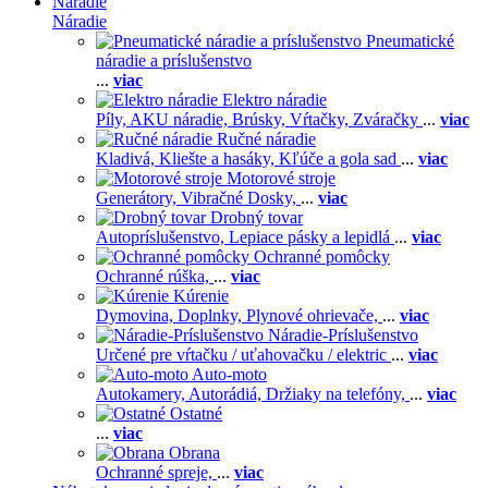
Náradie
Náradie
Pneumatické
náradie a príslušenstvo
...
viac
Elektro náradie
Píly,
AKU náradie,
Brúsky,
Vŕtačky,
Zváračky
...
viac
Ručné náradie
Kladivá,
Kliešte a hasáky,
Kľúče a gola sad
...
viac
Motorové stroje
Generátory,
Vibračné Dosky,
...
viac
Drobný tovar
Autopríslušenstvo,
Lepiace pásky a lepidlá
...
viac
Ochranné pomôcky
Ochranné rúška,
...
viac
Kúrenie
Dymovina,
Doplnky,
Plynové ohrievače,
...
viac
Náradie-Príslušenstvo
Určené pre vŕtačku / uťahovačku / elektric
...
viac
Auto-moto
Autokamery,
Autorádiá,
Držiaky na telefóny,
...
viac
Ostatné
...
viac
Obrana
Ochranné spreje,
...
viac