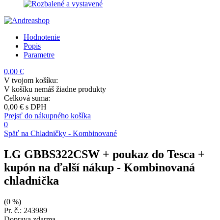
Hodnotenie
Popis
Parametre
0,00 €
V tvojom košíku:
V košíku nemáš žiadne produkty
Celková suma:
0,00 €
s DPH
Prejsť do nákupného košíka
0
Späť na Chladničky - Kombinované
LG GBBS322CSW + poukaz do Tesca +
kupón na ďalší nákup
- Kombinovaná
chladnička
(0 %)
Pr. č.: 243989
Doprava zdarma