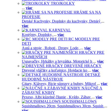
TROJKOLKY
...
viac
HRÁME SA NA
PROFESIE
Detské Kuchynky,
Doplnky do kuchynky,
Detský
...
viac
KARNEVAL
Kostýmy,
Doplnky,
...
viac
RC MODELY PRE
DETI
Autá a stroje ,
Roboti ,
Drony,
Lode,
...
viac
HRAČKY PRE
NAJMENŠÍCH
Uspavačky,
Hrkálky a hryzátka,
Motorické h
...
viac
DREVENÉ HRAČKY
Drevené vláčiky a koľajnice,
Hojdacie ko
...
viac
DETSKÉ
HUDOBNÉ NÁSTROJE
Gitary,
Klávesy,
Bicie súpravy a bubny,
Mikrof
...
viac
NÁUČNÉ A
ZÁBAVNÉ KNIHY
Pexeso,
Albi kúzelné čítanie ,
Kvído,
Zábav
...
viac
SQUISHMALLOWS
Squishmallows 20cm,
Squishmallows 30cm,
Squish
...
viac