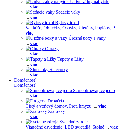
Univerzálny nábytok
...
viac
Sedacie vaky
...
viac
Bytový textil
Vankúše,
Obliečky,
Osušky,
Uteráky,
Paplóny,
P
...
viac
Úložné boxy a vaky
...
viac
Obrazy
...
viac
Tapety a Lišty
...
viac
Slnečníky
...
viac
Domácnosť
Domácnosť
Samoohrievajúce jedlo
...
viac
Drogéria
Čistý a voňavý domov,
Proti hmyzu,
...
viac
Žiarovky
...
viac
Svetelné zdroje
Vianočné osvetlenie,
LED svietidlá,
Stolné
...
viac