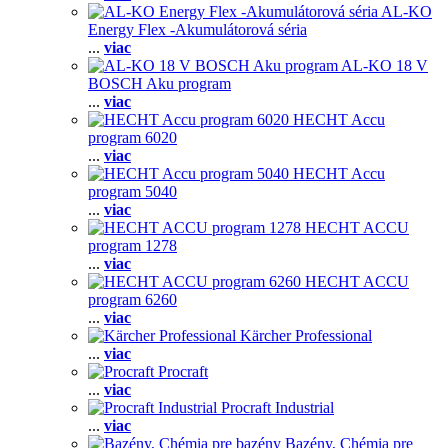
AL-KO
Energy Flex -Akumulátorová séria
...
viac
AL-KO 18 V
BOSCH Aku program
...
viac
HECHT Accu
program 6020
...
viac
HECHT Accu
program 5040
...
viac
HECHT ACCU
program 1278
...
viac
HECHT ACCU
program 6260
...
viac
Kärcher Professional
...
viac
Procraft
...
viac
Procraft Industrial
...
viac
Bazény, Chémia pre