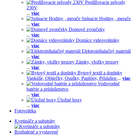
Predlžovacie prívody
230V
...
viac
Spínacie Hodiny , merače
...
viac
Domové zvončeky
...
viac
Domáce videovrátniky
...
viac
Elektroinštalačný materiál
...
viac
Zámky, vložky trezory
...
viac
Bytový textil a doplnky
Vankúše,
Obliečky,
Osušky,
Paplóny,
Príslušen
...
viac
Vodovodné
batérie a príslušenstvo
...
viac
Úložné boxy
...
viac
Fotovoltika
Kvetináče a substráty
Rozbalené a vystavené