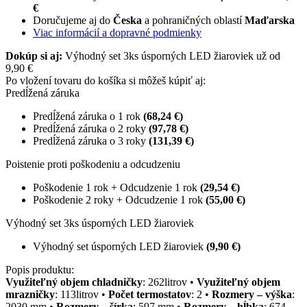
€
Doručujeme aj do
Česka
a pohraničných oblastí
Maďarska
Viac informácií a dopravné podmienky
Dokúp si aj:
Výhodný set 3ks úsporných LED žiaroviek už od
9,90 €
Po vložení tovaru do košíka si môžeš kúpiť aj:
Predĺžená záruka
Predĺžená záruka o 1 rok
(68,24 €)
Predĺžená záruka o 2 roky
(97,78 €)
Predĺžená záruka o 3 roky
(131,39 €)
Poistenie proti poškodeniu a odcudzeniu
Poškodenie 1 rok + Odcudzenie 1 rok
(29,54 €)
Poškodenie 2 roky + Odcudzenie 1 rok
(55,00 €)
Výhodný set 3ks úsporných LED žiaroviek
Výhodný set úsporných LED žiaroviek
(9,90 €)
Popis produktu:
Využiteľný objem chladničky
: 262litrov •
Využiteľný objem
mrazničky
: 113litrov •
Počet termostatov
: 2 •
Rozmery – výška
:
2030 mm •
Rozmery – šírka
: 597 mm •
Rozmery – hĺbka
: 674