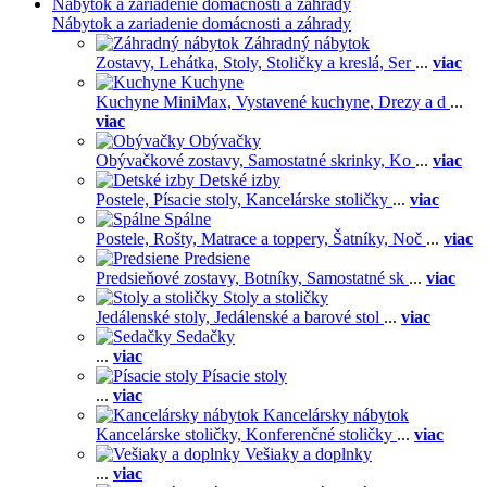
Nábytok a zariadenie domácnosti a záhrady
Nábytok a zariadenie domácnosti a záhrady
Záhradný nábytok
Zostavy,
Lehátka,
Stoly,
Stoličky a kreslá,
Ser
...
viac
Kuchyne
Kuchyne MiniMax,
Vystavené kuchyne,
Drezy a d
...
viac
Obývačky
Obývačkové zostavy,
Samostatné skrinky,
Ko
...
viac
Detské izby
Postele,
Písacie stoly,
Kancelárske stoličky
...
viac
Spálne
Postele,
Rošty,
Matrace a toppery,
Šatníky,
Noč
...
viac
Predsiene
Predsieňové zostavy,
Botníky,
Samostatné sk
...
viac
Stoly a stoličky
Jedálenské stoly,
Jedálenské a barové stol
...
viac
Sedačky
...
viac
Písacie stoly
...
viac
Kancelársky nábytok
Kancelárske stoličky,
Konferenčné stoličky
...
viac
Vešiaky a doplnky
...
viac