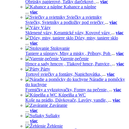
Obrúsky papierové,
Tašky darčekové,
...
viac
Kahance a náplne
...
viac
Sviečky a svietniky
Sviečky,
Svietníky a podložky pod sviečky
...
viac
Vázy
Sklenené vázy,
Keramické vázy,
Kovové vázy
...
viac
Dózy, misy, taniere sklo
...
viac
Stolovanie
Taniere a súpravy,
Misy a misky ,
Príbory,
Poh
...
viac
Varenie,pečenie
Hrnce a sady hrncov ,
Tlakové hrnce,
Panvice,
...
viac
Párty
Tortové sviečky a fontány,
Napichovátka,
...
viac
Náradie a pomôcky
do kuchyne
Formičky a vykrajovačky,
Formy na pečenie,
...
viac
Kúpelňa a WC
Koše na prádlo,
Dávkovače,
Lavóry, vandle,
...
viac
Zaváranie
...
viac
Sušiaky
...
viac
Žehlenie