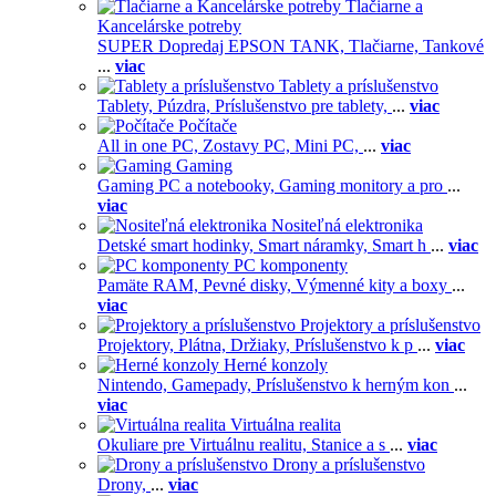
Tlačiarne a
Kancelárske potreby
SUPER Dopredaj EPSON TANK,
Tlačiarne,
Tankové
...
viac
Tablety a príslušenstvo
Tablety,
Púzdra,
Príslušenstvo pre tablety,
...
viac
Počítače
All in one PC,
Zostavy PC,
Mini PC,
...
viac
Gaming
Gaming PC a notebooky,
Gaming monitory a pro
...
viac
Nositeľná elektronika
Detské smart hodinky,
Smart náramky,
Smart h
...
viac
PC komponenty
Pamäte RAM,
Pevné disky,
Výmenné kity a boxy
...
viac
Projektory a príslušenstvo
Projektory,
Plátna,
Držiaky,
Príslušenstvo k p
...
viac
Herné konzoly
Nintendo,
Gamepady,
Príslušenstvo k herným kon
...
viac
Virtuálna realita
Okuliare pre Virtuálnu realitu,
Stanice a s
...
viac
Drony a príslušenstvo
Drony,
...
viac