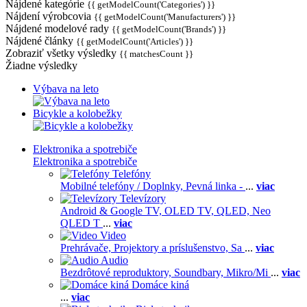
Nájdené kategórie
{{ getModelCount('Categories') }}
Nájdení výrobcovia
{{ getModelCount('Manufacturers') }}
Nájdené modelové rady
{{ getModelCount('Brands') }}
Nájdené články
{{ getModelCount('Articles') }}
Zobraziť všetky výsledky
{{ matchesCount }}
Žiadne výsledky
Výbava na leto
Bicykle a kolobežky
Elektronika a spotrebiče
Elektronika a spotrebiče
Telefóny
Mobilné telefóny / Doplnky,
Pevná linka -
...
viac
Televízory
Android & Google TV,
OLED TV,
QLED, Neo
QLED T
...
viac
Video
Prehrávače,
Projektory a príslušenstvo,
Sa
...
viac
Audio
Bezdrôtové reproduktory,
Soundbary,
Mikro/Mi
...
viac
Domáce kiná
...
viac