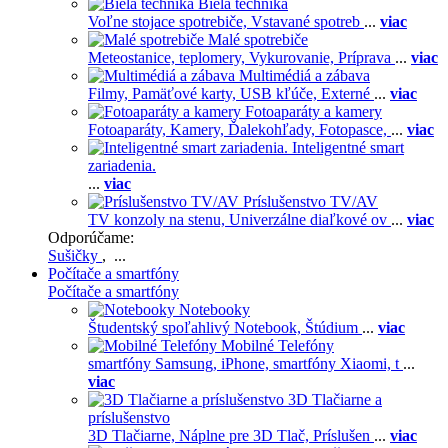
Biela technika
Voľne stojace spotrebiče,
Vstavané spotreb
...
viac
Malé spotrebiče
Meteostanice, teplomery,
Vykurovanie,
Príprava
...
viac
Multimédiá a zábava
Filmy,
Pamäťové karty,
USB kľúče,
Externé
...
viac
Fotoaparáty a kamery
Fotoaparáty,
Kamery,
Ďalekohľady,
Fotopasce,
...
viac
Inteligentné smart
zariadenia.
...
viac
Príslušenstvo TV/AV
TV konzoly na stenu,
Univerzálne diaľkové ov
...
viac
Odporúčame:
Sušičky
, ...
Počítače a smartfóny
Počítače a smartfóny
Notebooky
Študentský spoľahlivý Notebook,
Štúdium
...
viac
Mobilné Telefóny
smartfóny Samsung,
iPhone,
smartfóny Xiaomi,
t
...
viac
3D Tlačiarne a
príslušenstvo
3D Tlačiarne,
Náplne pre 3D Tlač,
Príslušen
...
viac