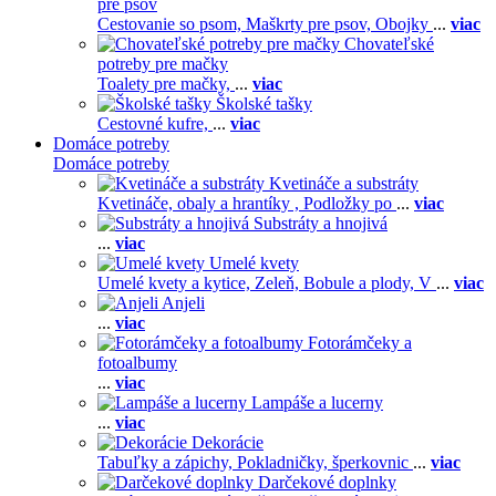
pre psov
Cestovanie so psom,
Maškrty pre psov,
Obojky
...
viac
Chovateľské
potreby pre mačky
Toalety pre mačky,
...
viac
Školské tašky
Cestovné kufre,
...
viac
Domáce potreby
Domáce potreby
Kvetináče a substráty
Kvetináče, obaly a hrantíky ,
Podložky po
...
viac
Substráty a hnojivá
...
viac
Umelé kvety
Umelé kvety a kytice,
Zeleň,
Bobule a plody,
V
...
viac
Anjeli
...
viac
Fotorámčeky a
fotoalbumy
...
viac
Lampáše a lucerny
...
viac
Dekorácie
Tabuľky a zápichy,
Pokladničky, šperkovnic
...
viac
Darčekové doplnky