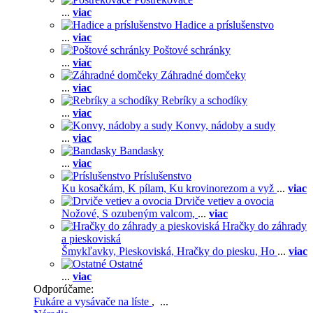
...
viac
Hadice a príslušenstvo
...
viac
Poštové schránky
...
viac
Záhradné domčeky
...
viac
Rebríky a schodíky
...
viac
Konvy, nádoby a sudy
...
viac
Bandasky
...
viac
Príslušenstvo
Ku kosačkám,
K pílam,
Ku krovinorezom a vyž
...
viac
Drviče vetiev a ovocia
Nožové,
S ozubeným valcom,
...
viac
Hračky do záhrady
a pieskoviská
Šmykľavky,
Pieskoviská,
Hračky do piesku,
Ho
...
viac
Ostatné
...
viac
Odporúčame:
Fukáre a vysávače na líste
, ...