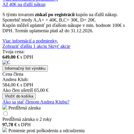
Až 40€ na ďalší nákup
S týmto tovarom
získaš po registrácii
kupón na ďalší nákup.
Spotrebič triedy A,A+ = 40€, B,C= 30€, D= 20€.
Kupón môžeš uplatniť pri ďalšom nákupe v min. hodnote 100€ s
DPH. Termín uplatnenia platí až do 31.12.2026.
Viac informácií a podmienky.
Zobraziť ďalšiu
1
akciu
Skryť akcie
Tvoja cena:
649,00 €
s DPH
Informačný list výrobku
Cena člena
Andrea Klub:
584,00 €
s DPH
Ako člen
ušetríš 65,00 €
Vložiť
do košíka
Ako sa stať členom Andrea Klubu?
Predĺžená záruka
Predĺžená záruka o 2 roky
97,78 €
s DPH
Poistenie proti poškodeniu a odcudzeniu