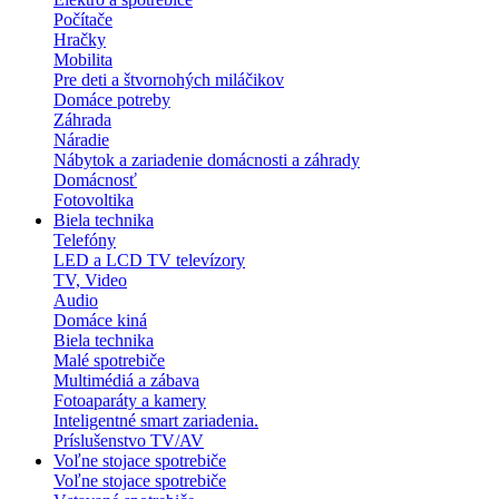
Počítače
Hračky
Mobilita
Pre deti a štvornohých miláčikov
Domáce potreby
Záhrada
Náradie
Nábytok a zariadenie domácnosti a záhrady
Domácnosť
Fotovoltika
Biela technika
Telefóny
LED a LCD TV televízory
TV, Video
Audio
Domáce kiná
Biela technika
Malé spotrebiče
Multimédiá a zábava
Fotoaparáty a kamery
Inteligentné smart zariadenia.
Príslušenstvo TV/AV
Voľne stojace spotrebiče
Voľne stojace spotrebiče