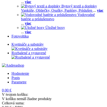
...
viac
Bytový textil a doplnky
Vankúše,
Obliečky,
Osušky,
Paplóny,
Príslušen
...
viac
Vodovodné
batérie a príslušenstvo
...
viac
Úložné boxy
...
viac
Fotovoltika
Kvetináče a substráty
Rozbalené a vystavené
Hodnotenie
Popis
Parametre
0,00 €
V tvojom košíku:
V košíku nemáš žiadne produkty
Celková suma: