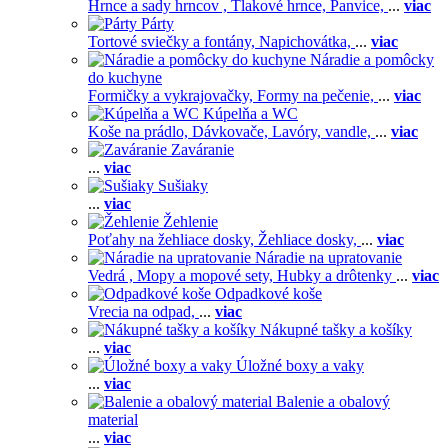
Hrnce a sady hrncov ,
Tlakové hrnce,
Panvice,
...
viac
Párty
Tortové sviečky a fontány,
Napichovátka,
...
viac
Náradie a pomôcky
do kuchyne
Formičky a vykrajovačky,
Formy na pečenie,
...
viac
Kúpelňa a WC
Koše na prádlo,
Dávkovače,
Lavóry, vandle,
...
viac
Zaváranie
...
viac
Sušiaky
...
viac
Žehlenie
Poťahy na žehliace dosky,
Žehliace dosky,
...
viac
Náradie na upratovanie
Vedrá ,
Mopy a mopové sety,
Hubky a drôtenky
...
viac
Odpadkové koše
Vrecia na odpad,
...
viac
Nákupné tašky a košíky
...
viac
Úložné boxy a vaky
...
viac
Balenie a obalový
material
...
viac