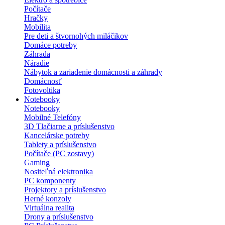
Počítače
Hračky
Mobilita
Pre deti a štvornohých miláčikov
Domáce potreby
Záhrada
Náradie
Nábytok a zariadenie domácnosti a záhrady
Domácnosť
Fotovoltika
Notebooky
Notebooky
Mobilné Telefóny
3D Tlačiarne a príslušenstvo
Kancelárske potreby
Tablety a príslušenstvo
Počítače (PC zostavy)
Gaming
Nositeľná elektronika
PC komponenty
Projektory a príslušenstvo
Herné konzoly
Virtuálna realita
Drony a príslušenstvo