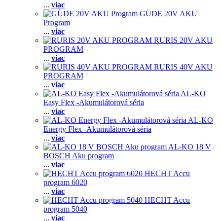
...
viac
GÜDE 20V AKU
Program
...
viac
RURIS 20V AKU
PROGRAM
...
viac
RURIS 40V AKU
PROGRAM
...
viac
AL-KO
Easy Flex -Akumulátorová séria
...
viac
AL-KO
Energy Flex -Akumulátorová séria
...
viac
AL-KO 18 V
BOSCH Aku program
...
viac
HECHT Accu
program 6020
...
viac
HECHT Accu
program 5040
...
viac