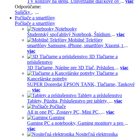
TV konzoly na stenu,
Univerzálne diaľkové ov
...
viac
Odporúčame:
Sušičky
, ...
Počítače a smartfóny
Počítače a smartfóny
Notebooky
Študentský spoľahlivý Notebook,
Štúdium
...
viac
Mobilné Telefóny
smartfóny Samsung,
iPhone,
smartfóny Xiaomi,
t
...
viac
3D Tlačiarne a
príslušenstvo
3D Tlačiarne,
Náplne pre 3D Tlač,
Príslušen
...
viac
Tlačiarne a
Kancelárske potreby
SUPER Dopredaj EPSON TANK,
Tlačiarne,
Tankové
...
viac
Tablety a príslušenstvo
Tablety,
Púzdra,
Príslušenstvo pre tablety,
...
viac
Počítače
All in one PC,
Zostavy PC,
Mini PC,
...
viac
Gaming
Gaming PC a notebooky,
Gaming monitory a pro
...
viac
Nositeľná elektronika