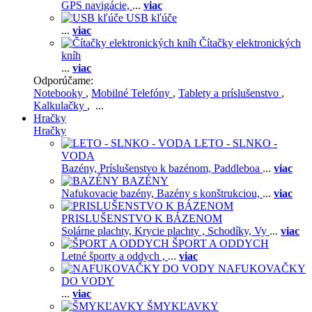
GPS navigácie,
...
viac
USB kľúče
...
viac
Čítačky elektronických
kníh
...
viac
Odporúčame:
Notebooky
,
Mobilné Telefóny
,
Tablety a príslušenstvo
,
Kalkulačky
, ...
Hračky
Hračky
LETO - SLNKO -
VODA
Bazény,
Príslušenstvo k bazénom,
Paddleboa
...
viac
BAZÉNY
Nafukovacie bazény,
Bazény s konštrukciou,
...
viac
PRISLUŠENSTVO K BÁZENOM
Solárne plachty,
Krycie plachty ,
Schodíky,
Vy
...
viac
ŠPORT A ODDYCH
Letné športy a oddych ,
...
viac
NAFUKOVAČKY
DO VODY
...
viac
ŠMYKĽAVKY