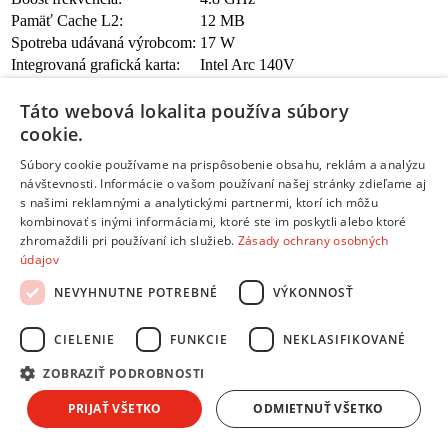
Pamäť Cache L2:
12 MB
Spotreba udávaná výrobcom:
17 W
Integrovaná grafická karta:
Intel Arc 140V
Táto webová lokalita používa súbory
Operačná pamäť RAM
cookie.
Typ pamäte:
LPDDR5X
Súbory cookie používame na prispôsobenie obsahu, reklám a analýzu
Veľkosť pamäte RAM:
32 GB
návštevnosti. Informácie o vašom používaní našej stránky zdieľame aj
Frekvencia / rýchlosť pamäte RAM:
8533 MHz
s našimi reklamnými a analytickými partnermi, ktorí ich môžu
Počet voľných slotov:
0
kombinovať s inými informáciami, ktoré ste im poskytli alebo ktoré
zhromaždili pri používaní ich služieb.
Zásady ochrany osobných
Úložný priestor
údajov
NEVYHNUTNE POTREBNÉ
VÝKONNOSŤ
Typ úložného zariadenia:
SSD
Kapacita úložného zariadenia:
1 TB
CIELENIE
FUNKCIE
NEKLASIFIKOVANÉ
Grafická karta
ZOBRAZIŤ PODROBNOSTI
Integrovaná grafická karta:
áno
PRIJAŤ VŠETKO
ODMIETNUŤ VŠETKO
Výrobca:
Intel