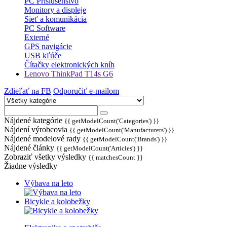
PC Príslušenstvo
Monitory a displeje
Sieť a komunikácia
PC Software
Externé
GPS navigácie
USB kľúče
Čítačky elektronických kníh
Lenovo ThinkPad T14s G6
Zdieľať na FB
Odporučiť e-mailom
Nájdené kategórie
{{ getModelCount('Categories') }}
Nájdení výrobcovia
{{ getModelCount('Manufacturers') }}
Nájdené modelové rady
{{ getModelCount('Brands') }}
Nájdené články
{{ getModelCount('Articles') }}
Zobraziť všetky výsledky
{{ matchesCount }}
Žiadne výsledky
Výbava na leto
Bicykle a kolobežky