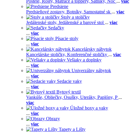
Postele,
Rošty,
Matrace a toppery,
Šatníky,
Noč
...
viac
Predsiene
Predsieňové zostavy,
Botníky,
Samostatné sk
...
viac
Stoly a stoličky
Jedálenské stoly,
Jedálenské a barové stol
...
viac
Sedačky
...
viac
Písacie stoly
...
viac
Kancelársky nábytok
Kancelárske stoličky,
Konferenčné stoličky
...
viac
Vešiaky a doplnky
...
viac
Univerzálny nábytok
...
viac
Sedacie vaky
...
viac
Bytový textil
Vankúše,
Obliečky,
Osušky,
Uteráky,
Paplóny,
P
...
viac
Úložné boxy a vaky
...
viac
Obrazy
...
viac
Tapety a Lišty