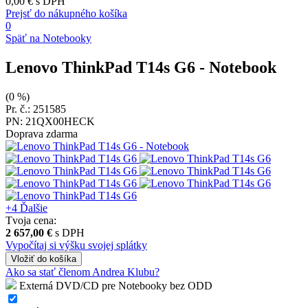
0,00 €
s DPH
Prejsť do nákupného košíka
0
Späť na Notebooky
Lenovo ThinkPad T14s G6
- Notebook
(0 %)
Pr. č.: 251585
PN: 21QX00HECK
Doprava zdarma
+4
Ďalšie
Tvoja cena:
2 657,00 €
s DPH
Vypočítaj si výšku svojej splátky
Vložiť
do košíka
Ako sa stať členom Andrea Klubu?
Externá DVD/CD pre Notebooky bez ODD