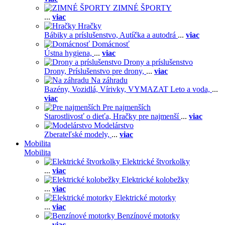
ZIMNÉ ŠPORTY
...
viac
Hračky
Bábiky a príslušenstvo,
Autíčka a autodrá
...
viac
Domácnosť
Ústna hygiena,
...
viac
Drony a príslušenstvo
Drony,
Príslušenstvo pre drony,
...
viac
Na záhradu
Bazény,
Vozidlá,
Vírivky,
VYMAZAT Leto a voda,
...
viac
Pre najmenších
Starostlivosť o dieťa,
Hračky pre najmenší
...
viac
Modelárstvo
Zberateľské modely,
...
viac
Mobilita
Mobilita
Elektrické štvorkolky
...
viac
Elektrické kolobežky
...
viac
Elektrické motorky
...
viac
Benzínové motorky
...
viac