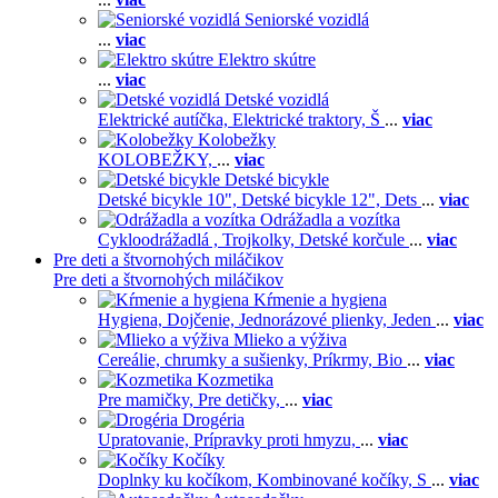
Seniorské vozidlá
...
viac
Elektro skútre
...
viac
Detské vozidlá
Elektrické autíčka,
Elektrické traktory,
Š
...
viac
Kolobežky
KOLOBEŽKY,
...
viac
Detské bicykle
Detské bicykle 10",
Detské bicykle 12",
Dets
...
viac
Odrážadla a vozítka
Cykloodrážadlá ,
Trojkolky,
Detské korčule
...
viac
Pre deti a štvornohých miláčikov
Pre deti a štvornohých miláčikov
Kŕmenie a hygiena
Hygiena,
Dojčenie,
Jednorázové plienky,
Jeden
...
viac
Mlieko a výživa
Cereálie, chrumky a sušienky,
Príkrmy,
Bio
...
viac
Kozmetika
Pre mamičky,
Pre detičky,
...
viac
Drogéria
Upratovanie,
Prípravky proti hmyzu,
...
viac
Kočíky
Doplnky ku kočíkom,
Kombinované kočíky,
S
...
viac