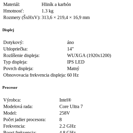
Materiál:
Hliník a karbón
Hmotnosť:
1.3 kg
Rozmery (ŠxHxV):
313,6 × 219,4 × 16,9 mm
Displej
Dotykový:
áno
Uhlopriečka:
14"
Rozlíšenie displeja:
WUXGA (1920x1200)
Typ displeja:
IPS LED
Povrch displeja:
Matný
Obnovovacia frekvencia displeja:
60 Hz
Procesor
Výrobca:
Intel®
Modelová rada:
Core Ultra 7
Model:
258V
Počet jadier procesora:
8
Frekvencia:
2.2 GHz
Boost frekvencia:
4.8 GHz