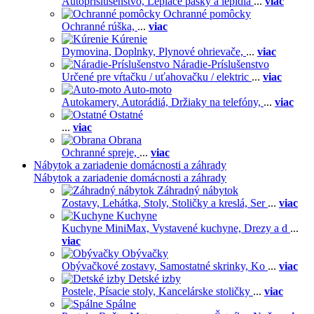
Autopríslušenstvo,
Lepiace pásky a lepidlá
...
viac
Ochranné pomôcky
Ochranné rúška,
...
viac
Kúrenie
Dymovina,
Doplnky,
Plynové ohrievače,
...
viac
Náradie-Príslušenstvo
Určené pre vŕtačku / uťahovačku / elektric
...
viac
Auto-moto
Autokamery,
Autorádiá,
Držiaky na telefóny,
...
viac
Ostatné
...
viac
Obrana
Ochranné spreje,
...
viac
Nábytok a zariadenie domácnosti a záhrady
Nábytok a zariadenie domácnosti a záhrady
Záhradný nábytok
Zostavy,
Lehátka,
Stoly,
Stoličky a kreslá,
Ser
...
viac
Kuchyne
Kuchyne MiniMax,
Vystavené kuchyne,
Drezy a d
...
viac
Obývačky
Obývačkové zostavy,
Samostatné skrinky,
Ko
...
viac
Detské izby
Postele,
Písacie stoly,
Kancelárske stoličky
...
viac
Spálne