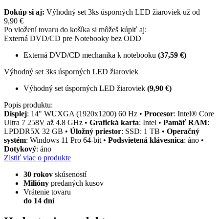
Dokúp si aj:
Výhodný set 3ks úsporných LED žiaroviek už od
9,90 €
Po vložení tovaru do košíka si môžeš kúpiť aj:
Externá DVD/CD pre Notebooky bez ODD
Externá DVD/CD mechanika k notebooku
(37,59 €)
Výhodný set 3ks úsporných LED žiaroviek
Výhodný set úsporných LED žiaroviek
(9,90 €)
Popis produktu:
Displej
: 14" WUXGA (1920x1200) 60 Hz •
Procesor
: Intel® Core
Ultra 7 258V až 4.8 GHz •
Grafická karta
: Intel •
Pamäť RAM
:
LPDDR5X 32 GB •
Úložný priestor
: SSD: 1 TB •
Operačný
systém
: Windows 11 Pro 64-bit •
Podsvietená klávesnica
: áno •
Dotykový
: áno
Zistiť viac o produkte
30 rokov
skúseností
Milióny
predaných kusov
Vrátenie tovaru
do 14 dní