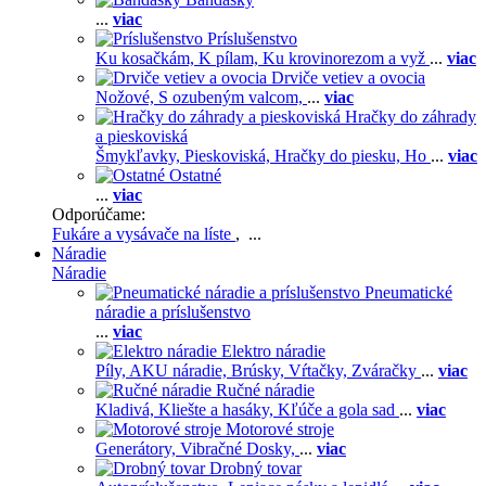
...
viac
Príslušenstvo
Ku kosačkám,
K pílam,
Ku krovinorezom a vyž
...
viac
Drviče vetiev a ovocia
Nožové,
S ozubeným valcom,
...
viac
Hračky do záhrady
a pieskoviská
Šmykľavky,
Pieskoviská,
Hračky do piesku,
Ho
...
viac
Ostatné
...
viac
Odporúčame:
Fukáre a vysávače na líste
, ...
Náradie
Náradie
Pneumatické
náradie a príslušenstvo
...
viac
Elektro náradie
Píly,
AKU náradie,
Brúsky,
Vŕtačky,
Zváračky
...
viac
Ručné náradie
Kladivá,
Kliešte a hasáky,
Kľúče a gola sad
...
viac
Motorové stroje
Generátory,
Vibračné Dosky,
...
viac
Drobný tovar