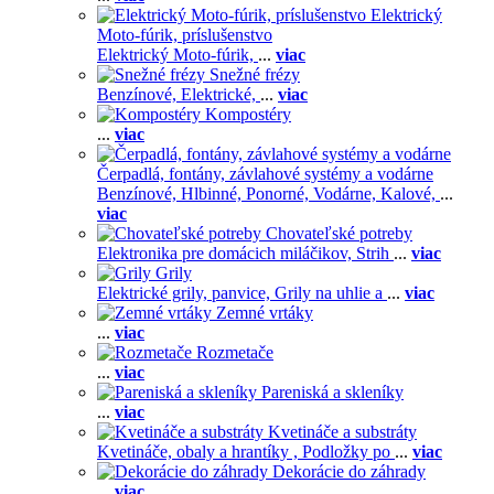
Elektrický
Moto-fúrik, príslušenstvo
Elektrický Moto-fúrik,
...
viac
Snežné frézy
Benzínové,
Elektrické,
...
viac
Kompostéry
...
viac
Čerpadlá, fontány, závlahové systémy a vodárne
Benzínové,
Hlbinné,
Ponorné,
Vodárne,
Kalové,
...
viac
Chovateľské potreby
Elektronika pre domácich miláčikov,
Strih
...
viac
Grily
Elektrické grily, panvice,
Grily na uhlie a
...
viac
Zemné vrtáky
...
viac
Rozmetače
...
viac
Pareniská a skleníky
...
viac
Kvetináče a substráty
Kvetináče, obaly a hrantíky ,
Podložky po
...
viac
Dekorácie do záhrady
...
viac