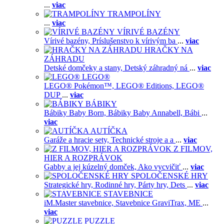
...
viac
TRAMPOLÍNY
...
viac
VÍRIVÉ BAZÉNY
Vírivé bazény,
Príslušenstvo k vírivým ba
...
viac
HRAČKY NA
ZÁHRADU
Detské domčeky a stany,
Detský záhradný ná
...
viac
LEGO®
LEGO® Pokémon™,
LEGO® Editions,
LEGO®
DUP
...
viac
BÁBIKY
Bábiky Baby Born,
Bábiky Baby Annabell,
Bábi
...
viac
AUTÍČKA
Garáže a hracie sety,
Technické stroje a a
...
viac
Z FILMOV,
HIER A ROZPRÁVOK
Gabby a jej kúzelný domček,
Ako vycvičiť
...
viac
SPOLOČENSKÉ HRY
Strategické hry,
Rodinné hry,
Párty hry,
Dets
...
viac
STAVEBNICE
iM.Master stavebnice,
Stavebnice GraviTrax,
ME
...
viac
PUZZLE