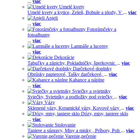
...
viac
Umelé kvety
Umelé kvety a kytice,
Zeleň,
Bobule a plody,
V
...
viac
Anjeli
...
viac
Fotorámčeky a
fotoalbumy
...
viac
Lampáše a lucerny
...
viac
Dekorácie
Tabuľky a zápichy,
Pokladničky, šperkovnic
...
viac
Darčekové doplnky
Obrúsky papierové,
Tašky darčekové,
...
viac
Kahance a náplne
...
viac
Sviečky a svietniky
Sviečky,
Svietníky a podložky pod sviečky
...
viac
Vázy
Sklenené vázy,
Keramické vázy,
Kovové vázy
...
viac
Dózy, misy, taniere sklo
...
viac
Stolovanie
Taniere a súpravy,
Misy a misky ,
Príbory,
Poh
...
viac
Varenie,pečenie