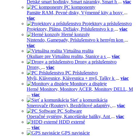
Detské smart hodinky,
Smart náramky,
Smart h
...
viac
PC komponenty
Pamäte RAM,
Pevné disky,
Výmenné kity a boxy
...
viac
Projektory a príslušenstvo
Projektory,
Plátna,
Držiaky,
Príslušenstvo k p
...
viac
Herné konzoly
Nintendo,
Gamepady,
Príslušenstvo k herným kon
...
viac
Virtuálna realita
Okuliare pre Virtuálnu realitu,
Stanice a s
...
viac
Drony a príslušenstvo
Drony,
...
viac
PC Príslušenstvo
Myši,
Klávesnice,
Klávesnica + myš,
Tašky k
...
viac
Monitory a displeje
Herné Monitory,
Monitory ACER,
Monitory DELL,
M
...
viac
Sieť a komunikácia
Smerovače (Routery),
Bezdrôtové adaptéry,
...
viac
PC Software
Operačné systémy,
Kancelárske balíky,
Ant
...
viac
HDD externé
...
viac
GPS navigácie