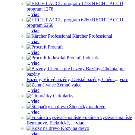
HECHT ACCU
program 1278
...
viac
HECHT ACCU
program 6260
...
viac
Kärcher Professional
...
viac
Procraft
...
viac
Procraft Industrial
...
viac
Bazény, Chémia pre
bazény
Bazény,
Vírivé bazény,
Detské bazény,
Chém
...
viac
Zemné valce
...
viac
Cirkulárky
...
viac
Štiepačky na drevo
...
viac
Fukáre a vysávače na líste
Benzínové,
Elektrické,
...
viac
Kozy na drevo
...
viac