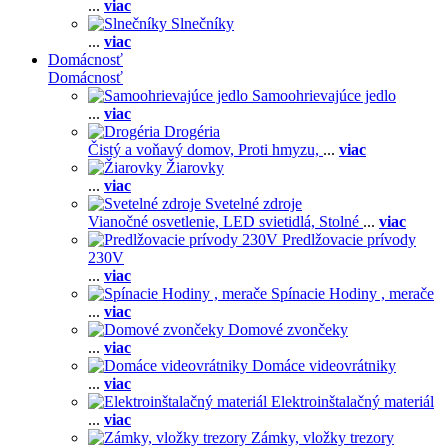
...
viac
Slnečníky
...
viac
Domácnosť
Domácnosť
Samoohrievajúce jedlo
...
viac
Drogéria
Čistý a voňavý domov,
Proti hmyzu,
...
viac
Žiarovky
...
viac
Svetelné zdroje
Vianočné osvetlenie,
LED svietidlá,
Stolné
...
viac
Predlžovacie prívody
230V
...
viac
Spínacie Hodiny , merače
...
viac
Domové zvončeky
...
viac
Domáce videovrátniky
...
viac
Elektroinštalačný materiál
...
viac
Zámky, vložky trezory