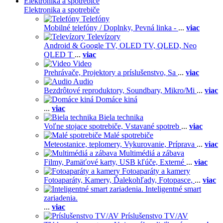
Elektronika a spotrebiče
Elektronika a spotrebiče
Telefóny
Mobilné telefóny / Doplnky,
Pevná linka -
...
viac
Televízory
Android & Google TV,
OLED TV,
QLED, Neo
QLED T
...
viac
Video
Prehrávače,
Projektory a príslušenstvo,
Sa
...
viac
Audio
Bezdrôtové reproduktory,
Soundbary,
Mikro/Mi
...
viac
Domáce kiná
...
viac
Biela technika
Voľne stojace spotrebiče,
Vstavané spotreb
...
viac
Malé spotrebiče
Meteostanice, teplomery,
Vykurovanie,
Príprava
...
viac
Multimédiá a zábava
Filmy,
Pamäťové karty,
USB kľúče,
Externé
...
viac
Fotoaparáty a kamery
Fotoaparáty,
Kamery,
Ďalekohľady,
Fotopasce,
...
viac
Inteligentné smart
zariadenia.
...
viac
Príslušenstvo TV/AV