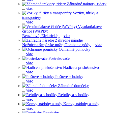
Záhradné traktory, ridery
...
viac
Voziky, fúriky a
transportéry
...
viac
Vysokotlakové
čističe (WAPky)
Benzínové,
Elektrické,
...
viac
Záhradné náradie
Nožnice a štepárske nože,
Obrábanie pôdy
...
viac
Ochranné pomôcky
...
viac
Postrekovače
...
viac
Hadice a príslušenstvo
...
viac
Poštové schránky
...
viac
Záhradné domčeky
...
viac
Rebríky a schodíky
...
viac
Konvy, nádoby a sudy
...
viac
Bandasky