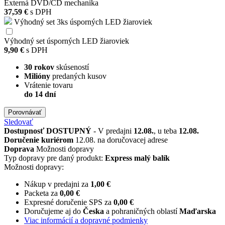
Externá DVD/CD mechanika
37,59 €
s DPH
Výhodný set 3ks úsporných LED žiaroviek
Výhodný set úsporných LED žiaroviek
9,90 €
s DPH
30 rokov
skúseností
Milióny
predaných kusov
Vrátenie tovaru
do 14 dní
Porovnávať
Sledovať
Dostupnosť
DOSTUPNÝ
- V predajni
12.08.
, u teba
12.08.
Doručenie kuriérom
12.08. na doručovacej adrese
Doprava
Možnosti dopravy
Typ dopravy pre daný produkt:
Express malý balík
Možnosti dopravy:
Nákup v predajni za
1,00 €
Packeta za
0,00 €
Expresné doručenie SPS za
0,00 €
Doručujeme aj do
Česka
a pohraničných oblastí
Maďarska
Viac informácií a dopravné podmienky