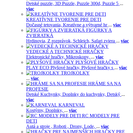
Detské puzzle,
3D Puzzle,
Puzzle 300d,
Puzzle 5
...
viac
KREATÍVNE TVORENIE PRE DETI
Dočasné tetovania,
Kreatívne a výtvarné hr
...
viac
FIGÚRKY A
ZVIERATKÁ
Hrdinovia,
Z rozprávok,
Schleich,
Safari zviera
...
viac
VEDECKÉ A TECHNICKÉ HRAČKY
Elektronické hračky,
Mikroskopy,
...
viac
PLYŠOVÉ HRAČKY
PLAY ECO Plyšové hračky,
Plyšové hračky s
...
viac
TROJKOLKY
...
viac
HRÁME SA NA
PROFESIE
Detské Kuchynky,
Doplnky do kuchynky,
Detský
...
viac
KARNEVAL
Kostýmy,
Doplnky,
...
viac
RC MODELY PRE
DETI
Autá a stroje ,
Roboti ,
Drony,
Lode,
...
viac
HRAČKY PRE