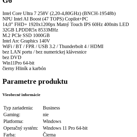
G6
Intel Core Ultra 7 258V (2,20-4,80GHz) (BNCH-19548b)
NPU Intel AI Boost (47 TOPS) Copilot+PC
14,0" FHD+ 1920x1200px Matný Touch IPS 60Hz 400nits LED
32GB LPDDR5x 8533MHz
M.2 PCIe SSD 1000GB
Intel Arc Graphics 140V
WiFi / BT / FPR / USB 3.2 / Thunderbolt 4 / HDMI
bez LAN portu / bez numerickej klávesnice
bez DVD
Win11Pro 64-bit
čierny Hliník a karbón
Parametre produktu
Všeobecné informácie
Typ zariadenia:
Business
Gaming:
nie
Platforma:
Windows
Operačný systém:
Windows 11 Pro 64-bit
Farba:
Čierna