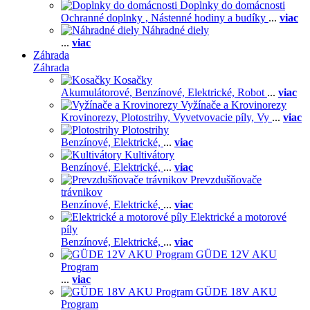
Doplnky do domácnosti
Ochranné doplnky ,
Nástenné hodiny a budíky
...
viac
Náhradné diely
...
viac
Záhrada
Záhrada
Kosačky
Akumulátorové,
Benzínové,
Elektrické,
Robot
...
viac
Vyžínače a Krovinorezy
Krovinorezy,
Plotostrihy,
Vyvetvovacie píly,
Vy
...
viac
Plotostrihy
Benzínové,
Elektrické,
...
viac
Kultivátory
Benzínové,
Elektrické,
...
viac
Prevzdušňovače
trávnikov
Benzínové,
Elektrické,
...
viac
Elektrické a motorové
píly
Benzínové,
Elektrické,
...
viac
GÜDE 12V AKU
Program
...
viac
GÜDE 18V AKU
Program