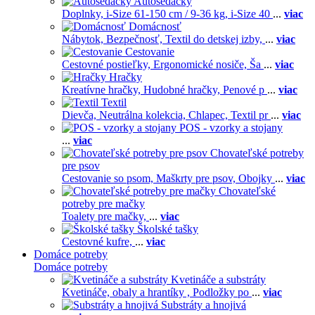
Autosedačky
Doplnky,
i-Size 61-150 cm / 9-36 kg,
i-Size 40
...
viac
Domácnosť
Nábytok,
Bezpečnosť,
Textil do detskej izby,
...
viac
Cestovanie
Cestovné postieľky,
Ergonomické nosiče,
Ša
...
viac
Hračky
Kreatívne hračky,
Hudobné hračky,
Penové p
...
viac
Textil
Dievča,
Neutrálna kolekcia,
Chlapec,
Textil pr
...
viac
POS - vzorky a stojany
...
viac
Chovateľské potreby
pre psov
Cestovanie so psom,
Maškrty pre psov,
Obojky
...
viac
Chovateľské
potreby pre mačky
Toalety pre mačky,
...
viac
Školské tašky
Cestovné kufre,
...
viac
Domáce potreby
Domáce potreby
Kvetináče a substráty
Kvetináče, obaly a hrantíky ,
Podložky po
...
viac
Substráty a hnojivá