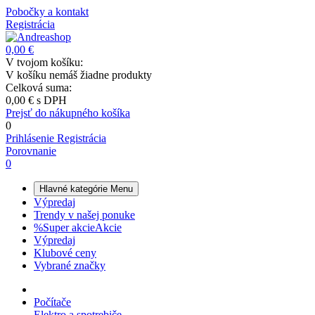
Pobočky a kontakt
Registrácia
0,00 €
V tvojom košíku:
V košíku nemáš žiadne produkty
Celková suma:
0,00 €
s DPH
Prejsť do nákupného košíka
0
Prihlásenie
Registrácia
Porovnanie
0
Hlavné kategórie
Menu
Výpredaj
Trendy v našej ponuke
%
Super akcie
Akcie
Výpredaj
Klubové ceny
Vybrané značky
Počítače
Elektro a spotrebiče