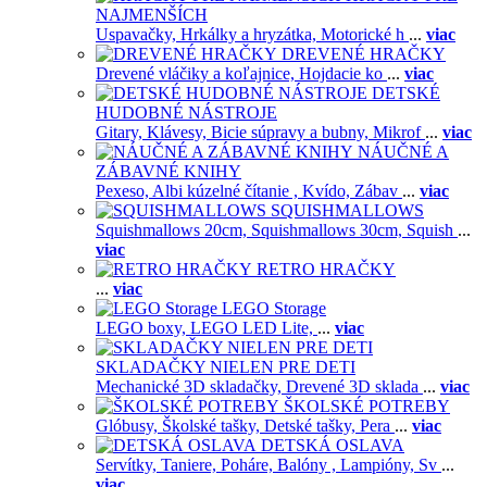
NAJMENŠÍCH
Uspavačky,
Hrkálky a hryzátka,
Motorické h
...
viac
DREVENÉ HRAČKY
Drevené vláčiky a koľajnice,
Hojdacie ko
...
viac
DETSKÉ
HUDOBNÉ NÁSTROJE
Gitary,
Klávesy,
Bicie súpravy a bubny,
Mikrof
...
viac
NÁUČNÉ A
ZÁBAVNÉ KNIHY
Pexeso,
Albi kúzelné čítanie ,
Kvído,
Zábav
...
viac
SQUISHMALLOWS
Squishmallows 20cm,
Squishmallows 30cm,
Squish
...
viac
RETRO HRAČKY
...
viac
LEGO Storage
LEGO boxy,
LEGO LED Lite,
...
viac
SKLADAČKY NIELEN PRE DETI
Mechanické 3D skladačky,
Drevené 3D sklada
...
viac
ŠKOLSKÉ POTREBY
Glóbusy,
Školské tašky,
Detské tašky,
Pera
...
viac
DETSKÁ OSLAVA
Servítky,
Taniere,
Poháre,
Balóny ,
Lampióny,
Sv
...
viac