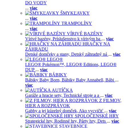
DO VODY
...
viac
ŠMYKĽAVKY
...
viac
TRAMPOLÍNY
...
viac
VÍRIVÉ BAZÉNY
Vírivé bazény,
Príslušenstvo k vírivým ba
...
viac
HRAČKY NA
ZÁHRADU
Detské domčeky a stany,
Detský záhradný ná
...
viac
LEGO®
LEGO® Pokémon™,
LEGO® Editions,
LEGO®
DUP
...
viac
BÁBIKY
Bábiky Baby Born,
Bábiky Baby Annabell,
Bábi
...
viac
AUTÍČKA
Garáže a hracie sety,
Technické stroje a a
...
viac
Z FILMOV,
HIER A ROZPRÁVOK
Gabby a jej kúzelný domček,
Ako vycvičiť
...
viac
SPOLOČENSKÉ HRY
Strategické hry,
Rodinné hry,
Párty hry,
Dets
...
viac
STAVEBNICE