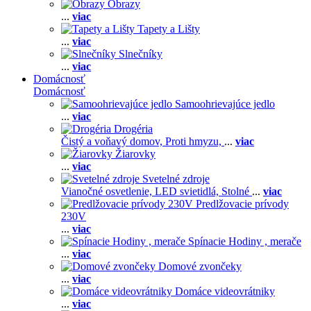
Obrazy
...
viac
Tapety a Lišty
...
viac
Slnečníky
...
viac
Domácnosť
Domácnosť
Samoohrievajúce jedlo
...
viac
Drogéria
Čistý a voňavý domov,
Proti hmyzu,
...
viac
Žiarovky
...
viac
Svetelné zdroje
Vianočné osvetlenie,
LED svietidlá,
Stolné
...
viac
Predlžovacie prívody
230V
...
viac
Spínacie Hodiny , merače
...
viac
Domové zvončeky
...
viac
Domáce videovrátniky
...
viac