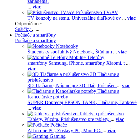
zariadenia.
...
viac
Príslušenstvo TV/AV
TV konzoly na stenu,
Univerzálne diaľkové ov
...
viac
Odporúčame:
Sušičky
, ...
Počítače a smartfóny
Počítače a smartfóny
Notebooky
Študentský spoľahlivý Notebook,
Štúdium
...
viac
Mobilné Telefóny
smartfóny Samsung,
iPhone,
smartfóny Xiaomi,
t
...
viac
3D Tlačiarne a
príslušenstvo
3D Tlačiarne,
Náplne pre 3D Tlač,
Príslušen
...
viac
Tlačiarne a
Kancelárske potreby
SUPER Dopredaj EPSON TANK,
Tlačiarne,
Tankové
...
viac
Tablety a príslušenstvo
Tablety,
Púzdra,
Príslušenstvo pre tablety,
...
viac
Počítače
All in one PC,
Zostavy PC,
Mini PC,
...
viac
Gaming