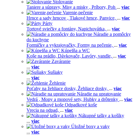
Stolovanie
Taniere a súpravy,
Misy a misky ,
Príbory,
Poh
...
viac
Varenie,pečenie
Hrnce a sady hrncov ,
Tlakové hrnce,
Panvice,
...
viac
Párty
Tortové sviečky a fontány,
Napichovátka,
...
viac
Náradie a pomôcky
do kuchyne
Formičky a vykrajovačky,
Formy na pečenie,
...
viac
Kúpelňa a WC
Koše na prádlo,
Dávkovače,
Lavóry, vandle,
...
viac
Zaváranie
...
viac
Sušiaky
...
viac
Žehlenie
Poťahy na žehliace dosky,
Žehliace dosky,
...
viac
Náradie na upratovanie
Vedrá ,
Mopy a mopové sety,
Hubky a drôtenky
...
viac
Odpadkové koše
Vrecia na odpad,
...
viac
Nákupné tašky a košíky
...
viac
Úložné boxy a vaky
...
viac