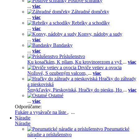
Poštové schránky
...
viac
Záhradné domčeky
...
viac
Rebríky a schodíky
...
viac
Konvy, nádoby a sudy
...
viac
Bandasky
...
viac
Príslušenstvo
Ku kosačkám,
K pílam,
Ku krovinorezom a vyž
...
viac
Drviče vetiev a ovocia
Nožové,
S ozubeným valcom,
...
viac
Hračky do záhrady
a pieskoviská
Šmykľavky,
Pieskoviská,
Hračky do piesku,
Ho
...
viac
Ostatné
...
viac
Odporúčame:
Fukáre a vysávače na líste
, ...
Náradie
Náradie
Pneumatické
náradie a príslušenstvo