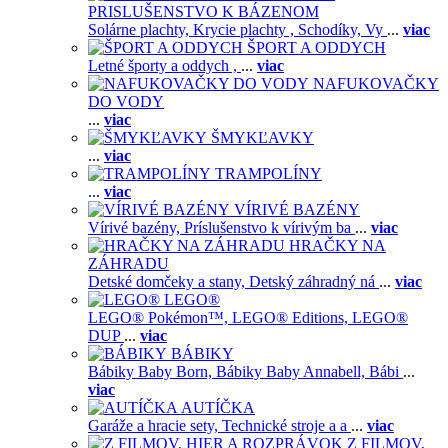
PRISLUŠENSTVO K BÁZENOM
Solárne plachty,
Krycie plachty ,
Schodíky,
Vy
...
viac
ŠPORT A ODDYCH
Letné športy a oddych ,
...
viac
NAFUKOVAČKY
DO VODY
...
viac
ŠMYKĽAVKY
...
viac
TRAMPOLÍNY
...
viac
VÍRIVÉ BAZÉNY
Vírivé bazény,
Príslušenstvo k vírivým ba
...
viac
HRAČKY NA
ZÁHRADU
Detské domčeky a stany,
Detský záhradný ná
...
viac
LEGO®
LEGO® Pokémon™,
LEGO® Editions,
LEGO®
DUP
...
viac
BÁBIKY
Bábiky Baby Born,
Bábiky Baby Annabell,
Bábi
...
viac
AUTÍČKA
Garáže a hracie sety,
Technické stroje a a
...
viac
Z FILMOV,