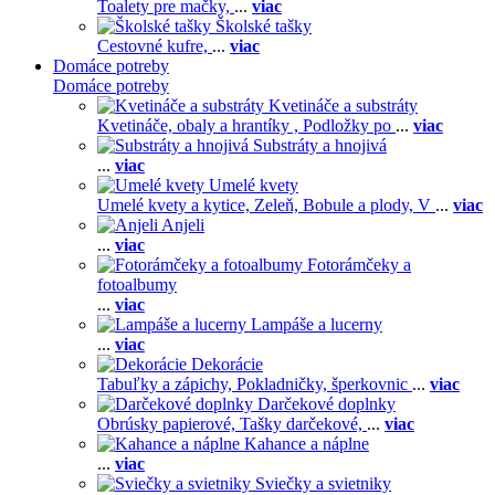
Toalety pre mačky,
...
viac
Školské tašky
Cestovné kufre,
...
viac
Domáce potreby
Domáce potreby
Kvetináče a substráty
Kvetináče, obaly a hrantíky ,
Podložky po
...
viac
Substráty a hnojivá
...
viac
Umelé kvety
Umelé kvety a kytice,
Zeleň,
Bobule a plody,
V
...
viac
Anjeli
...
viac
Fotorámčeky a
fotoalbumy
...
viac
Lampáše a lucerny
...
viac
Dekorácie
Tabuľky a zápichy,
Pokladničky, šperkovnic
...
viac
Darčekové doplnky
Obrúsky papierové,
Tašky darčekové,
...
viac
Kahance a náplne
...
viac
Sviečky a svietniky