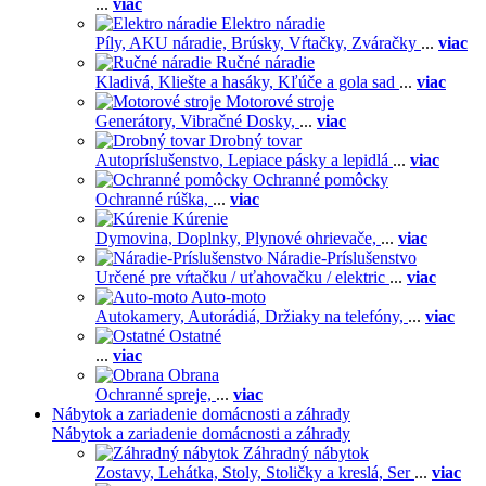
...
viac
Elektro náradie
Píly,
AKU náradie,
Brúsky,
Vŕtačky,
Zváračky
...
viac
Ručné náradie
Kladivá,
Kliešte a hasáky,
Kľúče a gola sad
...
viac
Motorové stroje
Generátory,
Vibračné Dosky,
...
viac
Drobný tovar
Autopríslušenstvo,
Lepiace pásky a lepidlá
...
viac
Ochranné pomôcky
Ochranné rúška,
...
viac
Kúrenie
Dymovina,
Doplnky,
Plynové ohrievače,
...
viac
Náradie-Príslušenstvo
Určené pre vŕtačku / uťahovačku / elektric
...
viac
Auto-moto
Autokamery,
Autorádiá,
Držiaky na telefóny,
...
viac
Ostatné
...
viac
Obrana
Ochranné spreje,
...
viac
Nábytok a zariadenie domácnosti a záhrady
Nábytok a zariadenie domácnosti a záhrady
Záhradný nábytok
Zostavy,
Lehátka,
Stoly,
Stoličky a kreslá,
Ser
...
viac