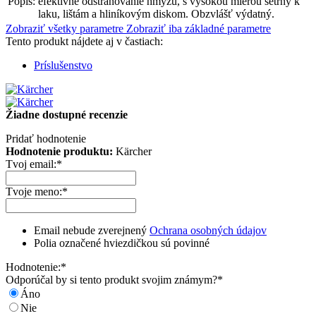
Popis:
efektívne odstraňovanie hmyzu, s vysokou mierou šetrný k
laku, lištám a hliníkovým diskom. Obzvlášť výdatný.
Zobraziť všetky parametre
Zobraziť iba základné parametre
Tento produkt nájdete aj v častiach:
Príslušenstvo
Žiadne dostupné recenzie
Pridať hodnotenie
Hodnotenie produktu:
Kärcher
Tvoj email:
*
Tvoje meno:
*
Email nebude zverejnený
Ochrana osobných údajov
Polia označené hviezdičkou sú povinné
Hodnotenie:
*
Odporúčal by si tento produkt svojim známym?
*
Áno
Nie