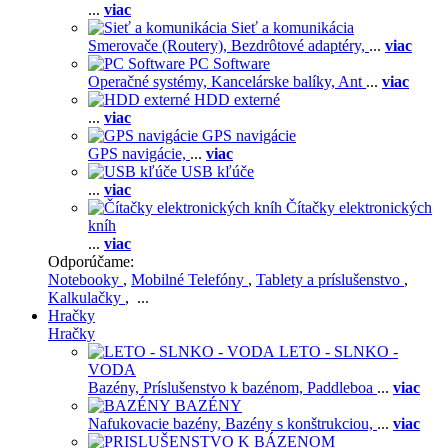
...
viac
Sieť a komunikácia
Smerovače (Routery),
Bezdrôtové adaptéry,
...
viac
PC Software
Operačné systémy,
Kancelárske balíky,
Ant
...
viac
HDD externé
...
viac
GPS navigácie
GPS navigácie,
...
viac
USB kľúče
...
viac
Čítačky elektronických
kníh
...
viac
Odporúčame:
Notebooky
,
Mobilné Telefóny
,
Tablety a príslušenstvo
,
Kalkulačky
, ...
Hračky
Hračky
LETO - SLNKO -
VODA
Bazény,
Príslušenstvo k bazénom,
Paddleboa
...
viac
BAZÉNY
Nafukovacie bazény,
Bazény s konštrukciou,
...
viac