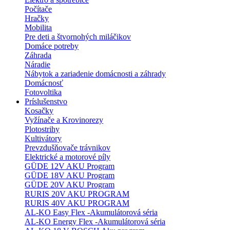
Počítače
Hračky
Mobilita
Pre deti a štvornohých miláčikov
Domáce potreby
Záhrada
Náradie
Nábytok a zariadenie domácnosti a záhrady
Domácnosť
Fotovoltika
Príslušenstvo
Kosačky
Vyžínače a Krovinorezy
Plotostrihy
Kultivátory
Prevzdušňovače trávnikov
Elektrické a motorové píly
GÜDE 12V AKU Program
GÜDE 18V AKU Program
GÜDE 20V AKU Program
RURIS 20V AKU PROGRAM
RURIS 40V AKU PROGRAM
AL-KO Easy Flex -Akumulátorová séria
AL-KO Energy Flex -Akumulátorová séria