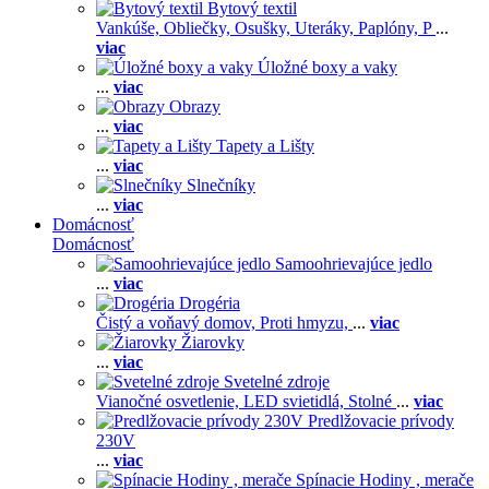
Bytový textil
Vankúše,
Obliečky,
Osušky,
Uteráky,
Paplóny,
P
...
viac
Úložné boxy a vaky
...
viac
Obrazy
...
viac
Tapety a Lišty
...
viac
Slnečníky
...
viac
Domácnosť
Domácnosť
Samoohrievajúce jedlo
...
viac
Drogéria
Čistý a voňavý domov,
Proti hmyzu,
...
viac
Žiarovky
...
viac
Svetelné zdroje
Vianočné osvetlenie,
LED svietidlá,
Stolné
...
viac
Predlžovacie prívody
230V
...
viac
Spínacie Hodiny , merače