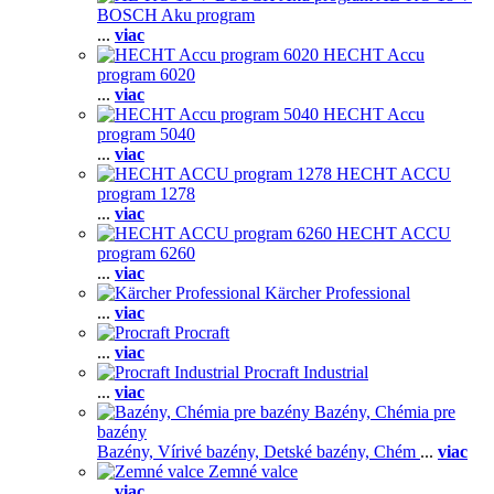
BOSCH Aku program
...
viac
HECHT Accu
program 6020
...
viac
HECHT Accu
program 5040
...
viac
HECHT ACCU
program 1278
...
viac
HECHT ACCU
program 6260
...
viac
Kärcher Professional
...
viac
Procraft
...
viac
Procraft Industrial
...
viac
Bazény, Chémia pre
bazény
Bazény,
Vírivé bazény,
Detské bazény,
Chém
...
viac
Zemné valce
...
viac