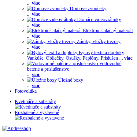
...
viac
Domové zvončeky
...
viac
Domáce videovrátniky
...
viac
Elektroinštalačný materiál
...
viac
Zámky, vložky trezory
...
viac
Bytový textil a doplnky
Vankúše,
Obliečky,
Osušky,
Paplóny,
Príslušen
...
viac
Vodovodné
batérie a príslušenstvo
...
viac
Úložné boxy
...
viac
Fotovoltika
Kvetináče a substráty
Rozbalené a vystavené