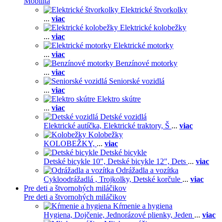
Mobilita
Elektrické štvorkolky
...
viac
Elektrické kolobežky
...
viac
Elektrické motorky
...
viac
Benzínové motorky
...
viac
Seniorské vozidlá
...
viac
Elektro skútre
...
viac
Detské vozidlá
Elektrické autíčka,
Elektrické traktory,
Š
...
viac
Kolobežky
KOLOBEŽKY,
...
viac
Detské bicykle
Detské bicykle 10",
Detské bicykle 12",
Dets
...
viac
Odrážadla a vozítka
Cykloodrážadlá ,
Trojkolky,
Detské korčule
...
viac
Pre deti a štvornohých miláčikov
Pre deti a štvornohých miláčikov
Kŕmenie a hygiena
Hygiena,
Dojčenie,
Jednorázové plienky,
Jeden
...
viac