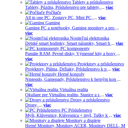
Tablety a príslušenstvo
Tablety,
Púzdra,
Príslušenstvo pre tablety,
...
viac
Počítače
All in one PC,
Zostavy PC,
Mini PC,
...
viac
Gaming
Gaming PC a notebooky,
Gaming monitory a pro
...
viac
Nositeľná elektronika
Detské smart hodinky,
Smart náramky,
Smart h
...
viac
PC komponenty
Pamäte RAM,
Pevné disky,
Výmenné kity a boxy
...
viac
Projektory a príslušenstvo
Projektory,
Plátna,
Držiaky,
Príslušenstvo k p
...
viac
Herné konzoly
Nintendo,
Gamepady,
Príslušenstvo k herným kon
...
viac
Virtuálna realita
Okuliare pre Virtuálnu realitu,
Stanice a s
...
viac
Drony a príslušenstvo
Drony,
...
viac
PC Príslušenstvo
Myši,
Klávesnice,
Klávesnica + myš,
Tašky k
...
viac
Monitory a displeje
Herné Monitory,
Monitory ACER,
Monitory DELL,
M