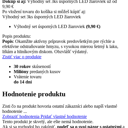
Dokúp si aj:
Výhodný set 3ks úsporných LED žiaroviek už od
9,90 €
Po vložení tovaru do košíka si môžeš kúpiť aj:
Výhodný set 3ks úsporných LED žiaroviek
Výhodný set úsporných LED žiaroviek
(9,90 €)
Popis produktu:
Popis
: Okamžite aktívny prípravok predovšetkým pre rýchle a
efektívne odstraňovanie hmyzu, s vysokou mierou šetrný k laku,
lištám a hliníkovým diskom. Obzvlášť výdatný.
Zistiť viac o produkte
30 rokov
skúseností
Milióny
predaných kusov
Vrátenie tovaru
do 14 dní
Hodnotenie produktu
Zisti čo na produkt hovoria ostatní zákazníci alebo napíš vlastné
hodnotenie ...
Zobraziť hodnotenia
Pridať vlastné hodnotenie
Tento produkt je skvelý, ale ešte nemá hodnotenie.
Ak si sa rozhodol ho zakúpiť,
podeľ sa o svoj názor s ostatnými
a