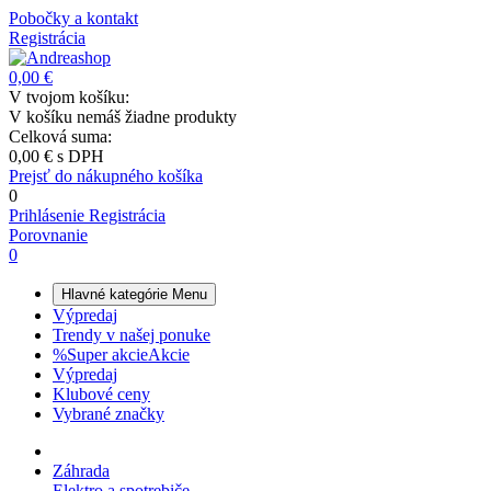
Pobočky a kontakt
Registrácia
0,00 €
V tvojom košíku:
V košíku nemáš žiadne produkty
Celková suma:
0,00 €
s DPH
Prejsť do nákupného košíka
0
Prihlásenie
Registrácia
Porovnanie
0
Hlavné kategórie
Menu
Výpredaj
Trendy v našej ponuke
%
Super akcie
Akcie
Výpredaj
Klubové ceny
Vybrané značky
Záhrada
Elektro a spotrebiče