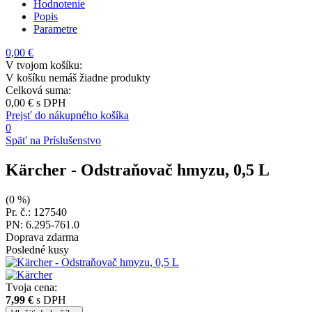
Hodnotenie
Popis
Parametre
0,00 €
V tvojom košíku:
V košíku nemáš žiadne produkty
Celková suma:
0,00 €
s DPH
Prejsť do nákupného košíka
0
Späť na Príslušenstvo
Kärcher
- Odstraňovač hmyzu, 0,5 L
(0 %)
Pr. č.: 127540
PN: 6.295-761.0
Doprava zdarma
Posledné kusy
Tvoja cena:
7,99 €
s DPH