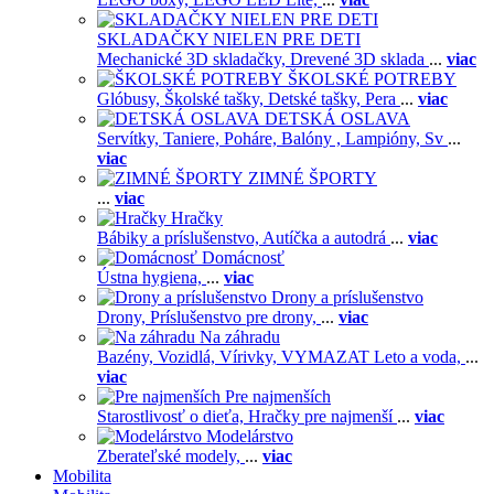
SKLADAČKY NIELEN PRE DETI
Mechanické 3D skladačky,
Drevené 3D sklada
...
viac
ŠKOLSKÉ POTREBY
Glóbusy,
Školské tašky,
Detské tašky,
Pera
...
viac
DETSKÁ OSLAVA
Servítky,
Taniere,
Poháre,
Balóny ,
Lampióny,
Sv
...
viac
ZIMNÉ ŠPORTY
...
viac
Hračky
Bábiky a príslušenstvo,
Autíčka a autodrá
...
viac
Domácnosť
Ústna hygiena,
...
viac
Drony a príslušenstvo
Drony,
Príslušenstvo pre drony,
...
viac
Na záhradu
Bazény,
Vozidlá,
Vírivky,
VYMAZAT Leto a voda,
...
viac
Pre najmenších
Starostlivosť o dieťa,
Hračky pre najmenší
...
viac
Modelárstvo
Zberateľské modely,
...
viac
Mobilita