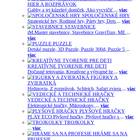
HIER A ROZPRÁVOK
Gabby a jej kúzelný domček,
Ako vycvičiť
...
viac
SPOLOČENSKÉ HRY
Strategické hry,
Rodinné hry,
Párty hry,
Dets
...
viac
STAVEBNICE
iM.Master stavebnice,
Stavebnice GraviTrax,
ME
...
viac
PUZZLE
Detské puzzle,
3D Puzzle,
Puzzle 300d,
Puzzle 5
...
viac
KREATÍVNE TVORENIE PRE DETI
Dočasné tetovania,
Kreatívne a výtvarné hr
...
viac
FIGÚRKY A
ZVIERATKÁ
Hrdinovia,
Z rozprávok,
Schleich,
Safari zviera
...
viac
VEDECKÉ A TECHNICKÉ HRAČKY
Elektronické hračky,
Mikroskopy,
...
viac
PLYŠOVÉ HRAČKY
PLAY ECO Plyšové hračky,
Plyšové hračky s
...
viac
TROJKOLKY
...
viac
HRÁME SA NA
PROFESIE