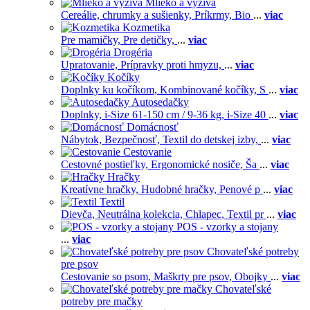
Mlieko a výživa
Cereálie, chrumky a sušienky,
Príkrmy,
Bio
...
viac
Kozmetika
Pre mamičky,
Pre detičky,
...
viac
Drogéria
Upratovanie,
Prípravky proti hmyzu,
...
viac
Kočíky
Doplnky ku kočíkom,
Kombinované kočíky,
S
...
viac
Autosedačky
Doplnky,
i-Size 61-150 cm / 9-36 kg,
i-Size 40
...
viac
Domácnosť
Nábytok,
Bezpečnosť,
Textil do detskej izby,
...
viac
Cestovanie
Cestovné postieľky,
Ergonomické nosiče,
Ša
...
viac
Hračky
Kreatívne hračky,
Hudobné hračky,
Penové p
...
viac
Textil
Dievča,
Neutrálna kolekcia,
Chlapec,
Textil pr
...
viac
POS - vzorky a stojany
...
viac
Chovateľské potreby
pre psov
Cestovanie so psom,
Maškrty pre psov,
Obojky
...
viac
Chovateľské
potreby pre mačky