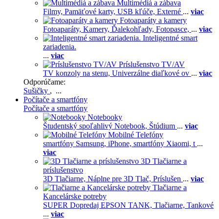
Multimédiá a zábava
Filmy,
Pamäťové karty,
USB kľúče,
Externé
...
viac
Fotoaparáty a kamery
Fotoaparáty,
Kamery,
Ďalekohľady,
Fotopasce,
...
viac
Inteligentné smart
zariadenia.
...
viac
Príslušenstvo TV/AV
TV konzoly na stenu,
Univerzálne diaľkové ov
...
viac
Odporúčame:
Sušičky
, ...
Počítače a smartfóny
Počítače a smartfóny
Notebooky
Študentský spoľahlivý Notebook,
Štúdium
...
viac
Mobilné Telefóny
smartfóny Samsung,
iPhone,
smartfóny Xiaomi,
t
...
viac
3D Tlačiarne a
príslušenstvo
3D Tlačiarne,
Náplne pre 3D Tlač,
Príslušen
...
viac
Tlačiarne a
Kancelárske potreby
SUPER Dopredaj EPSON TANK,
Tlačiarne,
Tankové
...
viac