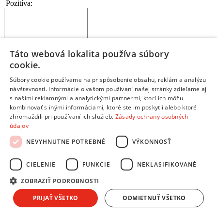
Pozitíva:
Táto webová lokalita používa súbory
Napíš najdôležitejšie prednosti a výhody
cookie.
Ktoré vlastnosti tohto produktu ťa potešili?
Každý bod napíš na nový riadok
Súbory cookie používame na prispôsobenie obsahu, reklám a analýzu
návštevnosti. Informácie o vašom používaní našej stránky zdieľame aj
Negatíva:
s našimi reklamnými a analytickými partnermi, ktorí ich môžu
kombinovať s inými informáciami, ktoré ste im poskytli alebo ktoré
zhromaždili pri používaní ich služieb.
Zásady ochrany osobných
údajov
NEVYHNUTNE POTREBNÉ
VÝKONNOSŤ
Napíš slabé stránky a nevýhody produktu
Čo by mohlo byť na produkte lepšie?
CIELENIE
FUNKCIE
NEKLASIFIKOVANÉ
Každý bod napíš na nový riadok
Ak si s výrobkom 100% spokojný, toto políčko nevypĺňaj
ZOBRAZIŤ PODROBNOSTI
Zhrnutie:
*
PRIJAŤ VŠETKO
ODMIETNUŤ VŠETKO