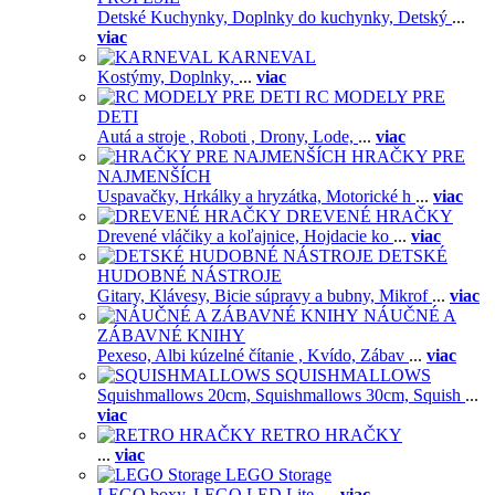
Detské Kuchynky,
Doplnky do kuchynky,
Detský
...
viac
KARNEVAL
Kostýmy,
Doplnky,
...
viac
RC MODELY PRE
DETI
Autá a stroje ,
Roboti ,
Drony,
Lode,
...
viac
HRAČKY PRE
NAJMENŠÍCH
Uspavačky,
Hrkálky a hryzátka,
Motorické h
...
viac
DREVENÉ HRAČKY
Drevené vláčiky a koľajnice,
Hojdacie ko
...
viac
DETSKÉ
HUDOBNÉ NÁSTROJE
Gitary,
Klávesy,
Bicie súpravy a bubny,
Mikrof
...
viac
NÁUČNÉ A
ZÁBAVNÉ KNIHY
Pexeso,
Albi kúzelné čítanie ,
Kvído,
Zábav
...
viac
SQUISHMALLOWS
Squishmallows 20cm,
Squishmallows 30cm,
Squish
...
viac
RETRO HRAČKY
...
viac
LEGO Storage
LEGO boxy,
LEGO LED Lite,
...
viac