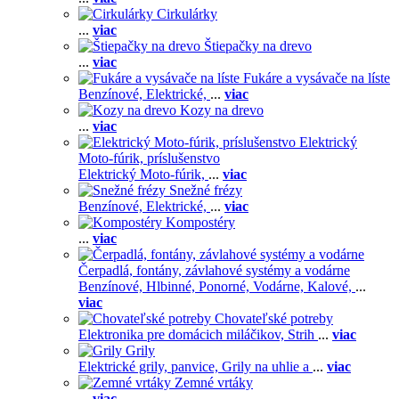
Cirkulárky
...
viac
Štiepačky na drevo
...
viac
Fukáre a vysávače na líste
Benzínové,
Elektrické,
...
viac
Kozy na drevo
...
viac
Elektrický
Moto-fúrik, príslušenstvo
Elektrický Moto-fúrik,
...
viac
Snežné frézy
Benzínové,
Elektrické,
...
viac
Kompostéry
...
viac
Čerpadlá, fontány, závlahové systémy a vodárne
Benzínové,
Hlbinné,
Ponorné,
Vodárne,
Kalové,
...
viac
Chovateľské potreby
Elektronika pre domácich miláčikov,
Strih
...
viac
Grily
Elektrické grily, panvice,
Grily na uhlie a
...
viac
Zemné vrtáky
...
viac