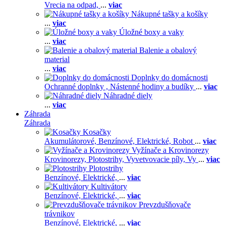
Vrecia na odpad,
...
viac
Nákupné tašky a košíky
...
viac
Úložné boxy a vaky
...
viac
Balenie a obalový
material
...
viac
Doplnky do domácnosti
Ochranné doplnky ,
Nástenné hodiny a budíky
...
viac
Náhradné diely
...
viac
Záhrada
Záhrada
Kosačky
Akumulátorové,
Benzínové,
Elektrické,
Robot
...
viac
Vyžínače a Krovinorezy
Krovinorezy,
Plotostrihy,
Vyvetvovacie píly,
Vy
...
viac
Plotostrihy
Benzínové,
Elektrické,
...
viac
Kultivátory
Benzínové,
Elektrické,
...
viac
Prevzdušňovače
trávnikov
Benzínové,
Elektrické,
...
viac