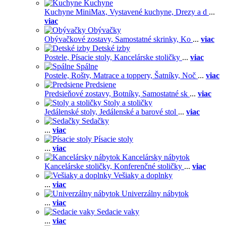
Kuchyne
Kuchyne MiniMax,
Vystavené kuchyne,
Drezy a d
...
viac
Obývačky
Obývačkové zostavy,
Samostatné skrinky,
Ko
...
viac
Detské izby
Postele,
Písacie stoly,
Kancelárske stoličky
...
viac
Spálne
Postele,
Rošty,
Matrace a toppery,
Šatníky,
Noč
...
viac
Predsiene
Predsieňové zostavy,
Botníky,
Samostatné sk
...
viac
Stoly a stoličky
Jedálenské stoly,
Jedálenské a barové stol
...
viac
Sedačky
...
viac
Písacie stoly
...
viac
Kancelársky nábytok
Kancelárske stoličky,
Konferenčné stoličky
...
viac
Vešiaky a doplnky
...
viac
Univerzálny nábytok
...
viac
Sedacie vaky
...
viac