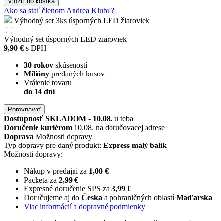
Vložiť
do košíka
Ako sa stať členom Andrea Klubu?
Výhodný set 3ks úsporných LED žiaroviek
Výhodný set úsporných LED žiaroviek
9,90 €
s DPH
30 rokov
skúseností
Milióny
predaných kusov
Vrátenie tovaru
do 14 dní
Porovnávať
Dostupnosť
SKLADOM
-
10.08.
u teba
Doručenie kuriérom
10.08. na doručovacej adrese
Doprava
Možnosti dopravy
Typ dopravy pre daný produkt:
Express malý balík
Možnosti dopravy:
Nákup v predajni za
1,00 €
Packeta za
2,99 €
Expresné doručenie SPS za
3,99 €
Doručujeme aj do
Česka
a pohraničných oblastí
Maďarska
Viac informácií a dopravné podmienky