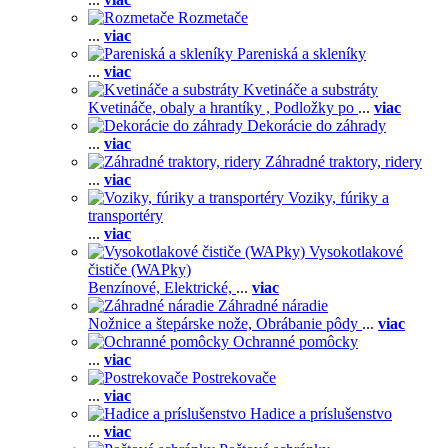
Rozmetače
...
viac
Pareniská a skleníky
...
viac
Kvetináče a substráty
Kvetináče, obaly a hrantíky ,
Podložky po
...
viac
Dekorácie do záhrady
...
viac
Záhradné traktory, ridery
...
viac
Voziky, fúriky a
transportéry
...
viac
Vysokotlakové
čističe (WAPky)
Benzínové,
Elektrické,
...
viac
Záhradné náradie
Nožnice a štepárske nože,
Obrábanie pôdy
...
viac
Ochranné pomôcky
...
viac
Postrekovače
...
viac
Hadice a príslušenstvo
...
viac