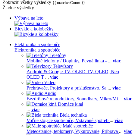
Zobraziť všetky výsledky
{{ matchesCount }}
Žiadne výsledky
Výbava na leto
Bicykle a kolobežky
Elektronika a spotrebiče
Elektronika a spotrebiče
Telefóny
Mobilné telefóny / Doplnky,
Pevná linka -
...
viac
Televízory
Android & Google TV,
OLED TV,
QLED, Neo
QLED T
...
viac
Video
Prehrávače,
Projektory a príslušenstvo,
Sa
...
viac
Audio
Bezdrôtové reproduktory,
Soundbary,
Mikro/Mi
...
viac
Domáce kiná
...
viac
Biela technika
Voľne stojace spotrebiče,
Vstavané spotreb
...
viac
Malé spotrebiče
Meteostanice, teplomery,
Vykurovanie,
Príprava
...
viac