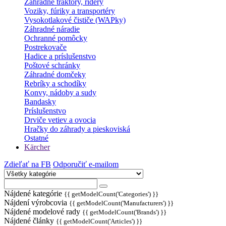
Záhradné traktory, ridery
Voziky, fúriky a transportéry
Vysokotlakové čističe (WAPky)
Záhradné náradie
Ochranné pomôcky
Postrekovače
Hadice a príslušenstvo
Poštové schránky
Záhradné domčeky
Rebríky a schodíky
Konvy, nádoby a sudy
Bandasky
Príslušenstvo
Drviče vetiev a ovocia
Hračky do záhrady a pieskoviská
Ostatné
Kärcher
Zdieľať na FB
Odporučiť e-mailom
Nájdené kategórie
{{ getModelCount('Categories') }}
Nájdení výrobcovia
{{ getModelCount('Manufacturers') }}
Nájdené modelové rady
{{ getModelCount('Brands') }}
Nájdené články
{{ getModelCount('Articles') }}