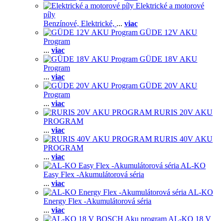
Elektrické a motorové
píly
Benzínové,
Elektrické,
...
viac
GÜDE 12V AKU
Program
...
viac
GÜDE 18V AKU
Program
...
viac
GÜDE 20V AKU
Program
...
viac
RURIS 20V AKU
PROGRAM
...
viac
RURIS 40V AKU
PROGRAM
...
viac
AL-KO
Easy Flex -Akumulátorová séria
...
viac
AL-KO
Energy Flex -Akumulátorová séria
...
viac
AL-KO 18 V