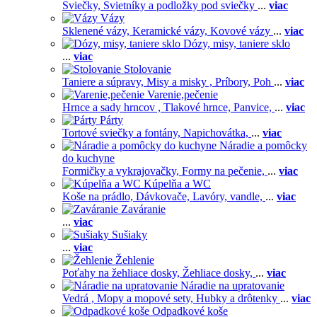
Sviečky,
Svietníky a podložky pod sviečky
...
viac
Vázy
Sklenené vázy,
Keramické vázy,
Kovové vázy
...
viac
Dózy, misy, taniere sklo
...
viac
Stolovanie
Taniere a súpravy,
Misy a misky ,
Príbory,
Poh
...
viac
Varenie,pečenie
Hrnce a sady hrncov ,
Tlakové hrnce,
Panvice,
...
viac
Párty
Tortové sviečky a fontány,
Napichovátka,
...
viac
Náradie a pomôcky
do kuchyne
Formičky a vykrajovačky,
Formy na pečenie,
...
viac
Kúpelňa a WC
Koše na prádlo,
Dávkovače,
Lavóry, vandle,
...
viac
Zaváranie
...
viac
Sušiaky
...
viac
Žehlenie
Poťahy na žehliace dosky,
Žehliace dosky,
...
viac
Náradie na upratovanie
Vedrá ,
Mopy a mopové sety,
Hubky a drôtenky
...
viac
Odpadkové koše