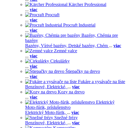
Kärcher Professional
...
viac
Procraft
...
viac
Procraft Industrial
...
viac
Bazény, Chémia pre
bazény
Bazény,
Vírivé bazény,
Detské bazény,
Chém
...
viac
Zemné valce
...
viac
Cirkulárky
...
viac
Štiepačky na drevo
...
viac
Fukáre a vysávače na líste
Benzínové,
Elektrické,
...
viac
Kozy na drevo
...
viac
Elektrický
Moto-fúrik, príslušenstvo
Elektrický Moto-fúrik,
...
viac
Snežné frézy
Benzínové,
Elektrické,
...
viac
Kompostéry