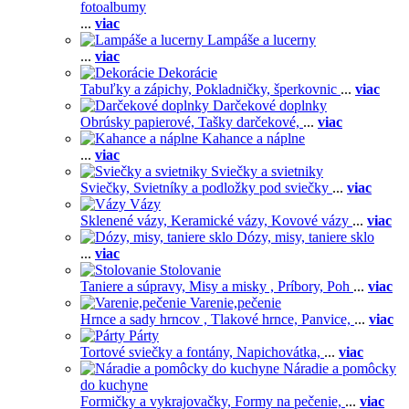
fotoalbumy
...
viac
Lampáše a lucerny
...
viac
Dekorácie
Tabuľky a zápichy,
Pokladničky, šperkovnic
...
viac
Darčekové doplnky
Obrúsky papierové,
Tašky darčekové,
...
viac
Kahance a náplne
...
viac
Sviečky a svietniky
Sviečky,
Svietníky a podložky pod sviečky
...
viac
Vázy
Sklenené vázy,
Keramické vázy,
Kovové vázy
...
viac
Dózy, misy, taniere sklo
...
viac
Stolovanie
Taniere a súpravy,
Misy a misky ,
Príbory,
Poh
...
viac
Varenie,pečenie
Hrnce a sady hrncov ,
Tlakové hrnce,
Panvice,
...
viac
Párty
Tortové sviečky a fontány,
Napichovátka,
...
viac
Náradie a pomôcky
do kuchyne
Formičky a vykrajovačky,
Formy na pečenie,
...
viac