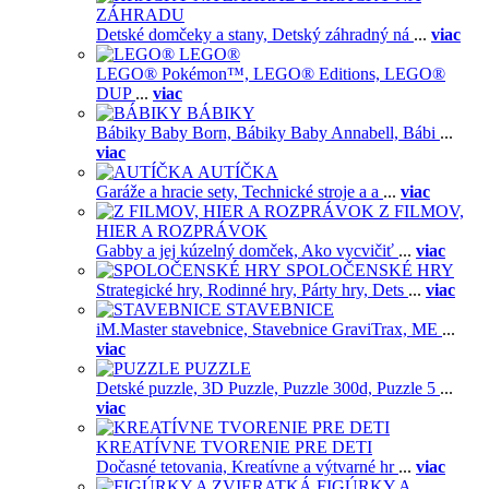
ZÁHRADU
Detské domčeky a stany,
Detský záhradný ná
...
viac
LEGO®
LEGO® Pokémon™,
LEGO® Editions,
LEGO®
DUP
...
viac
BÁBIKY
Bábiky Baby Born,
Bábiky Baby Annabell,
Bábi
...
viac
AUTÍČKA
Garáže a hracie sety,
Technické stroje a a
...
viac
Z FILMOV,
HIER A ROZPRÁVOK
Gabby a jej kúzelný domček,
Ako vycvičiť
...
viac
SPOLOČENSKÉ HRY
Strategické hry,
Rodinné hry,
Párty hry,
Dets
...
viac
STAVEBNICE
iM.Master stavebnice,
Stavebnice GraviTrax,
ME
...
viac
PUZZLE
Detské puzzle,
3D Puzzle,
Puzzle 300d,
Puzzle 5
...
viac
KREATÍVNE TVORENIE PRE DETI
Dočasné tetovania,
Kreatívne a výtvarné hr
...
viac
FIGÚRKY A