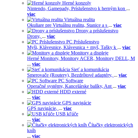
Herné konzoly
Nintendo,
Gamepady,
Príslušenstvo k herným kon
...
viac
Virtuálna realita
Okuliare pre Virtuálnu realitu,
Stanice a s
...
viac
Drony a príslušenstvo
Drony,
...
viac
PC Príslušenstvo
Myši,
Klávesnice,
Klávesnica + myš,
Tašky k
...
viac
Monitory a displeje
Herné Monitory,
Monitory ACER,
Monitory DELL,
M
...
viac
Sieť a komunikácia
Smerovače (Routery),
Bezdrôtové adaptéry,
...
viac
PC Software
Operačné systémy,
Kancelárske balíky,
Ant
...
viac
HDD externé
...
viac
GPS navigácie
GPS navigácie,
...
viac
USB kľúče
...
viac
Čítačky elektronických
kníh
...
viac