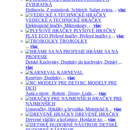
ZVIERATKÁ
Hrdinovia,
Z rozprávok,
Schleich,
Safari zviera
...
viac
VEDECKÉ A TECHNICKÉ HRAČKY
Elektronické hračky,
Mikroskopy,
...
viac
PLYŠOVÉ HRAČKY
PLAY ECO Plyšové hračky,
Plyšové hračky s
...
viac
TROJKOLKY
...
viac
HRÁME SA NA
PROFESIE
Detské Kuchynky,
Doplnky do kuchynky,
Detský
...
viac
KARNEVAL
Kostýmy,
Doplnky,
...
viac
RC MODELY PRE
DETI
Autá a stroje ,
Roboti ,
Drony,
Lode,
...
viac
HRAČKY PRE
NAJMENŠÍCH
Uspavačky,
Hrkálky a hryzátka,
Motorické h
...
viac
DREVENÉ HRAČKY
Drevené vláčiky a koľajnice,
Hojdacie ko
...
viac
DETSKÉ
HUDOBNÉ NÁSTROJE