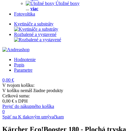
Úložné boxy
...
viac
Fotovoltika
Kvetináče a substráty
Rozbalené a vystavené
Hodnotenie
Popis
Parametre
0,00 €
V tvojom košíku:
V košíku nemáš žiadne produkty
Celková suma:
0,00 €
s DPH
Prejsť do nákupného košíka
0
Späť na K tlakovým umývačkam
Kärcher Eco!Booster 180
- Plochá tryska