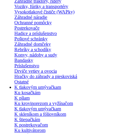
Záhradné traktory, ridery
Voziky, fúriky a transportéry
Vysokotlakové čističe (WAPky)
Záhradné náradie
Ochranné pomôcky
Postrekovače
Hadice a príslušenstvo
Poštové schránky
Záhradné domčeky
Rebríky a schodíky
Konvy, nádoby a sudy
Bandasky
Príslušenstvo
Drviče vetiev a ovocia
Hračky do záhrady a pieskoviská
Ostatné
K tlakovým umývačkam
Ku kosačkám
K pílam
Ku krovinorezom a vyžínačom
K tlakovým umývačkam
K skleníkom a fóliovníkom
K štiepačkám
K postrekovačom
Ku kultivátorom