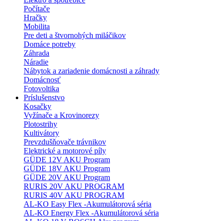
Počítače
Hračky
Mobilita
Pre deti a štvornohých miláčikov
Domáce potreby
Záhrada
Náradie
Nábytok a zariadenie domácnosti a záhrady
Domácnosť
Fotovoltika
Príslušenstvo
Kosačky
Vyžínače a Krovinorezy
Plotostrihy
Kultivátory
Prevzdušňovače trávnikov
Elektrické a motorové píly
GÜDE 12V AKU Program
GÜDE 18V AKU Program
GÜDE 20V AKU Program
RURIS 20V AKU PROGRAM
RURIS 40V AKU PROGRAM
AL-KO Easy Flex -Akumulátorová séria
AL-KO Energy Flex -Akumulátorová séria