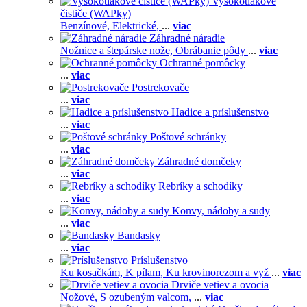
Vysokotlakové
čističe (WAPky)
Benzínové,
Elektrické,
...
viac
Záhradné náradie
Nožnice a štepárske nože,
Obrábanie pôdy
...
viac
Ochranné pomôcky
...
viac
Postrekovače
...
viac
Hadice a príslušenstvo
...
viac
Poštové schránky
...
viac
Záhradné domčeky
...
viac
Rebríky a schodíky
...
viac
Konvy, nádoby a sudy
...
viac
Bandasky
...
viac
Príslušenstvo
Ku kosačkám,
K pílam,
Ku krovinorezom a vyž
...
viac
Drviče vetiev a ovocia
Nožové,
S ozubeným valcom,
...
viac