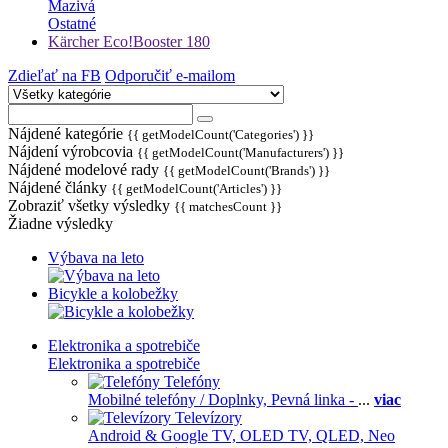
Mazivá
Ostatné
Kärcher Eco!Booster 180
Zdieľať na FB
Odporučiť e-mailom
Nájdené kategórie
{{ getModelCount('Categories') }}
Nájdení výrobcovia
{{ getModelCount('Manufacturers') }}
Nájdené modelové rady
{{ getModelCount('Brands') }}
Nájdené články
{{ getModelCount('Articles') }}
Zobraziť všetky výsledky
{{ matchesCount }}
Žiadne výsledky
Výbava na leto
Bicykle a kolobežky
Elektronika a spotrebiče
Elektronika a spotrebiče
Telefóny
Mobilné telefóny / Doplnky,
Pevná linka -
...
viac
Televízory
Android & Google TV,
OLED TV,
QLED, Neo