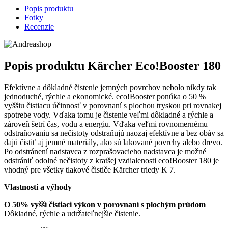
Popis produktu
Fotky
Recenzie
Popis produktu
Kärcher Eco!Booster 180
Efektívne a dôkladné čistenie jemných povrchov nebolo nikdy tak
jednoduché, rýchle a ekonomické. eco!Booster ponúka o 50 %
vyššiu čistiacu účinnosť v porovnaní s plochou tryskou pri rovnakej
spotrebe vody. Vďaka tomu je čistenie veľmi dôkladné a rýchle a
zároveň šetrí čas, vodu a energiu. Vďaka veľmi rovnomernému
odstraňovaniu sa nečistoty odstraňujú naozaj efektívne a bez obáv sa
dajú čistiť aj jemné materiály, ako sú lakované povrchy alebo drevo.
Po odstránení nadstavca z rozprašovacieho nadstavca je možné
odstrániť odolné nečistoty z kratšej vzdialenosti eco!Booster 180 je
vhodný pre všetky tlakové čističe Kärcher triedy K 7.
Vlastnosti a výhody
O 50% vyšší čistiaci výkon v porovnaní s plochým prúdom
Dôkladné, rýchle a udržateľnejšie čistenie.