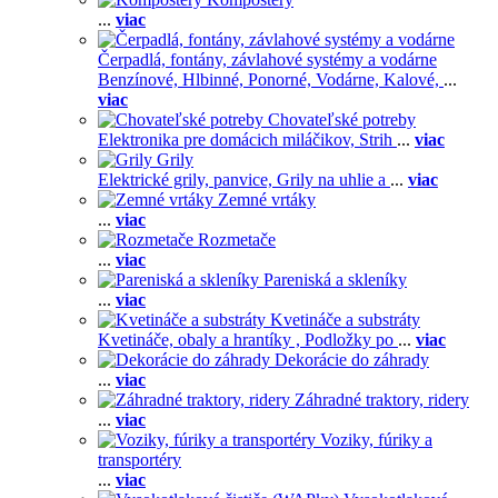
...
viac
Čerpadlá, fontány, závlahové systémy a vodárne
Benzínové,
Hlbinné,
Ponorné,
Vodárne,
Kalové,
...
viac
Chovateľské potreby
Elektronika pre domácich miláčikov,
Strih
...
viac
Grily
Elektrické grily, panvice,
Grily na uhlie a
...
viac
Zemné vrtáky
...
viac
Rozmetače
...
viac
Pareniská a skleníky
...
viac
Kvetináče a substráty
Kvetináče, obaly a hrantíky ,
Podložky po
...
viac
Dekorácie do záhrady
...
viac
Záhradné traktory, ridery
...
viac
Voziky, fúriky a
transportéry
...
viac