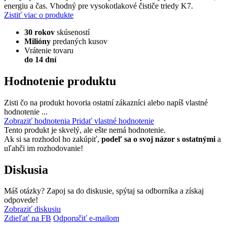
energiu a čas. Vhodný pre vysokotlakové čističe triedy K7.
Zistiť viac o produkte
30 rokov
skúseností
Milióny
predaných kusov
Vrátenie tovaru
do 14 dní
Hodnotenie produktu
Zisti čo na produkt hovoria ostatní zákazníci alebo napíš vlastné
hodnotenie ...
Zobraziť hodnotenia
Pridať vlastné hodnotenie
Tento produkt je skvelý, ale ešte nemá hodnotenie.
Ak si sa rozhodol ho zakúpiť,
podeľ sa o svoj názor s ostatnými
a
uľahči im rozhodovanie!
Diskusia
Máš otázky? Zapoj sa do diskusie, spýtaj sa odborníka a získaj
odpovede!
Zobraziť diskusiu
Zdieľať na FB
Odporučiť e-mailom