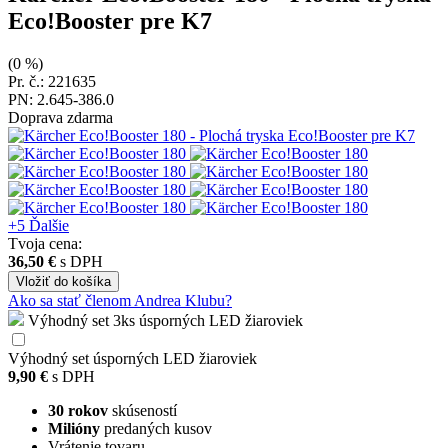
Eco!Booster pre K7
(0 %)
Pr. č.: 221635
PN: 2.645-386.0
Doprava zdarma
+5
Ďalšie
Tvoja cena:
36,50 €
s DPH
Vložiť
do košíka
Ako sa stať členom Andrea Klubu?
Výhodný set 3ks úsporných LED žiaroviek
Výhodný set úsporných LED žiaroviek
9,90 €
s DPH
30 rokov
skúseností
Milióny
predaných kusov
Vrátenie tovaru