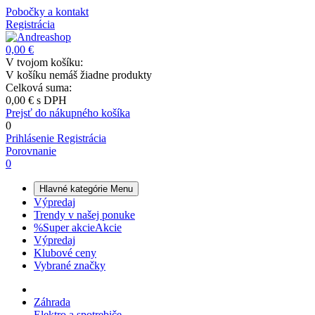
Pobočky a kontakt
Registrácia
0,00 €
V tvojom košíku:
V košíku nemáš žiadne produkty
Celková suma:
0,00 €
s DPH
Prejsť do nákupného košíka
0
Prihlásenie
Registrácia
Porovnanie
0
Hlavné kategórie
Menu
Výpredaj
Trendy v našej ponuke
%
Super akcie
Akcie
Výpredaj
Klubové ceny
Vybrané značky
Záhrada
Elektro a spotrebiče