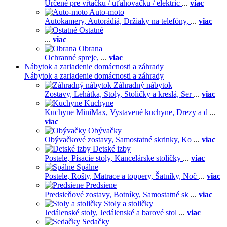
Určené pre vŕtačku / uťahovačku / elektric
...
viac
Auto-moto
Autokamery,
Autorádiá,
Držiaky na telefóny,
...
viac
Ostatné
...
viac
Obrana
Ochranné spreje,
...
viac
Nábytok a zariadenie domácnosti a záhrady
Nábytok a zariadenie domácnosti a záhrady
Záhradný nábytok
Zostavy,
Lehátka,
Stoly,
Stoličky a kreslá,
Ser
...
viac
Kuchyne
Kuchyne MiniMax,
Vystavené kuchyne,
Drezy a d
...
viac
Obývačky
Obývačkové zostavy,
Samostatné skrinky,
Ko
...
viac
Detské izby
Postele,
Písacie stoly,
Kancelárske stoličky
...
viac
Spálne
Postele,
Rošty,
Matrace a toppery,
Šatníky,
Noč
...
viac
Predsiene
Predsieňové zostavy,
Botníky,
Samostatné sk
...
viac
Stoly a stoličky
Jedálenské stoly,
Jedálenské a barové stol
...
viac
Sedačky