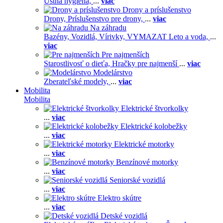
Ústna hygiena,
...
viac
Drony a príslušenstvo
Drony,
Príslušenstvo pre drony,
...
viac
Na záhradu
Bazény,
Vozidlá,
Vírivky,
VYMAZAT Leto a voda,
...
viac
Pre najmenších
Starostlivosť o dieťa,
Hračky pre najmenší
...
viac
Modelárstvo
Zberateľské modely,
...
viac
Mobilita
Mobilita
Elektrické štvorkolky
...
viac
Elektrické kolobežky
...
viac
Elektrické motorky
...
viac
Benzínové motorky
...
viac
Seniorské vozidlá
...
viac
Elektro skútre
...
viac
Detské vozidlá