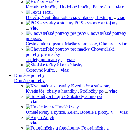
Hračky
Kreatívne hračky,
Hudobné hračky,
Penové p
...
viac
Textil
Dievča,
Neutrálna kolekcia,
Chlapec,
Textil pr
...
viac
POS - vzorky a stojany
...
viac
Chovateľské potreby
pre psov
Cestovanie so psom,
Maškrty pre psov,
Obojky
...
viac
Chovateľské
potreby pre mačky
Toalety pre mačky,
...
viac
Školské tašky
Cestovné kufre,
...
viac
Domáce potreby
Domáce potreby
Kvetináče a substráty
Kvetináče, obaly a hrantíky ,
Podložky po
...
viac
Substráty a hnojivá
...
viac
Umelé kvety
Umelé kvety a kytice,
Zeleň,
Bobule a plody,
V
...
viac
Anjeli
...
viac
Fotorámčeky a