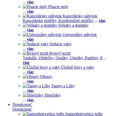
...
viac
Písacie stoly
...
viac
Kancelársky nábytok
Kancelárske stoličky,
Konferenčné stoličky
...
viac
Vešiaky a doplnky
...
viac
Univerzálny nábytok
...
viac
Sedacie vaky
...
viac
Bytový textil
Vankúše,
Obliečky,
Osušky,
Uteráky,
Paplóny,
P
...
viac
Úložné boxy a vaky
...
viac
Obrazy
...
viac
Tapety a Lišty
...
viac
Slnečníky
...
viac
Domácnosť
Domácnosť
Samoohrievajúce jedlo