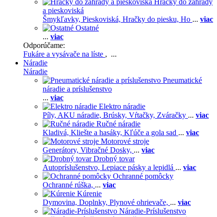
Hračky do záhrady
a pieskoviská
Šmykľavky,
Pieskoviská,
Hračky do piesku,
Ho
...
viac
Ostatné
...
viac
Odporúčame:
Fukáre a vysávače na líste
, ...
Náradie
Náradie
Pneumatické
náradie a príslušenstvo
...
viac
Elektro náradie
Píly,
AKU náradie,
Brúsky,
Vŕtačky,
Zváračky
...
viac
Ručné náradie
Kladivá,
Kliešte a hasáky,
Kľúče a gola sad
...
viac
Motorové stroje
Generátory,
Vibračné Dosky,
...
viac
Drobný tovar
Autopríslušenstvo,
Lepiace pásky a lepidlá
...
viac
Ochranné pomôcky
Ochranné rúška,
...
viac
Kúrenie
Dymovina,
Doplnky,
Plynové ohrievače,
...
viac
Náradie-Príslušenstvo