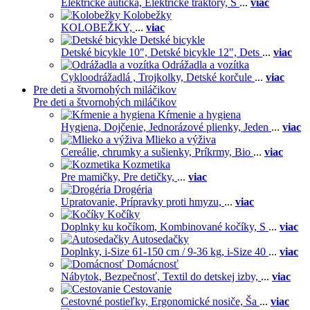
Elektrické autíčka,
Elektrické traktory,
Š
...
viac
Kolobežky
KOLOBEŽKY,
...
viac
Detské bicykle
Detské bicykle 10",
Detské bicykle 12",
Dets
...
viac
Odrážadla a vozítka
Cykloodrážadlá ,
Trojkolky,
Detské korčule
...
viac
Pre deti a štvornohých miláčikov
Pre deti a štvornohých miláčikov
Kŕmenie a hygiena
Hygiena,
Dojčenie,
Jednorázové plienky,
Jeden
...
viac
Mlieko a výživa
Cereálie, chrumky a sušienky,
Príkrmy,
Bio
...
viac
Kozmetika
Pre mamičky,
Pre detičky,
...
viac
Drogéria
Upratovanie,
Prípravky proti hmyzu,
...
viac
Kočíky
Doplnky ku kočíkom,
Kombinované kočíky,
S
...
viac
Autosedačky
Doplnky,
i-Size 61-150 cm / 9-36 kg,
i-Size 40
...
viac
Domácnosť
Nábytok,
Bezpečnosť,
Textil do detskej izby,
...
viac
Cestovanie
Cestovné postieľky,
Ergonomické nosiče,
Ša
...
viac