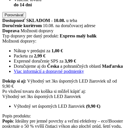
do 14 dní
Porovnávať
Dostupnosť
SKLADOM
-
10.08.
u teba
Doručenie kuriérom
10.08. na doručovacej adrese
Doprava
Možnosti dopravy
Typ dopravy pre daný produkt:
Express malý balík
Možnosti dopravy:
Nákup v predajni za
1,00 €
Packeta za
2,99 €
Expresné doručenie SPS za
3,99 €
Doručujeme aj do
Česka
a pohraničných oblastí
Maďarska
Viac informácií a dopravné podmienky
Dokúp si aj:
Výhodný set 3ks úsporných LED žiaroviek už od
9,90 €
Po vložení tovaru do košíka si môžeš kúpiť aj:
Výhodný set 3ks úsporných LED žiaroviek
Výhodný set úsporných LED žiaroviek
(9,90 €)
Popis produktu:
Popis
: Ideálny pre jemné povrchy a veľmi efektívny – eco!Booster
poskytuje o 50 % vyšší čistiaci výkon ako plochý prúd, šetrí vodu,