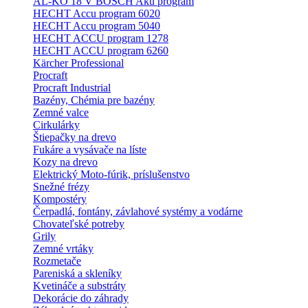
AL-KO 18 V BOSCH Aku program
HECHT Accu program 6020
HECHT Accu program 5040
HECHT ACCU program 1278
HECHT ACCU program 6260
Kärcher Professional
Procraft
Procraft Industrial
Bazény, Chémia pre bazény
Zemné valce
Cirkulárky
Štiepačky na drevo
Fukáre a vysávače na líste
Kozy na drevo
Elektrický Moto-fúrik, príslušenstvo
Snežné frézy
Kompostéry
Čerpadlá, fontány, závlahové systémy a vodárne
Chovateľské potreby
Grily
Zemné vrtáky
Rozmetače
Pareniská a skleníky
Kvetináče a substráty
Dekorácie do záhrady