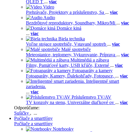
QLED T
...
viac
Video
Prehrávače,
Projektory a príslušenstvo,
Sa
...
viac
Audio
Bezdrôtové reproduktory,
Soundbary,
Mikro/Mi
...
viac
Domáce kiná
...
viac
Biela technika
Voľne stojace spotrebiče,
Vstavané spotreb
...
viac
Malé spotrebiče
Meteostanice, teplomery,
Vykurovanie,
Príprava
...
viac
Multimédiá a zábava
Filmy,
Pamäťové karty,
USB kľúče,
Externé
...
viac
Fotoaparáty a kamery
Fotoaparáty,
Kamery,
Ďalekohľady,
Fotopasce,
...
viac
Inteligentné smart
zariadenia.
...
viac
Príslušenstvo TV/AV
TV konzoly na stenu,
Univerzálne diaľkové ov
...
viac
Odporúčame:
Sušičky
, ...
Počítače a smartfóny
Počítače a smartfóny
Notebooky