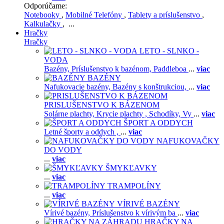
Odporúčame:
Notebooky
,
Mobilné Telefóny
,
Tablety a príslušenstvo
,
Kalkulačky
, ...
Hračky
Hračky
LETO - SLNKO -
VODA
Bazény,
Príslušenstvo k bazénom,
Paddleboa
...
viac
BAZÉNY
Nafukovacie bazény,
Bazény s konštrukciou,
...
viac
PRISLUŠENSTVO K BÁZENOM
Solárne plachty,
Krycie plachty ,
Schodíky,
Vy
...
viac
ŠPORT A ODDYCH
Letné športy a oddych ,
...
viac
NAFUKOVAČKY
DO VODY
...
viac
ŠMYKĽAVKY
...
viac
TRAMPOLÍNY
...
viac
VÍRIVÉ BAZÉNY
Vírivé bazény,
Príslušenstvo k vírivým ba
...
viac
HRAČKY NA