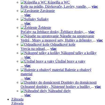
Kúpelňa a WC
Koše na prádlo,
Dávkovače,
Lavóry, vandle,
...
viac
Zaváranie
...
viac
Sušiaky
...
viac
Žehlenie
Poťahy na žehliace dosky,
Žehliace dosky,
...
viac
Náradie na upratovanie
Vedrá ,
Mopy a mopové sety,
Hubky a drôtenky
...
viac
Odpadkové koše
Vrecia na odpad,
...
viac
Nákupné tašky a košíky
...
viac
Úložné boxy a vaky
...
viac
Balenie a obalový
material
...
viac
Doplnky do domácnosti
Ochranné doplnky ,
Nástenné hodiny a budíky
...
viac
Náhradné diely
...
viac
Záhrada
Záhrada