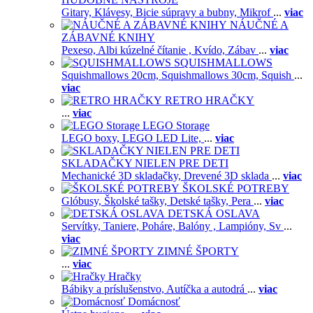
Gitary,
Klávesy,
Bicie súpravy a bubny,
Mikrof
...
viac
NÁUČNÉ A
ZÁBAVNÉ KNIHY
Pexeso,
Albi kúzelné čítanie ,
Kvído,
Zábav
...
viac
SQUISHMALLOWS
Squishmallows 20cm,
Squishmallows 30cm,
Squish
...
viac
RETRO HRAČKY
...
viac
LEGO Storage
LEGO boxy,
LEGO LED Lite,
...
viac
SKLADAČKY NIELEN PRE DETI
Mechanické 3D skladačky,
Drevené 3D sklada
...
viac
ŠKOLSKÉ POTREBY
Glóbusy,
Školské tašky,
Detské tašky,
Pera
...
viac
DETSKÁ OSLAVA
Servítky,
Taniere,
Poháre,
Balóny ,
Lampióny,
Sv
...
viac
ZIMNÉ ŠPORTY
...
viac
Hračky
Bábiky a príslušenstvo,
Autíčka a autodrá
...
viac
Domácnosť