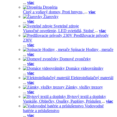
...
viac
Drogéria
Čistý a voňavý domov,
Proti hmyzu,
...
viac
Žiarovky
...
viac
Svetelné zdroje
Vianočné osvetlenie,
LED svietidlá,
Stolné
...
viac
Predlžovacie prívody
230V
...
viac
Spínacie Hodiny , merače
...
viac
Domové zvončeky
...
viac
Domáce videovrátniky
...
viac
Elektroinštalačný materiál
...
viac
Zámky, vložky trezory
...
viac
Bytový textil a doplnky
Vankúše,
Obliečky,
Osušky,
Paplóny,
Príslušen
...
viac
Vodovodné
batérie a príslušenstvo
...
viac