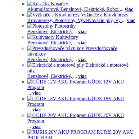
Kosačky
Akumulátorové,
Benzínové,
Elektrické,
Robot
...
viac
Vyžínače a Krovinorezy
Krovinorezy,
Plotostrihy,
Vyvetvovacie píly,
Vy
...
viac
Plotostrihy
Benzínové,
Elektrické,
...
viac
Kultivátory
Benzínové,
Elektrické,
...
viac
Prevzdušňovače
trávnikov
Benzínové,
Elektrické,
...
viac
Elektrické a motorové
píly
Benzínové,
Elektrické,
...
viac
GÜDE 12V AKU
Program
...
viac
GÜDE 18V AKU
Program
...
viac
GÜDE 20V AKU
Program
...
viac
RURIS 20V AKU
PROGRAM