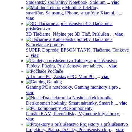
Študentský spoľahlivý Notebook,
Štúdium
...
viac
Mobilné Telefóny
smartfóny Samsung,
iPhone,
smartfóny Xiaomi,
t
...
viac
3D Tlačiarne a
príslušenstvo
3D Tlačiarne,
Náplne pre 3D Tlač,
Príslušen
...
viac
Tlačiarne a
Kancelárske potreby
SUPER Dopredaj EPSON TANK,
Tlačiarne,
Tankové
...
viac
Tablety a príslušenstvo
Tablety,
Púzdra,
Príslušenstvo pre tablety,
...
viac
Počítače
All in one PC,
Zostavy PC,
Mini PC,
...
viac
Gaming
Gaming PC a notebooky,
Gaming monitory a pro
...
viac
Nositeľná elektronika
Detské smart hodinky,
Smart náramky,
Smart h
...
viac
PC komponenty
Pamäte RAM,
Pevné disky,
Výmenné kity a boxy
...
viac
Projektory a príslušenstvo
Projektory,
Plátna,
Držiaky,
Príslušenstvo k p
...
viac