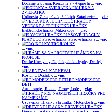
Dočasné tetovania,
Kreatívne a výtvarné hr
...
viac
FIGÚRKY A
ZVIERATKÁ
Hrdinovia,
Z rozprávok,
Schleich,
Safari zviera
...
viac
VEDECKÉ A TECHNICKÉ HRAČKY
Elektronické hračky,
Mikroskopy,
...
viac
PLYŠOVÉ HRAČKY
PLAY ECO Plyšové hračky,
Plyšové hračky s
...
viac
TROJKOLKY
...
viac
HRÁME SA NA
PROFESIE
Detské Kuchynky,
Doplnky do kuchynky,
Detský
...
viac
KARNEVAL
Kostýmy,
Doplnky,
...
viac
RC MODELY PRE
DETI
Autá a stroje ,
Roboti ,
Drony,
Lode,
...
viac
HRAČKY PRE
NAJMENŠÍCH
Uspavačky,
Hrkálky a hryzátka,
Motorické h
...
viac
DREVENÉ HRAČKY
Drevené vláčiky a koľajnice,
Hojdacie ko
...
viac