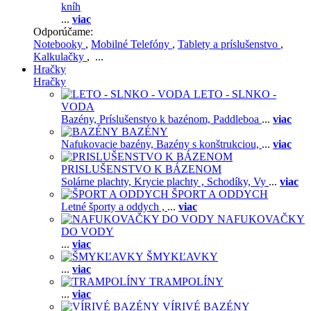
kníh
...
viac
Odporúčame:
Notebooky
,
Mobilné Telefóny
,
Tablety a príslušenstvo
,
Kalkulačky
, ...
Hračky
Hračky
LETO - SLNKO -
VODA
Bazény,
Príslušenstvo k bazénom,
Paddleboa
...
viac
BAZÉNY
Nafukovacie bazény,
Bazény s konštrukciou,
...
viac
PRISLUŠENSTVO K BÁZENOM
Solárne plachty,
Krycie plachty ,
Schodíky,
Vy
...
viac
ŠPORT A ODDYCH
Letné športy a oddych ,
...
viac
NAFUKOVAČKY
DO VODY
...
viac
ŠMYKĽAVKY
...
viac
TRAMPOLÍNY
...
viac
VÍRIVÉ BAZÉNY