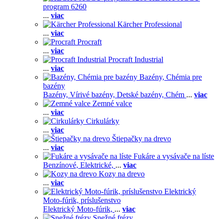
program 6260
...
viac
Kärcher Professional
...
viac
Procraft
...
viac
Procraft Industrial
...
viac
Bazény, Chémia pre
bazény
Bazény,
Vírivé bazény,
Detské bazény,
Chém
...
viac
Zemné valce
...
viac
Cirkulárky
...
viac
Štiepačky na drevo
...
viac
Fukáre a vysávače na líste
Benzínové,
Elektrické,
...
viac
Kozy na drevo
...
viac
Elektrický
Moto-fúrik, príslušenstvo
Elektrický Moto-fúrik,
...
viac
Snežné frézy