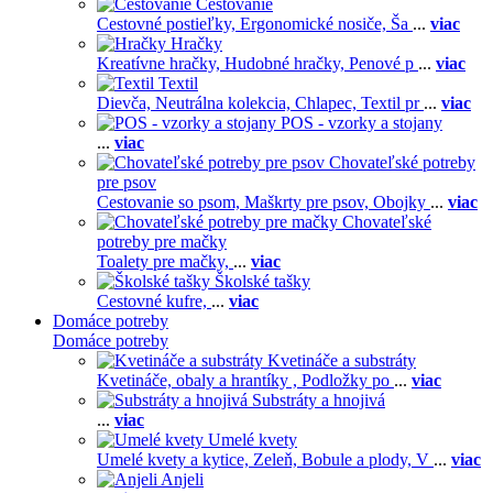
Cestovanie
Cestovné postieľky,
Ergonomické nosiče,
Ša
...
viac
Hračky
Kreatívne hračky,
Hudobné hračky,
Penové p
...
viac
Textil
Dievča,
Neutrálna kolekcia,
Chlapec,
Textil pr
...
viac
POS - vzorky a stojany
...
viac
Chovateľské potreby
pre psov
Cestovanie so psom,
Maškrty pre psov,
Obojky
...
viac
Chovateľské
potreby pre mačky
Toalety pre mačky,
...
viac
Školské tašky
Cestovné kufre,
...
viac
Domáce potreby
Domáce potreby
Kvetináče a substráty
Kvetináče, obaly a hrantíky ,
Podložky po
...
viac
Substráty a hnojivá
...
viac
Umelé kvety
Umelé kvety a kytice,
Zeleň,
Bobule a plody,
V
...
viac
Anjeli