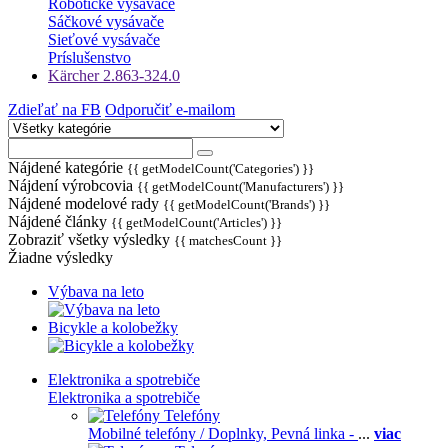
Robotické vysávače
Sáčkové vysávače
Sieťové vysávače
Príslušenstvo
Kärcher 2.863-324.0
Zdieľať na FB
Odporučiť e-mailom
Nájdené kategórie
{{ getModelCount('Categories') }}
Nájdení výrobcovia
{{ getModelCount('Manufacturers') }}
Nájdené modelové rady
{{ getModelCount('Brands') }}
Nájdené články
{{ getModelCount('Articles') }}
Zobraziť všetky výsledky
{{ matchesCount }}
Žiadne výsledky
Výbava na leto
Bicykle a kolobežky
Elektronika a spotrebiče
Elektronika a spotrebiče
Telefóny
Mobilné telefóny / Doplnky,
Pevná linka -
...
viac