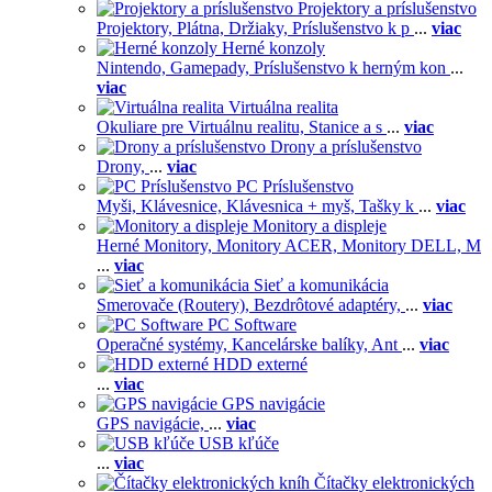
Projektory a príslušenstvo
Projektory,
Plátna,
Držiaky,
Príslušenstvo k p
...
viac
Herné konzoly
Nintendo,
Gamepady,
Príslušenstvo k herným kon
...
viac
Virtuálna realita
Okuliare pre Virtuálnu realitu,
Stanice a s
...
viac
Drony a príslušenstvo
Drony,
...
viac
PC Príslušenstvo
Myši,
Klávesnice,
Klávesnica + myš,
Tašky k
...
viac
Monitory a displeje
Herné Monitory,
Monitory ACER,
Monitory DELL,
M
...
viac
Sieť a komunikácia
Smerovače (Routery),
Bezdrôtové adaptéry,
...
viac
PC Software
Operačné systémy,
Kancelárske balíky,
Ant
...
viac
HDD externé
...
viac
GPS navigácie
GPS navigácie,
...
viac
USB kľúče
...
viac
Čítačky elektronických