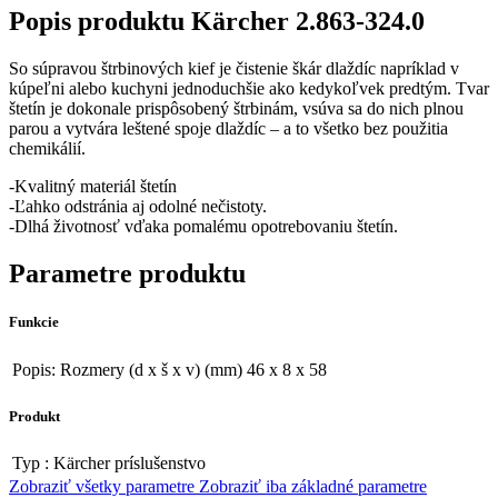
Popis produktu
Kärcher 2.863-324.0
So súpravou štrbinových kief je čistenie škár dlaždíc napríklad v
kúpeľni alebo kuchyni jednoduchšie ako kedykoľvek predtým. Tvar
štetín je dokonale prispôsobený štrbinám, vsúva sa do nich plnou
parou a vytvára leštené spoje dlaždíc – a to všetko bez použitia
chemikálií.
-Kvalitný materiál štetín
-Ľahko odstránia aj odolné nečistoty.
-Dlhá životnosť vďaka pomalému opotrebovaniu štetín.
Parametre produktu
Funkcie
Popis:
Rozmery (d x š x v) (mm) 46 x 8 x 58
Produkt
Typ :
Kärcher príslušenstvo
Zobraziť všetky parametre
Zobraziť iba základné parametre