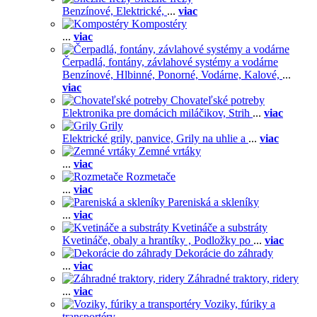
Benzínové,
Elektrické,
...
viac
Kompostéry
...
viac
Čerpadlá, fontány, závlahové systémy a vodárne
Benzínové,
Hlbinné,
Ponorné,
Vodárne,
Kalové,
...
viac
Chovateľské potreby
Elektronika pre domácich miláčikov,
Strih
...
viac
Grily
Elektrické grily, panvice,
Grily na uhlie a
...
viac
Zemné vrtáky
...
viac
Rozmetače
...
viac
Pareniská a skleníky
...
viac
Kvetináče a substráty
Kvetináče, obaly a hrantíky ,
Podložky po
...
viac
Dekorácie do záhrady
...
viac
Záhradné traktory, ridery
...
viac
Voziky, fúriky a
transportéry