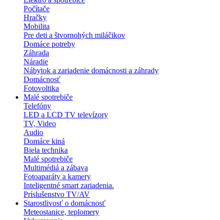
Počítače
Hračky
Mobilita
Pre deti a štvornohých miláčikov
Domáce potreby
Záhrada
Náradie
Nábytok a zariadenie domácnosti a záhrady
Domácnosť
Fotovoltika
Malé spotrebiče
Telefóny
LED a LCD TV televízory
TV, Video
Audio
Domáce kiná
Biela technika
Malé spotrebiče
Multimédiá a zábava
Fotoaparáty a kamery
Inteligentné smart zariadenia.
Príslušenstvo TV/AV
Starostlivosť o domácnosť
Meteostanice, teplomery