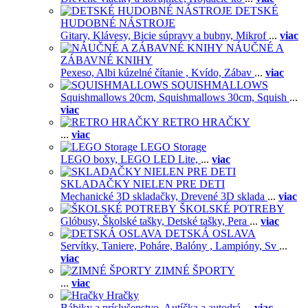
DETSKÉ
HUDOBNÉ NÁSTROJE
Gitary,
Klávesy,
Bicie súpravy a bubny,
Mikrof
...
viac
NÁUČNÉ A
ZÁBAVNÉ KNIHY
Pexeso,
Albi kúzelné čítanie ,
Kvído,
Zábav
...
viac
SQUISHMALLOWS
Squishmallows 20cm,
Squishmallows 30cm,
Squish
...
viac
RETRO HRAČKY
...
viac
LEGO Storage
LEGO boxy,
LEGO LED Lite,
...
viac
SKLADAČKY NIELEN PRE DETI
Mechanické 3D skladačky,
Drevené 3D sklada
...
viac
ŠKOLSKÉ POTREBY
Glóbusy,
Školské tašky,
Detské tašky,
Pera
...
viac
DETSKÁ OSLAVA
Servítky,
Taniere,
Poháre,
Balóny ,
Lampióny,
Sv
...
viac
ZIMNÉ ŠPORTY
...
viac
Hračky
Bábiky a príslušenstvo,
Autíčka a autodrá
...
viac