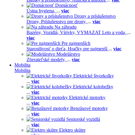
Domácnosť
Ústna hygiena,
...
viac
Drony a príslušenstvo
Drony,
Príslušenstvo pre drony,
...
viac
Na záhradu
Bazény,
Vozidlá,
Vírivky,
VYMAZAT Leto a voda,
...
viac
Pre najmenších
Starostlivosť o dieťa,
Hračky pre najmenší
...
viac
Modelárstvo
Zberateľské modely,
...
viac
Mobilita
Mobilita
Elektrické štvorkolky
...
viac
Elektrické kolobežky
...
viac
Elektrické motorky
...
viac
Benzínové motorky
...
viac
Seniorské vozidlá
...
viac
Elektro skútre