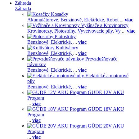
Záhrada
Záhrada
Kosačky
Akumulátorové,
Benzínové,
Elektrické,
Robot
...
viac
Vyžínače a Krovinorezy
Krovinorezy,
Plotostrihy,
Vyvetvovacie píly,
Vy
...
viac
Plotostrihy
Benzínové,
Elektrické,
...
viac
Kultivátory
Benzínové,
Elektrické,
...
viac
Prevzdušňovače
trávnikov
Benzínové,
Elektrické,
...
viac
Elektrické a motorové
píly
Benzínové,
Elektrické,
...
viac
GÜDE 12V AKU
Program
...
viac
GÜDE 18V AKU
Program
...
viac
GÜDE 20V AKU
Program
...
viac