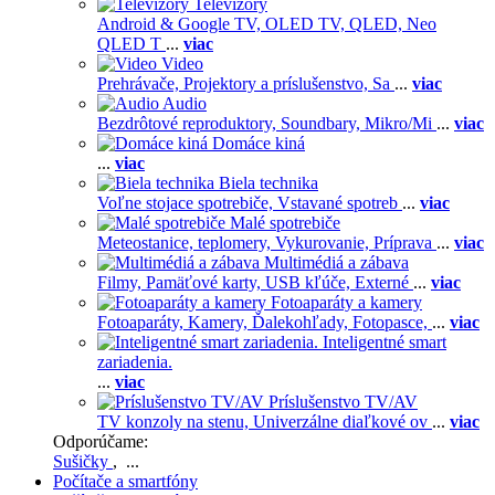
Televízory
Android & Google TV,
OLED TV,
QLED, Neo
QLED T
...
viac
Video
Prehrávače,
Projektory a príslušenstvo,
Sa
...
viac
Audio
Bezdrôtové reproduktory,
Soundbary,
Mikro/Mi
...
viac
Domáce kiná
...
viac
Biela technika
Voľne stojace spotrebiče,
Vstavané spotreb
...
viac
Malé spotrebiče
Meteostanice, teplomery,
Vykurovanie,
Príprava
...
viac
Multimédiá a zábava
Filmy,
Pamäťové karty,
USB kľúče,
Externé
...
viac
Fotoaparáty a kamery
Fotoaparáty,
Kamery,
Ďalekohľady,
Fotopasce,
...
viac
Inteligentné smart
zariadenia.
...
viac
Príslušenstvo TV/AV
TV konzoly na stenu,
Univerzálne diaľkové ov
...
viac
Odporúčame:
Sušičky
, ...
Počítače a smartfóny