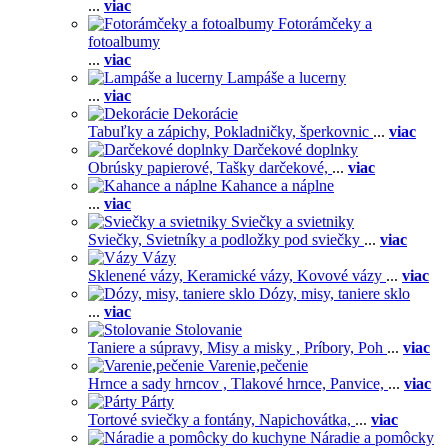
...
viac
Fotorámčeky a
fotoalbumy
...
viac
Lampáše a lucerny
...
viac
Dekorácie
Tabuľky a zápichy,
Pokladničky, šperkovnic
...
viac
Darčekové doplnky
Obrúsky papierové,
Tašky darčekové,
...
viac
Kahance a náplne
...
viac
Sviečky a svietniky
Sviečky,
Svietníky a podložky pod sviečky
...
viac
Vázy
Sklenené vázy,
Keramické vázy,
Kovové vázy
...
viac
Dózy, misy, taniere sklo
...
viac
Stolovanie
Taniere a súpravy,
Misy a misky ,
Príbory,
Poh
...
viac
Varenie,pečenie
Hrnce a sady hrncov ,
Tlakové hrnce,
Panvice,
...
viac
Párty
Tortové sviečky a fontány,
Napichovátka,
...
viac
Náradie a pomôcky