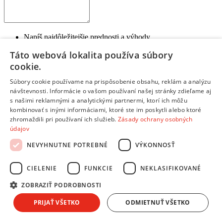
Napíš najdôležitejšie prednosti a výhody
Ktoré vlastnosti tohto produktu ťa potešili?
Táto webová lokalita používa súbory
Každý bod napíš na nový riadok
cookie.
Negatíva:
Súbory cookie používame na prispôsobenie obsahu, reklám a analýzu
návštevnosti. Informácie o vašom používaní našej stránky zdieľame aj
s našimi reklamnými a analytickými partnermi, ktorí ich môžu
kombinovať s inými informáciami, ktoré ste im poskytli alebo ktoré
zhromaždili pri používaní ich služieb.
Zásady ochrany osobných
údajov
Napíš slabé stránky a nevýhody produktu
Čo by mohlo byť na produkte lepšie?
NEVYHNUTNE POTREBNÉ
VÝKONNOSŤ
Každý bod napíš na nový riadok
Ak si s výrobkom 100% spokojný, toto políčko nevypĺňaj
CIELENIE
FUNKCIE
NEKLASIFIKOVANÉ
Zhrnutie:
*
ZOBRAZIŤ PODROBNOSTI
PRIJAŤ VŠETKO
ODMIETNUŤ VŠETKO