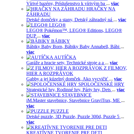
Vírivé bazény,
Príslušenstvo k vírivým ba
...
viac
HRAČKY NA
ZÁHRADU
Detské domčeky a stany,
Detský záhradný ná
...
viac
LEGO®
LEGO® Pokémon™,
LEGO® Editions,
LEGO®
DUP
...
viac
BÁBIKY
Bábiky Baby Born,
Bábiky Baby Annabell,
Bábi
...
viac
AUTÍČKA
Garáže a hracie sety,
Technické stroje a a
...
viac
Z FILMOV,
HIER A ROZPRÁVOK
Gabby a jej kúzelný domček,
Ako vycvičiť
...
viac
SPOLOČENSKÉ HRY
Strategické hry,
Rodinné hry,
Párty hry,
Dets
...
viac
STAVEBNICE
iM.Master stavebnice,
Stavebnice GraviTrax,
ME
...
viac
PUZZLE
Detské puzzle,
3D Puzzle,
Puzzle 300d,
Puzzle 5
...
viac
KREATÍVNE TVORENIE PRE DETI