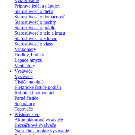
Vykurovanie
Príprava jedál a nápojov
Starostlivosť o dieťa
Starostlivosť o domácnosť
Starostlivosť o nechty
Starostlivosť o prádlo
Starostlivosť o telo a krásu
Starostlivosť o zdravie
Starostlivosť o vlasy
Vlhkomery
Hodiny, budíky
Lapače hmyzu
Ventilátory
Vysávače
Vysávače
Čističe na okná
Elektrické čističe podláh
Robotickí pomocníci
Parné čističe
Separátory
Tepovače
Príslušenstvo
Akumulátorové vysávače
Bezsáčkové vysávače
Na suché a mokré vysávanie