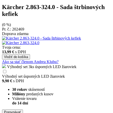
Kärcher 2.863-324.0
- Sada štrbinových
kefiek
(0 %)
Pr. č.: 202469
Doprava zdarma
Tvoja cena:
13,99 €
s DPH
Vložiť
do košíka
Ako sa stať členom Andrea Klubu?
Výhodný set 3ks úsporných LED žiaroviek
Výhodný set úsporných LED žiaroviek
9,90 €
s DPH
30 rokov
skúseností
Milióny
predaných kusov
Vrátenie tovaru
do 14 dní
Porovnávať