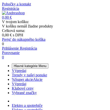
Pobočky a kontakt
Registrácia
0,00 €
V tvojom košíku:
V košíku nemáš žiadne produkty
Celková suma:
0,00 €
s DPH
Prejsť do nákupného košíka
0
Prihlásenie
Registrácia
Porovnanie
0
Hlavné kategórie
Menu
Výpredaj
Trendy v našej ponuke
%
Super akcie
Akcie
Výpredaj
Klubové ceny
Vybrané značky
Elektro a spotrebiče
Elektro a spotrebiče