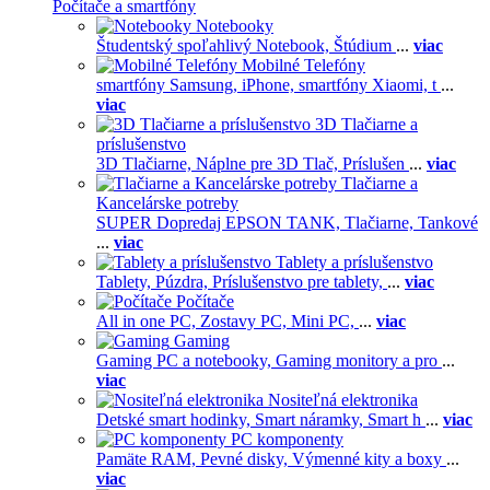
Počítače a smartfóny
Notebooky
Študentský spoľahlivý Notebook,
Štúdium
...
viac
Mobilné Telefóny
smartfóny Samsung,
iPhone,
smartfóny Xiaomi,
t
...
viac
3D Tlačiarne a
príslušenstvo
3D Tlačiarne,
Náplne pre 3D Tlač,
Príslušen
...
viac
Tlačiarne a
Kancelárske potreby
SUPER Dopredaj EPSON TANK,
Tlačiarne,
Tankové
...
viac
Tablety a príslušenstvo
Tablety,
Púzdra,
Príslušenstvo pre tablety,
...
viac
Počítače
All in one PC,
Zostavy PC,
Mini PC,
...
viac
Gaming
Gaming PC a notebooky,
Gaming monitory a pro
...
viac
Nositeľná elektronika
Detské smart hodinky,
Smart náramky,
Smart h
...
viac
PC komponenty
Pamäte RAM,
Pevné disky,
Výmenné kity a boxy
...
viac