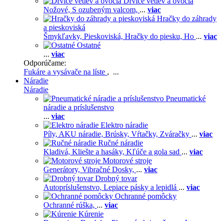
Drviče vetiev a ovocia
Nožové,
S ozubeným valcom,
...
viac
Hračky do záhrady
a pieskoviská
Šmykľavky,
Pieskoviská,
Hračky do piesku,
Ho
...
viac
Ostatné
...
viac
Odporúčame:
Fukáre a vysávače na líste
, ...
Náradie
Náradie
Pneumatické
náradie a príslušenstvo
...
viac
Elektro náradie
Píly,
AKU náradie,
Brúsky,
Vŕtačky,
Zváračky
...
viac
Ručné náradie
Kladivá,
Kliešte a hasáky,
Kľúče a gola sad
...
viac
Motorové stroje
Generátory,
Vibračné Dosky,
...
viac
Drobný tovar
Autopríslušenstvo,
Lepiace pásky a lepidlá
...
viac
Ochranné pomôcky
Ochranné rúška,
...
viac
Kúrenie