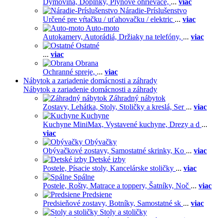
Dymovina,
Doplnky,
Plynové ohrievače,
...
viac
Náradie-Príslušenstvo
Určené pre vŕtačku / uťahovačku / elektric
...
viac
Auto-moto
Autokamery,
Autorádiá,
Držiaky na telefóny,
...
viac
Ostatné
...
viac
Obrana
Ochranné spreje,
...
viac
Nábytok a zariadenie domácnosti a záhrady
Nábytok a zariadenie domácnosti a záhrady
Záhradný nábytok
Zostavy,
Lehátka,
Stoly,
Stoličky a kreslá,
Ser
...
viac
Kuchyne
Kuchyne MiniMax,
Vystavené kuchyne,
Drezy a d
...
viac
Obývačky
Obývačkové zostavy,
Samostatné skrinky,
Ko
...
viac
Detské izby
Postele,
Písacie stoly,
Kancelárske stoličky
...
viac
Spálne
Postele,
Rošty,
Matrace a toppery,
Šatníky,
Noč
...
viac
Predsiene
Predsieňové zostavy,
Botníky,
Samostatné sk
...
viac
Stoly a stoličky