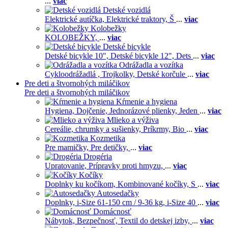
...
viac
Detské vozidlá
Elektrické autíčka,
Elektrické traktory,
Š
...
viac
Kolobežky
KOLOBEŽKY,
...
viac
Detské bicykle
Detské bicykle 10",
Detské bicykle 12",
Dets
...
viac
Odrážadla a vozítka
Cykloodrážadlá ,
Trojkolky,
Detské korčule
...
viac
Pre deti a štvornohých miláčikov
Pre deti a štvornohých miláčikov
Kŕmenie a hygiena
Hygiena,
Dojčenie,
Jednorázové plienky,
Jeden
...
viac
Mlieko a výživa
Cereálie, chrumky a sušienky,
Príkrmy,
Bio
...
viac
Kozmetika
Pre mamičky,
Pre detičky,
...
viac
Drogéria
Upratovanie,
Prípravky proti hmyzu,
...
viac
Kočíky
Doplnky ku kočíkom,
Kombinované kočíky,
S
...
viac
Autosedačky
Doplnky,
i-Size 61-150 cm / 9-36 kg,
i-Size 40
...
viac
Domácnosť
Nábytok,
Bezpečnosť,
Textil do detskej izby,
...
viac