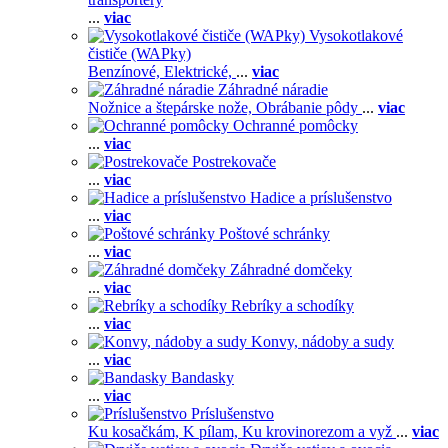
...
viac
Vysokotlakové
čističe (WAPky)
Benzínové,
Elektrické,
...
viac
Záhradné náradie
Nožnice a štepárske nože,
Obrábanie pôdy
...
viac
Ochranné pomôcky
...
viac
Postrekovače
...
viac
Hadice a príslušenstvo
...
viac
Poštové schránky
...
viac
Záhradné domčeky
...
viac
Rebríky a schodíky
...
viac
Konvy, nádoby a sudy
...
viac
Bandasky
...
viac
Príslušenstvo
Ku kosačkám,
K pílam,
Ku krovinorezom a vyž
...
viac