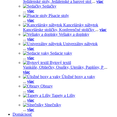
Jedálenské stoly,
Jedálenské a barové stol
...
viac
Sedačky
...
viac
Písacie stoly
...
viac
Kancelársky nábytok
Kancelárske stoličky,
Konferenčné stoličky
...
viac
Vešiaky a doplnky
...
viac
Univerzálny nábytok
...
viac
Sedacie vaky
...
viac
Bytový textil
Vankúše,
Obliečky,
Osušky,
Uteráky,
Paplóny,
P
...
viac
Úložné boxy a vaky
...
viac
Obrazy
...
viac
Tapety a Lišty
...
viac
Slnečníky
...
viac
Domácnosť