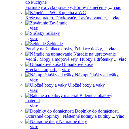
do kuchyne
Formičky a vykrajovačky,
Formy na pečenie,
...
viac
Kúpelňa a WC
Koše na prádlo,
Dávkovače,
Lavóry, vandle,
...
viac
Zaváranie
...
viac
Sušiaky
...
viac
Žehlenie
Poťahy na žehliace dosky,
Žehliace dosky,
...
viac
Náradie na upratovanie
Vedrá ,
Mopy a mopové sety,
Hubky a drôtenky
...
viac
Odpadkové koše
Vrecia na odpad,
...
viac
Nákupné tašky a košíky
...
viac
Úložné boxy a vaky
...
viac
Balenie a obalový
material
...
viac
Doplnky do domácnosti
Ochranné doplnky ,
Nástenné hodiny a budíky
...
viac
Náhradné diely
...
viac