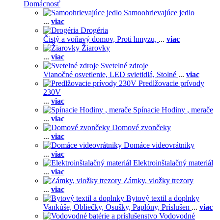
Domácnosť
Samoohrievajúce jedlo
...
viac
Drogéria
Čistý a voňavý domov,
Proti hmyzu,
...
viac
Žiarovky
...
viac
Svetelné zdroje
Vianočné osvetlenie,
LED svietidlá,
Stolné
...
viac
Predlžovacie prívody
230V
...
viac
Spínacie Hodiny , merače
...
viac
Domové zvončeky
...
viac
Domáce videovrátniky
...
viac
Elektroinštalačný materiál
...
viac
Zámky, vložky trezory
...
viac
Bytový textil a doplnky
Vankúše,
Obliečky,
Osušky,
Paplóny,
Príslušen
...
viac
Vodovodné