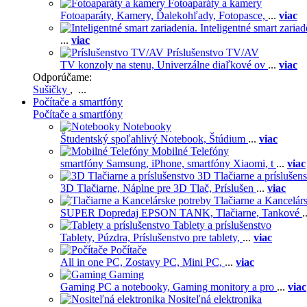
Fotoaparáty a kamery
Fotoaparáty,
Kamery,
Ďalekohľady,
Fotopasce,
...
viac
Inteligentné smart zariad
...
viac
Príslušenstvo TV/AV
TV konzoly na stenu,
Univerzálne diaľkové ov
...
viac
Odporúčame:
Sušičky
, ...
Počítače a smartfóny
Počítače a smartfóny
Notebooky
Študentský spoľahlivý Notebook,
Štúdium
...
viac
Mobilné Telefóny
smartfóny Samsung,
iPhone,
smartfóny Xiaomi,
t
...
viac
3D Tlačiarne a príslušen
3D Tlačiarne,
Náplne pre 3D Tlač,
Príslušen
...
viac
Tlačiarne a Kancelár
SUPER Dopredaj EPSON TANK,
Tlačiarne,
Tankové
.
Tablety a príslušenstvo
Tablety,
Púzdra,
Príslušenstvo pre tablety,
...
viac
Počítače
All in one PC,
Zostavy PC,
Mini PC,
...
viac
Gaming
Gaming PC a notebooky,
Gaming monitory a pro
...
viac
Nositeľná elektronika