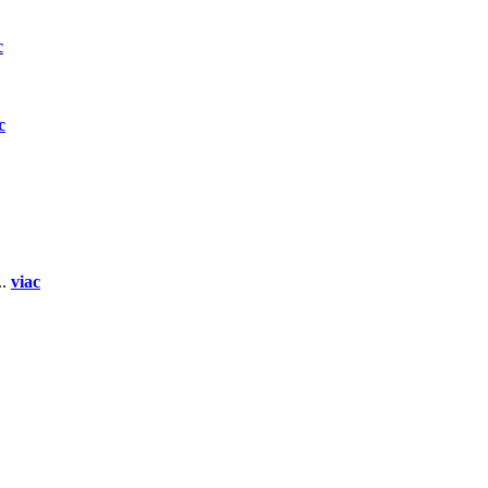
c
c
..
viac