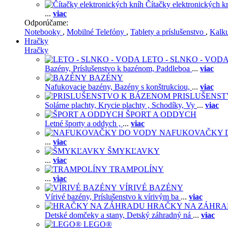
Čítačky elektronických k
...
viac
Odporúčame:
Notebooky
,
Mobilné Telefóny
,
Tablety a príslušenstvo
,
Kalk
Hračky
Hračky
LETO - SLNKO - VOD
Bazény,
Príslušenstvo k bazénom,
Paddleboa
...
viac
BAZÉNY
Nafukovacie bazény,
Bazény s konštrukciou,
...
viac
PRISLUŠENS
Solárne plachty,
Krycie plachty ,
Schodíky,
Vy
...
viac
ŠPORT A ODDYCH
Letné športy a oddych ,
...
viac
NAFUKOVAČKY 
...
viac
ŠMYKĽAVKY
...
viac
TRAMPOLÍNY
...
viac
VÍRIVÉ BAZÉNY
Vírivé bazény,
Príslušenstvo k vírivým ba
...
viac
HRAČKY NA ZÁHR
Detské domčeky a stany,
Detský záhradný ná
...
viac
LEGO®