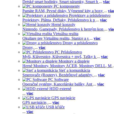
Detské smart hodinky,
Smart náramky,
Smart h
...
viac
PC komponenty
Pamäte RAM,
Pevné disky,
Výmenné kity a boxy
...
via
Projektory a príslušenstvo
Projektory,
Plátna,
Držiaky,
Príslušenstvo k p
...
viac
Herné konzoly
Nintendo,
Gamepady,
Príslušenstvo k herným kon
...
via
Virtuálna realita
Okuliare pre Virtuálnu realitu,
Stanice a s
...
viac
Drony a príslušenstvo
Drony,
...
viac
PC Príslušenstvo
Myši,
Klávesnice,
Klávesnica + myš,
Tašky k
...
viac
Monitory a displeje
Herné Monitory,
Monitory ACER,
Monitory DELL,
M
.
Sieť a komunikácia
Smerovače (Routery),
Bezdrôtové adaptéry,
...
viac
PC Software
Operačné systémy,
Kancelárske balíky,
Ant
...
viac
HDD externé
...
viac
GPS navigácie
GPS navigácie,
...
viac
USB kľúče
...
viac