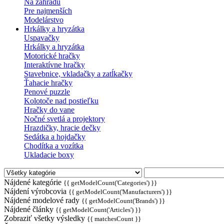
Na záhradu
Pre najmenších
Modelárstvo
Hrkálky a hryzátka
Uspavačky
Hrkálky a hryzátka
Motorické hračky
Interaktívne hračky
Stavebnice, vkladačky a zatĺkačky
Ťahacie hračky
Penové puzzle
Kolotoče nad postieľku
Hračky do vane
Nočné svetlá a projektory
Hrazdičky, hracie dečky
Sedátka a hojdačky
Chodítka a vozítka
Ukladacie boxy
Nájdené kategórie
{{ getModelCount('Categories') }}
Nájdení výrobcovia
{{ getModelCount('Manufacturers') }}
Nájdené modelové rady
{{ getModelCount('Brands') }}
Nájdené články
{{ getModelCount('Articles') }}
Zobraziť všetky výsledky
{{ matchesCount }}