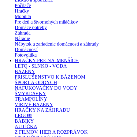
Počítače
Hračky
Mobilita
Pre deti a štvornohých miláčikov
Domáce potreby
Záhrada
Náradie
Nábytok a zariadenie domácnosti a záhrady
Domácnosť
Fotovoltika
HRAČKY PRE NAJMENŠÍCH
LETO - SLNKO - VODA
BAZÉNY
PRISLUŠENSTVO K BÁZENOM
ŠPORT A ODDYCH
NAFUKOVAČKY DO VODY
ŠMYKĽAVKY
TRAMPOLÍNY
VÍRIVÉ BAZÉNY
HRAČKY NA ZÁHRADU
LEGO®
BÁBIKY
AUTÍČKA
Z FILMOV, HIER A ROZPRÁVOK