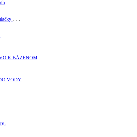
níh
ulačky
, ...
A
TVO K BÁZENOM
DO VODY
ADU