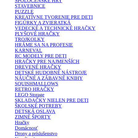
SPOLOČENSKÉ HRY
STAVEBNICE
PUZZLE
KREATÍVNE TVORENIE PRE DETI
FIGÚRKY A ZVIERATKÁ
VEDECKÉ A TECHNICKÉ HRAČKY
PLYŠOVÉ HRAČKY
TROJKOLKY
HRÁME SA NA PROFESIE
KARNEVAL
RC MODELY PRE DETI
HRAČKY PRE NAJMENŠÍCH
DREVENÉ HRAČKY
DETSKÉ HUDOBNÉ NÁSTROJE
NÁUČNÉ A ZÁBAVNÉ KNIHY
SQUISHMALLOWS
RETRO HRAČKY
LEGO Storage
SKLADAČKY NIELEN PRE DETI
ŠKOLSKÉ POTREBY
DETSKÁ OSLAVA
ZIMNÉ ŠPORTY
Hračky
Domácnosť
Drony a príslušenstvo