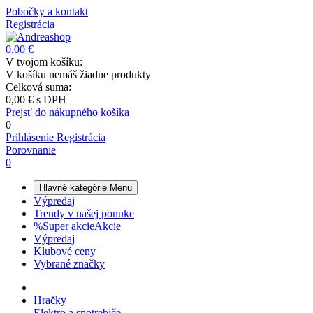
Pobočky a kontakt
Registrácia
0,00 €
V tvojom košíku:
V košíku nemáš žiadne produkty
Celková suma:
0,00 €
s DPH
Prejsť do nákupného košíka
0
Prihlásenie
Registrácia
Porovnanie
0
Hlavné kategórie
Menu
Výpredaj
Trendy v našej ponuke
%
Super akcie
Akcie
Výpredaj
Klubové ceny
Vybrané značky
Hračky
Elektro a spotrebiče