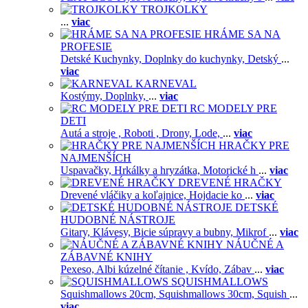
TROJKOLKY
...
viac
HRÁME SA NA
PROFESIE
Detské Kuchynky,
Doplnky do kuchynky,
Detský
...
viac
KARNEVAL
Kostýmy,
Doplnky,
...
viac
RC MODELY PRE
DETI
Autá a stroje ,
Roboti ,
Drony,
Lode,
...
viac
HRAČKY PRE
NAJMENŠÍCH
Uspavačky,
Hrkálky a hryzátka,
Motorické h
...
viac
DREVENÉ HRAČKY
Drevené vláčiky a koľajnice,
Hojdacie ko
...
viac
DETSKÉ
HUDOBNÉ NÁSTROJE
Gitary,
Klávesy,
Bicie súpravy a bubny,
Mikrof
...
viac
NÁUČNÉ A
ZÁBAVNÉ KNIHY
Pexeso,
Albi kúzelné čítanie ,
Kvído,
Zábav
...
viac
SQUISHMALLOWS
Squishmallows 20cm,
Squishmallows 30cm,
Squish
...
viac