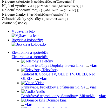
Nájdené kategórie
{{ getModelCount('Categories') }}
Nájdení výrobcovia
{{ getModelCount('Manufacturers') }}
Nájdené modelové rady
{{ getModelCount('Brands') }}
Nájdené články
{{ getModelCount('Articles') }}
Zobraziť všetky výsledky
{{ matchesCount }}
Žiadne výsledky
Výbava na leto
Bicykle a kolobežky
Elektronika a spotrebiče
Elektronika a spotrebiče
Telefóny
Mobilné telefóny / Doplnky,
Pevná linka -
...
viac
Televízory
Android & Google TV,
OLED TV,
QLED, Neo
QLED T
...
viac
Video
Prehrávače,
Projektory a príslušenstvo,
Sa
...
viac
Audio
Bezdrôtové reproduktory,
Soundbary,
Mikro/Mi
...
viac
Domáce kiná
...
viac