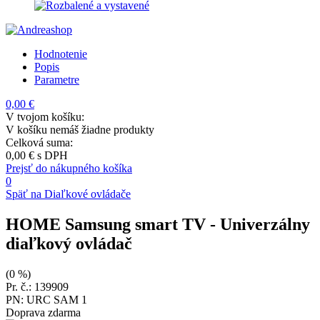
Hodnotenie
Popis
Parametre
0,00 €
V tvojom košíku:
V košíku nemáš žiadne produkty
Celková suma:
0,00 €
s DPH
Prejsť do nákupného košíka
0
Späť na Diaľkové ovládače
HOME Samsung smart TV
- Univerzálny
diaľkový ovládač
(0 %)
Pr. č.: 139909
PN: URC SAM 1
Doprava zdarma