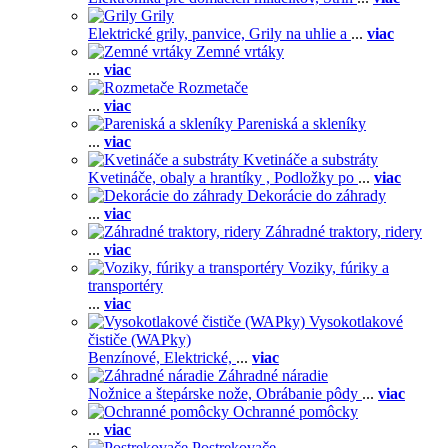
Grily
Elektrické grily, panvice,
Grily na uhlie a
...
viac
Zemné vrtáky
...
viac
Rozmetače
...
viac
Pareniská a skleníky
...
viac
Kvetináče a substráty
Kvetináče, obaly a hrantíky ,
Podložky po
...
viac
Dekorácie do záhrady
...
viac
Záhradné traktory, ridery
...
viac
Voziky, fúriky a
transportéry
...
viac
Vysokotlakové
čističe (WAPky)
Benzínové,
Elektrické,
...
viac
Záhradné náradie
Nožnice a štepárske nože,
Obrábanie pôdy
...
viac
Ochranné pomôcky
...
viac
Postrekovače