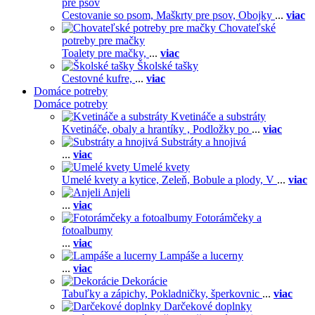
pre psov
Cestovanie so psom,
Maškrty pre psov,
Obojky
...
viac
Chovateľské
potreby pre mačky
Toalety pre mačky,
...
viac
Školské tašky
Cestovné kufre,
...
viac
Domáce potreby
Domáce potreby
Kvetináče a substráty
Kvetináče, obaly a hrantíky ,
Podložky po
...
viac
Substráty a hnojivá
...
viac
Umelé kvety
Umelé kvety a kytice,
Zeleň,
Bobule a plody,
V
...
viac
Anjeli
...
viac
Fotorámčeky a
fotoalbumy
...
viac
Lampáše a lucerny
...
viac
Dekorácie
Tabuľky a zápichy,
Pokladničky, šperkovnic
...
viac
Darčekové doplnky