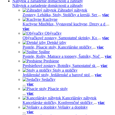
Nábytok a zariadenie domácnosti a záhrady
Nábytok a zariadenie domácnosti a záhrady
Záhradný nábytok
Zostavy,
Lehátka,
Stoly,
Stoličky a kreslá,
Ser
...
viac
Kuchyne
Kuchyne MiniMax,
Vystavené kuchyne,
Drezy a d
...
viac
Obývačky
Obývačkové zostavy,
Samostatné skrinky,
Ko
...
viac
Detské izby
Postele,
Písacie stoly,
Kancelárske stoličky
...
viac
Spálne
Postele,
Rošty,
Matrace a toppery,
Šatníky,
Noč
...
viac
Predsiene
Predsieňové zostavy,
Botníky,
Samostatné sk
...
viac
Stoly a stoličky
Jedálenské stoly,
Jedálenské a barové stol
...
viac
Sedačky
...
viac
Písacie stoly
...
viac
Kancelársky nábytok
Kancelárske stoličky,
Konferenčné stoličky
...
viac
Vešiaky a doplnky
...
viac