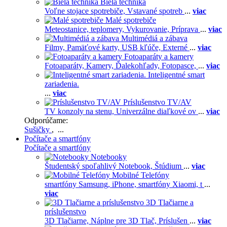
Biela technika
Voľne stojace spotrebiče,
Vstavané spotreb
...
viac
Malé spotrebiče
Meteostanice, teplomery,
Vykurovanie,
Príprava
...
viac
Multimédiá a zábava
Filmy,
Pamäťové karty,
USB kľúče,
Externé
...
viac
Fotoaparáty a kamery
Fotoaparáty,
Kamery,
Ďalekohľady,
Fotopasce,
...
viac
Inteligentné smart
zariadenia.
...
viac
Príslušenstvo TV/AV
TV konzoly na stenu,
Univerzálne diaľkové ov
...
viac
Odporúčame:
Sušičky
, ...
Počítače a smartfóny
Počítače a smartfóny
Notebooky
Študentský spoľahlivý Notebook,
Štúdium
...
viac
Mobilné Telefóny
smartfóny Samsung,
iPhone,
smartfóny Xiaomi,
t
...
viac
3D Tlačiarne a
príslušenstvo
3D Tlačiarne,
Náplne pre 3D Tlač,
Príslušen
...
viac