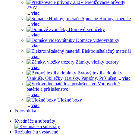
Predlžovacie prívody
230V
...
viac
Spínacie Hodiny , merače
...
viac
Domové zvončeky
...
viac
Domáce videovrátniky
...
viac
Elektroinštalačný materiál
...
viac
Zámky, vložky trezory
...
viac
Bytový textil a doplnky
Vankúše,
Obliečky,
Osušky,
Paplóny,
Príslušen
...
viac
Vodovodné
batérie a príslušenstvo
...
viac
Úložné boxy
...
viac
Fotovoltika
Kvetináče a substráty
Rozbalené a vystavené