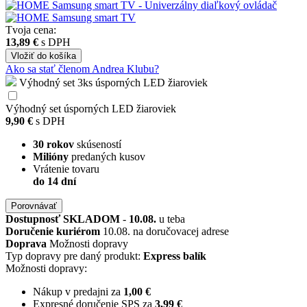
Tvoja cena:
13,89 €
s DPH
Vložiť
do košíka
Ako sa stať členom Andrea Klubu?
Výhodný set 3ks úsporných LED žiaroviek
Výhodný set úsporných LED žiaroviek
9,90 €
s DPH
30 rokov
skúseností
Milióny
predaných kusov
Vrátenie tovaru
do 14 dní
Porovnávať
Dostupnosť
SKLADOM
-
10.08.
u teba
Doručenie kuriérom
10.08. na doručovacej adrese
Doprava
Možnosti dopravy
Typ dopravy pre daný produkt:
Express balík
Možnosti dopravy:
Nákup v predajni za
1,00 €
Expresné doručenie SPS za
3,99 €