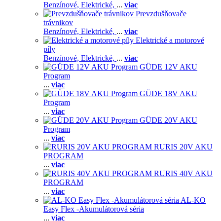
Benzínové,
Elektrické,
...
viac
Prevzdušňovače
trávnikov
Benzínové,
Elektrické,
...
viac
Elektrické a motorové
píly
Benzínové,
Elektrické,
...
viac
GÜDE 12V AKU
Program
...
viac
GÜDE 18V AKU
Program
...
viac
GÜDE 20V AKU
Program
...
viac
RURIS 20V AKU
PROGRAM
...
viac
RURIS 40V AKU
PROGRAM
...
viac
AL-KO
Easy Flex -Akumulátorová séria
...
viac