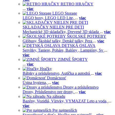
RETRO HRAČKY
...
viac
LEGO Storage
LEGO boxy,
LEGO LED Lite,
...
viac
SKLADAČKY NIELEN PRE DETI
Mechanické 3D skladačky,
Drevené 3D sklada
...
viac
ŠKOLSKÉ POTREBY
Glóbusy,
Školské tašky,
Detské tašky,
Pera
...
viac
DETSKÁ OSLAVA
Servítky,
Taniere,
Poháre,
Balóny ,
Lampióny,
Sv
...
viac
ZIMNÉ ŠPORTY
...
viac
Hračky
Bábiky a príslušenstvo,
Autíčka a autodrá
...
viac
Domácnosť
Ústna hygiena,
...
viac
Drony a príslušenstvo
Drony,
Príslušenstvo pre drony,
...
viac
Na záhradu
Bazény,
Vozidlá,
Vírivky,
VYMAZAT Leto a voda,
...
viac
Pre najmenších
Starostlivosť o dieťa,
Hračky pre najmenší
...
viac