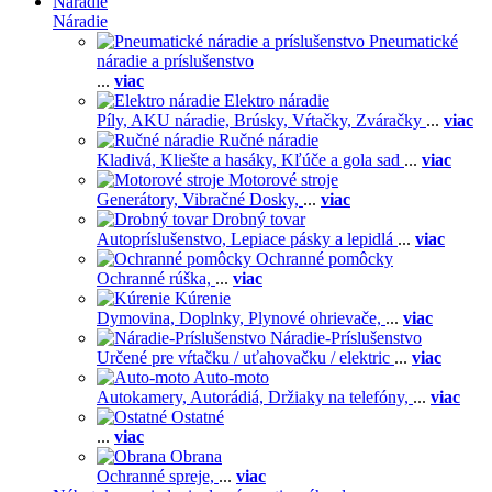
Náradie
Náradie
Pneumatické
náradie a príslušenstvo
...
viac
Elektro náradie
Píly,
AKU náradie,
Brúsky,
Vŕtačky,
Zváračky
...
viac
Ručné náradie
Kladivá,
Kliešte a hasáky,
Kľúče a gola sad
...
viac
Motorové stroje
Generátory,
Vibračné Dosky,
...
viac
Drobný tovar
Autopríslušenstvo,
Lepiace pásky a lepidlá
...
viac
Ochranné pomôcky
Ochranné rúška,
...
viac
Kúrenie
Dymovina,
Doplnky,
Plynové ohrievače,
...
viac
Náradie-Príslušenstvo
Určené pre vŕtačku / uťahovačku / elektric
...
viac
Auto-moto
Autokamery,
Autorádiá,
Držiaky na telefóny,
...
viac
Ostatné
...
viac
Obrana
Ochranné spreje,
...
viac