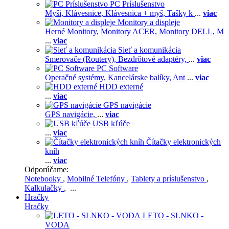
PC Príslušenstvo
Myši,
Klávesnice,
Klávesnica + myš,
Tašky k
...
viac
Monitory a displeje
Herné Monitory,
Monitory ACER,
Monitory DELL,
M
...
viac
Sieť a komunikácia
Smerovače (Routery),
Bezdrôtové adaptéry,
...
viac
PC Software
Operačné systémy,
Kancelárske balíky,
Ant
...
viac
HDD externé
...
viac
GPS navigácie
GPS navigácie,
...
viac
USB kľúče
...
viac
Čítačky elektronických
kníh
...
viac
Odporúčame:
Notebooky
,
Mobilné Telefóny
,
Tablety a príslušenstvo
,
Kalkulačky
, ...
Hračky
Hračky
LETO - SLNKO -
VODA