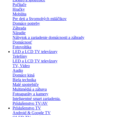
Počítače
Hračky
Mobilita
Pre deti a štvornohých miláčikov
Domáce potreby
Záhrada
Náradie
Nábytok a zariadenie domácnosti a záhrady
Domácnosť
Fotovoltika
LED a LCD TV televízory
Telefóny
LED a LCD TV televízory
TV, Video
Audio
Domáce kiná
Biela technika
Malé spotrebiče
Multimédiá a zábava
Fotoaparáty a kamery
Inteligentné smart zariadenia.
Príslušenstvo TV/AV
Príslušenstvo TV
Android & Google TV