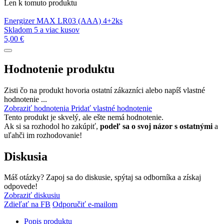
Len k tomuto produktu
Energizer MAX LR03 (AAA) 4+2ks
Skladom 5 a viac kusov
5,00 €
Hodnotenie produktu
Zisti čo na produkt hovoria ostatní zákazníci alebo napíš vlastné
hodnotenie ...
Zobraziť hodnotenia
Pridať vlastné hodnotenie
Tento produkt je skvelý, ale ešte nemá hodnotenie.
Ak si sa rozhodol ho zakúpiť,
podeľ sa o svoj názor s ostatnými
a
uľahči im rozhodovanie!
Diskusia
Máš otázky? Zapoj sa do diskusie, spýtaj sa odborníka a získaj
odpovede!
Zobraziť diskusiu
Zdieľať na FB
Odporučiť e-mailom
Popis produktu