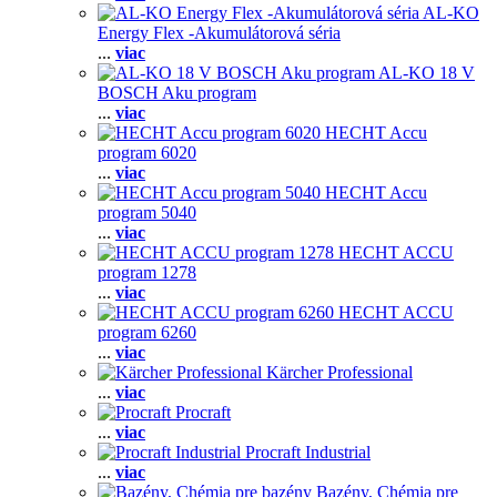
AL-KO
Energy Flex -Akumulátorová séria
...
viac
AL-KO 18 V
BOSCH Aku program
...
viac
HECHT Accu
program 6020
...
viac
HECHT Accu
program 5040
...
viac
HECHT ACCU
program 1278
...
viac
HECHT ACCU
program 6260
...
viac
Kärcher Professional
...
viac
Procraft
...
viac
Procraft Industrial
...
viac
Bazény, Chémia pre