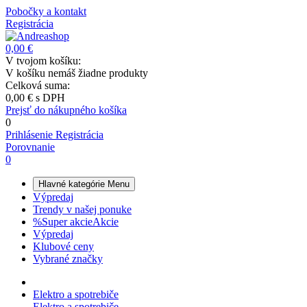
Pobočky a kontakt
Registrácia
0,00 €
V tvojom košíku:
V košíku nemáš žiadne produkty
Celková suma:
0,00 €
s DPH
Prejsť do nákupného košíka
0
Prihlásenie
Registrácia
Porovnanie
0
Hlavné kategórie
Menu
Výpredaj
Trendy v našej ponuke
%
Super akcie
Akcie
Výpredaj
Klubové ceny
Vybrané značky
Elektro a spotrebiče
Elektro a spotrebiče