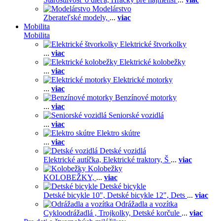
Modelárstvo
Zberateľské modely,
...
viac
Mobilita
Mobilita
Elektrické štvorkolky
...
viac
Elektrické kolobežky
...
viac
Elektrické motorky
...
viac
Benzínové motorky
...
viac
Seniorské vozidlá
...
viac
Elektro skútre
...
viac
Detské vozidlá
Elektrické autíčka,
Elektrické traktory,
Š
...
viac
Kolobežky
KOLOBEŽKY,
...
viac
Detské bicykle
Detské bicykle 10",
Detské bicykle 12",
Dets
...
viac
Odrážadla a vozítka
Cykloodrážadlá ,
Trojkolky,
Detské korčule
...
viac