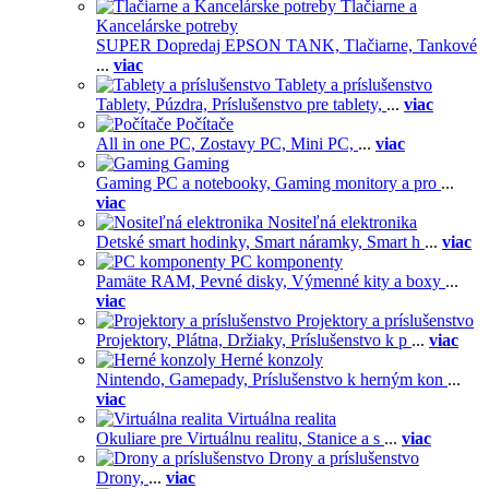
Tlačiarne a
Kancelárske potreby
SUPER Dopredaj EPSON TANK,
Tlačiarne,
Tankové
...
viac
Tablety a príslušenstvo
Tablety,
Púzdra,
Príslušenstvo pre tablety,
...
viac
Počítače
All in one PC,
Zostavy PC,
Mini PC,
...
viac
Gaming
Gaming PC a notebooky,
Gaming monitory a pro
...
viac
Nositeľná elektronika
Detské smart hodinky,
Smart náramky,
Smart h
...
viac
PC komponenty
Pamäte RAM,
Pevné disky,
Výmenné kity a boxy
...
viac
Projektory a príslušenstvo
Projektory,
Plátna,
Držiaky,
Príslušenstvo k p
...
viac
Herné konzoly
Nintendo,
Gamepady,
Príslušenstvo k herným kon
...
viac
Virtuálna realita
Okuliare pre Virtuálnu realitu,
Stanice a s
...
viac
Drony a príslušenstvo
Drony,
...
viac