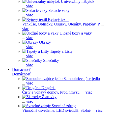
Univerzálny nábytok
...
viac
Sedacie vaky
...
viac
Bytový textil
Vankúše,
Obliečky,
Osušky,
Uteráky,
Paplóny,
P
...
viac
Úložné boxy a vaky
...
viac
Obrazy
...
viac
Tapety a Lišty
...
viac
Slnečníky
...
viac
Domácnosť
Domácnosť
Samoohrievajúce jedlo
...
viac
Drogéria
Čistý a voňavý domov,
Proti hmyzu,
...
viac
Žiarovky
...
viac
Svetelné zdroje
Vianočné osvetlenie,
LED svietidlá,
Stolné
...
viac