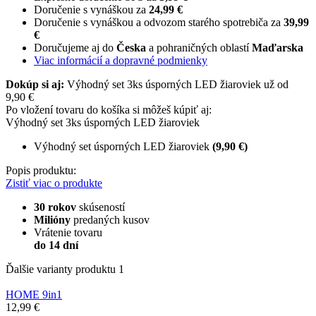
Doručenie s vynáškou za
24,99 €
Doručenie s vynáškou a odvozom starého spotrebiča za
39,99
€
Doručujeme aj do
Česka
a pohraničných oblastí
Maďarska
Viac informácií a dopravné podmienky
Dokúp si aj:
Výhodný set 3ks úsporných LED žiaroviek už od
9,90 €
Po vložení tovaru do košíka si môžeš kúpiť aj:
Výhodný set 3ks úsporných LED žiaroviek
Výhodný set úsporných LED žiaroviek
(9,90 €)
Popis produktu:
Zistiť viac o produkte
30 rokov
skúseností
Milióny
predaných kusov
Vrátenie tovaru
do 14 dní
Ďalšie varianty produktu
1
HOME 9in1
12,99 €