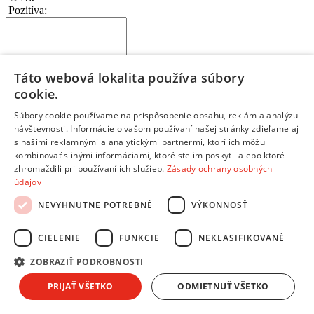
Pozitíva:
Táto webová lokalita používa súbory
cookie.
Napíš najdôležitejšie prednosti a výhody
Ktoré vlastnosti tohto produktu ťa potešili?
Súbory cookie používame na prispôsobenie obsahu, reklám a analýzu
Každý bod napíš na nový riadok
návštevnosti. Informácie o vašom používaní našej stránky zdieľame aj
s našimi reklamnými a analytickými partnermi, ktorí ich môžu
Negatíva:
kombinovať s inými informáciami, ktoré ste im poskytli alebo ktoré
zhromaždili pri používaní ich služieb.
Zásady ochrany osobných
údajov
NEVYHNUTNE POTREBNÉ
VÝKONNOSŤ
Napíš slabé stránky a nevýhody produktu
CIELENIE
FUNKCIE
NEKLASIFIKOVANÉ
Čo by mohlo byť na produkte lepšie?
Každý bod napíš na nový riadok
ZOBRAZIŤ PODROBNOSTI
Ak si s výrobkom 100% spokojný, toto políčko nevypĺňaj
PRIJAŤ VŠETKO
ODMIETNUŤ VŠETKO
Zhrnutie:
*