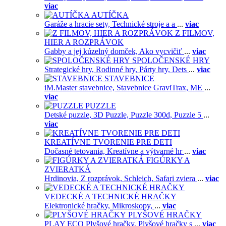
viac
AUTÍČKA
Garáže a hracie sety,
Technické stroje a a
...
viac
Z FILMOV,
HIER A ROZPRÁVOK
Gabby a jej kúzelný domček,
Ako vycvičiť
...
viac
SPOLOČENSKÉ HRY
Strategické hry,
Rodinné hry,
Párty hry,
Dets
...
viac
STAVEBNICE
iM.Master stavebnice,
Stavebnice GraviTrax,
ME
...
viac
PUZZLE
Detské puzzle,
3D Puzzle,
Puzzle 300d,
Puzzle 5
...
viac
KREATÍVNE TVORENIE PRE DETI
Dočasné tetovania,
Kreatívne a výtvarné hr
...
viac
FIGÚRKY A
ZVIERATKÁ
Hrdinovia,
Z rozprávok,
Schleich,
Safari zviera
...
viac
VEDECKÉ A TECHNICKÉ HRAČKY
Elektronické hračky,
Mikroskopy,
...
viac
PLYŠOVÉ HRAČKY
PLAY ECO Plyšové hračky,
Plyšové hračky s
...
viac