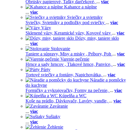
Obrúsky papierové,
Tašky darčekové,
...
viac
Kahance a náplne
...
viac
Sviečky a svietniky
Sviečky,
Svietníky a podložky pod sviečky
...
viac
Vázy
Sklenené vázy,
Keramické vázy,
Kovové vázy
...
viac
Dózy, misy, taniere sklo
...
viac
Stolovanie
Taniere a súpravy,
Misy a misky ,
Príbory,
Poh
...
viac
Varenie,pečenie
Hrnce a sady hrncov ,
Tlakové hrnce,
Panvice,
...
viac
Párty
Tortové sviečky a fontány,
Napichovátka,
...
viac
Náradie a pomôcky
do kuchyne
Formičky a vykrajovačky,
Formy na pečenie,
...
viac
Kúpelňa a WC
Koše na prádlo,
Dávkovače,
Lavóry, vandle,
...
viac
Zaváranie
...
viac
Sušiaky
...
viac
Žehlenie