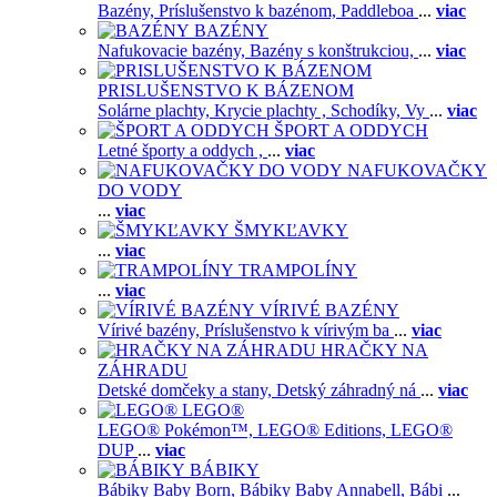
Bazény,
Príslušenstvo k bazénom,
Paddleboa
...
viac
BAZÉNY
Nafukovacie bazény,
Bazény s konštrukciou,
...
viac
PRISLUŠENSTVO K BÁZENOM
Solárne plachty,
Krycie plachty ,
Schodíky,
Vy
...
viac
ŠPORT A ODDYCH
Letné športy a oddych ,
...
viac
NAFUKOVAČKY
DO VODY
...
viac
ŠMYKĽAVKY
...
viac
TRAMPOLÍNY
...
viac
VÍRIVÉ BAZÉNY
Vírivé bazény,
Príslušenstvo k vírivým ba
...
viac
HRAČKY NA
ZÁHRADU
Detské domčeky a stany,
Detský záhradný ná
...
viac
LEGO®
LEGO® Pokémon™,
LEGO® Editions,
LEGO®
DUP
...
viac
BÁBIKY
Bábiky Baby Born,
Bábiky Baby Annabell,
Bábi
...