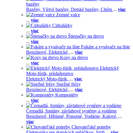
bazény
Bazény,
Vírivé bazény,
Detské bazény,
Chém
...
viac
Zemné valce
...
viac
Cirkulárky
...
viac
Štiepačky na drevo
...
viac
Fukáre a vysávače na líste
Benzínové,
Elektrické,
...
viac
Kozy na drevo
...
viac
Elektrický
Moto-fúrik, príslušenstvo
Elektrický Moto-fúrik,
...
viac
Snežné frézy
Benzínové,
Elektrické,
...
viac
Kompostéry
...
viac
Čerpadlá, fontány, závlahové systémy a vodárne
Benzínové,
Hlbinné,
Ponorné,
Vodárne,
Kalové,
...
viac
Chovateľské potreby
Elektronika pre domácich miláčikov,
Strih
...
viac