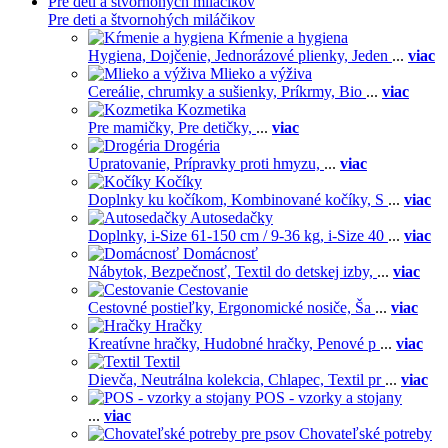
Pre deti a štvornohých miláčikov
Pre deti a štvornohých miláčikov
Kŕmenie a hygiena
Hygiena,
Dojčenie,
Jednorázové plienky,
Jeden
...
viac
Mlieko a výživa
Cereálie, chrumky a sušienky,
Príkrmy,
Bio
...
viac
Kozmetika
Pre mamičky,
Pre detičky,
...
viac
Drogéria
Upratovanie,
Prípravky proti hmyzu,
...
viac
Kočíky
Doplnky ku kočíkom,
Kombinované kočíky,
S
...
viac
Autosedačky
Doplnky,
i-Size 61-150 cm / 9-36 kg,
i-Size 40
...
viac
Domácnosť
Nábytok,
Bezpečnosť,
Textil do detskej izby,
...
viac
Cestovanie
Cestovné postieľky,
Ergonomické nosiče,
Ša
...
viac
Hračky
Kreatívne hračky,
Hudobné hračky,
Penové p
...
viac
Textil
Dievča,
Neutrálna kolekcia,
Chlapec,
Textil pr
...
viac
POS - vzorky a stojany
...
viac
Chovateľské potreby