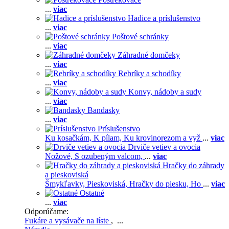
...
viac
Hadice a príslušenstvo
...
viac
Poštové schránky
...
viac
Záhradné domčeky
...
viac
Rebríky a schodíky
...
viac
Konvy, nádoby a sudy
...
viac
Bandasky
...
viac
Príslušenstvo
Ku kosačkám,
K pílam,
Ku krovinorezom a vyž
...
viac
Drviče vetiev a ovocia
Nožové,
S ozubeným valcom,
...
viac
Hračky do záhrady
a pieskoviská
Šmykľavky,
Pieskoviská,
Hračky do piesku,
Ho
...
viac
Ostatné
...
viac
Odporúčame:
Fukáre a vysávače na líste
, ...