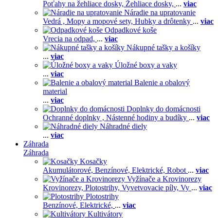
Poťahy na žehliace dosky,
Žehliace dosky,
...
viac
Náradie na upratovanie
Vedrá ,
Mopy a mopové sety,
Hubky a drôtenky
...
viac
Odpadkové koše
Vrecia na odpad,
...
viac
Nákupné tašky a košíky
...
viac
Úložné boxy a vaky
...
viac
Balenie a obalový
material
...
viac
Doplnky do domácnosti
Ochranné doplnky ,
Nástenné hodiny a budíky
...
viac
Náhradné diely
...
viac
Záhrada
Záhrada
Kosačky
Akumulátorové,
Benzínové,
Elektrické,
Robot
...
viac
Vyžínače a Krovinorezy
Krovinorezy,
Plotostrihy,
Vyvetvovacie píly,
Vy
...
viac
Plotostrihy
Benzínové,
Elektrické,
...
viac
Kultivátory