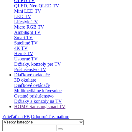
OLED TV
QLED, Neo QLED TV
Mini LED TV
LED TV
Lifestyle TV
Micro RGB TV
Ambilight TV
Smart TV
Satelitné TV
4K TV
Herné TV
Úsporné TV
Držiaky, konzoly pre TV
Príslušenstvo TV
Diaľkové ovládače
3D okuliare
Diaľkové ovládače
Multimediálne klávesnice
Ostatné príslušenstvo
Držiaky a konzoly na TV
HOME Samsung smart TV
Zdieľať na FB
Odporučiť e-mailom