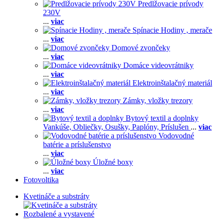
Predlžovacie prívody
230V
...
viac
Spínacie Hodiny , merače
...
viac
Domové zvončeky
...
viac
Domáce videovrátniky
...
viac
Elektroinštalačný materiál
...
viac
Zámky, vložky trezory
...
viac
Bytový textil a doplnky
Vankúše,
Obliečky,
Osušky,
Paplóny,
Príslušen
...
viac
Vodovodné
batérie a príslušenstvo
...
viac
Úložné boxy
...
viac
Fotovoltika
Kvetináče a substráty
Rozbalené a vystavené