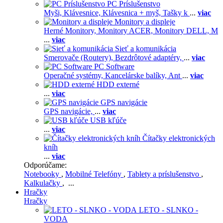
PC Príslušenstvo
Myši,
Klávesnice,
Klávesnica + myš,
Tašky k
...
viac
Monitory a displeje
Herné Monitory,
Monitory ACER,
Monitory DELL,
M
...
viac
Sieť a komunikácia
Smerovače (Routery),
Bezdrôtové adaptéry,
...
viac
PC Software
Operačné systémy,
Kancelárske balíky,
Ant
...
viac
HDD externé
...
viac
GPS navigácie
GPS navigácie,
...
viac
USB kľúče
...
viac
Čítačky elektronických
kníh
...
viac
Odporúčame:
Notebooky
,
Mobilné Telefóny
,
Tablety a príslušenstvo
,
Kalkulačky
, ...
Hračky
Hračky
LETO - SLNKO -
VODA