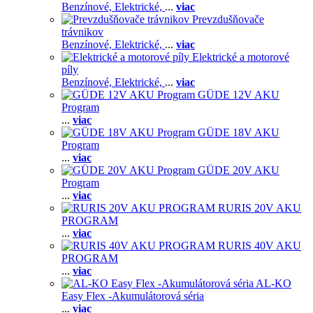
Benzínové,
Elektrické,
...
viac
Prevzdušňovače
trávnikov
Benzínové,
Elektrické,
...
viac
Elektrické a motorové
píly
Benzínové,
Elektrické,
...
viac
GÜDE 12V AKU
Program
...
viac
GÜDE 18V AKU
Program
...
viac
GÜDE 20V AKU
Program
...
viac
RURIS 20V AKU
PROGRAM
...
viac
RURIS 40V AKU
PROGRAM
...
viac
AL-KO
Easy Flex -Akumulátorová séria
...
viac