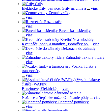
Grily
Elektrické grily, panvice,
Grily na uhlie a
...
viac
Zemné vrtáky
...
viac
Rozmetače
...
viac
Pareniská a skleníky
...
viac
Kvetináče a substráty
Kvetináče, obaly a hrantíky ,
Podložky po
...
viac
Dekorácie do záhrady
...
viac
Záhradné traktory, ridery
...
viac
Voziky, fúriky a
transportéry
...
viac
Vysokotlakové
čističe (WAPky)
Benzínové,
Elektrické,
...
viac
Záhradné náradie
Nožnice a štepárske nože,
Obrábanie pôdy
...
viac
Ochranné pomôcky
...
viac
Postrekovače