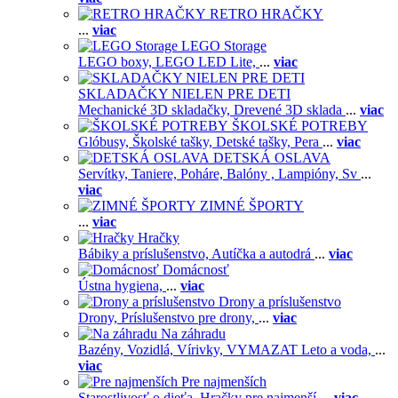
RETRO HRAČKY
...
viac
LEGO Storage
LEGO boxy,
LEGO LED Lite,
...
viac
SKLADAČKY NIELEN PRE DETI
Mechanické 3D skladačky,
Drevené 3D sklada
...
viac
ŠKOLSKÉ POTREBY
Glóbusy,
Školské tašky,
Detské tašky,
Pera
...
viac
DETSKÁ OSLAVA
Servítky,
Taniere,
Poháre,
Balóny ,
Lampióny,
Sv
...
viac
ZIMNÉ ŠPORTY
...
viac
Hračky
Bábiky a príslušenstvo,
Autíčka a autodrá
...
viac
Domácnosť
Ústna hygiena,
...
viac
Drony a príslušenstvo
Drony,
Príslušenstvo pre drony,
...
viac
Na záhradu
Bazény,
Vozidlá,
Vírivky,
VYMAZAT Leto a voda,
...
viac
Pre najmenších
Starostlivosť o dieťa,
Hračky pre najmenší
...
viac