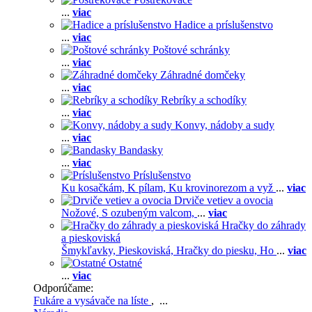
...
viac
Hadice a príslušenstvo
...
viac
Poštové schránky
...
viac
Záhradné domčeky
...
viac
Rebríky a schodíky
...
viac
Konvy, nádoby a sudy
...
viac
Bandasky
...
viac
Príslušenstvo
Ku kosačkám,
K pílam,
Ku krovinorezom a vyž
...
viac
Drviče vetiev a ovocia
Nožové,
S ozubeným valcom,
...
viac
Hračky do záhrady
a pieskoviská
Šmykľavky,
Pieskoviská,
Hračky do piesku,
Ho
...
viac
Ostatné
...
viac
Odporúčame:
Fukáre a vysávače na líste
, ...