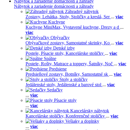
Nábytok a zariadenie domácnosti a záhrady
Nábytok a zariadenie domácnosti a záhrady
Záhradný nábytok
Zostavy,
Lehátka,
Stoly,
Stoličky a kreslá,
Ser
...
viac
Kuchyne
Kuchyne MiniMax,
Vystavené kuchyne,
Drezy a d
...
viac
Obývačky
Obývačkové zostavy,
Samostatné skrinky,
Ko
...
viac
Detské izby
Postele,
Písacie stoly,
Kancelárske stoličky
...
viac
Spálne
Postele,
Rošty,
Matrace a toppery,
Šatníky,
Noč
...
viac
Predsiene
Predsieňové zostavy,
Botníky,
Samostatné sk
...
viac
Stoly a stoličky
Jedálenské stoly,
Jedálenské a barové stol
...
viac
Sedačky
...
viac
Písacie stoly
...
viac
Kancelársky nábytok
Kancelárske stoličky,
Konferenčné stoličky
...
viac
Vešiaky a doplnky
...
viac