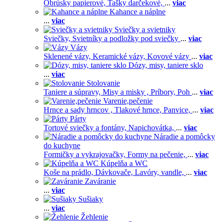
Obrúsky papierové,
Tašky darčekové,
...
viac
Kahance a náplne
...
viac
Sviečky a svietniky
Sviečky,
Svietníky a podložky pod sviečky
...
viac
Vázy
Sklenené vázy,
Keramické vázy,
Kovové vázy
...
viac
Dózy, misy, taniere sklo
...
viac
Stolovanie
Taniere a súpravy,
Misy a misky ,
Príbory,
Poh
...
viac
Varenie,pečenie
Hrnce a sady hrncov ,
Tlakové hrnce,
Panvice,
...
viac
Párty
Tortové sviečky a fontány,
Napichovátka,
...
viac
Náradie a pomôcky
do kuchyne
Formičky a vykrajovačky,
Formy na pečenie,
...
viac
Kúpelňa a WC
Koše na prádlo,
Dávkovače,
Lavóry, vandle,
...
viac
Zaváranie
...
viac
Sušiaky
...
viac
Žehlenie