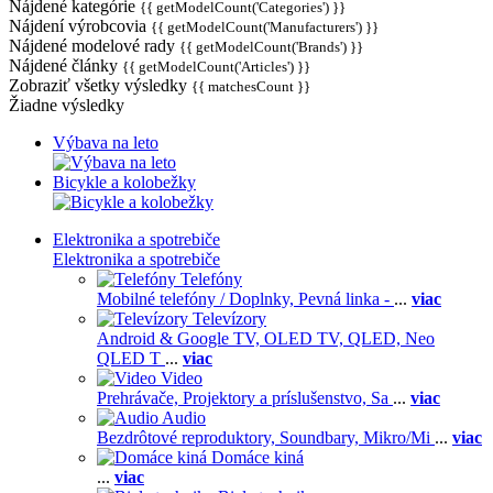
Nájdené kategórie
{{ getModelCount('Categories') }}
Nájdení výrobcovia
{{ getModelCount('Manufacturers') }}
Nájdené modelové rady
{{ getModelCount('Brands') }}
Nájdené články
{{ getModelCount('Articles') }}
Zobraziť všetky výsledky
{{ matchesCount }}
Žiadne výsledky
Výbava na leto
Bicykle a kolobežky
Elektronika a spotrebiče
Elektronika a spotrebiče
Telefóny
Mobilné telefóny / Doplnky,
Pevná linka -
...
viac
Televízory
Android & Google TV,
OLED TV,
QLED, Neo
QLED T
...
viac
Video
Prehrávače,
Projektory a príslušenstvo,
Sa
...
viac
Audio
Bezdrôtové reproduktory,
Soundbary,
Mikro/Mi
...
viac
Domáce kiná
...
viac