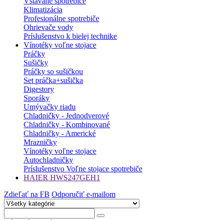
Vstavané spotrebiče
Klimatizácia
Profesionálne spotrebiče
Ohrievače vody
Príslušenstvo k bielej technike
Vínotéky voľne stojace
Práčky
Sušičky
Práčky so sušičkou
Set práčka+sušička
Digestory
Sporáky
Umývačky riadu
Chladničky - Jednodverové
Chladničky - Kombinované
Chladničky - Americké
Mrazničky
Vínotéky voľne stojace
Autochladničky
Príslušenstvo Voľne stojace spotrebiče
HAIER HWS247GEH1
Zdieľať na FB
Odporučiť e-mailom