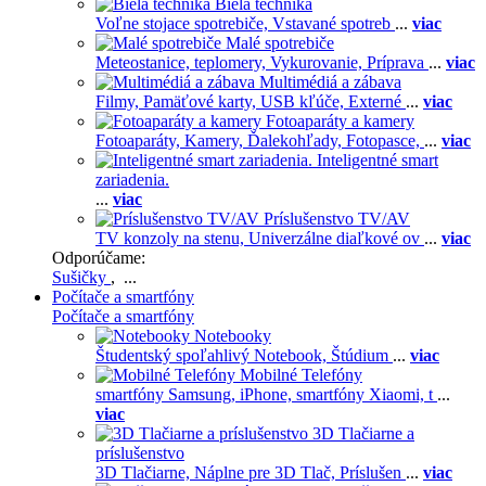
Biela technika
Voľne stojace spotrebiče,
Vstavané spotreb
...
viac
Malé spotrebiče
Meteostanice, teplomery,
Vykurovanie,
Príprava
...
viac
Multimédiá a zábava
Filmy,
Pamäťové karty,
USB kľúče,
Externé
...
viac
Fotoaparáty a kamery
Fotoaparáty,
Kamery,
Ďalekohľady,
Fotopasce,
...
viac
Inteligentné smart
zariadenia.
...
viac
Príslušenstvo TV/AV
TV konzoly na stenu,
Univerzálne diaľkové ov
...
viac
Odporúčame:
Sušičky
, ...
Počítače a smartfóny
Počítače a smartfóny
Notebooky
Študentský spoľahlivý Notebook,
Štúdium
...
viac
Mobilné Telefóny
smartfóny Samsung,
iPhone,
smartfóny Xiaomi,
t
...
viac
3D Tlačiarne a
príslušenstvo
3D Tlačiarne,
Náplne pre 3D Tlač,
Príslušen
...
viac