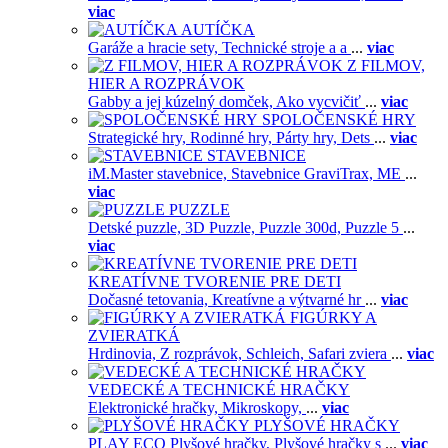
viac
AUTÍČKA
Garáže a hracie sety,
Technické stroje a a
...
viac
Z FILMOV,
HIER A ROZPRÁVOK
Gabby a jej kúzelný domček,
Ako vycvičiť
...
viac
SPOLOČENSKÉ HRY
Strategické hry,
Rodinné hry,
Párty hry,
Dets
...
viac
STAVEBNICE
iM.Master stavebnice,
Stavebnice GraviTrax,
ME
...
viac
PUZZLE
Detské puzzle,
3D Puzzle,
Puzzle 300d,
Puzzle 5
...
viac
KREATÍVNE TVORENIE PRE DETI
Dočasné tetovania,
Kreatívne a výtvarné hr
...
viac
FIGÚRKY A
ZVIERATKÁ
Hrdinovia,
Z rozprávok,
Schleich,
Safari zviera
...
viac
VEDECKÉ A TECHNICKÉ HRAČKY
Elektronické hračky,
Mikroskopy,
...
viac
PLYŠOVÉ HRAČKY
PLAY ECO Plyšové hračky,
Plyšové hračky s
...
viac