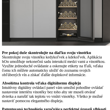
Pre pokoj duše skontrolujte na diaľku svoju vinotéku
Skontrolujte svoju vinotéku kedykoľvek a kdekoľvek. Aplikácia
hOn umožňuje nekonečnú sadu interakcií medzi vami a vinotékou.
Využite jednoduché ovládanie a oskenujte etikety na fľaši, vďaka
čomu ich môžete automaticky uložiť do zoznamu svojich
obľúbených vín a získať ďalšie doplnkové informácie.
Absolútna kontrola vďaka digitálnemu displeju
Intuitívny digitálny ovládací panel vám umožní pohodlne ovládať
nastavenie interiéru vinotéky bez toho aby ste museli otvárať
dvierka a narušiť tak teplotu vo vnútri vinotéky. Všetko je možné
nastaviť pomocou elegantného displeja.
Patentovaná technológia zaručujúca perfektné úroveň vlhkosti