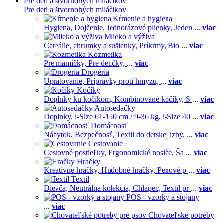
Pre deti a štvornohých miláčikov
Pre deti a štvornohých miláčikov
Kŕmenie a hygiena
Hygiena,
Dojčenie,
Jednorázové plienky,
Jeden
...
viac
Mlieko a výživa
Cereálie, chrumky a sušienky,
Príkrmy,
Bio
...
viac
Kozmetika
Pre mamičky,
Pre detičky,
...
viac
Drogéria
Upratovanie,
Prípravky proti hmyzu,
...
viac
Kočíky
Doplnky ku kočíkom,
Kombinované kočíky,
S
...
viac
Autosedačky
Doplnky,
i-Size 61-150 cm / 9-36 kg,
i-Size 40
...
viac
Domácnosť
Nábytok,
Bezpečnosť,
Textil do detskej izby,
...
viac
Cestovanie
Cestovné postieľky,
Ergonomické nosiče,
Ša
...
viac
Hračky
Kreatívne hračky,
Hudobné hračky,
Penové p
...
viac
Textil
Dievča,
Neutrálna kolekcia,
Chlapec,
Textil pr
...
viac
POS - vzorky a stojany
...
viac
Chovateľské potreby