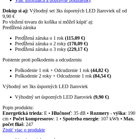
Viac informácií a dopravné podmienky
Dokúp si aj:
Výhodný set 3ks úsporných LED žiaroviek už od
9,90 €
Po vložení tovaru do košíka si môžeš kúpiť aj:
Predĺžená záruka
Predĺžená záruka o 1 rok
(115,09 €)
Predĺžená záruka o 2 roky
(170,09 €)
Predĺžená záruka o 3 roky
(229,17 €)
Poistenie proti poškodeniu a odcudzeniu
Poškodenie 1 rok + Odcudzenie 1 rok
(44,82 €)
Poškodenie 2 roky + Odcudzenie 1 rok
(84,54 €)
Výhodný set 3ks úsporných LED žiaroviek
Výhodný set úsporných LED žiaroviek
(9,90 €)
Popis produktu:
Energetická trieda
: E •
Hlučnosť
: 35 dB •
Rozmery - výška
: 190
cm •
Počet kompresorov
: 1 •
Spotreba energie
: 107 kWh •
Max.
počet fliaš
: 247
Zistiť viac o produkte