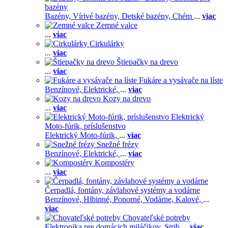
bazény
Bazény,
Vírivé bazény,
Detské bazény,
Chém
...
viac
Zemné valce
...
viac
Cirkulárky
...
viac
Štiepačky na drevo
...
viac
Fukáre a vysávače na líste
Benzínové,
Elektrické,
...
viac
Kozy na drevo
...
viac
Elektrický
Moto-fúrik, príslušenstvo
Elektrický Moto-fúrik,
...
viac
Snežné frézy
Benzínové,
Elektrické,
...
viac
Kompostéry
...
viac
Čerpadlá, fontány, závlahové systémy a vodárne
Benzínové,
Hlbinné,
Ponorné,
Vodárne,
Kalové,
...
viac
Chovateľské potreby
Elektronika pre domácich miláčikov,
Strih
...
viac