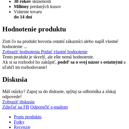
30 rokov
skúseností
Milióny
predaných kusov
Vrátenie tovaru
do 14 dní
Hodnotenie produktu
Zisti čo na produkt hovoria ostatní zákazníci alebo napíš vlastné
hodnotenie ...
Zobraziť hodnotenia
Pridať vlastné hodnotenie
Tento produkt je skvelý, ale ešte nemá hodnotenie.
Ak si sa rozhodol ho zakúpiť,
podeľ sa o svoj názor s ostatnými
a
uľahči im rozhodovanie!
Diskusia
Máš otázky? Zapoj sa do diskusie, spýtaj sa odborníka a získaj
odpovede!
Zobraziť diskusiu
Zdieľať na FB
Odporučiť e-mailom
Popis produktu
Fotky
Recenzie