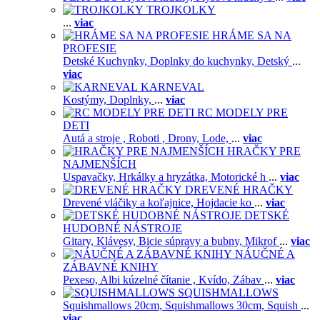
TROJKOLKY
...
viac
HRÁME SA NA
PROFESIE
Detské Kuchynky,
Doplnky do kuchynky,
Detský
...
viac
KARNEVAL
Kostýmy,
Doplnky,
...
viac
RC MODELY PRE
DETI
Autá a stroje ,
Roboti ,
Drony,
Lode,
...
viac
HRAČKY PRE
NAJMENŠÍCH
Uspavačky,
Hrkálky a hryzátka,
Motorické h
...
viac
DREVENÉ HRAČKY
Drevené vláčiky a koľajnice,
Hojdacie ko
...
viac
DETSKÉ
HUDOBNÉ NÁSTROJE
Gitary,
Klávesy,
Bicie súpravy a bubny,
Mikrof
...
viac
NÁUČNÉ A
ZÁBAVNÉ KNIHY
Pexeso,
Albi kúzelné čítanie ,
Kvído,
Zábav
...
viac
SQUISHMALLOWS
Squishmallows 20cm,
Squishmallows 30cm,
Squish
...
viac