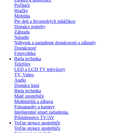
Počítače
Hračky
Mobilita
Pre deti a štvornohých miláčikov
Domáce potreby
Záhrada
Náradie
Nábytok a zariadenie domácnosti a záhrady
Domácnosť
Fotovoltika
Biela technika
Telefóny
LED a LCD TV televízory
TV, Video
Audio
Domáce kiná
Biela technika
Malé spotrebiče
Multimédiá a zábava
Fotoaparáty a kamery
Inteligentné smart zariadenia.
Príslušenstvo TV/AV
Voľne stojace spotrebiče
Voľne stojace spotrebiče