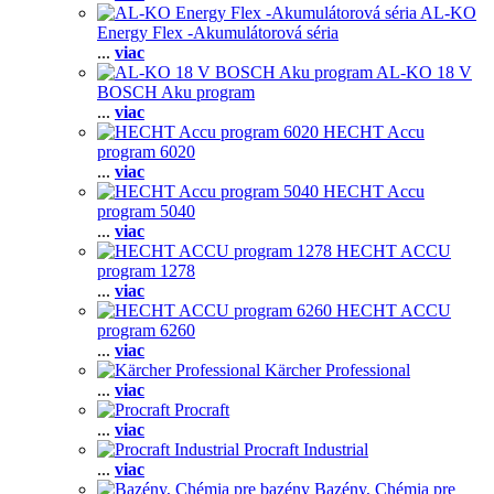
AL-KO
Energy Flex -Akumulátorová séria
...
viac
AL-KO 18 V
BOSCH Aku program
...
viac
HECHT Accu
program 6020
...
viac
HECHT Accu
program 5040
...
viac
HECHT ACCU
program 1278
...
viac
HECHT ACCU
program 6260
...
viac
Kärcher Professional
...
viac
Procraft
...
viac
Procraft Industrial
...
viac
Bazény, Chémia pre