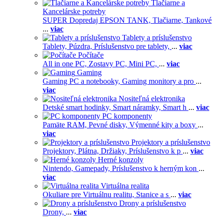
Tlačiarne a
Kancelárske potreby
SUPER Dopredaj EPSON TANK,
Tlačiarne,
Tankové
...
viac
Tablety a príslušenstvo
Tablety,
Púzdra,
Príslušenstvo pre tablety,
...
viac
Počítače
All in one PC,
Zostavy PC,
Mini PC,
...
viac
Gaming
Gaming PC a notebooky,
Gaming monitory a pro
...
viac
Nositeľná elektronika
Detské smart hodinky,
Smart náramky,
Smart h
...
viac
PC komponenty
Pamäte RAM,
Pevné disky,
Výmenné kity a boxy
...
viac
Projektory a príslušenstvo
Projektory,
Plátna,
Držiaky,
Príslušenstvo k p
...
viac
Herné konzoly
Nintendo,
Gamepady,
Príslušenstvo k herným kon
...
viac
Virtuálna realita
Okuliare pre Virtuálnu realitu,
Stanice a s
...
viac
Drony a príslušenstvo
Drony,
...
viac