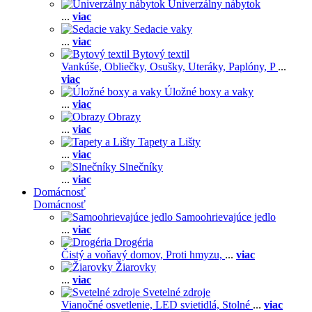
Univerzálny nábytok
...
viac
Sedacie vaky
...
viac
Bytový textil
Vankúše,
Obliečky,
Osušky,
Uteráky,
Paplóny,
P
...
viac
Úložné boxy a vaky
...
viac
Obrazy
...
viac
Tapety a Lišty
...
viac
Slnečníky
...
viac
Domácnosť
Domácnosť
Samoohrievajúce jedlo
...
viac
Drogéria
Čistý a voňavý domov,
Proti hmyzu,
...
viac
Žiarovky
...
viac
Svetelné zdroje
Vianočné osvetlenie,
LED svietidlá,
Stolné
...
viac