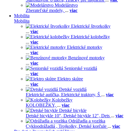
Modelárstvo
Zberateľské modely,
...
viac
Mobilita
Mobilita
Elektrické štvorkolky
...
viac
Elektrické kolobežky
...
viac
Elektrické motorky
...
viac
Benzínové motorky
...
viac
Seniorské vozidlá
...
viac
Elektro skútre
...
viac
Detské vozidlá
Elektrické autíčka,
Elektrické traktory,
Š
...
viac
Kolobežky
KOLOBEŽKY,
...
viac
Detské bicykle
Detské bicykle 10",
Detské bicykle 12",
Dets
...
viac
Odrážadla a vozítka
Cykloodrážadlá ,
Trojkolky,
Detské korčule
...
viac