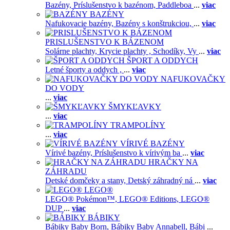
Bazény,
Príslušenstvo k bazénom,
Paddleboa
...
viac
BAZÉNY
Nafukovacie bazény,
Bazény s konštrukciou,
...
viac
PRISLUŠENSTVO K BÁZENOM
Solárne plachty,
Krycie plachty ,
Schodíky,
Vy
...
viac
ŠPORT A ODDYCH
Letné športy a oddych ,
...
viac
NAFUKOVAČKY
DO VODY
...
viac
ŠMYKĽAVKY
...
viac
TRAMPOLÍNY
...
viac
VÍRIVÉ BAZÉNY
Vírivé bazény,
Príslušenstvo k vírivým ba
...
viac
HRAČKY NA
ZÁHRADU
Detské domčeky a stany,
Detský záhradný ná
...
viac
LEGO®
LEGO® Pokémon™,
LEGO® Editions,
LEGO®
DUP
...
viac
BÁBIKY
Bábiky Baby Born,
Bábiky Baby Annabell,
Bábi
...