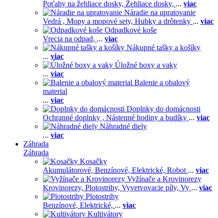
Poťahy na žehliace dosky,
Žehliace dosky,
...
viac
Náradie na upratovanie
Vedrá ,
Mopy a mopové sety,
Hubky a drôtenky
...
viac
Odpadkové koše
Vrecia na odpad,
...
viac
Nákupné tašky a košíky
...
viac
Úložné boxy a vaky
...
viac
Balenie a obalový
material
...
viac
Doplnky do domácnosti
Ochranné doplnky ,
Nástenné hodiny a budíky
...
viac
Náhradné diely
...
viac
Záhrada
Záhrada
Kosačky
Akumulátorové,
Benzínové,
Elektrické,
Robot
...
viac
Vyžínače a Krovinorezy
Krovinorezy,
Plotostrihy,
Vyvetvovacie píly,
Vy
...
viac
Plotostrihy
Benzínové,
Elektrické,
...
viac
Kultivátory