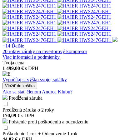
+14
Ďalšie
20 rokov záruky na invertorový kompresor
Viac informácií a podmienky.
Tvoja cena:
1 499,00 €
s DPH
Vypočítaj si výšku svojej splátky
Vložiť
do košíka
Ako sa stať členom Andrea Klubu?
Predĺžená záruka
Predĺžená záruka o 2 roky
170,09 €
s DPH
Poistenie proti poškodeniu a odcudzeniu
Poškodenie 1 rok + Odcudzenie 1 rok
44,82 €
s DPH