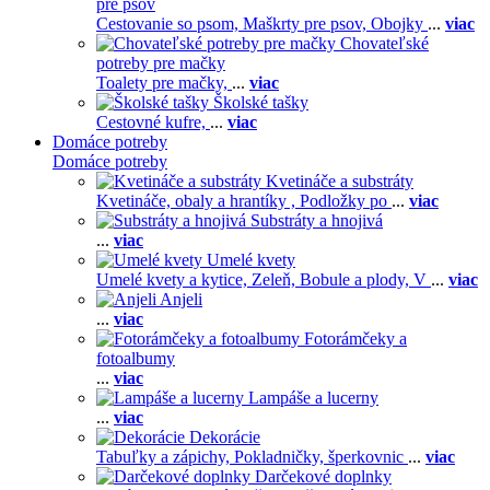
pre psov
Cestovanie so psom,
Maškrty pre psov,
Obojky
...
viac
Chovateľské
potreby pre mačky
Toalety pre mačky,
...
viac
Školské tašky
Cestovné kufre,
...
viac
Domáce potreby
Domáce potreby
Kvetináče a substráty
Kvetináče, obaly a hrantíky ,
Podložky po
...
viac
Substráty a hnojivá
...
viac
Umelé kvety
Umelé kvety a kytice,
Zeleň,
Bobule a plody,
V
...
viac
Anjeli
...
viac
Fotorámčeky a
fotoalbumy
...
viac
Lampáše a lucerny
...
viac
Dekorácie
Tabuľky a zápichy,
Pokladničky, šperkovnic
...
viac
Darčekové doplnky