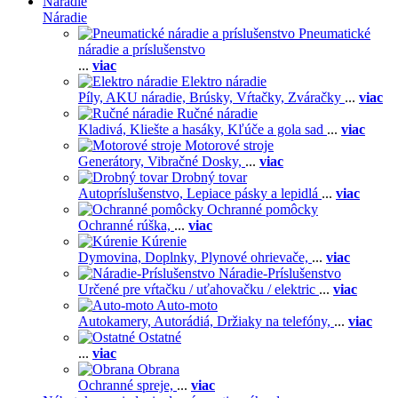
Náradie
Náradie
Pneumatické
náradie a príslušenstvo
...
viac
Elektro náradie
Píly,
AKU náradie,
Brúsky,
Vŕtačky,
Zváračky
...
viac
Ručné náradie
Kladivá,
Kliešte a hasáky,
Kľúče a gola sad
...
viac
Motorové stroje
Generátory,
Vibračné Dosky,
...
viac
Drobný tovar
Autopríslušenstvo,
Lepiace pásky a lepidlá
...
viac
Ochranné pomôcky
Ochranné rúška,
...
viac
Kúrenie
Dymovina,
Doplnky,
Plynové ohrievače,
...
viac
Náradie-Príslušenstvo
Určené pre vŕtačku / uťahovačku / elektric
...
viac
Auto-moto
Autokamery,
Autorádiá,
Držiaky na telefóny,
...
viac
Ostatné
...
viac
Obrana
Ochranné spreje,
...
viac