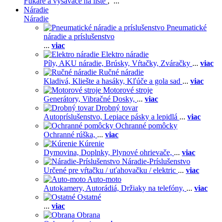
Fukáre a vysávače na líste
, ...
Náradie
Náradie
Pneumatické
náradie a príslušenstvo
...
viac
Elektro náradie
Píly,
AKU náradie,
Brúsky,
Vŕtačky,
Zváračky
...
viac
Ručné náradie
Kladivá,
Kliešte a hasáky,
Kľúče a gola sad
...
viac
Motorové stroje
Generátory,
Vibračné Dosky,
...
viac
Drobný tovar
Autopríslušenstvo,
Lepiace pásky a lepidlá
...
viac
Ochranné pomôcky
Ochranné rúška,
...
viac
Kúrenie
Dymovina,
Doplnky,
Plynové ohrievače,
...
viac
Náradie-Príslušenstvo
Určené pre vŕtačku / uťahovačku / elektric
...
viac
Auto-moto
Autokamery,
Autorádiá,
Držiaky na telefóny,
...
viac
Ostatné
...
viac
Obrana