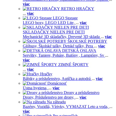
viac
RETRO HRAČKY
...
viac
LEGO Storage
LEGO boxy,
LEGO LED Lite,
...
viac
SKLADAČKY NIELEN PRE DETI
Mechanické 3D skladačky,
Drevené 3D sklada
...
viac
ŠKOLSKÉ POTREBY
Glóbusy,
Školské tašky,
Detské tašky,
Pera
...
viac
DETSKÁ OSLAVA
Servítky,
Taniere,
Poháre,
Balóny ,
Lampióny,
Sv
...
viac
ZIMNÉ ŠPORTY
...
viac
Hračky
Bábiky a príslušenstvo,
Autíčka a autodrá
...
viac
Domácnosť
Ústna hygiena,
...
viac
Drony a príslušenstvo
Drony,
Príslušenstvo pre drony,
...
viac
Na záhradu
Bazény,
Vozidlá,
Vírivky,
VYMAZAT Leto a voda,
...
viac
Pre najmenších