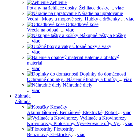
Žehlenie
Poťahy na žehliace dosky,
Žehliace dosky,
...
viac
Náradie na upratovanie
Vedrá ,
Mopy a mopové sety,
Hubky a drôtenky
...
viac
Odpadkové koše
Vrecia na odpad,
...
viac
Nákupné tašky a košíky
...
viac
Úložné boxy a vaky
...
viac
Balenie a obalový
material
...
viac
Doplnky do domácnosti
Ochranné doplnky ,
Nástenné hodiny a budíky
...
viac
Náhradné diely
...
viac
Záhrada
Záhrada
Kosačky
Akumulátorové,
Benzínové,
Elektrické,
Robot
...
viac
Vyžínače a Krovinorezy
Krovinorezy,
Plotostrihy,
Vyvetvovacie píly,
Vy
...
viac
Plotostrihy
Benzínové,
Elektrické,
...
viac