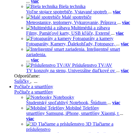
...
viac
Biela technika
Voľne stojace spotrebiče,
Vstavané spotreb
...
viac
Malé spotrebiče
Meteostanice, teplomery,
Vykurovanie,
Príprava
...
viac
Multimédiá a zábava
Filmy,
Pamäťové karty,
USB kľúče,
Externé
...
viac
Fotoaparáty a kamery
Fotoaparáty,
Kamery,
Ďalekohľady,
Fotopasce,
...
viac
Inteligentné smart
zariadenia.
...
viac
Príslušenstvo TV/AV
TV konzoly na stenu,
Univerzálne diaľkové ov
...
viac
Odporúčame:
Sušičky
, ...
Počítače a smartfóny
Počítače a smartfóny
Notebooky
Študentský spoľahlivý Notebook,
Štúdium
...
viac
Mobilné Telefóny
smartfóny Samsung,
iPhone,
smartfóny Xiaomi,
t
...
viac
3D Tlačiarne a
príslušenstvo