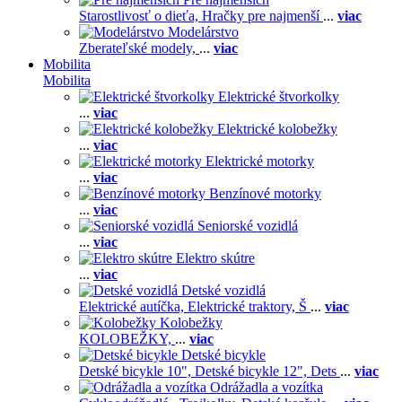
Starostlivosť o dieťa,
Hračky pre najmenší
...
viac
Modelárstvo
Zberateľské modely,
...
viac
Mobilita
Mobilita
Elektrické štvorkolky
...
viac
Elektrické kolobežky
...
viac
Elektrické motorky
...
viac
Benzínové motorky
...
viac
Seniorské vozidlá
...
viac
Elektro skútre
...
viac
Detské vozidlá
Elektrické autíčka,
Elektrické traktory,
Š
...
viac
Kolobežky
KOLOBEŽKY,
...
viac
Detské bicykle
Detské bicykle 10",
Detské bicykle 12",
Dets
...
viac
Odrážadla a vozítka