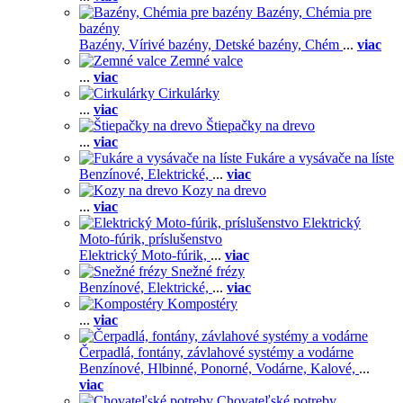
Bazény, Chémia pre
bazény
Bazény,
Vírivé bazény,
Detské bazény,
Chém
...
viac
Zemné valce
...
viac
Cirkulárky
...
viac
Štiepačky na drevo
...
viac
Fukáre a vysávače na líste
Benzínové,
Elektrické,
...
viac
Kozy na drevo
...
viac
Elektrický
Moto-fúrik, príslušenstvo
Elektrický Moto-fúrik,
...
viac
Snežné frézy
Benzínové,
Elektrické,
...
viac
Kompostéry
...
viac
Čerpadlá, fontány, závlahové systémy a vodárne
Benzínové,
Hlbinné,
Ponorné,
Vodárne,
Kalové,
...
viac
Chovateľské potreby