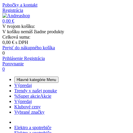
Pobočky a kontakt
Registrácia
0,00 €
V tvojom košíku:
V košíku nemáš žiadne produkty
Celková suma:
0,00 €
s DPH
Prejsť do nákupného košíka
0
Prihlásenie
Registrácia
Porovnanie
0
Hlavné kategórie
Menu
Výpredaj
Trendy v našej ponuke
%
Super akcie
Akcie
Výpredaj
Klubové ceny
Vybrané značky
Elektro a spotrebiče
Elektro a spotrebiče