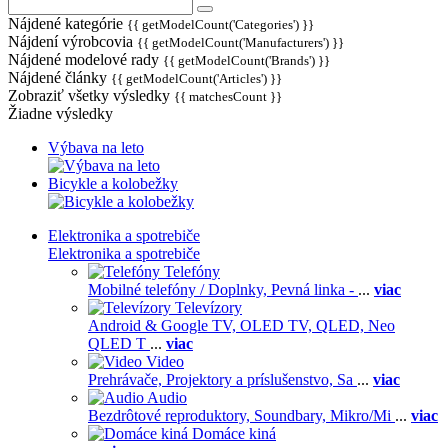
Nájdené kategórie
{{ getModelCount('Categories') }}
Nájdení výrobcovia
{{ getModelCount('Manufacturers') }}
Nájdené modelové rady
{{ getModelCount('Brands') }}
Nájdené články
{{ getModelCount('Articles') }}
Zobraziť všetky výsledky
{{ matchesCount }}
Žiadne výsledky
Výbava na leto
Bicykle a kolobežky
Elektronika a spotrebiče
Elektronika a spotrebiče
Telefóny
Mobilné telefóny / Doplnky,
Pevná linka -
...
viac
Televízory
Android & Google TV,
OLED TV,
QLED, Neo
QLED T
...
viac
Video
Prehrávače,
Projektory a príslušenstvo,
Sa
...
viac
Audio
Bezdrôtové reproduktory,
Soundbary,
Mikro/Mi
...
viac
Domáce kiná