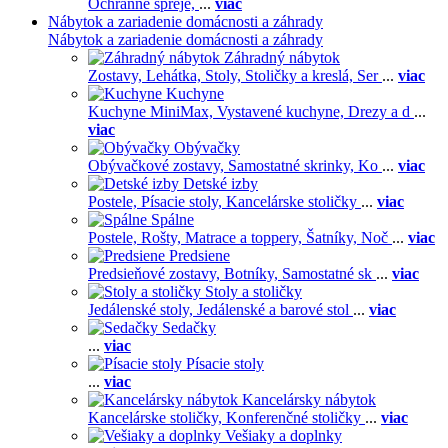
Ochranné spreje,
...
viac
Nábytok a zariadenie domácnosti a záhrady
Nábytok a zariadenie domácnosti a záhrady
Záhradný nábytok
Zostavy,
Lehátka,
Stoly,
Stoličky a kreslá,
Ser
...
viac
Kuchyne
Kuchyne MiniMax,
Vystavené kuchyne,
Drezy a d
...
viac
Obývačky
Obývačkové zostavy,
Samostatné skrinky,
Ko
...
viac
Detské izby
Postele,
Písacie stoly,
Kancelárske stoličky
...
viac
Spálne
Postele,
Rošty,
Matrace a toppery,
Šatníky,
Noč
...
viac
Predsiene
Predsieňové zostavy,
Botníky,
Samostatné sk
...
viac
Stoly a stoličky
Jedálenské stoly,
Jedálenské a barové stol
...
viac
Sedačky
...
viac
Písacie stoly
...
viac
Kancelársky nábytok
Kancelárske stoličky,
Konferenčné stoličky
...
viac
Vešiaky a doplnky