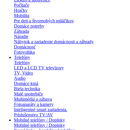
Počítače
Hračky
Mobilita
Pre deti a štvornohých miláčikov
Domáce potreby
Záhrada
Náradie
Nábytok a zariadenie domácnosti a záhrady
Domácnosť
Fotovoltika
Telefóny
Telefóny
LED a LCD TV televízory
TV, Video
Audio
Domáce kiná
Biela technika
Malé spotrebiče
Multimédiá a zábava
Fotoaparáty a kamery
Inteligentné smart zariadenia.
Príslušenstvo TV/AV
Mobilné telefóny / Doplnky
Mobilné telefóny / Doplnky