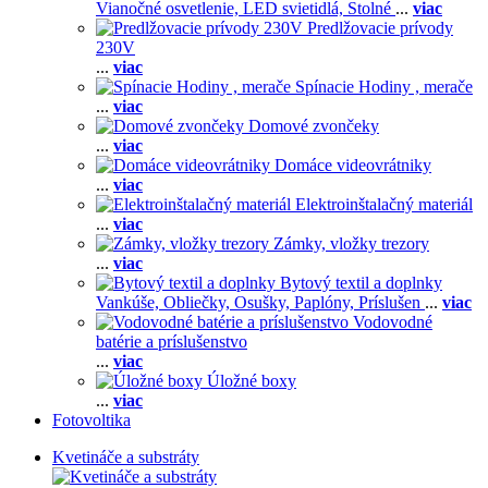
Vianočné osvetlenie,
LED svietidlá,
Stolné
...
viac
Predlžovacie prívody
230V
...
viac
Spínacie Hodiny , merače
...
viac
Domové zvončeky
...
viac
Domáce videovrátniky
...
viac
Elektroinštalačný materiál
...
viac
Zámky, vložky trezory
...
viac
Bytový textil a doplnky
Vankúše,
Obliečky,
Osušky,
Paplóny,
Príslušen
...
viac
Vodovodné
batérie a príslušenstvo
...
viac
Úložné boxy
...
viac
Fotovoltika
Kvetináče a substráty