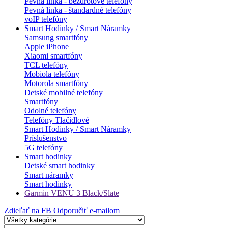
Pevná linka - bezdrôtové telefóny
Pevná linka - štandardné telefóny
voIP telefóny
Smart Hodinky / Smart Náramky
Samsung smartfóny
Apple iPhone
Xiaomi smartfóny
TCL telefóny
Mobiola telefóny
Motorola smartfóny
Detské mobilné telefóny
Smartfóny
Odolné telefóny
Telefóny Tlačidlové
Smart Hodinky / Smart Náramky
Príslušenstvo
5G telefóny
Smart hodinky
Detské smart hodinky
Smart náramky
Smart hodinky
Garmin VENU 3 Black/Slate
Zdieľať na FB
Odporučiť e-mailom