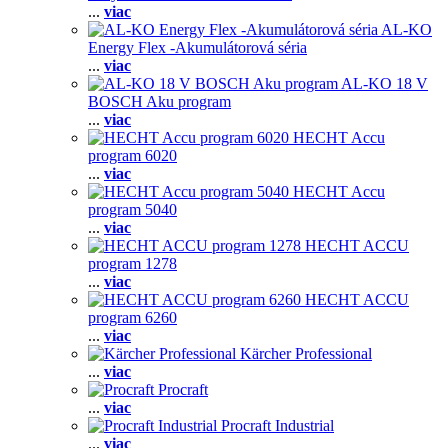
...
viac
AL-KO
Energy Flex -Akumulátorová séria
...
viac
AL-KO 18 V
BOSCH Aku program
...
viac
HECHT Accu
program 6020
...
viac
HECHT Accu
program 5040
...
viac
HECHT ACCU
program 1278
...
viac
HECHT ACCU
program 6260
...
viac
Kärcher Professional
...
viac
Procraft
...
viac
Procraft Industrial
...
viac