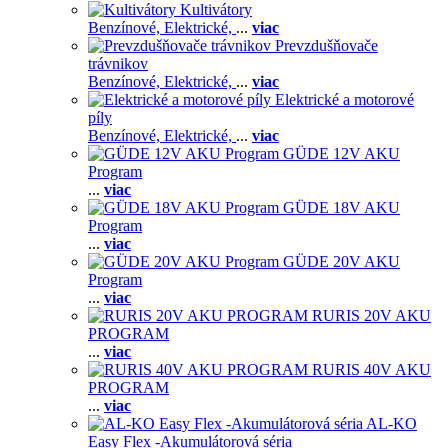
Kultivátory
Benzínové,
Elektrické,
...
viac
Prevzdušňovače
trávnikov
Benzínové,
Elektrické,
...
viac
Elektrické a motorové
píly
Benzínové,
Elektrické,
...
viac
GÜDE 12V AKU
Program
...
viac
GÜDE 18V AKU
Program
...
viac
GÜDE 20V AKU
Program
...
viac
RURIS 20V AKU
PROGRAM
...
viac
RURIS 40V AKU
PROGRAM
...
viac
AL-KO
Easy Flex -Akumulátorová séria