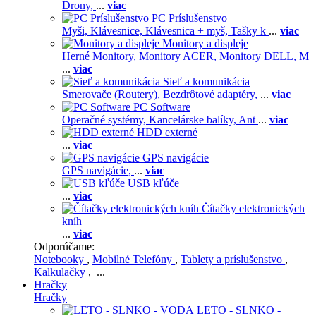
Drony,
...
viac
PC Príslušenstvo
Myši,
Klávesnice,
Klávesnica + myš,
Tašky k
...
viac
Monitory a displeje
Herné Monitory,
Monitory ACER,
Monitory DELL,
M
...
viac
Sieť a komunikácia
Smerovače (Routery),
Bezdrôtové adaptéry,
...
viac
PC Software
Operačné systémy,
Kancelárske balíky,
Ant
...
viac
HDD externé
...
viac
GPS navigácie
GPS navigácie,
...
viac
USB kľúče
...
viac
Čítačky elektronických
kníh
...
viac
Odporúčame:
Notebooky
,
Mobilné Telefóny
,
Tablety a príslušenstvo
,
Kalkulačky
, ...
Hračky
Hračky
LETO - SLNKO -