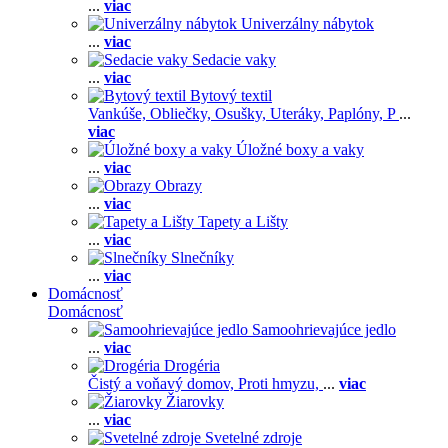
...
viac
Univerzálny nábytok
...
viac
Sedacie vaky
...
viac
Bytový textil
Vankúše,
Obliečky,
Osušky,
Uteráky,
Paplóny,
P
...
viac
Úložné boxy a vaky
...
viac
Obrazy
...
viac
Tapety a Lišty
...
viac
Slnečníky
...
viac
Domácnosť
Domácnosť
Samoohrievajúce jedlo
...
viac
Drogéria
Čistý a voňavý domov,
Proti hmyzu,
...
viac
Žiarovky
...
viac
Svetelné zdroje