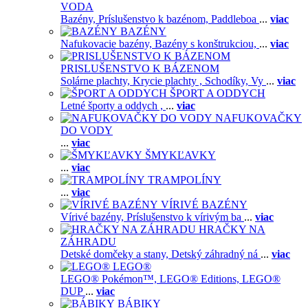
VODA
Bazény,
Príslušenstvo k bazénom,
Paddleboa
...
viac
BAZÉNY
Nafukovacie bazény,
Bazény s konštrukciou,
...
viac
PRISLUŠENSTVO K BÁZENOM
Solárne plachty,
Krycie plachty ,
Schodíky,
Vy
...
viac
ŠPORT A ODDYCH
Letné športy a oddych ,
...
viac
NAFUKOVAČKY
DO VODY
...
viac
ŠMYKĽAVKY
...
viac
TRAMPOLÍNY
...
viac
VÍRIVÉ BAZÉNY
Vírivé bazény,
Príslušenstvo k vírivým ba
...
viac
HRAČKY NA
ZÁHRADU
Detské domčeky a stany,
Detský záhradný ná
...
viac
LEGO®
LEGO® Pokémon™,
LEGO® Editions,
LEGO®
DUP
...
viac
BÁBIKY