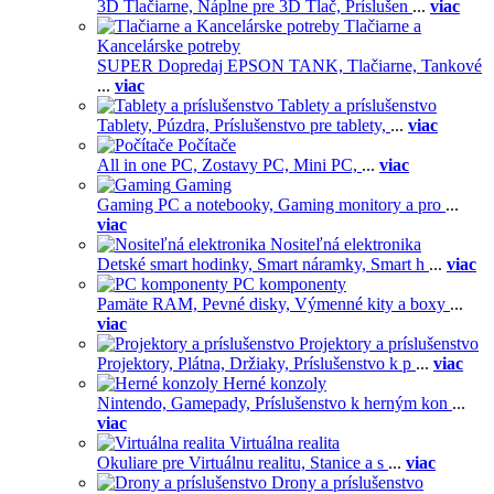
3D Tlačiarne,
Náplne pre 3D Tlač,
Príslušen
...
viac
Tlačiarne a
Kancelárske potreby
SUPER Dopredaj EPSON TANK,
Tlačiarne,
Tankové
...
viac
Tablety a príslušenstvo
Tablety,
Púzdra,
Príslušenstvo pre tablety,
...
viac
Počítače
All in one PC,
Zostavy PC,
Mini PC,
...
viac
Gaming
Gaming PC a notebooky,
Gaming monitory a pro
...
viac
Nositeľná elektronika
Detské smart hodinky,
Smart náramky,
Smart h
...
viac
PC komponenty
Pamäte RAM,
Pevné disky,
Výmenné kity a boxy
...
viac
Projektory a príslušenstvo
Projektory,
Plátna,
Držiaky,
Príslušenstvo k p
...
viac
Herné konzoly
Nintendo,
Gamepady,
Príslušenstvo k herným kon
...
viac
Virtuálna realita
Okuliare pre Virtuálnu realitu,
Stanice a s
...
viac
Drony a príslušenstvo