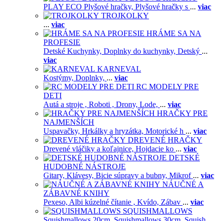
PLAY ECO Plyšové hračky,
Plyšové hračky s
...
viac
TROJKOLKY
...
viac
HRÁME SA NA
PROFESIE
Detské Kuchynky,
Doplnky do kuchynky,
Detský
...
viac
KARNEVAL
Kostýmy,
Doplnky,
...
viac
RC MODELY PRE
DETI
Autá a stroje ,
Roboti ,
Drony,
Lode,
...
viac
HRAČKY PRE
NAJMENŠÍCH
Uspavačky,
Hrkálky a hryzátka,
Motorické h
...
viac
DREVENÉ HRAČKY
Drevené vláčiky a koľajnice,
Hojdacie ko
...
viac
DETSKÉ
HUDOBNÉ NÁSTROJE
Gitary,
Klávesy,
Bicie súpravy a bubny,
Mikrof
...
viac
NÁUČNÉ A
ZÁBAVNÉ KNIHY
Pexeso,
Albi kúzelné čítanie ,
Kvído,
Zábav
...
viac
SQUISHMALLOWS
Squishmallows 20cm,
Squishmallows 30cm,
Squish
...