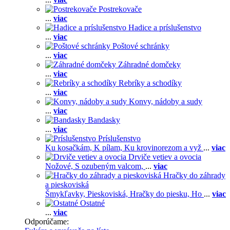
Postrekovače
...
viac
Hadice a príslušenstvo
...
viac
Poštové schránky
...
viac
Záhradné domčeky
...
viac
Rebríky a schodíky
...
viac
Konvy, nádoby a sudy
...
viac
Bandasky
...
viac
Príslušenstvo
Ku kosačkám,
K pílam,
Ku krovinorezom a vyž
...
viac
Drviče vetiev a ovocia
Nožové,
S ozubeným valcom,
...
viac
Hračky do záhrady
a pieskoviská
Šmykľavky,
Pieskoviská,
Hračky do piesku,
Ho
...
viac
Ostatné
...
viac
Odporúčame: