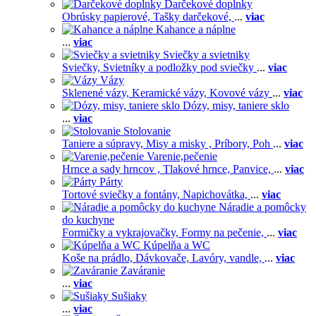
Darčekové doplnky
Obrúsky papierové,
Tašky darčekové,
...
viac
Kahance a náplne
...
viac
Sviečky a svietniky
Sviečky,
Svietníky a podložky pod sviečky
...
viac
Vázy
Sklenené vázy,
Keramické vázy,
Kovové vázy
...
viac
Dózy, misy, taniere sklo
...
viac
Stolovanie
Taniere a súpravy,
Misy a misky ,
Príbory,
Poh
...
viac
Varenie,pečenie
Hrnce a sady hrncov ,
Tlakové hrnce,
Panvice,
...
viac
Párty
Tortové sviečky a fontány,
Napichovátka,
...
viac
Náradie a pomôcky
do kuchyne
Formičky a vykrajovačky,
Formy na pečenie,
...
viac
Kúpelňa a WC
Koše na prádlo,
Dávkovače,
Lavóry, vandle,
...
viac
Zaváranie
...
viac
Sušiaky
...
viac