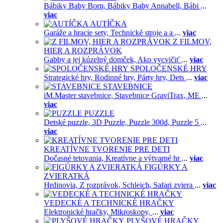
Bábiky Baby Born,
Bábiky Baby Annabell,
Bábi
...
viac
AUTÍČKA
Garáže a hracie sety,
Technické stroje a a
...
viac
Z FILMOV,
HIER A ROZPRÁVOK
Gabby a jej kúzelný domček,
Ako vycvičiť
...
viac
SPOLOČENSKÉ HRY
Strategické hry,
Rodinné hry,
Párty hry,
Dets
...
viac
STAVEBNICE
iM.Master stavebnice,
Stavebnice GraviTrax,
ME
...
viac
PUZZLE
Detské puzzle,
3D Puzzle,
Puzzle 300d,
Puzzle 5
...
viac
KREATÍVNE TVORENIE PRE DETI
Dočasné tetovania,
Kreatívne a výtvarné hr
...
viac
FIGÚRKY A
ZVIERATKÁ
Hrdinovia,
Z rozprávok,
Schleich,
Safari zviera
...
viac
VEDECKÉ A TECHNICKÉ HRAČKY
Elektronické hračky,
Mikroskopy,
...
viac
PLYŠOVÉ HRAČKY