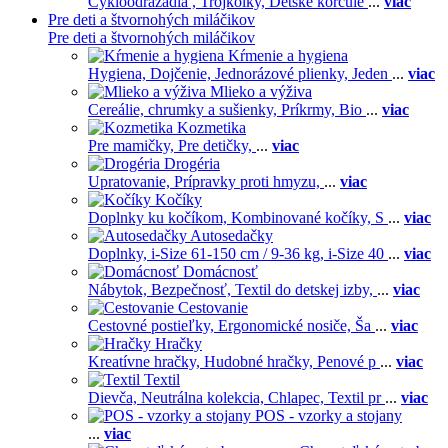
Cykloodrážadlá ,
Trojkolky,
Detské korčule
...
viac
Pre deti a štvornohých miláčikov
Pre deti a štvornohých miláčikov
Kŕmenie a hygiena
Hygiena,
Dojčenie,
Jednorázové plienky,
Jeden
...
viac
Mlieko a výživa
Cereálie, chrumky a sušienky,
Príkrmy,
Bio
...
viac
Kozmetika
Pre mamičky,
Pre detičky,
...
viac
Drogéria
Upratovanie,
Prípravky proti hmyzu,
...
viac
Kočíky
Doplnky ku kočíkom,
Kombinované kočíky,
S
...
viac
Autosedačky
Doplnky,
i-Size 61-150 cm / 9-36 kg,
i-Size 40
...
viac
Domácnosť
Nábytok,
Bezpečnosť,
Textil do detskej izby,
...
viac
Cestovanie
Cestovné postieľky,
Ergonomické nosiče,
Ša
...
viac
Hračky
Kreatívne hračky,
Hudobné hračky,
Penové p
...
viac
Textil
Dievča,
Neutrálna kolekcia,
Chlapec,
Textil pr
...
viac
POS - vzorky a stojany
...
viac