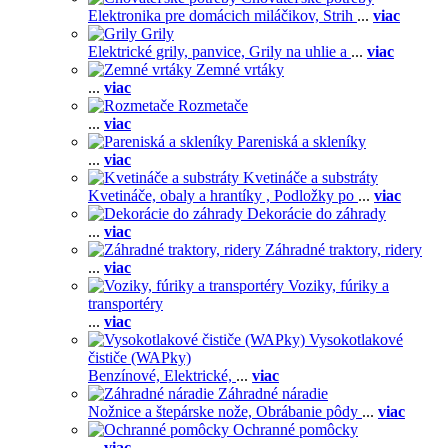
Elektronika pre domácich miláčikov,
Strih
...
viac
Grily
Elektrické grily, panvice,
Grily na uhlie a
...
viac
Zemné vrtáky
...
viac
Rozmetače
...
viac
Pareniská a skleníky
...
viac
Kvetináče a substráty
Kvetináče, obaly a hrantíky ,
Podložky po
...
viac
Dekorácie do záhrady
...
viac
Záhradné traktory, ridery
...
viac
Voziky, fúriky a
transportéry
...
viac
Vysokotlakové
čističe (WAPky)
Benzínové,
Elektrické,
...
viac
Záhradné náradie
Nožnice a štepárske nože,
Obrábanie pôdy
...
viac
Ochranné pomôcky
...
viac