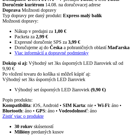
Doručenie kuriérom
14.08. na doručovacej adrese
Doprava
Možnosti dopravy
Typ dopravy pre daný produkt:
Express malý balík
Možnosti dopravy:
Nákup v predajni za
1,00 €
Packeta za
2,99 €
Expresné doručenie SPS za
3,99 €
Doručujeme aj do
Česka
a pohraničných oblastí
Maďarska
Viac informácií a dopravné podmienky
Dokúp si aj:
Výhodný set 3ks úsporných LED žiaroviek už od
9,90 €
Po vložení tovaru do košíka si môžeš kúpiť aj:
Výhodný set 3ks úsporných LED žiaroviek
Výhodný set úsporných LED žiaroviek
(9,90 €)
Popis produktu:
Kompatibilita
: iOS, Android •
SIM Karta
: nie •
Wi-Fi
: áno •
Bluetooth
: áno •
GPS
: áno •
Vodeodolnosť
: áno
Zistiť viac o produkte
30 rokov
skúseností
Milióny
predaných kusov