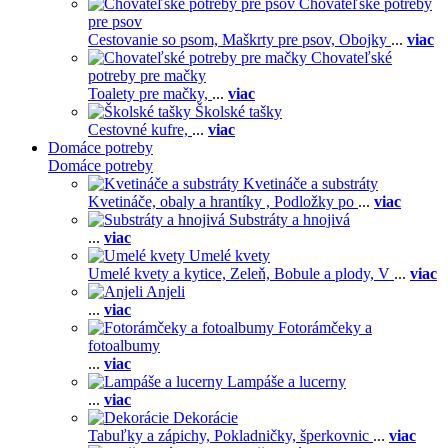
Chovateľské potreby
pre psov
Cestovanie so psom,
Maškrty pre psov,
Obojky
...
viac
Chovateľské
potreby pre mačky
Toalety pre mačky,
...
viac
Školské tašky
Cestovné kufre,
...
viac
Domáce potreby
Domáce potreby
Kvetináče a substráty
Kvetináče, obaly a hrantíky ,
Podložky po
...
viac
Substráty a hnojivá
...
viac
Umelé kvety
Umelé kvety a kytice,
Zeleň,
Bobule a plody,
V
...
viac
Anjeli
...
viac
Fotorámčeky a
fotoalbumy
...
viac
Lampáše a lucerny
...
viac
Dekorácie
Tabuľky a zápichy,
Pokladničky, šperkovnic
...
viac