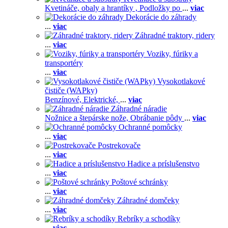
Kvetináče, obaly a hrantíky ,
Podložky po
...
viac
Dekorácie do záhrady
...
viac
Záhradné traktory, ridery
...
viac
Voziky, fúriky a
transportéry
...
viac
Vysokotlakové
čističe (WAPky)
Benzínové,
Elektrické,
...
viac
Záhradné náradie
Nožnice a štepárske nože,
Obrábanie pôdy
...
viac
Ochranné pomôcky
...
viac
Postrekovače
...
viac
Hadice a príslušenstvo
...
viac
Poštové schránky
...
viac
Záhradné domčeky
...
viac
Rebríky a schodíky
...
viac