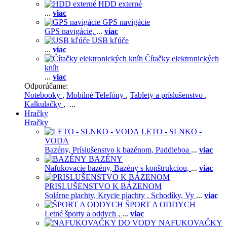
HDD externé
...
viac
GPS navigácie
GPS navigácie,
...
viac
USB kľúče
...
viac
Čítačky elektronických
kníh
...
viac
Odporúčame:
Notebooky
,
Mobilné Telefóny
,
Tablety a príslušenstvo
,
Kalkulačky
, ...
Hračky
Hračky
LETO - SLNKO -
VODA
Bazény,
Príslušenstvo k bazénom,
Paddleboa
...
viac
BAZÉNY
Nafukovacie bazény,
Bazény s konštrukciou,
...
viac
PRISLUŠENSTVO K BÁZENOM
Solárne plachty,
Krycie plachty ,
Schodíky,
Vy
...
viac
ŠPORT A ODDYCH
Letné športy a oddych ,
...
viac
NAFUKOVAČKY