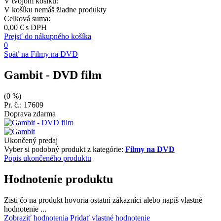
V tvojom košíku:
V košíku nemáš žiadne produkty
Celková suma:
0,00 €
s DPH
Prejsť do nákupného košíka
0
Späť na Filmy na DVD
Gambit
- DVD film
(0 %)
Pr. č.: 17609
Doprava zdarma
Ukončený predaj
Vyber si podobný produkt z kategórie:
Filmy na DVD
Popis ukončeného produktu
Hodnotenie produktu
Zisti čo na produkt hovoria ostatní zákazníci alebo napíš vlastné
hodnotenie ...
Zobraziť hodnotenia
Pridať vlastné hodnotenie