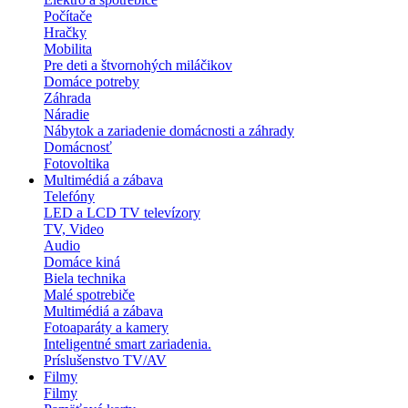
Počítače
Hračky
Mobilita
Pre deti a štvornohých miláčikov
Domáce potreby
Záhrada
Náradie
Nábytok a zariadenie domácnosti a záhrady
Domácnosť
Fotovoltika
Multimédiá a zábava
Telefóny
LED a LCD TV televízory
TV, Video
Audio
Domáce kiná
Biela technika
Malé spotrebiče
Multimédiá a zábava
Fotoaparáty a kamery
Inteligentné smart zariadenia.
Príslušenstvo TV/AV
Filmy
Filmy