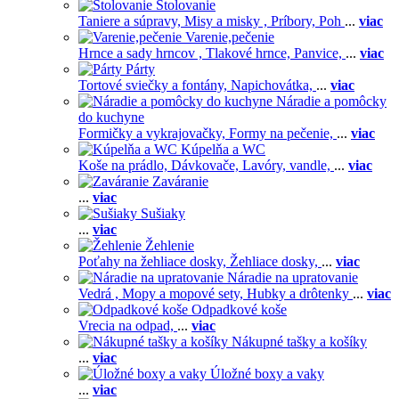
Stolovanie
Taniere a súpravy,
Misy a misky ,
Príbory,
Poh
...
viac
Varenie,pečenie
Hrnce a sady hrncov ,
Tlakové hrnce,
Panvice,
...
viac
Párty
Tortové sviečky a fontány,
Napichovátka,
...
viac
Náradie a pomôcky
do kuchyne
Formičky a vykrajovačky,
Formy na pečenie,
...
viac
Kúpelňa a WC
Koše na prádlo,
Dávkovače,
Lavóry, vandle,
...
viac
Zaváranie
...
viac
Sušiaky
...
viac
Žehlenie
Poťahy na žehliace dosky,
Žehliace dosky,
...
viac
Náradie na upratovanie
Vedrá ,
Mopy a mopové sety,
Hubky a drôtenky
...
viac
Odpadkové koše
Vrecia na odpad,
...
viac
Nákupné tašky a košíky
...
viac
Úložné boxy a vaky
...
viac