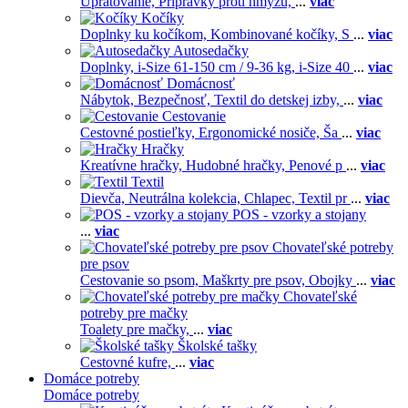
Upratovanie,
Prípravky proti hmyzu,
...
viac
Kočíky
Doplnky ku kočíkom,
Kombinované kočíky,
S
...
viac
Autosedačky
Doplnky,
i-Size 61-150 cm / 9-36 kg,
i-Size 40
...
viac
Domácnosť
Nábytok,
Bezpečnosť,
Textil do detskej izby,
...
viac
Cestovanie
Cestovné postieľky,
Ergonomické nosiče,
Ša
...
viac
Hračky
Kreatívne hračky,
Hudobné hračky,
Penové p
...
viac
Textil
Dievča,
Neutrálna kolekcia,
Chlapec,
Textil pr
...
viac
POS - vzorky a stojany
...
viac
Chovateľské potreby
pre psov
Cestovanie so psom,
Maškrty pre psov,
Obojky
...
viac
Chovateľské
potreby pre mačky
Toalety pre mačky,
...
viac
Školské tašky
Cestovné kufre,
...
viac
Domáce potreby
Domáce potreby