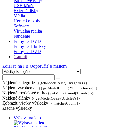
Pamäťové karty
USB kľúče
Externé disky
Médiá
Herné konzoly
Software
Virtuálna realita
Fandenie
Filmy na DVD
Filmy na Blu-Ray
Filmy na DVD
Gambit
Zdieľať na FB
Odporučiť e-mailom
Nájdené kategórie
{{ getModelCount('Categories') }}
Nájdení výrobcovia
{{ getModelCount('Manufacturers') }}
Nájdené modelové rady
{{ getModelCount('Brands') }}
Nájdené články
{{ getModelCount('Articles') }}
Zobraziť všetky výsledky
{{ matchesCount }}
Žiadne výsledky
Výbava na leto