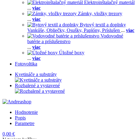
Elektroinštalačný materiál
...
viac
Zámky, vložky trezory
...
viac
Bytový textil a doplnky
Vankúše,
Obliečky,
Osušky,
Paplóny,
Príslušen
...
viac
Vodovodné
batérie a príslušenstvo
...
viac
Úložné boxy
...
viac
Fotovoltika
Kvetináče a substráty
Rozbalené a vystavené
Hodnotenie
Popis
Parametre
0,00 €