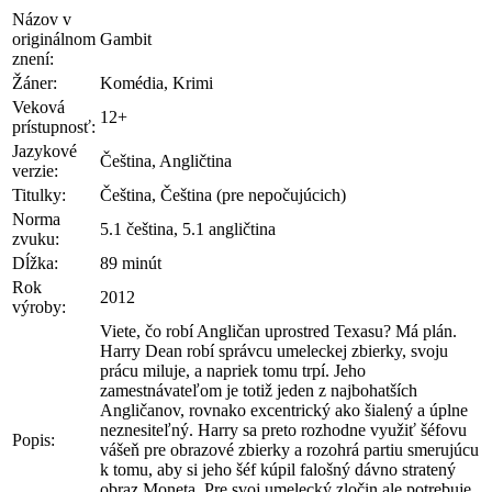
Názov v
originálnom
Gambit
znení:
Žáner:
Komédia, Krimi
Veková
12+
prístupnosť:
Jazykové
Čeština, Angličtina
verzie:
Titulky:
Čeština, Čeština (pre nepočujúcich)
Norma
5.1 čeština, 5.1 angličtina
zvuku:
Dĺžka:
89 minút
Rok
2012
výroby:
Viete, čo robí Angličan uprostred Texasu? Má plán.
Harry Dean robí správcu umeleckej zbierky, svoju
prácu miluje, a napriek tomu trpí. Jeho
zamestnávateľom je totiž jeden z najbohatších
Angličanov, rovnako excentrický ako šialený a úplne
neznesiteľný. Harry sa preto rozhodne využiť šéfovu
Popis:
vášeň pre obrazové zbierky a rozohrá partiu smerujúcu
k tomu, aby si jeho šéf kúpil falošný dávno stratený
obraz Moneta. Pre svoj umelecký zločin ale potrebuje