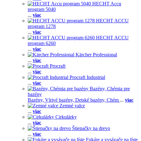
HECHT Accu
program 5040
...
viac
HECHT ACCU
program 1278
...
viac
HECHT ACCU
program 6260
...
viac
Kärcher Professional
...
viac
Procraft
...
viac
Procraft Industrial
...
viac
Bazény, Chémia pre
bazény
Bazény,
Vírivé bazény,
Detské bazény,
Chém
...
viac
Zemné valce
...
viac
Cirkulárky
...
viac
Štiepačky na drevo
...
viac
Fukáre a vysávače na líste