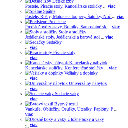
Detské izby
Postele,
Písacie stoly,
Kancelárske stoličky
...
viac
Spálne
Postele,
Rošty,
Matrace a toppery,
Šatníky,
Noč
...
viac
Predsiene
Predsieňové zostavy,
Botníky,
Samostatné sk
...
viac
Stoly a stoličky
Jedálenské stoly,
Jedálenské a barové stol
...
viac
Sedačky
...
viac
Písacie stoly
...
viac
Kancelársky nábytok
Kancelárske stoličky,
Konferenčné stoličky
...
viac
Vešiaky a doplnky
...
viac
Univerzálny nábytok
...
viac
Sedacie vaky
...
viac
Bytový textil
Vankúše,
Obliečky,
Osušky,
Uteráky,
Paplóny,
P
...
viac
Úložné boxy a vaky
...
viac