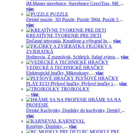
iM.Master stavebnice,
Stavebnice GraviTrax,
ME
...
viac
PUZZLE
Detské puzzle,
3D Puzzle,
Puzzle 300d,
Puzzle 5
...
viac
KREATÍVNE TVORENIE PRE DETI
Dočasné tetovania,
Kreatívne a výtvarné hr
...
viac
FIGÚRKY A
ZVIERATKÁ
Hrdinovia,
Z rozprávok,
Schleich,
Safari zviera
...
viac
VEDECKÉ A TECHNICKÉ HRAČKY
Elektronické hračky,
Mikroskopy,
...
viac
PLYŠOVÉ HRAČKY
PLAY ECO Plyšové hračky,
Plyšové hračky s
...
viac
TROJKOLKY
...
viac
HRÁME SA NA
PROFESIE
Detské Kuchynky,
Doplnky do kuchynky,
Detský
...
viac
KARNEVAL
Kostýmy,
Doplnky,
...
viac
RC MODELY PRE