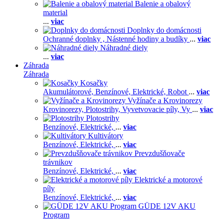
Balenie a obalový
material
...
viac
Doplnky do domácnosti
Ochranné doplnky ,
Nástenné hodiny a budíky
...
viac
Náhradné diely
...
viac
Záhrada
Záhrada
Kosačky
Akumulátorové,
Benzínové,
Elektrické,
Robot
...
viac
Vyžínače a Krovinorezy
Krovinorezy,
Plotostrihy,
Vyvetvovacie píly,
Vy
...
viac
Plotostrihy
Benzínové,
Elektrické,
...
viac
Kultivátory
Benzínové,
Elektrické,
...
viac
Prevzdušňovače
trávnikov
Benzínové,
Elektrické,
...
viac
Elektrické a motorové
píly
Benzínové,
Elektrické,
...
viac
GÜDE 12V AKU
Program