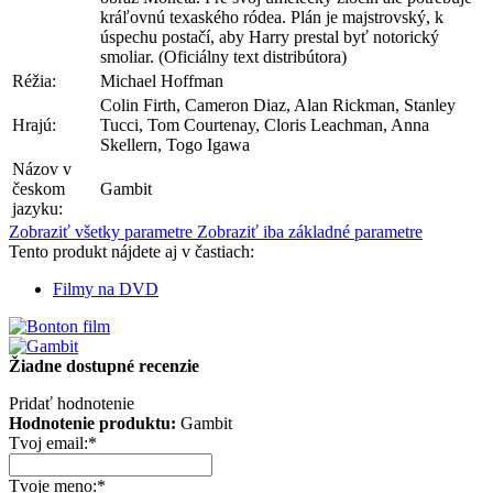
kráľovnú texaského ródea. Plán je majstrovský, k
úspechu postačí, aby Harry prestal byť notorický
smoliar. (Oficiálny text distribútora)
Réžia:
Michael Hoffman
Colin Firth, Cameron Diaz, Alan Rickman, Stanley
Hrajú:
Tucci, Tom Courtenay, Cloris Leachman, Anna
Skellern, Togo Igawa
Názov v
českom
Gambit
jazyku:
Zobraziť všetky parametre
Zobraziť iba základné parametre
Tento produkt nájdete aj v častiach:
Filmy na DVD
Žiadne dostupné recenzie
Pridať hodnotenie
Hodnotenie produktu:
Gambit
Tvoj email:
*
Tvoje meno:
*