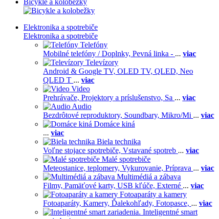
Bicykle a kolobežky
Elektronika a spotrebiče
Elektronika a spotrebiče
Telefóny
Mobilné telefóny / Doplnky,
Pevná linka -
...
viac
Televízory
Android & Google TV,
OLED TV,
QLED, Neo
QLED T
...
viac
Video
Prehrávače,
Projektory a príslušenstvo,
Sa
...
viac
Audio
Bezdrôtové reproduktory,
Soundbary,
Mikro/Mi
...
viac
Domáce kiná
...
viac
Biela technika
Voľne stojace spotrebiče,
Vstavané spotreb
...
viac
Malé spotrebiče
Meteostanice, teplomery,
Vykurovanie,
Príprava
...
viac
Multimédiá a zábava
Filmy,
Pamäťové karty,
USB kľúče,
Externé
...
viac
Fotoaparáty a kamery
Fotoaparáty,
Kamery,
Ďalekohľady,
Fotopasce,
...
viac
Inteligentné smart