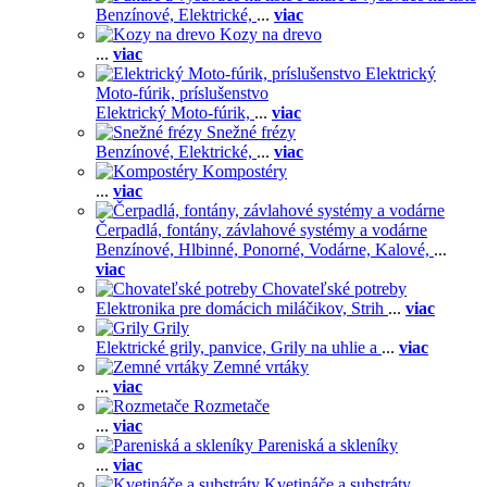
Benzínové,
Elektrické,
...
viac
Kozy na drevo
...
viac
Elektrický
Moto-fúrik, príslušenstvo
Elektrický Moto-fúrik,
...
viac
Snežné frézy
Benzínové,
Elektrické,
...
viac
Kompostéry
...
viac
Čerpadlá, fontány, závlahové systémy a vodárne
Benzínové,
Hlbinné,
Ponorné,
Vodárne,
Kalové,
...
viac
Chovateľské potreby
Elektronika pre domácich miláčikov,
Strih
...
viac
Grily
Elektrické grily, panvice,
Grily na uhlie a
...
viac
Zemné vrtáky
...
viac
Rozmetače
...
viac
Pareniská a skleníky
...
viac
Kvetináče a substráty