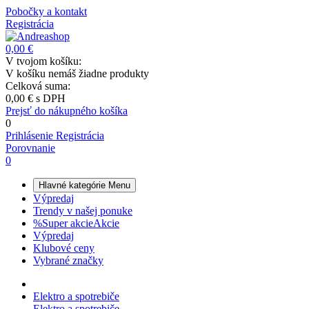
Pobočky a kontakt
Registrácia
0,00 €
V tvojom košíku:
V košíku nemáš žiadne produkty
Celková suma:
0,00 €
s DPH
Prejsť do nákupného košíka
0
Prihlásenie
Registrácia
Porovnanie
0
Hlavné kategórie
Menu
Výpredaj
Trendy v našej ponuke
%
Super akcie
Akcie
Výpredaj
Klubové ceny
Vybrané značky
Elektro a spotrebiče
Elektro a spotrebiče