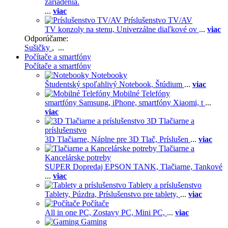
zariadenia.
...
viac
Príslušenstvo TV/AV
TV konzoly na stenu,
Univerzálne diaľkové ov
...
viac
Odporúčame:
Sušičky
, ...
Počítače a smartfóny
Počítače a smartfóny
Notebooky
Študentský spoľahlivý Notebook,
Štúdium
...
viac
Mobilné Telefóny
smartfóny Samsung,
iPhone,
smartfóny Xiaomi,
t
...
viac
3D Tlačiarne a
príslušenstvo
3D Tlačiarne,
Náplne pre 3D Tlač,
Príslušen
...
viac
Tlačiarne a
Kancelárske potreby
SUPER Dopredaj EPSON TANK,
Tlačiarne,
Tankové
...
viac
Tablety a príslušenstvo
Tablety,
Púzdra,
Príslušenstvo pre tablety,
...
viac
Počítače
All in one PC,
Zostavy PC,
Mini PC,
...
viac
Gaming