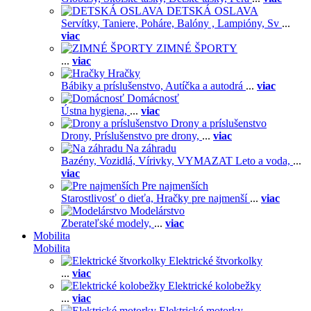
DETSKÁ OSLAVA
Servítky,
Taniere,
Poháre,
Balóny ,
Lampióny,
Sv
...
viac
ZIMNÉ ŠPORTY
...
viac
Hračky
Bábiky a príslušenstvo,
Autíčka a autodrá
...
viac
Domácnosť
Ústna hygiena,
...
viac
Drony a príslušenstvo
Drony,
Príslušenstvo pre drony,
...
viac
Na záhradu
Bazény,
Vozidlá,
Vírivky,
VYMAZAT Leto a voda,
...
viac
Pre najmenších
Starostlivosť o dieťa,
Hračky pre najmenší
...
viac
Modelárstvo
Zberateľské modely,
...
viac
Mobilita
Mobilita
Elektrické štvorkolky
...
viac
Elektrické kolobežky
...
viac
Elektrické motorky