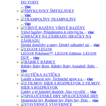
DO VODY
...
viac
ŠMYKĽAVKY
...
viac
TRAMPOLÍNY
...
viac
VÍRIVÉ BAZÉNY
Vírivé bazény,
Príslušenstvo k vírivým ba
...
viac
HRAČKY NA
ZÁHRADU
Detské domčeky a stany,
Detský záhradný ná
...
viac
LEGO®
LEGO® Pokémon™,
LEGO® Editions,
LEGO®
DUP
...
viac
BÁBIKY
Bábiky Baby Born,
Bábiky Baby Annabell,
Bábi
...
viac
AUTÍČKA
Garáže a hracie sety,
Technické stroje a a
...
viac
Z FILMOV,
HIER A ROZPRÁVOK
Gabby a jej kúzelný domček,
Ako vycvičiť
...
viac
SPOLOČENSKÉ HRY
Strategické hry,
Rodinné hry,
Párty hry,
Dets
...
viac
STAVEBNICE