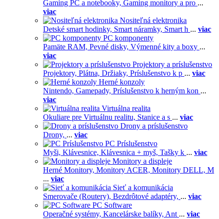
Gaming PC a notebooky,
Gaming monitory a pro
...
viac
Nositeľná elektronika
Detské smart hodinky,
Smart náramky,
Smart h
...
viac
PC komponenty
Pamäte RAM,
Pevné disky,
Výmenné kity a boxy
...
viac
Projektory a príslušenstvo
Projektory,
Plátna,
Držiaky,
Príslušenstvo k p
...
viac
Herné konzoly
Nintendo,
Gamepady,
Príslušenstvo k herným kon
...
viac
Virtuálna realita
Okuliare pre Virtuálnu realitu,
Stanice a s
...
viac
Drony a príslušenstvo
Drony,
...
viac
PC Príslušenstvo
Myši,
Klávesnice,
Klávesnica + myš,
Tašky k
...
viac
Monitory a displeje
Herné Monitory,
Monitory ACER,
Monitory DELL,
M
...
viac
Sieť a komunikácia
Smerovače (Routery),
Bezdrôtové adaptéry,
...
viac
PC Software
Operačné systémy,
Kancelárske balíky,
Ant
...
viac