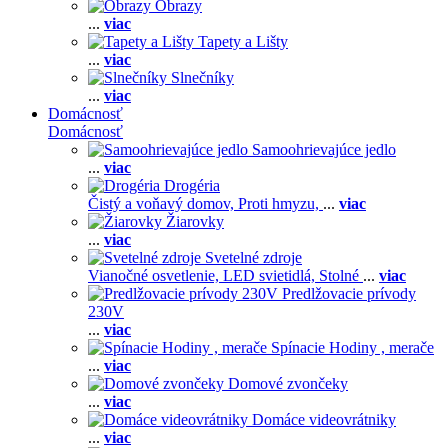
Obrazy
...
viac
Tapety a Lišty
...
viac
Slnečníky
...
viac
Domácnosť
Domácnosť
Samoohrievajúce jedlo
...
viac
Drogéria
Čistý a voňavý domov,
Proti hmyzu,
...
viac
Žiarovky
...
viac
Svetelné zdroje
Vianočné osvetlenie,
LED svietidlá,
Stolné
...
viac
Predlžovacie prívody
230V
...
viac
Spínacie Hodiny , merače
...
viac
Domové zvončeky
...
viac
Domáce videovrátniky
...
viac