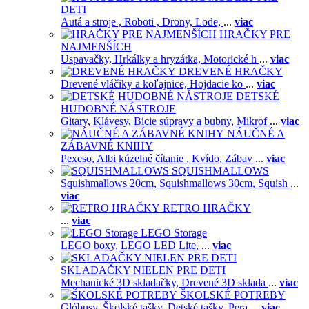
DETI
Autá a stroje ,
Roboti ,
Drony,
Lode,
...
viac
HRAČKY PRE
NAJMENŠÍCH
Uspavačky,
Hrkálky a hryzátka,
Motorické h
...
viac
DREVENÉ HRAČKY
Drevené vláčiky a koľajnice,
Hojdacie ko
...
viac
DETSKÉ
HUDOBNÉ NÁSTROJE
Gitary,
Klávesy,
Bicie súpravy a bubny,
Mikrof
...
viac
NÁUČNÉ A
ZÁBAVNÉ KNIHY
Pexeso,
Albi kúzelné čítanie ,
Kvído,
Zábav
...
viac
SQUISHMALLOWS
Squishmallows 20cm,
Squishmallows 30cm,
Squish
...
viac
RETRO HRAČKY
...
viac
LEGO Storage
LEGO boxy,
LEGO LED Lite,
...
viac
SKLADAČKY NIELEN PRE DETI
Mechanické 3D skladačky,
Drevené 3D sklada
...
viac
ŠKOLSKÉ POTREBY
Glóbusy,
Školské tašky,
Detské tašky,
Pera
...
viac