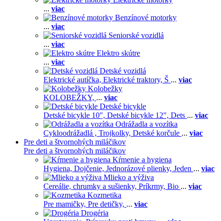
...
viac
Benzínové motorky
...
viac
Seniorské vozidlá
...
viac
Elektro skútre
...
viac
Detské vozidlá
Elektrické autíčka,
Elektrické traktory,
Š
...
viac
Kolobežky
KOLOBEŽKY,
...
viac
Detské bicykle
Detské bicykle 10",
Detské bicykle 12",
Dets
...
viac
Odrážadla a vozítka
Cykloodrážadlá ,
Trojkolky,
Detské korčule
...
viac
Pre deti a štvornohých miláčikov
Pre deti a štvornohých miláčikov
Kŕmenie a hygiena
Hygiena,
Dojčenie,
Jednorázové plienky,
Jeden
...
viac
Mlieko a výživa
Cereálie, chrumky a sušienky,
Príkrmy,
Bio
...
viac
Kozmetika
Pre mamičky,
Pre detičky,
...
viac
Drogéria