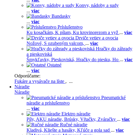
Konvy, nádoby a sudy
...
viac
Bandasky
...
viac
Príslušenstvo
Ku kosačkám,
K pílam,
Ku krovinorezom a vyž
...
viac
Drviče vetiev a ovocia
Nožové,
S ozubeným valcom,
...
viac
Hračky do záhrady
a pieskoviská
Šmykľavky,
Pieskoviská,
Hračky do piesku,
Ho
...
viac
Ostatné
...
viac
Odporúčame:
Fukáre a vysávače na líste
, ...
Náradie
Náradie
Pneumatické
náradie a príslušenstvo
...
viac
Elektro náradie
Píly,
AKU náradie,
Brúsky,
Vŕtačky,
Zváračky
...
viac
Ručné náradie
Kladivá,
Kliešte a hasáky,
Kľúče a gola sad
...
viac