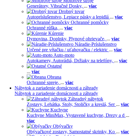
Motorové stroje
Generátory,
Vibračné Dosky,
...
viac
Drobný tovar
Autopríslušenstvo,
Lepiace pásky a lepidlá
...
viac
Ochranné pomôcky
Ochranné rúška,
...
viac
Kúrenie
Dymovina,
Doplnky,
Plynové ohrievače,
...
viac
Náradie-Príslušenstvo
Určené pre vŕtačku / uťahovačku / elektric
...
viac
Auto-moto
Autokamery,
Autorádiá,
Držiaky na telefóny,
...
viac
Ostatné
...
viac
Obrana
Ochranné spreje,
...
viac
Nábytok a zariadenie domácnosti a záhrady
Nábytok a zariadenie domácnosti a záhrady
Záhradný nábytok
Zostavy,
Lehátka,
Stoly,
Stoličky a kreslá,
Ser
...
viac
Kuchyne
Kuchyne MiniMax,
Vystavené kuchyne,
Drezy a d
...
viac
Obývačky
Obývačkové zostavy,
Samostatné skrinky,
Ko
...
viac