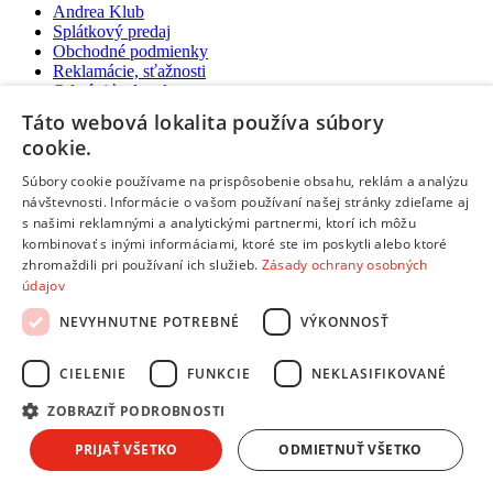
Andrea Klub
Splátkový predaj
Obchodné podmienky
Reklamácie, sťažnosti
Odstúpiť od zmluvy tu
Ochrana osobných údajov
Táto webová lokalita používa súbory
Predĺžená záruka a poistenie
cookie.
Ako nakupovať
Súbory cookie používame na prispôsobenie obsahu, reklám a analýzu
Predajne a kontakty
návštevnosti. Informácie o vašom používaní našej stránky zdieľame aj
Centrum pre zákazníkov
s našimi reklamnými a analytickými partnermi, ktorí ich môžu
kombinovať s inými informáciami, ktoré ste im poskytli alebo ktoré
Možnosti platby
zhromaždili pri používaní ich služieb.
Zásady ochrany osobných
Možnosti platby
údajov
Platba na dobierku aj kartou
NEVYHNUTNE POTREBNÉ
VÝKONNOSŤ
Predaj na splátky
Platba prevodom na účet
Platba online cez internet:
CIELENIE
FUNKCIE
NEKLASIFIKOVANÉ
ZOBRAZIŤ PODROBNOSTI
Možnosti doručenia
PRIJAŤ VŠETKO
ODMIETNUŤ VŠETKO
Možnosti doručenia