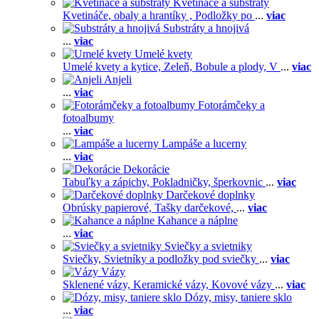
Kvetináče a substráty
Kvetináče, obaly a hrantíky ,
Podložky po
...
viac
Substráty a hnojivá
...
viac
Umelé kvety
Umelé kvety a kytice,
Zeleň,
Bobule a plody,
V
...
viac
Anjeli
...
viac
Fotorámčeky a
fotoalbumy
...
viac
Lampáše a lucerny
...
viac
Dekorácie
Tabuľky a zápichy,
Pokladničky, šperkovnic
...
viac
Darčekové doplnky
Obrúsky papierové,
Tašky darčekové,
...
viac
Kahance a náplne
...
viac
Sviečky a svietniky
Sviečky,
Svietníky a podložky pod sviečky
...
viac
Vázy
Sklenené vázy,
Keramické vázy,
Kovové vázy
...
viac
Dózy, misy, taniere sklo
...
viac