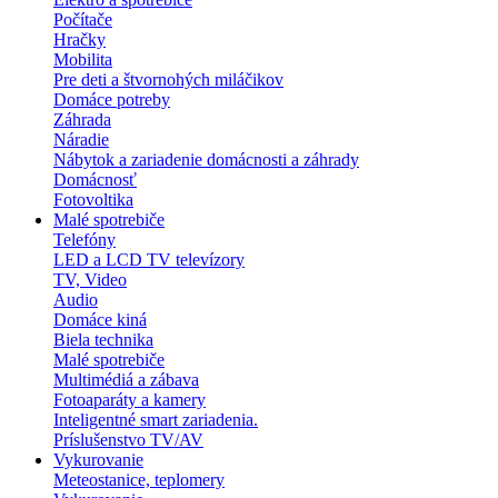
Počítače
Hračky
Mobilita
Pre deti a štvornohých miláčikov
Domáce potreby
Záhrada
Náradie
Nábytok a zariadenie domácnosti a záhrady
Domácnosť
Fotovoltika
Malé spotrebiče
Telefóny
LED a LCD TV televízory
TV, Video
Audio
Domáce kiná
Biela technika
Malé spotrebiče
Multimédiá a zábava
Fotoaparáty a kamery
Inteligentné smart zariadenia.
Príslušenstvo TV/AV
Vykurovanie
Meteostanice, teplomery