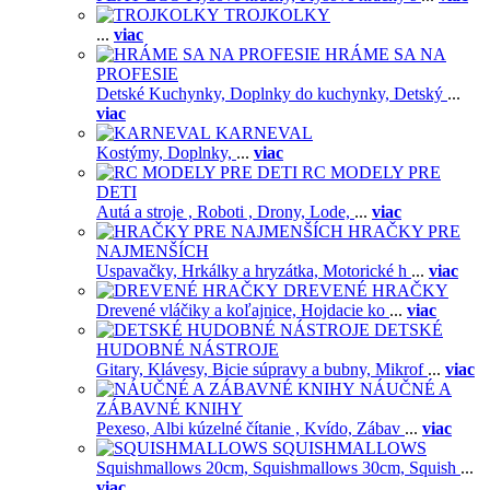
TROJKOLKY
...
viac
HRÁME SA NA
PROFESIE
Detské Kuchynky,
Doplnky do kuchynky,
Detský
...
viac
KARNEVAL
Kostýmy,
Doplnky,
...
viac
RC MODELY PRE
DETI
Autá a stroje ,
Roboti ,
Drony,
Lode,
...
viac
HRAČKY PRE
NAJMENŠÍCH
Uspavačky,
Hrkálky a hryzátka,
Motorické h
...
viac
DREVENÉ HRAČKY
Drevené vláčiky a koľajnice,
Hojdacie ko
...
viac
DETSKÉ
HUDOBNÉ NÁSTROJE
Gitary,
Klávesy,
Bicie súpravy a bubny,
Mikrof
...
viac
NÁUČNÉ A
ZÁBAVNÉ KNIHY
Pexeso,
Albi kúzelné čítanie ,
Kvído,
Zábav
...
viac
SQUISHMALLOWS
Squishmallows 20cm,
Squishmallows 30cm,
Squish
...
viac