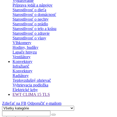
Vykurovanie
Príprava jedál a nápojov
Starostlivosť o dieťa
Starostlivosť o domácnosť
Starostlivosť o nechty
Starostlivosť o prádlo
Starostlivosť o telo a krásu
Starostlivosť o zdravie
Starostlivosť o vlasy
Vlhkomery
Hodiny, budíky
Lapače hmyzu
Ventilátory
Konvektory
Infražiarič
Konvektory
Radiátory
Teplovzdušný ohrievač
Vyhrievacia podložka
Elektrické krby
EWT CLIMA 15 TLS
Zdieľať na FB
Odporučiť e-mailom