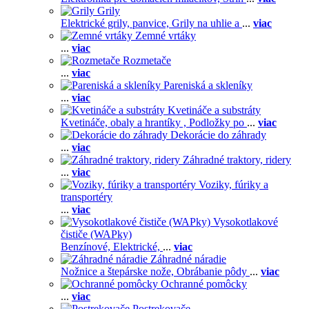
Grily
Elektrické grily, panvice,
Grily na uhlie a
...
viac
Zemné vrtáky
...
viac
Rozmetače
...
viac
Pareniská a skleníky
...
viac
Kvetináče a substráty
Kvetináče, obaly a hrantíky ,
Podložky po
...
viac
Dekorácie do záhrady
...
viac
Záhradné traktory, ridery
...
viac
Voziky, fúriky a
transportéry
...
viac
Vysokotlakové
čističe (WAPky)
Benzínové,
Elektrické,
...
viac
Záhradné náradie
Nožnice a štepárske nože,
Obrábanie pôdy
...
viac
Ochranné pomôcky
...
viac
Postrekovače