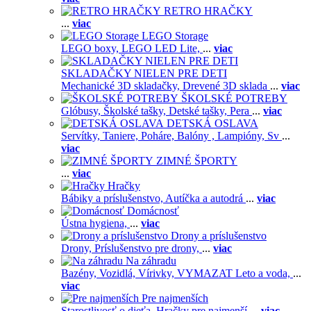
RETRO HRAČKY
...
viac
LEGO Storage
LEGO boxy,
LEGO LED Lite,
...
viac
SKLADAČKY NIELEN PRE DETI
Mechanické 3D skladačky,
Drevené 3D sklada
...
viac
ŠKOLSKÉ POTREBY
Glóbusy,
Školské tašky,
Detské tašky,
Pera
...
viac
DETSKÁ OSLAVA
Servítky,
Taniere,
Poháre,
Balóny ,
Lampióny,
Sv
...
viac
ZIMNÉ ŠPORTY
...
viac
Hračky
Bábiky a príslušenstvo,
Autíčka a autodrá
...
viac
Domácnosť
Ústna hygiena,
...
viac
Drony a príslušenstvo
Drony,
Príslušenstvo pre drony,
...
viac
Na záhradu
Bazény,
Vozidlá,
Vírivky,
VYMAZAT Leto a voda,
...
viac
Pre najmenších
Starostlivosť o dieťa,
Hračky pre najmenší
...
viac