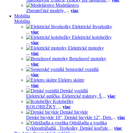
Modelárstvo
Zberateľské modely,
...
viac
Mobilita
Mobilita
Elektrické štvorkolky
...
viac
Elektrické kolobežky
...
viac
Elektrické motorky
...
viac
Benzínové motorky
...
viac
Seniorské vozidlá
...
viac
Elektro skútre
...
viac
Detské vozidlá
Elektrické autíčka,
Elektrické traktory,
Š
...
viac
Kolobežky
KOLOBEŽKY,
...
viac
Detské bicykle
Detské bicykle 10",
Detské bicykle 12",
Dets
...
viac
Odrážadla a vozítka
Cykloodrážadlá ,
Trojkolky,
Detské korčule
...
viac