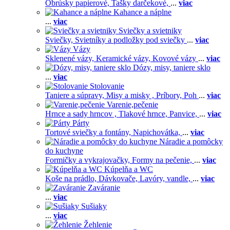
Obrúsky papierové,
Tašky darčekové,
...
viac
Kahance a náplne
...
viac
Sviečky a svietniky
Sviečky,
Svietníky a podložky pod sviečky
...
viac
Vázy
Sklenené vázy,
Keramické vázy,
Kovové vázy
...
viac
Dózy, misy, taniere sklo
...
viac
Stolovanie
Taniere a súpravy,
Misy a misky ,
Príbory,
Poh
...
viac
Varenie,pečenie
Hrnce a sady hrncov ,
Tlakové hrnce,
Panvice,
...
viac
Párty
Tortové sviečky a fontány,
Napichovátka,
...
viac
Náradie a pomôcky
do kuchyne
Formičky a vykrajovačky,
Formy na pečenie,
...
viac
Kúpelňa a WC
Koše na prádlo,
Dávkovače,
Lavóry, vandle,
...
viac
Zaváranie
...
viac
Sušiaky
...
viac
Žehlenie