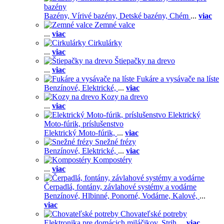
bazény
Bazény,
Vírivé bazény,
Detské bazény,
Chém
...
viac
Zemné valce
...
viac
Cirkulárky
...
viac
Štiepačky na drevo
...
viac
Fukáre a vysávače na líste
Benzínové,
Elektrické,
...
viac
Kozy na drevo
...
viac
Elektrický
Moto-fúrik, príslušenstvo
Elektrický Moto-fúrik,
...
viac
Snežné frézy
Benzínové,
Elektrické,
...
viac
Kompostéry
...
viac
Čerpadlá, fontány, závlahové systémy a vodárne
Benzínové,
Hlbinné,
Ponorné,
Vodárne,
Kalové,
...
viac
Chovateľské potreby
Elektronika pre domácich miláčikov,
Strih
...
viac