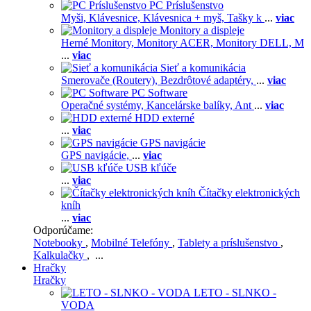
PC Príslušenstvo
Myši,
Klávesnice,
Klávesnica + myš,
Tašky k
...
viac
Monitory a displeje
Herné Monitory,
Monitory ACER,
Monitory DELL,
M
...
viac
Sieť a komunikácia
Smerovače (Routery),
Bezdrôtové adaptéry,
...
viac
PC Software
Operačné systémy,
Kancelárske balíky,
Ant
...
viac
HDD externé
...
viac
GPS navigácie
GPS navigácie,
...
viac
USB kľúče
...
viac
Čítačky elektronických
kníh
...
viac
Odporúčame:
Notebooky
,
Mobilné Telefóny
,
Tablety a príslušenstvo
,
Kalkulačky
, ...
Hračky
Hračky
LETO - SLNKO -
VODA