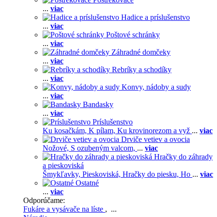
...
viac
Hadice a príslušenstvo
...
viac
Poštové schránky
...
viac
Záhradné domčeky
...
viac
Rebríky a schodíky
...
viac
Konvy, nádoby a sudy
...
viac
Bandasky
...
viac
Príslušenstvo
Ku kosačkám,
K pílam,
Ku krovinorezom a vyž
...
viac
Drviče vetiev a ovocia
Nožové,
S ozubeným valcom,
...
viac
Hračky do záhrady
a pieskoviská
Šmykľavky,
Pieskoviská,
Hračky do piesku,
Ho
...
viac
Ostatné
...
viac
Odporúčame:
Fukáre a vysávače na líste
, ...