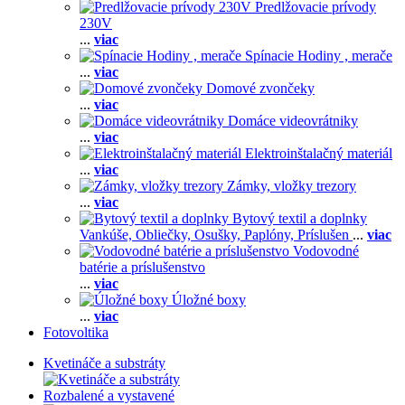
Predlžovacie prívody
230V
...
viac
Spínacie Hodiny , merače
...
viac
Domové zvončeky
...
viac
Domáce videovrátniky
...
viac
Elektroinštalačný materiál
...
viac
Zámky, vložky trezory
...
viac
Bytový textil a doplnky
Vankúše,
Obliečky,
Osušky,
Paplóny,
Príslušen
...
viac
Vodovodné
batérie a príslušenstvo
...
viac
Úložné boxy
...
viac
Fotovoltika
Kvetináče a substráty
Rozbalené a vystavené