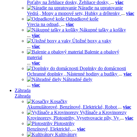
Poťahy na žehliace dosky,
Žehliace dosky,
...
viac
Náradie na upratovanie
Vedrá ,
Mopy a mopové sety,
Hubky a drôtenky
...
viac
Odpadkové koše
Vrecia na odpad,
...
viac
Nákupné tašky a košíky
...
viac
Úložné boxy a vaky
...
viac
Balenie a obalový
material
...
viac
Doplnky do domácnosti
Ochranné doplnky ,
Nástenné hodiny a budíky
...
viac
Náhradné diely
...
viac
Záhrada
Záhrada
Kosačky
Akumulátorové,
Benzínové,
Elektrické,
Robot
...
viac
Vyžínače a Krovinorezy
Krovinorezy,
Plotostrihy,
Vyvetvovacie píly,
Vy
...
viac
Plotostrihy
Benzínové,
Elektrické,
...
viac
Kultivátory