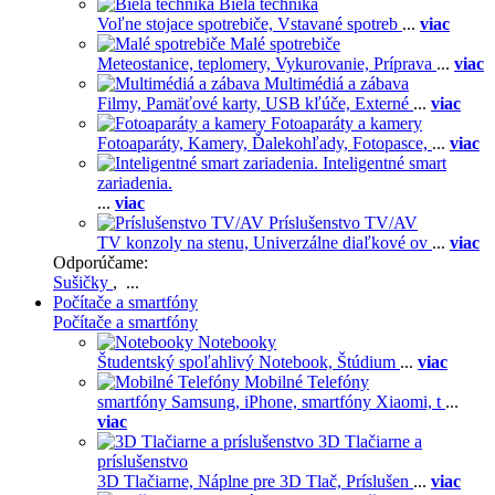
Biela technika
Voľne stojace spotrebiče,
Vstavané spotreb
...
viac
Malé spotrebiče
Meteostanice, teplomery,
Vykurovanie,
Príprava
...
viac
Multimédiá a zábava
Filmy,
Pamäťové karty,
USB kľúče,
Externé
...
viac
Fotoaparáty a kamery
Fotoaparáty,
Kamery,
Ďalekohľady,
Fotopasce,
...
viac
Inteligentné smart
zariadenia.
...
viac
Príslušenstvo TV/AV
TV konzoly na stenu,
Univerzálne diaľkové ov
...
viac
Odporúčame:
Sušičky
, ...
Počítače a smartfóny
Počítače a smartfóny
Notebooky
Študentský spoľahlivý Notebook,
Štúdium
...
viac
Mobilné Telefóny
smartfóny Samsung,
iPhone,
smartfóny Xiaomi,
t
...
viac
3D Tlačiarne a
príslušenstvo
3D Tlačiarne,
Náplne pre 3D Tlač,
Príslušen
...
viac