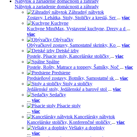
Nábytok a zariadenie domácnosti a záhrady
Nábytok a zariadenie domácnosti a záhrady
Záhradný nábytok
Zostavy,
Lehátka,
Stoly,
Stoličky a kreslá,
Ser
...
viac
Kuchyne
Kuchyne MiniMax,
Vystavené kuchyne,
Drezy a d
...
viac
Obývačky
Obývačkové zostavy,
Samostatné skrinky,
Ko
...
viac
Detské izby
Postele,
Písacie stoly,
Kancelárske stoličky
...
viac
Spálne
Postele,
Rošty,
Matrace a toppery,
Šatníky,
Noč
...
viac
Predsiene
Predsieňové zostavy,
Botníky,
Samostatné sk
...
viac
Stoly a stoličky
Jedálenské stoly,
Jedálenské a barové stol
...
viac
Sedačky
...
viac
Písacie stoly
...
viac
Kancelársky nábytok
Kancelárske stoličky,
Konferenčné stoličky
...
viac
Vešiaky a doplnky
...
viac