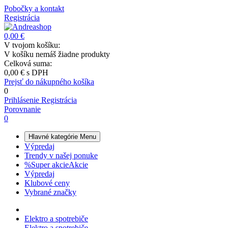
Pobočky a kontakt
Registrácia
0,00 €
V tvojom košíku:
V košíku nemáš žiadne produkty
Celková suma:
0,00 €
s DPH
Prejsť do nákupného košíka
0
Prihlásenie
Registrácia
Porovnanie
0
Hlavné kategórie
Menu
Výpredaj
Trendy v našej ponuke
%
Super akcie
Akcie
Výpredaj
Klubové ceny
Vybrané značky
Elektro a spotrebiče
Elektro a spotrebiče