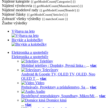
Nájdené kategórie
{{ getModelCount('Categories') }}
Nájdení výrobcovia
{{ getModelCount('Manufacturers') }}
Nájdené modelové rady
{{ getModelCount('Brands') }}
Nájdené články
{{ getModelCount('Articles') }}
Zobraziť všetky výsledky
{{ matchesCount }}
Žiadne výsledky
Výbava na leto
Bicykle a kolobežky
Elektronika a spotrebiče
Elektronika a spotrebiče
Telefóny
Mobilné telefóny / Doplnky,
Pevná linka -
...
viac
Televízory
Android & Google TV,
OLED TV,
QLED, Neo
QLED T
...
viac
Video
Prehrávače,
Projektory a príslušenstvo,
Sa
...
viac
Audio
Bezdrôtové reproduktory,
Soundbary,
Mikro/Mi
...
viac
Domáce kiná
...
viac