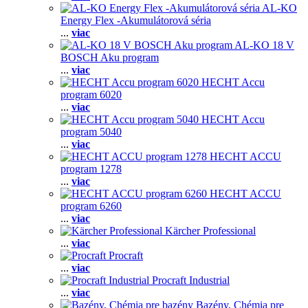
AL-KO
Energy Flex -Akumulátorová séria
...
viac
AL-KO 18 V
BOSCH Aku program
...
viac
HECHT Accu
program 6020
...
viac
HECHT Accu
program 5040
...
viac
HECHT ACCU
program 1278
...
viac
HECHT ACCU
program 6260
...
viac
Kärcher Professional
...
viac
Procraft
...
viac
Procraft Industrial
...
viac
Bazény, Chémia pre