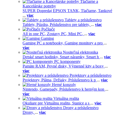
Tlačiarne a
Kancelárske potreby
SUPER Dopredaj EPSON TANK,
Tlačiarne,
Tankové
...
viac
Tablety a príslušenstvo
Tablety,
Púzdra,
Príslušenstvo pre tablety,
...
viac
Počítače
All in one PC,
Zostavy PC,
Mini PC,
...
viac
Gaming
Gaming PC a notebooky,
Gaming monitory a pro
...
viac
Nositeľná elektronika
Detské smart hodinky,
Smart náramky,
Smart h
...
viac
PC komponenty
Pamäte RAM,
Pevné disky,
Výmenné kity a boxy
...
viac
Projektory a príslušenstvo
Projektory,
Plátna,
Držiaky,
Príslušenstvo k p
...
viac
Herné konzoly
Nintendo,
Gamepady,
Príslušenstvo k herným kon
...
viac
Virtuálna realita
Okuliare pre Virtuálnu realitu,
Stanice a s
...
viac
Drony a príslušenstvo
Drony,
...
viac