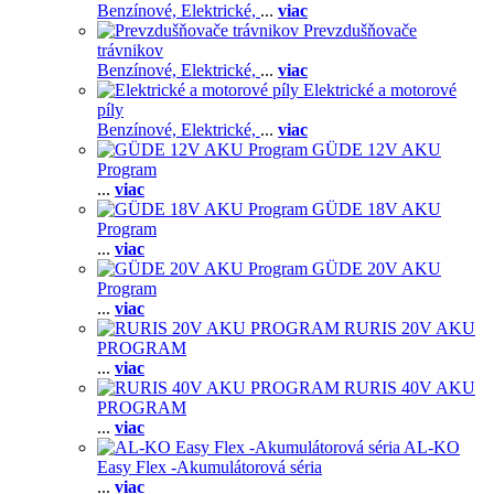
Benzínové,
Elektrické,
...
viac
Prevzdušňovače
trávnikov
Benzínové,
Elektrické,
...
viac
Elektrické a motorové
píly
Benzínové,
Elektrické,
...
viac
GÜDE 12V AKU
Program
...
viac
GÜDE 18V AKU
Program
...
viac
GÜDE 20V AKU
Program
...
viac
RURIS 20V AKU
PROGRAM
...
viac
RURIS 40V AKU
PROGRAM
...
viac
AL-KO
Easy Flex -Akumulátorová séria
...
viac