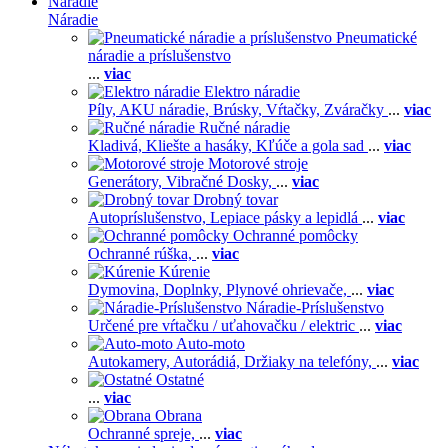
Náradie
Náradie
Pneumatické
náradie a príslušenstvo
...
viac
Elektro náradie
Píly,
AKU náradie,
Brúsky,
Vŕtačky,
Zváračky
...
viac
Ručné náradie
Kladivá,
Kliešte a hasáky,
Kľúče a gola sad
...
viac
Motorové stroje
Generátory,
Vibračné Dosky,
...
viac
Drobný tovar
Autopríslušenstvo,
Lepiace pásky a lepidlá
...
viac
Ochranné pomôcky
Ochranné rúška,
...
viac
Kúrenie
Dymovina,
Doplnky,
Plynové ohrievače,
...
viac
Náradie-Príslušenstvo
Určené pre vŕtačku / uťahovačku / elektric
...
viac
Auto-moto
Autokamery,
Autorádiá,
Držiaky na telefóny,
...
viac
Ostatné
...
viac
Obrana
Ochranné spreje,
...
viac