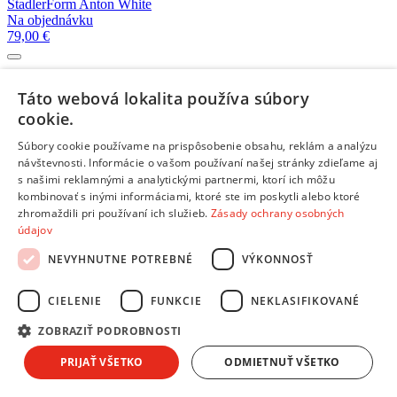
StadlerForm Anton White
Na objednávku
79,00 €
StadlerForm Jasmine Black
Táto webová lokalita používa súbory
Skladom 1 kus
39,00 €
cookie.
Súbory cookie používame na prispôsobenie obsahu, reklám a analýzu
návštevnosti. Informácie o vašom používaní našej stránky zdieľame aj
StadlerForm Jasmine White
Skladom 2 kusy
s našimi reklamnými a analytickými partnermi, ktorí ich môžu
39,00 €
kombinovať s inými informáciami, ktoré ste im poskytli alebo ktoré
zhromaždili pri používaní ich služieb.
Zásady ochrany osobných
údajov
StadlerForm Mia White
NEVYHNUTNE POTREBNÉ
VÝKONNOSŤ
Na objednávku
29,00 €
CIELENIE
FUNKCIE
NEKLASIFIKOVANÉ
StadlerForm Jasmine Titanium
ZOBRAZIŤ PODROBNOSTI
Na objednávku
39,00 €
PRIJAŤ VŠETKO
ODMIETNUŤ VŠETKO
Viac kompatibilných produktov z kategórie:
Zvlhčovače vzduchu