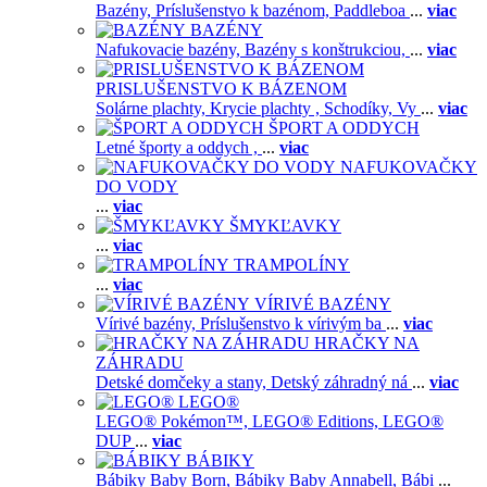
Bazény,
Príslušenstvo k bazénom,
Paddleboa
...
viac
BAZÉNY
Nafukovacie bazény,
Bazény s konštrukciou,
...
viac
PRISLUŠENSTVO K BÁZENOM
Solárne plachty,
Krycie plachty ,
Schodíky,
Vy
...
viac
ŠPORT A ODDYCH
Letné športy a oddych ,
...
viac
NAFUKOVAČKY
DO VODY
...
viac
ŠMYKĽAVKY
...
viac
TRAMPOLÍNY
...
viac
VÍRIVÉ BAZÉNY
Vírivé bazény,
Príslušenstvo k vírivým ba
...
viac
HRAČKY NA
ZÁHRADU
Detské domčeky a stany,
Detský záhradný ná
...
viac
LEGO®
LEGO® Pokémon™,
LEGO® Editions,
LEGO®
DUP
...
viac
BÁBIKY
Bábiky Baby Born,
Bábiky Baby Annabell,
Bábi
...