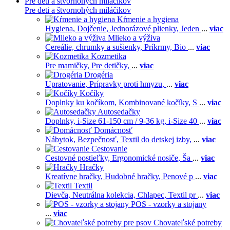
Pre deti a štvornohých miláčikov
Pre deti a štvornohých miláčikov
Kŕmenie a hygiena
Hygiena,
Dojčenie,
Jednorázové plienky,
Jeden
...
viac
Mlieko a výživa
Cereálie, chrumky a sušienky,
Príkrmy,
Bio
...
viac
Kozmetika
Pre mamičky,
Pre detičky,
...
viac
Drogéria
Upratovanie,
Prípravky proti hmyzu,
...
viac
Kočíky
Doplnky ku kočíkom,
Kombinované kočíky,
S
...
viac
Autosedačky
Doplnky,
i-Size 61-150 cm / 9-36 kg,
i-Size 40
...
viac
Domácnosť
Nábytok,
Bezpečnosť,
Textil do detskej izby,
...
viac
Cestovanie
Cestovné postieľky,
Ergonomické nosiče,
Ša
...
viac
Hračky
Kreatívne hračky,
Hudobné hračky,
Penové p
...
viac
Textil
Dievča,
Neutrálna kolekcia,
Chlapec,
Textil pr
...
viac
POS - vzorky a stojany
...
viac
Chovateľské potreby