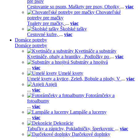
pre psov
Cestovanie so psom,
Maškrty pre psov,
Obojky
...
viac
Chovateľské
potreby pre mačky
Toalety pre mačky,
...
viac
Školské tašky
Cestovné kufre,
...
viac
Domáce potreby
Domáce potreby
Kvetináče a substráty
Kvetináče, obaly a hrantíky ,
Podložky po
...
viac
Substráty a hnojivá
...
viac
Umelé kvety
Umelé kvety a kytice,
Zeleň,
Bobule a plody,
V
...
viac
Anjeli
...
viac
Fotorámčeky a
fotoalbumy
...
viac
Lampáše a lucerny
...
viac
Dekorácie
Tabuľky a zápichy,
Pokladničky, šperkovnic
...
viac
Darčekové doplnky