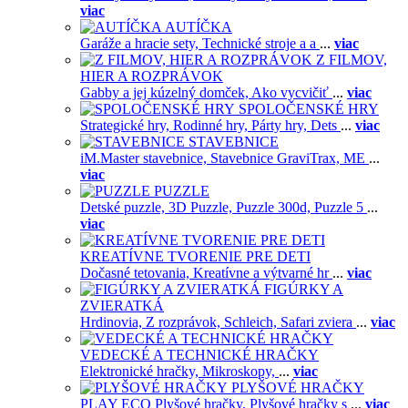
viac
AUTÍČKA
Garáže a hracie sety,
Technické stroje a a
...
viac
Z FILMOV,
HIER A ROZPRÁVOK
Gabby a jej kúzelný domček,
Ako vycvičiť
...
viac
SPOLOČENSKÉ HRY
Strategické hry,
Rodinné hry,
Párty hry,
Dets
...
viac
STAVEBNICE
iM.Master stavebnice,
Stavebnice GraviTrax,
ME
...
viac
PUZZLE
Detské puzzle,
3D Puzzle,
Puzzle 300d,
Puzzle 5
...
viac
KREATÍVNE TVORENIE PRE DETI
Dočasné tetovania,
Kreatívne a výtvarné hr
...
viac
FIGÚRKY A
ZVIERATKÁ
Hrdinovia,
Z rozprávok,
Schleich,
Safari zviera
...
viac
VEDECKÉ A TECHNICKÉ HRAČKY
Elektronické hračky,
Mikroskopy,
...
viac
PLYŠOVÉ HRAČKY
PLAY ECO Plyšové hračky,
Plyšové hračky s
...
viac