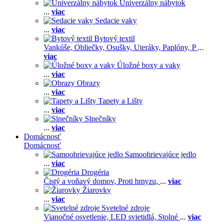
Univerzálny nábytok
...
viac
Sedacie vaky
...
viac
Bytový textil
Vankúše,
Obliečky,
Osušky,
Uteráky,
Paplóny,
P
...
viac
Úložné boxy a vaky
...
viac
Obrazy
...
viac
Tapety a Lišty
...
viac
Slnečníky
...
viac
Domácnosť
Domácnosť
Samoohrievajúce jedlo
...
viac
Drogéria
Čistý a voňavý domov,
Proti hmyzu,
...
viac
Žiarovky
...
viac
Svetelné zdroje
Vianočné osvetlenie,
LED svietidlá,
Stolné
...
viac