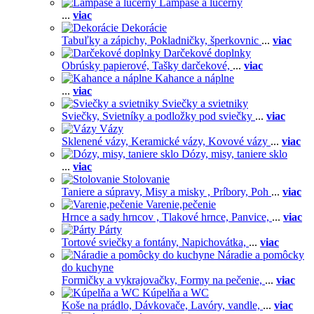
Lampáše a lucerny
...
viac
Dekorácie
Tabuľky a zápichy,
Pokladničky, šperkovnic
...
viac
Darčekové doplnky
Obrúsky papierové,
Tašky darčekové,
...
viac
Kahance a náplne
...
viac
Sviečky a svietniky
Sviečky,
Svietníky a podložky pod sviečky
...
viac
Vázy
Sklenené vázy,
Keramické vázy,
Kovové vázy
...
viac
Dózy, misy, taniere sklo
...
viac
Stolovanie
Taniere a súpravy,
Misy a misky ,
Príbory,
Poh
...
viac
Varenie,pečenie
Hrnce a sady hrncov ,
Tlakové hrnce,
Panvice,
...
viac
Párty
Tortové sviečky a fontány,
Napichovátka,
...
viac
Náradie a pomôcky
do kuchyne
Formičky a vykrajovačky,
Formy na pečenie,
...
viac
Kúpelňa a WC
Koše na prádlo,
Dávkovače,
Lavóry, vandle,
...
viac