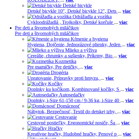
Detské bicykle
Detské bicykle 10",
Detské bicykle 12",
Dets
...
viac
Odrážadla a vozítka
Cykloodrážadlá ,
Trojkolky,
Detské korčule
...
viac
Pre deti a štvornohých miláčikov
Pre deti a štvornohých miláčikov
Kŕmenie a hygiena
Hygiena,
Dojčenie,
Jednorázové plienky,
Jeden
...
viac
Mlieko a výživa
Cereálie, chrumky a sušienky,
Príkrmy,
Bio
...
viac
Kozmetika
Pre mamičky,
Pre detičky,
...
viac
Drogéria
Upratovanie,
Prípravky proti hmyzu,
...
viac
Kočíky
Doplnky ku kočíkom,
Kombinované kočíky,
S
...
viac
Autosedačky
Doplnky,
i-Size 61-150 cm / 9-36 kg,
i-Size 40
...
viac
Domácnosť
Nábytok,
Bezpečnosť,
Textil do detskej izby,
...
viac
Cestovanie
Cestovné postieľky,
Ergonomické nosiče,
Ša
...
viac
Hračky
Kreatívne hračky,
Hudobné hračky,
Penové p
...
viac