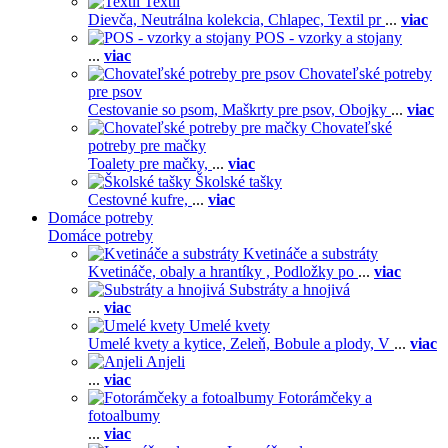
Textil
Dievča,
Neutrálna kolekcia,
Chlapec,
Textil pr
...
viac
POS - vzorky a stojany
...
viac
Chovateľské potreby
pre psov
Cestovanie so psom,
Maškrty pre psov,
Obojky
...
viac
Chovateľské
potreby pre mačky
Toalety pre mačky,
...
viac
Školské tašky
Cestovné kufre,
...
viac
Domáce potreby
Domáce potreby
Kvetináče a substráty
Kvetináče, obaly a hrantíky ,
Podložky po
...
viac
Substráty a hnojivá
...
viac
Umelé kvety
Umelé kvety a kytice,
Zeleň,
Bobule a plody,
V
...
viac
Anjeli
...
viac
Fotorámčeky a
fotoalbumy
...
viac