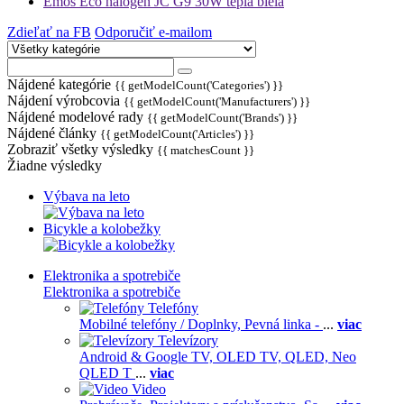
Emos Eco halogen JC G9 30W teplá biela
Zdieľať na FB
Odporučiť e-mailom
Nájdené kategórie
{{ getModelCount('Categories') }}
Nájdení výrobcovia
{{ getModelCount('Manufacturers') }}
Nájdené modelové rady
{{ getModelCount('Brands') }}
Nájdené články
{{ getModelCount('Articles') }}
Zobraziť všetky výsledky
{{ matchesCount }}
Žiadne výsledky
Výbava na leto
Bicykle a kolobežky
Elektronika a spotrebiče
Elektronika a spotrebiče
Telefóny
Mobilné telefóny / Doplnky,
Pevná linka -
...
viac
Televízory
Android & Google TV,
OLED TV,
QLED, Neo
QLED T
...
viac
Video