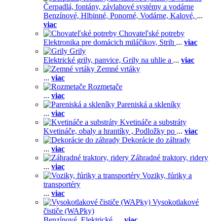
Čerpadlá, fontány, závlahové systémy a vodárne
Benzínové,
Hlbinné,
Ponorné,
Vodárne,
Kalové,
...
viac
Chovateľské potreby
Elektronika pre domácich miláčikov,
Strih
...
viac
Grily
Elektrické grily, panvice,
Grily na uhlie a
...
viac
Zemné vrtáky
...
viac
Rozmetače
...
viac
Pareniská a skleníky
...
viac
Kvetináče a substráty
Kvetináče, obaly a hrantíky ,
Podložky po
...
viac
Dekorácie do záhrady
...
viac
Záhradné traktory, ridery
...
viac
Voziky, fúriky a
transportéry
...
viac
Vysokotlakové
čističe (WAPky)
Benzínové,
Elektrické,
...
viac