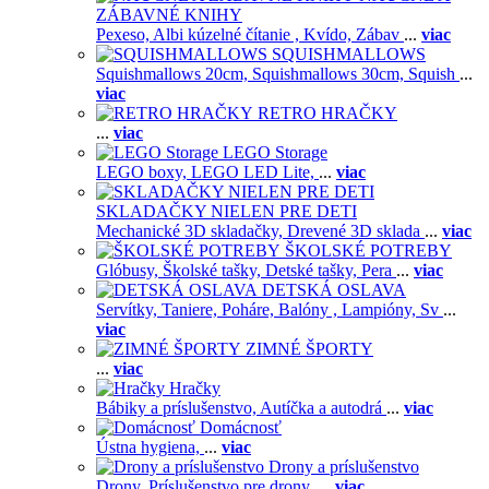
ZÁBAVNÉ KNIHY
Pexeso,
Albi kúzelné čítanie ,
Kvído,
Zábav
...
viac
SQUISHMALLOWS
Squishmallows 20cm,
Squishmallows 30cm,
Squish
...
viac
RETRO HRAČKY
...
viac
LEGO Storage
LEGO boxy,
LEGO LED Lite,
...
viac
SKLADAČKY NIELEN PRE DETI
Mechanické 3D skladačky,
Drevené 3D sklada
...
viac
ŠKOLSKÉ POTREBY
Glóbusy,
Školské tašky,
Detské tašky,
Pera
...
viac
DETSKÁ OSLAVA
Servítky,
Taniere,
Poháre,
Balóny ,
Lampióny,
Sv
...
viac
ZIMNÉ ŠPORTY
...
viac
Hračky
Bábiky a príslušenstvo,
Autíčka a autodrá
...
viac
Domácnosť
Ústna hygiena,
...
viac
Drony a príslušenstvo
Drony,
Príslušenstvo pre drony,
...
viac