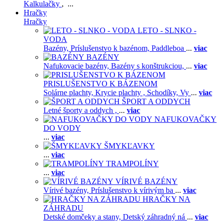
Kalkulačky
, ...
Hračky
Hračky
LETO - SLNKO -
VODA
Bazény,
Príslušenstvo k bazénom,
Paddleboa
...
viac
BAZÉNY
Nafukovacie bazény,
Bazény s konštrukciou,
...
viac
PRISLUŠENSTVO K BÁZENOM
Solárne plachty,
Krycie plachty ,
Schodíky,
Vy
...
viac
ŠPORT A ODDYCH
Letné športy a oddych ,
...
viac
NAFUKOVAČKY
DO VODY
...
viac
ŠMYKĽAVKY
...
viac
TRAMPOLÍNY
...
viac
VÍRIVÉ BAZÉNY
Vírivé bazény,
Príslušenstvo k vírivým ba
...
viac
HRAČKY NA
ZÁHRADU
Detské domčeky a stany,
Detský záhradný ná
...
viac