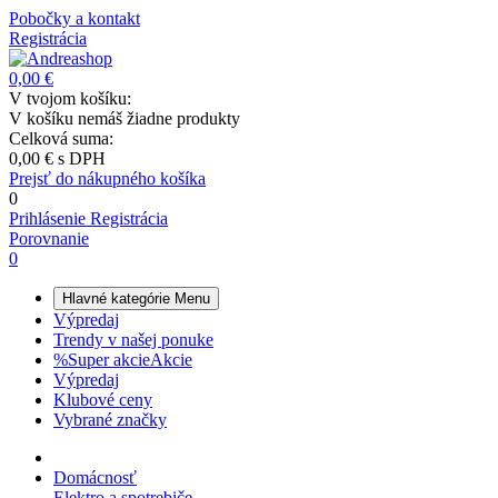
Pobočky a kontakt
Registrácia
0,00 €
V tvojom košíku:
V košíku nemáš žiadne produkty
Celková suma:
0,00 €
s DPH
Prejsť do nákupného košíka
0
Prihlásenie
Registrácia
Porovnanie
0
Hlavné kategórie
Menu
Výpredaj
Trendy v našej ponuke
%
Super akcie
Akcie
Výpredaj
Klubové ceny
Vybrané značky
Domácnosť
Elektro a spotrebiče