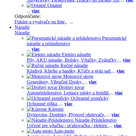
Ostatné
...
viac
Odporúčame:
Fukáre a vysávače na líste
, ...
Náradie
Náradie
Pneumatické
náradie a príslušenstvo
...
viac
Elektro náradie
Píly,
AKU náradie,
Brúsky,
Vŕtačky,
Zváračky
...
viac
Ručné náradie
Kladivá,
Kliešte a hasáky,
Kľúče a gola sad
...
viac
Motorové stroje
Generátory,
Vibračné Dosky,
...
viac
Drobný tovar
Autopríslušenstvo,
Lepiace pásky a lepidlá
...
viac
Ochranné pomôcky
Ochranné rúška,
...
viac
Kúrenie
Dymovina,
Doplnky,
Plynové ohrievače,
...
viac
Náradie-Príslušenstvo
Určené pre vŕtačku / uťahovačku / elektric
...
viac
Auto-moto