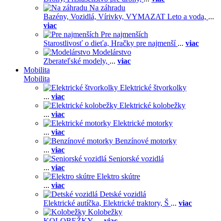
Na záhradu
Bazény,
Vozidlá,
Vírivky,
VYMAZAT Leto a voda,
...
viac
Pre najmenších
Starostlivosť o dieťa,
Hračky pre najmenší
...
viac
Modelárstvo
Zberateľské modely,
...
viac
Mobilita
Mobilita
Elektrické štvorkolky
...
viac
Elektrické kolobežky
...
viac
Elektrické motorky
...
viac
Benzínové motorky
...
viac
Seniorské vozidlá
...
viac
Elektro skútre
...
viac
Detské vozidlá
Elektrické autíčka,
Elektrické traktory,
Š
...
viac
Kolobežky
KOLOBEŽKY,
...
viac