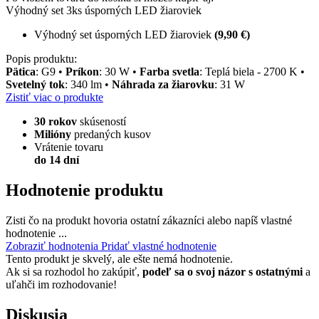
Výhodný set 3ks úsporných LED žiaroviek
Výhodný set úsporných LED žiaroviek
(9,90 €)
Popis produktu:
Pätica
: G9 •
Príkon
: 30 W •
Farba svetla
: Teplá biela - 2700 K •
Svetelný tok
: 340 lm •
Náhrada za žiarovku
: 31 W
Zistiť viac o produkte
30 rokov
skúseností
Milióny
predaných kusov
Vrátenie tovaru
do 14 dní
Hodnotenie produktu
Zisti čo na produkt hovoria ostatní zákazníci alebo napíš vlastné
hodnotenie ...
Zobraziť hodnotenia
Pridať vlastné hodnotenie
Tento produkt je skvelý, ale ešte nemá hodnotenie.
Ak si sa rozhodol ho zakúpiť,
podeľ sa o svoj názor s ostatnými
a
uľahči im rozhodovanie!
Diskusia