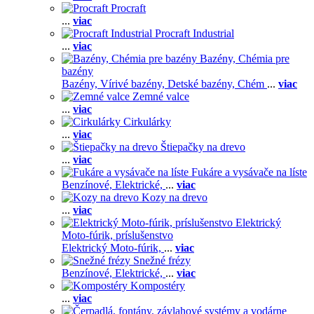
Procraft
...
viac
Procraft Industrial
...
viac
Bazény, Chémia pre
bazény
Bazény,
Vírivé bazény,
Detské bazény,
Chém
...
viac
Zemné valce
...
viac
Cirkulárky
...
viac
Štiepačky na drevo
...
viac
Fukáre a vysávače na líste
Benzínové,
Elektrické,
...
viac
Kozy na drevo
...
viac
Elektrický
Moto-fúrik, príslušenstvo
Elektrický Moto-fúrik,
...
viac
Snežné frézy
Benzínové,
Elektrické,
...
viac
Kompostéry
...
viac