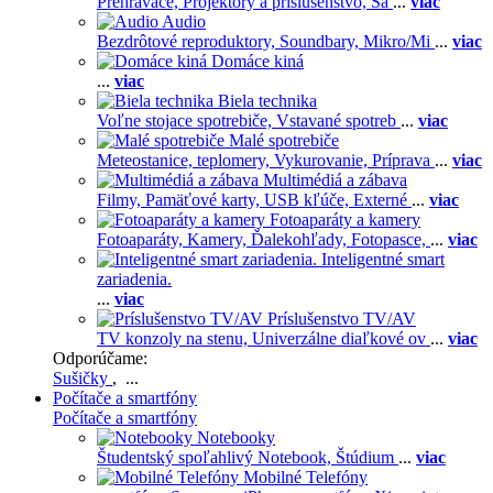
Prehrávače,
Projektory a príslušenstvo,
Sa
...
viac
Audio
Bezdrôtové reproduktory,
Soundbary,
Mikro/Mi
...
viac
Domáce kiná
...
viac
Biela technika
Voľne stojace spotrebiče,
Vstavané spotreb
...
viac
Malé spotrebiče
Meteostanice, teplomery,
Vykurovanie,
Príprava
...
viac
Multimédiá a zábava
Filmy,
Pamäťové karty,
USB kľúče,
Externé
...
viac
Fotoaparáty a kamery
Fotoaparáty,
Kamery,
Ďalekohľady,
Fotopasce,
...
viac
Inteligentné smart
zariadenia.
...
viac
Príslušenstvo TV/AV
TV konzoly na stenu,
Univerzálne diaľkové ov
...
viac
Odporúčame:
Sušičky
, ...
Počítače a smartfóny
Počítače a smartfóny
Notebooky
Študentský spoľahlivý Notebook,
Štúdium
...
viac
Mobilné Telefóny