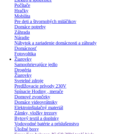
Počítače
Hračky
Mobilita
Pre deti a štvornohých miláčikov
Domáce potreby
Záhrada
Náradie
Nábytok a zariadenie domácnosti a záhrady
Domácnosť
Fotovoltika
Žiarovky
Samoohrievajúce jedlo
Drogéria
Žiarovky
Svetelné zdroje
Predlžovacie prívody 230V
Spínacie Hodiny , merače
Domové zvončeky
Domáce videovrátniky
Elektroinštalačný materiál
Zámky, vložky trezory
Bytový textil a doplnky
Vodovodné batérie a príslušenstvo
Úložné boxy