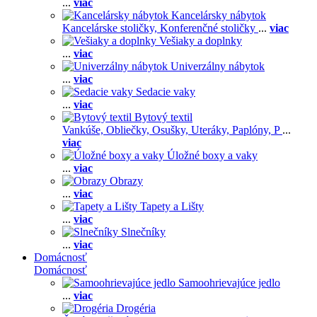
...
viac
Kancelársky nábytok
Kancelárske stoličky,
Konferenčné stoličky
...
viac
Vešiaky a doplnky
...
viac
Univerzálny nábytok
...
viac
Sedacie vaky
...
viac
Bytový textil
Vankúše,
Obliečky,
Osušky,
Uteráky,
Paplóny,
P
...
viac
Úložné boxy a vaky
...
viac
Obrazy
...
viac
Tapety a Lišty
...
viac
Slnečníky
...
viac
Domácnosť
Domácnosť
Samoohrievajúce jedlo
...
viac
Drogéria