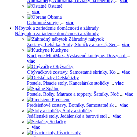
Autokamery,
Autorádiá,
Držiaky na telefóny,
...
viac
Ostatné
...
viac
Obrana
Ochranné spreje,
...
viac
Nábytok a zariadenie domácnosti a záhrady
Nábytok a zariadenie domácnosti a záhrady
Záhradný nábytok
Zostavy,
Lehátka,
Stoly,
Stoličky a kreslá,
Ser
...
viac
Kuchyne
Kuchyne MiniMax,
Vystavené kuchyne,
Drezy a d
...
viac
Obývačky
Obývačkové zostavy,
Samostatné skrinky,
Ko
...
viac
Detské izby
Postele,
Písacie stoly,
Kancelárske stoličky
...
viac
Spálne
Postele,
Rošty,
Matrace a toppery,
Šatníky,
Noč
...
viac
Predsiene
Predsieňové zostavy,
Botníky,
Samostatné sk
...
viac
Stoly a stoličky
Jedálenské stoly,
Jedálenské a barové stol
...
viac
Sedačky
...
viac
Písacie stoly