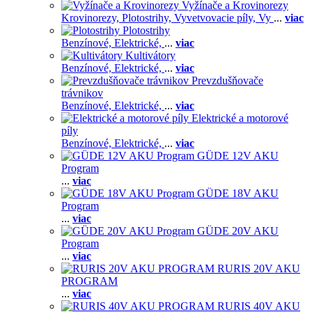
Vyžínače a Krovinorezy
Krovinorezy,
Plotostrihy,
Vyvetvovacie píly,
Vy
...
viac
Plotostrihy
Benzínové,
Elektrické,
...
viac
Kultivátory
Benzínové,
Elektrické,
...
viac
Prevzdušňovače
trávnikov
Benzínové,
Elektrické,
...
viac
Elektrické a motorové
píly
Benzínové,
Elektrické,
...
viac
GÜDE 12V AKU
Program
...
viac
GÜDE 18V AKU
Program
...
viac
GÜDE 20V AKU
Program
...
viac
RURIS 20V AKU
PROGRAM
...
viac
RURIS 40V AKU