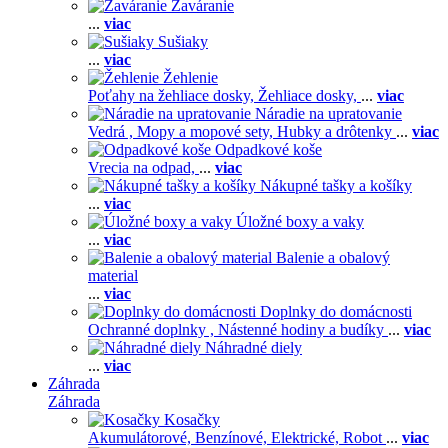
Zaváranie
...
viac
Sušiaky
...
viac
Žehlenie
Poťahy na žehliace dosky,
Žehliace dosky,
...
viac
Náradie na upratovanie
Vedrá ,
Mopy a mopové sety,
Hubky a drôtenky
...
viac
Odpadkové koše
Vrecia na odpad,
...
viac
Nákupné tašky a košíky
...
viac
Úložné boxy a vaky
...
viac
Balenie a obalový
material
...
viac
Doplnky do domácnosti
Ochranné doplnky ,
Nástenné hodiny a budíky
...
viac
Náhradné diely
...
viac
Záhrada
Záhrada
Kosačky
Akumulátorové,
Benzínové,
Elektrické,
Robot
...
viac