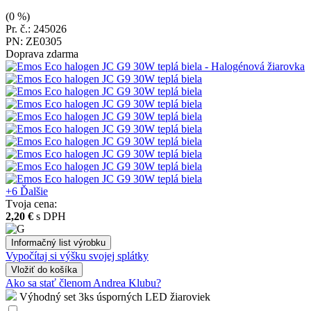
(0 %)
Pr. č.: 245026
PN: ZE0305
Doprava zdarma
+6
Ďalšie
Tvoja cena:
2,20 €
s DPH
Informačný list výrobku
Vypočítaj si výšku svojej splátky
Vložiť
do košíka
Ako sa stať členom Andrea Klubu?
Výhodný set 3ks úsporných LED žiaroviek