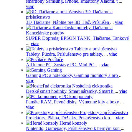
smartfóny Samsung,
iPhone,
smartfóny Xiaomi,
t
...
viac
3D Tlačiarne a
príslušenstvo
3D Tlačiarne,
Náplne pre 3D Tlač,
Príslušen
...
viac
Tlačiarne a
Kancelárske potreby
SUPER Dopredaj EPSON TANK,
Tlačiarne,
Tankové
...
viac
Tablety a príslušenstvo
Tablety,
Púzdra,
Príslušenstvo pre tablety,
...
viac
Počítače
All in one PC,
Zostavy PC,
Mini PC,
...
viac
Gaming
Gaming PC a notebooky,
Gaming monitory a pro
...
viac
Nositeľná elektronika
Detské smart hodinky,
Smart náramky,
Smart h
...
viac
PC komponenty
Pamäte RAM,
Pevné disky,
Výmenné kity a boxy
...
viac
Projektory a príslušenstvo
Projektory,
Plátna,
Držiaky,
Príslušenstvo k p
...
viac
Herné konzoly
Nintendo,
Gamepady,
Príslušenstvo k herným kon
...