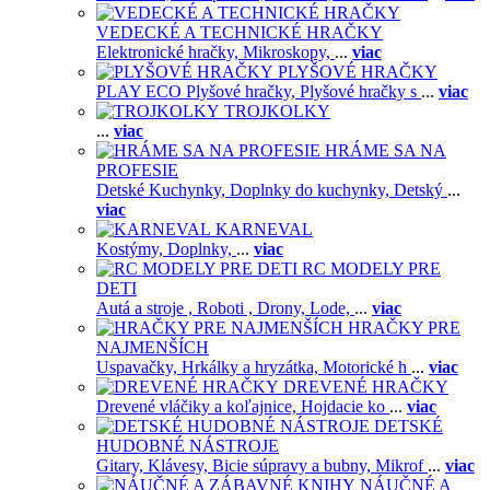
VEDECKÉ A TECHNICKÉ HRAČKY
Elektronické hračky,
Mikroskopy,
...
viac
PLYŠOVÉ HRAČKY
PLAY ECO Plyšové hračky,
Plyšové hračky s
...
viac
TROJKOLKY
...
viac
HRÁME SA NA
PROFESIE
Detské Kuchynky,
Doplnky do kuchynky,
Detský
...
viac
KARNEVAL
Kostýmy,
Doplnky,
...
viac
RC MODELY PRE
DETI
Autá a stroje ,
Roboti ,
Drony,
Lode,
...
viac
HRAČKY PRE
NAJMENŠÍCH
Uspavačky,
Hrkálky a hryzátka,
Motorické h
...
viac
DREVENÉ HRAČKY
Drevené vláčiky a koľajnice,
Hojdacie ko
...
viac
DETSKÉ
HUDOBNÉ NÁSTROJE
Gitary,
Klávesy,
Bicie súpravy a bubny,
Mikrof
...
viac
NÁUČNÉ A