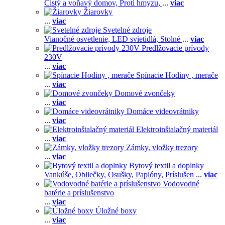
Čistý a voňavý domov,
Proti hmyzu,
...
viac
Žiarovky
...
viac
Svetelné zdroje
Vianočné osvetlenie,
LED svietidlá,
Stolné
...
viac
Predlžovacie prívody
230V
...
viac
Spínacie Hodiny , merače
...
viac
Domové zvončeky
...
viac
Domáce videovrátniky
...
viac
Elektroinštalačný materiál
...
viac
Zámky, vložky trezory
...
viac
Bytový textil a doplnky
Vankúše,
Obliečky,
Osušky,
Paplóny,
Príslušen
...
viac
Vodovodné
batérie a príslušenstvo
...
viac
Úložné boxy
...
viac