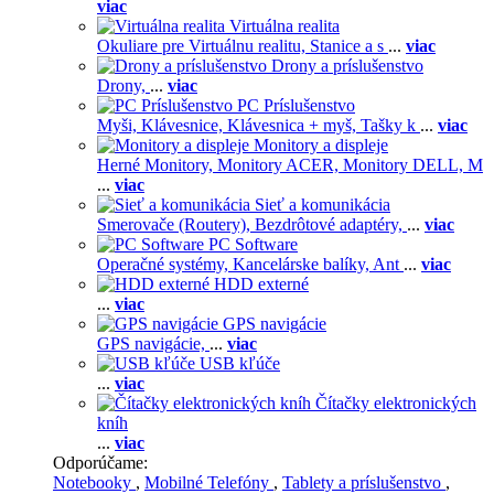
viac
Virtuálna realita
Okuliare pre Virtuálnu realitu,
Stanice a s
...
viac
Drony a príslušenstvo
Drony,
...
viac
PC Príslušenstvo
Myši,
Klávesnice,
Klávesnica + myš,
Tašky k
...
viac
Monitory a displeje
Herné Monitory,
Monitory ACER,
Monitory DELL,
M
...
viac
Sieť a komunikácia
Smerovače (Routery),
Bezdrôtové adaptéry,
...
viac
PC Software
Operačné systémy,
Kancelárske balíky,
Ant
...
viac
HDD externé
...
viac
GPS navigácie
GPS navigácie,
...
viac
USB kľúče
...
viac
Čítačky elektronických
kníh
...
viac
Odporúčame:
Notebooky
,
Mobilné Telefóny
,
Tablety a príslušenstvo
,