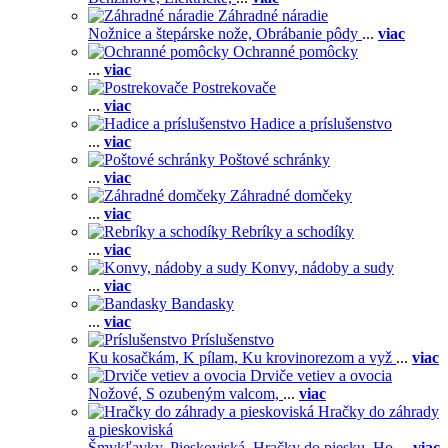
Záhradné náradie
Nožnice a štepárske nože,
Obrábanie pôdy
...
viac
Ochranné pomôcky
...
viac
Postrekovače
...
viac
Hadice a príslušenstvo
...
viac
Poštové schránky
...
viac
Záhradné domčeky
...
viac
Rebríky a schodíky
...
viac
Konvy, nádoby a sudy
...
viac
Bandasky
...
viac
Príslušenstvo
Ku kosačkám,
K pílam,
Ku krovinorezom a vyž
...
viac
Drviče vetiev a ovocia
Nožové,
S ozubeným valcom,
...
viac
Hračky do záhrady
a pieskoviská
Šmykľavky,
Pieskoviská,
Hračky do piesku,
Ho
...
viac