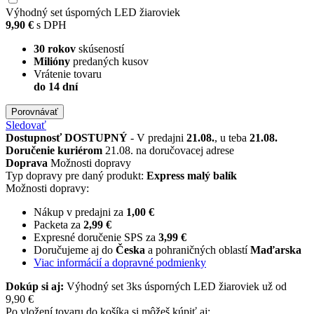
Výhodný set úsporných LED žiaroviek
9,90 €
s DPH
30 rokov
skúseností
Milióny
predaných kusov
Vrátenie tovaru
do 14 dní
Porovnávať
Sledovať
Dostupnosť
DOSTUPNÝ
- V predajni
21.08.
, u teba
21.08.
Doručenie kuriérom
21.08. na doručovacej adrese
Doprava
Možnosti dopravy
Typ dopravy pre daný produkt:
Express malý balík
Možnosti dopravy:
Nákup v predajni za
1,00 €
Packeta za
2,99 €
Expresné doručenie SPS za
3,99 €
Doručujeme aj do
Česka
a pohraničných oblastí
Maďarska
Viac informácií a dopravné podmienky
Dokúp si aj:
Výhodný set 3ks úsporných LED žiaroviek už od
9,90 €
Po vložení tovaru do košíka si môžeš kúpiť aj: