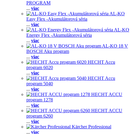
PROGRAM
...
viac
AL-KO
Easy Flex -Akumulátorová séria
...
viac
AL-KO
Energy Flex -Akumulátorová séria
...
viac
AL-KO 18 V
BOSCH Aku program
...
viac
HECHT Accu
program 6020
...
viac
HECHT Accu
program 5040
...
viac
HECHT ACCU
program 1278
...
viac
HECHT ACCU
program 6260
...
viac
Kärcher Professional
...
viac