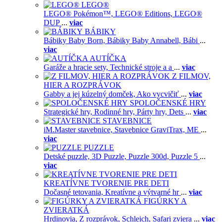
LEGO®
LEGO® Pokémon™,
LEGO® Editions,
LEGO®
DUP
...
viac
BÁBIKY
Bábiky Baby Born,
Bábiky Baby Annabell,
Bábi
...
viac
AUTÍČKA
Garáže a hracie sety,
Technické stroje a a
...
viac
Z FILMOV,
HIER A ROZPRÁVOK
Gabby a jej kúzelný domček,
Ako vycvičiť
...
viac
SPOLOČENSKÉ HRY
Strategické hry,
Rodinné hry,
Párty hry,
Dets
...
viac
STAVEBNICE
iM.Master stavebnice,
Stavebnice GraviTrax,
ME
...
viac
PUZZLE
Detské puzzle,
3D Puzzle,
Puzzle 300d,
Puzzle 5
...
viac
KREATÍVNE TVORENIE PRE DETI
Dočasné tetovania,
Kreatívne a výtvarné hr
...
viac
FIGÚRKY A
ZVIERATKÁ
Hrdinovia,
Z rozprávok,
Schleich,
Safari zviera
...
viac