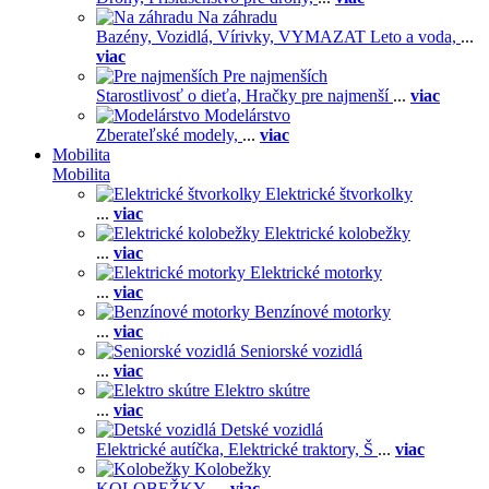
Na záhradu
Bazény,
Vozidlá,
Vírivky,
VYMAZAT Leto a voda,
...
viac
Pre najmenších
Starostlivosť o dieťa,
Hračky pre najmenší
...
viac
Modelárstvo
Zberateľské modely,
...
viac
Mobilita
Mobilita
Elektrické štvorkolky
...
viac
Elektrické kolobežky
...
viac
Elektrické motorky
...
viac
Benzínové motorky
...
viac
Seniorské vozidlá
...
viac
Elektro skútre
...
viac
Detské vozidlá
Elektrické autíčka,
Elektrické traktory,
Š
...
viac
Kolobežky
KOLOBEŽKY,
...
viac