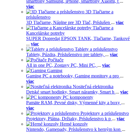
smartfóny Samsung,
iPhone,
smartfóny Xiaomi,
t
...
viac
3D Tlačiarne a
príslušenstvo
3D Tlačiarne,
Náplne pre 3D Tlač,
Príslušen
...
viac
Tlačiarne a
Kancelárske potreby
SUPER Dopredaj EPSON TANK,
Tlačiarne,
Tankové
...
viac
Tablety a príslušenstvo
Tablety,
Púzdra,
Príslušenstvo pre tablety,
...
viac
Počítače
All in one PC,
Zostavy PC,
Mini PC,
...
viac
Gaming
Gaming PC a notebooky,
Gaming monitory a pro
...
viac
Nositeľná elektronika
Detské smart hodinky,
Smart náramky,
Smart h
...
viac
PC komponenty
Pamäte RAM,
Pevné disky,
Výmenné kity a boxy
...
viac
Projektory a príslušenstvo
Projektory,
Plátna,
Držiaky,
Príslušenstvo k p
...
viac
Herné konzoly
Nintendo,
Gamepady,
Príslušenstvo k herným kon
...