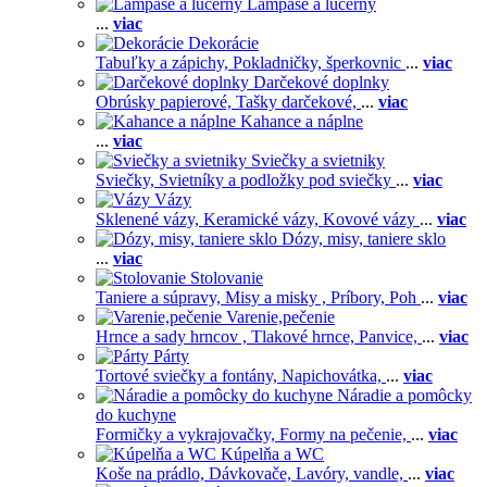
Lampáše a lucerny
...
viac
Dekorácie
Tabuľky a zápichy,
Pokladničky, šperkovnic
...
viac
Darčekové doplnky
Obrúsky papierové,
Tašky darčekové,
...
viac
Kahance a náplne
...
viac
Sviečky a svietniky
Sviečky,
Svietníky a podložky pod sviečky
...
viac
Vázy
Sklenené vázy,
Keramické vázy,
Kovové vázy
...
viac
Dózy, misy, taniere sklo
...
viac
Stolovanie
Taniere a súpravy,
Misy a misky ,
Príbory,
Poh
...
viac
Varenie,pečenie
Hrnce a sady hrncov ,
Tlakové hrnce,
Panvice,
...
viac
Párty
Tortové sviečky a fontány,
Napichovátka,
...
viac
Náradie a pomôcky
do kuchyne
Formičky a vykrajovačky,
Formy na pečenie,
...
viac
Kúpelňa a WC
Koše na prádlo,
Dávkovače,
Lavóry, vandle,
...
viac