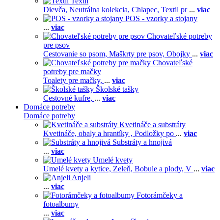
Textil
Dievča,
Neutrálna kolekcia,
Chlapec,
Textil pr
...
viac
POS - vzorky a stojany
...
viac
Chovateľské potreby
pre psov
Cestovanie so psom,
Maškrty pre psov,
Obojky
...
viac
Chovateľské
potreby pre mačky
Toalety pre mačky,
...
viac
Školské tašky
Cestovné kufre,
...
viac
Domáce potreby
Domáce potreby
Kvetináče a substráty
Kvetináče, obaly a hrantíky ,
Podložky po
...
viac
Substráty a hnojivá
...
viac
Umelé kvety
Umelé kvety a kytice,
Zeleň,
Bobule a plody,
V
...
viac
Anjeli
...
viac
Fotorámčeky a
fotoalbumy
...
viac