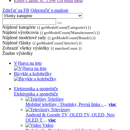
Emos Classic JC 1.9W G4 teplá biela
Zdieľať na FB
Odporučiť e-mailom
Nájdené kategórie
{{ getModelCount('Categories') }}
Nájdení výrobcovia
{{ getModelCount('Manufacturers') }}
Nájdené modelové rady
{{ getModelCount('Brands') }}
Nájdené články
{{ getModelCount('Articles') }}
Zobraziť všetky výsledky
{{ matchesCount }}
Žiadne výsledky
Výbava na leto
Bicykle a kolobežky
Elektronika a spotrebiče
Elektronika a spotrebiče
Telefóny
Mobilné telefóny / Doplnky,
Pevná linka -
...
viac
Televízory
Android & Google TV,
OLED TV,
QLED, Neo
QLED T
...
viac
Video