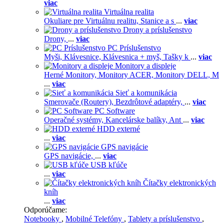
viac
Virtuálna realita
Okuliare pre Virtuálnu realitu,
Stanice a s
...
viac
Drony a príslušenstvo
Drony,
...
viac
PC Príslušenstvo
Myši,
Klávesnice,
Klávesnica + myš,
Tašky k
...
viac
Monitory a displeje
Herné Monitory,
Monitory ACER,
Monitory DELL,
M
...
viac
Sieť a komunikácia
Smerovače (Routery),
Bezdrôtové adaptéry,
...
viac
PC Software
Operačné systémy,
Kancelárske balíky,
Ant
...
viac
HDD externé
...
viac
GPS navigácie
GPS navigácie,
...
viac
USB kľúče
...
viac
Čítačky elektronických
kníh
...
viac
Odporúčame:
Notebooky
,
Mobilné Telefóny
,
Tablety a príslušenstvo
,