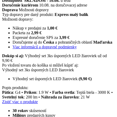
Dostupnosť
SKLADOM
-
10.08.
u teba
Doručenie kuriérom
10.08. na doručovacej adrese
Doprava
Možnosti dopravy
Typ dopravy pre daný produkt:
Express malý balík
Možnosti dopravy:
Nákup v predajni za
1,00 €
Packeta za
2,99 €
Expresné doručenie SPS za
3,99 €
Doručujeme aj do
Česka
a pohraničných oblastí
Maďarska
Viac informácií a dopravné podmienky
Dokúp si aj:
Výhodný set 3ks úsporných LED žiaroviek už od
9,90 €
Po vložení tovaru do košíka si môžeš kúpiť aj:
Výhodný set 3ks úsporných LED žiaroviek
Výhodný set úsporných LED žiaroviek
(9,90 €)
Popis produktu:
Pätica
: G4 •
Príkon
: 1.9 W •
Farba svetla
: Teplá biela - 3000 K •
Svetelný tok
: 200 lm •
Náhrada za žiarovku
: 21 W
Zistiť viac o produkte
30 rokov
skúseností
Milióny
predaných kusov