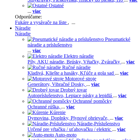
Ostatné
...
viac
Odporúčame:
Fukáre a vysávače na líste
, ...
Náradie
Náradie
Pneumatické
náradie a príslušenstvo
...
viac
Elektro náradie
Píly,
AKU náradie,
Brúsky,
Vŕtačky,
Zváračky
...
viac
Ručné náradie
Kladivá,
Kliešte a hasáky,
Kľúče a gola sad
...
viac
Motorové stroje
Generátory,
Vibračné Dosky,
...
viac
Drobný tovar
Autopríslušenstvo,
Lepiace pásky a lepidlá
...
viac
Ochranné pomôcky
Ochranné rúška,
...
viac
Kúrenie
Dymovina,
Doplnky,
Plynové ohrievače,
...
viac
Náradie-Príslušenstvo
Určené pre vŕtačku / uťahovačku / elektric
...
viac
Auto-moto