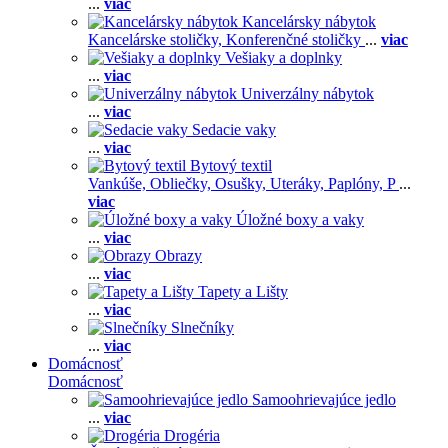
...
viac
Kancelársky nábytok
Kancelárske stoličky,
Konferenčné stoličky
...
viac
Vešiaky a doplnky
...
viac
Univerzálny nábytok
...
viac
Sedacie vaky
...
viac
Bytový textil
Vankúše,
Obliečky,
Osušky,
Uteráky,
Paplóny,
P
...
viac
Úložné boxy a vaky
...
viac
Obrazy
...
viac
Tapety a Lišty
...
viac
Slnečníky
...
viac
Domácnosť
Domácnosť
Samoohrievajúce jedlo
...
viac
Drogéria