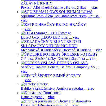
ZÁBAVNÉ KNIHY
Pexeso,
Albi kúzelné čítanie ,
Kvído,
Zábav
...
viac
SQUISHMALLOWS
Squishmallows 20cm,
Squishmallows 30cm,
Squish
...
viac
RETRO HRAČKY
...
viac
LEGO Storage
LEGO boxy,
LEGO LED Lite,
...
viac
SKLADAČKY NIELEN PRE DETI
Mechanické 3D skladačky,
Drevené 3D sklada
...
viac
ŠKOLSKÉ POTREBY
Glóbusy,
Školské tašky,
Detské tašky,
Pera
...
viac
DETSKÁ OSLAVA
Servítky,
Taniere,
Poháre,
Balóny ,
Lampióny,
Sv
...
viac
ZIMNÉ ŠPORTY
...
viac
Hračky
Bábiky a príslušenstvo,
Autíčka a autodrá
...
viac
Domácnosť
Ústna hygiena,
...
viac
Drony a príslušenstvo
Drony,
Príslušenstvo pre drony,
...
viac