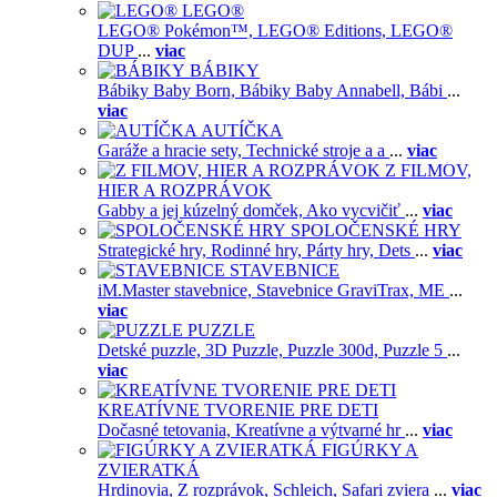
LEGO®
LEGO® Pokémon™,
LEGO® Editions,
LEGO®
DUP
...
viac
BÁBIKY
Bábiky Baby Born,
Bábiky Baby Annabell,
Bábi
...
viac
AUTÍČKA
Garáže a hracie sety,
Technické stroje a a
...
viac
Z FILMOV,
HIER A ROZPRÁVOK
Gabby a jej kúzelný domček,
Ako vycvičiť
...
viac
SPOLOČENSKÉ HRY
Strategické hry,
Rodinné hry,
Párty hry,
Dets
...
viac
STAVEBNICE
iM.Master stavebnice,
Stavebnice GraviTrax,
ME
...
viac
PUZZLE
Detské puzzle,
3D Puzzle,
Puzzle 300d,
Puzzle 5
...
viac
KREATÍVNE TVORENIE PRE DETI
Dočasné tetovania,
Kreatívne a výtvarné hr
...
viac
FIGÚRKY A
ZVIERATKÁ
Hrdinovia,
Z rozprávok,
Schleich,
Safari zviera
...
viac