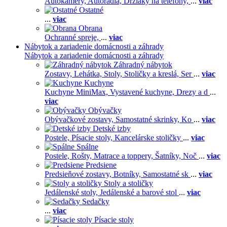
Autokamery,
Autorádiá,
Držiaky na telefóny,
...
viac
Ostatné
...
viac
Obrana
Ochranné spreje,
...
viac
Nábytok a zariadenie domácnosti a záhrady
Nábytok a zariadenie domácnosti a záhrady
Záhradný nábytok
Zostavy,
Lehátka,
Stoly,
Stoličky a kreslá,
Ser
...
viac
Kuchyne
Kuchyne MiniMax,
Vystavené kuchyne,
Drezy a d
...
viac
Obývačky
Obývačkové zostavy,
Samostatné skrinky,
Ko
...
viac
Detské izby
Postele,
Písacie stoly,
Kancelárske stoličky
...
viac
Spálne
Postele,
Rošty,
Matrace a toppery,
Šatníky,
Noč
...
viac
Predsiene
Predsieňové zostavy,
Botníky,
Samostatné sk
...
viac
Stoly a stoličky
Jedálenské stoly,
Jedálenské a barové stol
...
viac
Sedačky
...
viac
Písacie stoly