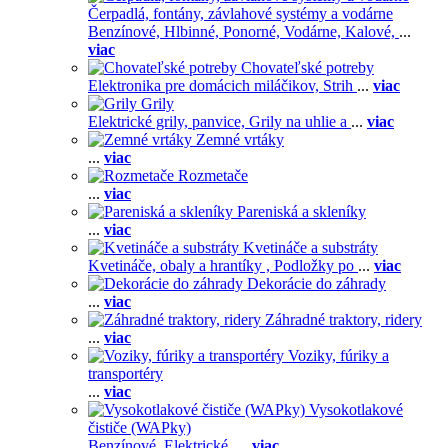
Čerpadlá, fontány, závlahové systémy a vodárne
Benzínové,
Hlbinné,
Ponorné,
Vodárne,
Kalové,
...
viac
Chovateľské potreby
Elektronika pre domácich miláčikov,
Strih
...
viac
Grily
Elektrické grily, panvice,
Grily na uhlie a
...
viac
Zemné vrtáky
...
viac
Rozmetače
...
viac
Pareniská a skleníky
...
viac
Kvetináče a substráty
Kvetináče, obaly a hrantíky ,
Podložky po
...
viac
Dekorácie do záhrady
...
viac
Záhradné traktory, ridery
...
viac
Voziky, fúriky a
transportéry
...
viac
Vysokotlakové
čističe (WAPky)
Benzínové,
Elektrické,
...
viac