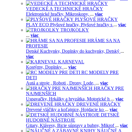
VEDECKÉ A TECHNICKÉ HRAČKY
Elektronické hračky,
Mikroskopy,
...
viac
PLYŠOVÉ HRAČKY
PLAY ECO Plyšové hračky,
Plyšové hračky s
...
viac
TROJKOLKY
...
viac
HRÁME SA NA
PROFESIE
Detské Kuchynky,
Doplnky do kuchynky,
Detský
...
viac
KARNEVAL
Kostýmy,
Doplnky,
...
viac
RC MODELY PRE
DETI
Autá a stroje ,
Roboti ,
Drony,
Lode,
...
viac
HRAČKY PRE
NAJMENŠÍCH
Uspavačky,
Hrkálky a hryzátka,
Motorické h
...
viac
DREVENÉ HRAČKY
Drevené vláčiky a koľajnice,
Hojdacie ko
...
viac
DETSKÉ
HUDOBNÉ NÁSTROJE
Gitary,
Klávesy,
Bicie súpravy a bubny,
Mikrof
...
viac
NÁUČNÉ A