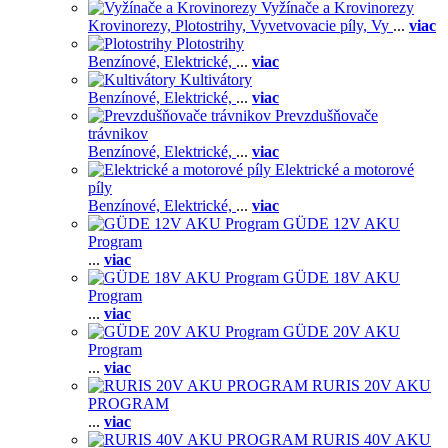
Vyžínače a Krovinorezy
Krovinorezy,
Plotostrihy,
Vyvetvovacie píly,
Vy
...
viac
Plotostrihy
Benzínové,
Elektrické,
...
viac
Kultivátory
Benzínové,
Elektrické,
...
viac
Prevzdušňovače
trávnikov
Benzínové,
Elektrické,
...
viac
Elektrické a motorové
píly
Benzínové,
Elektrické,
...
viac
GÜDE 12V AKU
Program
...
viac
GÜDE 18V AKU
Program
...
viac
GÜDE 20V AKU
Program
...
viac
RURIS 20V AKU
PROGRAM
...
viac
RURIS 40V AKU