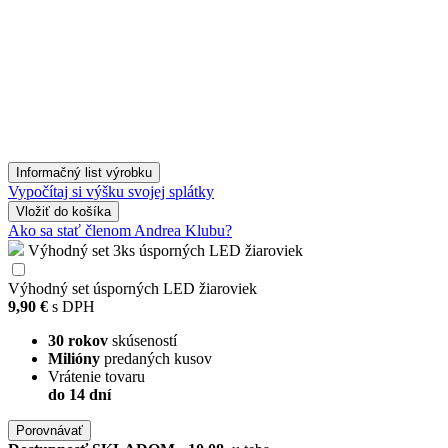
Informačný list výrobku
Vypočítaj si výšku svojej splátky
Vložiť
do košíka
Ako sa stať členom Andrea Klubu?
Výhodný set 3ks úsporných LED žiaroviek
Výhodný set úsporných LED žiaroviek
9,90 €
s DPH
30 rokov
skúseností
Milióny
predaných kusov
Vrátenie tovaru
do 14 dní
Porovnávať