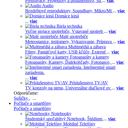
Prehrávače,
Projektory a príslušenstvo,
Sa
...
viac
Audio
Bezdrôtové reproduktory,
Soundbary,
Mikro/Mi
...
viac
Domáce kiná
...
viac
Biela technika
Voľne stojace spotrebiče,
Vstavané spotreb
...
viac
Malé spotrebiče
Meteostanice, teplomery,
Vykurovanie,
Príprava
...
viac
Multimédiá a zábava
Filmy,
Pamäťové karty,
USB kľúče,
Externé
...
viac
Fotoaparáty a kamery
Fotoaparáty,
Kamery,
Ďalekohľady,
Fotopasce,
...
viac
Inteligentné smart
zariadenia.
...
viac
Príslušenstvo TV/AV
TV konzoly na stenu,
Univerzálne diaľkové ov
...
viac
Odporúčame:
Sušičky
, ...
Počítače a smartfóny
Počítače a smartfóny
Notebooky
Študentský spoľahlivý Notebook,
Štúdium
...
viac
Mobilné Telefóny