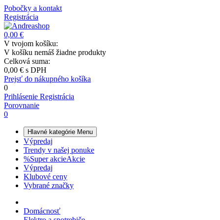
Pobočky a kontakt
Registrácia
0,00 €
V tvojom košíku:
V košíku nemáš žiadne produkty
Celková suma:
0,00 €
s DPH
Prejsť do nákupného košíka
0
Prihlásenie
Registrácia
Porovnanie
0
Hlavné kategórie
Menu
Výpredaj
Trendy v našej ponuke
%
Super akcie
Akcie
Výpredaj
Klubové ceny
Vybrané značky
Domácnosť
Elektro a spotrebiče