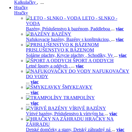
Kalkulačky
, ...
Hračky
Hračky
LETO - SLNKO -
VODA
Bazény,
Príslušenstvo k bazénom,
Paddleboa
...
viac
BAZÉNY
Nafukovacie bazény,
Bazény s konštrukciou,
...
viac
PRISLUŠENSTVO K BÁZENOM
Solárne plachty,
Krycie plachty ,
Schodíky,
Vy
...
viac
ŠPORT A ODDYCH
Letné športy a oddych ,
...
viac
NAFUKOVAČKY
DO VODY
...
viac
ŠMYKĽAVKY
...
viac
TRAMPOLÍNY
...
viac
VÍRIVÉ BAZÉNY
Vírivé bazény,
Príslušenstvo k vírivým ba
...
viac
HRAČKY NA
ZÁHRADU
Detské domčeky a stany,
Detský záhradný ná
...
viac