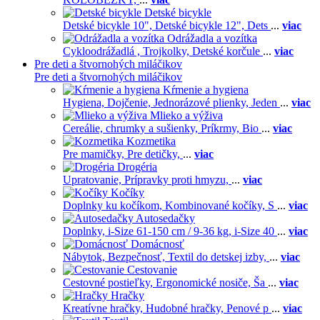
Detské bicykle
Detské bicykle 10",
Detské bicykle 12",
Dets
...
viac
Odrážadla a vozítka
Cykloodrážadlá ,
Trojkolky,
Detské korčule
...
viac
Pre deti a štvornohých miláčikov
Pre deti a štvornohých miláčikov
Kŕmenie a hygiena
Hygiena,
Dojčenie,
Jednorázové plienky,
Jeden
...
viac
Mlieko a výživa
Cereálie, chrumky a sušienky,
Príkrmy,
Bio
...
viac
Kozmetika
Pre mamičky,
Pre detičky,
...
viac
Drogéria
Upratovanie,
Prípravky proti hmyzu,
...
viac
Kočíky
Doplnky ku kočíkom,
Kombinované kočíky,
S
...
viac
Autosedačky
Doplnky,
i-Size 61-150 cm / 9-36 kg,
i-Size 40
...
viac
Domácnosť
Nábytok,
Bezpečnosť,
Textil do detskej izby,
...
viac
Cestovanie
Cestovné postieľky,
Ergonomické nosiče,
Ša
...
viac
Hračky
Kreatívne hračky,
Hudobné hračky,
Penové p
...
viac