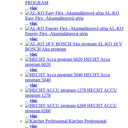
PROGRAM
...
viac
AL-KO
Easy Flex -Akumulátorová séria
...
viac
AL-KO
Energy Flex -Akumulátorová séria
...
viac
AL-KO 18 V
BOSCH Aku program
...
viac
HECHT Accu
program 6020
...
viac
HECHT Accu
program 5040
...
viac
HECHT ACCU
program 1278
...
viac
HECHT ACCU
program 6260
...
viac
Kärcher Professional
...
viac