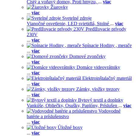
Čistý a voňavý domov,
Proti hmyzu,
...
viac
Žiarovky
...
viac
Svetelné zdroje
Vianočné osvetlenie,
LED svietidlá,
Stolné
...
viac
Predlžovacie prívody
230V
...
viac
Spínacie Hodiny , merače
...
viac
Domové zvončeky
...
viac
Domáce videovrátniky
...
viac
Elektroinštalačný materiál
...
viac
Zámky, vložky trezory
...
viac
Bytový textil a doplnky
Vankúše,
Obliečky,
Osušky,
Paplóny,
Príslušen
...
viac
Vodovodné
batérie a príslušenstvo
...
viac
Úložné boxy
...
viac