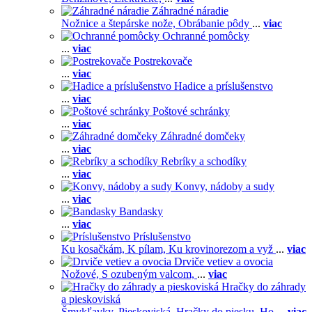
Záhradné náradie
Nožnice a štepárske nože,
Obrábanie pôdy
...
viac
Ochranné pomôcky
...
viac
Postrekovače
...
viac
Hadice a príslušenstvo
...
viac
Poštové schránky
...
viac
Záhradné domčeky
...
viac
Rebríky a schodíky
...
viac
Konvy, nádoby a sudy
...
viac
Bandasky
...
viac
Príslušenstvo
Ku kosačkám,
K pílam,
Ku krovinorezom a vyž
...
viac
Drviče vetiev a ovocia
Nožové,
S ozubeným valcom,
...
viac
Hračky do záhrady
a pieskoviská
Šmykľavky,
Pieskoviská,
Hračky do piesku,
Ho
...
viac