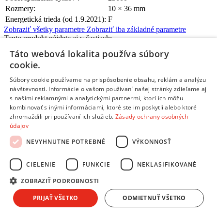
Rozmery:
10 × 36 mm
Energetická trieda (od 1.9.2021):
F
Zobraziť všetky parametre
Zobraziť iba základné parametre
Tento produkt nájdete aj v častiach:
Táto webová lokalita používa súbory
Žiarovky
cookie.
Súbory cookie používame na prispôsobenie obsahu, reklám a analýzu
návštevnosti. Informácie o vašom používaní našej stránky zdieľame aj
s našimi reklamnými a analytickými partnermi, ktorí ich môžu
kombinovať s inými informáciami, ktoré ste im poskytli alebo ktoré
Žiadne dostupné recenzie
zhromaždili pri používaní ich služieb.
Zásady ochrany osobných
údajov
Pridať hodnotenie
Hodnotenie produktu:
Emos Classic JC 1.9W G4 teplá biela
NEVYHNUTNE POTREBNÉ
VÝKONNOSŤ
Tvoj email:
*
CIELENIE
FUNKCIE
NEKLASIFIKOVANÉ
Tvoje meno:
*
ZOBRAZIŤ PODROBNOSTI
Email nebude zverejnený
Ochrana osobných údajov
PRIJAŤ VŠETKO
ODMIETNUŤ VŠETKO
Polia označené hviezdičkou sú povinné