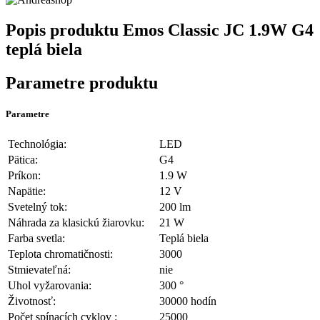
Popis produktu
Emos Classic JC 1.9W G4
teplá biela
Parametre produktu
Parametre
Technológia:
LED
Pätica:
G4
Príkon:
1.9 W
Napätie:
12 V
Svetelný tok:
200 lm
Náhrada za klasickú žiarovku:
21 W
Farba svetla:
Teplá biela
Teplota chromatičnosti:
3000
Stmievateľná:
nie
Uhol vyžarovania:
300 °
Životnosť:
30000 hodín
Počet spínacích cyklov :
25000