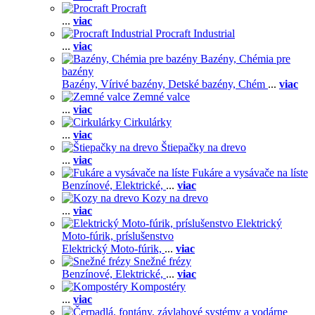
Procraft
...
viac
Procraft Industrial
...
viac
Bazény, Chémia pre
bazény
Bazény,
Vírivé bazény,
Detské bazény,
Chém
...
viac
Zemné valce
...
viac
Cirkulárky
...
viac
Štiepačky na drevo
...
viac
Fukáre a vysávače na líste
Benzínové,
Elektrické,
...
viac
Kozy na drevo
...
viac
Elektrický
Moto-fúrik, príslušenstvo
Elektrický Moto-fúrik,
...
viac
Snežné frézy
Benzínové,
Elektrické,
...
viac
Kompostéry
...
viac