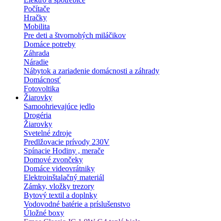
Počítače
Hračky
Mobilita
Pre deti a štvornohých miláčikov
Domáce potreby
Záhrada
Náradie
Nábytok a zariadenie domácnosti a záhrady
Domácnosť
Fotovoltika
Žiarovky
Samoohrievajúce jedlo
Drogéria
Žiarovky
Svetelné zdroje
Predlžovacie prívody 230V
Spínacie Hodiny , merače
Domové zvončeky
Domáce videovrátniky
Elektroinštalačný materiál
Zámky, vložky trezory
Bytový textil a doplnky
Vodovodné batérie a príslušenstvo
Úložné boxy