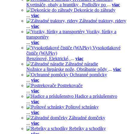
Kvetináče, obaly a hrantíky ,
Podložky po
...
viac
Dekorácie do záhrady
...
viac
Záhradné traktory, ridery
...
viac
Voziky, fúriky a
transportéry
...
viac
Vysokotlakové
čističe (WAPky)
Benzínové,
Elektrické,
...
viac
Záhradné náradie
Nožnice a štepárske nože,
Obrábanie pôdy
...
viac
Ochranné pomôcky
...
viac
Postrekovače
...
viac
Hadice a príslušenstvo
...
viac
Poštové schránky
...
viac
Záhradné domčeky
...
viac
Rebríky a schodíky
...
viac