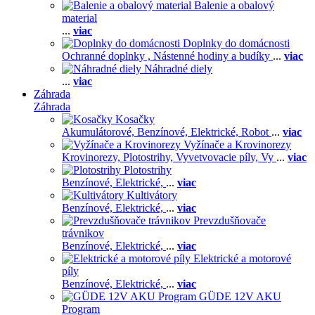
Balenie a obalový
material
...
viac
Doplnky do domácnosti
Ochranné doplnky ,
Nástenné hodiny a budíky
...
viac
Náhradné diely
...
viac
Záhrada
Záhrada
Kosačky
Akumulátorové,
Benzínové,
Elektrické,
Robot
...
viac
Vyžínače a Krovinorezy
Krovinorezy,
Plotostrihy,
Vyvetvovacie píly,
Vy
...
viac
Plotostrihy
Benzínové,
Elektrické,
...
viac
Kultivátory
Benzínové,
Elektrické,
...
viac
Prevzdušňovače
trávnikov
Benzínové,
Elektrické,
...
viac
Elektrické a motorové
píly
Benzínové,
Elektrické,
...
viac
GÜDE 12V AKU
Program