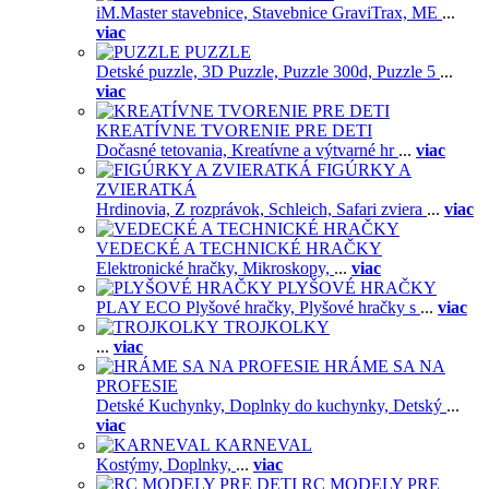
iM.Master stavebnice,
Stavebnice GraviTrax,
ME
...
viac
PUZZLE
Detské puzzle,
3D Puzzle,
Puzzle 300d,
Puzzle 5
...
viac
KREATÍVNE TVORENIE PRE DETI
Dočasné tetovania,
Kreatívne a výtvarné hr
...
viac
FIGÚRKY A
ZVIERATKÁ
Hrdinovia,
Z rozprávok,
Schleich,
Safari zviera
...
viac
VEDECKÉ A TECHNICKÉ HRAČKY
Elektronické hračky,
Mikroskopy,
...
viac
PLYŠOVÉ HRAČKY
PLAY ECO Plyšové hračky,
Plyšové hračky s
...
viac
TROJKOLKY
...
viac
HRÁME SA NA
PROFESIE
Detské Kuchynky,
Doplnky do kuchynky,
Detský
...
viac
KARNEVAL
Kostýmy,
Doplnky,
...
viac
RC MODELY PRE