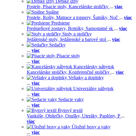
Detské izby
Postele,
Písacie stoly,
Kancelárske stoličky
...
viac
Spálne
Postele,
Rošty,
Matrace a toppery,
Šatníky,
Noč
...
viac
Predsiene
Predsieňové zostavy,
Botníky,
Samostatné sk
...
viac
Stoly a stoličky
Jedálenské stoly,
Jedálenské a barové stol
...
viac
Sedačky
...
viac
Písacie stoly
...
viac
Kancelársky nábytok
Kancelárske stoličky,
Konferenčné stoličky
...
viac
Vešiaky a doplnky
...
viac
Univerzálny nábytok
...
viac
Sedacie vaky
...
viac
Bytový textil
Vankúše,
Obliečky,
Osušky,
Uteráky,
Paplóny,
P
...
viac
Úložné boxy a vaky
...
viac