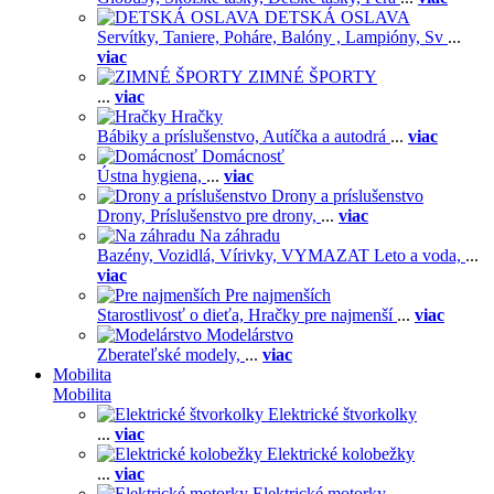
DETSKÁ OSLAVA
Servítky,
Taniere,
Poháre,
Balóny ,
Lampióny,
Sv
...
viac
ZIMNÉ ŠPORTY
...
viac
Hračky
Bábiky a príslušenstvo,
Autíčka a autodrá
...
viac
Domácnosť
Ústna hygiena,
...
viac
Drony a príslušenstvo
Drony,
Príslušenstvo pre drony,
...
viac
Na záhradu
Bazény,
Vozidlá,
Vírivky,
VYMAZAT Leto a voda,
...
viac
Pre najmenších
Starostlivosť o dieťa,
Hračky pre najmenší
...
viac
Modelárstvo
Zberateľské modely,
...
viac
Mobilita
Mobilita
Elektrické štvorkolky
...
viac
Elektrické kolobežky
...
viac
Elektrické motorky