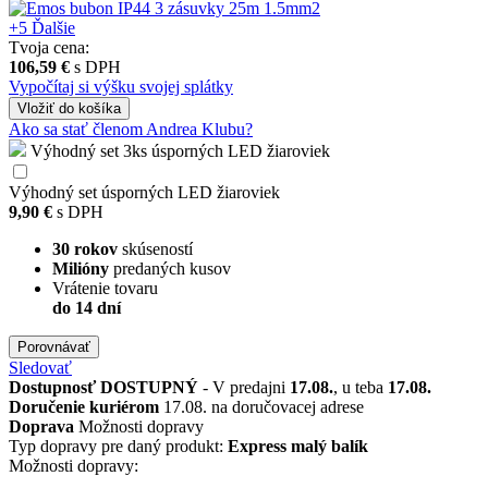
+5
Ďalšie
Tvoja cena:
106,59 €
s DPH
Vypočítaj si výšku svojej splátky
Vložiť
do košíka
Ako sa stať členom Andrea Klubu?
Výhodný set 3ks úsporných LED žiaroviek
Výhodný set úsporných LED žiaroviek
9,90 €
s DPH
30 rokov
skúseností
Milióny
predaných kusov
Vrátenie tovaru
do 14 dní
Porovnávať
Sledovať
Dostupnosť
DOSTUPNÝ
- V predajni
17.08.
, u teba
17.08.
Doručenie kuriérom
17.08. na doručovacej adrese
Doprava
Možnosti dopravy
Typ dopravy pre daný produkt:
Express malý balík
Možnosti dopravy: