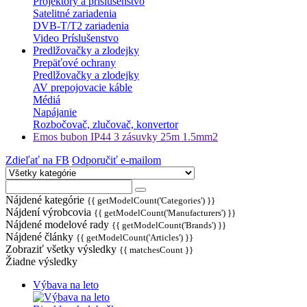
Projektory a príslušenstvo
Satelitné zariadenia
DVB-T/T2 zariadenia
Video Príslušenstvo
Predlžovačky a zlodejky
Prepäťové ochrany
Predlžovačky a zlodejky
AV prepojovacie káble
Médiá
Napájanie
Rozbočovač, zlučovač, konvertor
Emos bubon IP44 3 zásuvky 25m 1.5mm2
Zdieľať na FB
Odporučiť e-mailom
Nájdené kategórie
{{ getModelCount('Categories') }}
Nájdení výrobcovia
{{ getModelCount('Manufacturers') }}
Nájdené modelové rady
{{ getModelCount('Brands') }}
Nájdené články
{{ getModelCount('Articles') }}
Zobraziť všetky výsledky
{{ matchesCount }}
Žiadne výsledky
Výbava na leto