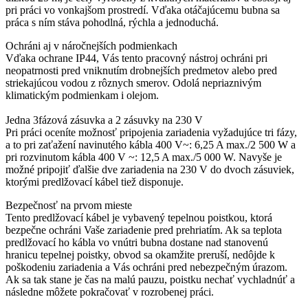
pri práci vo vonkajšom prostredí. Vďaka otáčajúcemu bubna sa
práca s ním stáva pohodlná, rýchla a jednoduchá.
Ochráni aj v náročnejších podmienkach
Vďaka ochrane IP44, Vás tento pracovný nástroj ochráni pri
neopatrnosti pred vniknutím drobnejších predmetov alebo pred
striekajúcou vodou z rôznych smerov. Odolá nepriaznivým
klimatickým podmienkam i olejom.
Jedna 3fázová zásuvka a 2 zásuvky na 230 V
Pri práci oceníte možnosť pripojenia zariadenia vyžadujúce tri fázy,
a to pri zaťažení navinutého kábla 400 V~: 6,25 A max./2 500 W a
pri rozvinutom kábla 400 V ~: 12,5 A max./5 000 W. Navyše je
možné pripojiť ďalšie dve zariadenia na 230 V do dvoch zásuviek,
ktorými predlžovací kábel tiež disponuje.
Bezpečnosť na prvom mieste
Tento predlžovací kábel je vybavený tepelnou poistkou, ktorá
bezpečne ochráni Vaše zariadenie pred prehriatím. Ak sa teplota
predlžovací ho kábla vo vnútri bubna dostane nad stanovenú
hranicu tepelnej poistky, obvod sa okamžite preruší, nedôjde k
poškodeniu zariadenia a Vás ochráni pred nebezpečným úrazom.
Ak sa tak stane je čas na malú pauzu, poistku nechať vychladnúť a
následne môžete pokračovať v rozrobenej práci.