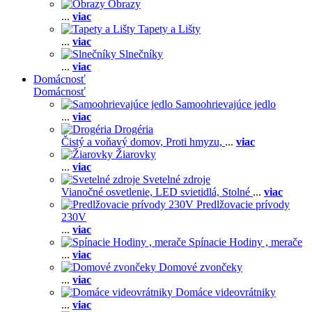
Obrazy
...
viac
Tapety a Lišty
...
viac
Slnečníky
...
viac
Domácnosť
Domácnosť
Samoohrievajúce jedlo
...
viac
Drogéria
Čistý a voňavý domov,
Proti hmyzu,
...
viac
Žiarovky
...
viac
Svetelné zdroje
Vianočné osvetlenie,
LED svietidlá,
Stolné
...
viac
Predlžovacie prívody
230V
...
viac
Spínacie Hodiny , merače
...
viac
Domové zvončeky
...
viac
Domáce videovrátniky
...
viac