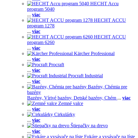
HECHT Accu
program 5040
...
viac
HECHT ACCU
program 1278
...
viac
HECHT ACCU
program 6260
...
viac
Kärcher Professional
...
viac
Procraft
...
viac
Procraft Industrial
...
viac
Bazény, Chémia pre
bazény
Bazény,
Vírivé bazény,
Detské bazény,
Chém
...
viac
Zemné valce
...
viac
Cirkulárky
...
viac
Štiepačky na drevo
...
viac
Fukáre a vysávače na líste