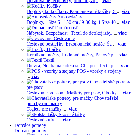
Upratovanie,
Prípravky proti hmyzu,
...
viac
Kočíky
Doplnky ku kočíkom,
Kombinované kočíky,
S
...
viac
Autosedačky
Doplnky,
i-Size 61-150 cm / 9-36 kg,
i-Size 40
...
viac
Domácnosť
Nábytok,
Bezpečnosť,
Textil do detskej izby,
...
viac
Cestovanie
Cestovné postieľky,
Ergonomické nosiče,
Ša
...
viac
Hračky
Kreatívne hračky,
Hudobné hračky,
Penové p
...
viac
Textil
Dievča,
Neutrálna kolekcia,
Chlapec,
Textil pr
...
viac
POS - vzorky a stojany
...
viac
Chovateľské potreby
pre psov
Cestovanie so psom,
Maškrty pre psov,
Obojky
...
viac
Chovateľské
potreby pre mačky
Toalety pre mačky,
...
viac
Školské tašky
Cestovné kufre,
...
viac
Domáce potreby
Domáce potreby