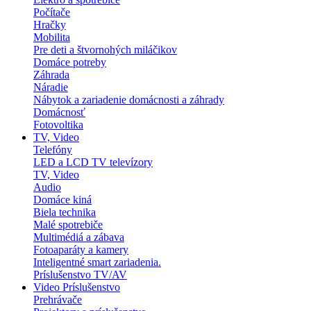
Počítače
Hračky
Mobilita
Pre deti a štvornohých miláčikov
Domáce potreby
Záhrada
Náradie
Nábytok a zariadenie domácnosti a záhrady
Domácnosť
Fotovoltika
TV, Video
Telefóny
LED a LCD TV televízory
TV, Video
Audio
Domáce kiná
Biela technika
Malé spotrebiče
Multimédiá a zábava
Fotoaparáty a kamery
Inteligentné smart zariadenia.
Príslušenstvo TV/AV
Video Príslušenstvo
Prehrávače