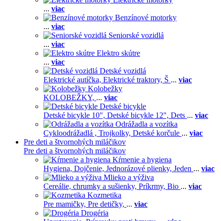
...
viac
Benzínové motorky
...
viac
Seniorské vozidlá
...
viac
Elektro skútre
...
viac
Detské vozidlá
Elektrické autíčka,
Elektrické traktory,
Š
...
viac
Kolobežky
KOLOBEŽKY,
...
viac
Detské bicykle
Detské bicykle 10",
Detské bicykle 12",
Dets
...
viac
Odrážadla a vozítka
Cykloodrážadlá ,
Trojkolky,
Detské korčule
...
viac
Pre deti a štvornohých miláčikov
Pre deti a štvornohých miláčikov
Kŕmenie a hygiena
Hygiena,
Dojčenie,
Jednorázové plienky,
Jeden
...
viac
Mlieko a výživa
Cereálie, chrumky a sušienky,
Príkrmy,
Bio
...
viac
Kozmetika
Pre mamičky,
Pre detičky,
...
viac
Drogéria