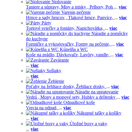
Stolovanie
Taniere a súpravy,
Misy a misky ,
Príbory,
Poh
...
viac
Varenie,pečenie
Hrnce a sady hrncov ,
Tlakové hrnce,
Panvice,
...
viac
Párty
Tortové sviečky a fontány,
Napichovátka,
...
viac
Náradie a pomôcky
do kuchyne
Formičky a vykrajovačky,
Formy na pečenie,
...
viac
Kúpelňa a WC
Koše na prádlo,
Dávkovače,
Lavóry, vandle,
...
viac
Zaváranie
...
viac
Sušiaky
...
viac
Žehlenie
Poťahy na žehliace dosky,
Žehliace dosky,
...
viac
Náradie na upratovanie
Vedrá ,
Mopy a mopové sety,
Hubky a drôtenky
...
viac
Odpadkové koše
Vrecia na odpad,
...
viac
Nákupné tašky a košíky
...
viac
Úložné boxy a vaky
...
viac