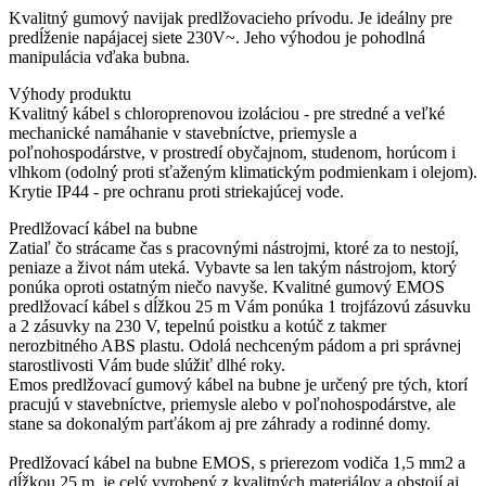
Kvalitný gumový navijak predlžovacieho prívodu. Je ideálny pre
predĺženie napájacej siete 230V~. Jeho výhodou je pohodlná
manipulácia vďaka bubna.
Výhody produktu
Kvalitný kábel s chloroprenovou izoláciou - pre stredné a veľké
mechanické namáhanie v stavebníctve, priemysle a
poľnohospodárstve, v prostredí obyčajnom, studenom, horúcom i
vlhkom (odolný proti sťaženým klimatickým podmienkam i olejom).
Krytie IP44 - pre ochranu proti striekajúcej vode.
Predlžovací kábel na bubne
Zatiaľ čo strácame čas s pracovnými nástrojmi, ktoré za to nestojí,
peniaze a život nám uteká. Vybavte sa len takým nástrojom, ktorý
ponúka oproti ostatným niečo navyše. Kvalitné gumový EMOS
predlžovací kábel s dĺžkou 25 m Vám ponúka 1 trojfázovú zásuvku
a 2 zásuvky na 230 V, tepelnú poistku a kotúč z takmer
nerozbitného ABS plastu. Odolá nechceným pádom a pri správnej
starostlivosti Vám bude slúžiť dlhé roky.
Emos predlžovací gumový kábel na bubne je určený pre tých, ktorí
pracujú v stavebníctve, priemysle alebo v poľnohospodárstve, ale
stane sa dokonalým parťákom aj pre záhrady a rodinné domy.
Predlžovací kábel na bubne EMOS, s prierezom vodiča 1,5 mm2 a
dĺžkou 25 m, je celý vyrobený z kvalitných materiálov a obstojí aj