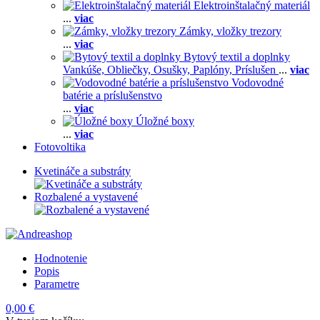
Elektroinštalačný materiál
...
viac
Zámky, vložky trezory
...
viac
Bytový textil a doplnky
Vankúše,
Obliečky,
Osušky,
Paplóny,
Príslušen
...
viac
Vodovodné
batérie a príslušenstvo
...
viac
Úložné boxy
...
viac
Fotovoltika
Kvetináče a substráty
Rozbalené a vystavené
Hodnotenie
Popis
Parametre
0,00 €