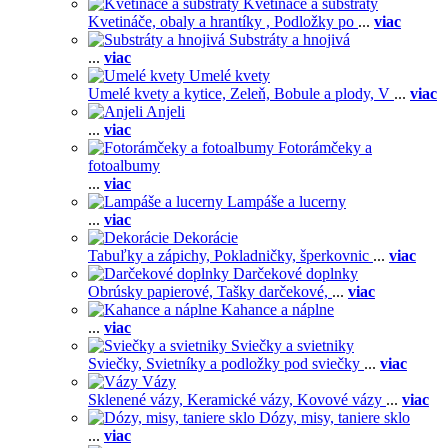
Kvetináče a substráty
Kvetináče, obaly a hrantíky ,
Podložky po
...
viac
Substráty a hnojivá
...
viac
Umelé kvety
Umelé kvety a kytice,
Zeleň,
Bobule a plody,
V
...
viac
Anjeli
...
viac
Fotorámčeky a
fotoalbumy
...
viac
Lampáše a lucerny
...
viac
Dekorácie
Tabuľky a zápichy,
Pokladničky, šperkovnic
...
viac
Darčekové doplnky
Obrúsky papierové,
Tašky darčekové,
...
viac
Kahance a náplne
...
viac
Sviečky a svietniky
Sviečky,
Svietníky a podložky pod sviečky
...
viac
Vázy
Sklenené vázy,
Keramické vázy,
Kovové vázy
...
viac
Dózy, misy, taniere sklo
...
viac