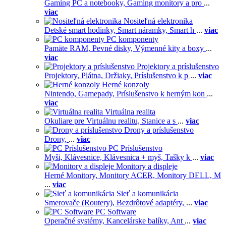
Gaming PC a notebooky,
Gaming monitory a pro
...
viac
Nositeľná elektronika
Detské smart hodinky,
Smart náramky,
Smart h
...
viac
PC komponenty
Pamäte RAM,
Pevné disky,
Výmenné kity a boxy
...
viac
Projektory a príslušenstvo
Projektory,
Plátna,
Držiaky,
Príslušenstvo k p
...
viac
Herné konzoly
Nintendo,
Gamepady,
Príslušenstvo k herným kon
...
viac
Virtuálna realita
Okuliare pre Virtuálnu realitu,
Stanice a s
...
viac
Drony a príslušenstvo
Drony,
...
viac
PC Príslušenstvo
Myši,
Klávesnice,
Klávesnica + myš,
Tašky k
...
viac
Monitory a displeje
Herné Monitory,
Monitory ACER,
Monitory DELL,
M
...
viac
Sieť a komunikácia
Smerovače (Routery),
Bezdrôtové adaptéry,
...
viac
PC Software
Operačné systémy,
Kancelárske balíky,
Ant
...
viac