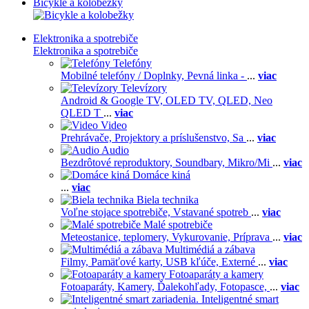
Bicykle a kolobežky
Elektronika a spotrebiče
Elektronika a spotrebiče
Telefóny
Mobilné telefóny / Doplnky,
Pevná linka -
...
viac
Televízory
Android & Google TV,
OLED TV,
QLED, Neo
QLED T
...
viac
Video
Prehrávače,
Projektory a príslušenstvo,
Sa
...
viac
Audio
Bezdrôtové reproduktory,
Soundbary,
Mikro/Mi
...
viac
Domáce kiná
...
viac
Biela technika
Voľne stojace spotrebiče,
Vstavané spotreb
...
viac
Malé spotrebiče
Meteostanice, teplomery,
Vykurovanie,
Príprava
...
viac
Multimédiá a zábava
Filmy,
Pamäťové karty,
USB kľúče,
Externé
...
viac
Fotoaparáty a kamery
Fotoaparáty,
Kamery,
Ďalekohľady,
Fotopasce,
...
viac
Inteligentné smart