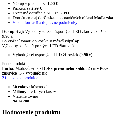
Nákup v predajni za
1,00 €
Packeta za
2,99 €
Expresné doručenie SPS za
3,99 €
Doručujeme aj do
Česka
a pohraničných oblastí
Maďarska
Viac informácií a dopravné podmienky
Dokúp si aj:
Výhodný set 3ks úsporných LED žiaroviek už od
9,90 €
Po vložení tovaru do košíka si môžeš kúpiť aj:
Výhodný set 3ks úsporných LED žiaroviek
Výhodný set úsporných LED žiaroviek
(9,90 €)
Popis produktu:
Farba
: Modrá/Čierna •
Dĺžka prívodného káblu
: 25 m •
Počet
zásuviek
: 3 •
Vypínač
: nie
Zistiť viac o produkte
30 rokov
skúseností
Milióny
predaných kusov
Vrátenie tovaru
do 14 dní
Hodnotenie produktu