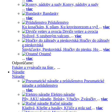
Konvy, nádoby a sudy
...
viac
Bandasky
...
viac
Príslušenstvo
Ku kosačkám,
K pílam,
Ku krovinorezom a vyž
...
viac
Drviče vetiev a ovocia
Nožové,
S ozubeným valcom,
...
viac
Hračky do záhrady
a pieskoviská
Šmykľavky,
Pieskoviská,
Hračky do piesku,
Ho
...
viac
Ostatné
...
viac
Odporúčame:
Fukáre a vysávače na líste
, ...
Náradie
Náradie
Pneumatické
náradie a príslušenstvo
...
viac
Elektro náradie
Píly,
AKU náradie,
Brúsky,
Vŕtačky,
Zváračky
...
viac
Ručné náradie
Kladivá,
Kliešte a hasáky,
Kľúče a gola sad
...
viac