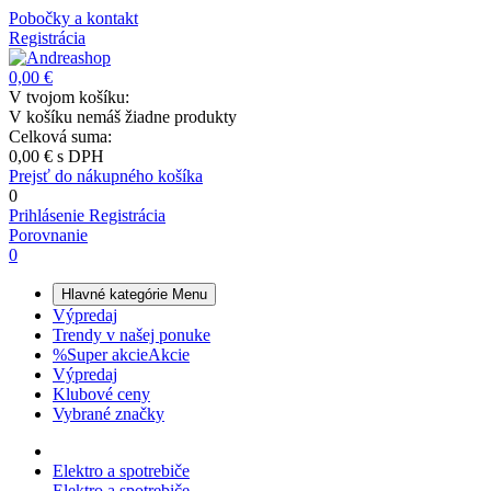
Pobočky a kontakt
Registrácia
0,00 €
V tvojom košíku:
V košíku nemáš žiadne produkty
Celková suma:
0,00 €
s DPH
Prejsť do nákupného košíka
0
Prihlásenie
Registrácia
Porovnanie
0
Hlavné kategórie
Menu
Výpredaj
Trendy v našej ponuke
%
Super akcie
Akcie
Výpredaj
Klubové ceny
Vybrané značky
Elektro a spotrebiče
Elektro a spotrebiče