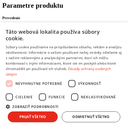
Parametre produktu
Prevedenie
Farba:
Modrá/Čierna
Táto webová lokalita používa súbory
Dĺžka prívodného
cookie.
25 m
káblu:
Súbory cookie používame na prispôsobenie obsahu, reklám a analýzu
napätie 230 V~/400 V~
návštevnosti. Informácie o vašom používaní našej stránky zdieľame aj
prierez vodiča 1,5 mm²
s našimi reklamnými a analytickými partnermi, ktorí ich môžu
krytie IP44
počet zásuviek 1× CEE 3P + N + PE (16 A),
kombinovať s inými informáciami, ktoré ste im poskytli alebo ktoré
2× 2P + PE
zhromaždili pri používaní ich služieb.
Zásady ochrany osobných
typ izolácie guma
údajov
vodič H07RN-F
NEVYHNUTNE POTREBNÉ
VÝKONNOSŤ
tepelná poistka áno
Ostatné:
max. záťaž 3 000 W
zaťaženie navinutého 230 V~ 4,35 A max./1
CIELENIE
FUNKCIE
NEKLASIFIKOVANÉ
000 W
zaťaženie rozvinutého 230 V~ 13 A max./3
ZOBRAZIŤ PODROBNOSTI
000 W
zaťaženie navinutého 400 V~ 6,25 A max./2
PRIJAŤ VŠETKO
ODMIETNUŤ VŠETKO
500 W
zaťaženie rozvinutého 400 V~ 12,5 A max./5