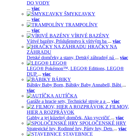
DO VODY
...
viac
ŠMYKĽAVKY
...
viac
TRAMPOLÍNY
...
viac
VÍRIVÉ BAZÉNY
Vírivé bazény,
Príslušenstvo k vírivým ba
...
viac
HRAČKY NA
ZÁHRADU
Detské domčeky a stany,
Detský záhradný ná
...
viac
LEGO®
LEGO® Pokémon™,
LEGO® Editions,
LEGO®
DUP
...
viac
BÁBIKY
Bábiky Baby Born,
Bábiky Baby Annabell,
Bábi
...
viac
AUTÍČKA
Garáže a hracie sety,
Technické stroje a a
...
viac
Z FILMOV,
HIER A ROZPRÁVOK
Gabby a jej kúzelný domček,
Ako vycvičiť
...
viac
SPOLOČENSKÉ HRY
Strategické hry,
Rodinné hry,
Párty hry,
Dets
...
viac
STAVEBNICE