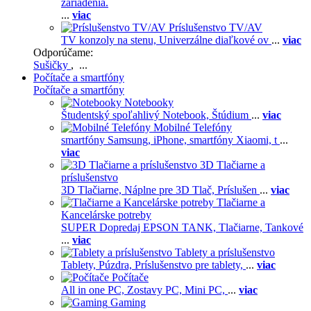
zariadenia.
...
viac
Príslušenstvo TV/AV
TV konzoly na stenu,
Univerzálne diaľkové ov
...
viac
Odporúčame:
Sušičky
, ...
Počítače a smartfóny
Počítače a smartfóny
Notebooky
Študentský spoľahlivý Notebook,
Štúdium
...
viac
Mobilné Telefóny
smartfóny Samsung,
iPhone,
smartfóny Xiaomi,
t
...
viac
3D Tlačiarne a
príslušenstvo
3D Tlačiarne,
Náplne pre 3D Tlač,
Príslušen
...
viac
Tlačiarne a
Kancelárske potreby
SUPER Dopredaj EPSON TANK,
Tlačiarne,
Tankové
...
viac
Tablety a príslušenstvo
Tablety,
Púzdra,
Príslušenstvo pre tablety,
...
viac
Počítače
All in one PC,
Zostavy PC,
Mini PC,
...
viac
Gaming