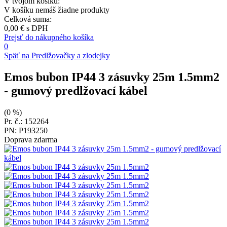
V tvojom košíku:
V košíku nemáš žiadne produkty
Celková suma:
0,00 €
s DPH
Prejsť do nákupného košíka
0
Späť na Predlžovačky a zlodejky
Emos bubon IP44 3 zásuvky 25m 1.5mm2
- gumový predlžovací kábel
(0 %)
Pr. č.: 152264
PN: P193250
Doprava zdarma