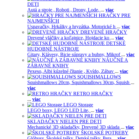
DETI
Autá a stroje ,
Roboti ,
Drony,
Lode,
...
viac
HRAČKY PRE
NAJMENŠÍCH
Uspavačky,
Hrkálky a hryzátka,
Motorické h
...
viac
DREVENÉ HRAČKY
Drevené vláčiky a koľajnice,
Hojdacie ko
...
viac
DETSKÉ
HUDOBNÉ NÁSTROJE
Gitary,
Klávesy,
Bicie súpravy a bubny,
Mikrof
...
viac
NÁUČNÉ A
ZÁBAVNÉ KNIHY
Pexeso,
Albi kúzelné čítanie ,
Kvído,
Zábav
...
viac
SQUISHMALLOWS
Squishmallows 20cm,
Squishmallows 30cm,
Squish
...
viac
RETRO HRAČKY
...
viac
LEGO Storage
LEGO boxy,
LEGO LED Lite,
...
viac
SKLADAČKY NIELEN PRE DETI
Mechanické 3D skladačky,
Drevené 3D sklada
...
viac
ŠKOLSKÉ POTREBY
Glóbusy,
Školské tašky,
Detské tašky,
Pera
...
viac