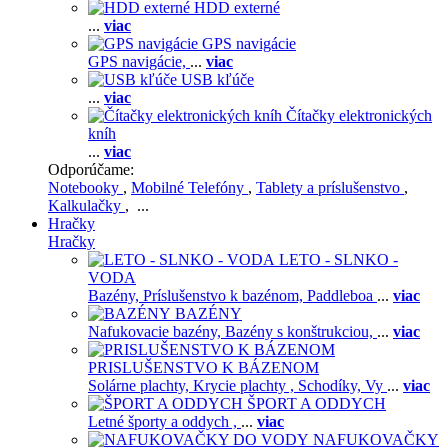
HDD externé
...
viac
GPS navigácie
GPS navigácie,
...
viac
USB kľúče
...
viac
Čítačky elektronických
kníh
...
viac
Odporúčame:
Notebooky
,
Mobilné Telefóny
,
Tablety a príslušenstvo
,
Kalkulačky
, ...
Hračky
Hračky
LETO - SLNKO -
VODA
Bazény,
Príslušenstvo k bazénom,
Paddleboa
...
viac
BAZÉNY
Nafukovacie bazény,
Bazény s konštrukciou,
...
viac
PRISLUŠENSTVO K BÁZENOM
Solárne plachty,
Krycie plachty ,
Schodíky,
Vy
...
viac
ŠPORT A ODDYCH
Letné športy a oddych ,
...
viac
NAFUKOVAČKY