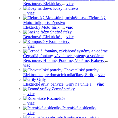
Benzínové,
Elektrické,
...
viac
Kozy na drevo
...
viac
Elektrický
Moto-fúrik, príslušenstvo
Elektrický Moto-fúrik,
...
viac
Snežné frézy
Benzínové,
Elektrické,
...
viac
Kompostéry
...
viac
Čerpadlá, fontány, závlahové systémy a vodárne
Benzínové,
Hlbinné,
Ponorné,
Vodárne,
Kalové,
...
viac
Chovateľské potreby
Elektronika pre domácich miláčikov,
Strih
...
viac
Grily
Elektrické grily, panvice,
Grily na uhlie a
...
viac
Zemné vrtáky
...
viac
Rozmetače
...
viac
Pareniská a skleníky
...
viac
Kvetináče a substráty