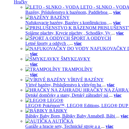
Hračky
LETO - SLNKO - VOD
Bazény,
Príslušenstvo k bazénom,
Paddleboa
...
viac
BAZÉNY
Nafukovacie bazény,
Bazény s konštrukciou,
...
viac
PRISLUŠENS
Solárne plachty,
Krycie plachty ,
Schodíky,
Vy
...
viac
ŠPORT A ODDYCH
Letné športy a oddych ,
...
viac
NAFUKOVAČKY 
...
viac
ŠMYKĽAVKY
...
viac
TRAMPOLÍNY
...
viac
VÍRIVÉ BAZÉNY
Vírivé bazény,
Príslušenstvo k vírivým ba
...
viac
HRAČKY NA ZÁHR
Detské domčeky a stany,
Detský záhradný ná
...
viac
LEGO®
LEGO® Pokémon™,
LEGO® Editions,
LEGO® DUP
BÁBIKY
Bábiky Baby Born,
Bábiky Baby Annabell,
Bábi
...
viac
AUTÍČKA
Garáže a hracie sety,
Technické stroje a a
...
viac