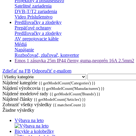
Projektory a príslušenstvo
Satelitné zariadenia
DVB-T/T2 zariadenia
Video Príslušenstvo
Predlžovačky a zlodejky
Prepäťové ochrany
Predlžovačky a zlodejky
AV prepojovacie káble
Médiá
Napájanie
Rozbočovač, zlučovač, konvertor
Emos 1 zásuvka 25m IP44 čierny guma-neoprén 16A 2.5mm2
Zdieľať na FB
Odporučiť e-mailom
Nájdené kategórie
{{ getModelCount('Categories') }}
Nájdení výrobcovia
{{ getModelCount('Manufacturers') }}
Nájdené modelové rady
{{ getModelCount('Brands') }}
Nájdené články
{{ getModelCount('Articles') }}
Zobraziť všetky výsledky
{{ matchesCount }}
Žiadne výsledky
Výbava na leto
Bicykle a kolobežky