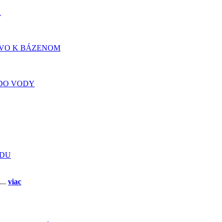
A
TVO K BÁZENOM
DO VODY
ADU
...
viac