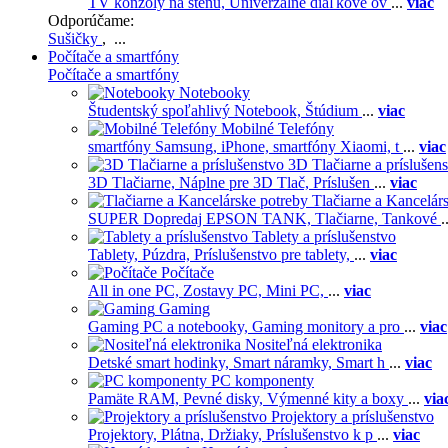
TV konzoly na stenu,
Univerzálne diaľkové ov
...
viac
Odporúčame:
Sušičky
, ...
Počítače a smartfóny
Počítače a smartfóny
Notebooky
Študentský spoľahlivý Notebook,
Štúdium
...
viac
Mobilné Telefóny
smartfóny Samsung,
iPhone,
smartfóny Xiaomi,
t
...
viac
3D Tlačiarne a príslušen
3D Tlačiarne,
Náplne pre 3D Tlač,
Príslušen
...
viac
Tlačiarne a Kancelár
SUPER Dopredaj EPSON TANK,
Tlačiarne,
Tankové
.
Tablety a príslušenstvo
Tablety,
Púzdra,
Príslušenstvo pre tablety,
...
viac
Počítače
All in one PC,
Zostavy PC,
Mini PC,
...
viac
Gaming
Gaming PC a notebooky,
Gaming monitory a pro
...
viac
Nositeľná elektronika
Detské smart hodinky,
Smart náramky,
Smart h
...
viac
PC komponenty
Pamäte RAM,
Pevné disky,
Výmenné kity a boxy
...
via
Projektory a príslušenstvo
Projektory,
Plátna,
Držiaky,
Príslušenstvo k p
...
viac