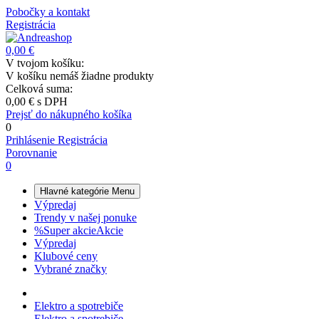
Pobočky a kontakt
Registrácia
0,00 €
V tvojom košíku:
V košíku nemáš žiadne produkty
Celková suma:
0,00 €
s DPH
Prejsť do nákupného košíka
0
Prihlásenie
Registrácia
Porovnanie
0
Hlavné kategórie
Menu
Výpredaj
Trendy v našej ponuke
%
Super akcie
Akcie
Výpredaj
Klubové ceny
Vybrané značky
Elektro a spotrebiče
Elektro a spotrebiče