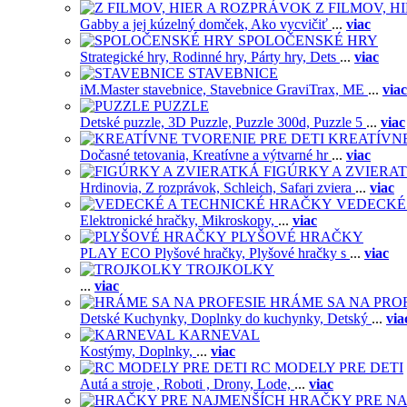
Z FILMOV, 
Gabby a jej kúzelný domček,
Ako vycvičiť
...
viac
SPOLOČENSKÉ HRY
Strategické hry,
Rodinné hry,
Párty hry,
Dets
...
viac
STAVEBNICE
iM.Master stavebnice,
Stavebnice GraviTrax,
ME
...
viac
PUZZLE
Detské puzzle,
3D Puzzle,
Puzzle 300d,
Puzzle 5
...
viac
KREATÍVNE
Dočasné tetovania,
Kreatívne a výtvarné hr
...
viac
FIGÚRKY A ZVIERA
Hrdinovia,
Z rozprávok,
Schleich,
Safari zviera
...
viac
VEDECKÉ
Elektronické hračky,
Mikroskopy,
...
viac
PLYŠOVÉ HRAČKY
PLAY ECO Plyšové hračky,
Plyšové hračky s
...
viac
TROJKOLKY
...
viac
HRÁME SA NA PRO
Detské Kuchynky,
Doplnky do kuchynky,
Detský
...
via
KARNEVAL
Kostýmy,
Doplnky,
...
viac
RC MODELY PRE DETI
Autá a stroje ,
Roboti ,
Drony,
Lode,
...
viac
HRAČKY PRE NA