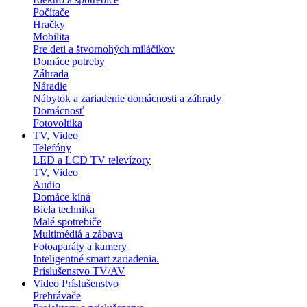
Počítače
Hračky
Mobilita
Pre deti a štvornohých miláčikov
Domáce potreby
Záhrada
Náradie
Nábytok a zariadenie domácnosti a záhrady
Domácnosť
Fotovoltika
TV, Video
Telefóny
LED a LCD TV televízory
TV, Video
Audio
Domáce kiná
Biela technika
Malé spotrebiče
Multimédiá a zábava
Fotoaparáty a kamery
Inteligentné smart zariadenia.
Príslušenstvo TV/AV
Video Príslušenstvo
Prehrávače