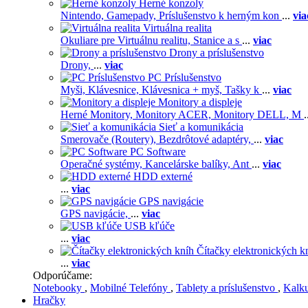
Herné konzoly
Nintendo,
Gamepady,
Príslušenstvo k herným kon
...
via
Virtuálna realita
Okuliare pre Virtuálnu realitu,
Stanice a s
...
viac
Drony a príslušenstvo
Drony,
...
viac
PC Príslušenstvo
Myši,
Klávesnice,
Klávesnica + myš,
Tašky k
...
viac
Monitory a displeje
Herné Monitory,
Monitory ACER,
Monitory DELL,
M
.
Sieť a komunikácia
Smerovače (Routery),
Bezdrôtové adaptéry,
...
viac
PC Software
Operačné systémy,
Kancelárske balíky,
Ant
...
viac
HDD externé
...
viac
GPS navigácie
GPS navigácie,
...
viac
USB kľúče
...
viac
Čítačky elektronických k
...
viac
Odporúčame:
Notebooky
,
Mobilné Telefóny
,
Tablety a príslušenstvo
,
Kalk
Hračky