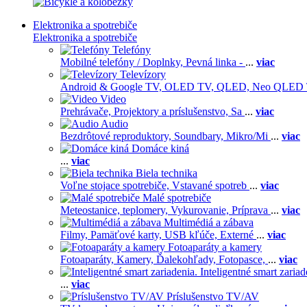
Elektronika a spotrebiče
Elektronika a spotrebiče
Telefóny
Mobilné telefóny / Doplnky,
Pevná linka -
...
viac
Televízory
Android & Google TV,
OLED TV,
QLED, Neo QLED
Video
Prehrávače,
Projektory a príslušenstvo,
Sa
...
viac
Audio
Bezdrôtové reproduktory,
Soundbary,
Mikro/Mi
...
viac
Domáce kiná
...
viac
Biela technika
Voľne stojace spotrebiče,
Vstavané spotreb
...
viac
Malé spotrebiče
Meteostanice, teplomery,
Vykurovanie,
Príprava
...
viac
Multimédiá a zábava
Filmy,
Pamäťové karty,
USB kľúče,
Externé
...
viac
Fotoaparáty a kamery
Fotoaparáty,
Kamery,
Ďalekohľady,
Fotopasce,
...
viac
Inteligentné smart zariad
...
viac
Príslušenstvo TV/AV