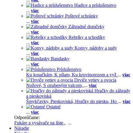
Hadice a príslušenstvo
...
viac
Poštové schránky
...
viac
Záhradné domčeky
...
viac
Rebríky a schodíky
...
viac
Konvy, nádoby a sudy
...
viac
Bandasky
...
viac
Príslušenstvo
Ku kosačkám,
K pílam,
Ku krovinorezom a vyž
...
viac
Drviče vetiev a ovocia
Nožové,
S ozubeným valcom,
...
viac
Hračky do záhrady
a pieskoviská
Šmykľavky,
Pieskoviská,
Hračky do piesku,
Ho
...
viac
Ostatné
...
viac
Odporúčame:
Fukáre a vysávače na líste
, ...
Náradie