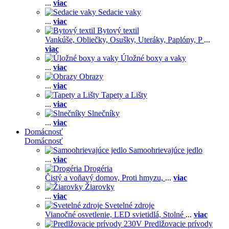
...
viac
Sedacie vaky
...
viac
Bytový textil
Vankúše,
Obliečky,
Osušky,
Uteráky,
Paplóny,
P
...
viac
Úložné boxy a vaky
...
viac
Obrazy
...
viac
Tapety a Lišty
...
viac
Slnečníky
...
viac
Domácnosť
Domácnosť
Samoohrievajúce jedlo
...
viac
Drogéria
Čistý a voňavý domov,
Proti hmyzu,
...
viac
Žiarovky
...
viac
Svetelné zdroje
Vianočné osvetlenie,
LED svietidlá,
Stolné
...
viac
Predlžovacie prívody