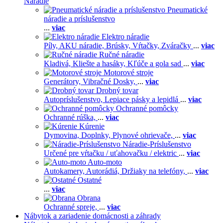
Náradie
Pneumatické
náradie a príslušenstvo
...
viac
Elektro náradie
Píly,
AKU náradie,
Brúsky,
Vŕtačky,
Zváračky
...
viac
Ručné náradie
Kladivá,
Kliešte a hasáky,
Kľúče a gola sad
...
viac
Motorové stroje
Generátory,
Vibračné Dosky,
...
viac
Drobný tovar
Autopríslušenstvo,
Lepiace pásky a lepidlá
...
viac
Ochranné pomôcky
Ochranné rúška,
...
viac
Kúrenie
Dymovina,
Doplnky,
Plynové ohrievače,
...
viac
Náradie-Príslušenstvo
Určené pre vŕtačku / uťahovačku / elektric
...
viac
Auto-moto
Autokamery,
Autorádiá,
Držiaky na telefóny,
...
viac
Ostatné
...
viac
Obrana
Ochranné spreje,
...
viac
Nábytok a zariadenie domácnosti a záhrady