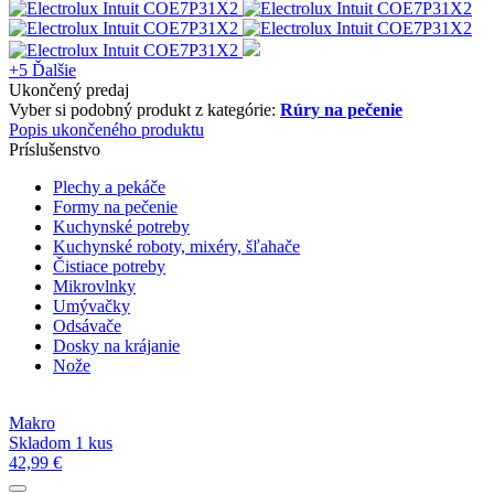
+5
Ďalšie
Ukončený predaj
Vyber si podobný produkt z kategórie:
Rúry na pečenie
Popis ukončeného produktu
Príslušenstvo
Plechy a pekáče
Formy na pečenie
Kuchynské potreby
Kuchynské roboty, mixéry, šľahače
Čistiace potreby
Mikrovlnky
Umývačky
Odsávače
Dosky na krájanie
Nože
Makro
Skladom 1 kus
42,99 €