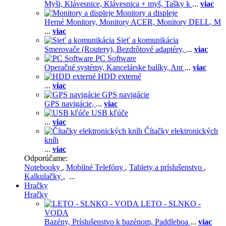
Myši,
Klávesnice,
Klávesnica + myš,
Tašky k
...
viac
Monitory a displeje
Herné Monitory,
Monitory ACER,
Monitory DELL,
M
...
viac
Sieť a komunikácia
Smerovače (Routery),
Bezdrôtové adaptéry,
...
viac
PC Software
Operačné systémy,
Kancelárske balíky,
Ant
...
viac
HDD externé
...
viac
GPS navigácie
GPS navigácie,
...
viac
USB kľúče
...
viac
Čítačky elektronických
kníh
...
viac
Odporúčame:
Notebooky
,
Mobilné Telefóny
,
Tablety a príslušenstvo
,
Kalkulačky
, ...
Hračky
Hračky
LETO - SLNKO -
VODA
Bazény,
Príslušenstvo k bazénom,
Paddleboa
...
viac