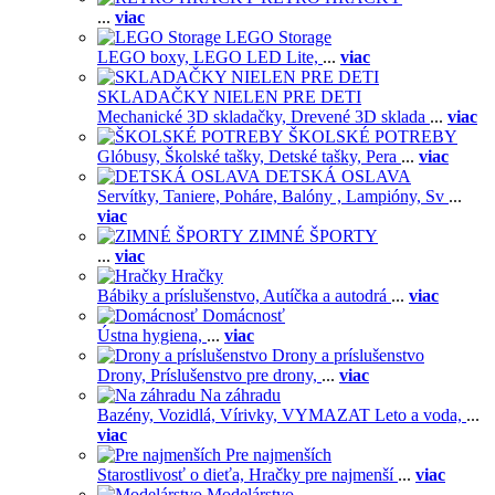
...
viac
LEGO Storage
LEGO boxy,
LEGO LED Lite,
...
viac
SKLADAČKY NIELEN PRE DETI
Mechanické 3D skladačky,
Drevené 3D sklada
...
viac
ŠKOLSKÉ POTREBY
Glóbusy,
Školské tašky,
Detské tašky,
Pera
...
viac
DETSKÁ OSLAVA
Servítky,
Taniere,
Poháre,
Balóny ,
Lampióny,
Sv
...
viac
ZIMNÉ ŠPORTY
...
viac
Hračky
Bábiky a príslušenstvo,
Autíčka a autodrá
...
viac
Domácnosť
Ústna hygiena,
...
viac
Drony a príslušenstvo
Drony,
Príslušenstvo pre drony,
...
viac
Na záhradu
Bazény,
Vozidlá,
Vírivky,
VYMAZAT Leto a voda,
...
viac
Pre najmenších
Starostlivosť o dieťa,
Hračky pre najmenší
...
viac
Modelárstvo