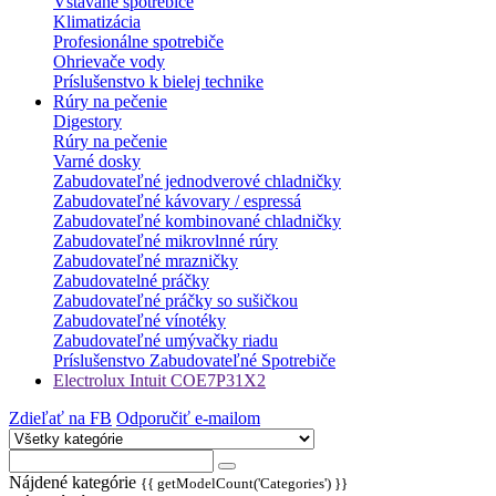
Vstavané spotrebiče
Klimatizácia
Profesionálne spotrebiče
Ohrievače vody
Príslušenstvo k bielej technike
Rúry na pečenie
Digestory
Rúry na pečenie
Varné dosky
Zabudovateľné jednodverové chladničky
Zabudovateľné kávovary / espressá
Zabudovateľné kombinované chladničky
Zabudovateľné mikrovlnné rúry
Zabudovateľné mrazničky
Zabudovatelné práčky
Zabudovateľné práčky so sušičkou
Zabudovateľné vínotéky
Zabudovateľné umývačky riadu
Príslušenstvo Zabudovateľné Spotrebiče
Electrolux Intuit COE7P31X2
Zdieľať na FB
Odporučiť e-mailom
Nájdené kategórie
{{ getModelCount('Categories') }}