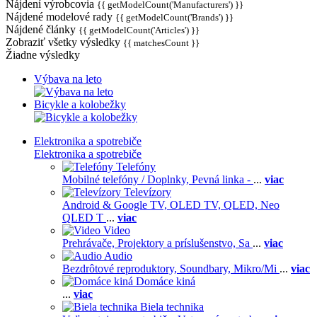
Nájdení výrobcovia
{{ getModelCount('Manufacturers') }}
Nájdené modelové rady
{{ getModelCount('Brands') }}
Nájdené články
{{ getModelCount('Articles') }}
Zobraziť všetky výsledky
{{ matchesCount }}
Žiadne výsledky
Výbava na leto
Bicykle a kolobežky
Elektronika a spotrebiče
Elektronika a spotrebiče
Telefóny
Mobilné telefóny / Doplnky,
Pevná linka -
...
viac
Televízory
Android & Google TV,
OLED TV,
QLED, Neo
QLED T
...
viac
Video
Prehrávače,
Projektory a príslušenstvo,
Sa
...
viac
Audio
Bezdrôtové reproduktory,
Soundbary,
Mikro/Mi
...
viac
Domáce kiná
...
viac
Biela technika