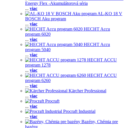
Energy Flex -Akumulátorová séria
...
viac
AL-KO 18 V
BOSCH Aku program
...
viac
HECHT Accu
program 6020
...
viac
HECHT Accu
program 5040
...
viac
HECHT ACCU
program 1278
...
viac
HECHT ACCU
program 6260
...
viac
Kärcher Professional
...
viac
Procraft
...
viac
Procraft Industrial
...
viac
Bazény, Chémia pre
bazény