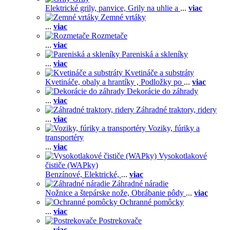
Elektrické grily, panvice,
Grily na uhlie a
...
viac
Zemné vrtáky
...
viac
Rozmetače
...
viac
Pareniská a skleníky
...
viac
Kvetináče a substráty
Kvetináče, obaly a hrantíky ,
Podložky po
...
viac
Dekorácie do záhrady
...
viac
Záhradné traktory, ridery
...
viac
Voziky, fúriky a
transportéry
...
viac
Vysokotlakové
čističe (WAPky)
Benzínové,
Elektrické,
...
viac
Záhradné náradie
Nožnice a štepárske nože,
Obrábanie pôdy
...
viac
Ochranné pomôcky
...
viac
Postrekovače
...
viac