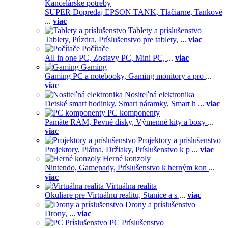
Kancelárske potreby
SUPER Dopredaj EPSON TANK,
Tlačiarne,
Tankové
...
viac
Tablety a príslušenstvo
Tablety,
Púzdra,
Príslušenstvo pre tablety,
...
viac
Počítače
All in one PC,
Zostavy PC,
Mini PC,
...
viac
Gaming
Gaming PC a notebooky,
Gaming monitory a pro
...
viac
Nositeľná elektronika
Detské smart hodinky,
Smart náramky,
Smart h
...
viac
PC komponenty
Pamäte RAM,
Pevné disky,
Výmenné kity a boxy
...
viac
Projektory a príslušenstvo
Projektory,
Plátna,
Držiaky,
Príslušenstvo k p
...
viac
Herné konzoly
Nintendo,
Gamepady,
Príslušenstvo k herným kon
...
viac
Virtuálna realita
Okuliare pre Virtuálnu realitu,
Stanice a s
...
viac
Drony a príslušenstvo
Drony,
...
viac
PC Príslušenstvo