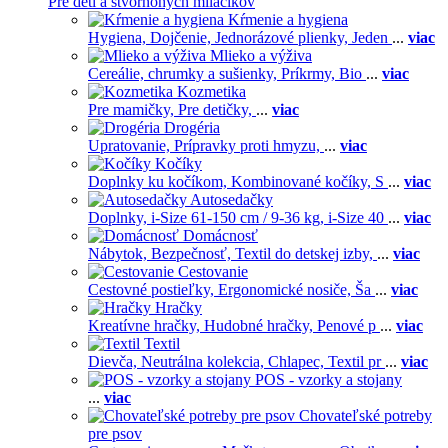
Pre deti a štvornohých miláčikov
Kŕmenie a hygiena
Hygiena,
Dojčenie,
Jednorázové plienky,
Jeden
...
viac
Mlieko a výživa
Cereálie, chrumky a sušienky,
Príkrmy,
Bio
...
viac
Kozmetika
Pre mamičky,
Pre detičky,
...
viac
Drogéria
Upratovanie,
Prípravky proti hmyzu,
...
viac
Kočíky
Doplnky ku kočíkom,
Kombinované kočíky,
S
...
viac
Autosedačky
Doplnky,
i-Size 61-150 cm / 9-36 kg,
i-Size 40
...
viac
Domácnosť
Nábytok,
Bezpečnosť,
Textil do detskej izby,
...
viac
Cestovanie
Cestovné postieľky,
Ergonomické nosiče,
Ša
...
viac
Hračky
Kreatívne hračky,
Hudobné hračky,
Penové p
...
viac
Textil
Dievča,
Neutrálna kolekcia,
Chlapec,
Textil pr
...
viac
POS - vzorky a stojany
...
viac
Chovateľské potreby
pre psov