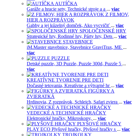
AUTÍČKA
Garáže a hracie sety,
Technické stroje a a
...
viac
Z FILMOV,
HIER A ROZPRÁVOK
Gabby a jej kúzelný domček,
Ako vycvičiť
...
viac
SPOLOČENSKÉ HRY
Strategické hry,
Rodinné hry,
Párty hry,
Dets
...
viac
STAVEBNICE
iM.Master stavebnice,
Stavebnice GraviTrax,
ME
...
viac
PUZZLE
Detské puzzle,
3D Puzzle,
Puzzle 300d,
Puzzle 5
...
viac
KREATÍVNE TVORENIE PRE DETI
Dočasné tetovania,
Kreatívne a výtvarné hr
...
viac
FIGÚRKY A
ZVIERATKÁ
Hrdinovia,
Z rozprávok,
Schleich,
Safari zviera
...
viac
VEDECKÉ A TECHNICKÉ HRAČKY
Elektronické hračky,
Mikroskopy,
...
viac
PLYŠOVÉ HRAČKY
PLAY ECO Plyšové hračky,
Plyšové hračky s
...
viac
TROJKOLKY