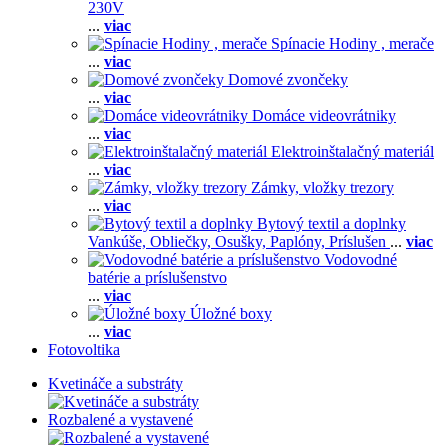
230V
...
viac
Spínacie Hodiny , merače
...
viac
Domové zvončeky
...
viac
Domáce videovrátniky
...
viac
Elektroinštalačný materiál
...
viac
Zámky, vložky trezory
...
viac
Bytový textil a doplnky
Vankúše,
Obliečky,
Osušky,
Paplóny,
Príslušen
...
viac
Vodovodné
batérie a príslušenstvo
...
viac
Úložné boxy
...
viac
Fotovoltika
Kvetináče a substráty
Rozbalené a vystavené