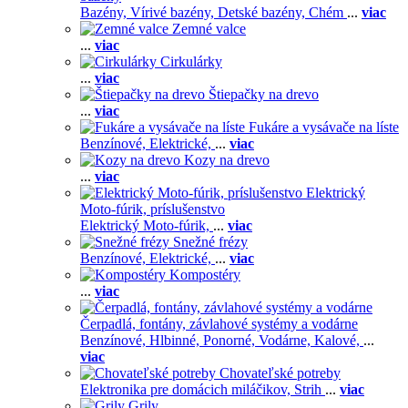
Bazény,
Vírivé bazény,
Detské bazény,
Chém
...
viac
Zemné valce
...
viac
Cirkulárky
...
viac
Štiepačky na drevo
...
viac
Fukáre a vysávače na líste
Benzínové,
Elektrické,
...
viac
Kozy na drevo
...
viac
Elektrický
Moto-fúrik, príslušenstvo
Elektrický Moto-fúrik,
...
viac
Snežné frézy
Benzínové,
Elektrické,
...
viac
Kompostéry
...
viac
Čerpadlá, fontány, závlahové systémy a vodárne
Benzínové,
Hlbinné,
Ponorné,
Vodárne,
Kalové,
...
viac
Chovateľské potreby
Elektronika pre domácich miláčikov,
Strih
...
viac
Grily