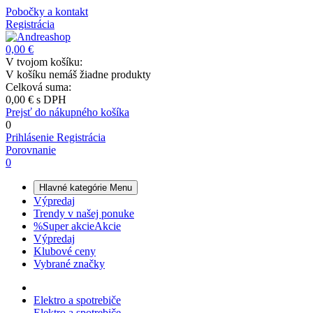
Pobočky a kontakt
Registrácia
0,00 €
V tvojom košíku:
V košíku nemáš žiadne produkty
Celková suma:
0,00 €
s DPH
Prejsť do nákupného košíka
0
Prihlásenie
Registrácia
Porovnanie
0
Hlavné kategórie
Menu
Výpredaj
Trendy v našej ponuke
%
Super akcie
Akcie
Výpredaj
Klubové ceny
Vybrané značky
Elektro a spotrebiče
Elektro a spotrebiče