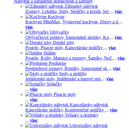
Nábytok a zariadenie domácnosti a záhrady
Záhradný nábytok
Zostavy,
Lehátka,
Stoly,
Stoličky a kreslá,
Ser
...
viac
Kuchyne
Kuchyne MiniMax,
Vystavené kuchyne,
Drezy a d
...
viac
Obývačky
Obývačkové zostavy,
Samostatné skrinky,
Ko
...
viac
Detské izby
Postele,
Písacie stoly,
Kancelárske stoličky
...
viac
Spálne
Postele,
Rošty,
Matrace a toppery,
Šatníky,
Noč
...
viac
Predsiene
Predsieňové zostavy,
Botníky,
Samostatné sk
...
viac
Stoly a stoličky
Jedálenské stoly,
Jedálenské a barové stol
...
viac
Sedačky
...
viac
Písacie stoly
...
viac
Kancelársky nábytok
Kancelárske stoličky,
Konferenčné stoličky
...
viac
Vešiaky a doplnky
...
viac
Univerzálny nábytok