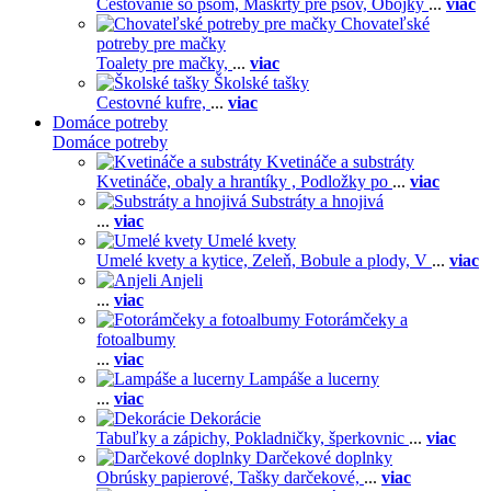
Cestovanie so psom,
Maškrty pre psov,
Obojky
...
viac
Chovateľské
potreby pre mačky
Toalety pre mačky,
...
viac
Školské tašky
Cestovné kufre,
...
viac
Domáce potreby
Domáce potreby
Kvetináče a substráty
Kvetináče, obaly a hrantíky ,
Podložky po
...
viac
Substráty a hnojivá
...
viac
Umelé kvety
Umelé kvety a kytice,
Zeleň,
Bobule a plody,
V
...
viac
Anjeli
...
viac
Fotorámčeky a
fotoalbumy
...
viac
Lampáše a lucerny
...
viac
Dekorácie
Tabuľky a zápichy,
Pokladničky, šperkovnic
...
viac
Darčekové doplnky
Obrúsky papierové,
Tašky darčekové,
...
viac