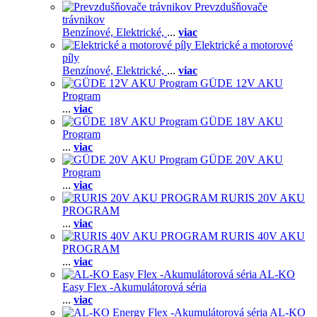
Prevzdušňovače
trávnikov
Benzínové,
Elektrické,
...
viac
Elektrické a motorové
píly
Benzínové,
Elektrické,
...
viac
GÜDE 12V AKU
Program
...
viac
GÜDE 18V AKU
Program
...
viac
GÜDE 20V AKU
Program
...
viac
RURIS 20V AKU
PROGRAM
...
viac
RURIS 40V AKU
PROGRAM
...
viac
AL-KO
Easy Flex -Akumulátorová séria
...
viac
AL-KO