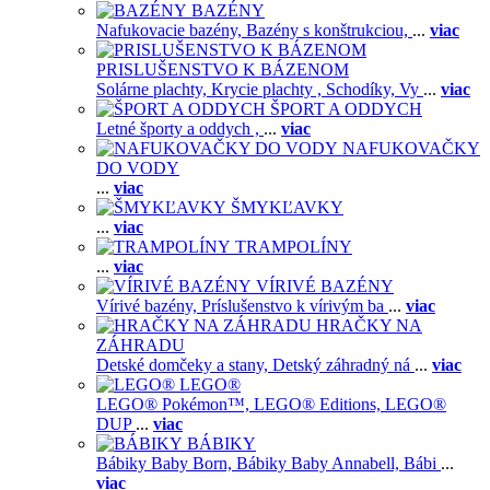
BAZÉNY
Nafukovacie bazény,
Bazény s konštrukciou,
...
viac
PRISLUŠENSTVO K BÁZENOM
Solárne plachty,
Krycie plachty ,
Schodíky,
Vy
...
viac
ŠPORT A ODDYCH
Letné športy a oddych ,
...
viac
NAFUKOVAČKY
DO VODY
...
viac
ŠMYKĽAVKY
...
viac
TRAMPOLÍNY
...
viac
VÍRIVÉ BAZÉNY
Vírivé bazény,
Príslušenstvo k vírivým ba
...
viac
HRAČKY NA
ZÁHRADU
Detské domčeky a stany,
Detský záhradný ná
...
viac
LEGO®
LEGO® Pokémon™,
LEGO® Editions,
LEGO®
DUP
...
viac
BÁBIKY
Bábiky Baby Born,
Bábiky Baby Annabell,
Bábi
...
viac