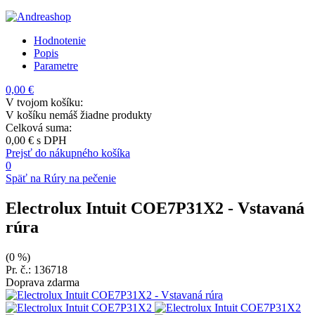
Hodnotenie
Popis
Parametre
0,00 €
V tvojom košíku:
V košíku nemáš žiadne produkty
Celková suma:
0,00 €
s DPH
Prejsť do nákupného košíka
0
Späť na Rúry na pečenie
Electrolux Intuit COE7P31X2
- Vstavaná
rúra
(0 %)
Pr. č.: 136718
Doprava zdarma