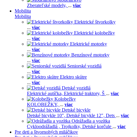
Zberateľské modely,
...
viac
Mobilita
Mobilita
Elektrické štvorkolky
...
viac
Elektrické kolobežky
...
viac
Elektrické motorky
...
viac
Benzínové motorky
...
viac
Seniorské vozidlá
...
viac
Elektro skútre
...
viac
Detské vozidlá
Elektrické autíčka,
Elektrické traktory,
Š
...
viac
Kolobežky
KOLOBEŽKY,
...
viac
Detské bicykle
Detské bicykle 10",
Detské bicykle 12",
Dets
...
viac
Odrážadla a vozítka
Cykloodrážadlá ,
Trojkolky,
Detské korčule
...
viac
Pre deti a štvornohých miláčikov