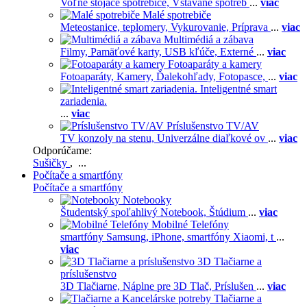
Voľne stojace spotrebiče,
Vstavané spotreb
...
viac
Malé spotrebiče
Meteostanice, teplomery,
Vykurovanie,
Príprava
...
viac
Multimédiá a zábava
Filmy,
Pamäťové karty,
USB kľúče,
Externé
...
viac
Fotoaparáty a kamery
Fotoaparáty,
Kamery,
Ďalekohľady,
Fotopasce,
...
viac
Inteligentné smart
zariadenia.
...
viac
Príslušenstvo TV/AV
TV konzoly na stenu,
Univerzálne diaľkové ov
...
viac
Odporúčame:
Sušičky
, ...
Počítače a smartfóny
Počítače a smartfóny
Notebooky
Študentský spoľahlivý Notebook,
Štúdium
...
viac
Mobilné Telefóny
smartfóny Samsung,
iPhone,
smartfóny Xiaomi,
t
...
viac
3D Tlačiarne a
príslušenstvo
3D Tlačiarne,
Náplne pre 3D Tlač,
Príslušen
...
viac
Tlačiarne a