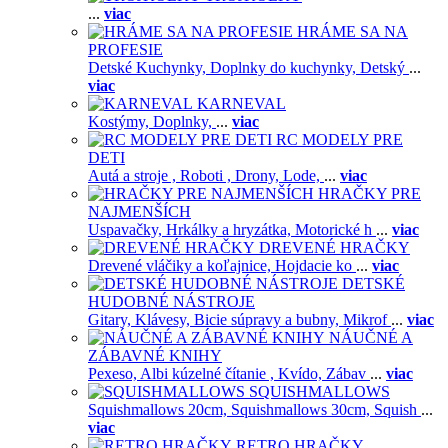
...
viac
HRÁME SA NA
PROFESIE
Detské Kuchynky,
Doplnky do kuchynky,
Detský
...
viac
KARNEVAL
Kostýmy,
Doplnky,
...
viac
RC MODELY PRE
DETI
Autá a stroje ,
Roboti ,
Drony,
Lode,
...
viac
HRAČKY PRE
NAJMENŠÍCH
Uspavačky,
Hrkálky a hryzátka,
Motorické h
...
viac
DREVENÉ HRAČKY
Drevené vláčiky a koľajnice,
Hojdacie ko
...
viac
DETSKÉ
HUDOBNÉ NÁSTROJE
Gitary,
Klávesy,
Bicie súpravy a bubny,
Mikrof
...
viac
NÁUČNÉ A
ZÁBAVNÉ KNIHY
Pexeso,
Albi kúzelné čítanie ,
Kvído,
Zábav
...
viac
SQUISHMALLOWS
Squishmallows 20cm,
Squishmallows 30cm,
Squish
...
viac
RETRO HRAČKY