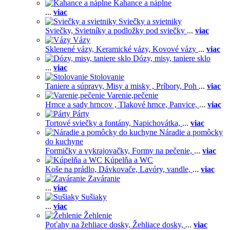
Kahance a náplne
...
viac
Sviečky a svietniky
Sviečky,
Svietníky a podložky pod sviečky
...
viac
Vázy
Sklenené vázy,
Keramické vázy,
Kovové vázy
...
viac
Dózy, misy, taniere sklo
...
viac
Stolovanie
Taniere a súpravy,
Misy a misky ,
Príbory,
Poh
...
viac
Varenie,pečenie
Hrnce a sady hrncov ,
Tlakové hrnce,
Panvice,
...
viac
Párty
Tortové sviečky a fontány,
Napichovátka,
...
viac
Náradie a pomôcky
do kuchyne
Formičky a vykrajovačky,
Formy na pečenie,
...
viac
Kúpelňa a WC
Koše na prádlo,
Dávkovače,
Lavóry, vandle,
...
viac
Zaváranie
...
viac
Sušiaky
...
viac
Žehlenie
Poťahy na žehliace dosky,
Žehliace dosky,
...
viac