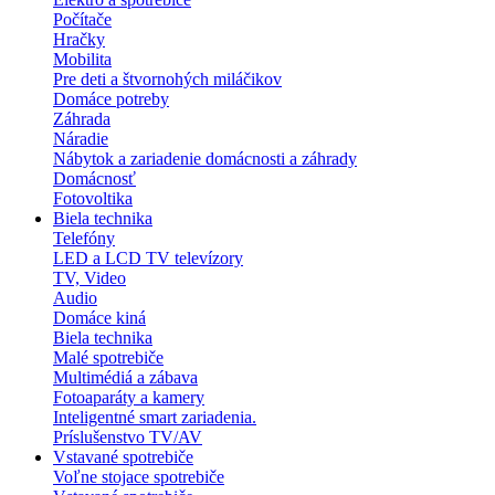
Počítače
Hračky
Mobilita
Pre deti a štvornohých miláčikov
Domáce potreby
Záhrada
Náradie
Nábytok a zariadenie domácnosti a záhrady
Domácnosť
Fotovoltika
Biela technika
Telefóny
LED a LCD TV televízory
TV, Video
Audio
Domáce kiná
Biela technika
Malé spotrebiče
Multimédiá a zábava
Fotoaparáty a kamery
Inteligentné smart zariadenia.
Príslušenstvo TV/AV
Vstavané spotrebiče
Voľne stojace spotrebiče