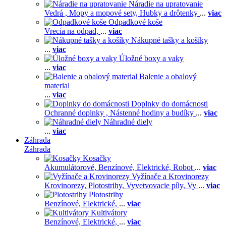
Náradie na upratovanie
Vedrá ,
Mopy a mopové sety,
Hubky a drôtenky
...
viac
Odpadkové koše
Vrecia na odpad,
...
viac
Nákupné tašky a košíky
...
viac
Úložné boxy a vaky
...
viac
Balenie a obalový
material
...
viac
Doplnky do domácnosti
Ochranné doplnky ,
Nástenné hodiny a budíky
...
viac
Náhradné diely
...
viac
Záhrada
Záhrada
Kosačky
Akumulátorové,
Benzínové,
Elektrické,
Robot
...
viac
Vyžínače a Krovinorezy
Krovinorezy,
Plotostrihy,
Vyvetvovacie píly,
Vy
...
viac
Plotostrihy
Benzínové,
Elektrické,
...
viac
Kultivátory
Benzínové,
Elektrické,
...
viac