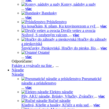
Konvy, nádoby a sudy
...
viac
Bandasky
...
viac
Príslušenstvo
Ku kosačkám,
K pílam,
Ku krovinorezom a vyž
...
viac
Drviče vetiev a ovocia
Nožové,
S ozubeným valcom,
...
viac
Hračky do záhrady
a pieskoviská
Šmykľavky,
Pieskoviská,
Hračky do piesku,
Ho
...
viac
Ostatné
...
viac
Odporúčame:
Fukáre a vysávače na líste
, ...
Náradie
Náradie
Pneumatické
náradie a príslušenstvo
...
viac
Elektro náradie
Píly,
AKU náradie,
Brúsky,
Vŕtačky,
Zváračky
...
viac
Ručné náradie
Kladivá,
Kliešte a hasáky,
Kľúče a gola sad
...
viac