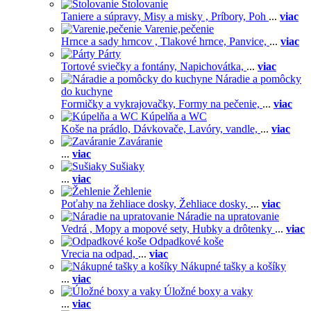
Stolovanie
Taniere a súpravy,
Misy a misky ,
Príbory,
Poh
...
viac
Varenie,pečenie
Hrnce a sady hrncov ,
Tlakové hrnce,
Panvice,
...
viac
Párty
Tortové sviečky a fontány,
Napichovátka,
...
viac
Náradie a pomôcky
do kuchyne
Formičky a vykrajovačky,
Formy na pečenie,
...
viac
Kúpelňa a WC
Koše na prádlo,
Dávkovače,
Lavóry, vandle,
...
viac
Zaváranie
...
viac
Sušiaky
...
viac
Žehlenie
Poťahy na žehliace dosky,
Žehliace dosky,
...
viac
Náradie na upratovanie
Vedrá ,
Mopy a mopové sety,
Hubky a drôtenky
...
viac
Odpadkové koše
Vrecia na odpad,
...
viac
Nákupné tašky a košíky
...
viac
Úložné boxy a vaky
...
viac