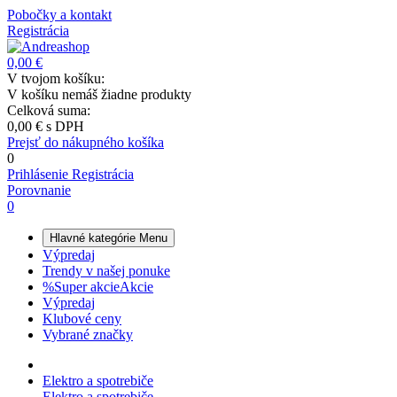
Pobočky a kontakt
Registrácia
0,00 €
V tvojom košíku:
V košíku nemáš žiadne produkty
Celková suma:
0,00 €
s DPH
Prejsť do nákupného košíka
0
Prihlásenie
Registrácia
Porovnanie
0
Hlavné kategórie
Menu
Výpredaj
Trendy v našej ponuke
%
Super akcie
Akcie
Výpredaj
Klubové ceny
Vybrané značky
Elektro a spotrebiče
Elektro a spotrebiče