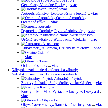
Motorové stroje
Generátory,
Vibračné Dosky,
...
viac
Drobný tovar
Autopríslušenstvo,
Lepiace pásky a lepidlá
...
viac
Ochranné pomôcky
Ochranné rúška,
...
viac
Kúrenie
Dymovina,
Doplnky,
Plynové ohrievače,
...
viac
Náradie-Príslušenstvo
Určené pre vŕtačku / uťahovačku / elektric
...
viac
Auto-moto
Autokamery,
Autorádiá,
Držiaky na telefóny,
...
viac
Ostatné
...
viac
Obrana
Ochranné spreje,
...
viac
Nábytok a zariadenie domácnosti a záhrady
Nábytok a zariadenie domácnosti a záhrady
Záhradný nábytok
Zostavy,
Lehátka,
Stoly,
Stoličky a kreslá,
Ser
...
viac
Kuchyne
Kuchyne MiniMax,
Vystavené kuchyne,
Drezy a d
...
viac
Obývačky
Obývačkové zostavy,
Samostatné skrinky,
Ko
...
viac