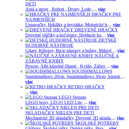
DETI
Autá a stroje ,
Roboti ,
Drony,
Lode,
...
viac
HRAČKY PRE
NAJMENŠÍCH
Uspavačky,
Hrkálky a hryzátka,
Motorické h
...
viac
DREVENÉ HRAČKY
Drevené vláčiky a koľajnice,
Hojdacie ko
...
viac
DETSKÉ
HUDOBNÉ NÁSTROJE
Gitary,
Klávesy,
Bicie súpravy a bubny,
Mikrof
...
viac
NÁUČNÉ A
ZÁBAVNÉ KNIHY
Pexeso,
Albi kúzelné čítanie ,
Kvído,
Zábav
...
viac
SQUISHMALLOWS
Squishmallows 20cm,
Squishmallows 30cm,
Squish
...
viac
RETRO HRAČKY
...
viac
LEGO Storage
LEGO boxy,
LEGO LED Lite,
...
viac
SKLADAČKY NIELEN PRE DETI
Mechanické 3D skladačky,
Drevené 3D sklada
...
viac
ŠKOLSKÉ POTREBY
Glóbusy,
Školské tašky,
Detské tašky,
Pera
...
viac