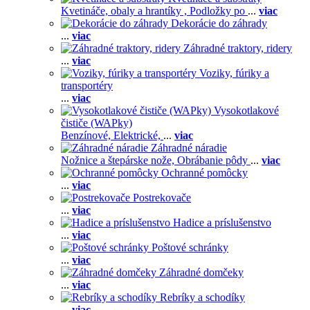
Kvetináče, obaly a hrantíky ,
Podložky po
...
viac
Dekorácie do záhrady
...
viac
Záhradné traktory, ridery
...
viac
Voziky, fúriky a
transportéry
...
viac
Vysokotlakové
čističe (WAPky)
Benzínové,
Elektrické,
...
viac
Záhradné náradie
Nožnice a štepárske nože,
Obrábanie pôdy
...
viac
Ochranné pomôcky
...
viac
Postrekovače
...
viac
Hadice a príslušenstvo
...
viac
Poštové schránky
...
viac
Záhradné domčeky
...
viac
Rebríky a schodíky
...
viac