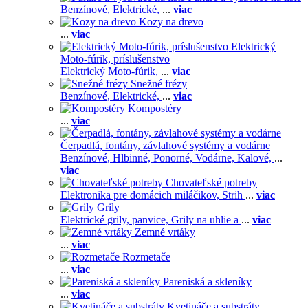
Benzínové,
Elektrické,
...
viac
Kozy na drevo
...
viac
Elektrický
Moto-fúrik, príslušenstvo
Elektrický Moto-fúrik,
...
viac
Snežné frézy
Benzínové,
Elektrické,
...
viac
Kompostéry
...
viac
Čerpadlá, fontány, závlahové systémy a vodárne
Benzínové,
Hlbinné,
Ponorné,
Vodárne,
Kalové,
...
viac
Chovateľské potreby
Elektronika pre domácich miláčikov,
Strih
...
viac
Grily
Elektrické grily, panvice,
Grily na uhlie a
...
viac
Zemné vrtáky
...
viac
Rozmetače
...
viac
Pareniská a skleníky
...
viac
Kvetináče a substráty