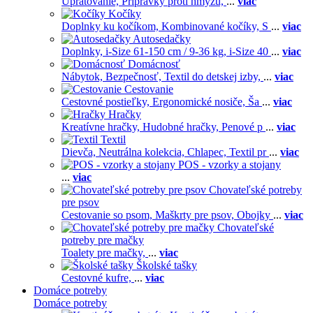
Upratovanie,
Prípravky proti hmyzu,
...
viac
Kočíky
Doplnky ku kočíkom,
Kombinované kočíky,
S
...
viac
Autosedačky
Doplnky,
i-Size 61-150 cm / 9-36 kg,
i-Size 40
...
viac
Domácnosť
Nábytok,
Bezpečnosť,
Textil do detskej izby,
...
viac
Cestovanie
Cestovné postieľky,
Ergonomické nosiče,
Ša
...
viac
Hračky
Kreatívne hračky,
Hudobné hračky,
Penové p
...
viac
Textil
Dievča,
Neutrálna kolekcia,
Chlapec,
Textil pr
...
viac
POS - vzorky a stojany
...
viac
Chovateľské potreby
pre psov
Cestovanie so psom,
Maškrty pre psov,
Obojky
...
viac
Chovateľské
potreby pre mačky
Toalety pre mačky,
...
viac
Školské tašky
Cestovné kufre,
...
viac
Domáce potreby
Domáce potreby