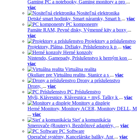
Gaming PC a notebooky,
Gaming monitory a pro
...
viac
Nositeľná elektronika
Detské smart hodinky,
Smart náramky,
Smart h
...
viac
PC komponenty
Pamäte RAM,
Pevné disky,
Výmenné kity a boxy
...
viac
Projektory a príslušenstvo
Projektory,
Plátna,
Držiaky,
Príslušenstvo k p
...
viac
Herné konzoly
Nintendo,
Gamepady,
Príslušenstvo k herným kon
...
viac
Virtuálna realita
Okuliare pre Virtuálnu realitu,
Stanice a s
...
viac
Drony a príslušenstvo
Drony,
...
viac
PC Príslušenstvo
Myši,
Klávesnice,
Klávesnica + myš,
Tašky k
...
viac
Monitory a displeje
Herné Monitory,
Monitory ACER,
Monitory DELL,
M
...
viac
Sieť a komunikácia
Smerovače (Routery),
Bezdrôtové adaptéry,
...
viac
PC Software
Operačné systémy,
Kancelárske balíky,
Ant
...
viac