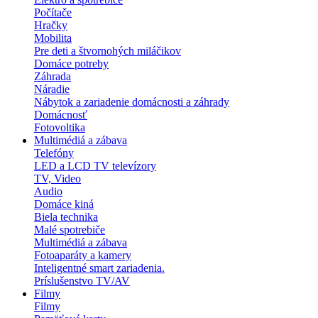
Počítače
Hračky
Mobilita
Pre deti a štvornohých miláčikov
Domáce potreby
Záhrada
Náradie
Nábytok a zariadenie domácnosti a záhrady
Domácnosť
Fotovoltika
Multimédiá a zábava
Telefóny
LED a LCD TV televízory
TV, Video
Audio
Domáce kiná
Biela technika
Malé spotrebiče
Multimédiá a zábava
Fotoaparáty a kamery
Inteligentné smart zariadenia.
Príslušenstvo TV/AV
Filmy
Filmy