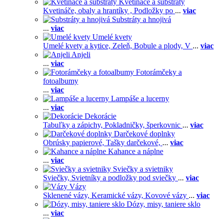
Kvetináče a substráty
Kvetináče, obaly a hrantíky ,
Podložky po
...
viac
Substráty a hnojivá
...
viac
Umelé kvety
Umelé kvety a kytice,
Zeleň,
Bobule a plody,
V
...
viac
Anjeli
...
viac
Fotorámčeky a
fotoalbumy
...
viac
Lampáše a lucerny
...
viac
Dekorácie
Tabuľky a zápichy,
Pokladničky, šperkovnic
...
viac
Darčekové doplnky
Obrúsky papierové,
Tašky darčekové,
...
viac
Kahance a náplne
...
viac
Sviečky a svietniky
Sviečky,
Svietníky a podložky pod sviečky
...
viac
Vázy
Sklenené vázy,
Keramické vázy,
Kovové vázy
...
viac
Dózy, misy, taniere sklo
...
viac