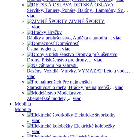
DETSKÁ OSLAVA
Servítky,
Taniere,
Poháre,
Balóny ,
Lampióny,
Sv
...
viac
ZIMNÉ ŠPORTY
...
viac
Hračky
Bábiky a príslušenstvo,
Autíčka a autodrá
...
viac
Domácnosť
Ústna hygiena,
...
viac
Drony a príslušenstvo
Drony,
Príslušenstvo pre drony,
...
viac
Na záhradu
Bazény,
Vozidlá,
Vírivky,
VYMAZAT Leto a voda,
...
viac
Pre najmenších
Starostlivosť o dieťa,
Hračky pre najmenší
...
viac
Modelárstvo
Zberateľské modely,
...
viac
Mobilita
Mobilita
Elektrické štvorkolky
...
viac
Elektrické kolobežky
...
viac
Elektrické motorky