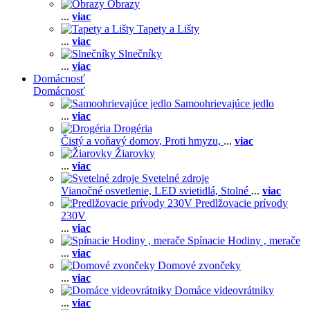
Obrazy
...
viac
Tapety a Lišty
...
viac
Slnečníky
...
viac
Domácnosť
Domácnosť
Samoohrievajúce jedlo
...
viac
Drogéria
Čistý a voňavý domov,
Proti hmyzu,
...
viac
Žiarovky
...
viac
Svetelné zdroje
Vianočné osvetlenie,
LED svietidlá,
Stolné
...
viac
Predlžovacie prívody
230V
...
viac
Spínacie Hodiny , merače
...
viac
Domové zvončeky
...
viac
Domáce videovrátniky
...
viac