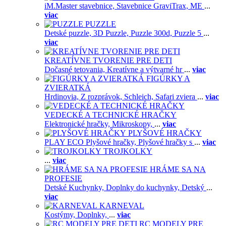
iM.Master stavebnice,
Stavebnice GraviTrax,
ME
...
viac
PUZZLE
Detské puzzle,
3D Puzzle,
Puzzle 300d,
Puzzle 5
...
viac
KREATÍVNE TVORENIE PRE DETI
Dočasné tetovania,
Kreatívne a výtvarné hr
...
viac
FIGÚRKY A
ZVIERATKÁ
Hrdinovia,
Z rozprávok,
Schleich,
Safari zviera
...
viac
VEDECKÉ A TECHNICKÉ HRAČKY
Elektronické hračky,
Mikroskopy,
...
viac
PLYŠOVÉ HRAČKY
PLAY ECO Plyšové hračky,
Plyšové hračky s
...
viac
TROJKOLKY
...
viac
HRÁME SA NA
PROFESIE
Detské Kuchynky,
Doplnky do kuchynky,
Detský
...
viac
KARNEVAL
Kostýmy,
Doplnky,
...
viac
RC MODELY PRE