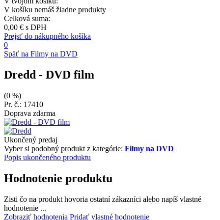
V tvojom košíku:
V košíku nemáš žiadne produkty
Celková suma:
0,00 €
s DPH
Prejsť do nákupného košíka
0
Späť na Filmy na DVD
Dredd
- DVD film
(0 %)
Pr. č.: 17410
Doprava zdarma
Ukončený predaj
Vyber si podobný produkt z kategórie:
Filmy na DVD
Popis ukončeného produktu
Hodnotenie produktu
Zisti čo na produkt hovoria ostatní zákazníci alebo napíš vlastné
hodnotenie ...
Zobraziť hodnotenia
Pridať vlastné hodnotenie