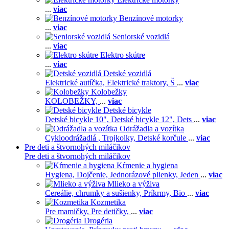
...
viac
Benzínové motorky
...
viac
Seniorské vozidlá
...
viac
Elektro skútre
...
viac
Detské vozidlá
Elektrické autíčka,
Elektrické traktory,
Š
...
viac
Kolobežky
KOLOBEŽKY,
...
viac
Detské bicykle
Detské bicykle 10",
Detské bicykle 12",
Dets
...
viac
Odrážadla a vozítka
Cykloodrážadlá ,
Trojkolky,
Detské korčule
...
viac
Pre deti a štvornohých miláčikov
Pre deti a štvornohých miláčikov
Kŕmenie a hygiena
Hygiena,
Dojčenie,
Jednorázové plienky,
Jeden
...
viac
Mlieko a výživa
Cereálie, chrumky a sušienky,
Príkrmy,
Bio
...
viac
Kozmetika
Pre mamičky,
Pre detičky,
...
viac
Drogéria