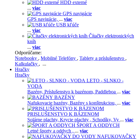
HDD externé
...
viac
GPS navigácie
GPS navigácie,
...
viac
USB kľúče
...
viac
Čítačky elektronických
kníh
...
viac
Odporúčame:
Notebooky
,
Mobilné Telefóny
,
Tablety a príslušenstvo
,
Kalkulačky
, ...
Hračky
Hračky
LETO - SLNKO -
VODA
Bazény,
Príslušenstvo k bazénom,
Paddleboa
...
viac
BAZÉNY
Nafukovacie bazény,
Bazény s konštrukciou,
...
viac
PRISLUŠENSTVO K BÁZENOM
Solárne plachty,
Krycie plachty ,
Schodíky,
Vy
...
viac
ŠPORT A ODDYCH
Letné športy a oddych ,
...
viac
NAFUKOVAČKY