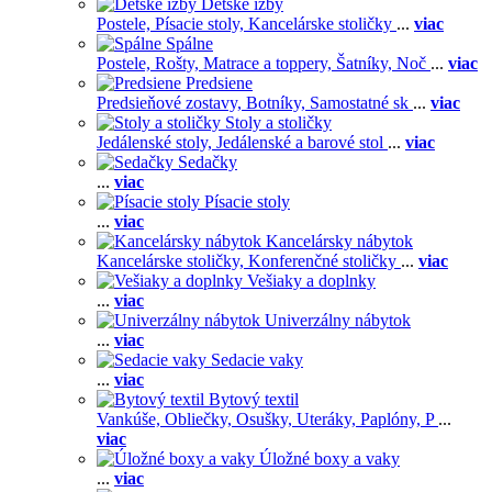
Detské izby
Postele,
Písacie stoly,
Kancelárske stoličky
...
viac
Spálne
Postele,
Rošty,
Matrace a toppery,
Šatníky,
Noč
...
viac
Predsiene
Predsieňové zostavy,
Botníky,
Samostatné sk
...
viac
Stoly a stoličky
Jedálenské stoly,
Jedálenské a barové stol
...
viac
Sedačky
...
viac
Písacie stoly
...
viac
Kancelársky nábytok
Kancelárske stoličky,
Konferenčné stoličky
...
viac
Vešiaky a doplnky
...
viac
Univerzálny nábytok
...
viac
Sedacie vaky
...
viac
Bytový textil
Vankúše,
Obliečky,
Osušky,
Uteráky,
Paplóny,
P
...
viac
Úložné boxy a vaky
...
viac