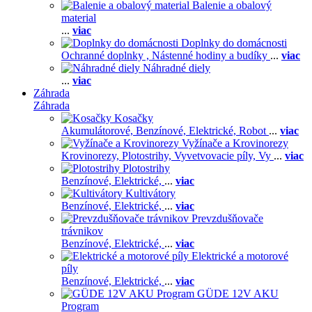
Balenie a obalový
material
...
viac
Doplnky do domácnosti
Ochranné doplnky ,
Nástenné hodiny a budíky
...
viac
Náhradné diely
...
viac
Záhrada
Záhrada
Kosačky
Akumulátorové,
Benzínové,
Elektrické,
Robot
...
viac
Vyžínače a Krovinorezy
Krovinorezy,
Plotostrihy,
Vyvetvovacie píly,
Vy
...
viac
Plotostrihy
Benzínové,
Elektrické,
...
viac
Kultivátory
Benzínové,
Elektrické,
...
viac
Prevzdušňovače
trávnikov
Benzínové,
Elektrické,
...
viac
Elektrické a motorové
píly
Benzínové,
Elektrické,
...
viac
GÜDE 12V AKU
Program