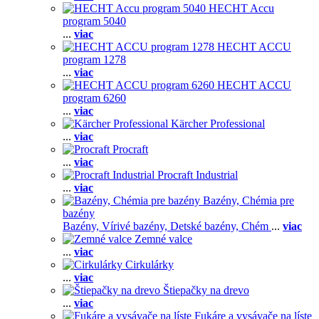
HECHT Accu
program 5040
...
viac
HECHT ACCU
program 1278
...
viac
HECHT ACCU
program 6260
...
viac
Kärcher Professional
...
viac
Procraft
...
viac
Procraft Industrial
...
viac
Bazény, Chémia pre
bazény
Bazény,
Vírivé bazény,
Detské bazény,
Chém
...
viac
Zemné valce
...
viac
Cirkulárky
...
viac
Štiepačky na drevo
...
viac
Fukáre a vysávače na líste