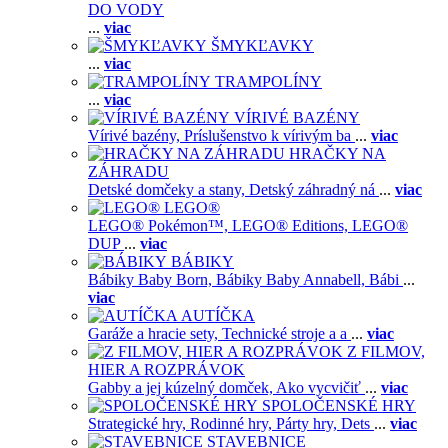
DO VODY
...
viac
ŠMYKĽAVKY
...
viac
TRAMPOLÍNY
...
viac
VÍRIVÉ BAZÉNY
Vírivé bazény,
Príslušenstvo k vírivým ba
...
viac
HRAČKY NA
ZÁHRADU
Detské domčeky a stany,
Detský záhradný ná
...
viac
LEGO®
LEGO® Pokémon™,
LEGO® Editions,
LEGO®
DUP
...
viac
BÁBIKY
Bábiky Baby Born,
Bábiky Baby Annabell,
Bábi
...
viac
AUTÍČKA
Garáže a hracie sety,
Technické stroje a a
...
viac
Z FILMOV,
HIER A ROZPRÁVOK
Gabby a jej kúzelný domček,
Ako vycvičiť
...
viac
SPOLOČENSKÉ HRY
Strategické hry,
Rodinné hry,
Párty hry,
Dets
...
viac
STAVEBNICE