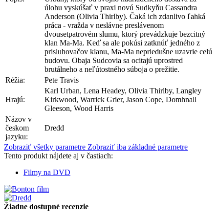
úlohu vyskúšať v praxi novú Sudkyňu Cassandra
Anderson (Olivia Thirlby). Čaká ich zdanlivo ľahká
práca - vražda v neslávne preslávenom
dvousetpatrovém slumu, ktorý prevádzkuje bezcitný
klan Ma-Ma. Keď sa ale pokúsi zatknúť jedného z
prisluhovačov klanu, Ma-Ma nepriedušne uzavrie celú
budovu. Obaja Sudcovia sa ocitajú uprostred
brutálneho a neľútostného súboja o prežitie.
Réžia:
Pete Travis
Karl Urban, Lena Headey, Olivia Thirlby, Langley
Hrajú:
Kirkwood, Warrick Grier, Jason Cope, Domhnall
Gleeson, Wood Harris
Názov v
českom
Dredd
jazyku:
Zobraziť všetky parametre
Zobraziť iba základné parametre
Tento produkt nájdete aj v častiach:
Filmy na DVD
Žiadne dostupné recenzie