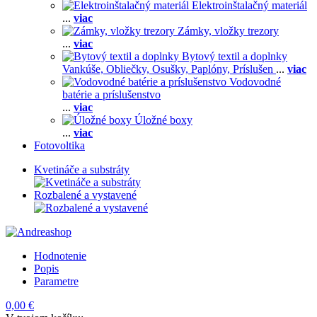
Elektroinštalačný materiál
...
viac
Zámky, vložky trezory
...
viac
Bytový textil a doplnky
Vankúše,
Obliečky,
Osušky,
Paplóny,
Príslušen
...
viac
Vodovodné
batérie a príslušenstvo
...
viac
Úložné boxy
...
viac
Fotovoltika
Kvetináče a substráty
Rozbalené a vystavené
Hodnotenie
Popis
Parametre
0,00 €