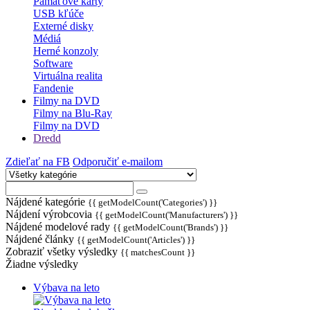
Pamäťové karty
USB kľúče
Externé disky
Médiá
Herné konzoly
Software
Virtuálna realita
Fandenie
Filmy na DVD
Filmy na Blu-Ray
Filmy na DVD
Dredd
Zdieľať na FB
Odporučiť e-mailom
Nájdené kategórie
{{ getModelCount('Categories') }}
Nájdení výrobcovia
{{ getModelCount('Manufacturers') }}
Nájdené modelové rady
{{ getModelCount('Brands') }}
Nájdené články
{{ getModelCount('Articles') }}
Zobraziť všetky výsledky
{{ matchesCount }}
Žiadne výsledky
Výbava na leto