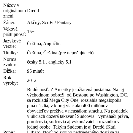
Názov v
originálnom
Dredd
znení:
Žáner:
Akčný, Sci-Fi / Fantasy
Veková
15+
prístupnosť:
Jazykové
Čeština, Angličtina
verzie:
Titulky:
Čeština, Čeština (pre nepočujúcich)
Norma
česky 5.1 , anglicky 5.1
zvuku:
Dĺžka:
95 minút
Rok
2012
výroby:
Budúcnosť. Z Ameriky je ožiarená pustatina. Na jej
východnom pobreží, od Bostonu po Washington, DC,
sa rozkladá Mega City One, rozsiahla megalopolis
plná násilia, v ktorej viac ako 400 miliónov
obyvateľov prežíva v neustálom strachu. Na poriadok
v uliciach dozerá takzvaní Sudcovia - vymáhači práva,
porotcovia, sudcovia aj vykonávatelia rozsudku v
jednej osobe. Takým Sudcom je aj Dredd (Karl
Popis:
Urban), ktorý od svojho nadriadeného dostáva za