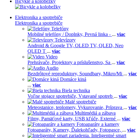
Bicykle a kolobežky
Elektronika a spotrebiče
Elektronika a spotrebiče
Telefóny
Mobilné telefóny / Doplnky,
Pevná linka -
...
viac
Televízory
Android & Google TV,
OLED TV,
QLED, Neo
QLED T
...
viac
Video
Prehrávače,
Projektory a príslušenstvo,
Sa
...
viac
Audio
Bezdrôtové reproduktory,
Soundbary,
Mikro/Mi
...
viac
Domáce kiná
...
viac
Biela technika
Voľne stojace spotrebiče,
Vstavané spotreb
...
viac
Malé spotrebiče
Meteostanice, teplomery,
Vykurovanie,
Príprava
...
viac
Multimédiá a zábava
Filmy,
Pamäťové karty,
USB kľúče,
Externé
...
viac
Fotoaparáty a kamery
Fotoaparáty,
Kamery,
Ďalekohľady,
Fotopasce,
...
viac
Inteligentné smart