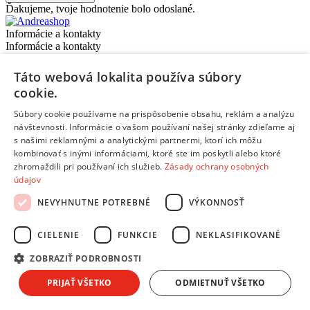
Ďakujeme, tvoje hodnotenie bolo odoslané.
Informácie a kontakty
Informácie a kontakty
Andrea Klub
Táto webová lokalita používa súbory
Splátkový predaj
cookie.
Obchodné podmienky
Reklamácie, sťažnosti
Súbory cookie používame na prispôsobenie obsahu, reklám a analýzu
Odstúpiť od zmluvy tu
návštevnosti. Informácie o vašom používaní našej stránky zdieľame aj
Ochrana osobných údajov
s našimi reklamnými a analytickými partnermi, ktorí ich môžu
Predĺžená záruka a poistenie
kombinovať s inými informáciami, ktoré ste im poskytli alebo ktoré
Ako nakupovať
zhromaždili pri používaní ich služieb.
Zásady ochrany osobných
údajov
Predajne a kontakty
Centrum pre zákazníkov
NEVYHNUTNE POTREBNÉ
VÝKONNOSŤ
Možnosti platby
Možnosti platby
CIELENIE
FUNKCIE
NEKLASIFIKOVANÉ
Platba na dobierku aj kartou
ZOBRAZIŤ PODROBNOSTI
Predaj na splátky
Platba prevodom na účet
PRIJAŤ VŠETKO
ODMIETNUŤ VŠETKO
Platba online cez internet: