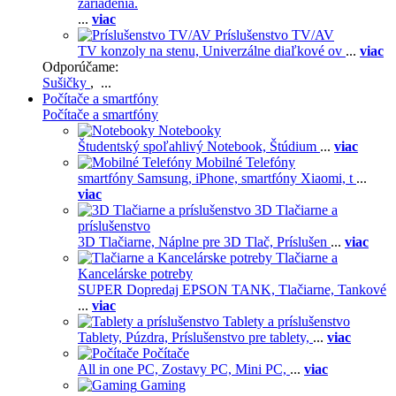
zariadenia.
...
viac
Príslušenstvo TV/AV
TV konzoly na stenu,
Univerzálne diaľkové ov
...
viac
Odporúčame:
Sušičky
, ...
Počítače a smartfóny
Počítače a smartfóny
Notebooky
Študentský spoľahlivý Notebook,
Štúdium
...
viac
Mobilné Telefóny
smartfóny Samsung,
iPhone,
smartfóny Xiaomi,
t
...
viac
3D Tlačiarne a
príslušenstvo
3D Tlačiarne,
Náplne pre 3D Tlač,
Príslušen
...
viac
Tlačiarne a
Kancelárske potreby
SUPER Dopredaj EPSON TANK,
Tlačiarne,
Tankové
...
viac
Tablety a príslušenstvo
Tablety,
Púzdra,
Príslušenstvo pre tablety,
...
viac
Počítače
All in one PC,
Zostavy PC,
Mini PC,
...
viac
Gaming