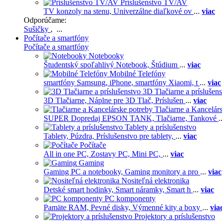
Príslušenstvo TV/AV
TV konzoly na stenu,
Univerzálne diaľkové ov
...
viac
Odporúčame:
Sušičky
, ...
Počítače a smartfóny
Počítače a smartfóny
Notebooky
Študentský spoľahlivý Notebook,
Štúdium
...
viac
Mobilné Telefóny
smartfóny Samsung,
iPhone,
smartfóny Xiaomi,
t
...
viac
3D Tlačiarne a príslušen
3D Tlačiarne,
Náplne pre 3D Tlač,
Príslušen
...
viac
Tlačiarne a Kancelár
SUPER Dopredaj EPSON TANK,
Tlačiarne,
Tankové
.
Tablety a príslušenstvo
Tablety,
Púzdra,
Príslušenstvo pre tablety,
...
viac
Počítače
All in one PC,
Zostavy PC,
Mini PC,
...
viac
Gaming
Gaming PC a notebooky,
Gaming monitory a pro
...
viac
Nositeľná elektronika
Detské smart hodinky,
Smart náramky,
Smart h
...
viac
PC komponenty
Pamäte RAM,
Pevné disky,
Výmenné kity a boxy
...
via
Projektory a príslušenstvo