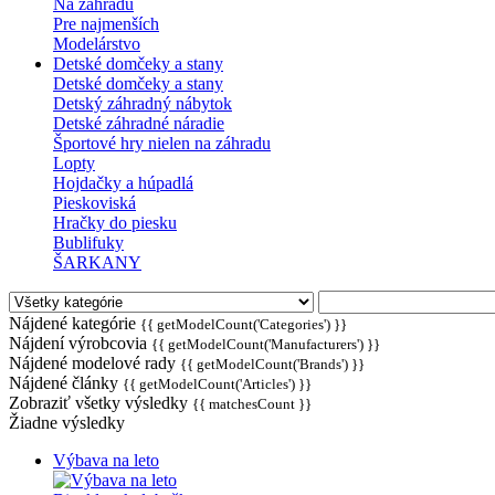
Na záhradu
Pre najmenších
Modelárstvo
Detské domčeky a stany
Detské domčeky a stany
Detský záhradný nábytok
Detské záhradné náradie
Športové hry nielen na záhradu
Lopty
Hojdačky a húpadlá
Pieskoviská
Hračky do piesku
Bublifuky
ŠARKANY
Nájdené kategórie
{{ getModelCount('Categories') }}
Nájdení výrobcovia
{{ getModelCount('Manufacturers') }}
Nájdené modelové rady
{{ getModelCount('Brands') }}
Nájdené články
{{ getModelCount('Articles') }}
Zobraziť všetky výsledky
{{ matchesCount }}
Žiadne výsledky
Výbava na leto