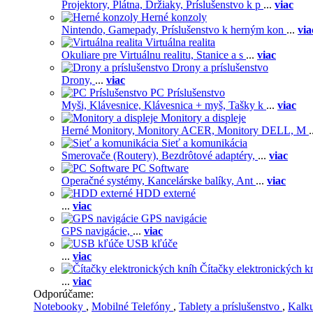
Projektory,
Plátna,
Držiaky,
Príslušenstvo k p
...
viac
Herné konzoly
Nintendo,
Gamepady,
Príslušenstvo k herným kon
...
via
Virtuálna realita
Okuliare pre Virtuálnu realitu,
Stanice a s
...
viac
Drony a príslušenstvo
Drony,
...
viac
PC Príslušenstvo
Myši,
Klávesnice,
Klávesnica + myš,
Tašky k
...
viac
Monitory a displeje
Herné Monitory,
Monitory ACER,
Monitory DELL,
M
.
Sieť a komunikácia
Smerovače (Routery),
Bezdrôtové adaptéry,
...
viac
PC Software
Operačné systémy,
Kancelárske balíky,
Ant
...
viac
HDD externé
...
viac
GPS navigácie
GPS navigácie,
...
viac
USB kľúče
...
viac
Čítačky elektronických k
...
viac
Odporúčame:
Notebooky
,
Mobilné Telefóny
,
Tablety a príslušenstvo
,
Kalk