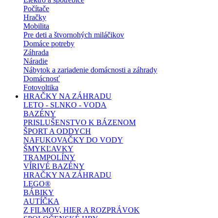
Počítače
Hračky
Mobilita
Pre deti a štvornohých miláčikov
Domáce potreby
Záhrada
Náradie
Nábytok a zariadenie domácnosti a záhrady
Domácnosť
Fotovoltika
HRAČKY NA ZÁHRADU
LETO - SLNKO - VODA
BAZÉNY
PRISLUŠENSTVO K BÁZENOM
ŠPORT A ODDYCH
NAFUKOVAČKY DO VODY
ŠMYKĽAVKY
TRAMPOLÍNY
VÍRIVÉ BAZÉNY
HRAČKY NA ZÁHRADU
LEGO®
BÁBIKY
AUTÍČKA
Z FILMOV, HIER A ROZPRÁVOK