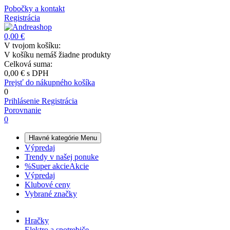
Pobočky a kontakt
Registrácia
0,00 €
V tvojom košíku:
V košíku nemáš žiadne produkty
Celková suma:
0,00 €
s DPH
Prejsť do nákupného košíka
0
Prihlásenie
Registrácia
Porovnanie
0
Hlavné kategórie
Menu
Výpredaj
Trendy v našej ponuke
%
Super akcie
Akcie
Výpredaj
Klubové ceny
Vybrané značky
Hračky
Elektro a spotrebiče