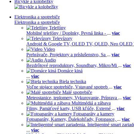
Bicykle a kolobežky
Elektronika a spotrebiče
Elektronika a spotrebiče
Telefóny
Mobilné telefóny / Doplnky,
Pevná linka -
...
viac
Televízory
Android & Google TV,
OLED TV,
QLED, Neo QLED
Video
Prehrávače,
Projektory a príslušenstvo,
Sa
...
viac
Audio
Bezdrôtové reproduktory,
Soundbary,
Mikro/Mi
...
viac
Domáce kiná
...
viac
Biela technika
Voľne stojace spotrebiče,
Vstavané spotreb
...
viac
Malé spotrebiče
Meteostanice, teplomery,
Vykurovanie,
Príprava
...
viac
Multimédiá a zábava
Filmy,
Pamäťové karty,
USB kľúče,
Externé
...
viac
Fotoaparáty a kamery
Fotoaparáty,
Kamery,
Ďalekohľady,
Fotopasce,
...
viac
Inteligentné smart zariad
...
viac