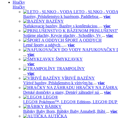
Hračky
Hračky
LETO - SLNKO - VOD
Bazény,
Príslušenstvo k bazénom,
Paddleboa
...
viac
BAZÉNY
Nafukovacie bazény,
Bazény s konštrukciou,
...
viac
PRISLUŠENS
Solárne plachty,
Krycie plachty ,
Schodíky,
Vy
...
viac
ŠPORT A ODDYCH
Letné športy a oddych ,
...
viac
NAFUKOVAČKY 
...
viac
ŠMYKĽAVKY
...
viac
TRAMPOLÍNY
...
viac
VÍRIVÉ BAZÉNY
Vírivé bazény,
Príslušenstvo k vírivým ba
...
viac
HRAČKY NA ZÁHR
Detské domčeky a stany,
Detský záhradný ná
...
viac
LEGO®
LEGO® Pokémon™,
LEGO® Editions,
LEGO® DUP
BÁBIKY
Bábiky Baby Born,
Bábiky Baby Annabell,
Bábi
...
viac
AUTÍČKA