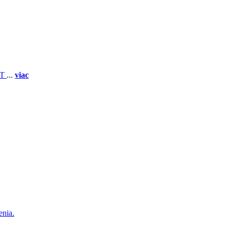
 T
...
viac
enia.