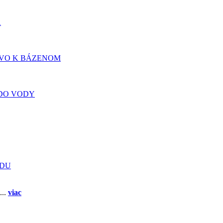
A
TVO K BÁZENOM
DO VODY
ADU
...
viac