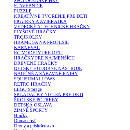
SPOLOČENSKÉ HRY
STAVEBNICE
PUZZLE
KREATÍVNE TVORENIE PRE DETI
FIGÚRKY A ZVIERATKÁ
VEDECKÉ A TECHNICKÉ HRAČKY
PLYŠOVÉ HRAČKY
TROJKOLKY
HRÁME SA NA PROFESIE
KARNEVAL
RC MODELY PRE DETI
HRAČKY PRE NAJMENŠÍCH
DREVENÉ HRAČKY
DETSKÉ HUDOBNÉ NÁSTROJE
NÁUČNÉ A ZÁBAVNÉ KNIHY
SQUISHMALLOWS
RETRO HRAČKY
LEGO Storage
SKLADAČKY NIELEN PRE DETI
ŠKOLSKÉ POTREBY
DETSKÁ OSLAVA
ZIMNÉ ŠPORTY
Hračky
Domácnosť
Drony a príslušenstvo