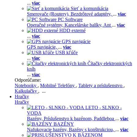
...
viac
Sieť a komunikácia
Smerovače (Routery),
Bezdrôtové adaptéry,
...
viac
PC Software
Operačné systémy,
Kancelárske balíky,
Ant
...
viac
HDD externé
...
viac
GPS navigácie
GPS navigácie,
...
viac
USB kľúče
...
viac
Čítačky elektronických
kníh
...
viac
Odporúčame:
Notebooky
,
Mobilné Telefóny
,
Tablety a príslušenstvo
,
Kalkulačky
, ...
Hračky
Hračky
LETO - SLNKO -
VODA
Bazény,
Príslušenstvo k bazénom,
Paddleboa
...
viac
BAZÉNY
Nafukovacie bazény,
Bazény s konštrukciou,
...
viac