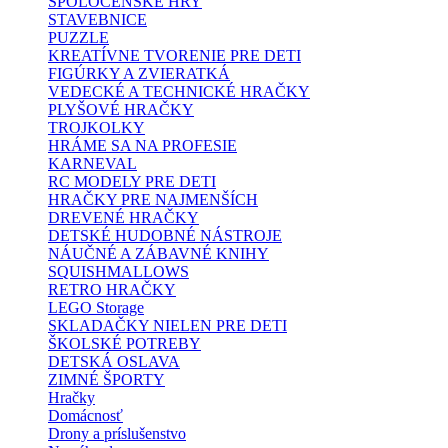
SPOLOČENSKÉ HRY
STAVEBNICE
PUZZLE
KREATÍVNE TVORENIE PRE DETI
FIGÚRKY A ZVIERATKÁ
VEDECKÉ A TECHNICKÉ HRAČKY
PLYŠOVÉ HRAČKY
TROJKOLKY
HRÁME SA NA PROFESIE
KARNEVAL
RC MODELY PRE DETI
HRAČKY PRE NAJMENŠÍCH
DREVENÉ HRAČKY
DETSKÉ HUDOBNÉ NÁSTROJE
NÁUČNÉ A ZÁBAVNÉ KNIHY
SQUISHMALLOWS
RETRO HRAČKY
LEGO Storage
SKLADAČKY NIELEN PRE DETI
ŠKOLSKÉ POTREBY
DETSKÁ OSLAVA
ZIMNÉ ŠPORTY
Hračky
Domácnosť
Drony a príslušenstvo