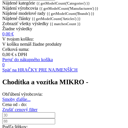
Nájdené kategórie
{{ getModelCount('Categories') }}
Nájdení výrobcovia
{{ getModelCount('Manufacturers') }}
Nájdené modelové rady
{{ getModelCount('Brands') }}
Nájdené články
{{ getModelCount('Articles') }}
Zobraziť všetky výsledky
{{ matchesCount }}
Žiadne výsledky
0,00 €
V tvojom košíku:
V košíku nemáš žiadne produkty
Celková suma:
0,00 €
s DPH
Prejsť do nákupného košíka
0
Späť na HRAČKY PRE NAJMENŠÍCH
Chodítka a vozítka MIKRO -
Obľúbení výrobcovia:
Smoby
ďalšie...
Cena od - do:
Zrušiť cenový filter
Podľa štítkov: