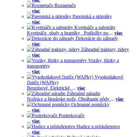
Rozmetače
...
viac
Pareniská a skleníky
...
viac
Kvetináče a substráty
Kvetináče, obaly a hrantíky ,
Podložky po
...
viac
Dekorácie do záhrady
...
viac
Záhradné traktory, ridery
...
viac
Voziky, fúriky a
transportéry
...
viac
Vysokotlakové
čističe (WAPky)
Benzínové,
Elektrické,
...
viac
Záhradné náradie
Nožnice a štepárske nože,
Obrábanie pôdy
...
viac
Ochranné pomôcky
...
viac
Postrekovače
...
viac
Hadice a príslušenstvo
...
viac