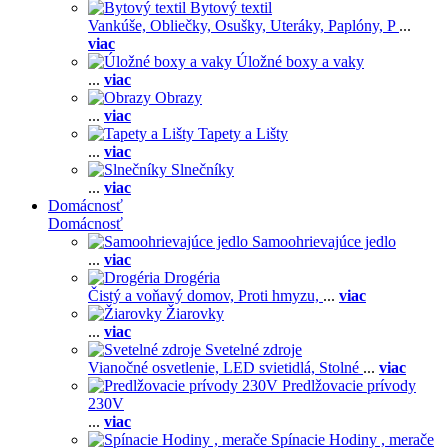
Bytový textil
Vankúše,
Obliečky,
Osušky,
Uteráky,
Paplóny,
P
...
viac
Úložné boxy a vaky
...
viac
Obrazy
...
viac
Tapety a Lišty
...
viac
Slnečníky
...
viac
Domácnosť
Domácnosť
Samoohrievajúce jedlo
...
viac
Drogéria
Čistý a voňavý domov,
Proti hmyzu,
...
viac
Žiarovky
...
viac
Svetelné zdroje
Vianočné osvetlenie,
LED svietidlá,
Stolné
...
viac
Predlžovacie prívody
230V
...
viac
Spínacie Hodiny , merače