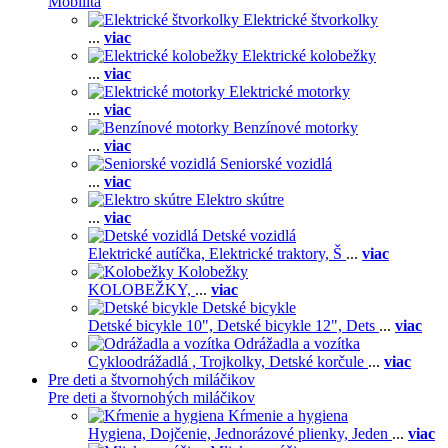
Mobilita
Elektrické štvorkolky
...
viac
Elektrické kolobežky
...
viac
Elektrické motorky
...
viac
Benzínové motorky
...
viac
Seniorské vozidlá
...
viac
Elektro skútre
...
viac
Detské vozidlá
Elektrické autíčka,
Elektrické traktory,
Š
...
viac
Kolobežky
KOLOBEŽKY,
...
viac
Detské bicykle
Detské bicykle 10",
Detské bicykle 12",
Dets
...
viac
Odrážadla a vozítka
Cykloodrážadlá ,
Trojkolky,
Detské korčule
...
viac
Pre deti a štvornohých miláčikov
Pre deti a štvornohých miláčikov
Kŕmenie a hygiena
Hygiena,
Dojčenie,
Jednorázové plienky,
Jeden
...
viac