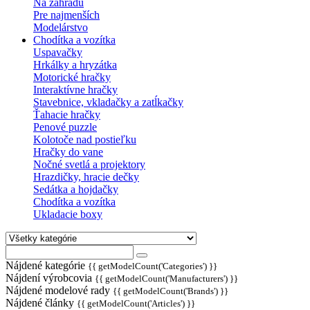
Na záhradu
Pre najmenších
Modelárstvo
Chodítka a vozítka
Uspavačky
Hrkálky a hryzátka
Motorické hračky
Interaktívne hračky
Stavebnice, vkladačky a zatĺkačky
Ťahacie hračky
Penové puzzle
Kolotoče nad postieľku
Hračky do vane
Nočné svetlá a projektory
Hrazdičky, hracie dečky
Sedátka a hojdačky
Chodítka a vozítka
Ukladacie boxy
Nájdené kategórie
{{ getModelCount('Categories') }}
Nájdení výrobcovia
{{ getModelCount('Manufacturers') }}
Nájdené modelové rady
{{ getModelCount('Brands') }}
Nájdené články
{{ getModelCount('Articles') }}