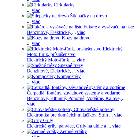
Cirkulárky
...
viac
Štiepačky na drevo
...
viac
Fukáre a vysávače na líste
Benzínové,
Elektrické,
...
viac
Kozy na drevo
...
viac
Elektrický
Moto-fúrik, príslušenstvo
Elektrický Moto-fúrik,
...
viac
Snežné frézy
Benzínové,
Elektrické,
...
viac
Kompostéry
...
viac
Čerpadlá, fontány, závlahové systémy a vodárne
Benzínové,
Hlbinné,
Ponorné,
Vodárne,
Kalové,
...
viac
Chovateľské potreby
Elektronika pre domácich miláčikov,
Strih
...
viac
Grily
Elektrické grily, panvice,
Grily na uhlie a
...
viac
Zemné vrtáky
...
viac