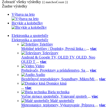
Zobraziť všetky výsledky
{{ matchesCount }}
Žiadne výsledky
Výbava na leto
Bicykle a kolobežky
Elektronika a spotrebiče
Elektronika a spotrebiče
Telefóny
Mobilné telefóny / Doplnky,
Pevná linka -
...
viac
Televízory
Android & Google TV,
OLED TV,
QLED, Neo
QLED T
...
viac
Video
Prehrávače,
Projektory a príslušenstvo,
Sa
...
viac
Audio
Bezdrôtové reproduktory,
Soundbary,
Mikro/Mi
...
viac
Domáce kiná
...
viac
Biela technika
Voľne stojace spotrebiče,
Vstavané spotreb
...
viac
Malé spotrebiče
Meteostanice, teplomery,
Vykurovanie,
Príprava
...
viac