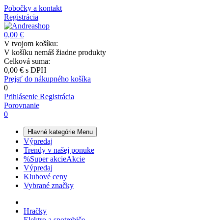
Pobočky a kontakt
Registrácia
0,00 €
V tvojom košíku:
V košíku nemáš žiadne produkty
Celková suma:
0,00 €
s DPH
Prejsť do nákupného košíka
0
Prihlásenie
Registrácia
Porovnanie
0
Hlavné kategórie
Menu
Výpredaj
Trendy v našej ponuke
%
Super akcie
Akcie
Výpredaj
Klubové ceny
Vybrané značky
Hračky
Elektro a spotrebiče