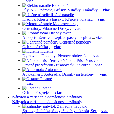
...
viac
Elektro náradie
Píly,
AKU náradie,
Brúsky,
Vŕtačky,
Zváračky
...
viac
Ručné náradie
Kladivá,
Kliešte a hasáky,
Kľúče a gola sad
...
viac
Motorové stroje
Generátory,
Vibračné Dosky,
...
viac
Drobný tovar
Autopríslušenstvo,
Lepiace pásky a lepidlá
...
viac
Ochranné pomôcky
Ochranné rúška,
...
viac
Kúrenie
Dymovina,
Doplnky,
Plynové ohrievače,
...
viac
Náradie-Príslušenstvo
Určené pre vŕtačku / uťahovačku / elektric
...
viac
Auto-moto
Autokamery,
Autorádiá,
Držiaky na telefóny,
...
viac
Ostatné
...
viac
Obrana
Ochranné spreje,
...
viac
Nábytok a zariadenie domácnosti a záhrady
Nábytok a zariadenie domácnosti a záhrady
Záhradný nábytok
Zostavy,
Lehátka,
Stoly,
Stoličky a kreslá,
Ser
...
viac