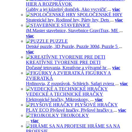
HIER A ROZPRÁVOK
Gabby a jej kúzelný domček,
Ako vycvičiť
...
viac
SPOLOČENSKÉ HRY
Strategické hry,
Rodinné hry,
Párty hry,
Dets
...
viac
STAVEBNICE
iM.Master stavebnice,
Stavebnice GraviTrax,
ME
...
viac
PUZZLE
Detské puzzle,
3D Puzzle,
Puzzle 300d,
Puzzle 5
...
viac
KREATÍVNE TVORENIE PRE DETI
Dočasné tetovania,
Kreatívne a výtvarné hr
...
viac
FIGÚRKY A
ZVIERATKÁ
Hrdinovia,
Z rozprávok,
Schleich,
Safari zviera
...
viac
VEDECKÉ A TECHNICKÉ HRAČKY
Elektronické hračky,
Mikroskopy,
...
viac
PLYŠOVÉ HRAČKY
PLAY ECO Plyšové hračky,
Plyšové hračky s
...
viac
TROJKOLKY
...
viac
HRÁME SA NA
PROFESIE