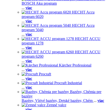
BOSCH Aku program
...
viac
HECHT Accu
program 6020
...
viac
HECHT Accu
program 5040
...
viac
HECHT ACCU
program 1278
...
viac
HECHT ACCU
program 6260
...
viac
Kärcher Professional
...
viac
Procraft
...
viac
Procraft Industrial
...
viac
Bazény, Chémia pre
bazény
Bazény,
Vírivé bazény,
Detské bazény,
Chém
...
viac
Zemné valce
...
viac