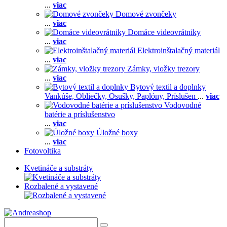
...
viac
Domové zvončeky
...
viac
Domáce videovrátniky
...
viac
Elektroinštalačný materiál
...
viac
Zámky, vložky trezory
...
viac
Bytový textil a doplnky
Vankúše,
Obliečky,
Osušky,
Paplóny,
Príslušen
...
viac
Vodovodné
batérie a príslušenstvo
...
viac
Úložné boxy
...
viac
Fotovoltika
Kvetináče a substráty
Rozbalené a vystavené