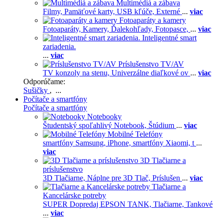
Multimédiá a zábava
Filmy,
Pamäťové karty,
USB kľúče,
Externé
...
viac
Fotoaparáty a kamery
Fotoaparáty,
Kamery,
Ďalekohľady,
Fotopasce,
...
viac
Inteligentné smart
zariadenia.
...
viac
Príslušenstvo TV/AV
TV konzoly na stenu,
Univerzálne diaľkové ov
...
viac
Odporúčame:
Sušičky
, ...
Počítače a smartfóny
Počítače a smartfóny
Notebooky
Študentský spoľahlivý Notebook,
Štúdium
...
viac
Mobilné Telefóny
smartfóny Samsung,
iPhone,
smartfóny Xiaomi,
t
...
viac
3D Tlačiarne a
príslušenstvo
3D Tlačiarne,
Náplne pre 3D Tlač,
Príslušen
...
viac
Tlačiarne a
Kancelárske potreby
SUPER Dopredaj EPSON TANK,
Tlačiarne,
Tankové
...
viac