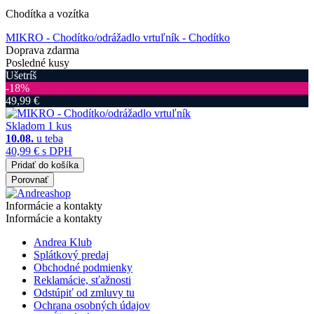
Chodítka a vozítka
MIKRO - Chodítko/odrážadlo vrtuľník
- Chodítko
Doprava zdarma
Posledné kusy
Ušetríš
‐18%
49,99 €
Skladom 1 kus
10.08.
u teba
40,99 €
s DPH
Pridať do košíka
Porovnať
Informácie a kontakty
Informácie a kontakty
Andrea Klub
Splátkový predaj
Obchodné podmienky
Reklamácie, sťažnosti
Odstúpiť od zmluvy tu
Ochrana osobných údajov