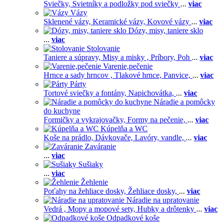
Sviečky,
Svietníky a podložky pod sviečky
...
viac
Vázy
Sklenené vázy,
Keramické vázy,
Kovové vázy
...
viac
Dózy, misy, taniere sklo
...
viac
Stolovanie
Taniere a súpravy,
Misy a misky ,
Príbory,
Poh
...
viac
Varenie,pečenie
Hrnce a sady hrncov ,
Tlakové hrnce,
Panvice,
...
viac
Párty
Tortové sviečky a fontány,
Napichovátka,
...
viac
Náradie a pomôcky
do kuchyne
Formičky a vykrajovačky,
Formy na pečenie,
...
viac
Kúpelňa a WC
Koše na prádlo,
Dávkovače,
Lavóry, vandle,
...
viac
Zaváranie
...
viac
Sušiaky
...
viac
Žehlenie
Poťahy na žehliace dosky,
Žehliace dosky,
...
viac
Náradie na upratovanie
Vedrá ,
Mopy a mopové sety,
Hubky a drôtenky
...
viac
Odpadkové koše