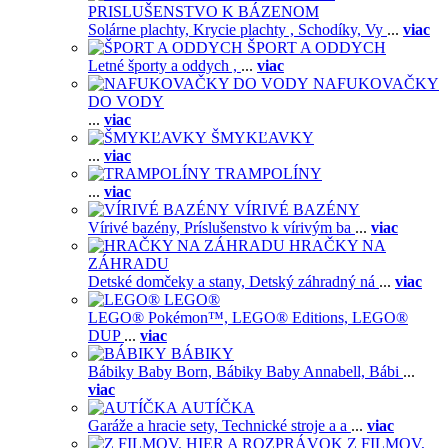
PRISLUŠENSTVO K BÁZENOM
Solárne plachty,
Krycie plachty ,
Schodíky,
Vy
...
viac
ŠPORT A ODDYCH
Letné športy a oddych ,
...
viac
NAFUKOVAČKY
DO VODY
...
viac
ŠMYKĽAVKY
...
viac
TRAMPOLÍNY
...
viac
VÍRIVÉ BAZÉNY
Vírivé bazény,
Príslušenstvo k vírivým ba
...
viac
HRAČKY NA
ZÁHRADU
Detské domčeky a stany,
Detský záhradný ná
...
viac
LEGO®
LEGO® Pokémon™,
LEGO® Editions,
LEGO®
DUP
...
viac
BÁBIKY
Bábiky Baby Born,
Bábiky Baby Annabell,
Bábi
...
viac
AUTÍČKA
Garáže a hracie sety,
Technické stroje a a
...
viac
Z FILMOV,