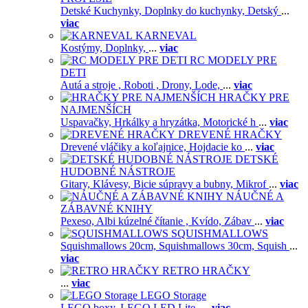
Detské Kuchynky,
Doplnky do kuchynky,
Detský
...
viac
KARNEVAL
Kostýmy,
Doplnky,
...
viac
RC MODELY PRE
DETI
Autá a stroje ,
Roboti ,
Drony,
Lode,
...
viac
HRAČKY PRE
NAJMENŠÍCH
Uspavačky,
Hrkálky a hryzátka,
Motorické h
...
viac
DREVENÉ HRAČKY
Drevené vláčiky a koľajnice,
Hojdacie ko
...
viac
DETSKÉ
HUDOBNÉ NÁSTROJE
Gitary,
Klávesy,
Bicie súpravy a bubny,
Mikrof
...
viac
NÁUČNÉ A
ZÁBAVNÉ KNIHY
Pexeso,
Albi kúzelné čítanie ,
Kvído,
Zábav
...
viac
SQUISHMALLOWS
Squishmallows 20cm,
Squishmallows 30cm,
Squish
...
viac
RETRO HRAČKY
...
viac
LEGO Storage
LEGO boxy,
LEGO LED Lite,
...
viac