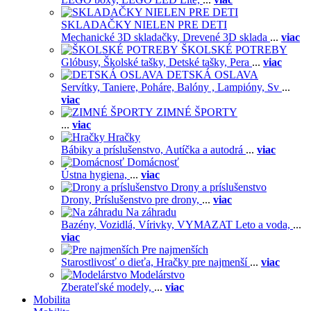
SKLADAČKY NIELEN PRE DETI
Mechanické 3D skladačky,
Drevené 3D sklada
...
viac
ŠKOLSKÉ POTREBY
Glóbusy,
Školské tašky,
Detské tašky,
Pera
...
viac
DETSKÁ OSLAVA
Servítky,
Taniere,
Poháre,
Balóny ,
Lampióny,
Sv
...
viac
ZIMNÉ ŠPORTY
...
viac
Hračky
Bábiky a príslušenstvo,
Autíčka a autodrá
...
viac
Domácnosť
Ústna hygiena,
...
viac
Drony a príslušenstvo
Drony,
Príslušenstvo pre drony,
...
viac
Na záhradu
Bazény,
Vozidlá,
Vírivky,
VYMAZAT Leto a voda,
...
viac
Pre najmenších
Starostlivosť o dieťa,
Hračky pre najmenší
...
viac
Modelárstvo
Zberateľské modely,
...
viac
Mobilita