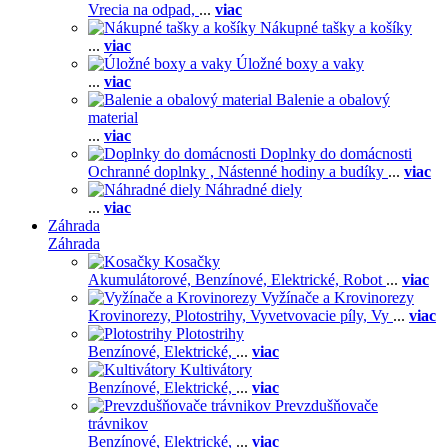
Vrecia na odpad,
...
viac
Nákupné tašky a košíky
...
viac
Úložné boxy a vaky
...
viac
Balenie a obalový
material
...
viac
Doplnky do domácnosti
Ochranné doplnky ,
Nástenné hodiny a budíky
...
viac
Náhradné diely
...
viac
Záhrada
Záhrada
Kosačky
Akumulátorové,
Benzínové,
Elektrické,
Robot
...
viac
Vyžínače a Krovinorezy
Krovinorezy,
Plotostrihy,
Vyvetvovacie píly,
Vy
...
viac
Plotostrihy
Benzínové,
Elektrické,
...
viac
Kultivátory
Benzínové,
Elektrické,
...
viac
Prevzdušňovače
trávnikov
Benzínové,
Elektrické,
...
viac