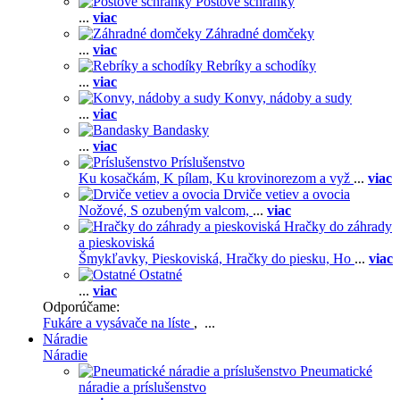
Poštové schránky
...
viac
Záhradné domčeky
...
viac
Rebríky a schodíky
...
viac
Konvy, nádoby a sudy
...
viac
Bandasky
...
viac
Príslušenstvo
Ku kosačkám,
K pílam,
Ku krovinorezom a vyž
...
viac
Drviče vetiev a ovocia
Nožové,
S ozubeným valcom,
...
viac
Hračky do záhrady
a pieskoviská
Šmykľavky,
Pieskoviská,
Hračky do piesku,
Ho
...
viac
Ostatné
...
viac
Odporúčame:
Fukáre a vysávače na líste
, ...
Náradie
Náradie
Pneumatické
náradie a príslušenstvo