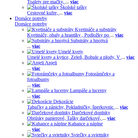
Toalety pre mačky,
...
viac
Školské tašky
Cestovné kufre,
...
viac
Domáce potreby
Domáce potreby
Kvetináče a substráty
Kvetináče, obaly a hrantíky ,
Podložky po
...
viac
Substráty a hnojivá
...
viac
Umelé kvety
Umelé kvety a kytice,
Zeleň,
Bobule a plody,
V
...
viac
Anjeli
...
viac
Fotorámčeky a
fotoalbumy
...
viac
Lampáše a lucerny
...
viac
Dekorácie
Tabuľky a zápichy,
Pokladničky, šperkovnic
...
viac
Darčekové doplnky
Obrúsky papierové,
Tašky darčekové,
...
viac
Kahance a náplne
...
viac
Sviečky a svietniky