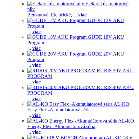
Elektrické a motorové
píly
Benzínové,
Elektrické,
...
viac
GÜDE 12V AKU
Program
...
viac
GÜDE 18V AKU
Program
...
viac
GÜDE 20V AKU
Program
...
viac
RURIS 20V AKU
PROGRAM
...
viac
RURIS 40V AKU
PROGRAM
...
viac
AL-KO
Easy Flex -Akumulátorová séria
...
viac
AL-KO
Energy Flex -Akumulátorová séria
...
viac
AL-KO 18 V