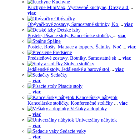
Kuchyne
Kuchyne MiniMax,
Vystavené kuchyne,
Drezy a d
...
viac
Obývačky
Obývačkové zostavy,
Samostatné skrinky,
Ko
...
viac
Detské izby
Postele,
Písacie stoly,
Kancelárske stoličky
...
viac
Spálne
Postele,
Rošty,
Matrace a toppery,
Šatníky,
Noč
...
viac
Predsiene
Predsieňové zostavy,
Botníky,
Samostatné sk
...
viac
Stoly a stoličky
Jedálenské stoly,
Jedálenské a barové stol
...
viac
Sedačky
...
viac
Písacie stoly
...
viac
Kancelársky nábytok
Kancelárske stoličky,
Konferenčné stoličky
...
viac
Vešiaky a doplnky
...
viac
Univerzálny nábytok
...
viac
Sedacie vaky
...
viac