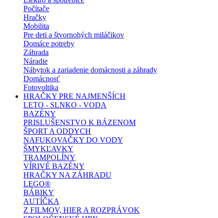
Počítače
Hračky
Mobilita
Pre deti a štvornohých miláčikov
Domáce potreby
Záhrada
Náradie
Nábytok a zariadenie domácnosti a záhrady
Domácnosť
Fotovoltika
HRAČKY PRE NAJMENŠÍCH
LETO - SLNKO - VODA
BAZÉNY
PRISLUŠENSTVO K BÁZENOM
ŠPORT A ODDYCH
NAFUKOVAČKY DO VODY
ŠMYKĽAVKY
TRAMPOLÍNY
VÍRIVÉ BAZÉNY
HRAČKY NA ZÁHRADU
LEGO®
BÁBIKY
AUTÍČKA
Z FILMOV, HIER A ROZPRÁVOK