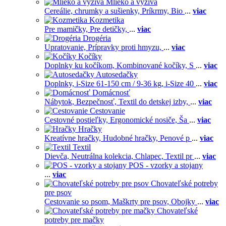
Mlieko a výživa
Cereálie, chrumky a sušienky,
Príkrmy,
Bio
...
viac
Kozmetika
Pre mamičky,
Pre detičky,
...
viac
Drogéria
Upratovanie,
Prípravky proti hmyzu,
...
viac
Kočíky
Doplnky ku kočíkom,
Kombinované kočíky,
S
...
viac
Autosedačky
Doplnky,
i-Size 61-150 cm / 9-36 kg,
i-Size 40
...
viac
Domácnosť
Nábytok,
Bezpečnosť,
Textil do detskej izby,
...
viac
Cestovanie
Cestovné postieľky,
Ergonomické nosiče,
Ša
...
viac
Hračky
Kreatívne hračky,
Hudobné hračky,
Penové p
...
viac
Textil
Dievča,
Neutrálna kolekcia,
Chlapec,
Textil pr
...
viac
POS - vzorky a stojany
...
viac
Chovateľské potreby
pre psov
Cestovanie so psom,
Maškrty pre psov,
Obojky
...
viac
Chovateľské
potreby pre mačky