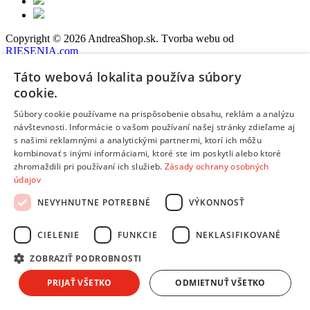
Copyright © 2026 AndreaShop.sk.
Tvorba webu od
RIESENIA.com
Táto stránka je chránená pomocou reCAPTCHA a uplatňujú sa
Táto webová lokalita používa súbory
Pravidlá ochrany osobných údajov
spoločnosti Google a ich
Zmluvné podmienky
.
cookie.
Hups! Niečo sa pokazilo. Obnov stránku a skús to znova, prosím.
Súbory cookie používame na prispôsobenie obsahu, reklám a analýzu
návštevnosti. Informácie o vašom používaní našej stránky zdieľame aj
Obnoviť stránku
s našimi reklamnými a analytickými partnermi, ktorí ich môžu
kombinovať s inými informáciami, ktoré ste im poskytli alebo ktoré
zhromaždili pri používaní ich služieb.
Zásady ochrany osobných
Chcem sa prihlásiť
údajov
Chcem sa registrovať
NEVYHNUTNE POTREBNÉ
VÝKONNOSŤ
Účty vytvorené na andreashop.sk pred 10.10.2025
neboli
prenesené do nového systému. Vytvor si účet znova, prosím.
Alebo sa prihlás pomocou svojich
prihlasovacích údajov
:
CIELENIE
FUNKCIE
NEKLASIFIKOVANÉ
Zadaj e-mailovú adresu:
ZOBRAZIŤ PODROBNOSTI
Zadaj svoje heslo:
Zapamätať prihlásenie
PRIJAŤ VŠETKO
ODMIETNUŤ VŠETKO
Prihlásiť sa
Nepamätám si svoje heslo
Nemám vytvorený účet, chcem sa