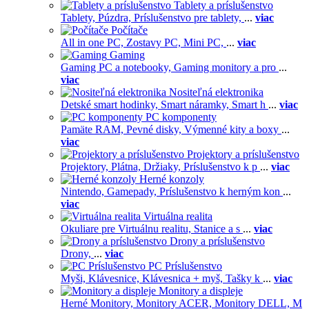
Tablety a príslušenstvo
Tablety,
Púzdra,
Príslušenstvo pre tablety,
...
viac
Počítače
All in one PC,
Zostavy PC,
Mini PC,
...
viac
Gaming
Gaming PC a notebooky,
Gaming monitory a pro
...
viac
Nositeľná elektronika
Detské smart hodinky,
Smart náramky,
Smart h
...
viac
PC komponenty
Pamäte RAM,
Pevné disky,
Výmenné kity a boxy
...
viac
Projektory a príslušenstvo
Projektory,
Plátna,
Držiaky,
Príslušenstvo k p
...
viac
Herné konzoly
Nintendo,
Gamepady,
Príslušenstvo k herným kon
...
viac
Virtuálna realita
Okuliare pre Virtuálnu realitu,
Stanice a s
...
viac
Drony a príslušenstvo
Drony,
...
viac
PC Príslušenstvo
Myši,
Klávesnice,
Klávesnica + myš,
Tašky k
...
viac
Monitory a displeje
Herné Monitory,
Monitory ACER,
Monitory DELL,
M