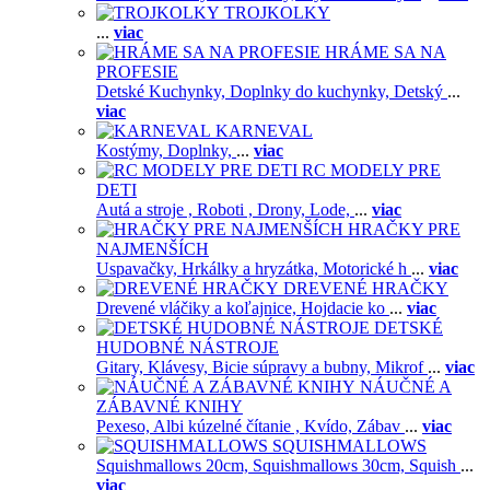
TROJKOLKY
...
viac
HRÁME SA NA
PROFESIE
Detské Kuchynky,
Doplnky do kuchynky,
Detský
...
viac
KARNEVAL
Kostýmy,
Doplnky,
...
viac
RC MODELY PRE
DETI
Autá a stroje ,
Roboti ,
Drony,
Lode,
...
viac
HRAČKY PRE
NAJMENŠÍCH
Uspavačky,
Hrkálky a hryzátka,
Motorické h
...
viac
DREVENÉ HRAČKY
Drevené vláčiky a koľajnice,
Hojdacie ko
...
viac
DETSKÉ
HUDOBNÉ NÁSTROJE
Gitary,
Klávesy,
Bicie súpravy a bubny,
Mikrof
...
viac
NÁUČNÉ A
ZÁBAVNÉ KNIHY
Pexeso,
Albi kúzelné čítanie ,
Kvído,
Zábav
...
viac
SQUISHMALLOWS
Squishmallows 20cm,
Squishmallows 30cm,
Squish
...
viac