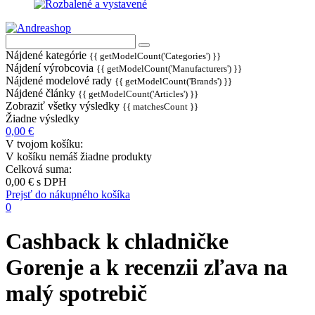
Nájdené kategórie
{{ getModelCount('Categories') }}
Nájdení výrobcovia
{{ getModelCount('Manufacturers') }}
Nájdené modelové rady
{{ getModelCount('Brands') }}
Nájdené články
{{ getModelCount('Articles') }}
Zobraziť všetky výsledky
{{ matchesCount }}
Žiadne výsledky
0,00 €
V tvojom košíku:
V košíku nemáš žiadne produkty
Celková suma:
0,00 €
s DPH
Prejsť do nákupného košíka
0
Cashback k chladničke
Gorenje a k recenzii zľava na
malý spotrebič