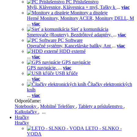
PC Príslušenstvo
Myši,
Klávesnice,
Klávesnica + myš,
Tašky k
...
viac
Monitory a displeje
Herné Monitory,
Monitory ACER,
Monitory DELL,
M
...
viac
Sieť a komunikácia
Smerovače (Routery),
Bezdrôtové adaptéry,
...
viac
PC Software
Operačné systémy,
Kancelárske balíky,
Ant
...
viac
HDD externé
...
viac
GPS navigácie
GPS navigácie,
...
viac
USB kľúče
...
viac
Čítačky elektronických
kníh
...
viac
Odporúčame:
Notebooky
,
Mobilné Telefóny
,
Tablety a príslušenstvo
,
Kalkulačky
, ...
Hračky
Hračky
LETO - SLNKO -
VODA