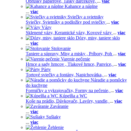
Obrúsky papierové,
Tašky darčekové,
...
viac
Kahance a náplne
...
viac
Sviečky a svietniky
Sviečky,
Svietníky a podložky pod sviečky
...
viac
Vázy
Sklenené vázy,
Keramické vázy,
Kovové vázy
...
viac
Dózy, misy, taniere sklo
...
viac
Stolovanie
Taniere a súpravy,
Misy a misky ,
Príbory,
Poh
...
viac
Varenie,pečenie
Hrnce a sady hrncov ,
Tlakové hrnce,
Panvice,
...
viac
Párty
Tortové sviečky a fontány,
Napichovátka,
...
viac
Náradie a pomôcky
do kuchyne
Formičky a vykrajovačky,
Formy na pečenie,
...
viac
Kúpelňa a WC
Koše na prádlo,
Dávkovače,
Lavóry, vandle,
...
viac
Zaváranie
...
viac
Sušiaky
...
viac
Žehlenie