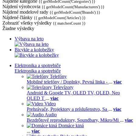
Nájdené kategórie
{{ getModelCount('Categories') }}
Nájdení výrobcovia
{{ getModelCount('Manufacturers') }}
Nájdené modelové rady
{{ getModelCount('Brands') }}
Nájdené články
{{ getModelCount('Articles') }}
Zobraziť všetky výsledky
{{ matchesCount }}
Žiadne výsledky
Výbava na leto
Bicykle a kolobežky
Elektronika a spotrebiče
Elektronika a spotrebiče
Telefóny
Mobilné telefóny / Doplnky,
Pevná linka -
...
viac
Televízory
Android & Google TV,
OLED TV,
QLED, Neo
QLED T
...
viac
Video
Prehrávače,
Projektory a príslušenstvo,
Sa
...
viac
Audio
Bezdrôtové reproduktory,
Soundbary,
Mikro/Mi
...
viac
Domáce kiná
...
viac