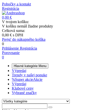
Pobočky a kontakt
Registrácia
0,00 €
V tvojom košíku:
V košíku nemáš žiadne produkty
Celková suma:
0,00 €
s DPH
Prejsť do nákupného košíka
0
Prihlásenie
Registrácia
Porovnanie
0
Hlavné kategórie
Menu
Výpredaj
Trendy v našej ponuke
%
Super akcie
Akcie
Výpredaj
Klubové ceny
Vybrané značky