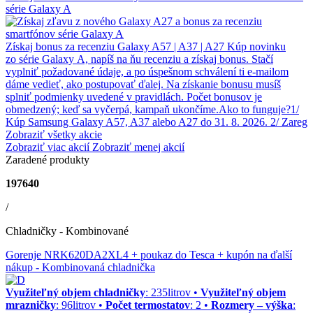
série Galaxy A
Získaj bonus za recenziu Galaxy A57 | A37 | A27 Kúp novinku
zo série Galaxy A, napíš na ňu recenziu a získaj bonus. Stačí
vyplniť požadované údaje, a po úspešnom schválení ti e‑mailom
dáme vedieť, ako postupovať ďalej. Na získanie bonusu musíš
splniť podmienky uvedené v pravidlách. Počet bonusov je
obmedzený; keď sa vyčerpá, kampaň ukončíme.Ako to funguje?1/
Kúp Samsung Galaxy A57, A37 alebo A27 do 31. 8. 2026. 2/ Zareg
Zobraziť všetky akcie
Zobraziť viac akcií
Zobraziť menej akcií
Zaradené produkty
197640
/
Chladničky - Kombinované
Gorenje NRK620DA2XL4 + poukaz do Tesca + kupón na ďalší
nákup
- Kombinovaná chladnička
Využiteľný objem chladničky
: 235litrov •
Využiteľný objem
mrazničky
: 96litrov •
Počet termostatov
: 2 •
Rozmery – výška
: