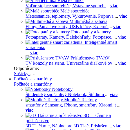
Biela technika
Voľne stojace spotrebiče,
Vstavané spotreb
...
viac
Malé spotrebiče
Meteostanice, teplomery,
Vykurovanie,
Príprava
...
viac
Multimédiá a zábava
Filmy,
Pamäťové karty,
USB kľúče,
Externé
...
viac
Fotoaparáty a kamery
Fotoaparáty,
Kamery,
Ďalekohľady,
Fotopasce,
...
viac
Inteligentné smart
zariadenia.
...
viac
Príslušenstvo TV/AV
TV konzoly na stenu,
Univerzálne diaľkové ov
...
viac
Odporúčame:
Sušičky
, ...
Počítače a smartfóny
Počítače a smartfóny
Notebooky
Študentský spoľahlivý Notebook,
Štúdium
...
viac
Mobilné Telefóny
smartfóny Samsung,
iPhone,
smartfóny Xiaomi,
t
...
viac
3D Tlačiarne a
príslušenstvo
3D Tlačiarne,
Náplne pre 3D Tlač,
Príslušen
...
viac