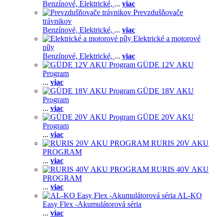
Benzínové,
Elektrické,
...
viac
Prevzdušňovače
trávnikov
Benzínové,
Elektrické,
...
viac
Elektrické a motorové
píly
Benzínové,
Elektrické,
...
viac
GÜDE 12V AKU
Program
...
viac
GÜDE 18V AKU
Program
...
viac
GÜDE 20V AKU
Program
...
viac
RURIS 20V AKU
PROGRAM
...
viac
RURIS 40V AKU
PROGRAM
...
viac
AL-KO
Easy Flex -Akumulátorová séria
...
viac