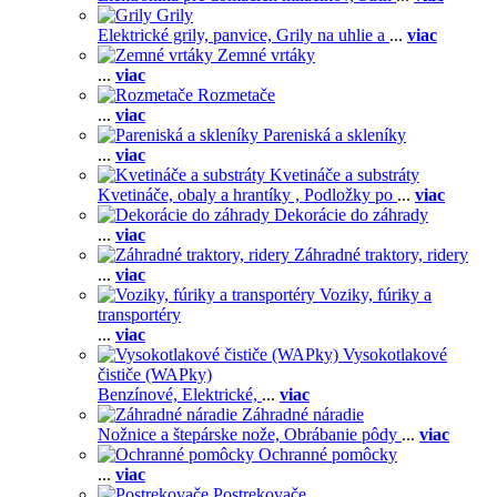
Grily
Elektrické grily, panvice,
Grily na uhlie a
...
viac
Zemné vrtáky
...
viac
Rozmetače
...
viac
Pareniská a skleníky
...
viac
Kvetináče a substráty
Kvetináče, obaly a hrantíky ,
Podložky po
...
viac
Dekorácie do záhrady
...
viac
Záhradné traktory, ridery
...
viac
Voziky, fúriky a
transportéry
...
viac
Vysokotlakové
čističe (WAPky)
Benzínové,
Elektrické,
...
viac
Záhradné náradie
Nožnice a štepárske nože,
Obrábanie pôdy
...
viac
Ochranné pomôcky
...
viac
Postrekovače