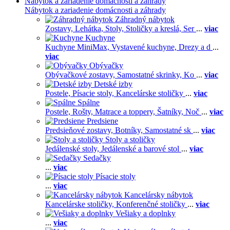
Nábytok a zariadenie domácnosti a záhrady
Nábytok a zariadenie domácnosti a záhrady
Záhradný nábytok
Zostavy,
Lehátka,
Stoly,
Stoličky a kreslá,
Ser
...
viac
Kuchyne
Kuchyne MiniMax,
Vystavené kuchyne,
Drezy a d
...
viac
Obývačky
Obývačkové zostavy,
Samostatné skrinky,
Ko
...
viac
Detské izby
Postele,
Písacie stoly,
Kancelárske stoličky
...
viac
Spálne
Postele,
Rošty,
Matrace a toppery,
Šatníky,
Noč
...
viac
Predsiene
Predsieňové zostavy,
Botníky,
Samostatné sk
...
viac
Stoly a stoličky
Jedálenské stoly,
Jedálenské a barové stol
...
viac
Sedačky
...
viac
Písacie stoly
...
viac
Kancelársky nábytok
Kancelárske stoličky,
Konferenčné stoličky
...
viac
Vešiaky a doplnky
...
viac