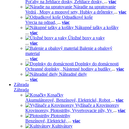
Poťahy na žehliace dosky,
Žehliace dosky,
...
viac
Náradie na upratovanie
Vedrá ,
Mopy a mopové sety,
Hubky a drôtenky
...
viac
Odpadkové koše
Vrecia na odpad,
...
viac
Nákupné tašky a košíky
...
viac
Úložné boxy a vaky
...
viac
Balenie a obalový
material
...
viac
Doplnky do domácnosti
Ochranné doplnky ,
Nástenné hodiny a budíky
...
viac
Náhradné diely
...
viac
Záhrada
Záhrada
Kosačky
Akumulátorové,
Benzínové,
Elektrické,
Robot
...
viac
Vyžínače a Krovinorezy
Krovinorezy,
Plotostrihy,
Vyvetvovacie píly,
Vy
...
viac
Plotostrihy
Benzínové,
Elektrické,
...
viac
Kultivátory