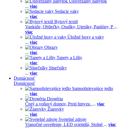
Univerzálny nábytok
...
viac
Sedacie vaky
...
viac
Bytový textil
Vankúše,
Obliečky,
Osušky,
Uteráky,
Paplóny,
P
...
viac
Úložné boxy a vaky
...
viac
Obrazy
...
viac
Tapety a Lišty
...
viac
Slnečníky
...
viac
Domácnosť
Domácnosť
Samoohrievajúce jedlo
...
viac
Drogéria
Čistý a voňavý domov,
Proti hmyzu,
...
viac
Žiarovky
...
viac
Svetelné zdroje
Vianočné osvetlenie,
LED svietidlá,
Stolné
...
viac