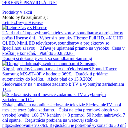
>PRESNÉ PRAVIDLÁ TU<
Produkty v akcii
Mohlo by ťa zaujímať aj:
Letné zľavy s Hisense
Ušetri pri nákupe vybraných televízorov, soundbarov a projektorov
počas Hisense dní. Vyber si z ponuky Hisense Full HD, 4K UHD,
QLED, MiniLED televízorov, soundbarov a projektorov so
špeciálnou zľavou. Zľava je uplatnená priamo na výrobku. Cena v
košíku je konečná. Platí do 30.8.2026
Dopraj si dokonalý zvuk so soundbarmi Samsung
Kúp si prémiový soundbar a ako darček dostaneš Sound Tower
Samsung MX-ST40F v hodnote 369€. Darček ti pridáme
automaticky do košíku. Akcia platí do 13.9.2026
Sledovanie.tv na 4 mesiace zadarmo k TV a vybraným zariadeniam
TCL
Získaj aplikáciu na online sledovanie televízie SledovanieTV na 4
mesiace teraz úplne zadarmo. Čaká na teba prémiový obsah vo
vysokej kvalite, 108 TV kanálov (+ 3 promo), 50 hodín nahrávok, 7
dní spätne. Registrácia prebieha na webovej stránke
https://sledovanietv.sk/tcl. Registráciu je potrebné vykonať do 30 dní