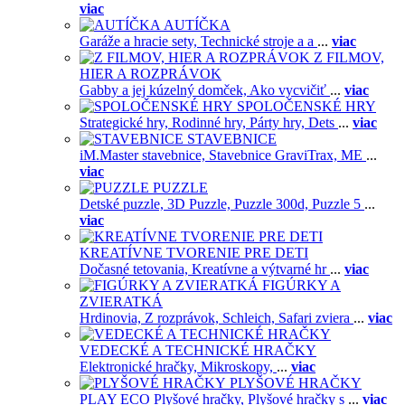
viac
AUTÍČKA
Garáže a hracie sety,
Technické stroje a a
...
viac
Z FILMOV,
HIER A ROZPRÁVOK
Gabby a jej kúzelný domček,
Ako vycvičiť
...
viac
SPOLOČENSKÉ HRY
Strategické hry,
Rodinné hry,
Párty hry,
Dets
...
viac
STAVEBNICE
iM.Master stavebnice,
Stavebnice GraviTrax,
ME
...
viac
PUZZLE
Detské puzzle,
3D Puzzle,
Puzzle 300d,
Puzzle 5
...
viac
KREATÍVNE TVORENIE PRE DETI
Dočasné tetovania,
Kreatívne a výtvarné hr
...
viac
FIGÚRKY A
ZVIERATKÁ
Hrdinovia,
Z rozprávok,
Schleich,
Safari zviera
...
viac
VEDECKÉ A TECHNICKÉ HRAČKY
Elektronické hračky,
Mikroskopy,
...
viac
PLYŠOVÉ HRAČKY
PLAY ECO Plyšové hračky,
Plyšové hračky s
...
viac