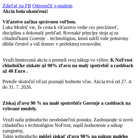
Zdieľať na FB
Odporučiť e-mailom
Akcia bola ukončená!
Víťazstvo začína správnou voľbou.
Luka Modrić vie, že cesta k víťazstvu vedie cez precíznosť,
disciplínu a dokonalý prehľad. Rovnaké princípy stoja aj za
chladničkami Gorenje – technológiou, ktorá udrží vaše potraviny
dlhšie čerstvé a váš domov v perfektnej rovnováhe.
Využi limitovanú akciu a premeň svoj nákup vo výhru:
K NoFrost
chladničke získate až 90% zľavu na malý spotrebič a cashback
až 40 Euro .
Pretože skutoční víťazi poznajú hodnotu včas. Akcia trvá od 27. 4.
do 31. 7. 2026.
Získaj zľavu 90 % na malé spotrebiče Gorenje a cashback na
vybrané modely.
Využi našu jednoducho neodolateľnú ponuku. Zaobstarajte si novú
chladničku s technológiou NoFrost, napíš hodnotenie a nákup
zaregistruj.
Takto jednoducho
môžeš získať zľavu 90% na nákup malého