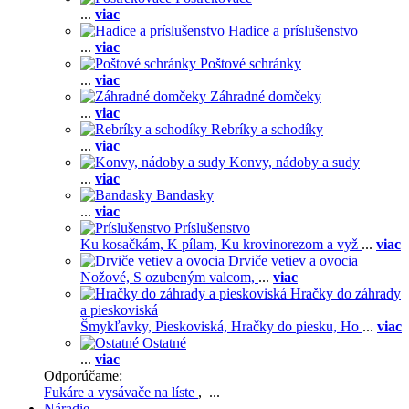
...
viac
Hadice a príslušenstvo
...
viac
Poštové schránky
...
viac
Záhradné domčeky
...
viac
Rebríky a schodíky
...
viac
Konvy, nádoby a sudy
...
viac
Bandasky
...
viac
Príslušenstvo
Ku kosačkám,
K pílam,
Ku krovinorezom a vyž
...
viac
Drviče vetiev a ovocia
Nožové,
S ozubeným valcom,
...
viac
Hračky do záhrady
a pieskoviská
Šmykľavky,
Pieskoviská,
Hračky do piesku,
Ho
...
viac
Ostatné
...
viac
Odporúčame:
Fukáre a vysávače na líste
, ...
Náradie