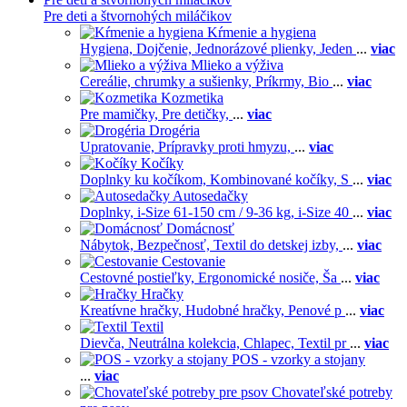
Pre deti a štvornohých miláčikov
Kŕmenie a hygiena
Hygiena,
Dojčenie,
Jednorázové plienky,
Jeden
...
viac
Mlieko a výživa
Cereálie, chrumky a sušienky,
Príkrmy,
Bio
...
viac
Kozmetika
Pre mamičky,
Pre detičky,
...
viac
Drogéria
Upratovanie,
Prípravky proti hmyzu,
...
viac
Kočíky
Doplnky ku kočíkom,
Kombinované kočíky,
S
...
viac
Autosedačky
Doplnky,
i-Size 61-150 cm / 9-36 kg,
i-Size 40
...
viac
Domácnosť
Nábytok,
Bezpečnosť,
Textil do detskej izby,
...
viac
Cestovanie
Cestovné postieľky,
Ergonomické nosiče,
Ša
...
viac
Hračky
Kreatívne hračky,
Hudobné hračky,
Penové p
...
viac
Textil
Dievča,
Neutrálna kolekcia,
Chlapec,
Textil pr
...
viac
POS - vzorky a stojany
...
viac
Chovateľské potreby