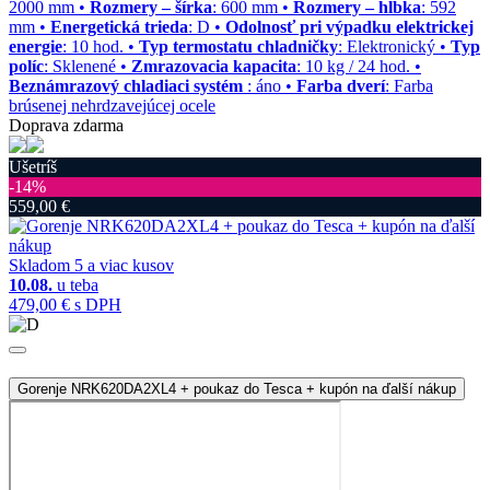
2000 mm •
Rozmery – šírka
: 600 mm •
Rozmery – hĺbka
: 592
mm •
Energetická trieda
: D •
Odolnosť pri výpadku elektrickej
energie
: 10 hod. •
Typ termostatu chladničky
: Elektronický •
Typ
políc
: Sklenené •
Zmrazovacia kapacita
: 10 kg / 24 hod. •
Beznámrazový chladiaci systém
: áno •
Farba dverí
: Farba
brúsenej nehrdzavejúcej ocele
Doprava zdarma
Ušetríš
‐14%
559,00 €
Skladom 5 a viac kusov
10.08.
u teba
479,00 €
s DPH
Gorenje NRK620DA2XL4 + poukaz do Tesca + kupón na ďalší nákup