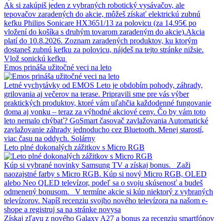
Ak si zakúpiš jeden z vybraných robotický vysávačov, ale
tepovačov zaradených do akcie, môžeš získať elektrickú zubnú
kefku Philips Sonicare HX3651/13 za polovicu (za 14.95€ po
vložení do košíka s druhým tovarom zaradeným do akcie).Akcia
platí do 10.8.2026. Zoznam zaradených produktov, ku ktorým
dostaneš zubnú kefku za polovicu, nájdeš na tejto stránke nižsie.
Vlož sonickú kefku
Emos prináša užitočné veci na leto
Letné vychytávky od EMOS Leto je obdobím pohody, záhrady,
grilovania aj večerov na terase. Pripravili sme pre vás výber
praktických produktov, ktoré vám uľahčia každodenné fungovanie
doma aj vonku – teraz za výhodné akciové ceny. Čo by vám toto
leto nemalo chýbať? GoSmart časovač zavlažovania Automatické
zavlažovanie záhrady jednoducho cez Bluetooth. Menej starostí,
viac času na oddych. Solárny
Leto plné dokonalých zážitkov s Micro RGB
Kúp si vybrané novinky Samsung TV a získaj bonus. Zaži
naozajstné farby s Micro RGB. Kúp si nový Micro RGB, OLED
alebo Neo QLED televízor, podeľ sa o svoju skúsenosť a budeš
odmenený bonusom. V termíne akcie si kúp niektorý z vybraných
televízorov. Napíš recenziu svojho nového televízora na našom e-
shope a registruj sa na stránke novysa
Získaj zľavu z nového Galaxy A27 a bonus za recenziu smartfónov