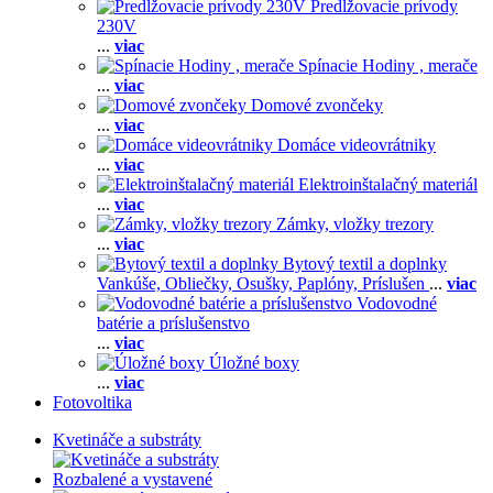
Predlžovacie prívody
230V
...
viac
Spínacie Hodiny , merače
...
viac
Domové zvončeky
...
viac
Domáce videovrátniky
...
viac
Elektroinštalačný materiál
...
viac
Zámky, vložky trezory
...
viac
Bytový textil a doplnky
Vankúše,
Obliečky,
Osušky,
Paplóny,
Príslušen
...
viac
Vodovodné
batérie a príslušenstvo
...
viac
Úložné boxy
...
viac
Fotovoltika
Kvetináče a substráty
Rozbalené a vystavené