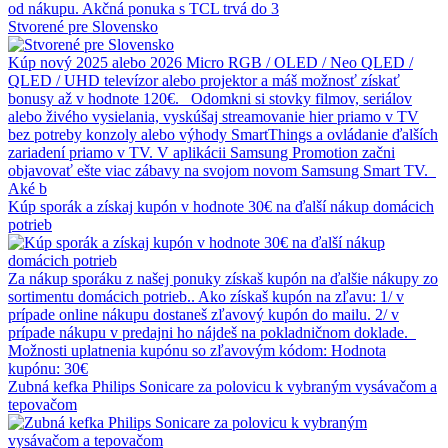
od nákupu. Akčná ponuka s TCL trvá do 3
Stvorené pre Slovensko
Kúp nový 2025 alebo 2026 Micro RGB / OLED / Neo QLED /
QLED / UHD televízor alebo projektor a máš možnosť získať
bonusy až v hodnote 120€. Odomkni si stovky filmov, seriálov
alebo živého vysielania, vyskúšaj streamovanie hier priamo v TV
bez potreby konzoly alebo výhody SmartThings a ovládanie ďalších
zariadení priamo v TV. V aplikácii Samsung Promotion začni
objavovať ešte viac zábavy na svojom novom Samsung Smart TV.
Aké b
Kúp sporák a získaj kupón v hodnote 30€ na ďalší nákup domácich
potrieb
Za nákup sporáku z našej ponuky získaš kupón na ďalšie nákupy zo
sortimentu domácich potrieb.. Ako získaš kupón na zľavu: 1/ v
prípade online nákupu dostaneš zľavový kupón do mailu. 2/ v
prípade nákupu v predajni ho nájdeš na pokladničnom doklade.
Možnosti uplatnenia kupónu so zľavovým kódom: Hodnota
kupónu: 30€
Zubná kefka Philips Sonicare za polovicu k vybraným vysávačom a
tepovačom