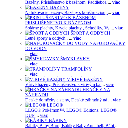
Bazény,
Príslušenstvo k bazénom,
Paddleboa
...
viac
BAZÉNY
Nafukovacie bazény,
Bazény s konštrukciou,
...
viac
PRISLUŠENSTVO K BÁZENOM
Solárne plachty,
Krycie plachty ,
Schodíky,
Vy
...
viac
ŠPORT A ODDYCH
Letné športy a oddych ,
...
viac
NAFUKOVAČKY
DO VODY
...
viac
ŠMYKĽAVKY
...
viac
TRAMPOLÍNY
...
viac
VÍRIVÉ BAZÉNY
Vírivé bazény,
Príslušenstvo k vírivým ba
...
viac
HRAČKY NA
ZÁHRADU
Detské domčeky a stany,
Detský záhradný ná
...
viac
LEGO®
LEGO® Pokémon™,
LEGO® Editions,
LEGO®
DUP
...
viac
BÁBIKY
Bábiky Baby Born,
Bábiky Baby Annabell,
Bábi
...