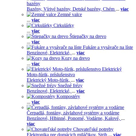
bazény
Bazény,
Vírivé bazény,
Detské bazény,
Chém
...
viac
Zemné valce
...
viac
Cirkulárky
...
viac
Štiepačky na drevo
...
viac
Fukáre a vysávače na líste
Benzínové,
Elektrické,
...
viac
Kozy na drevo
...
viac
Elektrický
Moto-fúrik, príslušenstvo
Elektrický Moto-fúrik,
...
viac
Snežné frézy
Benzínové,
Elektrické,
...
viac
Kompostéry
...
viac
Čerpadlá, fontány, závlahové systémy a vodárne
Benzínové,
Hlbinné,
Ponorné,
Vodárne,
Kalové,
...
viac
Chovateľské potreby
Elektronika pre domácich miláčikov,
Strih
...
viac