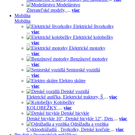
Modelárstvo
Zberateľské modely,
...
viac
Mobilita
Mobilita
Elektrické štvorkolky
...
viac
Elektrické kolobežky
...
viac
Elektrické motorky
...
viac
Benzínové motorky
...
viac
Seniorské vozidlá
...
viac
Elektro skútre
...
viac
Detské vozidlá
Elektrické autíčka,
Elektrické traktory,
Š
...
viac
Kolobežky
KOLOBEŽKY,
...
viac
Detské bicykle
Detské bicykle 10",
Detské bicykle 12",
Dets
...
viac
Odrážadla a vozítka
Cykloodrážadlá ,
Trojkolky,
Detské korčule
...
viac
Pre deti a štvornohých miláčikov