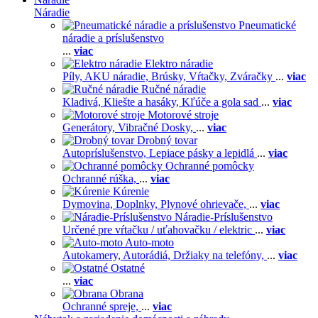
Náradie
Pneumatické
náradie a príslušenstvo
...
viac
Elektro náradie
Píly,
AKU náradie,
Brúsky,
Vŕtačky,
Zváračky
...
viac
Ručné náradie
Kladivá,
Kliešte a hasáky,
Kľúče a gola sad
...
viac
Motorové stroje
Generátory,
Vibračné Dosky,
...
viac
Drobný tovar
Autopríslušenstvo,
Lepiace pásky a lepidlá
...
viac
Ochranné pomôcky
Ochranné rúška,
...
viac
Kúrenie
Dymovina,
Doplnky,
Plynové ohrievače,
...
viac
Náradie-Príslušenstvo
Určené pre vŕtačku / uťahovačku / elektric
...
viac
Auto-moto
Autokamery,
Autorádiá,
Držiaky na telefóny,
...
viac
Ostatné
...
viac
Obrana
Ochranné spreje,
...
viac