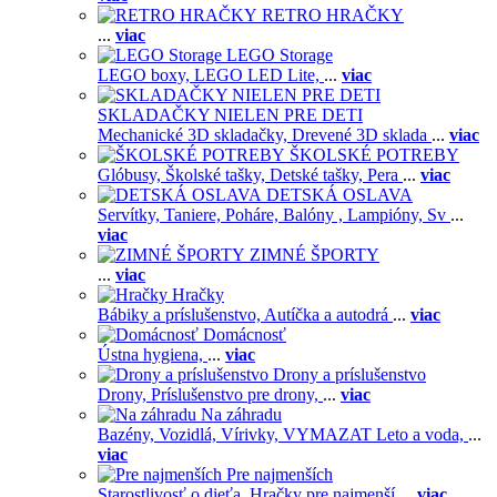
RETRO HRAČKY
...
viac
LEGO Storage
LEGO boxy,
LEGO LED Lite,
...
viac
SKLADAČKY NIELEN PRE DETI
Mechanické 3D skladačky,
Drevené 3D sklada
...
viac
ŠKOLSKÉ POTREBY
Glóbusy,
Školské tašky,
Detské tašky,
Pera
...
viac
DETSKÁ OSLAVA
Servítky,
Taniere,
Poháre,
Balóny ,
Lampióny,
Sv
...
viac
ZIMNÉ ŠPORTY
...
viac
Hračky
Bábiky a príslušenstvo,
Autíčka a autodrá
...
viac
Domácnosť
Ústna hygiena,
...
viac
Drony a príslušenstvo
Drony,
Príslušenstvo pre drony,
...
viac
Na záhradu
Bazény,
Vozidlá,
Vírivky,
VYMAZAT Leto a voda,
...
viac
Pre najmenších
Starostlivosť o dieťa,
Hračky pre najmenší
...
viac