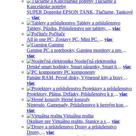
Tlačiarne a
Kancelárske potreby
SUPER Dopredaj EPSON TANK,
Tlačiarne,
Tankové
...
viac
Tablety a príslušenstvo
Tablety,
Púzdra,
Príslušenstvo pre tablety,
...
viac
Počítače
All in one PC,
Zostavy PC,
Mini PC,
...
viac
Gaming
Gaming PC a notebooky,
Gaming monitory a pro
...
viac
Nositeľná elektronika
Detské smart hodinky,
Smart náramky,
Smart h
...
viac
PC komponenty
Pamäte RAM,
Pevné disky,
Výmenné kity a boxy
...
viac
Projektory a príslušenstvo
Projektory,
Plátna,
Držiaky,
Príslušenstvo k p
...
viac
Herné konzoly
Nintendo,
Gamepady,
Príslušenstvo k herným kon
...
viac
Virtuálna realita
Okuliare pre Virtuálnu realitu,
Stanice a s
...
viac
Drony a príslušenstvo
Drony,
...
viac