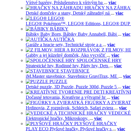
Vírivé bazény,
Príslušenstvo k vírivým ba
...
viac
HRAČKY NA ZÁHR
Detské domčeky a stany,
Detský záhradný ná
...
viac
LEGO®
LEGO® Pokémon™,
LEGO® Editions,
LEGO® DUP
BÁBIKY
Bábiky Baby Born,
Bábiky Baby Annabell,
Bábi
...
viac
AUTÍČKA
Garáže a hracie sety,
Technické stroje a a
...
viac
Z FILMOV, 
Gabby a jej kúzelný domček,
Ako vycvičiť
...
viac
SPOLOČENSKÉ HRY
Strategické hry,
Rodinné hry,
Párty hry,
Dets
...
viac
STAVEBNICE
iM.Master stavebnice,
Stavebnice GraviTrax,
ME
...
viac
PUZZLE
Detské puzzle,
3D Puzzle,
Puzzle 300d,
Puzzle 5
...
viac
KREATÍVNE
Dočasné tetovania,
Kreatívne a výtvarné hr
...
viac
FIGÚRKY A ZVIERA
Hrdinovia,
Z rozprávok,
Schleich,
Safari zviera
...
viac
VEDECKÉ
Elektronické hračky,
Mikroskopy,
...
viac
PLYŠOVÉ HRAČKY
PLAY ECO Plyšové hračky,
Plyšové hračky s
...
viac