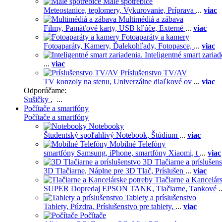
Malé spotrebiče
Meteostanice, teplomery,
Vykurovanie,
Príprava
...
viac
Multimédiá a zábava
Filmy,
Pamäťové karty,
USB kľúče,
Externé
...
viac
Fotoaparáty a kamery
Fotoaparáty,
Kamery,
Ďalekohľady,
Fotopasce,
...
viac
Inteligentné smart zariad
...
viac
Príslušenstvo TV/AV
TV konzoly na stenu,
Univerzálne diaľkové ov
...
viac
Odporúčame:
Sušičky
, ...
Počítače a smartfóny
Počítače a smartfóny
Notebooky
Študentský spoľahlivý Notebook,
Štúdium
...
viac
Mobilné Telefóny
smartfóny Samsung,
iPhone,
smartfóny Xiaomi,
t
...
viac
3D Tlačiarne a príslušen
3D Tlačiarne,
Náplne pre 3D Tlač,
Príslušen
...
viac
Tlačiarne a Kancelár
SUPER Dopredaj EPSON TANK,
Tlačiarne,
Tankové
.
Tablety a príslušenstvo
Tablety,
Púzdra,
Príslušenstvo pre tablety,
...
viac
Počítače