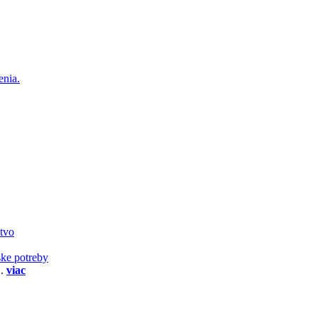
enia.
stvo
ske potreby
..
viac