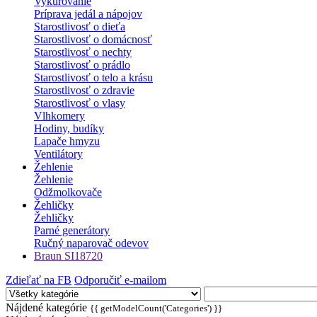
Vykurovanie
Príprava jedál a nápojov
Starostlivosť o dieťa
Starostlivosť o domácnosť
Starostlivosť o nechty
Starostlivosť o prádlo
Starostlivosť o telo a krásu
Starostlivosť o zdravie
Starostlivosť o vlasy
Vlhkomery
Hodiny, budíky
Lapače hmyzu
Ventilátory
Žehlenie
Žehlenie
Odžmolkovače
Žehličky
Žehličky
Parné generátory
Ručný naparovač odevov
Braun SI18720
Zdieľať na FB
Odporučiť e-mailom
Nájdené kategórie
{{ getModelCount('Categories') }}