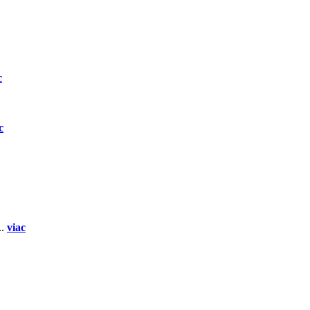
c
c
..
viac