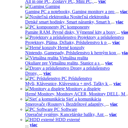
All in one PC,
Zostavy PC,
Mini PC,
...
viac
Gaming
Gaming PC a notebooky,
Gaming monitory a pro
...
viac
Nositeľná elektronika
Detské smart hodinky,
Smart náramky,
Smart h
...
viac
PC komponenty
Pamäte RAM,
Pevné disky,
Výmenné kity a boxy
...
via
Projektory a príslušenstvo
Projektory,
Plátna,
Držiaky,
Príslušenstvo k p
...
viac
Herné konzoly
Nintendo,
Gamepady,
Príslušenstvo k herným kon
...
via
Virtuálna realita
Okuliare pre Virtuálnu realitu,
Stanice a s
...
viac
Drony a príslušenstvo
Drony,
...
viac
PC Príslušenstvo
Myši,
Klávesnice,
Klávesnica + myš,
Tašky k
...
viac
Monitory a displeje
Herné Monitory,
Monitory ACER,
Monitory DELL,
M
.
Sieť a komunikácia
Smerovače (Routery),
Bezdrôtové adaptéry,
...
viac
PC Software
Operačné systémy,
Kancelárske balíky,
Ant
...
viac
HDD externé
...
viac