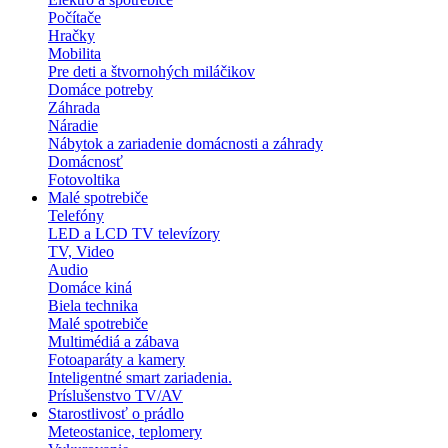
Počítače
Hračky
Mobilita
Pre deti a štvornohých miláčikov
Domáce potreby
Záhrada
Náradie
Nábytok a zariadenie domácnosti a záhrady
Domácnosť
Fotovoltika
Malé spotrebiče
Telefóny
LED a LCD TV televízory
TV, Video
Audio
Domáce kiná
Biela technika
Malé spotrebiče
Multimédiá a zábava
Fotoaparáty a kamery
Inteligentné smart zariadenia.
Príslušenstvo TV/AV
Starostlivosť o prádlo
Meteostanice, teplomery