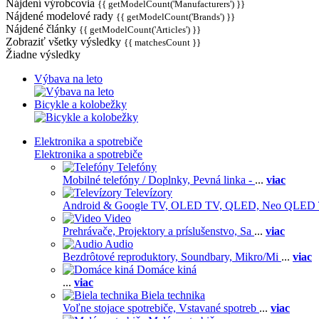
Nájdení výrobcovia
{{ getModelCount('Manufacturers') }}
Nájdené modelové rady
{{ getModelCount('Brands') }}
Nájdené články
{{ getModelCount('Articles') }}
Zobraziť všetky výsledky
{{ matchesCount }}
Žiadne výsledky
Výbava na leto
Bicykle a kolobežky
Elektronika a spotrebiče
Elektronika a spotrebiče
Telefóny
Mobilné telefóny / Doplnky,
Pevná linka -
...
viac
Televízory
Android & Google TV,
OLED TV,
QLED, Neo QLED
Video
Prehrávače,
Projektory a príslušenstvo,
Sa
...
viac
Audio
Bezdrôtové reproduktory,
Soundbary,
Mikro/Mi
...
viac
Domáce kiná
...
viac
Biela technika
Voľne stojace spotrebiče,
Vstavané spotreb
...
viac