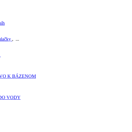
níh
ulačky
, ...
A
TVO K BÁZENOM
DO VODY