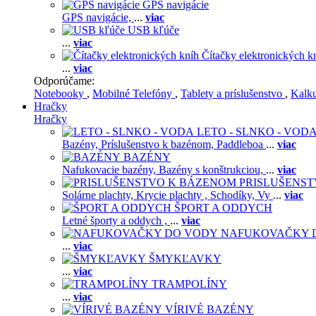
GPS navigácie
GPS navigácie,
...
viac
USB kľúče
...
viac
Čítačky elektronických k
...
viac
Odporúčame:
Notebooky
,
Mobilné Telefóny
,
Tablety a príslušenstvo
,
Kalk
Hračky
Hračky
LETO - SLNKO - VOD
Bazény,
Príslušenstvo k bazénom,
Paddleboa
...
viac
BAZÉNY
Nafukovacie bazény,
Bazény s konštrukciou,
...
viac
PRISLUŠENS
Solárne plachty,
Krycie plachty ,
Schodíky,
Vy
...
viac
ŠPORT A ODDYCH
Letné športy a oddych ,
...
viac
NAFUKOVAČKY 
...
viac
ŠMYKĽAVKY
...
viac
TRAMPOLÍNY
...
viac
VÍRIVÉ BAZÉNY