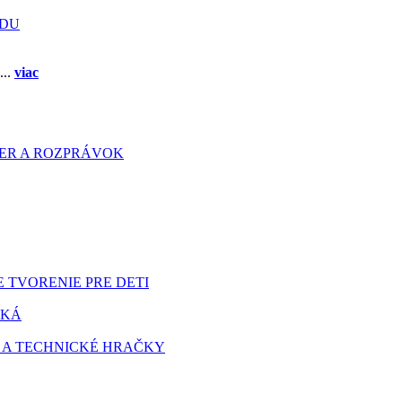
ADU
...
viac
HIER A ROZPRÁVOK
 TVORENIE PRE DETI
TKÁ
 A TECHNICKÉ HRAČKY