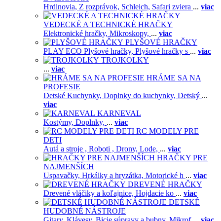
Hrdinovia,
Z rozprávok,
Schleich,
Safari zviera
...
viac
VEDECKÉ A TECHNICKÉ HRAČKY
Elektronické hračky,
Mikroskopy,
...
viac
PLYŠOVÉ HRAČKY
PLAY ECO Plyšové hračky,
Plyšové hračky s
...
viac
TROJKOLKY
...
viac
HRÁME SA NA
PROFESIE
Detské Kuchynky,
Doplnky do kuchynky,
Detský
...
viac
KARNEVAL
Kostýmy,
Doplnky,
...
viac
RC MODELY PRE
DETI
Autá a stroje ,
Roboti ,
Drony,
Lode,
...
viac
HRAČKY PRE
NAJMENŠÍCH
Uspavačky,
Hrkálky a hryzátka,
Motorické h
...
viac
DREVENÉ HRAČKY
Drevené vláčiky a koľajnice,
Hojdacie ko
...
viac
DETSKÉ
HUDOBNÉ NÁSTROJE
Gitary,
Klávesy,
Bicie súpravy a bubny,
Mikrof
...
viac