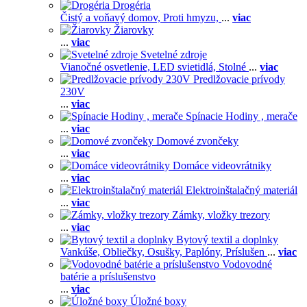
Drogéria
Čistý a voňavý domov,
Proti hmyzu,
...
viac
Žiarovky
...
viac
Svetelné zdroje
Vianočné osvetlenie,
LED svietidlá,
Stolné
...
viac
Predlžovacie prívody
230V
...
viac
Spínacie Hodiny , merače
...
viac
Domové zvončeky
...
viac
Domáce videovrátniky
...
viac
Elektroinštalačný materiál
...
viac
Zámky, vložky trezory
...
viac
Bytový textil a doplnky
Vankúše,
Obliečky,
Osušky,
Paplóny,
Príslušen
...
viac
Vodovodné
batérie a príslušenstvo
...
viac
Úložné boxy