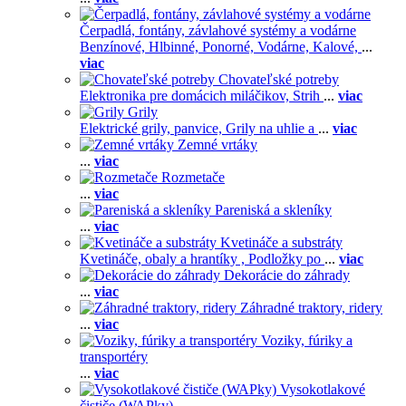
Čerpadlá, fontány, závlahové systémy a vodárne
Benzínové,
Hlbinné,
Ponorné,
Vodárne,
Kalové,
...
viac
Chovateľské potreby
Elektronika pre domácich miláčikov,
Strih
...
viac
Grily
Elektrické grily, panvice,
Grily na uhlie a
...
viac
Zemné vrtáky
...
viac
Rozmetače
...
viac
Pareniská a skleníky
...
viac
Kvetináče a substráty
Kvetináče, obaly a hrantíky ,
Podložky po
...
viac
Dekorácie do záhrady
...
viac
Záhradné traktory, ridery
...
viac
Voziky, fúriky a
transportéry
...
viac
Vysokotlakové
čističe (WAPky)