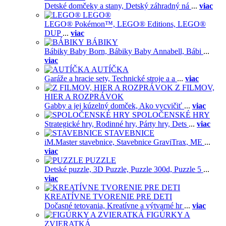
Detské domčeky a stany,
Detský záhradný ná
...
viac
LEGO®
LEGO® Pokémon™,
LEGO® Editions,
LEGO®
DUP
...
viac
BÁBIKY
Bábiky Baby Born,
Bábiky Baby Annabell,
Bábi
...
viac
AUTÍČKA
Garáže a hracie sety,
Technické stroje a a
...
viac
Z FILMOV,
HIER A ROZPRÁVOK
Gabby a jej kúzelný domček,
Ako vycvičiť
...
viac
SPOLOČENSKÉ HRY
Strategické hry,
Rodinné hry,
Párty hry,
Dets
...
viac
STAVEBNICE
iM.Master stavebnice,
Stavebnice GraviTrax,
ME
...
viac
PUZZLE
Detské puzzle,
3D Puzzle,
Puzzle 300d,
Puzzle 5
...
viac
KREATÍVNE TVORENIE PRE DETI
Dočasné tetovania,
Kreatívne a výtvarné hr
...
viac
FIGÚRKY A
ZVIERATKÁ