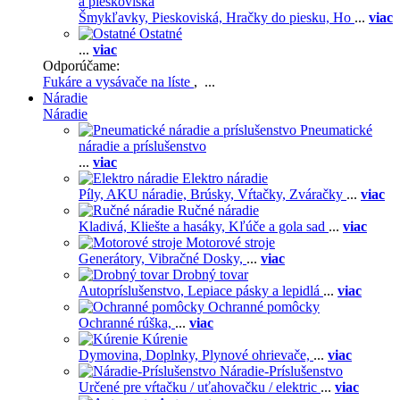
a pieskoviská
Šmykľavky,
Pieskoviská,
Hračky do piesku,
Ho
...
viac
Ostatné
...
viac
Odporúčame:
Fukáre a vysávače na líste
, ...
Náradie
Náradie
Pneumatické
náradie a príslušenstvo
...
viac
Elektro náradie
Píly,
AKU náradie,
Brúsky,
Vŕtačky,
Zváračky
...
viac
Ručné náradie
Kladivá,
Kliešte a hasáky,
Kľúče a gola sad
...
viac
Motorové stroje
Generátory,
Vibračné Dosky,
...
viac
Drobný tovar
Autopríslušenstvo,
Lepiace pásky a lepidlá
...
viac
Ochranné pomôcky
Ochranné rúška,
...
viac
Kúrenie
Dymovina,
Doplnky,
Plynové ohrievače,
...
viac
Náradie-Príslušenstvo
Určené pre vŕtačku / uťahovačku / elektric
...
viac