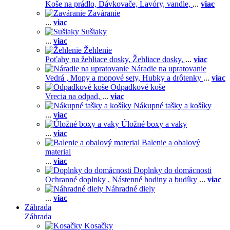
Koše na prádlo,
Dávkovače,
Lavóry, vandle,
...
viac
Zaváranie
...
viac
Sušiaky
...
viac
Žehlenie
Poťahy na žehliace dosky,
Žehliace dosky,
...
viac
Náradie na upratovanie
Vedrá ,
Mopy a mopové sety,
Hubky a drôtenky
...
viac
Odpadkové koše
Vrecia na odpad,
...
viac
Nákupné tašky a košíky
...
viac
Úložné boxy a vaky
...
viac
Balenie a obalový
material
...
viac
Doplnky do domácnosti
Ochranné doplnky ,
Nástenné hodiny a budíky
...
viac
Náhradné diely
...
viac
Záhrada
Záhrada
Kosačky