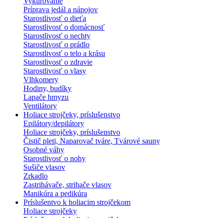
Vykurovanie
Príprava jedál a nápojov
Starostlivosť o dieťa
Starostlivosť o domácnosť
Starostlivosť o nechty
Starostlivosť o prádlo
Starostlivosť o telo a krásu
Starostlivosť o zdravie
Starostlivosť o vlasy
Vlhkomery
Hodiny, budíky
Lapače hmyzu
Ventilátory
Holiace strojčeky, príslušenstvo
Epilátory/depilátory
Holiace strojčeky, príslušenstvo
Čistič pleti, Naparovač tváre, Tvárové sauny
Osobné váhy
Starostlivosť o nohy
Sušiče vlasov
Zrkadlo
Zastrihávače, strihače vlasov
Manikúra a pedikúra
Príslušentvo k holiacim strojčekom
Holiace strojčeky