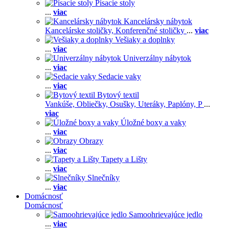
Písacie stoly
...
viac
Kancelársky nábytok
Kancelárske stoličky,
Konferenčné stoličky
...
viac
Vešiaky a doplnky
...
viac
Univerzálny nábytok
...
viac
Sedacie vaky
...
viac
Bytový textil
Vankúše,
Obliečky,
Osušky,
Uteráky,
Paplóny,
P
...
viac
Úložné boxy a vaky
...
viac
Obrazy
...
viac
Tapety a Lišty
...
viac
Slnečníky
...
viac
Domácnosť
Domácnosť
Samoohrievajúce jedlo
...
viac