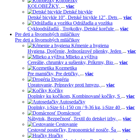
Kolobežky
KOLOBEŽKY,
...
viac
Detské bicykle
Detské bicykle 10",
Detské bicykle 12",
Dets
...
viac
Odrážadla a vozítka
Cykloodrážadlá ,
Trojkolky,
Detské korčule
...
viac
Pre deti a štvornohých miláčikov
Pre deti a štvornohých miláčikov
Kŕmenie a hygiena
Hygiena,
Dojčenie,
Jednorázové plienky,
Jeden
...
viac
Mlieko a výživa
Cereálie, chrumky a sušienky,
Príkrmy,
Bio
...
viac
Kozmetika
Pre mamičky,
Pre detičky,
...
viac
Drogéria
Upratovanie,
Prípravky proti hmyzu,
...
viac
Kočíky
Doplnky ku kočíkom,
Kombinované kočíky,
S
...
viac
Autosedačky
Doplnky,
i-Size 61-150 cm / 9-36 kg,
i-Size 40
...
viac
Domácnosť
Nábytok,
Bezpečnosť,
Textil do detskej izby,
...
viac
Cestovanie
Cestovné postieľky,
Ergonomické nosiče,
Ša
...
viac
Hračky