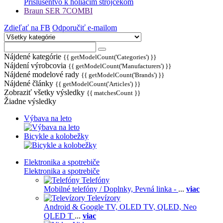
Príslušentvo k holiacim strojčekom
Braun SER 7COMBI
Zdieľať na FB
Odporučiť e-mailom
Nájdené kategórie
{{ getModelCount('Categories') }}
Nájdení výrobcovia
{{ getModelCount('Manufacturers') }}
Nájdené modelové rady
{{ getModelCount('Brands') }}
Nájdené články
{{ getModelCount('Articles') }}
Zobraziť všetky výsledky
{{ matchesCount }}
Žiadne výsledky
Výbava na leto
Bicykle a kolobežky
Elektronika a spotrebiče
Elektronika a spotrebiče
Telefóny
Mobilné telefóny / Doplnky,
Pevná linka -
...
viac
Televízory
Android & Google TV,
OLED TV,
QLED, Neo
QLED T
...
viac