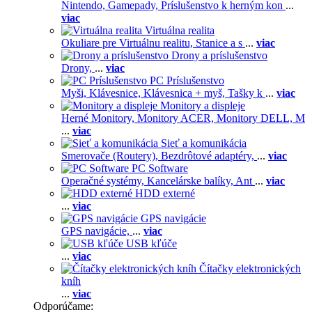
Nintendo,
Gamepady,
Príslušenstvo k herným kon
...
viac
Virtuálna realita
Okuliare pre Virtuálnu realitu,
Stanice a s
...
viac
Drony a príslušenstvo
Drony,
...
viac
PC Príslušenstvo
Myši,
Klávesnice,
Klávesnica + myš,
Tašky k
...
viac
Monitory a displeje
Herné Monitory,
Monitory ACER,
Monitory DELL,
M
...
viac
Sieť a komunikácia
Smerovače (Routery),
Bezdrôtové adaptéry,
...
viac
PC Software
Operačné systémy,
Kancelárske balíky,
Ant
...
viac
HDD externé
...
viac
GPS navigácie
GPS navigácie,
...
viac
USB kľúče
...
viac
Čítačky elektronických
kníh
...
viac
Odporúčame: