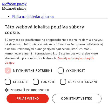
Možnosti platby
Možnosti platby
Platba na dobierku aj kartou
Predaj na splátky
Platba prevodom na účet
Táto webová lokalita používa súbory
Platba online cez internet:
cookie.
Súbory cookie používame na prispôsobenie obsahu, reklám a analýzu
návštevnosti. Informácie o vašom používaní našej stránky zdieľame aj
Možnosti doručenia
s našimi reklamnými a analytickými partnermi, ktorí ich môžu
Možnosti doručenia
kombinovať s inými informáciami, ktoré ste im poskytli alebo ktoré
zhromaždili pri používaní ich služieb.
Zásady ochrany osobných
Expresné doručenie kuriérom
údajov
Vynáška a odvoz starého spotrebiča
Packeta - výdajné miesta a Z-BOXy
NEVYHNUTNE POTREBNÉ
VÝKONNOSŤ
Doručenie do Česka
CIELENIE
FUNKCIE
NEKLASIFIKOVANÉ
ZOBRAZIŤ PODROBNOSTI
Copyright © 2026 AndreaShop.sk.
Tvorba webu od
PRIJAŤ VŠETKO
ODMIETNUŤ VŠETKO
RIESENIA.com
Táto stránka je chránená pomocou reCAPTCHA a uplatňujú sa