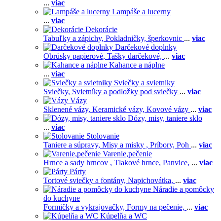
...
viac
Lampáše a lucerny
...
viac
Dekorácie
Tabuľky a zápichy,
Pokladničky, šperkovnic
...
viac
Darčekové doplnky
Obrúsky papierové,
Tašky darčekové,
...
viac
Kahance a náplne
...
viac
Sviečky a svietniky
Sviečky,
Svietníky a podložky pod sviečky
...
viac
Vázy
Sklenené vázy,
Keramické vázy,
Kovové vázy
...
viac
Dózy, misy, taniere sklo
...
viac
Stolovanie
Taniere a súpravy,
Misy a misky ,
Príbory,
Poh
...
viac
Varenie,pečenie
Hrnce a sady hrncov ,
Tlakové hrnce,
Panvice,
...
viac
Párty
Tortové sviečky a fontány,
Napichovátka,
...
viac
Náradie a pomôcky
do kuchyne
Formičky a vykrajovačky,
Formy na pečenie,
...
viac
Kúpelňa a WC