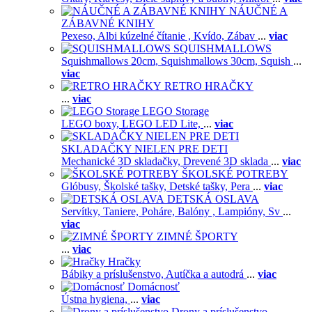
NÁUČNÉ A
ZÁBAVNÉ KNIHY
Pexeso,
Albi kúzelné čítanie ,
Kvído,
Zábav
...
viac
SQUISHMALLOWS
Squishmallows 20cm,
Squishmallows 30cm,
Squish
...
viac
RETRO HRAČKY
...
viac
LEGO Storage
LEGO boxy,
LEGO LED Lite,
...
viac
SKLADAČKY NIELEN PRE DETI
Mechanické 3D skladačky,
Drevené 3D sklada
...
viac
ŠKOLSKÉ POTREBY
Glóbusy,
Školské tašky,
Detské tašky,
Pera
...
viac
DETSKÁ OSLAVA
Servítky,
Taniere,
Poháre,
Balóny ,
Lampióny,
Sv
...
viac
ZIMNÉ ŠPORTY
...
viac
Hračky
Bábiky a príslušenstvo,
Autíčka a autodrá
...
viac
Domácnosť
Ústna hygiena,
...
viac
Drony a príslušenstvo