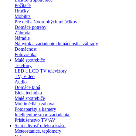
Počítače
Hračky
Mobilita
Pre deti a štvornohých miláčikov
Domáce potreby
Záhrada
Náradie
Nábytok a zariadenie domácnosti a záhrady
Domácnosť
Fotovoltika
Malé spotrebiče
Telefóny
LED a LCD TV televízory
TV, Video
Audio
Domáce kiná
Biela technika
Malé spotrebiče
Multimédiá a zábava
Fotoaparáty a kamery
Inteligentné smart zariadenia.
Príslušenstvo TV/AV
Starostlivosť o telo a krásu
Meteostanice, teplomery