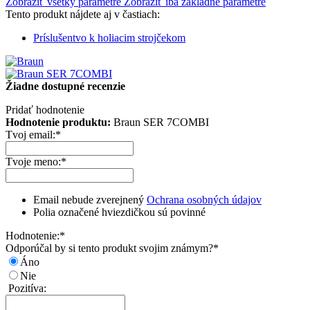
Zobraziť všetky parametre
Zobraziť iba základné parametre
Tento produkt nájdete aj v častiach:
Príslušentvo k holiacim strojčekom
Žiadne dostupné recenzie
Pridať hodnotenie
Hodnotenie produktu:
Braun SER 7COMBI
Tvoj email:
*
Tvoje meno:
*
Email nebude zverejnený
Ochrana osobných údajov
Polia označené hviezdičkou sú povinné
Hodnotenie:
*
Odporúčal by si tento produkt svojim známym?
*
Áno
Nie
Pozitíva: