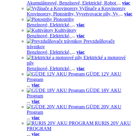
Akumulátorové,
Benzínové,
Elektrické,
Robot
...
viac
Vyžínače a Krovinorezy
Krovinorezy,
Plotostrihy,
Vyvetvovacie píly,
Vy
...
viac
Plotostrihy
Benzínové,
Elektrické,
...
viac
Kultivátory
Benzínové,
Elektrické,
...
viac
Prevzdušňovače
trávnikov
Benzínové,
Elektrické,
...
viac
Elektrické a motorové
píly
Benzínové,
Elektrické,
...
viac
GÜDE 12V AKU
Program
...
viac
GÜDE 18V AKU
Program
...
viac
GÜDE 20V AKU
Program
...
viac
RURIS 20V AKU
PROGRAM
...
viac