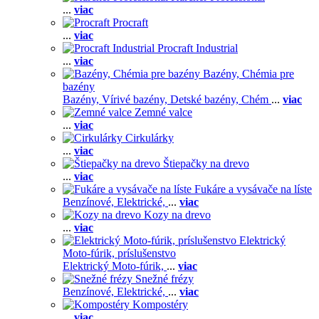
...
viac
Procraft
...
viac
Procraft Industrial
...
viac
Bazény, Chémia pre
bazény
Bazény,
Vírivé bazény,
Detské bazény,
Chém
...
viac
Zemné valce
...
viac
Cirkulárky
...
viac
Štiepačky na drevo
...
viac
Fukáre a vysávače na líste
Benzínové,
Elektrické,
...
viac
Kozy na drevo
...
viac
Elektrický
Moto-fúrik, príslušenstvo
Elektrický Moto-fúrik,
...
viac
Snežné frézy
Benzínové,
Elektrické,
...
viac
Kompostéry
...
viac