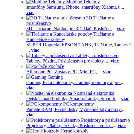
Mobilné Telefóny
smartfóny Samsung,
iPhone,
smartfóny Xiaomi,
t
...
viac
3D Tlačiarne a
príslušenstvo
3D Tlačiarne,
Náplne pre 3D Tlač,
Príslušen
...
viac
Tlačiarne a
Kancelárske potreby
SUPER Dopredaj EPSON TANK,
Tlačiarne,
Tankové
...
viac
Tablety a príslušenstvo
Tablety,
Púzdra,
Príslušenstvo pre tablety,
...
viac
Počítače
All in one PC,
Zostavy PC,
Mini PC,
...
viac
Gaming
Gaming PC a notebooky,
Gaming monitory a pro
...
viac
Nositeľná elektronika
Detské smart hodinky,
Smart náramky,
Smart h
...
viac
PC komponenty
Pamäte RAM,
Pevné disky,
Výmenné kity a boxy
...
viac
Projektory a príslušenstvo
Projektory,
Plátna,
Držiaky,
Príslušenstvo k p
...
viac
Herné konzoly