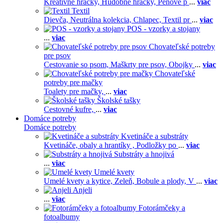
Kreatívne hračky,
Hudobné hračky,
Penové p
...
viac
Textil
Dievča,
Neutrálna kolekcia,
Chlapec,
Textil pr
...
viac
POS - vzorky a stojany
...
viac
Chovateľské potreby
pre psov
Cestovanie so psom,
Maškrty pre psov,
Obojky
...
viac
Chovateľské
potreby pre mačky
Toalety pre mačky,
...
viac
Školské tašky
Cestovné kufre,
...
viac
Domáce potreby
Domáce potreby
Kvetináče a substráty
Kvetináče, obaly a hrantíky ,
Podložky po
...
viac
Substráty a hnojivá
...
viac
Umelé kvety
Umelé kvety a kytice,
Zeleň,
Bobule a plody,
V
...
viac
Anjeli
...
viac
Fotorámčeky a
fotoalbumy