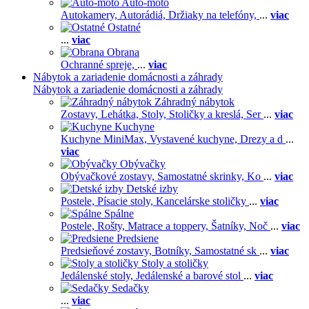
Auto-moto
Autokamery,
Autorádiá,
Držiaky na telefóny,
...
viac
Ostatné
...
viac
Obrana
Ochranné spreje,
...
viac
Nábytok a zariadenie domácnosti a záhrady
Nábytok a zariadenie domácnosti a záhrady
Záhradný nábytok
Zostavy,
Lehátka,
Stoly,
Stoličky a kreslá,
Ser
...
viac
Kuchyne
Kuchyne MiniMax,
Vystavené kuchyne,
Drezy a d
...
viac
Obývačky
Obývačkové zostavy,
Samostatné skrinky,
Ko
...
viac
Detské izby
Postele,
Písacie stoly,
Kancelárske stoličky
...
viac
Spálne
Postele,
Rošty,
Matrace a toppery,
Šatníky,
Noč
...
viac
Predsiene
Predsieňové zostavy,
Botníky,
Samostatné sk
...
viac
Stoly a stoličky
Jedálenské stoly,
Jedálenské a barové stol
...
viac
Sedačky
...
viac