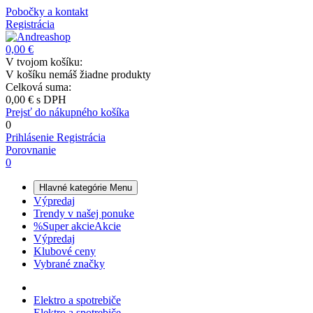
Pobočky a kontakt
Registrácia
0,00 €
V tvojom košíku:
V košíku nemáš žiadne produkty
Celková suma:
0,00 €
s DPH
Prejsť do nákupného košíka
0
Prihlásenie
Registrácia
Porovnanie
0
Hlavné kategórie
Menu
Výpredaj
Trendy v našej ponuke
%
Super akcie
Akcie
Výpredaj
Klubové ceny
Vybrané značky
Elektro a spotrebiče
Elektro a spotrebiče