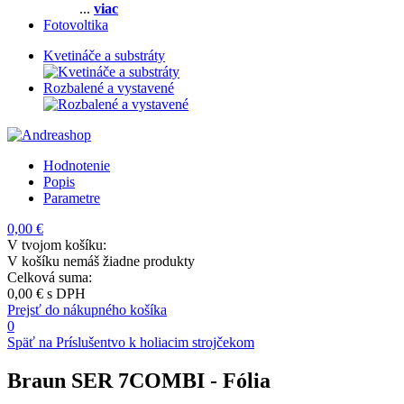
...
viac
Fotovoltika
Kvetináče a substráty
Rozbalené a vystavené
Hodnotenie
Popis
Parametre
0,00 €
V tvojom košíku:
V košíku nemáš žiadne produkty
Celková suma:
0,00 €
s DPH
Prejsť do nákupného košíka
0
Späť na Príslušentvo k holiacim strojčekom
Braun SER 7COMBI
- Fólia