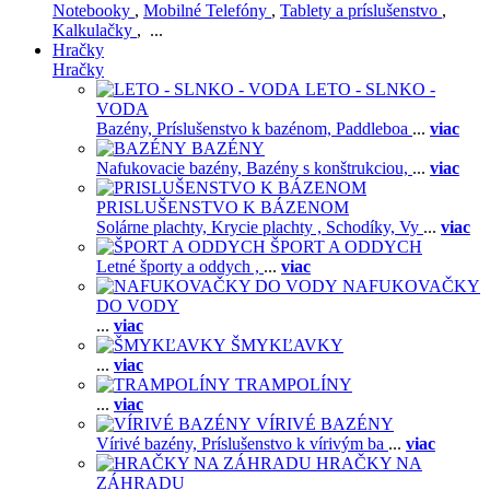
Notebooky
,
Mobilné Telefóny
,
Tablety a príslušenstvo
,
Kalkulačky
, ...
Hračky
Hračky
LETO - SLNKO -
VODA
Bazény,
Príslušenstvo k bazénom,
Paddleboa
...
viac
BAZÉNY
Nafukovacie bazény,
Bazény s konštrukciou,
...
viac
PRISLUŠENSTVO K BÁZENOM
Solárne plachty,
Krycie plachty ,
Schodíky,
Vy
...
viac
ŠPORT A ODDYCH
Letné športy a oddych ,
...
viac
NAFUKOVAČKY
DO VODY
...
viac
ŠMYKĽAVKY
...
viac
TRAMPOLÍNY
...
viac
VÍRIVÉ BAZÉNY
Vírivé bazény,
Príslušenstvo k vírivým ba
...
viac
HRAČKY NA
ZÁHRADU