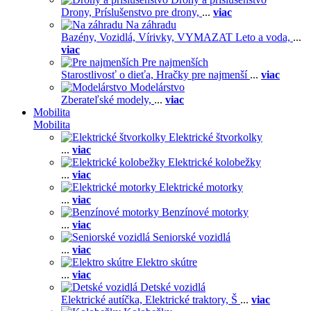
Drony,
Príslušenstvo pre drony,
...
viac
Na záhradu
Bazény,
Vozidlá,
Vírivky,
VYMAZAT Leto a voda,
...
viac
Pre najmenších
Starostlivosť o dieťa,
Hračky pre najmenší
...
viac
Modelárstvo
Zberateľské modely,
...
viac
Mobilita
Mobilita
Elektrické štvorkolky
...
viac
Elektrické kolobežky
...
viac
Elektrické motorky
...
viac
Benzínové motorky
...
viac
Seniorské vozidlá
...
viac
Elektro skútre
...
viac
Detské vozidlá
Elektrické autíčka,
Elektrické traktory,
Š
...
viac