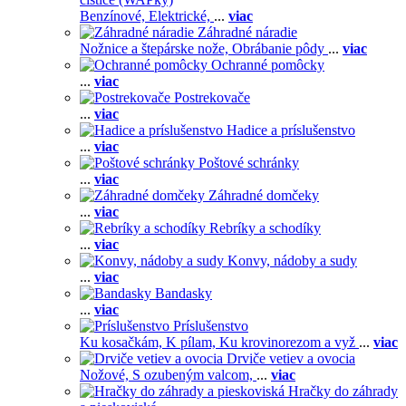
Benzínové,
Elektrické,
...
viac
Záhradné náradie
Nožnice a štepárske nože,
Obrábanie pôdy
...
viac
Ochranné pomôcky
...
viac
Postrekovače
...
viac
Hadice a príslušenstvo
...
viac
Poštové schránky
...
viac
Záhradné domčeky
...
viac
Rebríky a schodíky
...
viac
Konvy, nádoby a sudy
...
viac
Bandasky
...
viac
Príslušenstvo
Ku kosačkám,
K pílam,
Ku krovinorezom a vyž
...
viac
Drviče vetiev a ovocia
Nožové,
S ozubeným valcom,
...
viac
Hračky do záhrady