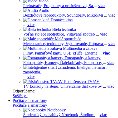
Video
Prehrávače,
Projektory a príslušenstvo,
Sa
...
viac
Audio
Bezdrôtové reproduktory,
Soundbary,
Mikro/Mi
...
viac
Domáce kiná
...
viac
Biela technika
Voľne stojace spotrebiče,
Vstavané spotreb
...
viac
Malé spotrebiče
Meteostanice, teplomery,
Vykurovanie,
Príprava
...
viac
Multimédiá a zábava
Filmy,
Pamäťové karty,
USB kľúče,
Externé
...
viac
Fotoaparáty a kamery
Fotoaparáty,
Kamery,
Ďalekohľady,
Fotopasce,
...
viac
Inteligentné smart
zariadenia.
...
viac
Príslušenstvo TV/AV
TV konzoly na stenu,
Univerzálne diaľkové ov
...
viac
Odporúčame:
Sušičky
, ...
Počítače a smartfóny
Počítače a smartfóny
Notebooky
Študentský spoľahlivý Notebook,
Štúdium
...
viac