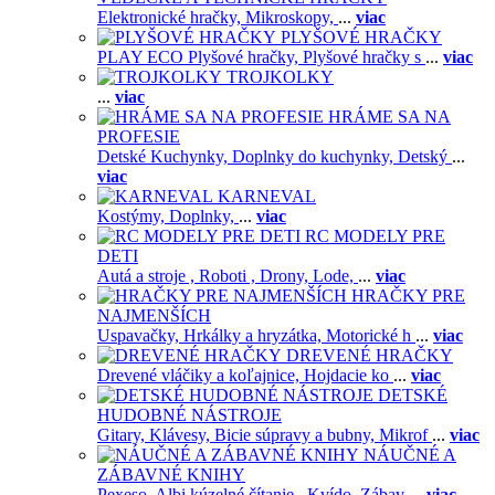
Elektronické hračky,
Mikroskopy,
...
viac
PLYŠOVÉ HRAČKY
PLAY ECO Plyšové hračky,
Plyšové hračky s
...
viac
TROJKOLKY
...
viac
HRÁME SA NA
PROFESIE
Detské Kuchynky,
Doplnky do kuchynky,
Detský
...
viac
KARNEVAL
Kostýmy,
Doplnky,
...
viac
RC MODELY PRE
DETI
Autá a stroje ,
Roboti ,
Drony,
Lode,
...
viac
HRAČKY PRE
NAJMENŠÍCH
Uspavačky,
Hrkálky a hryzátka,
Motorické h
...
viac
DREVENÉ HRAČKY
Drevené vláčiky a koľajnice,
Hojdacie ko
...
viac
DETSKÉ
HUDOBNÉ NÁSTROJE
Gitary,
Klávesy,
Bicie súpravy a bubny,
Mikrof
...
viac
NÁUČNÉ A
ZÁBAVNÉ KNIHY
Pexeso,
Albi kúzelné čítanie ,
Kvído,
Zábav
...
viac