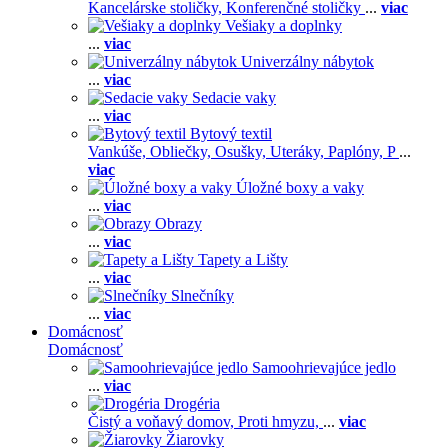
Kancelárske stoličky,
Konferenčné stoličky
...
viac
Vešiaky a doplnky
...
viac
Univerzálny nábytok
...
viac
Sedacie vaky
...
viac
Bytový textil
Vankúše,
Obliečky,
Osušky,
Uteráky,
Paplóny,
P
...
viac
Úložné boxy a vaky
...
viac
Obrazy
...
viac
Tapety a Lišty
...
viac
Slnečníky
...
viac
Domácnosť
Domácnosť
Samoohrievajúce jedlo
...
viac
Drogéria
Čistý a voňavý domov,
Proti hmyzu,
...
viac
Žiarovky