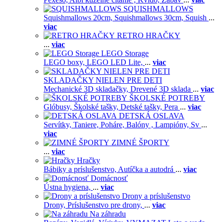
SQUISHMALLOWS
Squishmallows 20cm,
Squishmallows 30cm,
Squish
...
viac
RETRO HRAČKY
...
viac
LEGO Storage
LEGO boxy,
LEGO LED Lite,
...
viac
SKLADAČKY NIELEN PRE DETI
Mechanické 3D skladačky,
Drevené 3D sklada
...
viac
ŠKOLSKÉ POTREBY
Glóbusy,
Školské tašky,
Detské tašky,
Pera
...
viac
DETSKÁ OSLAVA
Servítky,
Taniere,
Poháre,
Balóny ,
Lampióny,
Sv
...
viac
ZIMNÉ ŠPORTY
...
viac
Hračky
Bábiky a príslušenstvo,
Autíčka a autodrá
...
viac
Domácnosť
Ústna hygiena,
...
viac
Drony a príslušenstvo
Drony,
Príslušenstvo pre drony,
...
viac
Na záhradu