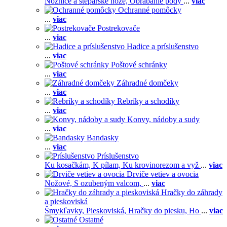
Nožnice a štepárske nože,
Obrábanie pôdy
...
viac
Ochranné pomôcky
...
viac
Postrekovače
...
viac
Hadice a príslušenstvo
...
viac
Poštové schránky
...
viac
Záhradné domčeky
...
viac
Rebríky a schodíky
...
viac
Konvy, nádoby a sudy
...
viac
Bandasky
...
viac
Príslušenstvo
Ku kosačkám,
K pílam,
Ku krovinorezom a vyž
...
viac
Drviče vetiev a ovocia
Nožové,
S ozubeným valcom,
...
viac
Hračky do záhrady
a pieskoviská
Šmykľavky,
Pieskoviská,
Hračky do piesku,
Ho
...
viac
Ostatné