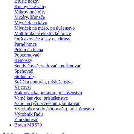
Brúsič nožov
Kuchynské váhy
Mikrovlnné rúry
Mixéry, šľahače
Mlynček na kávu
Mlynček na mäso, príslušenstvo
Multifunkčné elektrické hrnce
Odšťavovače a lisy na citrusy
Parné hrnce
Pekáreň chleba
Popcornovač
Remosky
Sendvičovač, vaflovač, muffinovač
Speňovač
Stolné rúry
Sušička potravín, príslušenstvo
Vajcovar
Vákuovačka potravín, príslušenstvo
Varné kanvice, príslušenstvo
Varič na ryžu a zeleninu, šunkovar
Výrobníky sódy (sódovače), príslušenstvo
Výrobník ľadu
Zmrzlinovač
Braun MR570