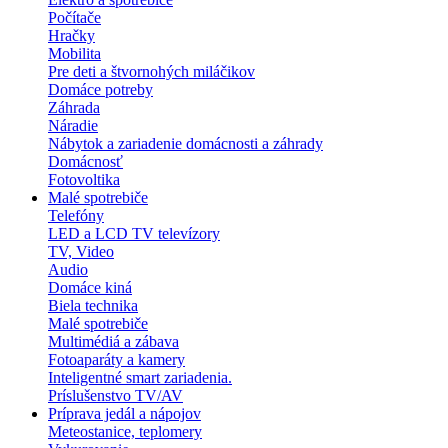
Počítače
Hračky
Mobilita
Pre deti a štvornohých miláčikov
Domáce potreby
Záhrada
Náradie
Nábytok a zariadenie domácnosti a záhrady
Domácnosť
Fotovoltika
Malé spotrebiče
Telefóny
LED a LCD TV televízory
TV, Video
Audio
Domáce kiná
Biela technika
Malé spotrebiče
Multimédiá a zábava
Fotoaparáty a kamery
Inteligentné smart zariadenia.
Príslušenstvo TV/AV
Príprava jedál a nápojov
Meteostanice, teplomery