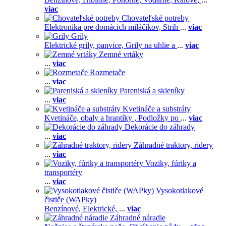
viac
Chovateľské potreby
Elektronika pre domácich miláčikov,
Strih
...
viac
Grily
Elektrické grily, panvice,
Grily na uhlie a
...
viac
Zemné vrtáky
...
viac
Rozmetače
...
viac
Pareniská a skleníky
...
viac
Kvetináče a substráty
Kvetináče, obaly a hrantíky ,
Podložky po
...
viac
Dekorácie do záhrady
...
viac
Záhradné traktory, ridery
...
viac
Voziky, fúriky a
transportéry
...
viac
Vysokotlakové
čističe (WAPky)
Benzínové,
Elektrické,
...
viac
Záhradné náradie