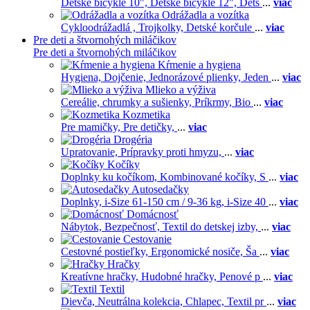
Detské bicykle 10",
Detské bicykle 12",
Dets
...
viac
Odrážadla a vozítka
Cykloodrážadlá ,
Trojkolky,
Detské korčule
...
viac
Pre deti a štvornohých miláčikov
Pre deti a štvornohých miláčikov
Kŕmenie a hygiena
Hygiena,
Dojčenie,
Jednorázové plienky,
Jeden
...
viac
Mlieko a výživa
Cereálie, chrumky a sušienky,
Príkrmy,
Bio
...
viac
Kozmetika
Pre mamičky,
Pre detičky,
...
viac
Drogéria
Upratovanie,
Prípravky proti hmyzu,
...
viac
Kočíky
Doplnky ku kočíkom,
Kombinované kočíky,
S
...
viac
Autosedačky
Doplnky,
i-Size 61-150 cm / 9-36 kg,
i-Size 40
...
viac
Domácnosť
Nábytok,
Bezpečnosť,
Textil do detskej izby,
...
viac
Cestovanie
Cestovné postieľky,
Ergonomické nosiče,
Ša
...
viac
Hračky
Kreatívne hračky,
Hudobné hračky,
Penové p
...
viac
Textil
Dievča,
Neutrálna kolekcia,
Chlapec,
Textil pr
...
viac