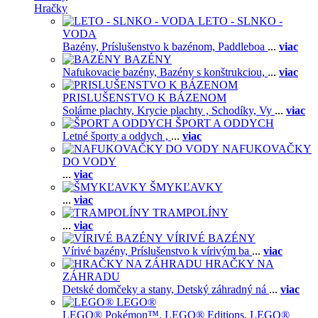
Hračky
LETO - SLNKO -
VODA
Bazény,
Príslušenstvo k bazénom,
Paddleboa
...
viac
BAZÉNY
Nafukovacie bazény,
Bazény s konštrukciou,
...
viac
PRISLUŠENSTVO K BÁZENOM
Solárne plachty,
Krycie plachty ,
Schodíky,
Vy
...
viac
ŠPORT A ODDYCH
Letné športy a oddych ,
...
viac
NAFUKOVAČKY
DO VODY
...
viac
ŠMYKĽAVKY
...
viac
TRAMPOLÍNY
...
viac
VÍRIVÉ BAZÉNY
Vírivé bazény,
Príslušenstvo k vírivým ba
...
viac
HRAČKY NA
ZÁHRADU
Detské domčeky a stany,
Detský záhradný ná
...
viac
LEGO®
LEGO® Pokémon™,
LEGO® Editions,
LEGO®