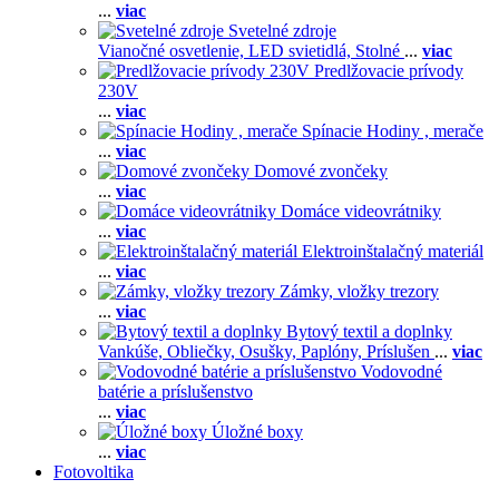
...
viac
Svetelné zdroje
Vianočné osvetlenie,
LED svietidlá,
Stolné
...
viac
Predlžovacie prívody
230V
...
viac
Spínacie Hodiny , merače
...
viac
Domové zvončeky
...
viac
Domáce videovrátniky
...
viac
Elektroinštalačný materiál
...
viac
Zámky, vložky trezory
...
viac
Bytový textil a doplnky
Vankúše,
Obliečky,
Osušky,
Paplóny,
Príslušen
...
viac
Vodovodné
batérie a príslušenstvo
...
viac
Úložné boxy
...
viac
Fotovoltika