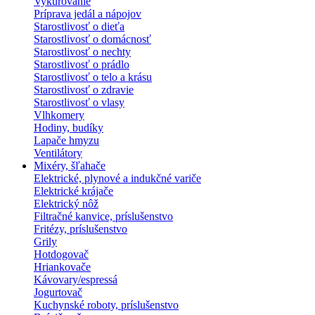
Vykurovanie
Príprava jedál a nápojov
Starostlivosť o dieťa
Starostlivosť o domácnosť
Starostlivosť o nechty
Starostlivosť o prádlo
Starostlivosť o telo a krásu
Starostlivosť o zdravie
Starostlivosť o vlasy
Vlhkomery
Hodiny, budíky
Lapače hmyzu
Ventilátory
Mixéry, šľahače
Elektrické, plynové a indukčné variče
Elektrické krájače
Elektrický nôž
Filtračné kanvice, príslušenstvo
Fritézy, príslušenstvo
Grily
Hotdogovač
Hriankovače
Kávovary/espressá
Jogurtovač
Kuchynské roboty, príslušenstvo