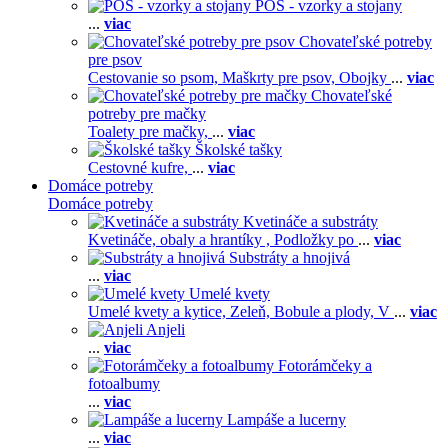
POS - vzorky a stojany
...
viac
Chovateľské potreby
pre psov
Cestovanie so psom,
Maškrty pre psov,
Obojky
...
viac
Chovateľské
potreby pre mačky
Toalety pre mačky,
...
viac
Školské tašky
Cestovné kufre,
...
viac
Domáce potreby
Domáce potreby
Kvetináče a substráty
Kvetináče, obaly a hrantíky ,
Podložky po
...
viac
Substráty a hnojivá
...
viac
Umelé kvety
Umelé kvety a kytice,
Zeleň,
Bobule a plody,
V
...
viac
Anjeli
...
viac
Fotorámčeky a
fotoalbumy
...
viac
Lampáše a lucerny
...
viac