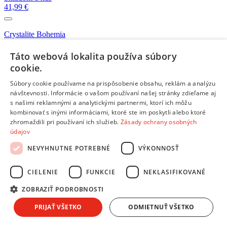
41,99 €
Crystalite Bohemia
Skladom 1 kus
16,99 €
Táto webová lokalita používa súbory
cookie.
Viac kompatibilných produktov z kategórie:
Misky a nádoby
Súbory cookie používame na prispôsobenie obsahu, reklám a analýzu
Makro
návštevnosti. Informácie o vašom používaní našej stránky zdieľame aj
Skladom 2 kusy
s našimi reklamnými a analytickými partnermi, ktorí ich môžu
2,20 €
kombinovať s inými informáciami, ktoré ste im poskytli alebo ktoré
zhromaždili pri používaní ich služieb.
Zásady ochrany osobných
údajov
Tescoma ONLINE
Na objednávku
NEVYHNUTNE POTREBNÉ
VÝKONNOSŤ
22,80 €
CIELENIE
FUNKCIE
NEKLASIFIKOVANÉ
Tescoma PRESTO
Skladom 3 kusy
ZOBRAZIŤ PODROBNOSTI
7,40 €
PRIJAŤ VŠETKO
ODMIETNUŤ VŠETKO
Tescoma PRESTO