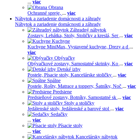
...
viac
Obrana
Ochranné spreje,
...
viac
Nábytok a zariadenie domácnosti a záhrady
Nábytok a zariadenie domácnosti a záhrady
Záhradný nábytok
Zostavy,
Lehátka,
Stoly,
Stoličky a kreslá,
Ser
...
viac
Kuchyne
Kuchyne MiniMax,
Vystavené kuchyne,
Drezy a d
...
viac
Obývačky
Obývačkové zostavy,
Samostatné skrinky,
Ko
...
viac
Detské izby
Postele,
Písacie stoly,
Kancelárske stoličky
...
viac
Spálne
Postele,
Rošty,
Matrace a toppery,
Šatníky,
Noč
...
viac
Predsiene
Predsieňové zostavy,
Botníky,
Samostatné sk
...
viac
Stoly a stoličky
Jedálenské stoly,
Jedálenské a barové stol
...
viac
Sedačky
...
viac
Písacie stoly
...
viac
Kancelársky nábytok