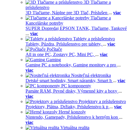
3D Tlačiarne a
príslušenstvo
3D Tlačiarne,
Náplne pre 3D Tlač,
Príslušen
...
viac
Tlačiarne a
Kancelárske potreby
SUPER Dopredaj EPSON TANK,
Tlačiarne,
Tankové
...
viac
Tablety a príslušenstvo
Tablety,
Púzdra,
Príslušenstvo pre tablety,
...
viac
Počítače
All in one PC,
Zostavy PC,
Mini PC,
...
viac
Gaming
Gaming PC a notebooky,
Gaming monitory a pro
...
viac
Nositeľná elektronika
Detské smart hodinky,
Smart náramky,
Smart h
...
viac
PC komponenty
Pamäte RAM,
Pevné disky,
Výmenné kity a boxy
...
viac
Projektory a príslušenstvo
Projektory,
Plátna,
Držiaky,
Príslušenstvo k p
...
viac
Herné konzoly
Nintendo,
Gamepady,
Príslušenstvo k herným kon
...
viac
Virtuálna realita