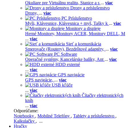
Okuliare pre Virtuálnu realitu,
Stanice a s
...
viac
Drony a príslušenstvo
Drony,
...
viac
PC Príslušenstvo
Myši,
Klávesnice,
Klávesnica + myš,
Tašky k
...
viac
Monitory a displeje
Herné Monitory,
Monitory ACER,
Monitory DELL,
M
...
viac
Sieť a komunikácia
Smerovače (Routery),
Bezdrôtové adaptéry,
...
viac
PC Software
Operačné systémy,
Kancelárske balíky,
Ant
...
viac
HDD externé
...
viac
GPS navigácie
GPS navigácie,
...
viac
USB kľúče
...
viac
Čítačky elektronických
kníh
...
viac
Odporúčame:
Notebooky
,
Mobilné Telefóny
,
Tablety a príslušenstvo
,
Kalkulačky
, ...
Hračky