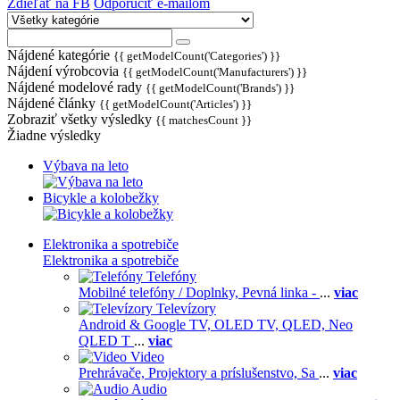
Zdieľať na FB
Odporučiť e-mailom
Nájdené kategórie
{{ getModelCount('Categories') }}
Nájdení výrobcovia
{{ getModelCount('Manufacturers') }}
Nájdené modelové rady
{{ getModelCount('Brands') }}
Nájdené články
{{ getModelCount('Articles') }}
Zobraziť všetky výsledky
{{ matchesCount }}
Žiadne výsledky
Výbava na leto
Bicykle a kolobežky
Elektronika a spotrebiče
Elektronika a spotrebiče
Telefóny
Mobilné telefóny / Doplnky,
Pevná linka -
...
viac
Televízory
Android & Google TV,
OLED TV,
QLED, Neo
QLED T
...
viac
Video
Prehrávače,
Projektory a príslušenstvo,
Sa
...
viac
Audio