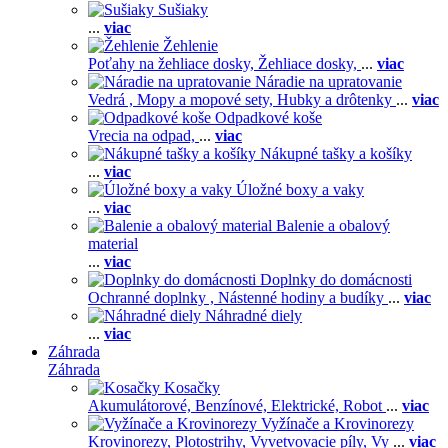
Sušiaky
...
viac
Žehlenie
Poťahy na žehliace dosky,
Žehliace dosky,
...
viac
Náradie na upratovanie
Vedrá ,
Mopy a mopové sety,
Hubky a drôtenky
...
viac
Odpadkové koše
Vrecia na odpad,
...
viac
Nákupné tašky a košíky
...
viac
Úložné boxy a vaky
...
viac
Balenie a obalový
material
...
viac
Doplnky do domácnosti
Ochranné doplnky ,
Nástenné hodiny a budíky
...
viac
Náhradné diely
...
viac
Záhrada
Záhrada
Kosačky
Akumulátorové,
Benzínové,
Elektrické,
Robot
...
viac
Vyžínače a Krovinorezy
Krovinorezy,
Plotostrihy,
Vyvetvovacie píly,
Vy
...
viac