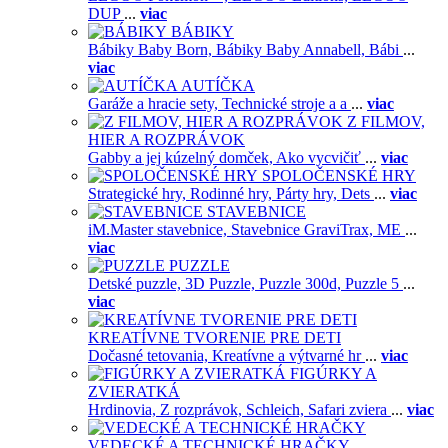
DUP
...
viac
BÁBIKY
Bábiky Baby Born,
Bábiky Baby Annabell,
Bábi
...
viac
AUTÍČKA
Garáže a hracie sety,
Technické stroje a a
...
viac
Z FILMOV,
HIER A ROZPRÁVOK
Gabby a jej kúzelný domček,
Ako vycvičiť
...
viac
SPOLOČENSKÉ HRY
Strategické hry,
Rodinné hry,
Párty hry,
Dets
...
viac
STAVEBNICE
iM.Master stavebnice,
Stavebnice GraviTrax,
ME
...
viac
PUZZLE
Detské puzzle,
3D Puzzle,
Puzzle 300d,
Puzzle 5
...
viac
KREATÍVNE TVORENIE PRE DETI
Dočasné tetovania,
Kreatívne a výtvarné hr
...
viac
FIGÚRKY A
ZVIERATKÁ
Hrdinovia,
Z rozprávok,
Schleich,
Safari zviera
...
viac
VEDECKÉ A TECHNICKÉ HRAČKY