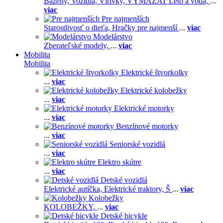
Bazény,
Vozidlá,
Vírivky,
VYMAZAT Leto a voda,
...
viac
Pre najmenších
Starostlivosť o dieťa,
Hračky pre najmenší
...
viac
Modelárstvo
Zberateľské modely,
...
viac
Mobilita
Mobilita
Elektrické štvorkolky
...
viac
Elektrické kolobežky
...
viac
Elektrické motorky
...
viac
Benzínové motorky
...
viac
Seniorské vozidlá
...
viac
Elektro skútre
...
viac
Detské vozidlá
Elektrické autíčka,
Elektrické traktory,
Š
...
viac
Kolobežky
KOLOBEŽKY,
...
viac
Detské bicykle