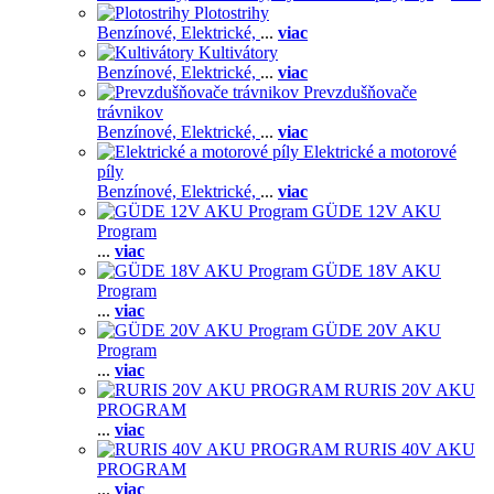
Plotostrihy
Benzínové,
Elektrické,
...
viac
Kultivátory
Benzínové,
Elektrické,
...
viac
Prevzdušňovače
trávnikov
Benzínové,
Elektrické,
...
viac
Elektrické a motorové
píly
Benzínové,
Elektrické,
...
viac
GÜDE 12V AKU
Program
...
viac
GÜDE 18V AKU
Program
...
viac
GÜDE 20V AKU
Program
...
viac
RURIS 20V AKU
PROGRAM
...
viac
RURIS 40V AKU
PROGRAM
...
viac