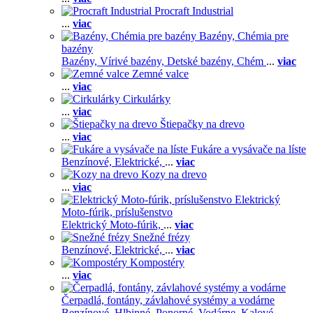
Procraft Industrial
...
viac
Bazény, Chémia pre
bazény
Bazény,
Vírivé bazény,
Detské bazény,
Chém
...
viac
Zemné valce
...
viac
Cirkulárky
...
viac
Štiepačky na drevo
...
viac
Fukáre a vysávače na líste
Benzínové,
Elektrické,
...
viac
Kozy na drevo
...
viac
Elektrický
Moto-fúrik, príslušenstvo
Elektrický Moto-fúrik,
...
viac
Snežné frézy
Benzínové,
Elektrické,
...
viac
Kompostéry
...
viac
Čerpadlá, fontány, závlahové systémy a vodárne
Benzínové,
Hlbinné,
Ponorné,
Vodárne,
Kalové,
...