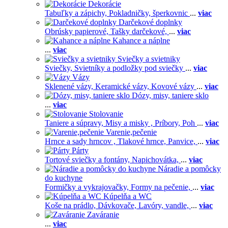
Dekorácie
Tabuľky a zápichy,
Pokladničky, šperkovnic
...
viac
Darčekové doplnky
Obrúsky papierové,
Tašky darčekové,
...
viac
Kahance a náplne
...
viac
Sviečky a svietniky
Sviečky,
Svietníky a podložky pod sviečky
...
viac
Vázy
Sklenené vázy,
Keramické vázy,
Kovové vázy
...
viac
Dózy, misy, taniere sklo
...
viac
Stolovanie
Taniere a súpravy,
Misy a misky ,
Príbory,
Poh
...
viac
Varenie,pečenie
Hrnce a sady hrncov ,
Tlakové hrnce,
Panvice,
...
viac
Párty
Tortové sviečky a fontány,
Napichovátka,
...
viac
Náradie a pomôcky
do kuchyne
Formičky a vykrajovačky,
Formy na pečenie,
...
viac
Kúpelňa a WC
Koše na prádlo,
Dávkovače,
Lavóry, vandle,
...
viac
Zaváranie
...
viac