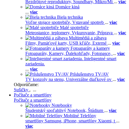
Bezdrôtové reproduktory,
Soundbary,
Mikro/Mi
...
viac
Domáce kiná
...
viac
Biela technika
Voľne stojace spotrebiče,
Vstavané spotreb
...
viac
Malé spotrebiče
Meteostanice, teplomery,
Vykurovanie,
Príprava
...
viac
Multimédiá a zábava
Filmy,
Pamäťové karty,
USB kľúče,
Externé
...
viac
Fotoaparáty a kamery
Fotoaparáty,
Kamery,
Ďalekohľady,
Fotopasce,
...
viac
Inteligentné smart
zariadenia.
...
viac
Príslušenstvo TV/AV
TV konzoly na stenu,
Univerzálne diaľkové ov
...
viac
Odporúčame:
Sušičky
, ...
Počítače a smartfóny
Počítače a smartfóny
Notebooky
Študentský spoľahlivý Notebook,
Štúdium
...
viac
Mobilné Telefóny
smartfóny Samsung,
iPhone,
smartfóny Xiaomi,
t
...
viac