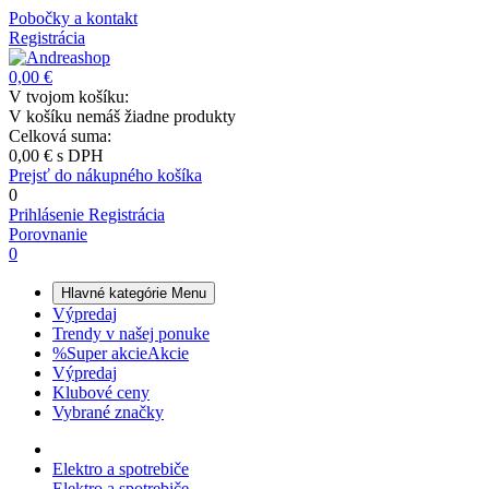
Pobočky a kontakt
Registrácia
0,00 €
V tvojom košíku:
V košíku nemáš žiadne produkty
Celková suma:
0,00 €
s DPH
Prejsť do nákupného košíka
0
Prihlásenie
Registrácia
Porovnanie
0
Hlavné kategórie
Menu
Výpredaj
Trendy v našej ponuke
%
Super akcie
Akcie
Výpredaj
Klubové ceny
Vybrané značky
Elektro a spotrebiče
Elektro a spotrebiče