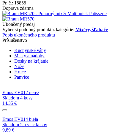
Pr. č.: 15855
Doprava zdarma
Ukončený predaj
Vyber si podobný produkt z kategórie:
Mixéry, šľahače
Popis ukončeného produktu
Príslušenstvo
Kuchynské váhy
Misky a nádoby
Dosky na krájanie
Nože
Hrnce
Panvice
Emos EV012 nerez
Skladom 4 kusy
14,35 €
Emos EV014 biela
Skladom 5 a viac kusov
9,89 €