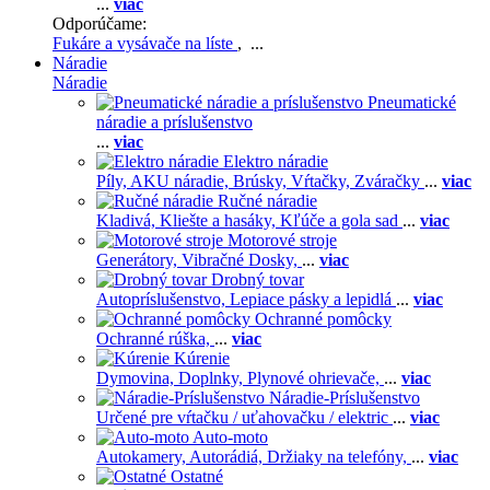
...
viac
Odporúčame:
Fukáre a vysávače na líste
, ...
Náradie
Náradie
Pneumatické
náradie a príslušenstvo
...
viac
Elektro náradie
Píly,
AKU náradie,
Brúsky,
Vŕtačky,
Zváračky
...
viac
Ručné náradie
Kladivá,
Kliešte a hasáky,
Kľúče a gola sad
...
viac
Motorové stroje
Generátory,
Vibračné Dosky,
...
viac
Drobný tovar
Autopríslušenstvo,
Lepiace pásky a lepidlá
...
viac
Ochranné pomôcky
Ochranné rúška,
...
viac
Kúrenie
Dymovina,
Doplnky,
Plynové ohrievače,
...
viac
Náradie-Príslušenstvo
Určené pre vŕtačku / uťahovačku / elektric
...
viac
Auto-moto
Autokamery,
Autorádiá,
Držiaky na telefóny,
...
viac
Ostatné