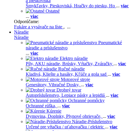
a pieskoviská
Šmykľavky,
Pieskoviská,
Hračky do piesku,
Ho
...
viac
Ostatné
...
viac
Odporúčame:
Fukáre a vysávače na líste
, ...
Náradie
Náradie
Pneumatické
náradie a príslušenstvo
...
viac
Elektro náradie
Píly,
AKU náradie,
Brúsky,
Vŕtačky,
Zváračky
...
viac
Ručné náradie
Kladivá,
Kliešte a hasáky,
Kľúče a gola sad
...
viac
Motorové stroje
Generátory,
Vibračné Dosky,
...
viac
Drobný tovar
Autopríslušenstvo,
Lepiace pásky a lepidlá
...
viac
Ochranné pomôcky
Ochranné rúška,
...
viac
Kúrenie
Dymovina,
Doplnky,
Plynové ohrievače,
...
viac
Náradie-Príslušenstvo
Určené pre vŕtačku / uťahovačku / elektric
...
viac