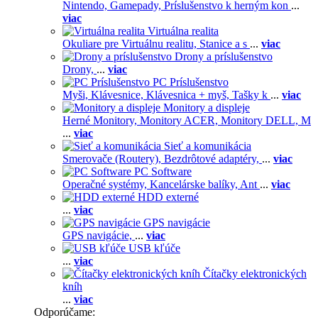
Nintendo,
Gamepady,
Príslušenstvo k herným kon
...
viac
Virtuálna realita
Okuliare pre Virtuálnu realitu,
Stanice a s
...
viac
Drony a príslušenstvo
Drony,
...
viac
PC Príslušenstvo
Myši,
Klávesnice,
Klávesnica + myš,
Tašky k
...
viac
Monitory a displeje
Herné Monitory,
Monitory ACER,
Monitory DELL,
M
...
viac
Sieť a komunikácia
Smerovače (Routery),
Bezdrôtové adaptéry,
...
viac
PC Software
Operačné systémy,
Kancelárske balíky,
Ant
...
viac
HDD externé
...
viac
GPS navigácie
GPS navigácie,
...
viac
USB kľúče
...
viac
Čítačky elektronických
kníh
...
viac
Odporúčame: