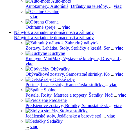
Auto-moto
Autokamery,
Autorádiá,
Držiaky na telefóny,
...
viac
Ostatné
...
viac
Obrana
Ochranné spreje,
...
viac
Nábytok a zariadenie domácnosti a záhrady
Nábytok a zariadenie domácnosti a záhrady
Záhradný nábytok
Zostavy,
Lehátka,
Stoly,
Stoličky a kreslá,
Ser
...
viac
Kuchyne
Kuchyne MiniMax,
Vystavené kuchyne,
Drezy a d
...
viac
Obývačky
Obývačkové zostavy,
Samostatné skrinky,
Ko
...
viac
Detské izby
Postele,
Písacie stoly,
Kancelárske stoličky
...
viac
Spálne
Postele,
Rošty,
Matrace a toppery,
Šatníky,
Noč
...
viac
Predsiene
Predsieňové zostavy,
Botníky,
Samostatné sk
...
viac
Stoly a stoličky
Jedálenské stoly,
Jedálenské a barové stol
...
viac
Sedačky
...
viac