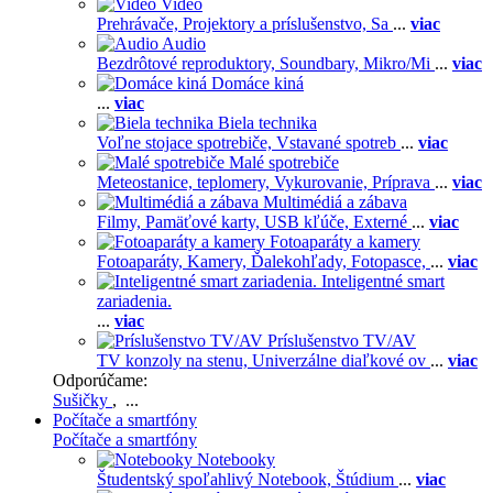
Video
Prehrávače,
Projektory a príslušenstvo,
Sa
...
viac
Audio
Bezdrôtové reproduktory,
Soundbary,
Mikro/Mi
...
viac
Domáce kiná
...
viac
Biela technika
Voľne stojace spotrebiče,
Vstavané spotreb
...
viac
Malé spotrebiče
Meteostanice, teplomery,
Vykurovanie,
Príprava
...
viac
Multimédiá a zábava
Filmy,
Pamäťové karty,
USB kľúče,
Externé
...
viac
Fotoaparáty a kamery
Fotoaparáty,
Kamery,
Ďalekohľady,
Fotopasce,
...
viac
Inteligentné smart
zariadenia.
...
viac
Príslušenstvo TV/AV
TV konzoly na stenu,
Univerzálne diaľkové ov
...
viac
Odporúčame:
Sušičky
, ...
Počítače a smartfóny
Počítače a smartfóny
Notebooky
Študentský spoľahlivý Notebook,
Štúdium
...
viac