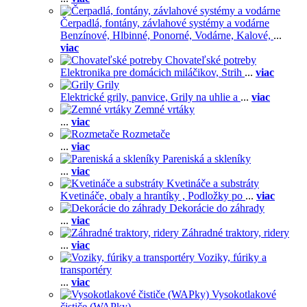
Čerpadlá, fontány, závlahové systémy a vodárne
Benzínové,
Hlbinné,
Ponorné,
Vodárne,
Kalové,
...
viac
Chovateľské potreby
Elektronika pre domácich miláčikov,
Strih
...
viac
Grily
Elektrické grily, panvice,
Grily na uhlie a
...
viac
Zemné vrtáky
...
viac
Rozmetače
...
viac
Pareniská a skleníky
...
viac
Kvetináče a substráty
Kvetináče, obaly a hrantíky ,
Podložky po
...
viac
Dekorácie do záhrady
...
viac
Záhradné traktory, ridery
...
viac
Voziky, fúriky a
transportéry
...
viac
Vysokotlakové
čističe (WAPky)