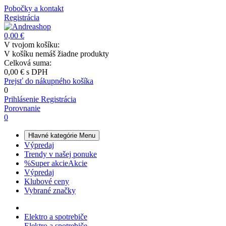
Pobočky a kontakt
Registrácia
0,00 €
V tvojom košíku:
V košíku nemáš žiadne produkty
Celková suma:
0,00 €
s DPH
Prejsť do nákupného košíka
0
Prihlásenie
Registrácia
Porovnanie
0
Hlavné kategórie
Menu
Výpredaj
Trendy v našej ponuke
%
Super akcie
Akcie
Výpredaj
Klubové ceny
Vybrané značky
Elektro a spotrebiče
Elektro a spotrebiče