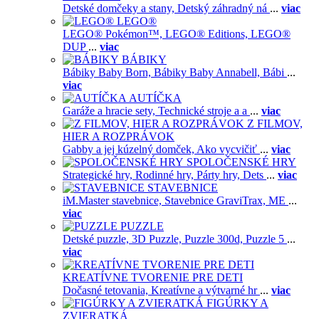
Detské domčeky a stany,
Detský záhradný ná
...
viac
LEGO®
LEGO® Pokémon™,
LEGO® Editions,
LEGO®
DUP
...
viac
BÁBIKY
Bábiky Baby Born,
Bábiky Baby Annabell,
Bábi
...
viac
AUTÍČKA
Garáže a hracie sety,
Technické stroje a a
...
viac
Z FILMOV,
HIER A ROZPRÁVOK
Gabby a jej kúzelný domček,
Ako vycvičiť
...
viac
SPOLOČENSKÉ HRY
Strategické hry,
Rodinné hry,
Párty hry,
Dets
...
viac
STAVEBNICE
iM.Master stavebnice,
Stavebnice GraviTrax,
ME
...
viac
PUZZLE
Detské puzzle,
3D Puzzle,
Puzzle 300d,
Puzzle 5
...
viac
KREATÍVNE TVORENIE PRE DETI
Dočasné tetovania,
Kreatívne a výtvarné hr
...
viac
FIGÚRKY A
ZVIERATKÁ