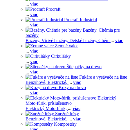
...
viac
Procraft
...
viac
Procraft Industrial
...
viac
Bazény, Chémia pre
bazény
Bazény,
Vírivé bazény,
Detské bazény,
Chém
...
viac
Zemné valce
...
viac
Cirkulárky
...
viac
Štiepačky na drevo
...
viac
Fukáre a vysávače na líste
Benzínové,
Elektrické,
...
viac
Kozy na drevo
...
viac
Elektrický
Moto-fúrik, príslušenstvo
Elektrický Moto-fúrik,
...
viac
Snežné frézy
Benzínové,
Elektrické,
...
viac
Kompostéry
...
viac