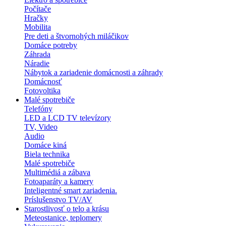
Počítače
Hračky
Mobilita
Pre deti a štvornohých miláčikov
Domáce potreby
Záhrada
Náradie
Nábytok a zariadenie domácnosti a záhrady
Domácnosť
Fotovoltika
Malé spotrebiče
Telefóny
LED a LCD TV televízory
TV, Video
Audio
Domáce kiná
Biela technika
Malé spotrebiče
Multimédiá a zábava
Fotoaparáty a kamery
Inteligentné smart zariadenia.
Príslušenstvo TV/AV
Starostlivosť o telo a krásu
Meteostanice, teplomery