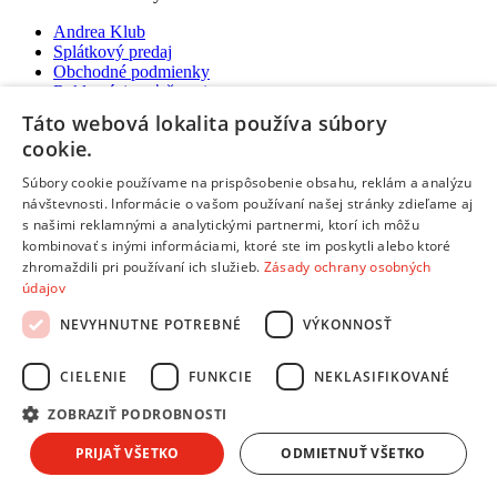
Andrea Klub
Splátkový predaj
Obchodné podmienky
Reklamácie, sťažnosti
Odstúpiť od zmluvy tu
Táto webová lokalita používa súbory
Ochrana osobných údajov
cookie.
Predĺžená záruka a poistenie
Ako nakupovať
Súbory cookie používame na prispôsobenie obsahu, reklám a analýzu
návštevnosti. Informácie o vašom používaní našej stránky zdieľame aj
Predajne a kontakty
s našimi reklamnými a analytickými partnermi, ktorí ich môžu
Centrum pre zákazníkov
kombinovať s inými informáciami, ktoré ste im poskytli alebo ktoré
zhromaždili pri používaní ich služieb.
Zásady ochrany osobných
Možnosti platby
údajov
Možnosti platby
NEVYHNUTNE POTREBNÉ
VÝKONNOSŤ
Platba na dobierku aj kartou
Predaj na splátky
Platba prevodom na účet
CIELENIE
FUNKCIE
NEKLASIFIKOVANÉ
Platba online cez internet:
ZOBRAZIŤ PODROBNOSTI
PRIJAŤ VŠETKO
ODMIETNUŤ VŠETKO
Možnosti doručenia
Možnosti doručenia