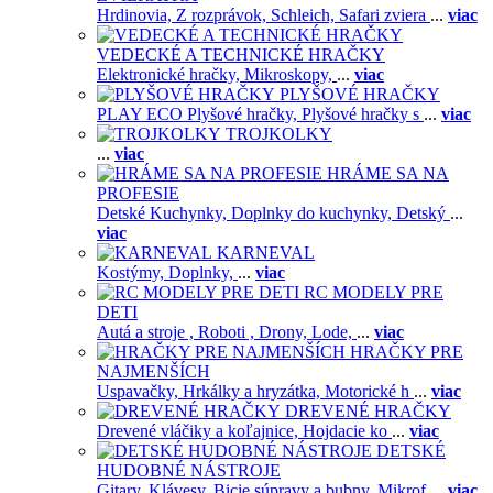
Hrdinovia,
Z rozprávok,
Schleich,
Safari zviera
...
viac
VEDECKÉ A TECHNICKÉ HRAČKY
Elektronické hračky,
Mikroskopy,
...
viac
PLYŠOVÉ HRAČKY
PLAY ECO Plyšové hračky,
Plyšové hračky s
...
viac
TROJKOLKY
...
viac
HRÁME SA NA
PROFESIE
Detské Kuchynky,
Doplnky do kuchynky,
Detský
...
viac
KARNEVAL
Kostýmy,
Doplnky,
...
viac
RC MODELY PRE
DETI
Autá a stroje ,
Roboti ,
Drony,
Lode,
...
viac
HRAČKY PRE
NAJMENŠÍCH
Uspavačky,
Hrkálky a hryzátka,
Motorické h
...
viac
DREVENÉ HRAČKY
Drevené vláčiky a koľajnice,
Hojdacie ko
...
viac
DETSKÉ
HUDOBNÉ NÁSTROJE
Gitary,
Klávesy,
Bicie súpravy a bubny,
Mikrof
...
viac