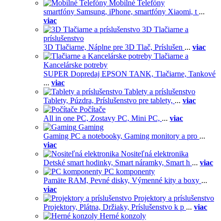
Mobilné Telefóny
smartfóny Samsung,
iPhone,
smartfóny Xiaomi,
t
...
viac
3D Tlačiarne a
príslušenstvo
3D Tlačiarne,
Náplne pre 3D Tlač,
Príslušen
...
viac
Tlačiarne a
Kancelárske potreby
SUPER Dopredaj EPSON TANK,
Tlačiarne,
Tankové
...
viac
Tablety a príslušenstvo
Tablety,
Púzdra,
Príslušenstvo pre tablety,
...
viac
Počítače
All in one PC,
Zostavy PC,
Mini PC,
...
viac
Gaming
Gaming PC a notebooky,
Gaming monitory a pro
...
viac
Nositeľná elektronika
Detské smart hodinky,
Smart náramky,
Smart h
...
viac
PC komponenty
Pamäte RAM,
Pevné disky,
Výmenné kity a boxy
...
viac
Projektory a príslušenstvo
Projektory,
Plátna,
Držiaky,
Príslušenstvo k p
...
viac
Herné konzoly