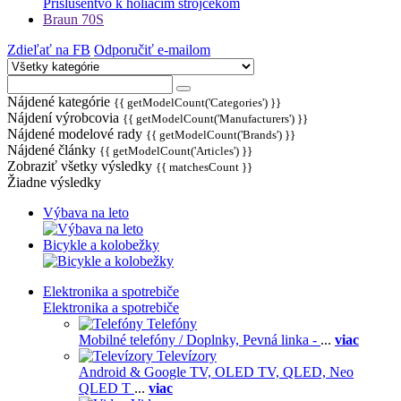
Príslušentvo k holiacim strojčekom
Braun 70S
Zdieľať na FB
Odporučiť e-mailom
Nájdené kategórie
{{ getModelCount('Categories') }}
Nájdení výrobcovia
{{ getModelCount('Manufacturers') }}
Nájdené modelové rady
{{ getModelCount('Brands') }}
Nájdené články
{{ getModelCount('Articles') }}
Zobraziť všetky výsledky
{{ matchesCount }}
Žiadne výsledky
Výbava na leto
Bicykle a kolobežky
Elektronika a spotrebiče
Elektronika a spotrebiče
Telefóny
Mobilné telefóny / Doplnky,
Pevná linka -
...
viac
Televízory
Android & Google TV,
OLED TV,
QLED, Neo
QLED T
...
viac