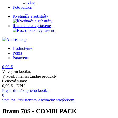
...
viac
Fotovoltika
Kvetináče a substráty
Rozbalené a vystavené
Hodnotenie
Popis
Parametre
0,00 €
V tvojom košíku:
V košíku nemáš žiadne produkty
Celková suma:
0,00 €
s DPH
Prejsť do nákupného košíka
0
Späť na Príslušentvo k holiacim strojčekom
Braun 70S
- COMBI PACK