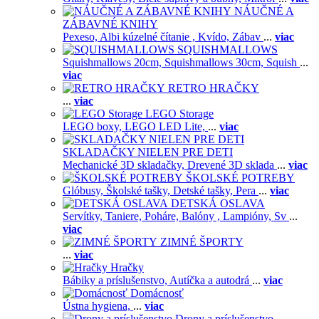
NÁUČNÉ A
ZÁBAVNÉ KNIHY
Pexeso,
Albi kúzelné čítanie ,
Kvído,
Zábav
...
viac
SQUISHMALLOWS
Squishmallows 20cm,
Squishmallows 30cm,
Squish
...
viac
RETRO HRAČKY
...
viac
LEGO Storage
LEGO boxy,
LEGO LED Lite,
...
viac
SKLADAČKY NIELEN PRE DETI
Mechanické 3D skladačky,
Drevené 3D sklada
...
viac
ŠKOLSKÉ POTREBY
Glóbusy,
Školské tašky,
Detské tašky,
Pera
...
viac
DETSKÁ OSLAVA
Servítky,
Taniere,
Poháre,
Balóny ,
Lampióny,
Sv
...
viac
ZIMNÉ ŠPORTY
...
viac
Hračky
Bábiky a príslušenstvo,
Autíčka a autodrá
...
viac
Domácnosť
Ústna hygiena,
...
viac
Drony a príslušenstvo