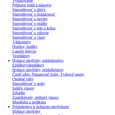
Vykurovanie
Príprava jedál a nápojov
Starostlivosť o dieťa
Starostlivosť o domácnosť
Starostlivosť o nechty
Starostlivosť o prádlo
Starostlivosť o telo a krásu
Starostlivosť o zdravie
Starostlivosť o vlasy
Vlhkomery
Hodiny, budíky
Lapače hmyzu
Ventilátory
Holiace strojčeky, príslušenstvo
Epilátory/depilátory
Holiace strojčeky, príslušenstvo
Čistič pleti, Naparovač tváre, Tvárové sauny
Osobné váhy
Starostlivosť o nohy
Sušiče vlasov
Zrkadlo
Zastrihávače, strihače vlasov
Manikúra a pedikúra
Príslušentvo k holiacim strojčekom
Holiace strojčeky