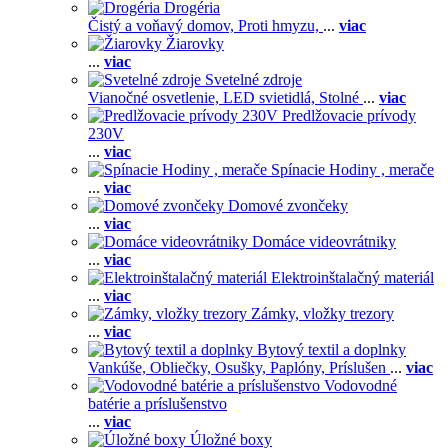
Drogéria
Čistý a voňavý domov,
Proti hmyzu,
...
viac
Žiarovky
...
viac
Svetelné zdroje
Vianočné osvetlenie,
LED svietidlá,
Stolné
...
viac
Predlžovacie prívody
230V
...
viac
Spínacie Hodiny , merače
...
viac
Domové zvončeky
...
viac
Domáce videovrátniky
...
viac
Elektroinštalačný materiál
...
viac
Zámky, vložky trezory
...
viac
Bytový textil a doplnky
Vankúše,
Obliečky,
Osušky,
Paplóny,
Príslušen
...
viac
Vodovodné
batérie a príslušenstvo
...
viac
Úložné boxy