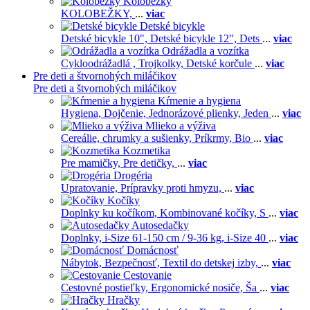
Kolobežky
KOLOBEŽKY,
...
viac
Detské bicykle
Detské bicykle 10",
Detské bicykle 12",
Dets
...
viac
Odrážadla a vozítka
Cykloodrážadlá ,
Trojkolky,
Detské korčule
...
viac
Pre deti a štvornohých miláčikov
Pre deti a štvornohých miláčikov
Kŕmenie a hygiena
Hygiena,
Dojčenie,
Jednorázové plienky,
Jeden
...
viac
Mlieko a výživa
Cereálie, chrumky a sušienky,
Príkrmy,
Bio
...
viac
Kozmetika
Pre mamičky,
Pre detičky,
...
viac
Drogéria
Upratovanie,
Prípravky proti hmyzu,
...
viac
Kočíky
Doplnky ku kočíkom,
Kombinované kočíky,
S
...
viac
Autosedačky
Doplnky,
i-Size 61-150 cm / 9-36 kg,
i-Size 40
...
viac
Domácnosť
Nábytok,
Bezpečnosť,
Textil do detskej izby,
...
viac
Cestovanie
Cestovné postieľky,
Ergonomické nosiče,
Ša
...
viac
Hračky