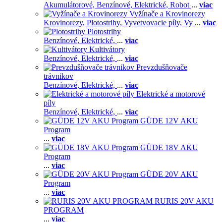
Akumulátorové,
Benzínové,
Elektrické,
Robot
...
viac
Vyžínače a Krovinorezy
Krovinorezy,
Plotostrihy,
Vyvetvovacie píly,
Vy
...
viac
Plotostrihy
Benzínové,
Elektrické,
...
viac
Kultivátory
Benzínové,
Elektrické,
...
viac
Prevzdušňovače
trávnikov
Benzínové,
Elektrické,
...
viac
Elektrické a motorové
píly
Benzínové,
Elektrické,
...
viac
GÜDE 12V AKU
Program
...
viac
GÜDE 18V AKU
Program
...
viac
GÜDE 20V AKU
Program
...
viac
RURIS 20V AKU
PROGRAM
...
viac