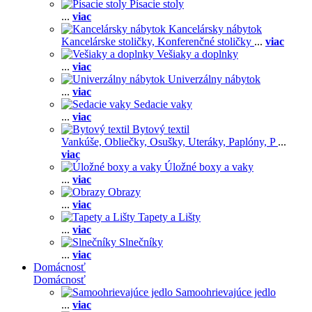
Písacie stoly
...
viac
Kancelársky nábytok
Kancelárske stoličky,
Konferenčné stoličky
...
viac
Vešiaky a doplnky
...
viac
Univerzálny nábytok
...
viac
Sedacie vaky
...
viac
Bytový textil
Vankúše,
Obliečky,
Osušky,
Uteráky,
Paplóny,
P
...
viac
Úložné boxy a vaky
...
viac
Obrazy
...
viac
Tapety a Lišty
...
viac
Slnečníky
...
viac
Domácnosť
Domácnosť
Samoohrievajúce jedlo
...
viac