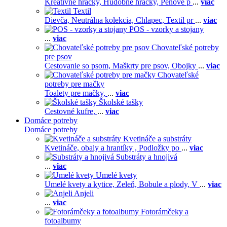
Kreatívne hračky,
Hudobné hračky,
Penové p
...
viac
Textil
Dievča,
Neutrálna kolekcia,
Chlapec,
Textil pr
...
viac
POS - vzorky a stojany
...
viac
Chovateľské potreby
pre psov
Cestovanie so psom,
Maškrty pre psov,
Obojky
...
viac
Chovateľské
potreby pre mačky
Toalety pre mačky,
...
viac
Školské tašky
Cestovné kufre,
...
viac
Domáce potreby
Domáce potreby
Kvetináče a substráty
Kvetináče, obaly a hrantíky ,
Podložky po
...
viac
Substráty a hnojivá
...
viac
Umelé kvety
Umelé kvety a kytice,
Zeleň,
Bobule a plody,
V
...
viac
Anjeli
...
viac
Fotorámčeky a
fotoalbumy