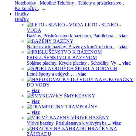
Notebooky
,
Mobilné Telefóny
,
Tablety a príslušenstvo
,
Kalkulačky
, ...
Hračky
Hračky
LETO - SLNKO -
VODA
Bazény,
Príslušenstvo k bazénom,
Paddleboa
...
viac
BAZÉNY
Nafukovacie bazény,
Bazény s konštrukciou,
...
viac
PRISLUŠENSTVO K BÁZENOM
Solárne plachty,
Krycie plachty ,
Schodíky,
Vy
...
viac
ŠPORT A ODDYCH
Letné športy a oddych ,
...
viac
NAFUKOVAČKY
DO VODY
...
viac
ŠMYKĽAVKY
...
viac
TRAMPOLÍNY
...
viac
VÍRIVÉ BAZÉNY
Vírivé bazény,
Príslušenstvo k vírivým ba
...
viac
HRAČKY NA
ZÁHRADU