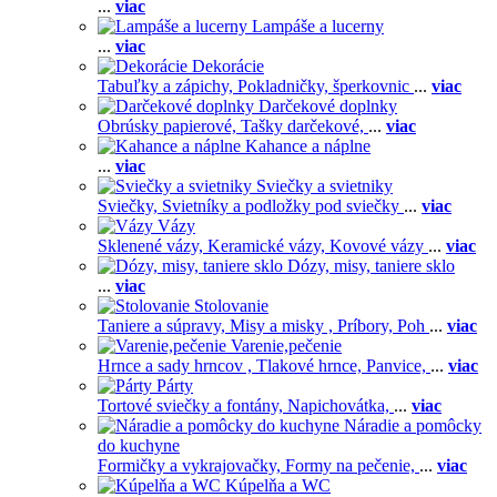
...
viac
Lampáše a lucerny
...
viac
Dekorácie
Tabuľky a zápichy,
Pokladničky, šperkovnic
...
viac
Darčekové doplnky
Obrúsky papierové,
Tašky darčekové,
...
viac
Kahance a náplne
...
viac
Sviečky a svietniky
Sviečky,
Svietníky a podložky pod sviečky
...
viac
Vázy
Sklenené vázy,
Keramické vázy,
Kovové vázy
...
viac
Dózy, misy, taniere sklo
...
viac
Stolovanie
Taniere a súpravy,
Misy a misky ,
Príbory,
Poh
...
viac
Varenie,pečenie
Hrnce a sady hrncov ,
Tlakové hrnce,
Panvice,
...
viac
Párty
Tortové sviečky a fontány,
Napichovátka,
...
viac
Náradie a pomôcky
do kuchyne
Formičky a vykrajovačky,
Formy na pečenie,
...
viac
Kúpelňa a WC