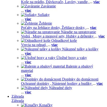
Koše na prádlo,
Dávkovače,
Lavóry, vandle,
...
viac
Zaváranie
...
viac
Sušiaky
...
viac
Žehlenie
Poťahy na žehliace dosky,
Žehliace dosky,
...
viac
Náradie na upratovanie
Vedrá ,
Mopy a mopové sety,
Hubky a drôtenky
...
viac
Odpadkové koše
Vrecia na odpad,
...
viac
Nákupné tašky a košíky
...
viac
Úložné boxy a vaky
...
viac
Balenie a obalový
material
...
viac
Doplnky do domácnosti
Ochranné doplnky ,
Nástenné hodiny a budíky
...
viac
Náhradné diely
...
viac
Záhrada
Záhrada
Kosačky