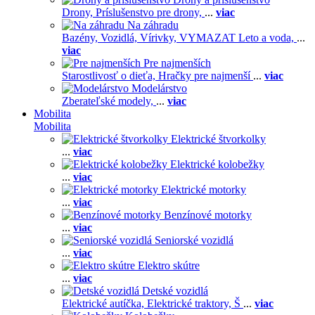
Drony,
Príslušenstvo pre drony,
...
viac
Na záhradu
Bazény,
Vozidlá,
Vírivky,
VYMAZAT Leto a voda,
...
viac
Pre najmenších
Starostlivosť o dieťa,
Hračky pre najmenší
...
viac
Modelárstvo
Zberateľské modely,
...
viac
Mobilita
Mobilita
Elektrické štvorkolky
...
viac
Elektrické kolobežky
...
viac
Elektrické motorky
...
viac
Benzínové motorky
...
viac
Seniorské vozidlá
...
viac
Elektro skútre
...
viac
Detské vozidlá
Elektrické autíčka,
Elektrické traktory,
Š
...
viac