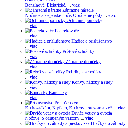
Benzínové,
Elektrické,
...
viac
Záhradné náradie
Nožnice a štepárske nože,
Obrábanie pôdy
...
viac
Ochranné pomôcky
...
viac
Postrekovače
...
viac
Hadice a príslušenstvo
...
viac
Poštové schránky
...
viac
Záhradné domčeky
...
viac
Rebríky a schodíky
...
viac
Konvy, nádoby a sudy
...
viac
Bandasky
...
viac
Príslušenstvo
Ku kosačkám,
K pílam,
Ku krovinorezom a vyž
...
viac
Drviče vetiev a ovocia
Nožové,
S ozubeným valcom,
...
viac
Hračky do záhrady