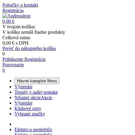
Pobočky a kontakt
Registrácia
0,00 €
V tvojom košíku:
V košíku nemáš žiadne produkty
Celková suma:
0,00 €
s DPH
Prejsť do nákupného košíka
0
Prihlásenie
Registrácia
Porovnanie
0
Hlavné kategórie
Menu
Výpredaj
Trendy v našej ponuke
%
Super akcie
Akcie
Výpredaj
Klubové ceny
Vybrané značky
Elektro a spotrebiče
Elektro a spotrebiče