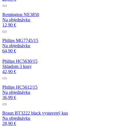
Remington NE3850
Na objednávku
12,90 €
Philips MG7745/15
Na objednávku
64,90 €
Philips HC5630/15
Skladom 3 kusy
42,90 €
Philips HC5612/15
Na objednávku
36,99 €
Braun BT3222 black vystavený kus
Na objednávku
28,90 €