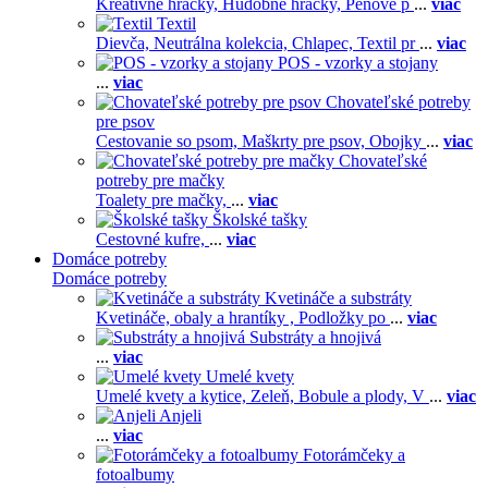
Kreatívne hračky,
Hudobné hračky,
Penové p
...
viac
Textil
Dievča,
Neutrálna kolekcia,
Chlapec,
Textil pr
...
viac
POS - vzorky a stojany
...
viac
Chovateľské potreby
pre psov
Cestovanie so psom,
Maškrty pre psov,
Obojky
...
viac
Chovateľské
potreby pre mačky
Toalety pre mačky,
...
viac
Školské tašky
Cestovné kufre,
...
viac
Domáce potreby
Domáce potreby
Kvetináče a substráty
Kvetináče, obaly a hrantíky ,
Podložky po
...
viac
Substráty a hnojivá
...
viac
Umelé kvety
Umelé kvety a kytice,
Zeleň,
Bobule a plody,
V
...
viac
Anjeli
...
viac
Fotorámčeky a
fotoalbumy