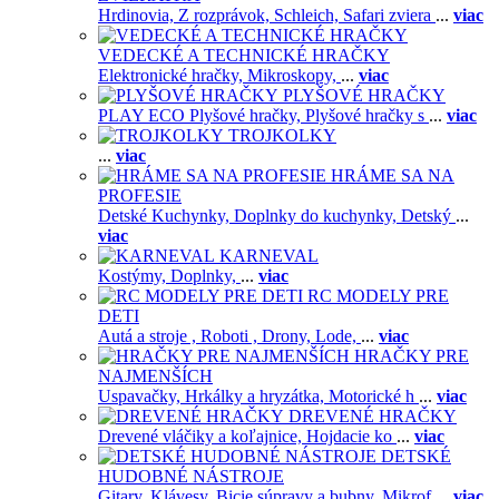
Hrdinovia,
Z rozprávok,
Schleich,
Safari zviera
...
viac
VEDECKÉ A TECHNICKÉ HRAČKY
Elektronické hračky,
Mikroskopy,
...
viac
PLYŠOVÉ HRAČKY
PLAY ECO Plyšové hračky,
Plyšové hračky s
...
viac
TROJKOLKY
...
viac
HRÁME SA NA
PROFESIE
Detské Kuchynky,
Doplnky do kuchynky,
Detský
...
viac
KARNEVAL
Kostýmy,
Doplnky,
...
viac
RC MODELY PRE
DETI
Autá a stroje ,
Roboti ,
Drony,
Lode,
...
viac
HRAČKY PRE
NAJMENŠÍCH
Uspavačky,
Hrkálky a hryzátka,
Motorické h
...
viac
DREVENÉ HRAČKY
Drevené vláčiky a koľajnice,
Hojdacie ko
...
viac
DETSKÉ
HUDOBNÉ NÁSTROJE
Gitary,
Klávesy,
Bicie súpravy a bubny,
Mikrof
...
viac