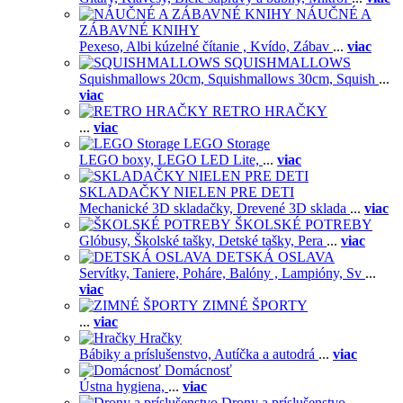
NÁUČNÉ A
ZÁBAVNÉ KNIHY
Pexeso,
Albi kúzelné čítanie ,
Kvído,
Zábav
...
viac
SQUISHMALLOWS
Squishmallows 20cm,
Squishmallows 30cm,
Squish
...
viac
RETRO HRAČKY
...
viac
LEGO Storage
LEGO boxy,
LEGO LED Lite,
...
viac
SKLADAČKY NIELEN PRE DETI
Mechanické 3D skladačky,
Drevené 3D sklada
...
viac
ŠKOLSKÉ POTREBY
Glóbusy,
Školské tašky,
Detské tašky,
Pera
...
viac
DETSKÁ OSLAVA
Servítky,
Taniere,
Poháre,
Balóny ,
Lampióny,
Sv
...
viac
ZIMNÉ ŠPORTY
...
viac
Hračky
Bábiky a príslušenstvo,
Autíčka a autodrá
...
viac
Domácnosť
Ústna hygiena,
...
viac
Drony a príslušenstvo