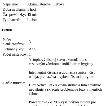
Napájanie:
Akumulátorové, Sieťové
Doba nabíjania:
1 hod.
Čas prevádzky:
45 min.
Typ batérií:
Li-Ion
Funkcie
Počet
3
planžiet/frézok:
Ochranný kryt:
Áno
Počet nástavcov:
1
5 stupňový displej stavu akumulátora s
cestovným zámkom a indikátorom hygieny
Inteligentná čistiaca a dobíjacia stanica - čistí,
nabíja, premazáva a vyberá čistiaci program
Ďalšie funkcie:
UltraActiveLift - Aktívna strihacia lišta efektívne
nadvihuje a skracuje problémové fúzy v menších
ťahoch
PowerDrive - o 20% vyšší výkon motora pre