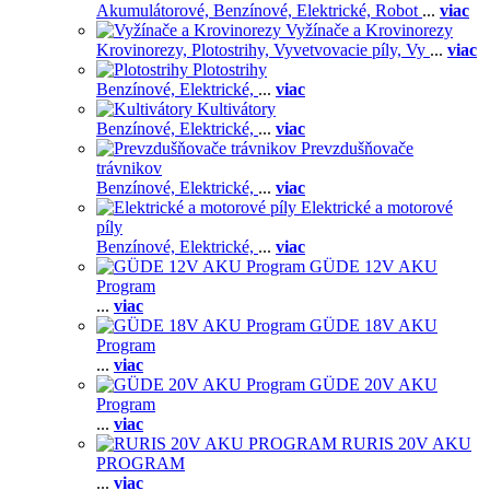
Akumulátorové,
Benzínové,
Elektrické,
Robot
...
viac
Vyžínače a Krovinorezy
Krovinorezy,
Plotostrihy,
Vyvetvovacie píly,
Vy
...
viac
Plotostrihy
Benzínové,
Elektrické,
...
viac
Kultivátory
Benzínové,
Elektrické,
...
viac
Prevzdušňovače
trávnikov
Benzínové,
Elektrické,
...
viac
Elektrické a motorové
píly
Benzínové,
Elektrické,
...
viac
GÜDE 12V AKU
Program
...
viac
GÜDE 18V AKU
Program
...
viac
GÜDE 20V AKU
Program
...
viac
RURIS 20V AKU
PROGRAM
...
viac