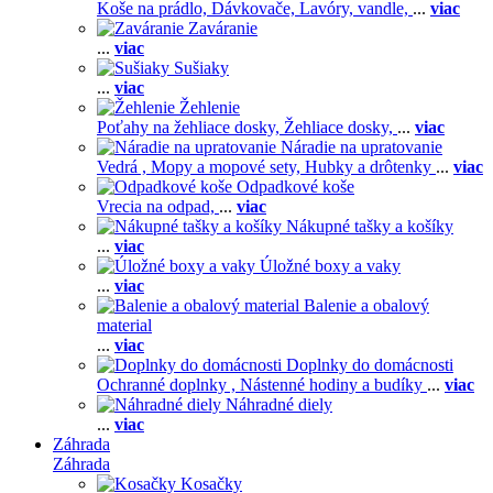
Koše na prádlo,
Dávkovače,
Lavóry, vandle,
...
viac
Zaváranie
...
viac
Sušiaky
...
viac
Žehlenie
Poťahy na žehliace dosky,
Žehliace dosky,
...
viac
Náradie na upratovanie
Vedrá ,
Mopy a mopové sety,
Hubky a drôtenky
...
viac
Odpadkové koše
Vrecia na odpad,
...
viac
Nákupné tašky a košíky
...
viac
Úložné boxy a vaky
...
viac
Balenie a obalový
material
...
viac
Doplnky do domácnosti
Ochranné doplnky ,
Nástenné hodiny a budíky
...
viac
Náhradné diely
...
viac
Záhrada
Záhrada
Kosačky