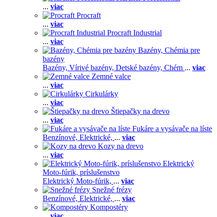
...
viac
Procraft
...
viac
Procraft Industrial
...
viac
Bazény, Chémia pre
bazény
Bazény,
Vírivé bazény,
Detské bazény,
Chém
...
viac
Zemné valce
...
viac
Cirkulárky
...
viac
Štiepačky na drevo
...
viac
Fukáre a vysávače na líste
Benzínové,
Elektrické,
...
viac
Kozy na drevo
...
viac
Elektrický
Moto-fúrik, príslušenstvo
Elektrický Moto-fúrik,
...
viac
Snežné frézy
Benzínové,
Elektrické,
...
viac
Kompostéry
...
viac