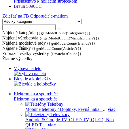
Príslušentvo k holiacim strojčekom
Braun 5090CC
Zdieľať na FB
Odporučiť e-mailom
Nájdené kategórie
{{ getModelCount('Categories') }}
Nájdení výrobcovia
{{ getModelCount('Manufacturers') }}
Nájdené modelové rady
{{ getModelCount('Brands') }}
Nájdené články
{{ getModelCount('Articles') }}
Zobraziť všetky výsledky
{{ matchesCount }}
Žiadne výsledky
Výbava na leto
Bicykle a kolobežky
Elektronika a spotrebiče
Elektronika a spotrebiče
Telefóny
Mobilné telefóny / Doplnky,
Pevná linka -
...
viac
Televízory
Android & Google TV,
OLED TV,
QLED, Neo
QLED T
...
viac