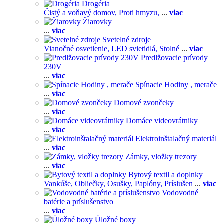
Drogéria
Čistý a voňavý domov,
Proti hmyzu,
...
viac
Žiarovky
...
viac
Svetelné zdroje
Vianočné osvetlenie,
LED svietidlá,
Stolné
...
viac
Predlžovacie prívody
230V
...
viac
Spínacie Hodiny , merače
...
viac
Domové zvončeky
...
viac
Domáce videovrátniky
...
viac
Elektroinštalačný materiál
...
viac
Zámky, vložky trezory
...
viac
Bytový textil a doplnky
Vankúše,
Obliečky,
Osušky,
Paplóny,
Príslušen
...
viac
Vodovodné
batérie a príslušenstvo
...
viac
Úložné boxy