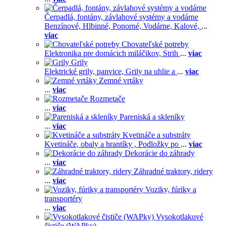
Čerpadlá, fontány, závlahové systémy a vodárne
Benzínové,
Hlbinné,
Ponorné,
Vodárne,
Kalové,
...
viac
Chovateľské potreby
Elektronika pre domácich miláčikov,
Strih
...
viac
Grily
Elektrické grily, panvice,
Grily na uhlie a
...
viac
Zemné vrtáky
...
viac
Rozmetače
...
viac
Pareniská a skleníky
...
viac
Kvetináče a substráty
Kvetináče, obaly a hrantíky ,
Podložky po
...
viac
Dekorácie do záhrady
...
viac
Záhradné traktory, ridery
...
viac
Voziky, fúriky a
transportéry
...
viac
Vysokotlakové
čističe (WAPky)