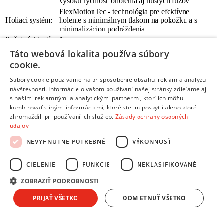
vysokú rýchlosť oholenia aj hustých fúzov
FlexMotionTec - technológia pre efektívne
Holiaci systém:
holenie s minimálnym tlakom na pokožku a s
minimalizáciou podráždenia
Počet rýchlostí:
1
Počet stupňov
Táto webová lokalita používa súbory
1
zastrihávania:
cookie.
5 stupňový displej stavu akumulátora s
cestovným zámkom a indikátorom hygieny
Súbory cookie používame na prispôsobenie obsahu, reklám a analýzu
návštevnosti. Informácie o vašom používaní našej stránky zdieľame aj
Inteligentná čistiaca a dobíjacia stanica - čistí,
s našimi reklamnými a analytickými partnermi, ktorí ich môžu
nabíja, premazáva a vyberá čistiaci program
kombinovať s inými informáciami, ktoré ste im poskytli alebo ktoré
zhromaždili pri používaní ich služieb.
Zásady ochrany osobných
Rýchlonabíjanie:
UltraActiveLift - Aktívna strihacia lišta efektívne
údajov
nadvihuje a skracuje problémové fúzy v menších
ťahoch
NEVYHNUTNE POTREBNÉ
VÝKONNOSŤ
PowerDrive - o 20% vyšší výkon motora pre
CIELENIE
FUNKCIE
NEKLASIFIKOVANÉ
vysokú rýchlosť oholenia aj hustých fúzov
FlexMotionTec - technológia pre efektívne
Nastavenie
ZOBRAZIŤ PODROBNOSTI
holenie s minimálnym tlakom na pokožku a s
dĺžky:
minimalizáciou podráždenia mm
PRIJAŤ VŠETKO
ODMIETNUŤ VŠETKO
Holenie tváre:
Áno
Holenie brady:
Áno