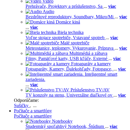
Video
Prehrávače,
Projektory a príslušenstvo,
Sa
...
viac
Audio
Bezdrôtové reproduktory,
Soundbary,
Mikro/Mi
...
viac
Domáce kiná
...
viac
Biela technika
Voľne stojace spotrebiče,
Vstavané spotreb
...
viac
Malé spotrebiče
Meteostanice, teplomery,
Vykurovanie,
Príprava
...
viac
Multimédiá a zábava
Filmy,
Pamäťové karty,
USB kľúče,
Externé
...
viac
Fotoaparáty a kamery
Fotoaparáty,
Kamery,
Ďalekohľady,
Fotopasce,
...
viac
Inteligentné smart
zariadenia.
...
viac
Príslušenstvo TV/AV
TV konzoly na stenu,
Univerzálne diaľkové ov
...
viac
Odporúčame:
Sušičky
, ...
Počítače a smartfóny
Počítače a smartfóny
Notebooky
Študentský spoľahlivý Notebook,
Štúdium
...
viac