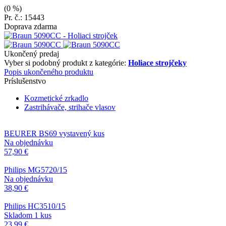
(0 %)
Pr. č.: 15443
Doprava zdarma
Ukončený predaj
Vyber si podobný produkt z kategórie:
Holiace strojčeky
Popis ukončeného produktu
Príslušenstvo
Kozmetické zrkadlo
Zastrihávače, strihače vlasov
BEURER BS69 vystavený kus
Na objednávku
57,90 €
Philips MG5720/15
Na objednávku
38,90 €
Philips HC3510/15
Skladom 1 kus
23,99 €