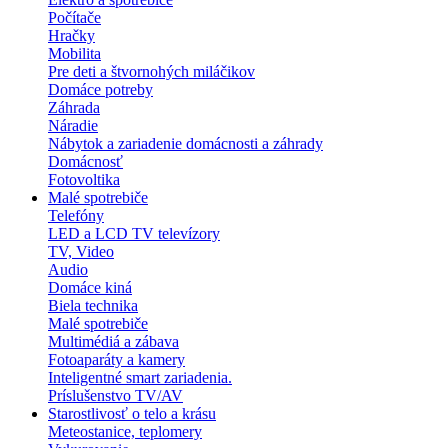
Počítače
Hračky
Mobilita
Pre deti a štvornohých miláčikov
Domáce potreby
Záhrada
Náradie
Nábytok a zariadenie domácnosti a záhrady
Domácnosť
Fotovoltika
Malé spotrebiče
Telefóny
LED a LCD TV televízory
TV, Video
Audio
Domáce kiná
Biela technika
Malé spotrebiče
Multimédiá a zábava
Fotoaparáty a kamery
Inteligentné smart zariadenia.
Príslušenstvo TV/AV
Starostlivosť o telo a krásu
Meteostanice, teplomery