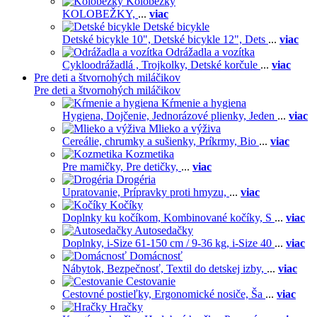
Kolobežky
KOLOBEŽKY,
...
viac
Detské bicykle
Detské bicykle 10",
Detské bicykle 12",
Dets
...
viac
Odrážadla a vozítka
Cykloodrážadlá ,
Trojkolky,
Detské korčule
...
viac
Pre deti a štvornohých miláčikov
Pre deti a štvornohých miláčikov
Kŕmenie a hygiena
Hygiena,
Dojčenie,
Jednorázové plienky,
Jeden
...
viac
Mlieko a výživa
Cereálie, chrumky a sušienky,
Príkrmy,
Bio
...
viac
Kozmetika
Pre mamičky,
Pre detičky,
...
viac
Drogéria
Upratovanie,
Prípravky proti hmyzu,
...
viac
Kočíky
Doplnky ku kočíkom,
Kombinované kočíky,
S
...
viac
Autosedačky
Doplnky,
i-Size 61-150 cm / 9-36 kg,
i-Size 40
...
viac
Domácnosť
Nábytok,
Bezpečnosť,
Textil do detskej izby,
...
viac
Cestovanie
Cestovné postieľky,
Ergonomické nosiče,
Ša
...
viac
Hračky