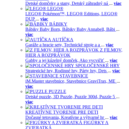
Detské domčeky a stany,
Detský záhradný ná
...
viac
LEGO®
LEGO® Pokémon™,
LEGO® Editions,
LEGO®
DUP
...
viac
BÁBIKY
Bábiky Baby Born,
Bábiky Baby Annabell,
Bábi
...
viac
AUTÍČKA
Garáže a hracie sety,
Technické stroje a a
...
viac
Z FILMOV,
HIER A ROZPRÁVOK
Gabby a jej kúzelný domček,
Ako vycvičiť
...
viac
SPOLOČENSKÉ HRY
Strategické hry,
Rodinné hry,
Párty hry,
Dets
...
viac
STAVEBNICE
iM.Master stavebnice,
Stavebnice GraviTrax,
ME
...
viac
PUZZLE
Detské puzzle,
3D Puzzle,
Puzzle 300d,
Puzzle 5
...
viac
KREATÍVNE TVORENIE PRE DETI
Dočasné tetovania,
Kreatívne a výtvarné hr
...
viac
FIGÚRKY A
ZVIERATKÁ