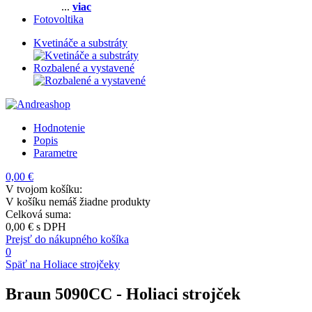
...
viac
Fotovoltika
Kvetináče a substráty
Rozbalené a vystavené
Hodnotenie
Popis
Parametre
0,00 €
V tvojom košíku:
V košíku nemáš žiadne produkty
Celková suma:
0,00 €
s DPH
Prejsť do nákupného košíka
0
Späť na Holiace strojčeky
Braun 5090CC
- Holiaci strojček