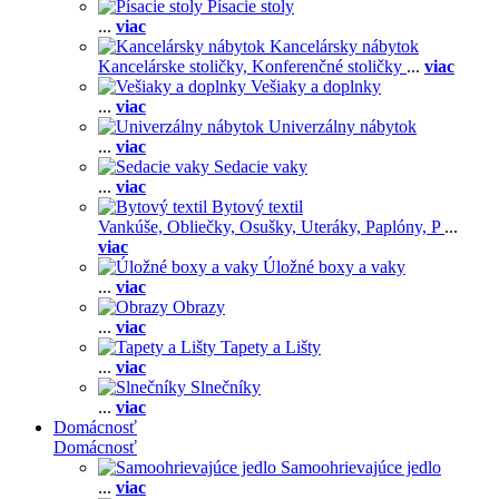
Písacie stoly
...
viac
Kancelársky nábytok
Kancelárske stoličky,
Konferenčné stoličky
...
viac
Vešiaky a doplnky
...
viac
Univerzálny nábytok
...
viac
Sedacie vaky
...
viac
Bytový textil
Vankúše,
Obliečky,
Osušky,
Uteráky,
Paplóny,
P
...
viac
Úložné boxy a vaky
...
viac
Obrazy
...
viac
Tapety a Lišty
...
viac
Slnečníky
...
viac
Domácnosť
Domácnosť
Samoohrievajúce jedlo
...
viac