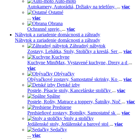
Auto-moto
Autokamery,
Autorádiá,
Držiaky na telefóny,
...
viac
Ostatné
...
viac
Obrana
Ochranné spreje,
...
viac
Nábytok a zariadenie domácnosti a záhrady
Nábytok a zariadenie domácnosti a záhrady
Záhradný nábytok
Zostavy,
Lehátka,
Stoly,
Stoličky a kreslá,
Ser
...
viac
Kuchyne
Kuchyne MiniMax,
Vystavené kuchyne,
Drezy a d
...
viac
Obývačky
Obývačkové zostavy,
Samostatné skrinky,
Ko
...
viac
Detské izby
Postele,
Písacie stoly,
Kancelárske stoličky
...
viac
Spálne
Postele,
Rošty,
Matrace a toppery,
Šatníky,
Noč
...
viac
Predsiene
Predsieňové zostavy,
Botníky,
Samostatné sk
...
viac
Stoly a stoličky
Jedálenské stoly,
Jedálenské a barové stol
...
viac
Sedačky
...
viac