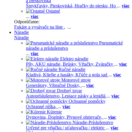
a pieskoviská
Šmykľavky,
Pieskoviská,
Hračky do piesku,
Ho
...
viac
Ostatné
...
viac
Odporúčame:
Fukáre a vysávače na líste
, ...
Náradie
Náradie
Pneumatické
náradie a príslušenstvo
...
viac
Elektro náradie
Píly,
AKU náradie,
Brúsky,
Vŕtačky,
Zváračky
...
viac
Ručné náradie
Kladivá,
Kliešte a hasáky,
Kľúče a gola sad
...
viac
Motorové stroje
Generátory,
Vibračné Dosky,
...
viac
Drobný tovar
Autopríslušenstvo,
Lepiace pásky a lepidlá
...
viac
Ochranné pomôcky
Ochranné rúška,
...
viac
Kúrenie
Dymovina,
Doplnky,
Plynové ohrievače,
...
viac
Náradie-Príslušenstvo
Určené pre vŕtačku / uťahovačku / elektric
...
viac