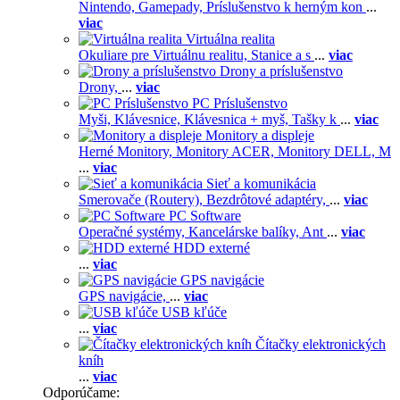
Nintendo,
Gamepady,
Príslušenstvo k herným kon
...
viac
Virtuálna realita
Okuliare pre Virtuálnu realitu,
Stanice a s
...
viac
Drony a príslušenstvo
Drony,
...
viac
PC Príslušenstvo
Myši,
Klávesnice,
Klávesnica + myš,
Tašky k
...
viac
Monitory a displeje
Herné Monitory,
Monitory ACER,
Monitory DELL,
M
...
viac
Sieť a komunikácia
Smerovače (Routery),
Bezdrôtové adaptéry,
...
viac
PC Software
Operačné systémy,
Kancelárske balíky,
Ant
...
viac
HDD externé
...
viac
GPS navigácie
GPS navigácie,
...
viac
USB kľúče
...
viac
Čítačky elektronických
kníh
...
viac
Odporúčame: