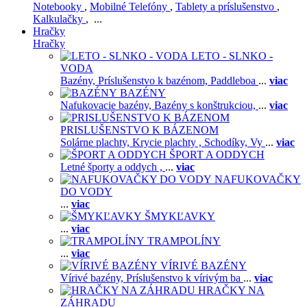
Notebooky
,
Mobilné Telefóny
,
Tablety a príslušenstvo
,
Kalkulačky
, ...
Hračky
Hračky
LETO - SLNKO -
VODA
Bazény,
Príslušenstvo k bazénom,
Paddleboa
...
viac
BAZÉNY
Nafukovacie bazény,
Bazény s konštrukciou,
...
viac
PRISLUŠENSTVO K BÁZENOM
Solárne plachty,
Krycie plachty ,
Schodíky,
Vy
...
viac
ŠPORT A ODDYCH
Letné športy a oddych ,
...
viac
NAFUKOVAČKY
DO VODY
...
viac
ŠMYKĽAVKY
...
viac
TRAMPOLÍNY
...
viac
VÍRIVÉ BAZÉNY
Vírivé bazény,
Príslušenstvo k vírivým ba
...
viac
HRAČKY NA
ZÁHRADU