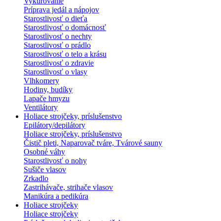
Vykurovanie
Príprava jedál a nápojov
Starostlivosť o dieťa
Starostlivosť o domácnosť
Starostlivosť o nechty
Starostlivosť o prádlo
Starostlivosť o telo a krásu
Starostlivosť o zdravie
Starostlivosť o vlasy
Vlhkomery
Hodiny, budíky
Lapače hmyzu
Ventilátory
Holiace strojčeky, príslušenstvo
Epilátory/depilátory
Holiace strojčeky, príslušenstvo
Čistič pleti, Naparovač tváre, Tvárové sauny
Osobné váhy
Starostlivosť o nohy
Sušiče vlasov
Zrkadlo
Zastrihávače, strihače vlasov
Manikúra a pedikúra
Holiace strojčeky
Holiace strojčeky