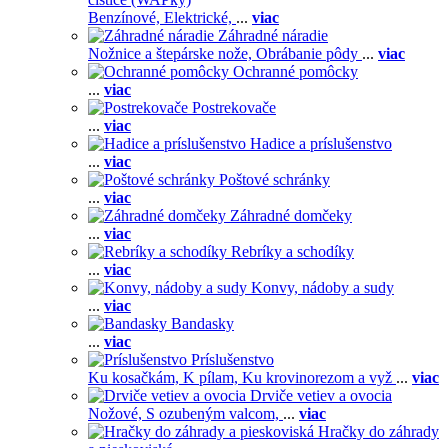
Benzínové,
Elektrické,
...
viac
Záhradné náradie
Nožnice a štepárske nože,
Obrábanie pôdy
...
viac
Ochranné pomôcky
...
viac
Postrekovače
...
viac
Hadice a príslušenstvo
...
viac
Poštové schránky
...
viac
Záhradné domčeky
...
viac
Rebríky a schodíky
...
viac
Konvy, nádoby a sudy
...
viac
Bandasky
...
viac
Príslušenstvo
Ku kosačkám,
K pílam,
Ku krovinorezom a vyž
...
viac
Drviče vetiev a ovocia
Nožové,
S ozubeným valcom,
...
viac
Hračky do záhrady