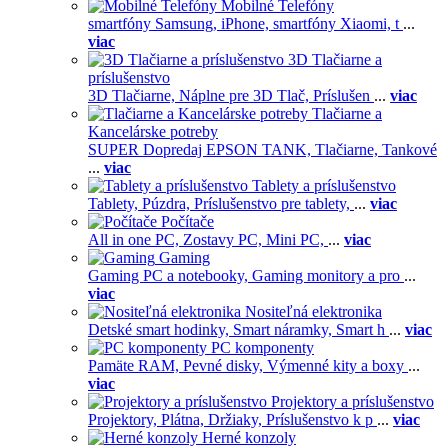
Mobilné Telefóny
smartfóny Samsung,
iPhone,
smartfóny Xiaomi,
t
...
viac
3D Tlačiarne a
príslušenstvo
3D Tlačiarne,
Náplne pre 3D Tlač,
Príslušen
...
viac
Tlačiarne a
Kancelárske potreby
SUPER Dopredaj EPSON TANK,
Tlačiarne,
Tankové
...
viac
Tablety a príslušenstvo
Tablety,
Púzdra,
Príslušenstvo pre tablety,
...
viac
Počítače
All in one PC,
Zostavy PC,
Mini PC,
...
viac
Gaming
Gaming PC a notebooky,
Gaming monitory a pro
...
viac
Nositeľná elektronika
Detské smart hodinky,
Smart náramky,
Smart h
...
viac
PC komponenty
Pamäte RAM,
Pevné disky,
Výmenné kity a boxy
...
viac
Projektory a príslušenstvo
Projektory,
Plátna,
Držiaky,
Príslušenstvo k p
...
viac
Herné konzoly