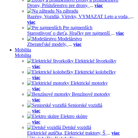
Drony,
Príslušenstvo pre drony,
...
viac
Na záhradu
Bazény,
Vozidlá,
Vírivky,
VYMAZAT Leto a voda,
...
viac
Pre najmenších
Starostlivosť o dieťa,
Hračky pre najmenší
...
viac
Modelárstvo
Zberateľské modely,
...
viac
Mobilita
Mobilita
Elektrické štvorkolky
...
viac
Elektrické kolobežky
...
viac
Elektrické motorky
...
viac
Benzínové motorky
...
viac
Seniorské vozidlá
...
viac
Elektro skútre
...
viac
Detské vozidlá
Elektrické autíčka,
Elektrické traktory,
Š
...
viac