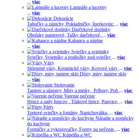
...
viac
Lampáše a lucerny
...
viac
Dekorácie
Tabuľky a zápichy,
Pokladničky, šperkovnic
...
viac
Darčekové doplnky
Obrúsky papierové,
Tašky darčekové,
...
viac
Kahance a náplne
...
viac
Sviečky a svietniky
Sviečky,
Svietníky a podložky pod sviečky
...
viac
Vázy
Sklenené vázy,
Keramické vázy,
Kovové vázy
...
viac
Dózy, misy, taniere sklo
...
viac
Stolovanie
Taniere a súpravy,
Misy a misky ,
Príbory,
Poh
...
viac
Varenie,pečenie
Hrnce a sady hrncov ,
Tlakové hrnce,
Panvice,
...
viac
Párty
Tortové sviečky a fontány,
Napichovátka,
...
viac
Náradie a pomôcky
do kuchyne
Formičky a vykrajovačky,
Formy na pečenie,
...
viac
Kúpelňa a WC