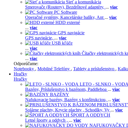
Sieť a komunikácia
Smerovače (Routery),
Bezdrôtové adaptéry,
...
viac
PC Software
Operačné systémy,
Kancelárske balíky,
Ant
...
viac
HDD externé
...
viac
GPS navigácie
GPS navigácie,
...
viac
USB kľúče
...
viac
Čítačky elektronických k
...
viac
Odporúčame:
Notebooky
,
Mobilné Telefóny
,
Tablety a príslušenstvo
,
Kalk
Hračky
Hračky
LETO - SLNKO - VOD
Bazény,
Príslušenstvo k bazénom,
Paddleboa
...
viac
BAZÉNY
Nafukovacie bazény,
Bazény s konštrukciou,
...
viac
PRISLUŠENS
Solárne plachty,
Krycie plachty ,
Schodíky,
Vy
...
viac
ŠPORT A ODDYCH
Letné športy a oddych ,
...
viac
NAFUKOVAČKY 