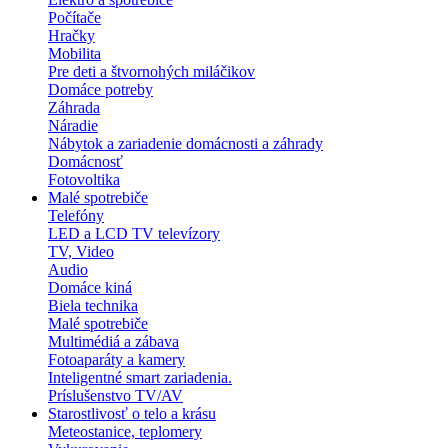
Počítače
Hračky
Mobilita
Pre deti a štvornohých miláčikov
Domáce potreby
Záhrada
Náradie
Nábytok a zariadenie domácnosti a záhrady
Domácnosť
Fotovoltika
Malé spotrebiče
Telefóny
LED a LCD TV televízory
TV, Video
Audio
Domáce kiná
Biela technika
Malé spotrebiče
Multimédiá a zábava
Fotoaparáty a kamery
Inteligentné smart zariadenia.
Príslušenstvo TV/AV
Starostlivosť o telo a krásu
Meteostanice, teplomery