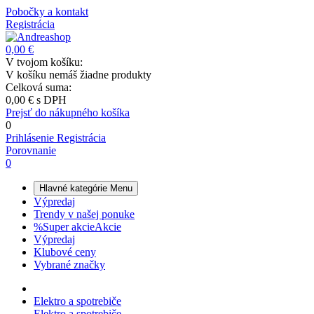
Pobočky a kontakt
Registrácia
0,00 €
V tvojom košíku:
V košíku nemáš žiadne produkty
Celková suma:
0,00 €
s DPH
Prejsť do nákupného košíka
0
Prihlásenie
Registrácia
Porovnanie
0
Hlavné kategórie
Menu
Výpredaj
Trendy v našej ponuke
%
Super akcie
Akcie
Výpredaj
Klubové ceny
Vybrané značky
Elektro a spotrebiče
Elektro a spotrebiče