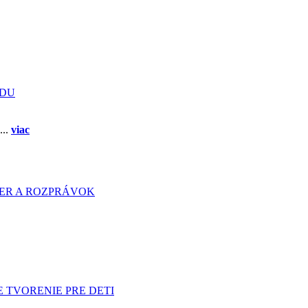
ADU
...
viac
HIER A ROZPRÁVOK
 TVORENIE PRE DETI