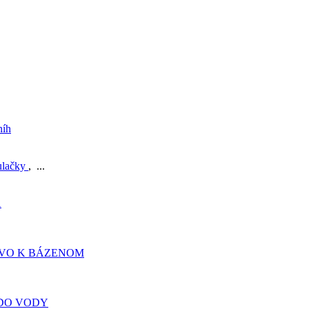
níh
ulačky
, ...
A
TVO K BÁZENOM
DO VODY