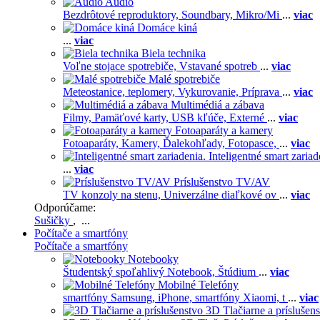
Audio
Bezdrôtové reproduktory,
Soundbary,
Mikro/Mi
...
viac
Domáce kiná
...
viac
Biela technika
Voľne stojace spotrebiče,
Vstavané spotreb
...
viac
Malé spotrebiče
Meteostanice, teplomery,
Vykurovanie,
Príprava
...
viac
Multimédiá a zábava
Filmy,
Pamäťové karty,
USB kľúče,
Externé
...
viac
Fotoaparáty a kamery
Fotoaparáty,
Kamery,
Ďalekohľady,
Fotopasce,
...
viac
Inteligentné smart zariad
...
viac
Príslušenstvo TV/AV
TV konzoly na stenu,
Univerzálne diaľkové ov
...
viac
Odporúčame:
Sušičky
, ...
Počítače a smartfóny
Počítače a smartfóny
Notebooky
Študentský spoľahlivý Notebook,
Štúdium
...
viac
Mobilné Telefóny
smartfóny Samsung,
iPhone,
smartfóny Xiaomi,
t
...
viac
3D Tlačiarne a príslušen