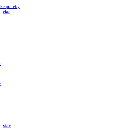
ske potreby
..
viac
c
c
..
viac