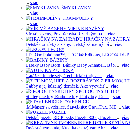
...
viac
ŠMYKĽAVKY
...
viac
TRAMPOLÍNY
...
viac
VÍRIVÉ BAZÉNY
Vírivé bazény,
Príslušenstvo k vírivým ba
...
viac
HRAČKY NA ZÁHR
Detské domčeky a stany,
Detský záhradný ná
...
viac
LEGO®
LEGO® Pokémon™,
LEGO® Editions,
LEGO® DUP
BÁBIKY
Bábiky Baby Born,
Bábiky Baby Annabell,
Bábi
...
viac
AUTÍČKA
Garáže a hracie sety,
Technické stroje a a
...
viac
Z FILMOV, 
Gabby a jej kúzelný domček,
Ako vycvičiť
...
viac
SPOLOČENSKÉ HRY
Strategické hry,
Rodinné hry,
Párty hry,
Dets
...
viac
STAVEBNICE
iM.Master stavebnice,
Stavebnice GraviTrax,
ME
...
viac
PUZZLE
Detské puzzle,
3D Puzzle,
Puzzle 300d,
Puzzle 5
...
viac
KREATÍVNE
Dočasné tetovania,
Kreatívne a výtvarné hr
...
viac