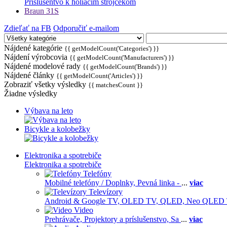
Príslušentvo k holiacim strojčekom
Braun 31S
Zdieľať na FB
Odporučiť e-mailom
Nájdené kategórie
{{ getModelCount('Categories') }}
Nájdení výrobcovia
{{ getModelCount('Manufacturers') }}
Nájdené modelové rady
{{ getModelCount('Brands') }}
Nájdené články
{{ getModelCount('Articles') }}
Zobraziť všetky výsledky
{{ matchesCount }}
Žiadne výsledky
Výbava na leto
Bicykle a kolobežky
Elektronika a spotrebiče
Elektronika a spotrebiče
Telefóny
Mobilné telefóny / Doplnky,
Pevná linka -
...
viac
Televízory
Android & Google TV,
OLED TV,
QLED, Neo QLED
Video
Prehrávače,
Projektory a príslušenstvo,
Sa
...
viac