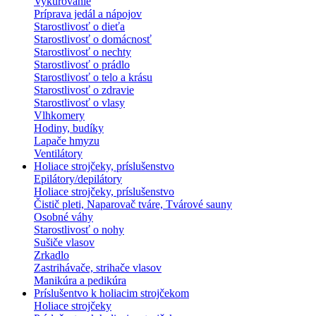
Vykurovanie
Príprava jedál a nápojov
Starostlivosť o dieťa
Starostlivosť o domácnosť
Starostlivosť o nechty
Starostlivosť o prádlo
Starostlivosť o telo a krásu
Starostlivosť o zdravie
Starostlivosť o vlasy
Vlhkomery
Hodiny, budíky
Lapače hmyzu
Ventilátory
Holiace strojčeky, príslušenstvo
Epilátory/depilátory
Holiace strojčeky, príslušenstvo
Čistič pleti, Naparovač tváre, Tvárové sauny
Osobné váhy
Starostlivosť o nohy
Sušiče vlasov
Zrkadlo
Zastrihávače, strihače vlasov
Manikúra a pedikúra
Príslušentvo k holiacim strojčekom
Holiace strojčeky