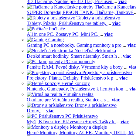
3D Tlačiarne,
Náplne pre 3D Tlač,
Príslušen
...
viac
Tlačiarne a Kancelár
SUPER Dopredaj EPSON TANK,
Tlačiarne,
Tankové
.
Tablety a príslušenstvo
Tablety,
Púzdra,
Príslušenstvo pre tablety,
...
viac
Počítače
All in one PC,
Zostavy PC,
Mini PC,
...
viac
Gaming
Gaming PC a notebooky,
Gaming monitory a pro
...
viac
Nositeľná elektronika
Detské smart hodinky,
Smart náramky,
Smart h
...
viac
PC komponenty
Pamäte RAM,
Pevné disky,
Výmenné kity a boxy
...
via
Projektory a príslušenstvo
Projektory,
Plátna,
Držiaky,
Príslušenstvo k p
...
viac
Herné konzoly
Nintendo,
Gamepady,
Príslušenstvo k herným kon
...
via
Virtuálna realita
Okuliare pre Virtuálnu realitu,
Stanice a s
...
viac
Drony a príslušenstvo
Drony,
...
viac
PC Príslušenstvo
Myši,
Klávesnice,
Klávesnica + myš,
Tašky k
...
viac
Monitory a displeje
Herné Monitory,
Monitory ACER,
Monitory DELL,
M
.