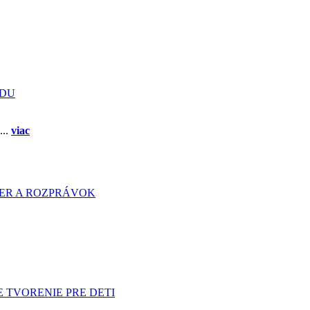
ADU
...
viac
HIER A ROZPRÁVOK
 TVORENIE PRE DETI