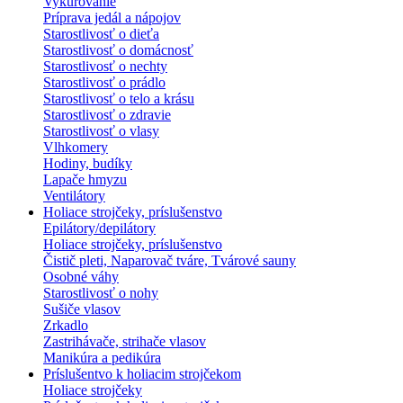
Vykurovanie
Príprava jedál a nápojov
Starostlivosť o dieťa
Starostlivosť o domácnosť
Starostlivosť o nechty
Starostlivosť o prádlo
Starostlivosť o telo a krásu
Starostlivosť o zdravie
Starostlivosť o vlasy
Vlhkomery
Hodiny, budíky
Lapače hmyzu
Ventilátory
Holiace strojčeky, príslušenstvo
Epilátory/depilátory
Holiace strojčeky, príslušenstvo
Čistič pleti, Naparovač tváre, Tvárové sauny
Osobné váhy
Starostlivosť o nohy
Sušiče vlasov
Zrkadlo
Zastrihávače, strihače vlasov
Manikúra a pedikúra
Príslušentvo k holiacim strojčekom
Holiace strojčeky