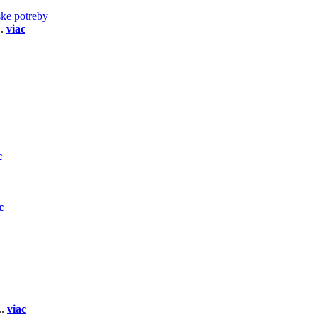
ske potreby
..
viac
c
c
..
viac