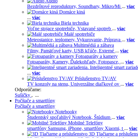
Audio
Bezdrôtové reproduktory,
Soundbary,
Mikro/Mi
...
viac
Domáce kiná
...
viac
Biela technika
Voľne stojace spotrebiče,
Vstavané spotreb
...
viac
Malé spotrebiče
Meteostanice, teplomery,
Vykurovanie,
Príprava
...
viac
Multimédiá a zábava
Filmy,
Pamäťové karty,
USB kľúče,
Externé
...
viac
Fotoaparáty a kamery
Fotoaparáty,
Kamery,
Ďalekohľady,
Fotopasce,
...
viac
Inteligentné smart zariad
...
viac
Príslušenstvo TV/AV
TV konzoly na stenu,
Univerzálne diaľkové ov
...
viac
Odporúčame:
Sušičky
, ...
Počítače a smartfóny
Počítače a smartfóny
Notebooky
Študentský spoľahlivý Notebook,
Štúdium
...
viac
Mobilné Telefóny
smartfóny Samsung,
iPhone,
smartfóny Xiaomi,
t
...
viac
3D Tlačiarne a príslušen