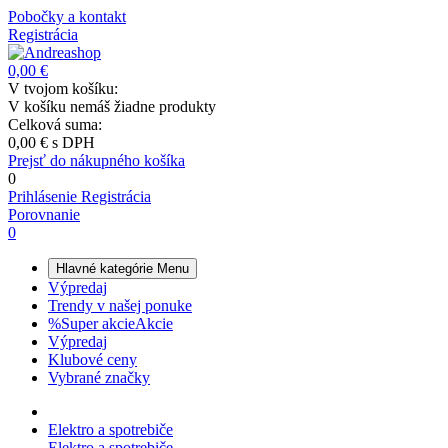
Pobočky a kontakt
Registrácia
0,00 €
V tvojom košíku:
V košíku nemáš žiadne produkty
Celková suma:
0,00 €
s DPH
Prejsť do nákupného košíka
0
Prihlásenie
Registrácia
Porovnanie
0
Hlavné kategórie
Menu
Výpredaj
Trendy v našej ponuke
%
Super akcie
Akcie
Výpredaj
Klubové ceny
Vybrané značky
Elektro a spotrebiče
Elektro a spotrebiče