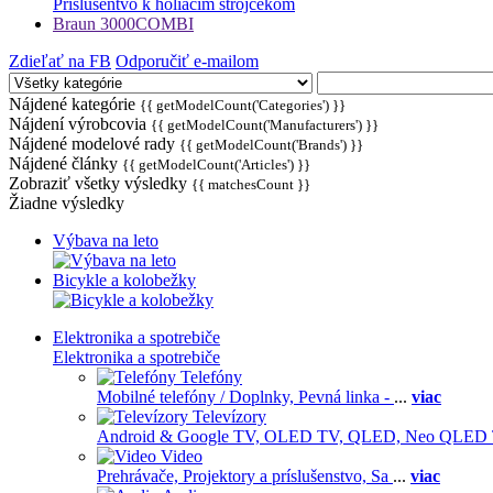
Príslušentvo k holiacim strojčekom
Braun 3000COMBI
Zdieľať na FB
Odporučiť e-mailom
Nájdené kategórie
{{ getModelCount('Categories') }}
Nájdení výrobcovia
{{ getModelCount('Manufacturers') }}
Nájdené modelové rady
{{ getModelCount('Brands') }}
Nájdené články
{{ getModelCount('Articles') }}
Zobraziť všetky výsledky
{{ matchesCount }}
Žiadne výsledky
Výbava na leto
Bicykle a kolobežky
Elektronika a spotrebiče
Elektronika a spotrebiče
Telefóny
Mobilné telefóny / Doplnky,
Pevná linka -
...
viac
Televízory
Android & Google TV,
OLED TV,
QLED, Neo QLED
Video
Prehrávače,
Projektory a príslušenstvo,
Sa
...
viac