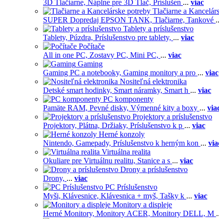
3D Tlačiarne,
Náplne pre 3D Tlač,
Príslušen
...
viac
Tlačiarne a Kancelár
SUPER Dopredaj EPSON TANK,
Tlačiarne,
Tankové
.
Tablety a príslušenstvo
Tablety,
Púzdra,
Príslušenstvo pre tablety,
...
viac
Počítače
All in one PC,
Zostavy PC,
Mini PC,
...
viac
Gaming
Gaming PC a notebooky,
Gaming monitory a pro
...
viac
Nositeľná elektronika
Detské smart hodinky,
Smart náramky,
Smart h
...
viac
PC komponenty
Pamäte RAM,
Pevné disky,
Výmenné kity a boxy
...
via
Projektory a príslušenstvo
Projektory,
Plátna,
Držiaky,
Príslušenstvo k p
...
viac
Herné konzoly
Nintendo,
Gamepady,
Príslušenstvo k herným kon
...
via
Virtuálna realita
Okuliare pre Virtuálnu realitu,
Stanice a s
...
viac
Drony a príslušenstvo
Drony,
...
viac
PC Príslušenstvo
Myši,
Klávesnice,
Klávesnica + myš,
Tašky k
...
viac
Monitory a displeje
Herné Monitory,
Monitory ACER,
Monitory DELL,
M
.