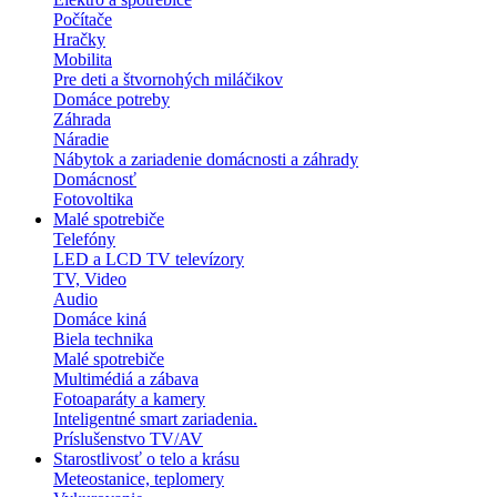
Počítače
Hračky
Mobilita
Pre deti a štvornohých miláčikov
Domáce potreby
Záhrada
Náradie
Nábytok a zariadenie domácnosti a záhrady
Domácnosť
Fotovoltika
Malé spotrebiče
Telefóny
LED a LCD TV televízory
TV, Video
Audio
Domáce kiná
Biela technika
Malé spotrebiče
Multimédiá a zábava
Fotoaparáty a kamery
Inteligentné smart zariadenia.
Príslušenstvo TV/AV
Starostlivosť o telo a krásu
Meteostanice, teplomery