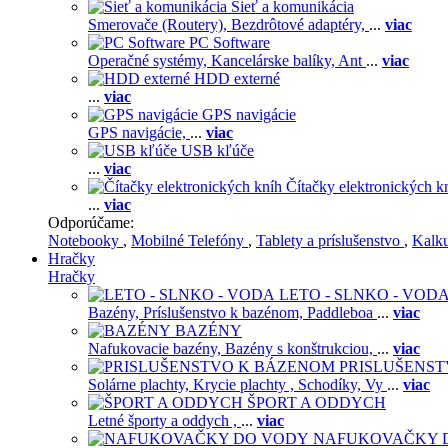
Sieť a komunikácia
Smerovače (Routery),
Bezdrôtové adaptéry,
...
viac
PC Software
Operačné systémy,
Kancelárske balíky,
Ant
...
viac
HDD externé
...
viac
GPS navigácie
GPS navigácie,
...
viac
USB kľúče
...
viac
Čítačky elektronických k
...
viac
Odporúčame:
Notebooky
,
Mobilné Telefóny
,
Tablety a príslušenstvo
,
Kalk
Hračky
Hračky
LETO - SLNKO - VOD
Bazény,
Príslušenstvo k bazénom,
Paddleboa
...
viac
BAZÉNY
Nafukovacie bazény,
Bazény s konštrukciou,
...
viac
PRISLUŠENS
Solárne plachty,
Krycie plachty ,
Schodíky,
Vy
...
viac
ŠPORT A ODDYCH
Letné športy a oddych ,
...
viac
NAFUKOVAČKY 