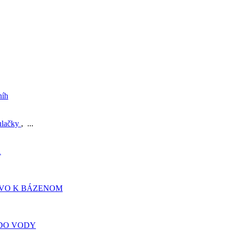
níh
ulačky
, ...
A
TVO K BÁZENOM
DO VODY