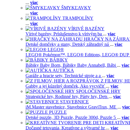
...
viac
ŠMYKĽAVKY
...
viac
TRAMPOLÍNY
...
viac
VÍRIVÉ BAZÉNY
Vírivé bazény,
Príslušenstvo k vírivým ba
...
viac
HRAČKY NA ZÁHR
Detské domčeky a stany,
Detský záhradný ná
...
viac
LEGO®
LEGO® Pokémon™,
LEGO® Editions,
LEGO® DUP
BÁBIKY
Bábiky Baby Born,
Bábiky Baby Annabell,
Bábi
...
viac
AUTÍČKA
Garáže a hracie sety,
Technické stroje a a
...
viac
Z FILMOV, 
Gabby a jej kúzelný domček,
Ako vycvičiť
...
viac
SPOLOČENSKÉ HRY
Strategické hry,
Rodinné hry,
Párty hry,
Dets
...
viac
STAVEBNICE
iM.Master stavebnice,
Stavebnice GraviTrax,
ME
...
viac
PUZZLE
Detské puzzle,
3D Puzzle,
Puzzle 300d,
Puzzle 5
...
viac
KREATÍVNE
Dočasné tetovania,
Kreatívne a výtvarné hr
...
viac