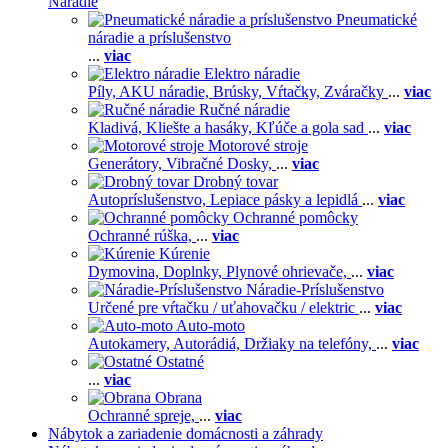
Náradie
Pneumatické
náradie a príslušenstvo
...
viac
Elektro náradie
Píly,
AKU náradie,
Brúsky,
Vŕtačky,
Zváračky
...
viac
Ručné náradie
Kladivá,
Kliešte a hasáky,
Kľúče a gola sad
...
viac
Motorové stroje
Generátory,
Vibračné Dosky,
...
viac
Drobný tovar
Autopríslušenstvo,
Lepiace pásky a lepidlá
...
viac
Ochranné pomôcky
Ochranné rúška,
...
viac
Kúrenie
Dymovina,
Doplnky,
Plynové ohrievače,
...
viac
Náradie-Príslušenstvo
Určené pre vŕtačku / uťahovačku / elektric
...
viac
Auto-moto
Autokamery,
Autorádiá,
Držiaky na telefóny,
...
viac
Ostatné
...
viac
Obrana
Ochranné spreje,
...
viac
Nábytok a zariadenie domácnosti a záhrady