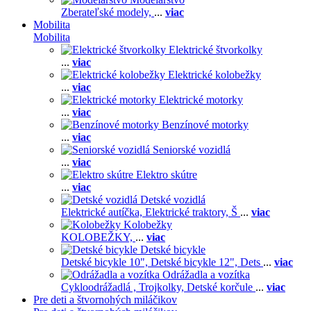
Zberateľské modely,
...
viac
Mobilita
Mobilita
Elektrické štvorkolky
...
viac
Elektrické kolobežky
...
viac
Elektrické motorky
...
viac
Benzínové motorky
...
viac
Seniorské vozidlá
...
viac
Elektro skútre
...
viac
Detské vozidlá
Elektrické autíčka,
Elektrické traktory,
Š
...
viac
Kolobežky
KOLOBEŽKY,
...
viac
Detské bicykle
Detské bicykle 10",
Detské bicykle 12",
Dets
...
viac
Odrážadla a vozítka
Cykloodrážadlá ,
Trojkolky,
Detské korčule
...
viac
Pre deti a štvornohých miláčikov