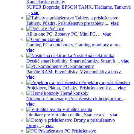
Kancelárske potreby
SUPER Dopredaj EPSON TANK,
Tlačiarne,
Tankové
...
viac
Tablety a príslušenstvo
Tablety,
Púzdra,
Príslušenstvo pre tablety,
...
viac
Počítače
All in one PC,
Zostavy PC,
Mini PC,
...
viac
Gaming
Gaming PC a notebooky,
Gaming monitory a pro
...
viac
Nositeľná elektronika
Detské smart hodinky,
Smart náramky,
Smart h
...
viac
PC komponenty
Pamäte RAM,
Pevné disky,
Výmenné kity a boxy
...
viac
Projektory a príslušenstvo
Projektory,
Plátna,
Držiaky,
Príslušenstvo k p
...
viac
Herné konzoly
Nintendo,
Gamepady,
Príslušenstvo k herným kon
...
viac
Virtuálna realita
Okuliare pre Virtuálnu realitu,
Stanice a s
...
viac
Drony a príslušenstvo
Drony,
...
viac
PC Príslušenstvo