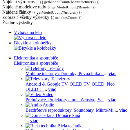
Nájdení výrobcovia
{{ getModelCount('Manufacturers') }}
Nájdené modelové rady
{{ getModelCount('Brands') }}
Nájdené články
{{ getModelCount('Articles') }}
Zobraziť všetky výsledky
{{ matchesCount }}
Žiadne výsledky
Výbava na leto
Bicykle a kolobežky
Elektronika a spotrebiče
Elektronika a spotrebiče
Telefóny
Mobilné telefóny / Doplnky,
Pevná linka -
...
viac
Televízory
Android & Google TV,
OLED TV,
QLED, Neo
QLED T
...
viac
Video
Prehrávače,
Projektory a príslušenstvo,
Sa
...
viac
Audio
Bezdrôtové reproduktory,
Soundbary,
Mikro/Mi
...
viac
Domáce kiná
...
viac
Biela technika