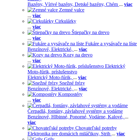
Bazény,
Vírivé bazény,
Detské bazény,
Chém
...
viac
Zemné valce
...
viac
Cirkulárky
...
viac
Štiepačky na drevo
...
viac
Fukáre a vysávače na líste
Benzínové,
Elektrické,
...
viac
Kozy na drevo
...
viac
Elektrický
Moto-fúrik, príslušenstvo
Elektrický Moto-fúrik,
...
viac
Snežné frézy
Benzínové,
Elektrické,
...
viac
Kompostéry
...
viac
Čerpadlá, fontány, závlahové systémy a vodárne
Benzínové,
Hlbinné,
Ponorné,
Vodárne,
Kalové,
...
viac
Chovateľské potreby
Elektronika pre domácich miláčikov,
Strih
...
viac
Grily