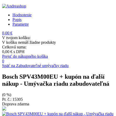
Hodnotenie
Popis
Parametre
0,00 €
V tvojom košíku:
V košíku nemáš žiadne produkty
Celková suma:
0,00 €
s DPH
Prejsť do nákupného košíka
0
Späť na Zabudovateľné umývačky riadu
Bosch SPV43M00EU + kupón na ďalší
nákup
- Umývačka riadu zabudovateľná
(0 %)
Pr. č.: 15305
Doprava zdarma