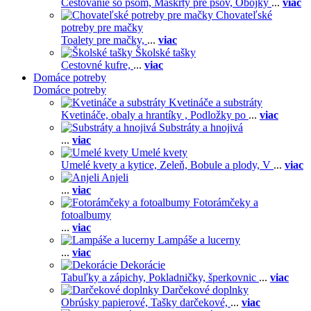
Cestovanie so psom,
Maškrty pre psov,
Obojky
...
viac
Chovateľské
potreby pre mačky
Toalety pre mačky,
...
viac
Školské tašky
Cestovné kufre,
...
viac
Domáce potreby
Domáce potreby
Kvetináče a substráty
Kvetináče, obaly a hrantíky ,
Podložky po
...
viac
Substráty a hnojivá
...
viac
Umelé kvety
Umelé kvety a kytice,
Zeleň,
Bobule a plody,
V
...
viac
Anjeli
...
viac
Fotorámčeky a
fotoalbumy
...
viac
Lampáše a lucerny
...
viac
Dekorácie
Tabuľky a zápichy,
Pokladničky, šperkovnic
...
viac
Darčekové doplnky
Obrúsky papierové,
Tašky darčekové,
...
viac