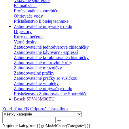
Vstavané spotrebiče
Klimatizácia
Profesionálne spotrebiče
Ohrievače vody
Príslušenstvo k bielej technike
Zabudovateľné umývačky riadu
Digestory
Rúry na pečenie
Varné dosky
Zabudovateľné jednodverové chladničky
Zabudovateľné kávovary / espressá
Zabudovateľné kombinované chladničky
Zabudovateľné mikrovlnné rúry
Zabudovateľné mrazničky
Zabudovatelné práčky
Zabudovateľné práčky so sušičkou
Zabudovateľné vínotéky
Zabudovateľné umývačky riadu
Príslušenstvo Zabudovateľné Spotrebiče
Bosch SPV43M00EU
Zdieľať na FB
Odporučiť e-mailom
Nájdené kategórie
{{ getModelCount('Categories') }}