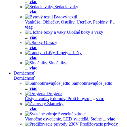
...
viac
Sedacie vaky
...
viac
Bytový textil
Vankúše,
Obliečky,
Osušky,
Uteráky,
Paplóny,
P
...
viac
Úložné boxy a vaky
...
viac
Obrazy
...
viac
Tapety a Lišty
...
viac
Slnečníky
...
viac
Domácnosť
Domácnosť
Samoohrievajúce jedlo
...
viac
Drogéria
Čistý a voňavý domov,
Proti hmyzu,
...
viac
Žiarovky
...
viac
Svetelné zdroje
Vianočné osvetlenie,
LED svietidlá,
Stolné
...
viac
Predlžovacie prívody