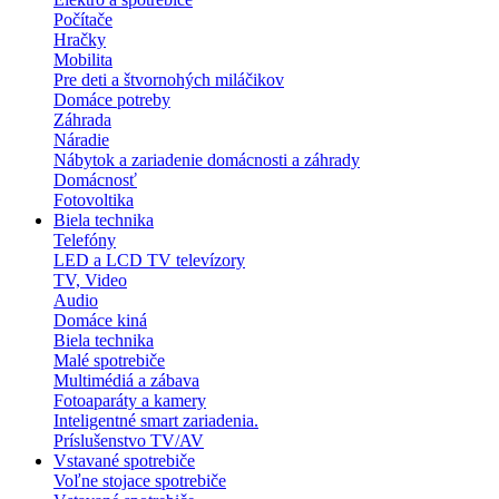
Počítače
Hračky
Mobilita
Pre deti a štvornohých miláčikov
Domáce potreby
Záhrada
Náradie
Nábytok a zariadenie domácnosti a záhrady
Domácnosť
Fotovoltika
Biela technika
Telefóny
LED a LCD TV televízory
TV, Video
Audio
Domáce kiná
Biela technika
Malé spotrebiče
Multimédiá a zábava
Fotoaparáty a kamery
Inteligentné smart zariadenia.
Príslušenstvo TV/AV
Vstavané spotrebiče
Voľne stojace spotrebiče