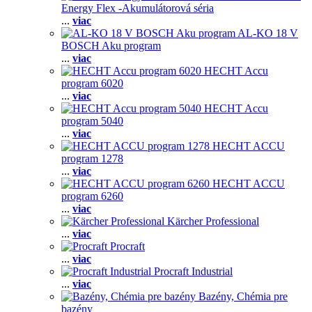
Energy Flex -Akumulátorová séria
...
viac
AL-KO 18 V
BOSCH Aku program
...
viac
HECHT Accu
program 6020
...
viac
HECHT Accu
program 5040
...
viac
HECHT ACCU
program 1278
...
viac
HECHT ACCU
program 6260
...
viac
Kärcher Professional
...
viac
Procraft
...
viac
Procraft Industrial
...
viac
Bazény, Chémia pre
bazény