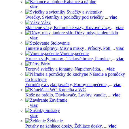
Kahance a náplne
...
viac
Sviečky a svietniky
Sviečky,
Svietníky a podložky pod sviečky
...
viac
Vázy
Sklenené vázy,
Keramické vázy,
Kovové vázy
...
viac
Dózy, misy, taniere sklo
...
viac
Stolovanie
Taniere a súpravy,
Misy a misky ,
Príbory,
Poh
...
viac
Varenie,pečenie
Hrnce a sady hrncov ,
Tlakové hrnce,
Panvice,
...
viac
Párty
Tortové sviečky a fontány,
Napichovátka,
...
viac
Náradie a pomôcky
do kuchyne
Formičky a vykrajovačky,
Formy na pečenie,
...
viac
Kúpelňa a WC
Koše na prádlo,
Dávkovače,
Lavóry, vandle,
...
viac
Zaváranie
...
viac
Sušiaky
...
viac
Žehlenie
Poťahy na žehliace dosky,
Žehliace dosky,
...
viac