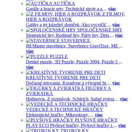
AUTÍČKA
Garáže a hracie sety,
Technické stroje a a
...
viac
Z FILMOV,
HIER A ROZPRÁVOK
Gabby a jej kúzelný domček,
Ako vycvičiť
...
viac
SPOLOČENSKÉ HRY
Strategické hry,
Rodinné hry,
Párty hry,
Dets
...
viac
STAVEBNICE
iM.Master stavebnice,
Stavebnice GraviTrax,
ME
...
viac
PUZZLE
Detské puzzle,
3D Puzzle,
Puzzle 300d,
Puzzle 5
...
viac
KREATÍVNE TVORENIE PRE DETI
Dočasné tetovania,
Kreatívne a výtvarné hr
...
viac
FIGÚRKY A
ZVIERATKÁ
Hrdinovia,
Z rozprávok,
Schleich,
Safari zviera
...
viac
VEDECKÉ A TECHNICKÉ HRAČKY
Elektronické hračky,
Mikroskopy,
...
viac
PLYŠOVÉ HRAČKY
PLAY ECO Plyšové hračky,
Plyšové hračky s
...
viac
TROJKOLKY