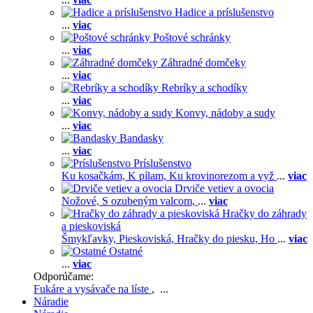
Hadice a príslušenstvo
...
viac
Poštové schránky
...
viac
Záhradné domčeky
...
viac
Rebríky a schodíky
...
viac
Konvy, nádoby a sudy
...
viac
Bandasky
...
viac
Príslušenstvo
Ku kosačkám,
K pílam,
Ku krovinorezom a vyž
...
viac
Drviče vetiev a ovocia
Nožové,
S ozubeným valcom,
...
viac
Hračky do záhrady
a pieskoviská
Šmykľavky,
Pieskoviská,
Hračky do piesku,
Ho
...
viac
Ostatné
...
viac
Odporúčame:
Fukáre a vysávače na líste
, ...
Náradie