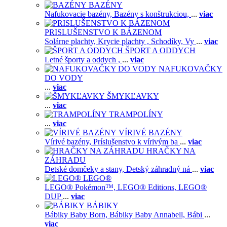
BAZÉNY
Nafukovacie bazény,
Bazény s konštrukciou,
...
viac
PRISLUŠENSTVO K BÁZENOM
Solárne plachty,
Krycie plachty ,
Schodíky,
Vy
...
viac
ŠPORT A ODDYCH
Letné športy a oddych ,
...
viac
NAFUKOVAČKY
DO VODY
...
viac
ŠMYKĽAVKY
...
viac
TRAMPOLÍNY
...
viac
VÍRIVÉ BAZÉNY
Vírivé bazény,
Príslušenstvo k vírivým ba
...
viac
HRAČKY NA
ZÁHRADU
Detské domčeky a stany,
Detský záhradný ná
...
viac
LEGO®
LEGO® Pokémon™,
LEGO® Editions,
LEGO®
DUP
...
viac
BÁBIKY
Bábiky Baby Born,
Bábiky Baby Annabell,
Bábi
...
viac