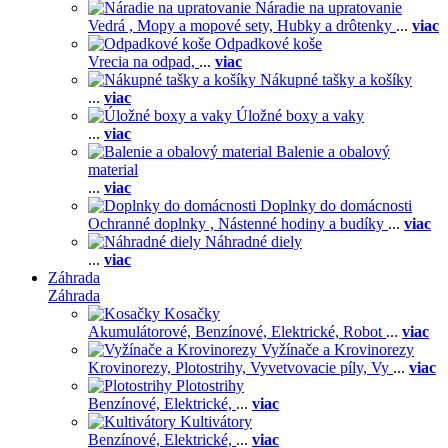
Náradie na upratovanie
Vedrá ,
Mopy a mopové sety,
Hubky a drôtenky
...
viac
Odpadkové koše
Vrecia na odpad,
...
viac
Nákupné tašky a košíky
...
viac
Úložné boxy a vaky
...
viac
Balenie a obalový
material
...
viac
Doplnky do domácnosti
Ochranné doplnky ,
Nástenné hodiny a budíky
...
viac
Náhradné diely
...
viac
Záhrada
Záhrada
Kosačky
Akumulátorové,
Benzínové,
Elektrické,
Robot
...
viac
Vyžínače a Krovinorezy
Krovinorezy,
Plotostrihy,
Vyvetvovacie píly,
Vy
...
viac
Plotostrihy
Benzínové,
Elektrické,
...
viac
Kultivátory
Benzínové,
Elektrické,
...
viac