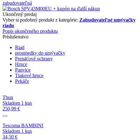
Ukončený predaj
Vyber si podobný produkt z kategórie:
Zabudovateľné umývačky
riadu
Popis ukončeného produktu
Príslušenstvo
Riad
prostriedky do umývačky
Prepäťové ochrany
Hrnce
Panvice
Tlakové hrnce
Pekáče
Thun
Skladom 1 kus
250,99 €
Tescoma BAMBINI
Skladom 1 kus
34,50 €