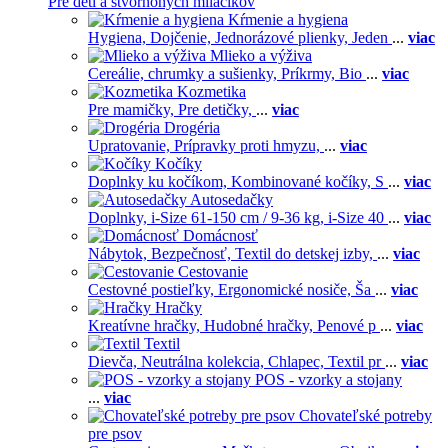
Pre deti a štvornohých miláčikov
Kŕmenie a hygiena
Hygiena,
Dojčenie,
Jednorázové plienky,
Jeden
...
viac
Mlieko a výživa
Cereálie, chrumky a sušienky,
Príkrmy,
Bio
...
viac
Kozmetika
Pre mamičky,
Pre detičky,
...
viac
Drogéria
Upratovanie,
Prípravky proti hmyzu,
...
viac
Kočíky
Doplnky ku kočíkom,
Kombinované kočíky,
S
...
viac
Autosedačky
Doplnky,
i-Size 61-150 cm / 9-36 kg,
i-Size 40
...
viac
Domácnosť
Nábytok,
Bezpečnosť,
Textil do detskej izby,
...
viac
Cestovanie
Cestovné postieľky,
Ergonomické nosiče,
Ša
...
viac
Hračky
Kreatívne hračky,
Hudobné hračky,
Penové p
...
viac
Textil
Dievča,
Neutrálna kolekcia,
Chlapec,
Textil pr
...
viac
POS - vzorky a stojany
...
viac
Chovateľské potreby
pre psov