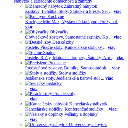
Nábytok a zariadenie domácnosti a záhrady
Záhradný nábytok
Zostavy,
Lehátka,
Stoly,
Stoličky a kreslá,
Ser
...
viac
Kuchyne
Kuchyne MiniMax,
Vystavené kuchyne,
Drezy a d
...
viac
Obývačky
Obývačkové zostavy,
Samostatné skrinky,
Ko
...
viac
Detské izby
Postele,
Písacie stoly,
Kancelárske stoličky
...
viac
Spálne
Postele,
Rošty,
Matrace a toppery,
Šatníky,
Noč
...
viac
Predsiene
Predsieňové zostavy,
Botníky,
Samostatné sk
...
viac
Stoly a stoličky
Jedálenské stoly,
Jedálenské a barové stol
...
viac
Sedačky
...
viac
Písacie stoly
...
viac
Kancelársky nábytok
Kancelárske stoličky,
Konferenčné stoličky
...
viac
Vešiaky a doplnky
...
viac
Univerzálny nábytok