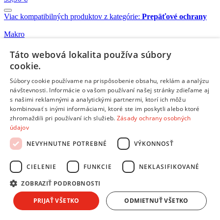
Viac kompatibilných produktov z kategórie:
Prepäťové ochrany
Makro
Skladom 1 kus
21,39 €
Táto webová lokalita používa súbory
cookie.
Makro
Súbory cookie používame na prispôsobenie obsahu, reklám a analýzu
Skladom 4 kusy
návštevnosti. Informácie o vašom používaní našej stránky zdieľame aj
6,99 €
s našimi reklamnými a analytickými partnermi, ktorí ich môžu
kombinovať s inými informáciami, ktoré ste im poskytli alebo ktoré
zhromaždili pri používaní ich služieb.
Zásady ochrany osobných
Makro
údajov
Skladom 1 kus
23,99 €
NEVYHNUTNE POTREBNÉ
VÝKONNOSŤ
CIELENIE
FUNKCIE
NEKLASIFIKOVANÉ
Makro
Skladom 3 kusy
ZOBRAZIŤ PODROBNOSTI
17,99 €
PRIJAŤ VŠETKO
ODMIETNUŤ VŠETKO
Makro
Skladom 2 kusy