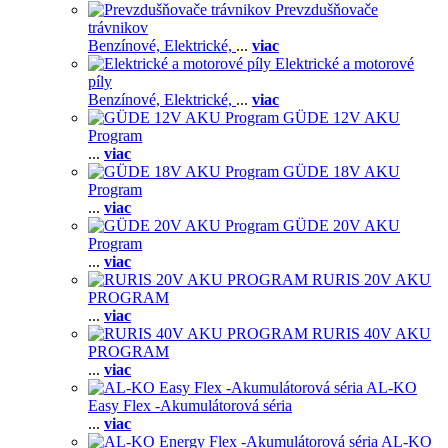
Prevzdušňovače
trávnikov
Benzínové,
Elektrické,
...
viac
Elektrické a motorové
píly
Benzínové,
Elektrické,
...
viac
GÜDE 12V AKU
Program
...
viac
GÜDE 18V AKU
Program
...
viac
GÜDE 20V AKU
Program
...
viac
RURIS 20V AKU
PROGRAM
...
viac
RURIS 40V AKU
PROGRAM
...
viac
AL-KO
Easy Flex -Akumulátorová séria
...
viac
AL-KO