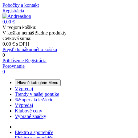
Pobočky a kontakt
Registrácia
0,00 €
V tvojom košíku:
V košíku nemáš žiadne produkty
Celková suma:
0,00 €
s DPH
Prejsť do nákupného košíka
0
Prihlásenie
Registrácia
Porovnanie
0
Hlavné kategórie
Menu
Výpredaj
Trendy v našej ponuke
%
Super akcie
Akcie
Výpredaj
Klubové ceny
Vybrané značky
Elektro a spotrebiče
Elektro a spotrebiče