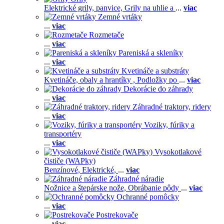
Elektrické grily, panvice,
Grily na uhlie a
...
viac
Zemné vrtáky
...
viac
Rozmetače
...
viac
Pareniská a skleníky
...
viac
Kvetináče a substráty
Kvetináče, obaly a hrantíky ,
Podložky po
...
viac
Dekorácie do záhrady
...
viac
Záhradné traktory, ridery
...
viac
Voziky, fúriky a
transportéry
...
viac
Vysokotlakové
čističe (WAPky)
Benzínové,
Elektrické,
...
viac
Záhradné náradie
Nožnice a štepárske nože,
Obrábanie pôdy
...
viac
Ochranné pomôcky
...
viac
Postrekovače
...
viac