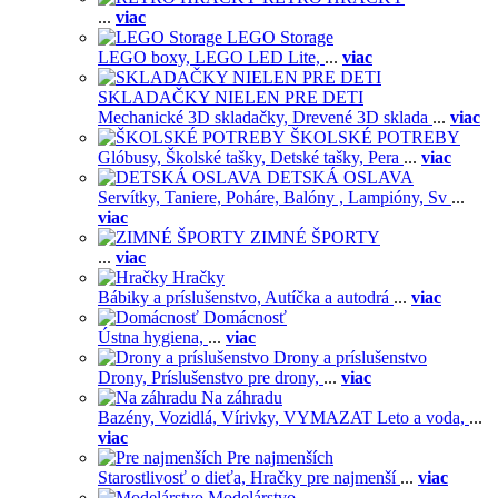
...
viac
LEGO Storage
LEGO boxy,
LEGO LED Lite,
...
viac
SKLADAČKY NIELEN PRE DETI
Mechanické 3D skladačky,
Drevené 3D sklada
...
viac
ŠKOLSKÉ POTREBY
Glóbusy,
Školské tašky,
Detské tašky,
Pera
...
viac
DETSKÁ OSLAVA
Servítky,
Taniere,
Poháre,
Balóny ,
Lampióny,
Sv
...
viac
ZIMNÉ ŠPORTY
...
viac
Hračky
Bábiky a príslušenstvo,
Autíčka a autodrá
...
viac
Domácnosť
Ústna hygiena,
...
viac
Drony a príslušenstvo
Drony,
Príslušenstvo pre drony,
...
viac
Na záhradu
Bazény,
Vozidlá,
Vírivky,
VYMAZAT Leto a voda,
...
viac
Pre najmenších
Starostlivosť o dieťa,
Hračky pre najmenší
...
viac
Modelárstvo