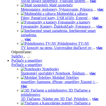
Voľne stojace spotrebiče,
Vstavané spotreb
...
viac
Malé spotrebiče
Meteostanice, teplomery,
Vykurovanie,
Príprava
...
viac
Multimédiá a zábava
Filmy,
Pamäťové karty,
USB kľúče,
Externé
...
viac
Fotoaparáty a kamery
Fotoaparáty,
Kamery,
Ďalekohľady,
Fotopasce,
...
viac
Inteligentné smart
zariadenia.
...
viac
Príslušenstvo TV/AV
TV konzoly na stenu,
Univerzálne diaľkové ov
...
viac
Odporúčame:
Sušičky
, ...
Počítače a smartfóny
Počítače a smartfóny
Notebooky
Študentský spoľahlivý Notebook,
Štúdium
...
viac
Mobilné Telefóny
smartfóny Samsung,
iPhone,
smartfóny Xiaomi,
t
...
viac
3D Tlačiarne a
príslušenstvo
3D Tlačiarne,
Náplne pre 3D Tlač,
Príslušen
...
viac
Tlačiarne a