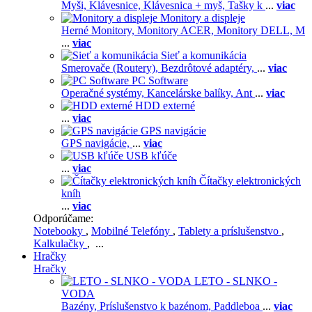
Myši,
Klávesnice,
Klávesnica + myš,
Tašky k
...
viac
Monitory a displeje
Herné Monitory,
Monitory ACER,
Monitory DELL,
M
...
viac
Sieť a komunikácia
Smerovače (Routery),
Bezdrôtové adaptéry,
...
viac
PC Software
Operačné systémy,
Kancelárske balíky,
Ant
...
viac
HDD externé
...
viac
GPS navigácie
GPS navigácie,
...
viac
USB kľúče
...
viac
Čítačky elektronických
kníh
...
viac
Odporúčame:
Notebooky
,
Mobilné Telefóny
,
Tablety a príslušenstvo
,
Kalkulačky
, ...
Hračky
Hračky
LETO - SLNKO -
VODA
Bazény,
Príslušenstvo k bazénom,
Paddleboa
...
viac