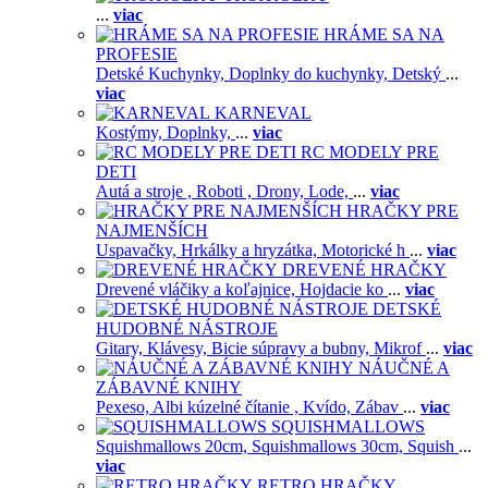
...
viac
HRÁME SA NA
PROFESIE
Detské Kuchynky,
Doplnky do kuchynky,
Detský
...
viac
KARNEVAL
Kostýmy,
Doplnky,
...
viac
RC MODELY PRE
DETI
Autá a stroje ,
Roboti ,
Drony,
Lode,
...
viac
HRAČKY PRE
NAJMENŠÍCH
Uspavačky,
Hrkálky a hryzátka,
Motorické h
...
viac
DREVENÉ HRAČKY
Drevené vláčiky a koľajnice,
Hojdacie ko
...
viac
DETSKÉ
HUDOBNÉ NÁSTROJE
Gitary,
Klávesy,
Bicie súpravy a bubny,
Mikrof
...
viac
NÁUČNÉ A
ZÁBAVNÉ KNIHY
Pexeso,
Albi kúzelné čítanie ,
Kvído,
Zábav
...
viac
SQUISHMALLOWS
Squishmallows 20cm,
Squishmallows 30cm,
Squish
...
viac
RETRO HRAČKY