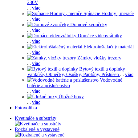
230V
...
viac
Spínacie Hodiny , merače
...
viac
Domové zvončeky
...
viac
Domáce videovrátniky
...
viac
Elektroinštalačný materiál
...
viac
Zámky, vložky trezory
...
viac
Bytový textil a doplnky
Vankúše,
Obliečky,
Osušky,
Paplóny,
Príslušen
...
viac
Vodovodné
batérie a príslušenstvo
...
viac
Úložné boxy
...
viac
Fotovoltika
Kvetináče a substráty
Rozbalené a vystavené