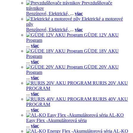
Prevzdušňovače
trávnikov
Benzínové,
Elektrické,
...
viac
Elektrické a motorové
píly
Benzínové,
Elektrické,
...
viac
GÜDE 12V AKU
Program
...
viac
GÜDE 18V AKU
Program
...
viac
GÜDE 20V AKU
Program
...
viac
RURIS 20V AKU
PROGRAM
...
viac
RURIS 40V AKU
PROGRAM
...
viac
AL-KO
Easy Flex -Akumulátorová séria
...
viac
AL-KO