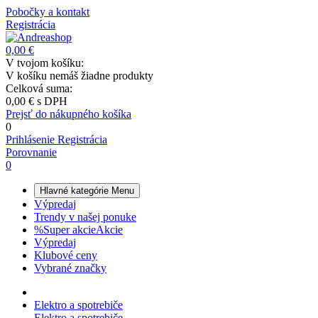
Pobočky a kontakt
Registrácia
0,00 €
V tvojom košíku:
V košíku nemáš žiadne produkty
Celková suma:
0,00 €
s DPH
Prejsť do nákupného košíka
0
Prihlásenie
Registrácia
Porovnanie
0
Hlavné kategórie
Menu
Výpredaj
Trendy v našej ponuke
%
Super akcie
Akcie
Výpredaj
Klubové ceny
Vybrané značky
Elektro a spotrebiče
Elektro a spotrebiče