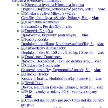
Pre deti a štvornohých miláčikov
Kŕmenie a hygiena
Hygiena,
Dojčenie,
Jednorázové plienky,
Jeden
...
viac
Mlieko a výživa
Cereálie, chrumky a sušienky,
Príkrmy,
Bio
...
viac
Kozmetika
Pre mamičky,
Pre detičky,
...
viac
Drogéria
Upratovanie,
Prípravky proti hmyzu,
...
viac
Kočíky
Doplnky ku kočíkom,
Kombinované kočíky,
S
...
viac
Autosedačky
Doplnky,
i-Size 61-150 cm / 9-36 kg,
i-Size 40
...
viac
Domácnosť
Nábytok,
Bezpečnosť,
Textil do detskej izby,
...
viac
Cestovanie
Cestovné postieľky,
Ergonomické nosiče,
Ša
...
viac
Hračky
Kreatívne hračky,
Hudobné hračky,
Penové p
...
viac
Textil
Dievča,
Neutrálna kolekcia,
Chlapec,
Textil pr
...
viac
POS - vzorky a stojany
...
viac
Chovateľské potreby
pre psov