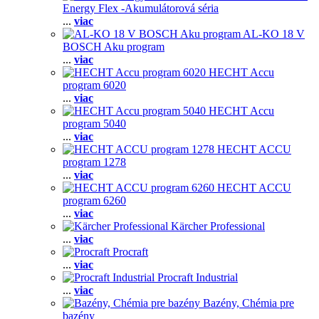
Energy Flex -Akumulátorová séria
...
viac
AL-KO 18 V
BOSCH Aku program
...
viac
HECHT Accu
program 6020
...
viac
HECHT Accu
program 5040
...
viac
HECHT ACCU
program 1278
...
viac
HECHT ACCU
program 6260
...
viac
Kärcher Professional
...
viac
Procraft
...
viac
Procraft Industrial
...
viac
Bazény, Chémia pre
bazény