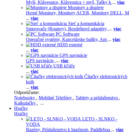
Myši,
Klávesnice,
Klávesnica + myš,
Tašky k
...
viac
Monitory a displeje
Herné Monitory,
Monitory ACER,
Monitory DELL,
M
...
viac
Sieť a komunikácia
Smerovače (Routery),
Bezdrôtové adaptéry,
...
viac
PC Software
Operačné systémy,
Kancelárske balíky,
Ant
...
viac
HDD externé
...
viac
GPS navigácie
GPS navigácie,
...
viac
USB kľúče
...
viac
Čítačky elektronických
kníh
...
viac
Odporúčame:
Notebooky
,
Mobilné Telefóny
,
Tablety a príslušenstvo
,
Kalkulačky
, ...
Hračky
Hračky
LETO - SLNKO -
VODA
Bazény,
Príslušenstvo k bazénom,
Paddleboa
...
viac