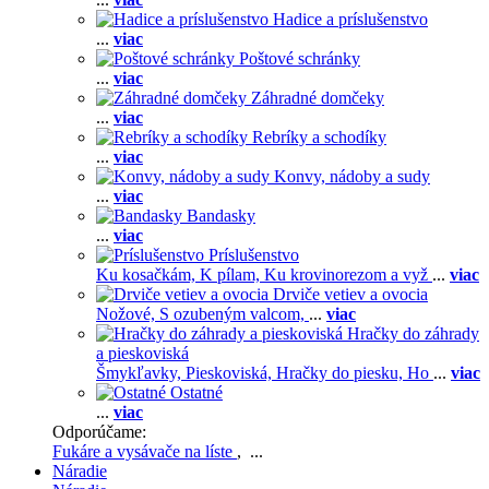
Hadice a príslušenstvo
...
viac
Poštové schránky
...
viac
Záhradné domčeky
...
viac
Rebríky a schodíky
...
viac
Konvy, nádoby a sudy
...
viac
Bandasky
...
viac
Príslušenstvo
Ku kosačkám,
K pílam,
Ku krovinorezom a vyž
...
viac
Drviče vetiev a ovocia
Nožové,
S ozubeným valcom,
...
viac
Hračky do záhrady
a pieskoviská
Šmykľavky,
Pieskoviská,
Hračky do piesku,
Ho
...
viac
Ostatné
...
viac
Odporúčame:
Fukáre a vysávače na líste
, ...
Náradie