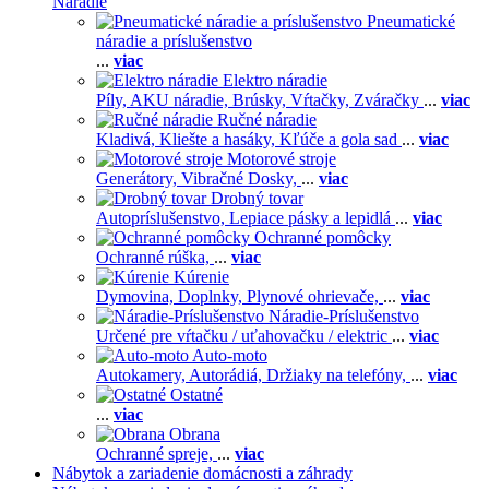
Náradie
Pneumatické
náradie a príslušenstvo
...
viac
Elektro náradie
Píly,
AKU náradie,
Brúsky,
Vŕtačky,
Zváračky
...
viac
Ručné náradie
Kladivá,
Kliešte a hasáky,
Kľúče a gola sad
...
viac
Motorové stroje
Generátory,
Vibračné Dosky,
...
viac
Drobný tovar
Autopríslušenstvo,
Lepiace pásky a lepidlá
...
viac
Ochranné pomôcky
Ochranné rúška,
...
viac
Kúrenie
Dymovina,
Doplnky,
Plynové ohrievače,
...
viac
Náradie-Príslušenstvo
Určené pre vŕtačku / uťahovačku / elektric
...
viac
Auto-moto
Autokamery,
Autorádiá,
Držiaky na telefóny,
...
viac
Ostatné
...
viac
Obrana
Ochranné spreje,
...
viac
Nábytok a zariadenie domácnosti a záhrady