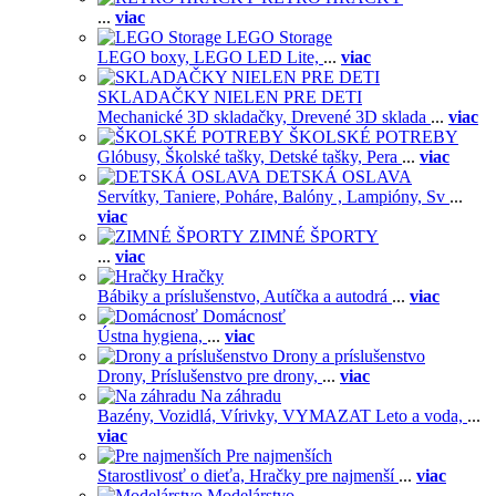
...
viac
LEGO Storage
LEGO boxy,
LEGO LED Lite,
...
viac
SKLADAČKY NIELEN PRE DETI
Mechanické 3D skladačky,
Drevené 3D sklada
...
viac
ŠKOLSKÉ POTREBY
Glóbusy,
Školské tašky,
Detské tašky,
Pera
...
viac
DETSKÁ OSLAVA
Servítky,
Taniere,
Poháre,
Balóny ,
Lampióny,
Sv
...
viac
ZIMNÉ ŠPORTY
...
viac
Hračky
Bábiky a príslušenstvo,
Autíčka a autodrá
...
viac
Domácnosť
Ústna hygiena,
...
viac
Drony a príslušenstvo
Drony,
Príslušenstvo pre drony,
...
viac
Na záhradu
Bazény,
Vozidlá,
Vírivky,
VYMAZAT Leto a voda,
...
viac
Pre najmenších
Starostlivosť o dieťa,
Hračky pre najmenší
...
viac
Modelárstvo