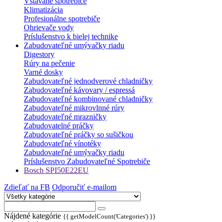
Vstavané spotrebiče
Klimatizácia
Profesionálne spotrebiče
Ohrievače vody
Príslušenstvo k bielej technike
Zabudovateľné umývačky riadu
Digestory
Rúry na pečenie
Varné dosky
Zabudovateľné jednodverové chladničky
Zabudovateľné kávovary / espressá
Zabudovateľné kombinované chladničky
Zabudovateľné mikrovlnné rúry
Zabudovateľné mrazničky
Zabudovatelné práčky
Zabudovateľné práčky so sušičkou
Zabudovateľné vínotéky
Zabudovateľné umývačky riadu
Príslušenstvo Zabudovateľné Spotrebiče
Bosch SPI50E22EU
Zdieľať na FB
Odporučiť e-mailom
Nájdené kategórie
{{ getModelCount('Categories') }}