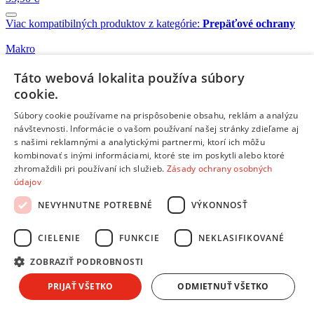
Viac kompatibilných produktov z kategórie:
Prepäťové ochrany
Makro
Skladom 1 kus
21,39 €
Táto webová lokalita používa súbory
cookie.
Makro
Súbory cookie používame na prispôsobenie obsahu, reklám a analýzu
Skladom 4 kusy
návštevnosti. Informácie o vašom používaní našej stránky zdieľame aj
6,99 €
s našimi reklamnými a analytickými partnermi, ktorí ich môžu
kombinovať s inými informáciami, ktoré ste im poskytli alebo ktoré
zhromaždili pri používaní ich služieb.
Zásady ochrany osobných
Makro
údajov
Skladom 1 kus
23,99 €
NEVYHNUTNE POTREBNÉ
VÝKONNOSŤ
CIELENIE
FUNKCIE
NEKLASIFIKOVANÉ
Makro
Skladom 3 kusy
ZOBRAZIŤ PODROBNOSTI
17,99 €
PRIJAŤ VŠETKO
ODMIETNUŤ VŠETKO
Makro
Skladom 3 kusy