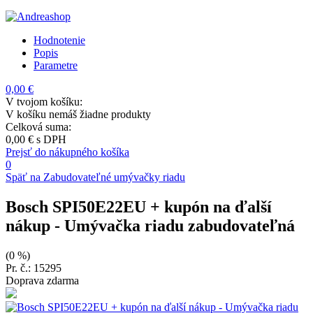
Hodnotenie
Popis
Parametre
0,00 €
V tvojom košíku:
V košíku nemáš žiadne produkty
Celková suma:
0,00 €
s DPH
Prejsť do nákupného košíka
0
Späť na Zabudovateľné umývačky riadu
Bosch SPI50E22EU + kupón na ďalší
nákup
- Umývačka riadu zabudovateľná
(0 %)
Pr. č.: 15295
Doprava zdarma