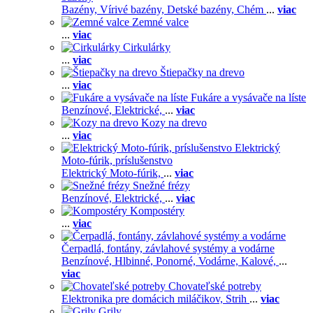
Bazény,
Vírivé bazény,
Detské bazény,
Chém
...
viac
Zemné valce
...
viac
Cirkulárky
...
viac
Štiepačky na drevo
...
viac
Fukáre a vysávače na líste
Benzínové,
Elektrické,
...
viac
Kozy na drevo
...
viac
Elektrický
Moto-fúrik, príslušenstvo
Elektrický Moto-fúrik,
...
viac
Snežné frézy
Benzínové,
Elektrické,
...
viac
Kompostéry
...
viac
Čerpadlá, fontány, závlahové systémy a vodárne
Benzínové,
Hlbinné,
Ponorné,
Vodárne,
Kalové,
...
viac
Chovateľské potreby
Elektronika pre domácich miláčikov,
Strih
...
viac
Grily