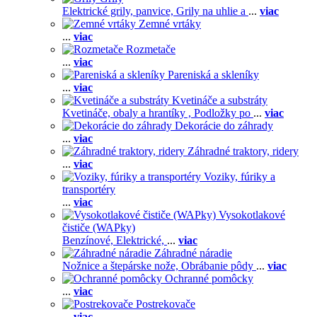
Elektrické grily, panvice,
Grily na uhlie a
...
viac
Zemné vrtáky
...
viac
Rozmetače
...
viac
Pareniská a skleníky
...
viac
Kvetináče a substráty
Kvetináče, obaly a hrantíky ,
Podložky po
...
viac
Dekorácie do záhrady
...
viac
Záhradné traktory, ridery
...
viac
Voziky, fúriky a
transportéry
...
viac
Vysokotlakové
čističe (WAPky)
Benzínové,
Elektrické,
...
viac
Záhradné náradie
Nožnice a štepárske nože,
Obrábanie pôdy
...
viac
Ochranné pomôcky
...
viac
Postrekovače
...
viac