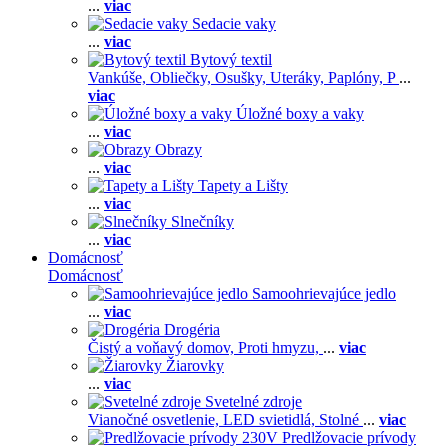
...
viac
Sedacie vaky
...
viac
Bytový textil
Vankúše,
Obliečky,
Osušky,
Uteráky,
Paplóny,
P
...
viac
Úložné boxy a vaky
...
viac
Obrazy
...
viac
Tapety a Lišty
...
viac
Slnečníky
...
viac
Domácnosť
Domácnosť
Samoohrievajúce jedlo
...
viac
Drogéria
Čistý a voňavý domov,
Proti hmyzu,
...
viac
Žiarovky
...
viac
Svetelné zdroje
Vianočné osvetlenie,
LED svietidlá,
Stolné
...
viac
Predlžovacie prívody