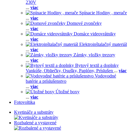
230V
...
viac
Spínacie Hodiny , merače
...
viac
Domové zvončeky
...
viac
Domáce videovrátniky
...
viac
Elektroinštalačný materiál
...
viac
Zámky, vložky trezory
...
viac
Bytový textil a doplnky
Vankúše,
Obliečky,
Osušky,
Paplóny,
Príslušen
...
viac
Vodovodné
batérie a príslušenstvo
...
viac
Úložné boxy
...
viac
Fotovoltika
Kvetináče a substráty
Rozbalené a vystavené