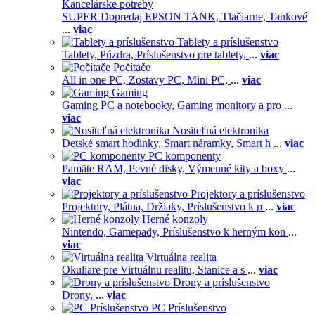
Kancelárske potreby
SUPER Dopredaj EPSON TANK,
Tlačiarne,
Tankové
...
viac
Tablety a príslušenstvo
Tablety,
Púzdra,
Príslušenstvo pre tablety,
...
viac
Počítače
All in one PC,
Zostavy PC,
Mini PC,
...
viac
Gaming
Gaming PC a notebooky,
Gaming monitory a pro
...
viac
Nositeľná elektronika
Detské smart hodinky,
Smart náramky,
Smart h
...
viac
PC komponenty
Pamäte RAM,
Pevné disky,
Výmenné kity a boxy
...
viac
Projektory a príslušenstvo
Projektory,
Plátna,
Držiaky,
Príslušenstvo k p
...
viac
Herné konzoly
Nintendo,
Gamepady,
Príslušenstvo k herným kon
...
viac
Virtuálna realita
Okuliare pre Virtuálnu realitu,
Stanice a s
...
viac
Drony a príslušenstvo
Drony,
...
viac
PC Príslušenstvo