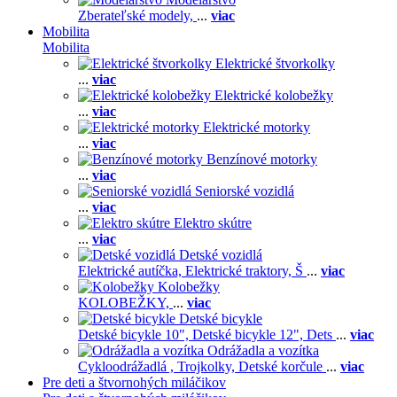
Zberateľské modely,
...
viac
Mobilita
Mobilita
Elektrické štvorkolky
...
viac
Elektrické kolobežky
...
viac
Elektrické motorky
...
viac
Benzínové motorky
...
viac
Seniorské vozidlá
...
viac
Elektro skútre
...
viac
Detské vozidlá
Elektrické autíčka,
Elektrické traktory,
Š
...
viac
Kolobežky
KOLOBEŽKY,
...
viac
Detské bicykle
Detské bicykle 10",
Detské bicykle 12",
Dets
...
viac
Odrážadla a vozítka
Cykloodrážadlá ,
Trojkolky,
Detské korčule
...
viac
Pre deti a štvornohých miláčikov