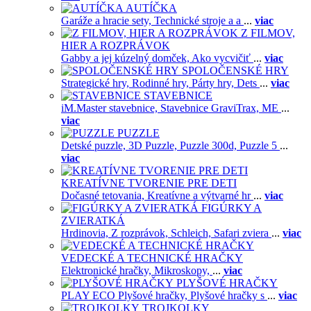
AUTÍČKA
Garáže a hracie sety,
Technické stroje a a
...
viac
Z FILMOV,
HIER A ROZPRÁVOK
Gabby a jej kúzelný domček,
Ako vycvičiť
...
viac
SPOLOČENSKÉ HRY
Strategické hry,
Rodinné hry,
Párty hry,
Dets
...
viac
STAVEBNICE
iM.Master stavebnice,
Stavebnice GraviTrax,
ME
...
viac
PUZZLE
Detské puzzle,
3D Puzzle,
Puzzle 300d,
Puzzle 5
...
viac
KREATÍVNE TVORENIE PRE DETI
Dočasné tetovania,
Kreatívne a výtvarné hr
...
viac
FIGÚRKY A
ZVIERATKÁ
Hrdinovia,
Z rozprávok,
Schleich,
Safari zviera
...
viac
VEDECKÉ A TECHNICKÉ HRAČKY
Elektronické hračky,
Mikroskopy,
...
viac
PLYŠOVÉ HRAČKY
PLAY ECO Plyšové hračky,
Plyšové hračky s
...
viac
TROJKOLKY