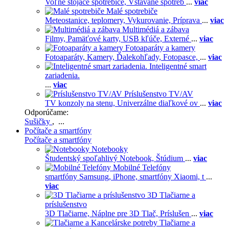
Voľne stojace spotrebiče,
Vstavané spotreb
...
viac
Malé spotrebiče
Meteostanice, teplomery,
Vykurovanie,
Príprava
...
viac
Multimédiá a zábava
Filmy,
Pamäťové karty,
USB kľúče,
Externé
...
viac
Fotoaparáty a kamery
Fotoaparáty,
Kamery,
Ďalekohľady,
Fotopasce,
...
viac
Inteligentné smart
zariadenia.
...
viac
Príslušenstvo TV/AV
TV konzoly na stenu,
Univerzálne diaľkové ov
...
viac
Odporúčame:
Sušičky
, ...
Počítače a smartfóny
Počítače a smartfóny
Notebooky
Študentský spoľahlivý Notebook,
Štúdium
...
viac
Mobilné Telefóny
smartfóny Samsung,
iPhone,
smartfóny Xiaomi,
t
...
viac
3D Tlačiarne a
príslušenstvo
3D Tlačiarne,
Náplne pre 3D Tlač,
Príslušen
...
viac
Tlačiarne a