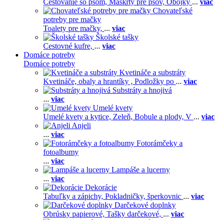
Cestovanie so psom,
Maškrty pre psov,
Obojky
...
viac
Chovateľské
potreby pre mačky
Toalety pre mačky,
...
viac
Školské tašky
Cestovné kufre,
...
viac
Domáce potreby
Domáce potreby
Kvetináče a substráty
Kvetináče, obaly a hrantíky ,
Podložky po
...
viac
Substráty a hnojivá
...
viac
Umelé kvety
Umelé kvety a kytice,
Zeleň,
Bobule a plody,
V
...
viac
Anjeli
...
viac
Fotorámčeky a
fotoalbumy
...
viac
Lampáše a lucerny
...
viac
Dekorácie
Tabuľky a zápichy,
Pokladničky, šperkovnic
...
viac
Darčekové doplnky
Obrúsky papierové,
Tašky darčekové,
...
viac