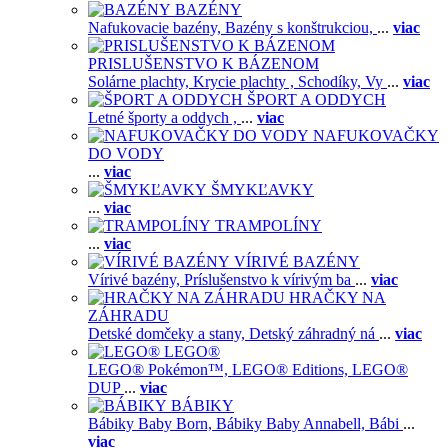
BAZÉNY
Nafukovacie bazény,
Bazény s konštrukciou,
...
viac
PRISLUŠENSTVO K BÁZENOM
Solárne plachty,
Krycie plachty ,
Schodíky,
Vy
...
viac
ŠPORT A ODDYCH
Letné športy a oddych ,
...
viac
NAFUKOVAČKY
DO VODY
...
viac
ŠMYKĽAVKY
...
viac
TRAMPOLÍNY
...
viac
VÍRIVÉ BAZÉNY
Vírivé bazény,
Príslušenstvo k vírivým ba
...
viac
HRAČKY NA
ZÁHRADU
Detské domčeky a stany,
Detský záhradný ná
...
viac
LEGO®
LEGO® Pokémon™,
LEGO® Editions,
LEGO®
DUP
...
viac
BÁBIKY
Bábiky Baby Born,
Bábiky Baby Annabell,
Bábi
...
viac