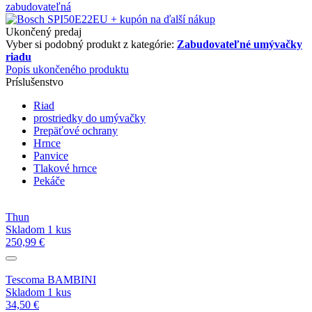
Ukončený predaj
Vyber si podobný produkt z kategórie:
Zabudovateľné umývačky
riadu
Popis ukončeného produktu
Príslušenstvo
Riad
prostriedky do umývačky
Prepäťové ochrany
Hrnce
Panvice
Tlakové hrnce
Pekáče
Thun
Skladom 1 kus
250,99 €
Tescoma BAMBINI
Skladom 1 kus
34,50 €