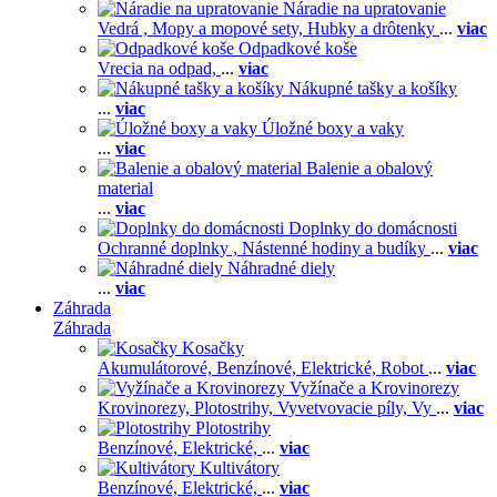
Náradie na upratovanie
Vedrá ,
Mopy a mopové sety,
Hubky a drôtenky
...
viac
Odpadkové koše
Vrecia na odpad,
...
viac
Nákupné tašky a košíky
...
viac
Úložné boxy a vaky
...
viac
Balenie a obalový
material
...
viac
Doplnky do domácnosti
Ochranné doplnky ,
Nástenné hodiny a budíky
...
viac
Náhradné diely
...
viac
Záhrada
Záhrada
Kosačky
Akumulátorové,
Benzínové,
Elektrické,
Robot
...
viac
Vyžínače a Krovinorezy
Krovinorezy,
Plotostrihy,
Vyvetvovacie píly,
Vy
...
viac
Plotostrihy
Benzínové,
Elektrické,
...
viac
Kultivátory
Benzínové,
Elektrické,
...
viac