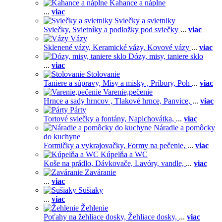
Kahance a náplne
...
viac
Sviečky a svietniky
Sviečky,
Svietníky a podložky pod sviečky
...
viac
Vázy
Sklenené vázy,
Keramické vázy,
Kovové vázy
...
viac
Dózy, misy, taniere sklo
...
viac
Stolovanie
Taniere a súpravy,
Misy a misky ,
Príbory,
Poh
...
viac
Varenie,pečenie
Hrnce a sady hrncov ,
Tlakové hrnce,
Panvice,
...
viac
Párty
Tortové sviečky a fontány,
Napichovátka,
...
viac
Náradie a pomôcky
do kuchyne
Formičky a vykrajovačky,
Formy na pečenie,
...
viac
Kúpelňa a WC
Koše na prádlo,
Dávkovače,
Lavóry, vandle,
...
viac
Zaváranie
...
viac
Sušiaky
...
viac
Žehlenie
Poťahy na žehliace dosky,
Žehliace dosky,
...
viac