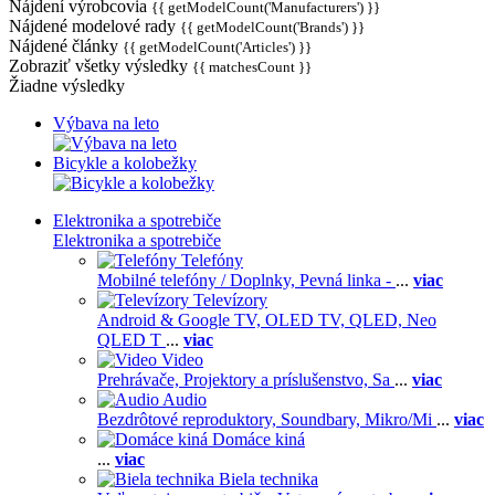
Nájdení výrobcovia
{{ getModelCount('Manufacturers') }}
Nájdené modelové rady
{{ getModelCount('Brands') }}
Nájdené články
{{ getModelCount('Articles') }}
Zobraziť všetky výsledky
{{ matchesCount }}
Žiadne výsledky
Výbava na leto
Bicykle a kolobežky
Elektronika a spotrebiče
Elektronika a spotrebiče
Telefóny
Mobilné telefóny / Doplnky,
Pevná linka -
...
viac
Televízory
Android & Google TV,
OLED TV,
QLED, Neo
QLED T
...
viac
Video
Prehrávače,
Projektory a príslušenstvo,
Sa
...
viac
Audio
Bezdrôtové reproduktory,
Soundbary,
Mikro/Mi
...
viac
Domáce kiná
...
viac
Biela technika