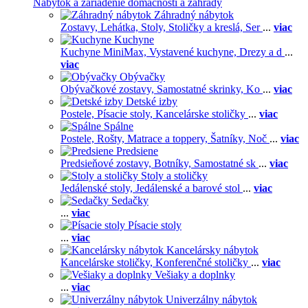
Nábytok a zariadenie domácnosti a záhrady
Záhradný nábytok
Zostavy,
Lehátka,
Stoly,
Stoličky a kreslá,
Ser
...
viac
Kuchyne
Kuchyne MiniMax,
Vystavené kuchyne,
Drezy a d
...
viac
Obývačky
Obývačkové zostavy,
Samostatné skrinky,
Ko
...
viac
Detské izby
Postele,
Písacie stoly,
Kancelárske stoličky
...
viac
Spálne
Postele,
Rošty,
Matrace a toppery,
Šatníky,
Noč
...
viac
Predsiene
Predsieňové zostavy,
Botníky,
Samostatné sk
...
viac
Stoly a stoličky
Jedálenské stoly,
Jedálenské a barové stol
...
viac
Sedačky
...
viac
Písacie stoly
...
viac
Kancelársky nábytok
Kancelárske stoličky,
Konferenčné stoličky
...
viac
Vešiaky a doplnky
...
viac
Univerzálny nábytok