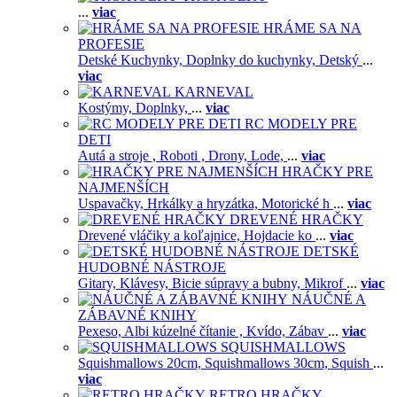
...
viac
HRÁME SA NA
PROFESIE
Detské Kuchynky,
Doplnky do kuchynky,
Detský
...
viac
KARNEVAL
Kostýmy,
Doplnky,
...
viac
RC MODELY PRE
DETI
Autá a stroje ,
Roboti ,
Drony,
Lode,
...
viac
HRAČKY PRE
NAJMENŠÍCH
Uspavačky,
Hrkálky a hryzátka,
Motorické h
...
viac
DREVENÉ HRAČKY
Drevené vláčiky a koľajnice,
Hojdacie ko
...
viac
DETSKÉ
HUDOBNÉ NÁSTROJE
Gitary,
Klávesy,
Bicie súpravy a bubny,
Mikrof
...
viac
NÁUČNÉ A
ZÁBAVNÉ KNIHY
Pexeso,
Albi kúzelné čítanie ,
Kvído,
Zábav
...
viac
SQUISHMALLOWS
Squishmallows 20cm,
Squishmallows 30cm,
Squish
...
viac
RETRO HRAČKY