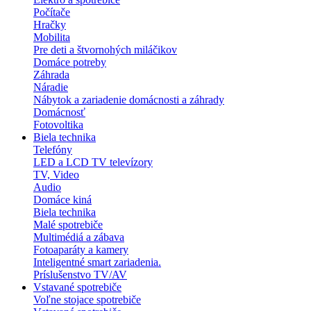
Počítače
Hračky
Mobilita
Pre deti a štvornohých miláčikov
Domáce potreby
Záhrada
Náradie
Nábytok a zariadenie domácnosti a záhrady
Domácnosť
Fotovoltika
Biela technika
Telefóny
LED a LCD TV televízory
TV, Video
Audio
Domáce kiná
Biela technika
Malé spotrebiče
Multimédiá a zábava
Fotoaparáty a kamery
Inteligentné smart zariadenia.
Príslušenstvo TV/AV
Vstavané spotrebiče
Voľne stojace spotrebiče