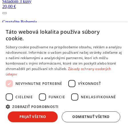
Skladom 3 kusy
20,00 €
Crystalite Bohemia
Skladom 1 kus
Táto webová lokalita používa súbory
41,99 €
cookie.
Súbory cookie používame na prispôsobenie obsahu, reklám a analýzu
Crystalite Bohemia
návštevnosti. Informácie o vašom používaní našej stránky zdieľame aj
Skladom 1 kus
16,99 €
s našimi reklamnými a analytickými partnermi, ktorí ich môžu
kombinovať s inými informáciami, ktoré ste im poskytli alebo ktoré
Viac kompatibilných produktov z kategórie:
Misky a nádoby
zhromaždili pri používaní ich služieb.
Zásady ochrany osobných
údajov
Emos EV012 nerez
NEVYHNUTNE POTREBNÉ
VÝKONNOSŤ
Skladom 4 kusy
14,35 €
CIELENIE
FUNKCIE
NEKLASIFIKOVANÉ
Emos EV014 biela
ZOBRAZIŤ PODROBNOSTI
Skladom 5 a viac kusov
9,89 €
PRIJAŤ VŠETKO
ODMIETNUŤ VŠETKO