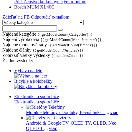
Príslušenstvo ku kuchynským robotom
Bosch MUM XL40G
Zdieľať na FB
Odporučiť e-mailom
Nájdené kategórie
{{ getModelCount('Categories') }}
Nájdení výrobcovia
{{ getModelCount('Manufacturers') }}
Nájdené modelové rady
{{ getModelCount('Brands') }}
Nájdené články
{{ getModelCount('Articles') }}
Zobraziť všetky výsledky
{{ matchesCount }}
Žiadne výsledky
Výbava na leto
Bicykle a kolobežky
Elektronika a spotrebiče
Elektronika a spotrebiče
Telefóny
Mobilné telefóny / Doplnky,
Pevná linka -
...
viac
Televízory
Android & Google TV,
OLED TV,
QLED, Neo
QLED T
...
viac