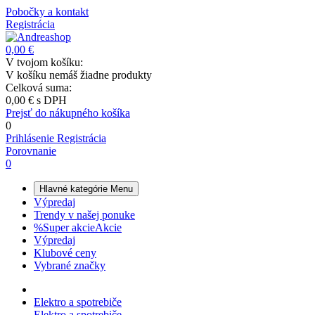
Pobočky a kontakt
Registrácia
0,00 €
V tvojom košíku:
V košíku nemáš žiadne produkty
Celková suma:
0,00 €
s DPH
Prejsť do nákupného košíka
0
Prihlásenie
Registrácia
Porovnanie
0
Hlavné kategórie
Menu
Výpredaj
Trendy v našej ponuke
%
Super akcie
Akcie
Výpredaj
Klubové ceny
Vybrané značky
Elektro a spotrebiče
Elektro a spotrebiče