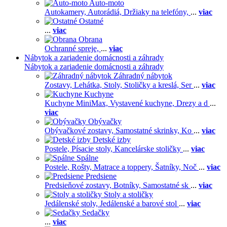
Auto-moto
Autokamery,
Autorádiá,
Držiaky na telefóny,
...
viac
Ostatné
...
viac
Obrana
Ochranné spreje,
...
viac
Nábytok a zariadenie domácnosti a záhrady
Nábytok a zariadenie domácnosti a záhrady
Záhradný nábytok
Zostavy,
Lehátka,
Stoly,
Stoličky a kreslá,
Ser
...
viac
Kuchyne
Kuchyne MiniMax,
Vystavené kuchyne,
Drezy a d
...
viac
Obývačky
Obývačkové zostavy,
Samostatné skrinky,
Ko
...
viac
Detské izby
Postele,
Písacie stoly,
Kancelárske stoličky
...
viac
Spálne
Postele,
Rošty,
Matrace a toppery,
Šatníky,
Noč
...
viac
Predsiene
Predsieňové zostavy,
Botníky,
Samostatné sk
...
viac
Stoly a stoličky
Jedálenské stoly,
Jedálenské a barové stol
...
viac
Sedačky
...
viac