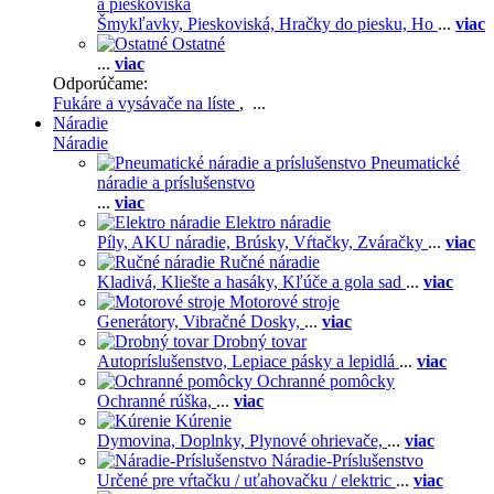
a pieskoviská
Šmykľavky,
Pieskoviská,
Hračky do piesku,
Ho
...
viac
Ostatné
...
viac
Odporúčame:
Fukáre a vysávače na líste
, ...
Náradie
Náradie
Pneumatické
náradie a príslušenstvo
...
viac
Elektro náradie
Píly,
AKU náradie,
Brúsky,
Vŕtačky,
Zváračky
...
viac
Ručné náradie
Kladivá,
Kliešte a hasáky,
Kľúče a gola sad
...
viac
Motorové stroje
Generátory,
Vibračné Dosky,
...
viac
Drobný tovar
Autopríslušenstvo,
Lepiace pásky a lepidlá
...
viac
Ochranné pomôcky
Ochranné rúška,
...
viac
Kúrenie
Dymovina,
Doplnky,
Plynové ohrievače,
...
viac
Náradie-Príslušenstvo
Určené pre vŕtačku / uťahovačku / elektric
...
viac