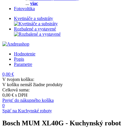
...
viac
Fotovoltika
Kvetináče a substráty
Rozbalené a vystavené
Hodnotenie
Popis
Parametre
0,00 €
V tvojom košíku:
V košíku nemáš žiadne produkty
Celková suma:
0,00 €
s DPH
Prejsť do nákupného košíka
0
Späť na Kuchynské roboty
Bosch MUM XL40G
- Kuchynský robot