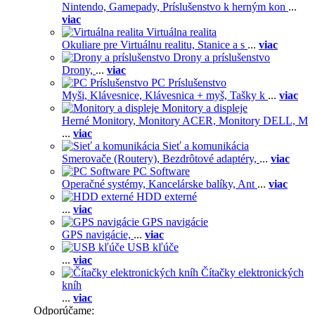
Nintendo,
Gamepady,
Príslušenstvo k herným kon
...
viac
Virtuálna realita
Okuliare pre Virtuálnu realitu,
Stanice a s
...
viac
Drony a príslušenstvo
Drony,
...
viac
PC Príslušenstvo
Myši,
Klávesnice,
Klávesnica + myš,
Tašky k
...
viac
Monitory a displeje
Herné Monitory,
Monitory ACER,
Monitory DELL,
M
...
viac
Sieť a komunikácia
Smerovače (Routery),
Bezdrôtové adaptéry,
...
viac
PC Software
Operačné systémy,
Kancelárske balíky,
Ant
...
viac
HDD externé
...
viac
GPS navigácie
GPS navigácie,
...
viac
USB kľúče
...
viac
Čítačky elektronických
kníh
...
viac
Odporúčame: