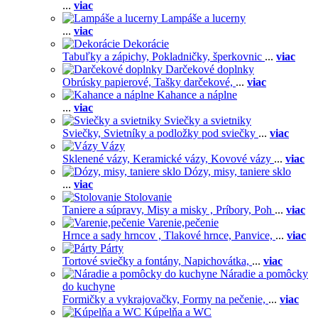
...
viac
Lampáše a lucerny
...
viac
Dekorácie
Tabuľky a zápichy,
Pokladničky, šperkovnic
...
viac
Darčekové doplnky
Obrúsky papierové,
Tašky darčekové,
...
viac
Kahance a náplne
...
viac
Sviečky a svietniky
Sviečky,
Svietníky a podložky pod sviečky
...
viac
Vázy
Sklenené vázy,
Keramické vázy,
Kovové vázy
...
viac
Dózy, misy, taniere sklo
...
viac
Stolovanie
Taniere a súpravy,
Misy a misky ,
Príbory,
Poh
...
viac
Varenie,pečenie
Hrnce a sady hrncov ,
Tlakové hrnce,
Panvice,
...
viac
Párty
Tortové sviečky a fontány,
Napichovátka,
...
viac
Náradie a pomôcky
do kuchyne
Formičky a vykrajovačky,
Formy na pečenie,
...
viac
Kúpelňa a WC