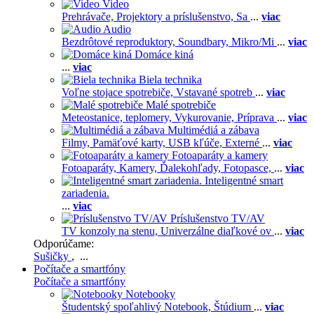
Video
Prehrávače,
Projektory a príslušenstvo,
Sa
...
viac
Audio
Bezdrôtové reproduktory,
Soundbary,
Mikro/Mi
...
viac
Domáce kiná
...
viac
Biela technika
Voľne stojace spotrebiče,
Vstavané spotreb
...
viac
Malé spotrebiče
Meteostanice, teplomery,
Vykurovanie,
Príprava
...
viac
Multimédiá a zábava
Filmy,
Pamäťové karty,
USB kľúče,
Externé
...
viac
Fotoaparáty a kamery
Fotoaparáty,
Kamery,
Ďalekohľady,
Fotopasce,
...
viac
Inteligentné smart
zariadenia.
...
viac
Príslušenstvo TV/AV
TV konzoly na stenu,
Univerzálne diaľkové ov
...
viac
Odporúčame:
Sušičky
, ...
Počítače a smartfóny
Počítače a smartfóny
Notebooky
Študentský spoľahlivý Notebook,
Štúdium
...
viac