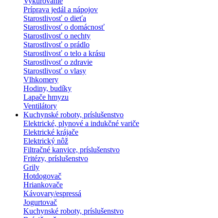
Vykurovanie
Príprava jedál a nápojov
Starostlivosť o dieťa
Starostlivosť o domácnosť
Starostlivosť o nechty
Starostlivosť o prádlo
Starostlivosť o telo a krásu
Starostlivosť o zdravie
Starostlivosť o vlasy
Vlhkomery
Hodiny, budíky
Lapače hmyzu
Ventilátory
Kuchynské roboty, príslušenstvo
Elektrické, plynové a indukčné variče
Elektrické krájače
Elektrický nôž
Filtračné kanvice, príslušenstvo
Fritézy, príslušenstvo
Grily
Hotdogovač
Hriankovače
Kávovary/espressá
Jogurtovač
Kuchynské roboty, príslušenstvo