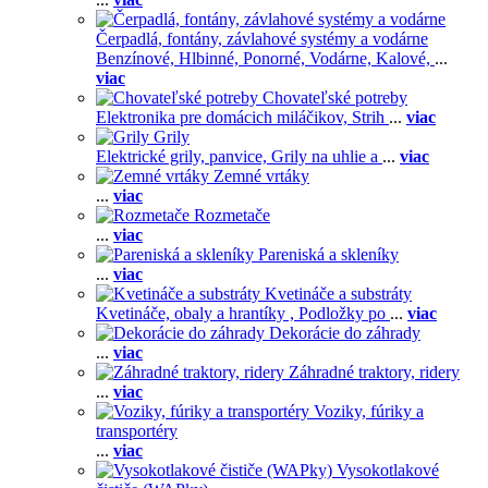
Čerpadlá, fontány, závlahové systémy a vodárne
Benzínové,
Hlbinné,
Ponorné,
Vodárne,
Kalové,
...
viac
Chovateľské potreby
Elektronika pre domácich miláčikov,
Strih
...
viac
Grily
Elektrické grily, panvice,
Grily na uhlie a
...
viac
Zemné vrtáky
...
viac
Rozmetače
...
viac
Pareniská a skleníky
...
viac
Kvetináče a substráty
Kvetináče, obaly a hrantíky ,
Podložky po
...
viac
Dekorácie do záhrady
...
viac
Záhradné traktory, ridery
...
viac
Voziky, fúriky a
transportéry
...
viac
Vysokotlakové