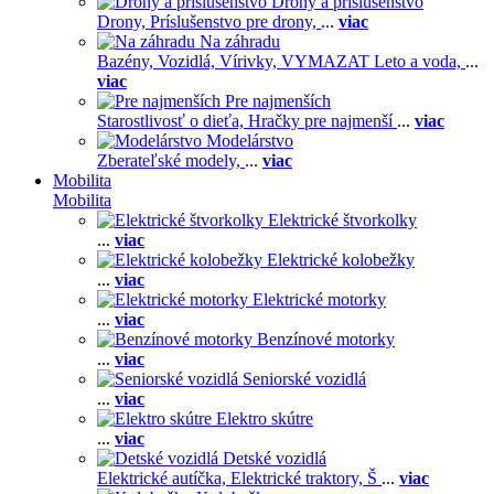
Drony a príslušenstvo
Drony,
Príslušenstvo pre drony,
...
viac
Na záhradu
Bazény,
Vozidlá,
Vírivky,
VYMAZAT Leto a voda,
...
viac
Pre najmenších
Starostlivosť o dieťa,
Hračky pre najmenší
...
viac
Modelárstvo
Zberateľské modely,
...
viac
Mobilita
Mobilita
Elektrické štvorkolky
...
viac
Elektrické kolobežky
...
viac
Elektrické motorky
...
viac
Benzínové motorky
...
viac
Seniorské vozidlá
...
viac
Elektro skútre
...
viac
Detské vozidlá
Elektrické autíčka,
Elektrické traktory,
Š
...
viac