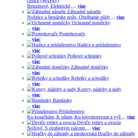
čističe (WAPky)
Benzínové,
Elektrické,
...
viac
Záhradné náradie
Nožnice a štepárske nože,
Obrábanie pôdy
...
viac
Ochranné pomôcky
...
viac
Postrekovače
...
viac
Hadice a príslušenstvo
...
viac
Poštové schránky
...
viac
Záhradné domčeky
...
viac
Rebríky a schodíky
...
viac
Konvy, nádoby a sudy
...
viac
Bandasky
...
viac
Príslušenstvo
Ku kosačkám,
K pílam,
Ku krovinorezom a vyž
...
viac
Drviče vetiev a ovocia
Nožové,
S ozubeným valcom,
...
viac
Hračky do záhrady