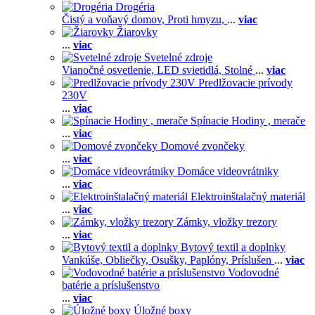
Drogéria
Čistý a voňavý domov,
Proti hmyzu,
...
viac
Žiarovky
...
viac
Svetelné zdroje
Vianočné osvetlenie,
LED svietidlá,
Stolné
...
viac
Predlžovacie prívody
230V
...
viac
Spínacie Hodiny , merače
...
viac
Domové zvončeky
...
viac
Domáce videovrátniky
...
viac
Elektroinštalačný materiál
...
viac
Zámky, vložky trezory
...
viac
Bytový textil a doplnky
Vankúše,
Obliečky,
Osušky,
Paplóny,
Príslušen
...
viac
Vodovodné
batérie a príslušenstvo
...
viac
Úložné boxy