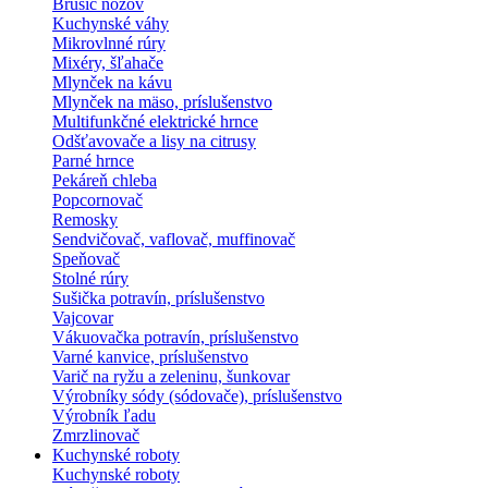
Brúsič nožov
Kuchynské váhy
Mikrovlnné rúry
Mixéry, šľahače
Mlynček na kávu
Mlynček na mäso, príslušenstvo
Multifunkčné elektrické hrnce
Odšťavovače a lisy na citrusy
Parné hrnce
Pekáreň chleba
Popcornovač
Remosky
Sendvičovač, vaflovač, muffinovač
Speňovač
Stolné rúry
Sušička potravín, príslušenstvo
Vajcovar
Vákuovačka potravín, príslušenstvo
Varné kanvice, príslušenstvo
Varič na ryžu a zeleninu, šunkovar
Výrobníky sódy (sódovače), príslušenstvo
Výrobník ľadu
Zmrzlinovač
Kuchynské roboty
Kuchynské roboty