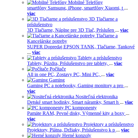
Mobilné Telefóny
smartfóny Samsung,
iPhone,
smartfóny Xiaomi,
t
...
viac
3D Tlačiarne a
príslušenstvo
3D Tlačiarne,
Náplne pre 3D Tlač,
Príslušen
...
viac
Tlačiarne a
Kancelárske potreby
SUPER Dopredaj EPSON TANK,
Tlačiarne,
Tankové
...
viac
Tablety a príslušenstvo
Tablety,
Púzdra,
Príslušenstvo pre tablety,
...
viac
Počítače
All in one PC,
Zostavy PC,
Mini PC,
...
viac
Gaming
Gaming PC a notebooky,
Gaming monitory a pro
...
viac
Nositeľná elektronika
Detské smart hodinky,
Smart náramky,
Smart h
...
viac
PC komponenty
Pamäte RAM,
Pevné disky,
Výmenné kity a boxy
...
viac
Projektory a príslušenstvo
Projektory,
Plátna,
Držiaky,
Príslušenstvo k p
...
viac
Herné konzoly