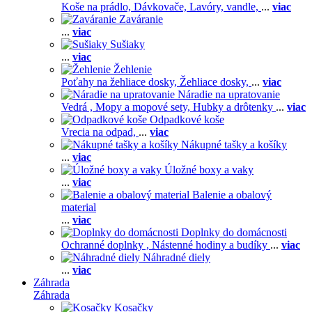
Koše na prádlo,
Dávkovače,
Lavóry, vandle,
...
viac
Zaváranie
...
viac
Sušiaky
...
viac
Žehlenie
Poťahy na žehliace dosky,
Žehliace dosky,
...
viac
Náradie na upratovanie
Vedrá ,
Mopy a mopové sety,
Hubky a drôtenky
...
viac
Odpadkové koše
Vrecia na odpad,
...
viac
Nákupné tašky a košíky
...
viac
Úložné boxy a vaky
...
viac
Balenie a obalový
material
...
viac
Doplnky do domácnosti
Ochranné doplnky ,
Nástenné hodiny a budíky
...
viac
Náhradné diely
...
viac
Záhrada
Záhrada
Kosačky