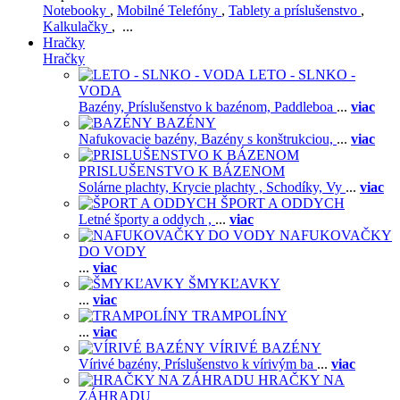
Notebooky
,
Mobilné Telefóny
,
Tablety a príslušenstvo
,
Kalkulačky
, ...
Hračky
Hračky
LETO - SLNKO -
VODA
Bazény,
Príslušenstvo k bazénom,
Paddleboa
...
viac
BAZÉNY
Nafukovacie bazény,
Bazény s konštrukciou,
...
viac
PRISLUŠENSTVO K BÁZENOM
Solárne plachty,
Krycie plachty ,
Schodíky,
Vy
...
viac
ŠPORT A ODDYCH
Letné športy a oddych ,
...
viac
NAFUKOVAČKY
DO VODY
...
viac
ŠMYKĽAVKY
...
viac
TRAMPOLÍNY
...
viac
VÍRIVÉ BAZÉNY
Vírivé bazény,
Príslušenstvo k vírivým ba
...
viac
HRAČKY NA
ZÁHRADU