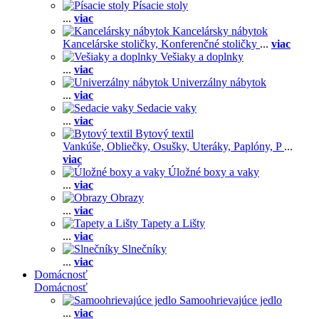
Písacie stoly
...
viac
Kancelársky nábytok
Kancelárske stoličky,
Konferenčné stoličky
...
viac
Vešiaky a doplnky
...
viac
Univerzálny nábytok
...
viac
Sedacie vaky
...
viac
Bytový textil
Vankúše,
Obliečky,
Osušky,
Uteráky,
Paplóny,
P
...
viac
Úložné boxy a vaky
...
viac
Obrazy
...
viac
Tapety a Lišty
...
viac
Slnečníky
...
viac
Domácnosť
Domácnosť
Samoohrievajúce jedlo
...
viac