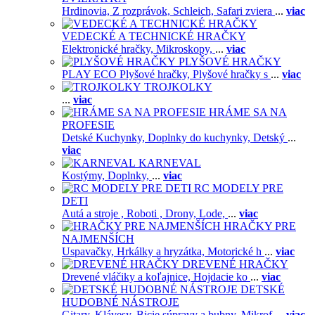
Hrdinovia,
Z rozprávok,
Schleich,
Safari zviera
...
viac
VEDECKÉ A TECHNICKÉ HRAČKY
Elektronické hračky,
Mikroskopy,
...
viac
PLYŠOVÉ HRAČKY
PLAY ECO Plyšové hračky,
Plyšové hračky s
...
viac
TROJKOLKY
...
viac
HRÁME SA NA
PROFESIE
Detské Kuchynky,
Doplnky do kuchynky,
Detský
...
viac
KARNEVAL
Kostýmy,
Doplnky,
...
viac
RC MODELY PRE
DETI
Autá a stroje ,
Roboti ,
Drony,
Lode,
...
viac
HRAČKY PRE
NAJMENŠÍCH
Uspavačky,
Hrkálky a hryzátka,
Motorické h
...
viac
DREVENÉ HRAČKY
Drevené vláčiky a koľajnice,
Hojdacie ko
...
viac
DETSKÉ
HUDOBNÉ NÁSTROJE
Gitary,
Klávesy,
Bicie súpravy a bubny,
Mikrof
...
viac