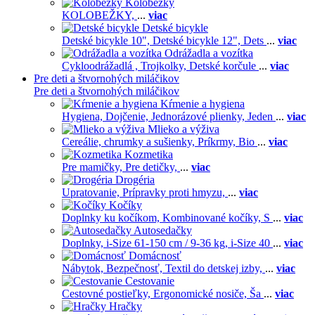
Kolobežky
KOLOBEŽKY,
...
viac
Detské bicykle
Detské bicykle 10",
Detské bicykle 12",
Dets
...
viac
Odrážadla a vozítka
Cykloodrážadlá ,
Trojkolky,
Detské korčule
...
viac
Pre deti a štvornohých miláčikov
Pre deti a štvornohých miláčikov
Kŕmenie a hygiena
Hygiena,
Dojčenie,
Jednorázové plienky,
Jeden
...
viac
Mlieko a výživa
Cereálie, chrumky a sušienky,
Príkrmy,
Bio
...
viac
Kozmetika
Pre mamičky,
Pre detičky,
...
viac
Drogéria
Upratovanie,
Prípravky proti hmyzu,
...
viac
Kočíky
Doplnky ku kočíkom,
Kombinované kočíky,
S
...
viac
Autosedačky
Doplnky,
i-Size 61-150 cm / 9-36 kg,
i-Size 40
...
viac
Domácnosť
Nábytok,
Bezpečnosť,
Textil do detskej izby,
...
viac
Cestovanie
Cestovné postieľky,
Ergonomické nosiče,
Ša
...
viac
Hračky