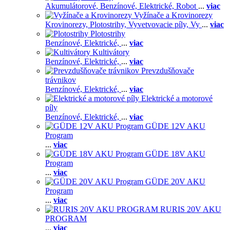
Akumulátorové,
Benzínové,
Elektrické,
Robot
...
viac
Vyžínače a Krovinorezy
Krovinorezy,
Plotostrihy,
Vyvetvovacie píly,
Vy
...
viac
Plotostrihy
Benzínové,
Elektrické,
...
viac
Kultivátory
Benzínové,
Elektrické,
...
viac
Prevzdušňovače
trávnikov
Benzínové,
Elektrické,
...
viac
Elektrické a motorové
píly
Benzínové,
Elektrické,
...
viac
GÜDE 12V AKU
Program
...
viac
GÜDE 18V AKU
Program
...
viac
GÜDE 20V AKU
Program
...
viac
RURIS 20V AKU
PROGRAM
...
viac