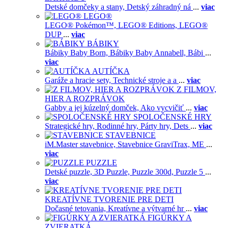
Detské domčeky a stany,
Detský záhradný ná
...
viac
LEGO®
LEGO® Pokémon™,
LEGO® Editions,
LEGO®
DUP
...
viac
BÁBIKY
Bábiky Baby Born,
Bábiky Baby Annabell,
Bábi
...
viac
AUTÍČKA
Garáže a hracie sety,
Technické stroje a a
...
viac
Z FILMOV,
HIER A ROZPRÁVOK
Gabby a jej kúzelný domček,
Ako vycvičiť
...
viac
SPOLOČENSKÉ HRY
Strategické hry,
Rodinné hry,
Párty hry,
Dets
...
viac
STAVEBNICE
iM.Master stavebnice,
Stavebnice GraviTrax,
ME
...
viac
PUZZLE
Detské puzzle,
3D Puzzle,
Puzzle 300d,
Puzzle 5
...
viac
KREATÍVNE TVORENIE PRE DETI
Dočasné tetovania,
Kreatívne a výtvarné hr
...
viac
FIGÚRKY A
ZVIERATKÁ