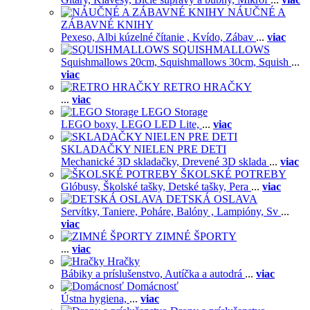
NÁUČNÉ A
ZÁBAVNÉ KNIHY
Pexeso,
Albi kúzelné čítanie ,
Kvído,
Zábav
...
viac
SQUISHMALLOWS
Squishmallows 20cm,
Squishmallows 30cm,
Squish
...
viac
RETRO HRAČKY
...
viac
LEGO Storage
LEGO boxy,
LEGO LED Lite,
...
viac
SKLADAČKY NIELEN PRE DETI
Mechanické 3D skladačky,
Drevené 3D sklada
...
viac
ŠKOLSKÉ POTREBY
Glóbusy,
Školské tašky,
Detské tašky,
Pera
...
viac
DETSKÁ OSLAVA
Servítky,
Taniere,
Poháre,
Balóny ,
Lampióny,
Sv
...
viac
ZIMNÉ ŠPORTY
...
viac
Hračky
Bábiky a príslušenstvo,
Autíčka a autodrá
...
viac
Domácnosť
Ústna hygiena,
...
viac