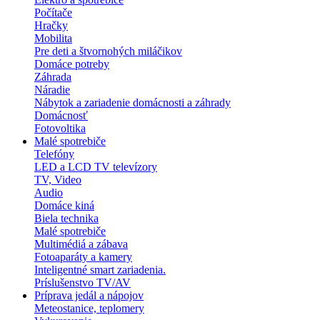
Počítače
Hračky
Mobilita
Pre deti a štvornohých miláčikov
Domáce potreby
Záhrada
Náradie
Nábytok a zariadenie domácnosti a záhrady
Domácnosť
Fotovoltika
Malé spotrebiče
Telefóny
LED a LCD TV televízory
TV, Video
Audio
Domáce kiná
Biela technika
Malé spotrebiče
Multimédiá a zábava
Fotoaparáty a kamery
Inteligentné smart zariadenia.
Príslušenstvo TV/AV
Príprava jedál a nápojov
Meteostanice, teplomery