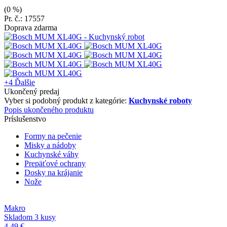
(0 %)
Pr. č.: 17557
Doprava zdarma
+4
Ďalšie
Ukončený predaj
Vyber si podobný produkt z kategórie:
Kuchynské roboty
Popis ukončeného produktu
Príslušenstvo
Formy na pečenie
Misky a nádoby
Kuchynské váhy
Prepäťové ochrany
Dosky na krájanie
Nože
Makro
Skladom 3 kusy
4,49 €