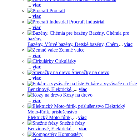
...
viac
Procraft
...
viac
Procraft Industrial
...
viac
Bazény, Chémia pre
bazény
Bazény,
Vírivé bazény,
Detské bazény,
Chém
...
viac
Zemné valce
...
viac
Cirkulárky
...
viac
Štiepačky na drevo
...
viac
Fukáre a vysávače na líste
Benzínové,
Elektrické,
...
viac
Kozy na drevo
...
viac
Elektrický
Moto-fúrik, príslušenstvo
Elektrický Moto-fúrik,
...
viac
Snežné frézy
Benzínové,
Elektrické,
...
viac
Kompostéry
...
viac