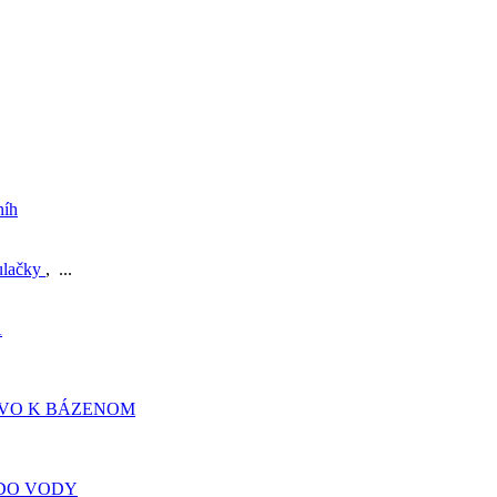
níh
ulačky
, ...
A
TVO K BÁZENOM
DO VODY