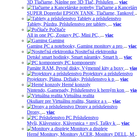
3D Tlačiarne,
Náplne pre 3D Tlač,
Príslušen
...
viac
Tlačiarne a Kancelár
SUPER Dopredaj EPSON TANK,
Tlačiarne,
Tankové
.
Tablety a príslušenstvo
Tablety,
Púzdra,
Príslušenstvo pre tablety,
...
viac
Počítače
All in one PC,
Zostavy PC,
Mini PC,
...
viac
Gaming
Gaming PC a notebooky,
Gaming monitory a pro
...
viac
Nositeľná elektronika
Detské smart hodinky,
Smart náramky,
Smart h
...
viac
PC komponenty
Pamäte RAM,
Pevné disky,
Výmenné kity a boxy
...
via
Projektory a príslušenstvo
Projektory,
Plátna,
Držiaky,
Príslušenstvo k p
...
viac
Herné konzoly
Nintendo,
Gamepady,
Príslušenstvo k herným kon
...
via
Virtuálna realita
Okuliare pre Virtuálnu realitu,
Stanice a s
...
viac
Drony a príslušenstvo
Drony,
...
viac
PC Príslušenstvo
Myši,
Klávesnice,
Klávesnica + myš,
Tašky k
...
viac
Monitory a displeje
Herné Monitory,
Monitory ACER,
Monitory DELL,
M
.