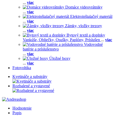
...
viac
Domáce videovrátniky
...
viac
Elektroinštalačný materiál
...
viac
Zámky, vložky trezory
...
viac
Bytový textil a doplnky
Vankúše,
Obliečky,
Osušky,
Paplóny,
Príslušen
...
viac
Vodovodné
batérie a príslušenstvo
...
viac
Úložné boxy
...
viac
Fotovoltika
Kvetináče a substráty
Rozbalené a vystavené
Hodnotenie
Popis