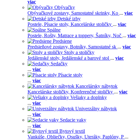
viac
Obývačky
Obývačkové zostavy,
Samostatné skrinky,
Ko
...
viac
Detské izby
Postele,
Písacie stoly,
Kancelárske stoličky
...
viac
Spálne
Postele,
Rošty,
Matrace a toppery,
Šatníky,
Noč
...
viac
Predsiene
Predsieňové zostavy,
Botníky,
Samostatné sk
...
viac
Stoly a stoličky
Jedálenské stoly,
Jedálenské a barové stol
...
viac
Sedačky
...
viac
Písacie stoly
...
viac
Kancelársky nábytok
Kancelárske stoličky,
Konferenčné stoličky
...
viac
Vešiaky a doplnky
...
viac
Univerzálny nábytok
...
viac
Sedacie vaky
...
viac
Bytový textil
Vankúše,
Obliečky,
Osušky,
Uteráky,
Paplóny,
P
...