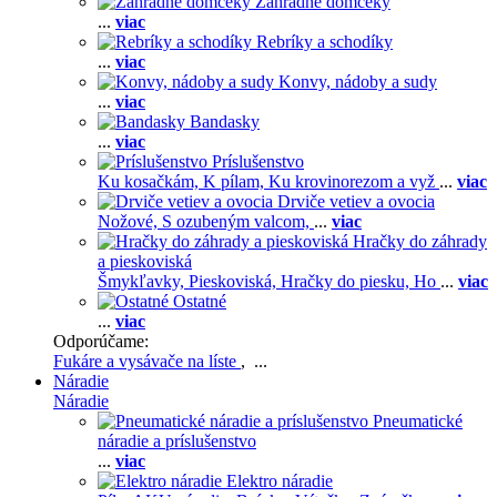
Záhradné domčeky
...
viac
Rebríky a schodíky
...
viac
Konvy, nádoby a sudy
...
viac
Bandasky
...
viac
Príslušenstvo
Ku kosačkám,
K pílam,
Ku krovinorezom a vyž
...
viac
Drviče vetiev a ovocia
Nožové,
S ozubeným valcom,
...
viac
Hračky do záhrady
a pieskoviská
Šmykľavky,
Pieskoviská,
Hračky do piesku,
Ho
...
viac
Ostatné
...
viac
Odporúčame:
Fukáre a vysávače na líste
, ...
Náradie
Náradie
Pneumatické
náradie a príslušenstvo
...
viac
Elektro náradie