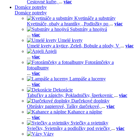
Cestovné kufre,
...
viac
Domáce potreby
Domáce potreby
Kvetináče a substráty
Kvetináče, obaly a hrantíky ,
Podložky po
...
viac
Substráty a hnojivá
...
viac
Umelé kvety
Umelé kvety a kytice,
Zeleň,
Bobule a plody,
V
...
viac
Anjeli
...
viac
Fotorámčeky a
fotoalbumy
...
viac
Lampáše a lucerny
...
viac
Dekorácie
Tabuľky a zápichy,
Pokladničky, šperkovnic
...
viac
Darčekové doplnky
Obrúsky papierové,
Tašky darčekové,
...
viac
Kahance a náplne
...
viac
Sviečky a svietniky
Sviečky,
Svietníky a podložky pod sviečky
...
viac
Vázy