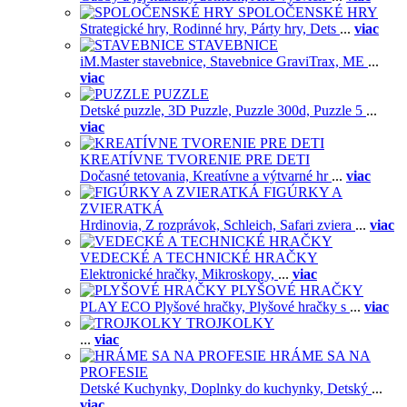
SPOLOČENSKÉ HRY
Strategické hry,
Rodinné hry,
Párty hry,
Dets
...
viac
STAVEBNICE
iM.Master stavebnice,
Stavebnice GraviTrax,
ME
...
viac
PUZZLE
Detské puzzle,
3D Puzzle,
Puzzle 300d,
Puzzle 5
...
viac
KREATÍVNE TVORENIE PRE DETI
Dočasné tetovania,
Kreatívne a výtvarné hr
...
viac
FIGÚRKY A
ZVIERATKÁ
Hrdinovia,
Z rozprávok,
Schleich,
Safari zviera
...
viac
VEDECKÉ A TECHNICKÉ HRAČKY
Elektronické hračky,
Mikroskopy,
...
viac
PLYŠOVÉ HRAČKY
PLAY ECO Plyšové hračky,
Plyšové hračky s
...
viac
TROJKOLKY
...
viac
HRÁME SA NA
PROFESIE
Detské Kuchynky,
Doplnky do kuchynky,
Detský
...
viac