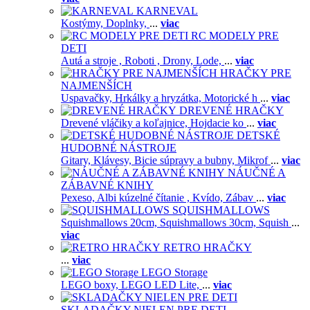
KARNEVAL
Kostýmy,
Doplnky,
...
viac
RC MODELY PRE
DETI
Autá a stroje ,
Roboti ,
Drony,
Lode,
...
viac
HRAČKY PRE
NAJMENŠÍCH
Uspavačky,
Hrkálky a hryzátka,
Motorické h
...
viac
DREVENÉ HRAČKY
Drevené vláčiky a koľajnice,
Hojdacie ko
...
viac
DETSKÉ
HUDOBNÉ NÁSTROJE
Gitary,
Klávesy,
Bicie súpravy a bubny,
Mikrof
...
viac
NÁUČNÉ A
ZÁBAVNÉ KNIHY
Pexeso,
Albi kúzelné čítanie ,
Kvído,
Zábav
...
viac
SQUISHMALLOWS
Squishmallows 20cm,
Squishmallows 30cm,
Squish
...
viac
RETRO HRAČKY
...
viac
LEGO Storage
LEGO boxy,
LEGO LED Lite,
...
viac
SKLADAČKY NIELEN PRE DETI