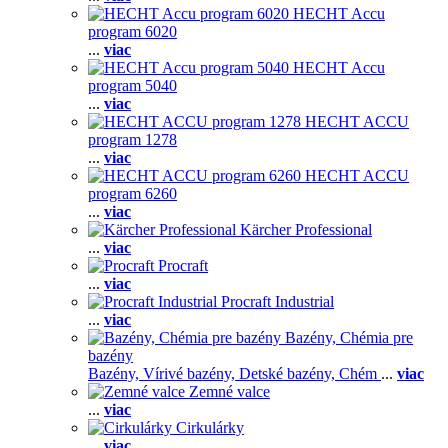
HECHT Accu
program 6020
...
viac
HECHT Accu
program 5040
...
viac
HECHT ACCU
program 1278
...
viac
HECHT ACCU
program 6260
...
viac
Kärcher Professional
...
viac
Procraft
...
viac
Procraft Industrial
...
viac
Bazény, Chémia pre
bazény
Bazény,
Vírivé bazény,
Detské bazény,
Chém
...
viac
Zemné valce
...
viac
Cirkulárky
...
viac