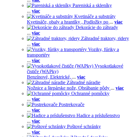
Pareniská a skleníky
...
viac
Kvetináče a substráty
Kvetináče, obaly a hrantíky ,
Podložky po
...
viac
Dekorácie do záhrady
...
viac
Záhradné traktory, ridery
...
viac
Voziky, fúriky a
transportéry
...
viac
Vysokotlakové
čističe (WAPky)
Benzínové,
Elektrické,
...
viac
Záhradné náradie
Nožnice a štepárske nože,
Obrábanie pôdy
...
viac
Ochranné pomôcky
...
viac
Postrekovače
...
viac
Hadice a príslušenstvo
...
viac
Poštové schránky
...
viac