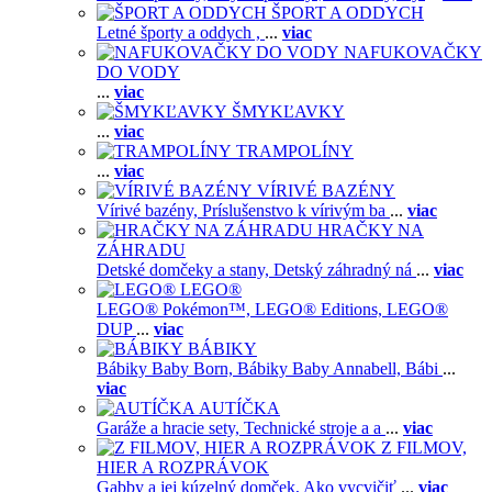
ŠPORT A ODDYCH
Letné športy a oddych ,
...
viac
NAFUKOVAČKY
DO VODY
...
viac
ŠMYKĽAVKY
...
viac
TRAMPOLÍNY
...
viac
VÍRIVÉ BAZÉNY
Vírivé bazény,
Príslušenstvo k vírivým ba
...
viac
HRAČKY NA
ZÁHRADU
Detské domčeky a stany,
Detský záhradný ná
...
viac
LEGO®
LEGO® Pokémon™,
LEGO® Editions,
LEGO®
DUP
...
viac
BÁBIKY
Bábiky Baby Born,
Bábiky Baby Annabell,
Bábi
...
viac
AUTÍČKA
Garáže a hracie sety,
Technické stroje a a
...
viac
Z FILMOV,
HIER A ROZPRÁVOK
Gabby a jej kúzelný domček,
Ako vycvičiť
...
viac