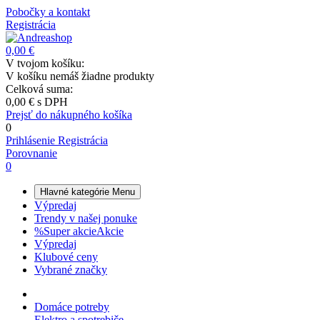
Pobočky a kontakt
Registrácia
0,00 €
V tvojom košíku:
V košíku nemáš žiadne produkty
Celková suma:
0,00 €
s DPH
Prejsť do nákupného košíka
0
Prihlásenie
Registrácia
Porovnanie
0
Hlavné kategórie
Menu
Výpredaj
Trendy v našej ponuke
%
Super akcie
Akcie
Výpredaj
Klubové ceny
Vybrané značky
Domáce potreby
Elektro a spotrebiče