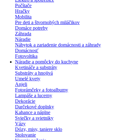
Počítače
Hračky
Mobilita
Pre deti a štvornohých miláčikov
Domáce potreby
Záhrada
Náradie
Nábytok a zariadenie domácnosti a záhrady
Domácnosť
Fotovoltika
Náradie a pomôcky do kuchyne
Kvetináče a substráty
Substráty a hnojivá
Umelé kvety
Anjeli
Fotorámčeky a fotoalbumy
Lampáše a lucerny
Dekorácie
Darčekové doplnky
Kahance a náplne
Sviečky a svietniky
Vázy
Dózy, misy, taniere sklo
Stolovanie