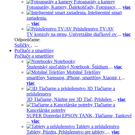
Fotoaparáty a kamery
Fotoaparáty,
Kamery,
Ďalekohľady,
Fotopasce,
...
viac
Inteligentné smart
zariadenia.
...
viac
Príslušenstvo TV/AV
TV konzoly na stenu,
Univerzálne diaľkové ov
...
viac
Odporúčame:
Sušičky
, ...
Počítače a smartfóny
Počítače a smartfóny
Notebooky
Študentský spoľahlivý Notebook,
Štúdium
...
viac
Mobilné Telefóny
smartfóny Samsung,
iPhone,
smartfóny Xiaomi,
t
...
viac
3D Tlačiarne a
príslušenstvo
3D Tlačiarne,
Náplne pre 3D Tlač,
Príslušen
...
viac
Tlačiarne a
Kancelárske potreby
SUPER Dopredaj EPSON TANK,
Tlačiarne,
Tankové
...
viac
Tablety a príslušenstvo
Tablety,
Púzdra,
Príslušenstvo pre tablety,
...
viac