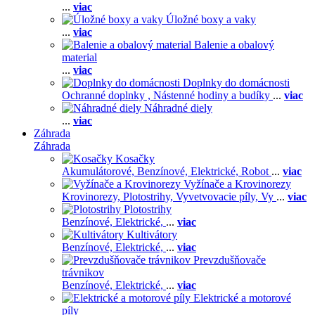
...
viac
Úložné boxy a vaky
...
viac
Balenie a obalový
material
...
viac
Doplnky do domácnosti
Ochranné doplnky ,
Nástenné hodiny a budíky
...
viac
Náhradné diely
...
viac
Záhrada
Záhrada
Kosačky
Akumulátorové,
Benzínové,
Elektrické,
Robot
...
viac
Vyžínače a Krovinorezy
Krovinorezy,
Plotostrihy,
Vyvetvovacie píly,
Vy
...
viac
Plotostrihy
Benzínové,
Elektrické,
...
viac
Kultivátory
Benzínové,
Elektrické,
...
viac
Prevzdušňovače
trávnikov
Benzínové,
Elektrické,
...
viac
Elektrické a motorové
píly