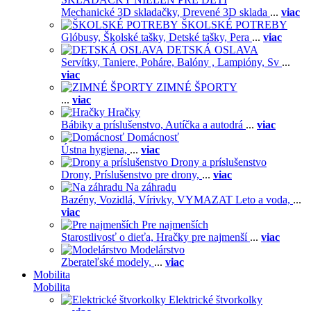
Mechanické 3D skladačky,
Drevené 3D sklada
...
viac
ŠKOLSKÉ POTREBY
Glóbusy,
Školské tašky,
Detské tašky,
Pera
...
viac
DETSKÁ OSLAVA
Servítky,
Taniere,
Poháre,
Balóny ,
Lampióny,
Sv
...
viac
ZIMNÉ ŠPORTY
...
viac
Hračky
Bábiky a príslušenstvo,
Autíčka a autodrá
...
viac
Domácnosť
Ústna hygiena,
...
viac
Drony a príslušenstvo
Drony,
Príslušenstvo pre drony,
...
viac
Na záhradu
Bazény,
Vozidlá,
Vírivky,
VYMAZAT Leto a voda,
...
viac
Pre najmenších
Starostlivosť o dieťa,
Hračky pre najmenší
...
viac
Modelárstvo
Zberateľské modely,
...
viac
Mobilita
Mobilita
Elektrické štvorkolky