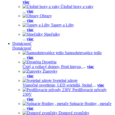
viac
Úložné boxy a vaky
...
viac
Obrazy
...
viac
Tapety a Lišty
...
viac
Slnečníky
...
viac
Domácnosť
Domácnosť
Samoohrievajúce jedlo
...
viac
Drogéria
Čistý a voňavý domov,
Proti hmyzu,
...
viac
Žiarovky
...
viac
Svetelné zdroje
Vianočné osvetlenie,
LED svietidlá,
Stolné
...
viac
Predlžovacie prívody
230V
...
viac
Spínacie Hodiny , merače
...
viac
Domové zvončeky