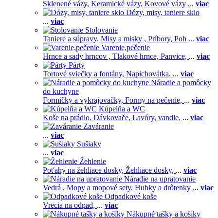
Sklenené vázy,
Keramické vázy,
Kovové vázy
...
viac
Dózy, misy, taniere sklo
...
viac
Stolovanie
Taniere a súpravy,
Misy a misky ,
Príbory,
Poh
...
viac
Varenie,pečenie
Hrnce a sady hrncov ,
Tlakové hrnce,
Panvice,
...
viac
Párty
Tortové sviečky a fontány,
Napichovátka,
...
viac
Náradie a pomôcky
do kuchyne
Formičky a vykrajovačky,
Formy na pečenie,
...
viac
Kúpelňa a WC
Koše na prádlo,
Dávkovače,
Lavóry, vandle,
...
viac
Zaváranie
...
viac
Sušiaky
...
viac
Žehlenie
Poťahy na žehliace dosky,
Žehliace dosky,
...
viac
Náradie na upratovanie
Vedrá ,
Mopy a mopové sety,
Hubky a drôtenky
...
viac
Odpadkové koše
Vrecia na odpad,
...
viac
Nákupné tašky a košíky