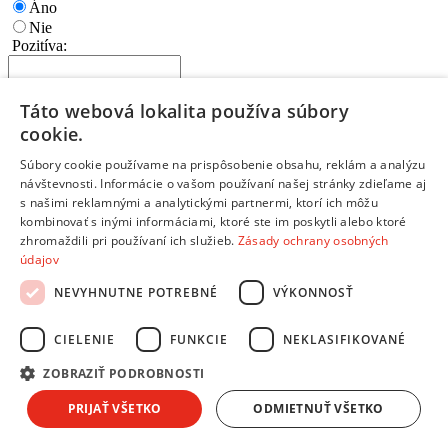
Áno
Nie
Pozitíva:
Táto webová lokalita používa súbory
cookie.
Napíš najdôležitejšie prednosti a výhody
Súbory cookie používame na prispôsobenie obsahu, reklám a analýzu
Ktoré vlastnosti tohto produktu ťa potešili?
návštevnosti. Informácie o vašom používaní našej stránky zdieľame aj
Každý bod napíš na nový riadok
s našimi reklamnými a analytickými partnermi, ktorí ich môžu
kombinovať s inými informáciami, ktoré ste im poskytli alebo ktoré
Negatíva:
zhromaždili pri používaní ich služieb.
Zásady ochrany osobných
údajov
NEVYHNUTNE POTREBNÉ
VÝKONNOSŤ
CIELENIE
FUNKCIE
NEKLASIFIKOVANÉ
Napíš slabé stránky a nevýhody produktu
Čo by mohlo byť na produkte lepšie?
ZOBRAZIŤ PODROBNOSTI
Každý bod napíš na nový riadok
Ak si s výrobkom 100% spokojný, toto políčko nevypĺňaj
PRIJAŤ VŠETKO
ODMIETNUŤ VŠETKO
Zhrnutie:
*