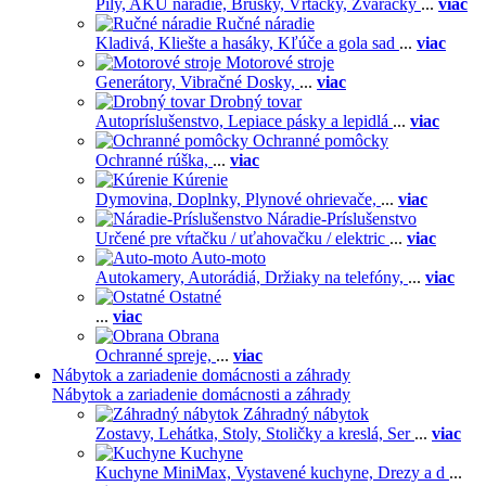
Píly,
AKU náradie,
Brúsky,
Vŕtačky,
Zváračky
...
viac
Ručné náradie
Kladivá,
Kliešte a hasáky,
Kľúče a gola sad
...
viac
Motorové stroje
Generátory,
Vibračné Dosky,
...
viac
Drobný tovar
Autopríslušenstvo,
Lepiace pásky a lepidlá
...
viac
Ochranné pomôcky
Ochranné rúška,
...
viac
Kúrenie
Dymovina,
Doplnky,
Plynové ohrievače,
...
viac
Náradie-Príslušenstvo
Určené pre vŕtačku / uťahovačku / elektric
...
viac
Auto-moto
Autokamery,
Autorádiá,
Držiaky na telefóny,
...
viac
Ostatné
...
viac
Obrana
Ochranné spreje,
...
viac
Nábytok a zariadenie domácnosti a záhrady
Nábytok a zariadenie domácnosti a záhrady
Záhradný nábytok
Zostavy,
Lehátka,
Stoly,
Stoličky a kreslá,
Ser
...
viac
Kuchyne
Kuchyne MiniMax,
Vystavené kuchyne,
Drezy a d
...