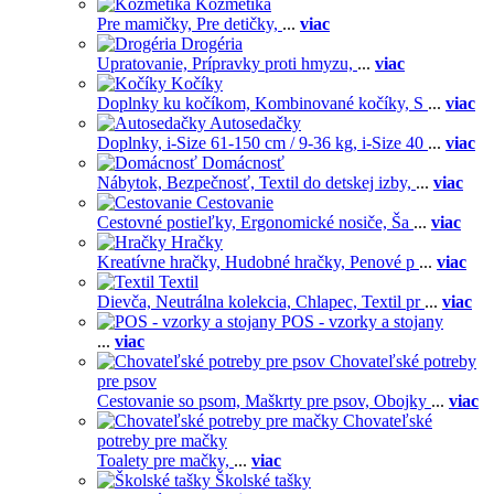
Kozmetika
Pre mamičky,
Pre detičky,
...
viac
Drogéria
Upratovanie,
Prípravky proti hmyzu,
...
viac
Kočíky
Doplnky ku kočíkom,
Kombinované kočíky,
S
...
viac
Autosedačky
Doplnky,
i-Size 61-150 cm / 9-36 kg,
i-Size 40
...
viac
Domácnosť
Nábytok,
Bezpečnosť,
Textil do detskej izby,
...
viac
Cestovanie
Cestovné postieľky,
Ergonomické nosiče,
Ša
...
viac
Hračky
Kreatívne hračky,
Hudobné hračky,
Penové p
...
viac
Textil
Dievča,
Neutrálna kolekcia,
Chlapec,
Textil pr
...
viac
POS - vzorky a stojany
...
viac
Chovateľské potreby
pre psov
Cestovanie so psom,
Maškrty pre psov,
Obojky
...
viac
Chovateľské
potreby pre mačky
Toalety pre mačky,
...
viac
Školské tašky