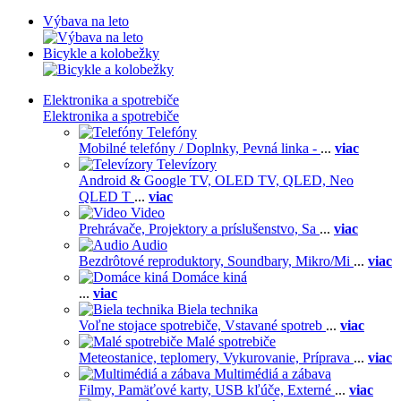
Výbava na leto
Bicykle a kolobežky
Elektronika a spotrebiče
Elektronika a spotrebiče
Telefóny
Mobilné telefóny / Doplnky,
Pevná linka -
...
viac
Televízory
Android & Google TV,
OLED TV,
QLED, Neo
QLED T
...
viac
Video
Prehrávače,
Projektory a príslušenstvo,
Sa
...
viac
Audio
Bezdrôtové reproduktory,
Soundbary,
Mikro/Mi
...
viac
Domáce kiná
...
viac
Biela technika
Voľne stojace spotrebiče,
Vstavané spotreb
...
viac
Malé spotrebiče
Meteostanice, teplomery,
Vykurovanie,
Príprava
...
viac
Multimédiá a zábava
Filmy,
Pamäťové karty,
USB kľúče,
Externé
...
viac