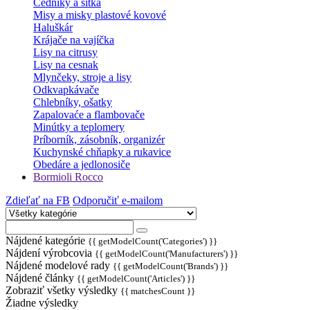
Cedníky a sitká
Misy a misky plastové kovové
Haluškár
Krájače na vajíčka
Lisy na citrusy
Lisy na cesnak
Mlynčeky, stroje a lisy
Odkvapkávače
Chlebníky, ošatky
Zapalovaće a flambovače
Minútky a teplomery
Príborník, zásobník, organizér
Kuchynské chňapky a rukavice
Obedáre a jedlonosiče
Bormioli Rocco
Zdieľať na FB
Odporučiť e-mailom
Nájdené kategórie
{{ getModelCount('Categories') }}
Nájdení výrobcovia
{{ getModelCount('Manufacturers') }}
Nájdené modelové rady
{{ getModelCount('Brands') }}
Nájdené články
{{ getModelCount('Articles') }}
Zobraziť všetky výsledky
{{ matchesCount }}
Žiadne výsledky