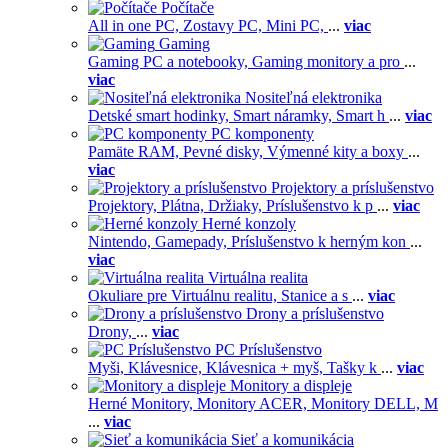
Počítače
All in one PC,
Zostavy PC,
Mini PC,
...
viac
Gaming
Gaming PC a notebooky,
Gaming monitory a pro
...
viac
Nositeľná elektronika
Detské smart hodinky,
Smart náramky,
Smart h
...
viac
PC komponenty
Pamäte RAM,
Pevné disky,
Výmenné kity a boxy
...
viac
Projektory a príslušenstvo
Projektory,
Plátna,
Držiaky,
Príslušenstvo k p
...
viac
Herné konzoly
Nintendo,
Gamepady,
Príslušenstvo k herným kon
...
viac
Virtuálna realita
Okuliare pre Virtuálnu realitu,
Stanice a s
...
viac
Drony a príslušenstvo
Drony,
...
viac
PC Príslušenstvo
Myši,
Klávesnice,
Klávesnica + myš,
Tašky k
...
viac
Monitory a displeje
Herné Monitory,
Monitory ACER,
Monitory DELL,
M
...
viac
Sieť a komunikácia