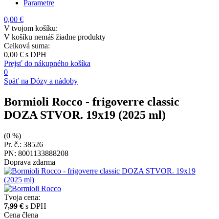
Parametre
0,00 €
V tvojom košíku:
V košíku nemáš žiadne produkty
Celková suma:
0,00 €
s DPH
Prejsť do nákupného košíka
0
Späť na Dózy a nádoby
Bormioli Rocco
- frigoverre classic
DOZA STVOR. 19x19 (2025 ml)
(0 %)
Pr. č.: 38526
PN: 8001133888208
Doprava zdarma
Tvoja cena:
7,99 €
s DPH
Cena člena