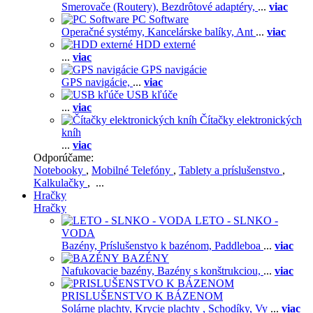
Smerovače (Routery),
Bezdrôtové adaptéry,
...
viac
PC Software
Operačné systémy,
Kancelárske balíky,
Ant
...
viac
HDD externé
...
viac
GPS navigácie
GPS navigácie,
...
viac
USB kľúče
...
viac
Čítačky elektronických
kníh
...
viac
Odporúčame:
Notebooky
,
Mobilné Telefóny
,
Tablety a príslušenstvo
,
Kalkulačky
, ...
Hračky
Hračky
LETO - SLNKO -
VODA
Bazény,
Príslušenstvo k bazénom,
Paddleboa
...
viac
BAZÉNY
Nafukovacie bazény,
Bazény s konštrukciou,
...
viac
PRISLUŠENSTVO K BÁZENOM
Solárne plachty,
Krycie plachty ,
Schodíky,
Vy
...
viac