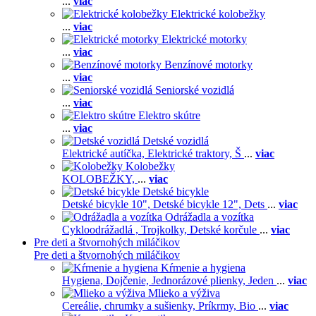
...
viac
Elektrické kolobežky
...
viac
Elektrické motorky
...
viac
Benzínové motorky
...
viac
Seniorské vozidlá
...
viac
Elektro skútre
...
viac
Detské vozidlá
Elektrické autíčka,
Elektrické traktory,
Š
...
viac
Kolobežky
KOLOBEŽKY,
...
viac
Detské bicykle
Detské bicykle 10",
Detské bicykle 12",
Dets
...
viac
Odrážadla a vozítka
Cykloodrážadlá ,
Trojkolky,
Detské korčule
...
viac
Pre deti a štvornohých miláčikov
Pre deti a štvornohých miláčikov
Kŕmenie a hygiena
Hygiena,
Dojčenie,
Jednorázové plienky,
Jeden
...
viac
Mlieko a výživa
Cereálie, chrumky a sušienky,
Príkrmy,
Bio
...
viac