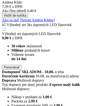
Andrea Klub:
7,59 €
s DPH
Ako člen
ušetríš 0,40 €
Vložiť
do košíka
Ako sa stať členom Andrea Klubu?
Výhodný set 3ks úsporných LED žiaroviek
Výhodný set úsporných LED žiaroviek
9,90 €
s DPH
30 rokov
skúseností
Milióny
predaných kusov
Vrátenie tovaru
do 14 dní
Porovnávať
Dostupnosť
SKLADOM
-
10.08.
u teba
Doručenie kuriérom
10.08. na doručovacej adrese
Doprava
Možnosti dopravy
Typ dopravy pre daný produkt:
Express malý balík
Možnosti dopravy:
Nákup v predajni za
1,00 €
Packeta za
2,99 €
Expresné doručenie SPS za
3,99 €