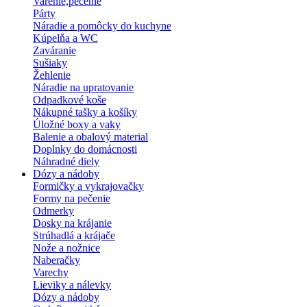
Varenie,pečenie
Párty
Náradie a pomôcky do kuchyne
Kúpelňa a WC
Zaváranie
Sušiaky
Žehlenie
Náradie na upratovanie
Odpadkové koše
Nákupné tašky a košíky
Úložné boxy a vaky
Balenie a obalový material
Doplnky do domácnosti
Náhradné diely
Dózy a nádoby
Formičky a vykrajovačky
Formy na pečenie
Odmerky
Dosky na krájanie
Strúhadlá a krájače
Nože a nožnice
Naberačky
Varechy
Lieviky a nálevky
Dózy a nádoby