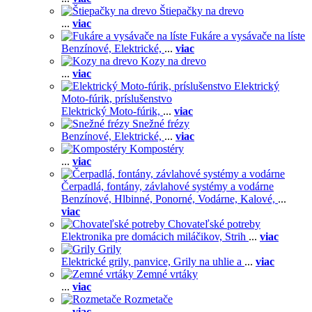
Štiepačky na drevo
...
viac
Fukáre a vysávače na líste
Benzínové,
Elektrické,
...
viac
Kozy na drevo
...
viac
Elektrický
Moto-fúrik, príslušenstvo
Elektrický Moto-fúrik,
...
viac
Snežné frézy
Benzínové,
Elektrické,
...
viac
Kompostéry
...
viac
Čerpadlá, fontány, závlahové systémy a vodárne
Benzínové,
Hlbinné,
Ponorné,
Vodárne,
Kalové,
...
viac
Chovateľské potreby
Elektronika pre domácich miláčikov,
Strih
...
viac
Grily
Elektrické grily, panvice,
Grily na uhlie a
...
viac
Zemné vrtáky
...
viac
Rozmetače
...
viac