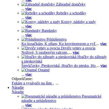
Záhradné domčeky
...
viac
Rebríky a schodíky
...
viac
Konvy, nádoby a sudy
...
viac
Bandasky
...
viac
Príslušenstvo
Ku kosačkám,
K pílam,
Ku krovinorezom a vyž
...
viac
Drviče vetiev a ovocia
Nožové,
S ozubeným valcom,
...
viac
Hračky do záhrady
a pieskoviská
Šmykľavky,
Pieskoviská,
Hračky do piesku,
Ho
...
viac
Ostatné
...
viac
Odporúčame:
Fukáre a vysávače na líste
, ...
Náradie
Náradie
Pneumatické
náradie a príslušenstvo
...
viac