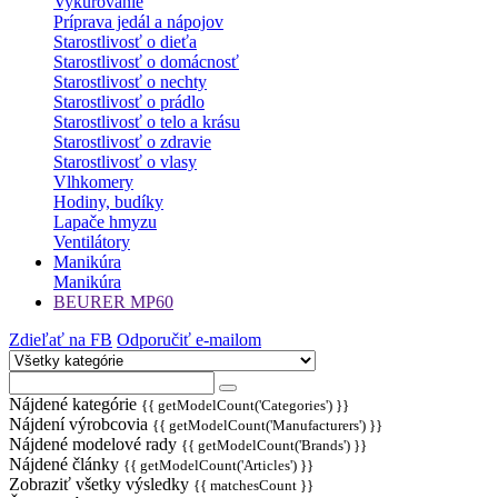
Vykurovanie
Príprava jedál a nápojov
Starostlivosť o dieťa
Starostlivosť o domácnosť
Starostlivosť o nechty
Starostlivosť o prádlo
Starostlivosť o telo a krásu
Starostlivosť o zdravie
Starostlivosť o vlasy
Vlhkomery
Hodiny, budíky
Lapače hmyzu
Ventilátory
Manikúra
Manikúra
BEURER MP60
Zdieľať na FB
Odporučiť e-mailom
Nájdené kategórie
{{ getModelCount('Categories') }}
Nájdení výrobcovia
{{ getModelCount('Manufacturers') }}
Nájdené modelové rady
{{ getModelCount('Brands') }}
Nájdené články
{{ getModelCount('Articles') }}
Zobraziť všetky výsledky
{{ matchesCount }}