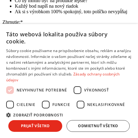
Čo by mohlo byť na produkte lepšie?
Každý bod napíš na nový riadok
Ak si s výrobkom 100% spokojný, toto políčko nevypĺňaj
Zhrnutie:
*
Táto webová lokalita používa súbory
cookie.
Súbory cookie používame na prispôsobenie obsahu, reklám a analýzu
návštevnosti. Informácie o vašom používaní našej stránky zdieľame aj
Kúpil by si si tento produkt znova? Alebo by si zvažoval iný?
s našimi reklamnými a analytickými partnermi, ktorí ich môžu
Prečo?
kombinovať s inými informáciami, ktoré ste im poskytli alebo ktoré
Aký je tvoj celkový pocit z používania produktu?
zhromaždili pri používaní ich služieb.
Zásady ochrany osobných
Na čo je potrebné pri kúpe myslieť?
údajov
Pre akého zákazníka je tento produkt vhodný?
NEVYHNUTNE POTREBNÉ
VÝKONNOSŤ
Odoslať hodnotenie
Ďakujeme, tvoje hodnotenie bolo odoslané.
CIELENIE
FUNKCIE
NEKLASIFIKOVANÉ
Informácie a kontakty
Informácie a kontakty
ZOBRAZIŤ PODROBNOSTI
Andrea Klub
PRIJAŤ VŠETKO
ODMIETNUŤ VŠETKO
Splátkový predaj
Obchodné podmienky