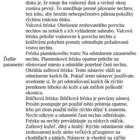
disku je, že rotuje iba vnútorný disk a vrchný okraj
zostáva pevný. To umožňuje presné pilovanie nechtov,
bez toho, aby hrozilo nebezpečenstvo pálenia pokožky
rýchlou rotáciou disku.
Valcová frézka: Obrúsenie zrohovatelého povrchu
nechtov na nohách a ich vyhladenie nahrubo. Valcovú
frézku priložte vodorovne k povrchu nechtu a
krúživými pohybmi pomaly odstraňujte požadovanú
vrstvu nechtu.
Frézka plamínkového tvaru: Na odstránenie zarasteného
Ďalšie
nechtu. Plamienkovú frézku opatrne priložte na
parametre:
ošetrované miesto a odstráňte potrebné časti nechtu.
Okrúhla zafírová frézka: Tento nástavec slúži na
odstránenie kurích ôk. Pokiaľ tento nástavec používate,
uvedomte si, že pri odstraňovaní kurích ôk rýchlo
preniknete hlboko do kože a tak môžete poškodiť
okosticu.
Ihličková frézka: Ihličková frézka je precízny nástroj.
Prosím postupujte pri použití tohto prístroja opatrne,
lebo pri zlom použití môže rýchlo dôjsť k zraneniu.
Necht odkryte a odumreté časti nechtu odfrézkujte.
Frézku na nechty prevádzkujte za nízkych otáčok.
Zafírový kužeľ, dlhý a hrubý: Rýchle odstránenie silne
zrohovatenej kože alebo veľkých pľuzgierov na
chodidlách a pätách. Nástavec je vhodný na väčšie