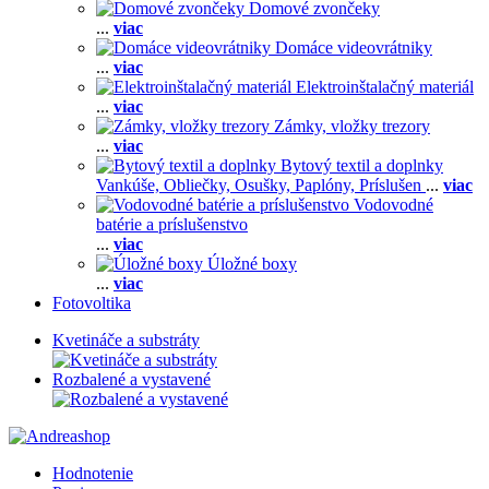
Domové zvončeky
...
viac
Domáce videovrátniky
...
viac
Elektroinštalačný materiál
...
viac
Zámky, vložky trezory
...
viac
Bytový textil a doplnky
Vankúše,
Obliečky,
Osušky,
Paplóny,
Príslušen
...
viac
Vodovodné
batérie a príslušenstvo
...
viac
Úložné boxy
...
viac
Fotovoltika
Kvetináče a substráty
Rozbalené a vystavené
Hodnotenie