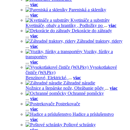
...
viac
Pareniská a skleníky
...
viac
Kvetináče a substráty
Kvetináče, obaly a hrantíky ,
Podložky po
...
viac
Dekorácie do záhrady
...
viac
Záhradné traktory, ridery
...
viac
Voziky, fúriky a
transportéry
...
viac
Vysokotlakové
čističe (WAPky)
Benzínové,
Elektrické,
...
viac
Záhradné náradie
Nožnice a štepárske nože,
Obrábanie pôdy
...
viac
Ochranné pomôcky
...
viac
Postrekovače
...
viac
Hadice a príslušenstvo
...
viac
Poštové schránky
...
viac