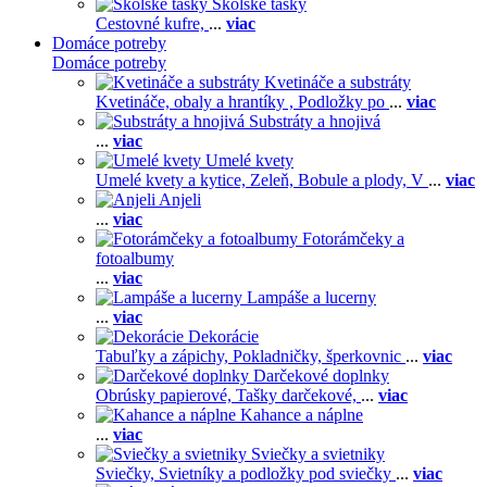
Školské tašky
Cestovné kufre,
...
viac
Domáce potreby
Domáce potreby
Kvetináče a substráty
Kvetináče, obaly a hrantíky ,
Podložky po
...
viac
Substráty a hnojivá
...
viac
Umelé kvety
Umelé kvety a kytice,
Zeleň,
Bobule a plody,
V
...
viac
Anjeli
...
viac
Fotorámčeky a
fotoalbumy
...
viac
Lampáše a lucerny
...
viac
Dekorácie
Tabuľky a zápichy,
Pokladničky, šperkovnic
...
viac
Darčekové doplnky
Obrúsky papierové,
Tašky darčekové,
...
viac
Kahance a náplne
...
viac
Sviečky a svietniky
Sviečky,
Svietníky a podložky pod sviečky
...
viac