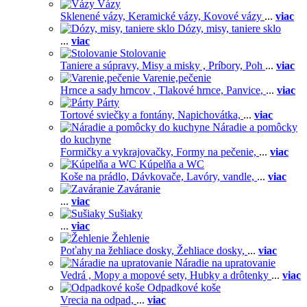
Vázy
Sklenené vázy,
Keramické vázy,
Kovové vázy
...
viac
Dózy, misy, taniere sklo
...
viac
Stolovanie
Taniere a súpravy,
Misy a misky ,
Príbory,
Poh
...
viac
Varenie,pečenie
Hrnce a sady hrncov ,
Tlakové hrnce,
Panvice,
...
viac
Párty
Tortové sviečky a fontány,
Napichovátka,
...
viac
Náradie a pomôcky
do kuchyne
Formičky a vykrajovačky,
Formy na pečenie,
...
viac
Kúpelňa a WC
Koše na prádlo,
Dávkovače,
Lavóry, vandle,
...
viac
Zaváranie
...
viac
Sušiaky
...
viac
Žehlenie
Poťahy na žehliace dosky,
Žehliace dosky,
...
viac
Náradie na upratovanie
Vedrá ,
Mopy a mopové sety,
Hubky a drôtenky
...
viac
Odpadkové koše
Vrecia na odpad,
...
viac