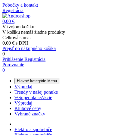
Pobočky a kontakt
Registrácia
0,00 €
V tvojom košíku:
V košíku nemáš žiadne produkty
Celková suma:
0,00 €
s DPH
Prejsť do nákupného košíka
0
Prihlásenie
Registrácia
Porovnanie
0
Hlavné kategórie
Menu
Výpredaj
Trendy v našej ponuke
%
Super akcie
Akcie
Výpredaj
Klubové ceny
Vybrané značky
Elektro a spotrebiče
Elektro a spotrebiče