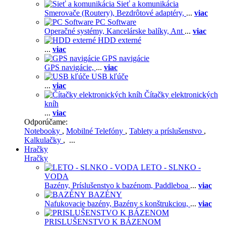
Sieť a komunikácia
Smerovače (Routery),
Bezdrôtové adaptéry,
...
viac
PC Software
Operačné systémy,
Kancelárske balíky,
Ant
...
viac
HDD externé
...
viac
GPS navigácie
GPS navigácie,
...
viac
USB kľúče
...
viac
Čítačky elektronických
kníh
...
viac
Odporúčame:
Notebooky
,
Mobilné Telefóny
,
Tablety a príslušenstvo
,
Kalkulačky
, ...
Hračky
Hračky
LETO - SLNKO -
VODA
Bazény,
Príslušenstvo k bazénom,
Paddleboa
...
viac
BAZÉNY
Nafukovacie bazény,
Bazény s konštrukciou,
...
viac
PRISLUŠENSTVO K BÁZENOM