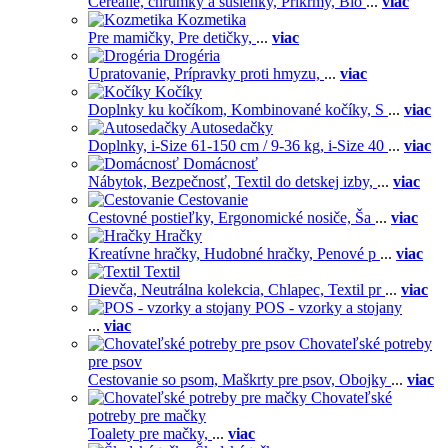
Cereálie, chrumky a sušienky,
Príkrmy,
Bio
...
viac
Kozmetika
Pre mamičky,
Pre detičky,
...
viac
Drogéria
Upratovanie,
Prípravky proti hmyzu,
...
viac
Kočíky
Doplnky ku kočíkom,
Kombinované kočíky,
S
...
viac
Autosedačky
Doplnky,
i-Size 61-150 cm / 9-36 kg,
i-Size 40
...
viac
Domácnosť
Nábytok,
Bezpečnosť,
Textil do detskej izby,
...
viac
Cestovanie
Cestovné postieľky,
Ergonomické nosiče,
Ša
...
viac
Hračky
Kreatívne hračky,
Hudobné hračky,
Penové p
...
viac
Textil
Dievča,
Neutrálna kolekcia,
Chlapec,
Textil pr
...
viac
POS - vzorky a stojany
...
viac
Chovateľské potreby
pre psov
Cestovanie so psom,
Maškrty pre psov,
Obojky
...
viac
Chovateľské
potreby pre mačky
Toalety pre mačky,
...
viac