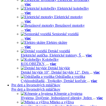
...
viac
Elektrické kolobežky
...
viac
Elektrické motorky
...
viac
Benzínové motorky
...
viac
Seniorské vozidlá
...
viac
Elektro skútre
...
viac
Detské vozidlá
Elektrické autíčka,
Elektrické traktory,
Š
...
viac
Kolobežky
KOLOBEŽKY,
...
viac
Detské bicykle
Detské bicykle 10",
Detské bicykle 12",
Dets
...
viac
Odrážadla a vozítka
Cykloodrážadlá ,
Trojkolky,
Detské korčule
...
viac
Pre deti a štvornohých miláčikov
Pre deti a štvornohých miláčikov
Kŕmenie a hygiena
Hygiena,
Dojčenie,
Jednorázové plienky,
Jeden
...
viac
Mlieko a výživa