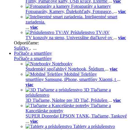
Filmy,
Pamäťové karty,
USB kľúče,
Externé
...
viac
Fotoaparáty a kamery
Fotoaparáty,
Kamery,
Ďalekohľady,
Fotopasce,
...
viac
Inteligentné smart
zariadenia.
...
viac
Príslušenstvo TV/AV
TV konzoly na stenu,
Univerzálne diaľkové ov
...
viac
Odporúčame:
Sušičky
, ...
Počítače a smartfóny
Počítače a smartfóny
Notebooky
Študentský spoľahlivý Notebook,
Štúdium
...
viac
Mobilné Telefóny
smartfóny Samsung,
iPhone,
smartfóny Xiaomi,
t
...
viac
3D Tlačiarne a
príslušenstvo
3D Tlačiarne,
Náplne pre 3D Tlač,
Príslušen
...
viac
Tlačiarne a
Kancelárske potreby
SUPER Dopredaj EPSON TANK,
Tlačiarne,
Tankové
...
viac
Tablety a príslušenstvo