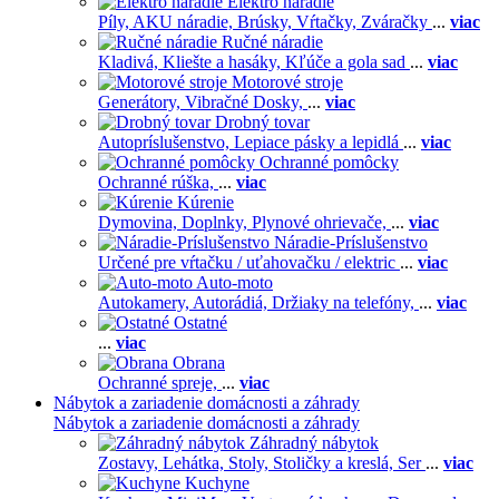
Elektro náradie
Píly,
AKU náradie,
Brúsky,
Vŕtačky,
Zváračky
...
viac
Ručné náradie
Kladivá,
Kliešte a hasáky,
Kľúče a gola sad
...
viac
Motorové stroje
Generátory,
Vibračné Dosky,
...
viac
Drobný tovar
Autopríslušenstvo,
Lepiace pásky a lepidlá
...
viac
Ochranné pomôcky
Ochranné rúška,
...
viac
Kúrenie
Dymovina,
Doplnky,
Plynové ohrievače,
...
viac
Náradie-Príslušenstvo
Určené pre vŕtačku / uťahovačku / elektric
...
viac
Auto-moto
Autokamery,
Autorádiá,
Držiaky na telefóny,
...
viac
Ostatné
...
viac
Obrana
Ochranné spreje,
...
viac
Nábytok a zariadenie domácnosti a záhrady
Nábytok a zariadenie domácnosti a záhrady
Záhradný nábytok
Zostavy,
Lehátka,
Stoly,
Stoličky a kreslá,
Ser
...
viac
Kuchyne