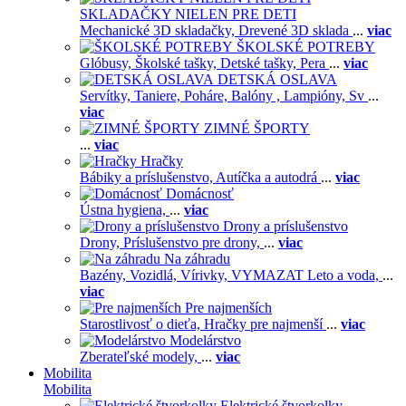
SKLADAČKY NIELEN PRE DETI
Mechanické 3D skladačky,
Drevené 3D sklada
...
viac
ŠKOLSKÉ POTREBY
Glóbusy,
Školské tašky,
Detské tašky,
Pera
...
viac
DETSKÁ OSLAVA
Servítky,
Taniere,
Poháre,
Balóny ,
Lampióny,
Sv
...
viac
ZIMNÉ ŠPORTY
...
viac
Hračky
Bábiky a príslušenstvo,
Autíčka a autodrá
...
viac
Domácnosť
Ústna hygiena,
...
viac
Drony a príslušenstvo
Drony,
Príslušenstvo pre drony,
...
viac
Na záhradu
Bazény,
Vozidlá,
Vírivky,
VYMAZAT Leto a voda,
...
viac
Pre najmenších
Starostlivosť o dieťa,
Hračky pre najmenší
...
viac
Modelárstvo
Zberateľské modely,
...
viac
Mobilita
Mobilita
Elektrické štvorkolky