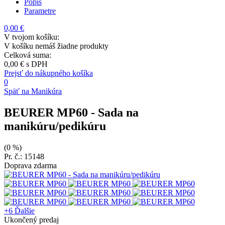
Popis
Parametre
0,00 €
V tvojom košíku:
V košíku nemáš žiadne produkty
Celková suma:
0,00 €
s DPH
Prejsť do nákupného košíka
0
Späť na Manikúra
BEURER MP60
- Sada na
manikúru/pedikúru
(0 %)
Pr. č.: 15148
Doprava zdarma
+6
Ďalšie
Ukončený predaj