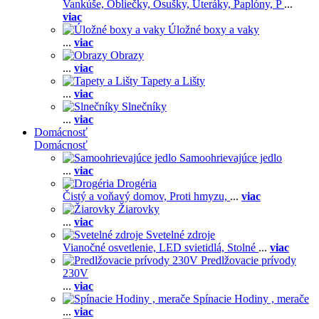
Vankúše,
Obliečky,
Osušky,
Uteráky,
Paplóny,
P
...
viac
Úložné boxy a vaky
...
viac
Obrazy
...
viac
Tapety a Lišty
...
viac
Slnečníky
...
viac
Domácnosť
Domácnosť
Samoohrievajúce jedlo
...
viac
Drogéria
Čistý a voňavý domov,
Proti hmyzu,
...
viac
Žiarovky
...
viac
Svetelné zdroje
Vianočné osvetlenie,
LED svietidlá,
Stolné
...
viac
Predlžovacie prívody
230V
...
viac
Spínacie Hodiny , merače
...
viac