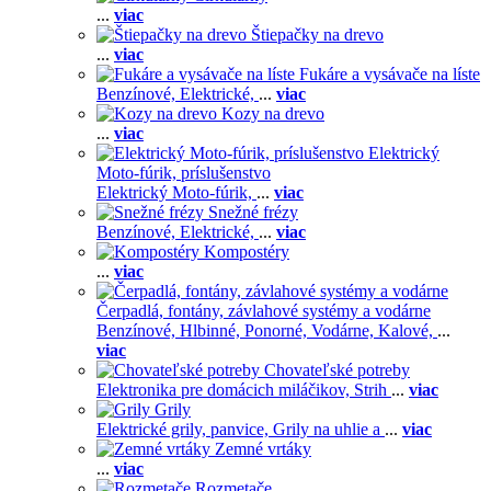
...
viac
Štiepačky na drevo
...
viac
Fukáre a vysávače na líste
Benzínové,
Elektrické,
...
viac
Kozy na drevo
...
viac
Elektrický
Moto-fúrik, príslušenstvo
Elektrický Moto-fúrik,
...
viac
Snežné frézy
Benzínové,
Elektrické,
...
viac
Kompostéry
...
viac
Čerpadlá, fontány, závlahové systémy a vodárne
Benzínové,
Hlbinné,
Ponorné,
Vodárne,
Kalové,
...
viac
Chovateľské potreby
Elektronika pre domácich miláčikov,
Strih
...
viac
Grily
Elektrické grily, panvice,
Grily na uhlie a
...
viac
Zemné vrtáky
...
viac
Rozmetače