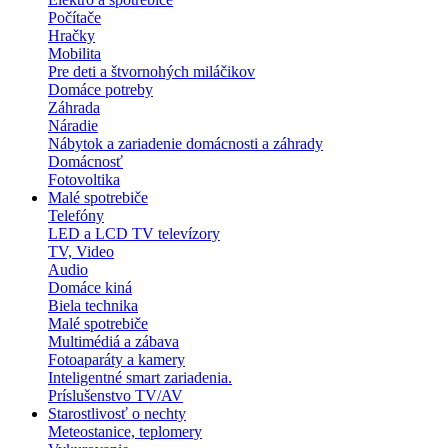
Počítače
Hračky
Mobilita
Pre deti a štvornohých miláčikov
Domáce potreby
Záhrada
Náradie
Nábytok a zariadenie domácnosti a záhrady
Domácnosť
Fotovoltika
Malé spotrebiče
Telefóny
LED a LCD TV televízory
TV, Video
Audio
Domáce kiná
Biela technika
Malé spotrebiče
Multimédiá a zábava
Fotoaparáty a kamery
Inteligentné smart zariadenia.
Príslušenstvo TV/AV
Starostlivosť o nechty
Meteostanice, teplomery