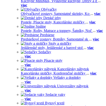
Kuchyne MiniMax,
Vystavené kuchyne,
Drezy a d
...
viac
Obývačky
Obývačkové zostavy,
Samostatné skrinky,
Ko
...
viac
Detské izby
Postele,
Písacie stoly,
Kancelárske stoličky
...
viac
Spálne
Postele,
Rošty,
Matrace a toppery,
Šatníky,
Noč
...
viac
Predsiene
Predsieňové zostavy,
Botníky,
Samostatné sk
...
viac
Stoly a stoličky
Jedálenské stoly,
Jedálenské a barové stol
...
viac
Sedačky
...
viac
Písacie stoly
...
viac
Kancelársky nábytok
Kancelárske stoličky,
Konferenčné stoličky
...
viac
Vešiaky a doplnky
...
viac
Univerzálny nábytok
...
viac
Sedacie vaky
...
viac
Bytový textil