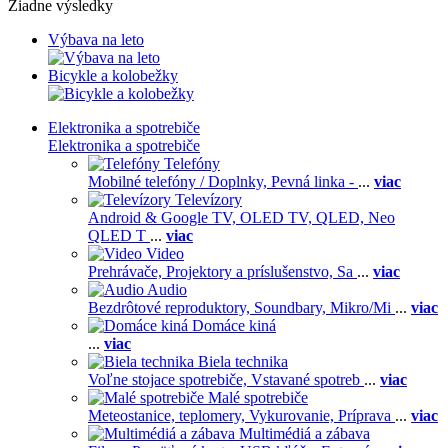
Žiadne výsledky
Výbava na leto
Bicykle a kolobežky
Elektronika a spotrebiče
Elektronika a spotrebiče
Telefóny
Mobilné telefóny / Doplnky,
Pevná linka -
...
viac
Televízory
Android & Google TV,
OLED TV,
QLED, Neo
QLED T
...
viac
Video
Prehrávače,
Projektory a príslušenstvo,
Sa
...
viac
Audio
Bezdrôtové reproduktory,
Soundbary,
Mikro/Mi
...
viac
Domáce kiná
...
viac
Biela technika
Voľne stojace spotrebiče,
Vstavané spotreb
...
viac
Malé spotrebiče
Meteostanice, teplomery,
Vykurovanie,
Príprava
...
viac
Multimédiá a zábava