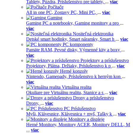
Tablety,
Púzdra,
Príslušenstvo pre tablety,
...
viac
Počítače
All in one PC,
Zostavy PC,
Mini PC,
...
viac
Gaming
Gaming PC a notebooky,
Gaming monitory a pro
...
viac
Nositeľná elektronika
Detské smart hodinky,
Smart náramky,
Smart h
...
viac
PC komponenty
Pamäte RAM,
Pevné disky,
Výmenné kity a boxy
...
viac
Projektory a príslušenstvo
Projektory,
Plátna,
Držiaky,
Príslušenstvo k p
...
viac
Herné konzoly
Nintendo,
Gamepady,
Príslušenstvo k herným kon
...
viac
Virtuálna realita
Okuliare pre Virtuálnu realitu,
Stanice a s
...
viac
Drony a príslušenstvo
Drony,
...
viac
PC Príslušenstvo
Myši,
Klávesnice,
Klávesnica + myš,
Tašky k
...
viac
Monitory a displeje
Herné Monitory,
Monitory ACER,
Monitory DELL,
M
...
viac