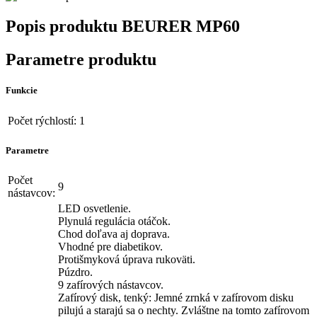
Popis produktu
BEURER MP60
Parametre produktu
Funkcie
Počet rýchlostí:
1
Parametre
Počet
9
nástavcov:
LED osvetlenie.
Plynulá regulácia otáčok.
Chod doľava aj doprava.
Vhodné pre diabetikov.
Protišmyková úprava rukoväti.
Púzdro.
9 zafírových nástavcov.
Zafírový disk, tenký: Jemné zrnká v zafírovom disku
pilujú a starajú sa o nechty. Zvláštne na tomto zafírovom