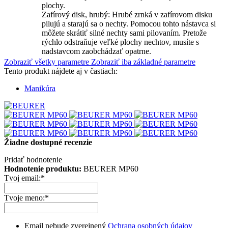
plochy.
Zafírový disk, hrubý: Hrubé zrnká v zafírovom disku
pilujú a starajú sa o nechty. Pomocou tohto nástavca si
môžete skrátiť silné nechty sami pilovaním. Pretože
rýchlo odstraňuje veľké plochy nechtov, musíte s
nadstavcom zaobchádzať opatrne.
Zobraziť všetky parametre
Zobraziť iba základné parametre
Tento produkt nájdete aj v častiach:
Manikúra
Žiadne dostupné recenzie
Pridať hodnotenie
Hodnotenie produktu:
BEURER MP60
Tvoj email:
*
Tvoje meno:
*
Email nebude zverejnený
Ochrana osobných údajov