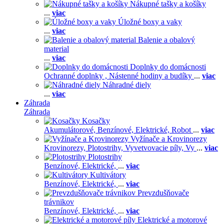
Nákupné tašky a košíky
...
viac
Úložné boxy a vaky
...
viac
Balenie a obalový
material
...
viac
Doplnky do domácnosti
Ochranné doplnky ,
Nástenné hodiny a budíky
...
viac
Náhradné diely
...
viac
Záhrada
Záhrada
Kosačky
Akumulátorové,
Benzínové,
Elektrické,
Robot
...
viac
Vyžínače a Krovinorezy
Krovinorezy,
Plotostrihy,
Vyvetvovacie píly,
Vy
...
viac
Plotostrihy
Benzínové,
Elektrické,
...
viac
Kultivátory
Benzínové,
Elektrické,
...
viac
Prevzdušňovače
trávnikov
Benzínové,
Elektrické,
...
viac
Elektrické a motorové