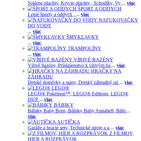
Solárne plachty,
Krycie plachty ,
Schodíky,
Vy
...
viac
ŠPORT A ODDYCH
Letné športy a oddych ,
...
viac
NAFUKOVAČKY
DO VODY
...
viac
ŠMYKĽAVKY
...
viac
TRAMPOLÍNY
...
viac
VÍRIVÉ BAZÉNY
Vírivé bazény,
Príslušenstvo k vírivým ba
...
viac
HRAČKY NA
ZÁHRADU
Detské domčeky a stany,
Detský záhradný ná
...
viac
LEGO®
LEGO® Pokémon™,
LEGO® Editions,
LEGO®
DUP
...
viac
BÁBIKY
Bábiky Baby Born,
Bábiky Baby Annabell,
Bábi
...
viac
AUTÍČKA
Garáže a hracie sety,
Technické stroje a a
...
viac
Z FILMOV,
HIER A ROZPRÁVOK