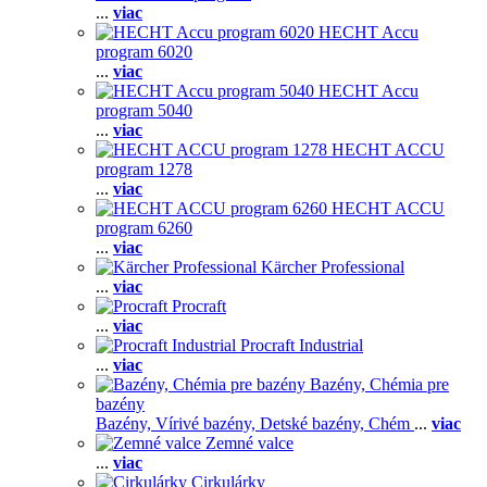
...
viac
HECHT Accu
program 6020
...
viac
HECHT Accu
program 5040
...
viac
HECHT ACCU
program 1278
...
viac
HECHT ACCU
program 6260
...
viac
Kärcher Professional
...
viac
Procraft
...
viac
Procraft Industrial
...
viac
Bazény, Chémia pre
bazény
Bazény,
Vírivé bazény,
Detské bazény,
Chém
...
viac
Zemné valce
...
viac
Cirkulárky