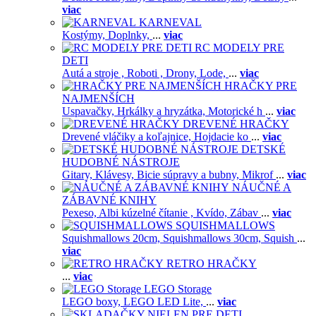
viac
KARNEVAL
Kostýmy,
Doplnky,
...
viac
RC MODELY PRE
DETI
Autá a stroje ,
Roboti ,
Drony,
Lode,
...
viac
HRAČKY PRE
NAJMENŠÍCH
Uspavačky,
Hrkálky a hryzátka,
Motorické h
...
viac
DREVENÉ HRAČKY
Drevené vláčiky a koľajnice,
Hojdacie ko
...
viac
DETSKÉ
HUDOBNÉ NÁSTROJE
Gitary,
Klávesy,
Bicie súpravy a bubny,
Mikrof
...
viac
NÁUČNÉ A
ZÁBAVNÉ KNIHY
Pexeso,
Albi kúzelné čítanie ,
Kvído,
Zábav
...
viac
SQUISHMALLOWS
Squishmallows 20cm,
Squishmallows 30cm,
Squish
...
viac
RETRO HRAČKY
...
viac
LEGO Storage
LEGO boxy,
LEGO LED Lite,
...
viac