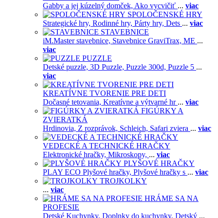
Gabby a jej kúzelný domček,
Ako vycvičiť
...
viac
SPOLOČENSKÉ HRY
Strategické hry,
Rodinné hry,
Párty hry,
Dets
...
viac
STAVEBNICE
iM.Master stavebnice,
Stavebnice GraviTrax,
ME
...
viac
PUZZLE
Detské puzzle,
3D Puzzle,
Puzzle 300d,
Puzzle 5
...
viac
KREATÍVNE TVORENIE PRE DETI
Dočasné tetovania,
Kreatívne a výtvarné hr
...
viac
FIGÚRKY A
ZVIERATKÁ
Hrdinovia,
Z rozprávok,
Schleich,
Safari zviera
...
viac
VEDECKÉ A TECHNICKÉ HRAČKY
Elektronické hračky,
Mikroskopy,
...
viac
PLYŠOVÉ HRAČKY
PLAY ECO Plyšové hračky,
Plyšové hračky s
...
viac
TROJKOLKY
...
viac
HRÁME SA NA
PROFESIE
Detské Kuchynky,
Doplnky do kuchynky,
Detský
...