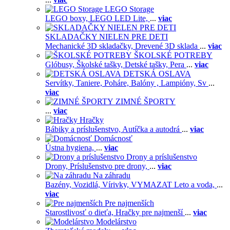
LEGO Storage
LEGO boxy,
LEGO LED Lite,
...
viac
SKLADAČKY NIELEN PRE DETI
Mechanické 3D skladačky,
Drevené 3D sklada
...
viac
ŠKOLSKÉ POTREBY
Glóbusy,
Školské tašky,
Detské tašky,
Pera
...
viac
DETSKÁ OSLAVA
Servítky,
Taniere,
Poháre,
Balóny ,
Lampióny,
Sv
...
viac
ZIMNÉ ŠPORTY
...
viac
Hračky
Bábiky a príslušenstvo,
Autíčka a autodrá
...
viac
Domácnosť
Ústna hygiena,
...
viac
Drony a príslušenstvo
Drony,
Príslušenstvo pre drony,
...
viac
Na záhradu
Bazény,
Vozidlá,
Vírivky,
VYMAZAT Leto a voda,
...
viac
Pre najmenších
Starostlivosť o dieťa,
Hračky pre najmenší
...
viac
Modelárstvo