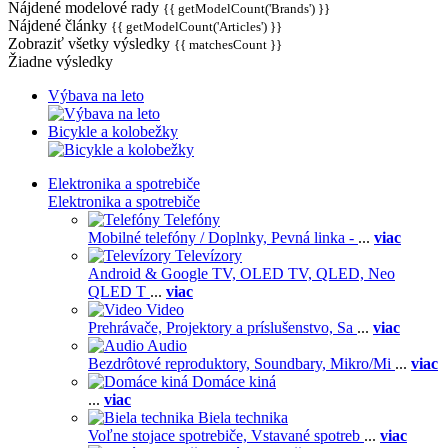
Nájdené modelové rady
{{ getModelCount('Brands') }}
Nájdené články
{{ getModelCount('Articles') }}
Zobraziť všetky výsledky
{{ matchesCount }}
Žiadne výsledky
Výbava na leto
Bicykle a kolobežky
Elektronika a spotrebiče
Elektronika a spotrebiče
Telefóny
Mobilné telefóny / Doplnky,
Pevná linka -
...
viac
Televízory
Android & Google TV,
OLED TV,
QLED, Neo
QLED T
...
viac
Video
Prehrávače,
Projektory a príslušenstvo,
Sa
...
viac
Audio
Bezdrôtové reproduktory,
Soundbary,
Mikro/Mi
...
viac
Domáce kiná
...
viac
Biela technika
Voľne stojace spotrebiče,
Vstavané spotreb
...
viac