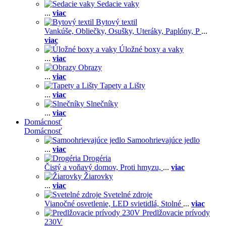
Sedacie vaky
...
viac
Bytový textil
Vankúše,
Obliečky,
Osušky,
Uteráky,
Paplóny,
P
...
viac
Úložné boxy a vaky
...
viac
Obrazy
...
viac
Tapety a Lišty
...
viac
Slnečníky
...
viac
Domácnosť
Domácnosť
Samoohrievajúce jedlo
...
viac
Drogéria
Čistý a voňavý domov,
Proti hmyzu,
...
viac
Žiarovky
...
viac
Svetelné zdroje
Vianočné osvetlenie,
LED svietidlá,
Stolné
...
viac
Predlžovacie prívody
230V