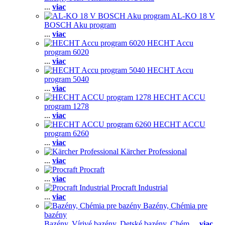
...
viac
AL-KO 18 V
BOSCH Aku program
...
viac
HECHT Accu
program 6020
...
viac
HECHT Accu
program 5040
...
viac
HECHT ACCU
program 1278
...
viac
HECHT ACCU
program 6260
...
viac
Kärcher Professional
...
viac
Procraft
...
viac
Procraft Industrial
...
viac
Bazény, Chémia pre
bazény
Bazény,
Vírivé bazény,
Detské bazény,
Chém
...
viac