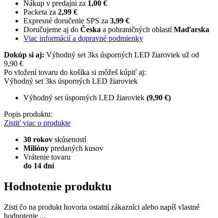
Nákup v predajni za
1,00 €
Packeta za
2,99 €
Expresné doručenie SPS za
3,99 €
Doručujeme aj do
Česka
a pohraničných oblastí
Maďarska
Viac informácií a dopravné podmienky
Dokúp si aj:
Výhodný set 3ks úsporných LED žiaroviek už od
9,90 €
Po vložení tovaru do košíka si môžeš kúpiť aj:
Výhodný set 3ks úsporných LED žiaroviek
Výhodný set úsporných LED žiaroviek
(9,90 €)
Popis produktu:
Zistiť viac o produkte
30 rokov
skúseností
Milióny
predaných kusov
Vrátenie tovaru
do 14 dní
Hodnotenie produktu
Zisti čo na produkt hovoria ostatní zákazníci alebo napíš vlastné
hodnotenie ...