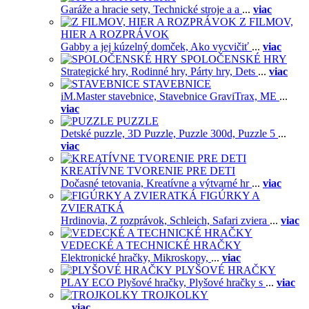
Garáže a hracie sety,
Technické stroje a a
...
viac
Z FILMOV,
HIER A ROZPRÁVOK
Gabby a jej kúzelný domček,
Ako vycvičiť
...
viac
SPOLOČENSKÉ HRY
Strategické hry,
Rodinné hry,
Párty hry,
Dets
...
viac
STAVEBNICE
iM.Master stavebnice,
Stavebnice GraviTrax,
ME
...
viac
PUZZLE
Detské puzzle,
3D Puzzle,
Puzzle 300d,
Puzzle 5
...
viac
KREATÍVNE TVORENIE PRE DETI
Dočasné tetovania,
Kreatívne a výtvarné hr
...
viac
FIGÚRKY A
ZVIERATKÁ
Hrdinovia,
Z rozprávok,
Schleich,
Safari zviera
...
viac
VEDECKÉ A TECHNICKÉ HRAČKY
Elektronické hračky,
Mikroskopy,
...
viac
PLYŠOVÉ HRAČKY
PLAY ECO Plyšové hračky,
Plyšové hračky s
...
viac
TROJKOLKY
...
viac