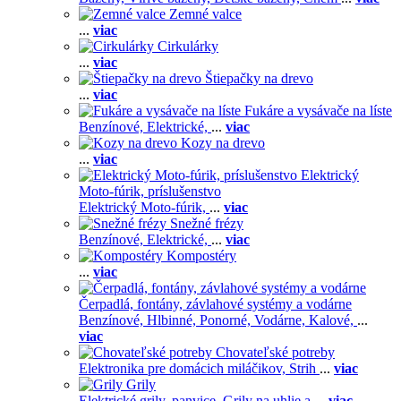
Zemné valce
...
viac
Cirkulárky
...
viac
Štiepačky na drevo
...
viac
Fukáre a vysávače na líste
Benzínové,
Elektrické,
...
viac
Kozy na drevo
...
viac
Elektrický
Moto-fúrik, príslušenstvo
Elektrický Moto-fúrik,
...
viac
Snežné frézy
Benzínové,
Elektrické,
...
viac
Kompostéry
...
viac
Čerpadlá, fontány, závlahové systémy a vodárne
Benzínové,
Hlbinné,
Ponorné,
Vodárne,
Kalové,
...
viac
Chovateľské potreby
Elektronika pre domácich miláčikov,
Strih
...
viac
Grily
Elektrické grily, panvice,
Grily na uhlie a
...
viac