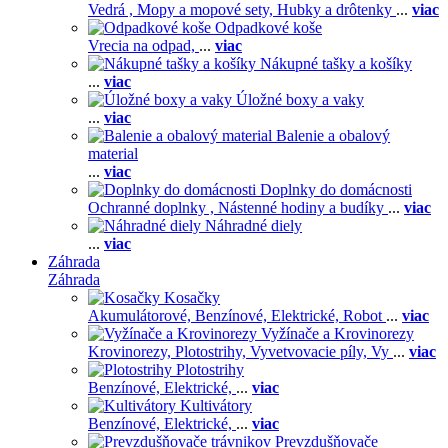
Vedrá ,
Mopy a mopové sety,
Hubky a drôtenky
...
viac
Odpadkové koše
Vrecia na odpad,
...
viac
Nákupné tašky a košíky
...
viac
Úložné boxy a vaky
...
viac
Balenie a obalový
material
...
viac
Doplnky do domácnosti
Ochranné doplnky ,
Nástenné hodiny a budíky
...
viac
Náhradné diely
...
viac
Záhrada
Záhrada
Kosačky
Akumulátorové,
Benzínové,
Elektrické,
Robot
...
viac
Vyžínače a Krovinorezy
Krovinorezy,
Plotostrihy,
Vyvetvovacie píly,
Vy
...
viac
Plotostrihy
Benzínové,
Elektrické,
...
viac
Kultivátory
Benzínové,
Elektrické,
...
viac
Prevzdušňovače