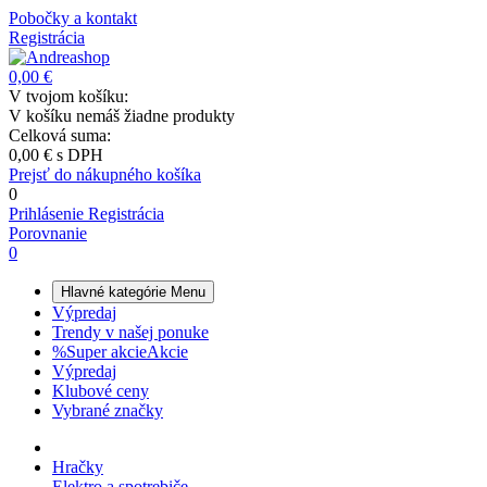
Pobočky a kontakt
Registrácia
0,00 €
V tvojom košíku:
V košíku nemáš žiadne produkty
Celková suma:
0,00 €
s DPH
Prejsť do nákupného košíka
0
Prihlásenie
Registrácia
Porovnanie
0
Hlavné kategórie
Menu
Výpredaj
Trendy v našej ponuke
%
Super akcie
Akcie
Výpredaj
Klubové ceny
Vybrané značky
Hračky
Elektro a spotrebiče