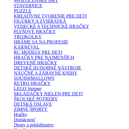
SPOLOČENSKÉ HRY
STAVEBNICE
PUZZLE
KREATÍVNE TVORENIE PRE DETI
FIGÚRKY A ZVIERATKÁ
VEDECKÉ A TECHNICKÉ HRAČKY
PLYŠOVÉ HRAČKY
TROJKOLKY
HRÁME SA NA PROFESIE
KARNEVAL
RC MODELY PRE DETI
HRAČKY PRE NAJMENŠÍCH
DREVENÉ HRAČKY
DETSKÉ HUDOBNÉ NÁSTROJE
NÁUČNÉ A ZÁBAVNÉ KNIHY
SQUISHMALLOWS
RETRO HRAČKY
LEGO Storage
SKLADAČKY NIELEN PRE DETI
ŠKOLSKÉ POTREBY
DETSKÁ OSLAVA
ZIMNÉ ŠPORTY
Hračky
Domácnosť
Drony a príslušenstvo