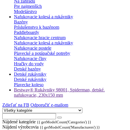
Na záhradu
Pre najmenších
Modelárstvo
Nafukovacie kolesá a rukávniky
Bazény
Príslušenstvo k bazénom
Paddleboardy
Nafukovacie hracie centrum
Nafukovacie kolesá a rukávniky
Nafukovacie postele
Plavecké a potápačské potreby
Nafukovacie člny
Hračky do vody
Detské bazény
Detské rukávniky
Detské rukávniky
Plavecke koleso
Bestway® Rukávniky 98001, Spiderman, detské.
nafukovacie, 230x150 mm
Zdieľať na FB
Odporučiť e-mailom
Nájdené kategórie
{{ getModelCount('Categories') }}
Nájdení výrobcovia
{{ getModelCount('Manufacturers') }}