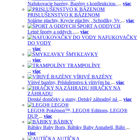
Nafukovacie bazény,
Bazény s konštrukciou,
...
viac
PRISLUŠENSTVO K BÁZENOM
Solárne plachty,
Krycie plachty ,
Schodíky,
Vy
...
viac
ŠPORT A ODDYCH
Letné športy a oddych ,
...
viac
NAFUKOVAČKY
DO VODY
...
viac
ŠMYKĽAVKY
...
viac
TRAMPOLÍNY
...
viac
VÍRIVÉ BAZÉNY
Vírivé bazény,
Príslušenstvo k vírivým ba
...
viac
HRAČKY NA
ZÁHRADU
Detské domčeky a stany,
Detský záhradný ná
...
viac
LEGO®
LEGO® Pokémon™,
LEGO® Editions,
LEGO®
DUP
...
viac
BÁBIKY
Bábiky Baby Born,
Bábiky Baby Annabell,
Bábi
...
viac
AUTÍČKA