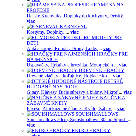
HRÁME SA NA
PROFESIE
Detské Kuchynky,
Doplnky do kuchynky,
Detský
...
viac
KARNEVAL
Kostýmy,
Doplnky,
...
viac
RC MODELY PRE
DETI
Autá a stroje ,
Roboti ,
Drony,
Lode,
...
viac
HRAČKY PRE
NAJMENŠÍCH
Uspavačky,
Hrkálky a hryzátka,
Motorické h
...
viac
DREVENÉ HRAČKY
Drevené vláčiky a koľajnice,
Hojdacie ko
...
viac
DETSKÉ
HUDOBNÉ NÁSTROJE
Gitary,
Klávesy,
Bicie súpravy a bubny,
Mikrof
...
viac
NÁUČNÉ A
ZÁBAVNÉ KNIHY
Pexeso,
Albi kúzelné čítanie ,
Kvído,
Zábav
...
viac
SQUISHMALLOWS
Squishmallows 20cm,
Squishmallows 30cm,
Squish
...
viac
RETRO HRAČKY
...
viac