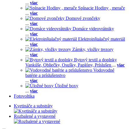
...
viac
Spínacie Hodiny , merače
...
viac
Domové zvončeky
...
viac
Domáce videovrátniky
...
viac
Elektroinštalačný materiál
...
viac
Zámky, vložky trezory
...
viac
Bytový textil a doplnky
Vankúše,
Obliečky,
Osušky,
Paplóny,
Príslušen
...
viac
Vodovodné
batérie a príslušenstvo
...
viac
Úložné boxy
...
viac
Fotovoltika
Kvetináče a substráty
Rozbalené a vystavené