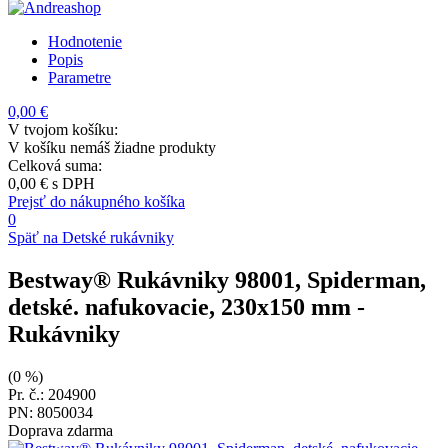
Hodnotenie
Popis
Parametre
0,00 €
V tvojom košíku:
V košíku nemáš žiadne produkty
Celková suma:
0,00 €
s DPH
Prejsť do nákupného košíka
0
Späť na Detské rukávniky
Bestway® Rukávniky 98001, Spiderman,
detské. nafukovacie, 230x150 mm
-
Rukávniky
(0 %)
Pr. č.: 204900
PN: 8050034
Doprava zdarma