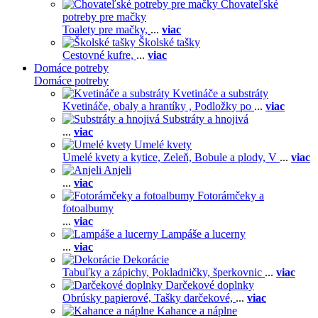
Chovateľské
potreby pre mačky
Toalety pre mačky,
...
viac
Školské tašky
Cestovné kufre,
...
viac
Domáce potreby
Domáce potreby
Kvetináče a substráty
Kvetináče, obaly a hrantíky ,
Podložky po
...
viac
Substráty a hnojivá
...
viac
Umelé kvety
Umelé kvety a kytice,
Zeleň,
Bobule a plody,
V
...
viac
Anjeli
...
viac
Fotorámčeky a
fotoalbumy
...
viac
Lampáše a lucerny
...
viac
Dekorácie
Tabuľky a zápichy,
Pokladničky, šperkovnic
...
viac
Darčekové doplnky
Obrúsky papierové,
Tašky darčekové,
...
viac
Kahance a náplne