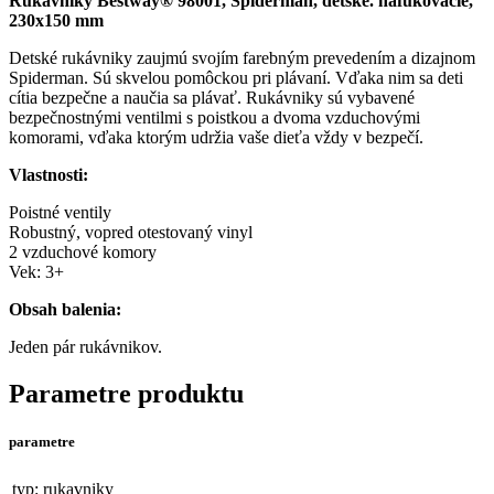
Rukávniky Bestway® 98001, Spiderman, detské. nafukovacie,
230x150 mm
Detské rukávniky zaujmú svojím farebným prevedením a dizajnom
Spiderman. Sú skvelou pomôckou pri plávaní. Vďaka nim sa deti
cítia bezpečne a naučia sa plávať. Rukávniky sú vybavené
bezpečnostnými ventilmi s poistkou a dvoma vzduchovými
komorami, vďaka ktorým udržia vaše dieťa vždy v bezpečí.
Vlastnosti:
Poistné ventily
Robustný, vopred otestovaný vinyl
2 vzduchové komory
Vek: 3+
Obsah balenia:
Jeden pár rukávnikov.
Parametre produktu
parametre
typ:
rukavniky