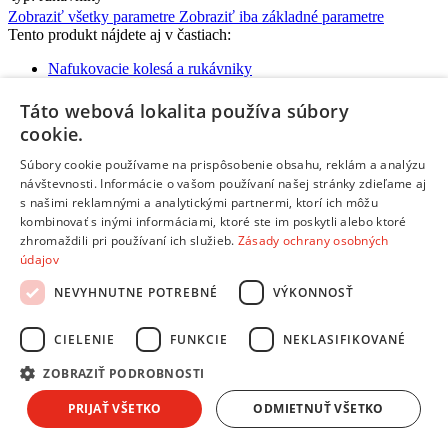
Zobraziť všetky parametre
Zobraziť iba základné parametre
Tento produkt nájdete aj v častiach:
Nafukovacie kolesá a rukávniky
Detské rukávniky
Táto webová lokalita používa súbory
cookie.
Súbory cookie používame na prispôsobenie obsahu, reklám a analýzu
Žiadne dostupné recenzie
návštevnosti. Informácie o vašom používaní našej stránky zdieľame aj
s našimi reklamnými a analytickými partnermi, ktorí ich môžu
Pridať hodnotenie
kombinovať s inými informáciami, ktoré ste im poskytli alebo ktoré
Hodnotenie produktu:
Bestway® Rukávniky 98001, Spiderman,
zhromaždili pri používaní ich služieb.
Zásady ochrany osobných
detské. nafukovacie, 230x150 mm
údajov
Tvoj email:
*
NEVYHNUTNE POTREBNÉ
VÝKONNOSŤ
Tvoje meno:
*
CIELENIE
FUNKCIE
NEKLASIFIKOVANÉ
Email nebude zverejnený
Ochrana osobných údajov
ZOBRAZIŤ PODROBNOSTI
Polia označené hviezdičkou sú povinné
Hodnotenie:
*
PRIJAŤ VŠETKO
ODMIETNUŤ VŠETKO
Odporúčal by si tento produkt svojim známym?
*
Áno