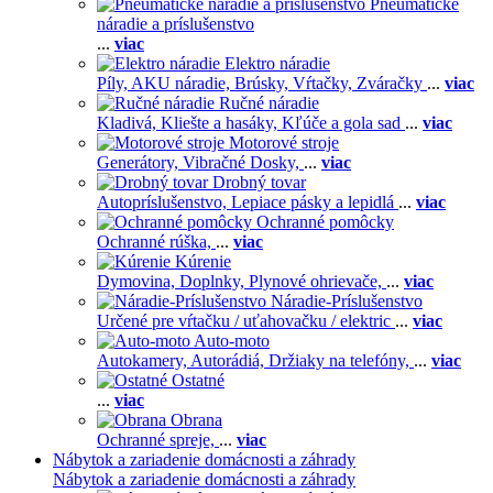
Pneumatické
náradie a príslušenstvo
...
viac
Elektro náradie
Píly,
AKU náradie,
Brúsky,
Vŕtačky,
Zváračky
...
viac
Ručné náradie
Kladivá,
Kliešte a hasáky,
Kľúče a gola sad
...
viac
Motorové stroje
Generátory,
Vibračné Dosky,
...
viac
Drobný tovar
Autopríslušenstvo,
Lepiace pásky a lepidlá
...
viac
Ochranné pomôcky
Ochranné rúška,
...
viac
Kúrenie
Dymovina,
Doplnky,
Plynové ohrievače,
...
viac
Náradie-Príslušenstvo
Určené pre vŕtačku / uťahovačku / elektric
...
viac
Auto-moto
Autokamery,
Autorádiá,
Držiaky na telefóny,
...
viac
Ostatné
...
viac
Obrana
Ochranné spreje,
...
viac
Nábytok a zariadenie domácnosti a záhrady
Nábytok a zariadenie domácnosti a záhrady