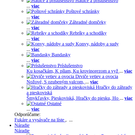
Hadice a príslušenstvo
...
viac
Poštové schránky
...
viac
Záhradné domčeky
...
viac
Rebríky a schodíky
...
viac
Konvy, nádoby a sudy
...
viac
Bandasky
...
viac
Príslušenstvo
Ku kosačkám,
K pílam,
Ku krovinorezom a vyž
...
viac
Drviče vetiev a ovocia
Nožové,
S ozubeným valcom,
...
viac
Hračky do záhrady
a pieskoviská
Šmykľavky,
Pieskoviská,
Hračky do piesku,
Ho
...
viac
Ostatné
...
viac
Odporúčame:
Fukáre a vysávače na líste
, ...
Náradie
Náradie