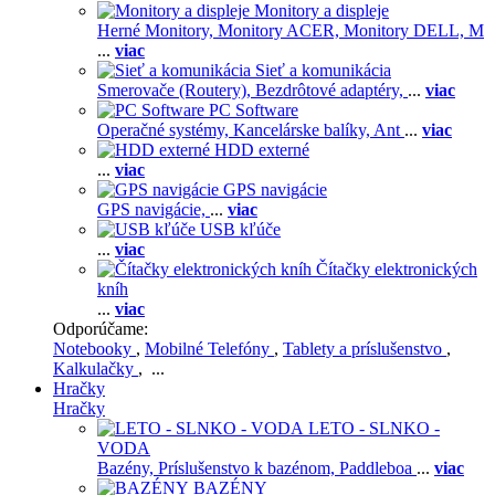
Monitory a displeje
Herné Monitory,
Monitory ACER,
Monitory DELL,
M
...
viac
Sieť a komunikácia
Smerovače (Routery),
Bezdrôtové adaptéry,
...
viac
PC Software
Operačné systémy,
Kancelárske balíky,
Ant
...
viac
HDD externé
...
viac
GPS navigácie
GPS navigácie,
...
viac
USB kľúče
...
viac
Čítačky elektronických
kníh
...
viac
Odporúčame:
Notebooky
,
Mobilné Telefóny
,
Tablety a príslušenstvo
,
Kalkulačky
, ...
Hračky
Hračky
LETO - SLNKO -
VODA
Bazény,
Príslušenstvo k bazénom,
Paddleboa
...
viac
BAZÉNY