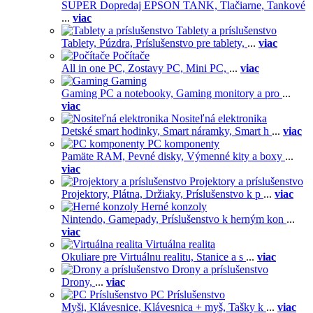
SUPER Dopredaj EPSON TANK,
Tlačiarne,
Tankové
...
viac
Tablety a príslušenstvo
Tablety,
Púzdra,
Príslušenstvo pre tablety,
...
viac
Počítače
All in one PC,
Zostavy PC,
Mini PC,
...
viac
Gaming
Gaming PC a notebooky,
Gaming monitory a pro
...
viac
Nositeľná elektronika
Detské smart hodinky,
Smart náramky,
Smart h
...
viac
PC komponenty
Pamäte RAM,
Pevné disky,
Výmenné kity a boxy
...
viac
Projektory a príslušenstvo
Projektory,
Plátna,
Držiaky,
Príslušenstvo k p
...
viac
Herné konzoly
Nintendo,
Gamepady,
Príslušenstvo k herným kon
...
viac
Virtuálna realita
Okuliare pre Virtuálnu realitu,
Stanice a s
...
viac
Drony a príslušenstvo
Drony,
...
viac
PC Príslušenstvo
Myši,
Klávesnice,
Klávesnica + myš,
Tašky k
...
viac