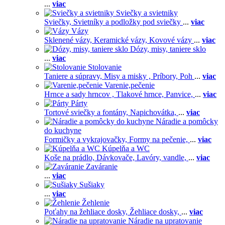
...
viac
Sviečky a svietniky
Sviečky,
Svietníky a podložky pod sviečky
...
viac
Vázy
Sklenené vázy,
Keramické vázy,
Kovové vázy
...
viac
Dózy, misy, taniere sklo
...
viac
Stolovanie
Taniere a súpravy,
Misy a misky ,
Príbory,
Poh
...
viac
Varenie,pečenie
Hrnce a sady hrncov ,
Tlakové hrnce,
Panvice,
...
viac
Párty
Tortové sviečky a fontány,
Napichovátka,
...
viac
Náradie a pomôcky
do kuchyne
Formičky a vykrajovačky,
Formy na pečenie,
...
viac
Kúpelňa a WC
Koše na prádlo,
Dávkovače,
Lavóry, vandle,
...
viac
Zaváranie
...
viac
Sušiaky
...
viac
Žehlenie
Poťahy na žehliace dosky,
Žehliace dosky,
...
viac
Náradie na upratovanie