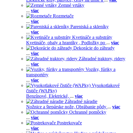
Zemné vrtáky
...
viac
Rozmetače
...
viac
Pareniská a skleníky
...
viac
Kvetináče a substráty
Kvetináče, obaly a hrantíky ,
Podložky po
...
viac
Dekorácie do záhrady
...
viac
Záhradné traktory, ridery
...
viac
Voziky, fúriky a
transportéry
...
viac
Vysokotlakové
čističe (WAPky)
Benzínové,
Elektrické,
...
viac
Záhradné náradie
Nožnice a štepárske nože,
Obrábanie pôdy
...
viac
Ochranné pomôcky
...
viac
Postrekovače
...
viac