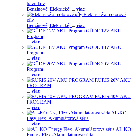
trávnikov
Benzínové,
Elektrické,
...
viac
Elektrické a motorové
píly
Benzínové,
Elektrické,
...
viac
GÜDE 12V AKU
Program
...
viac
GÜDE 18V AKU
Program
...
viac
GÜDE 20V AKU
Program
...
viac
RURIS 20V AKU
PROGRAM
...
viac
RURIS 40V AKU
PROGRAM
...
viac
AL-KO
Easy Flex -Akumulátorová séria
...
viac
AL-KO
Energy Flex -Akumulátorová séria