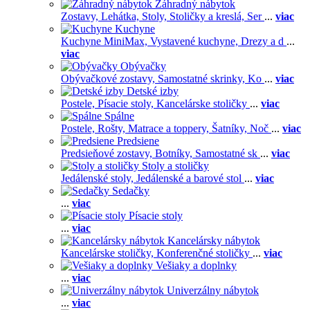
Záhradný nábytok
Zostavy,
Lehátka,
Stoly,
Stoličky a kreslá,
Ser
...
viac
Kuchyne
Kuchyne MiniMax,
Vystavené kuchyne,
Drezy a d
...
viac
Obývačky
Obývačkové zostavy,
Samostatné skrinky,
Ko
...
viac
Detské izby
Postele,
Písacie stoly,
Kancelárske stoličky
...
viac
Spálne
Postele,
Rošty,
Matrace a toppery,
Šatníky,
Noč
...
viac
Predsiene
Predsieňové zostavy,
Botníky,
Samostatné sk
...
viac
Stoly a stoličky
Jedálenské stoly,
Jedálenské a barové stol
...
viac
Sedačky
...
viac
Písacie stoly
...
viac
Kancelársky nábytok
Kancelárske stoličky,
Konferenčné stoličky
...
viac
Vešiaky a doplnky
...
viac
Univerzálny nábytok
...
viac