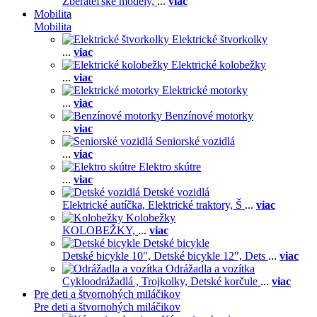
Zberateľské modely,
...
viac
Mobilita
Mobilita
Elektrické štvorkolky
...
viac
Elektrické kolobežky
...
viac
Elektrické motorky
...
viac
Benzínové motorky
...
viac
Seniorské vozidlá
...
viac
Elektro skútre
...
viac
Detské vozidlá
Elektrické autíčka,
Elektrické traktory,
Š
...
viac
Kolobežky
KOLOBEŽKY,
...
viac
Detské bicykle
Detské bicykle 10",
Detské bicykle 12",
Dets
...
viac
Odrážadla a vozítka
Cykloodrážadlá ,
Trojkolky,
Detské korčule
...
viac
Pre deti a štvornohých miláčikov
Pre deti a štvornohých miláčikov