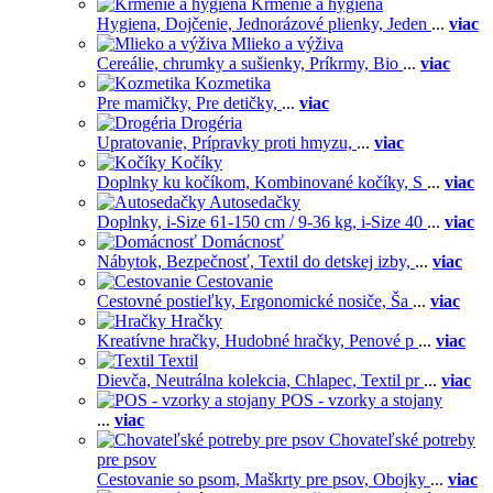
Kŕmenie a hygiena
Hygiena,
Dojčenie,
Jednorázové plienky,
Jeden
...
viac
Mlieko a výživa
Cereálie, chrumky a sušienky,
Príkrmy,
Bio
...
viac
Kozmetika
Pre mamičky,
Pre detičky,
...
viac
Drogéria
Upratovanie,
Prípravky proti hmyzu,
...
viac
Kočíky
Doplnky ku kočíkom,
Kombinované kočíky,
S
...
viac
Autosedačky
Doplnky,
i-Size 61-150 cm / 9-36 kg,
i-Size 40
...
viac
Domácnosť
Nábytok,
Bezpečnosť,
Textil do detskej izby,
...
viac
Cestovanie
Cestovné postieľky,
Ergonomické nosiče,
Ša
...
viac
Hračky
Kreatívne hračky,
Hudobné hračky,
Penové p
...
viac
Textil
Dievča,
Neutrálna kolekcia,
Chlapec,
Textil pr
...
viac
POS - vzorky a stojany
...
viac
Chovateľské potreby
pre psov
Cestovanie so psom,
Maškrty pre psov,
Obojky
...
viac