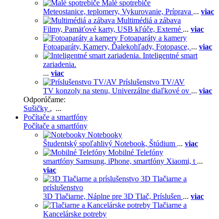
Malé spotrebiče
Meteostanice, teplomery,
Vykurovanie,
Príprava
...
viac
Multimédiá a zábava
Filmy,
Pamäťové karty,
USB kľúče,
Externé
...
viac
Fotoaparáty a kamery
Fotoaparáty,
Kamery,
Ďalekohľady,
Fotopasce,
...
viac
Inteligentné smart
zariadenia.
...
viac
Príslušenstvo TV/AV
TV konzoly na stenu,
Univerzálne diaľkové ov
...
viac
Odporúčame:
Sušičky
, ...
Počítače a smartfóny
Počítače a smartfóny
Notebooky
Študentský spoľahlivý Notebook,
Štúdium
...
viac
Mobilné Telefóny
smartfóny Samsung,
iPhone,
smartfóny Xiaomi,
t
...
viac
3D Tlačiarne a
príslušenstvo
3D Tlačiarne,
Náplne pre 3D Tlač,
Príslušen
...
viac
Tlačiarne a
Kancelárske potreby