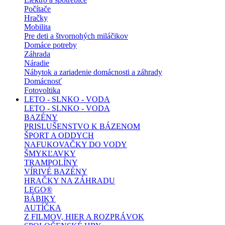
Počítače
Hračky
Mobilita
Pre deti a štvornohých miláčikov
Domáce potreby
Záhrada
Náradie
Nábytok a zariadenie domácnosti a záhrady
Domácnosť
Fotovoltika
LETO - SLNKO - VODA
LETO - SLNKO - VODA
BAZÉNY
PRISLUŠENSTVO K BÁZENOM
ŠPORT A ODDYCH
NAFUKOVAČKY DO VODY
ŠMYKĽAVKY
TRAMPOLÍNY
VÍRIVÉ BAZÉNY
HRAČKY NA ZÁHRADU
LEGO®
BÁBIKY
AUTÍČKA
Z FILMOV, HIER A ROZPRÁVOK