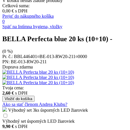
V košíku nemáš žiadne produkty
Celková suma:
0,00 €
s DPH
Prejsť do nákupného košíka
0
Späť na Intímna hygiena, vložky
BELLA Perfecta blue 20 ks (10+10)
-
(0 %)
Pr. č.: BBL446401¤BE-013-RW20-211¤0000
PN: BE-013-RW20-211
Doprava zdarma
Tvoja cena:
2,60 €
s DPH
Vložiť
do košíka
Ako sa stať členom Andrea Klubu?
Výhodný set 3ks úsporných LED žiaroviek
Výhodný set úsporných LED žiaroviek
9,90 €
s DPH