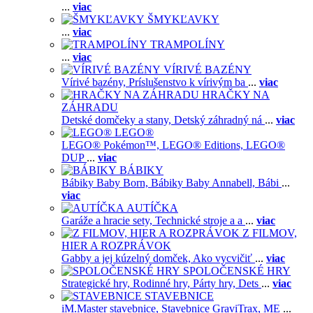
...
viac
ŠMYKĽAVKY
...
viac
TRAMPOLÍNY
...
viac
VÍRIVÉ BAZÉNY
Vírivé bazény,
Príslušenstvo k vírivým ba
...
viac
HRAČKY NA
ZÁHRADU
Detské domčeky a stany,
Detský záhradný ná
...
viac
LEGO®
LEGO® Pokémon™,
LEGO® Editions,
LEGO®
DUP
...
viac
BÁBIKY
Bábiky Baby Born,
Bábiky Baby Annabell,
Bábi
...
viac
AUTÍČKA
Garáže a hracie sety,
Technické stroje a a
...
viac
Z FILMOV,
HIER A ROZPRÁVOK
Gabby a jej kúzelný domček,
Ako vycvičiť
...
viac
SPOLOČENSKÉ HRY
Strategické hry,
Rodinné hry,
Párty hry,
Dets
...
viac
STAVEBNICE
iM.Master stavebnice,
Stavebnice GraviTrax,
ME
...