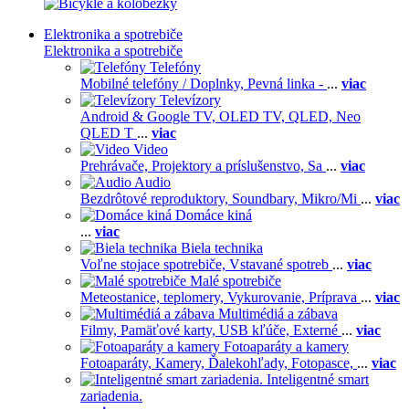
Elektronika a spotrebiče
Elektronika a spotrebiče
Telefóny
Mobilné telefóny / Doplnky,
Pevná linka -
...
viac
Televízory
Android & Google TV,
OLED TV,
QLED, Neo
QLED T
...
viac
Video
Prehrávače,
Projektory a príslušenstvo,
Sa
...
viac
Audio
Bezdrôtové reproduktory,
Soundbary,
Mikro/Mi
...
viac
Domáce kiná
...
viac
Biela technika
Voľne stojace spotrebiče,
Vstavané spotreb
...
viac
Malé spotrebiče
Meteostanice, teplomery,
Vykurovanie,
Príprava
...
viac
Multimédiá a zábava
Filmy,
Pamäťové karty,
USB kľúče,
Externé
...
viac
Fotoaparáty a kamery
Fotoaparáty,
Kamery,
Ďalekohľady,
Fotopasce,
...
viac
Inteligentné smart
zariadenia.