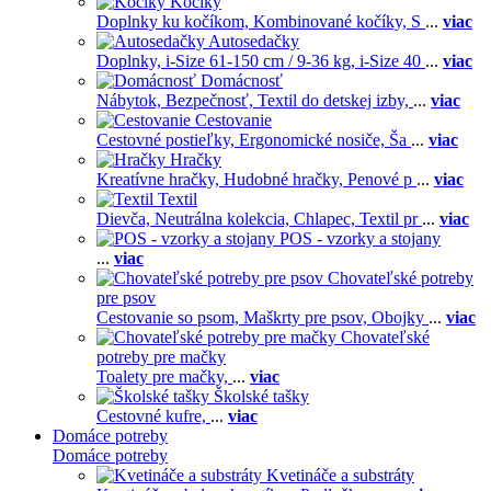
Kočíky
Doplnky ku kočíkom,
Kombinované kočíky,
S
...
viac
Autosedačky
Doplnky,
i-Size 61-150 cm / 9-36 kg,
i-Size 40
...
viac
Domácnosť
Nábytok,
Bezpečnosť,
Textil do detskej izby,
...
viac
Cestovanie
Cestovné postieľky,
Ergonomické nosiče,
Ša
...
viac
Hračky
Kreatívne hračky,
Hudobné hračky,
Penové p
...
viac
Textil
Dievča,
Neutrálna kolekcia,
Chlapec,
Textil pr
...
viac
POS - vzorky a stojany
...
viac
Chovateľské potreby
pre psov
Cestovanie so psom,
Maškrty pre psov,
Obojky
...
viac
Chovateľské
potreby pre mačky
Toalety pre mačky,
...
viac
Školské tašky
Cestovné kufre,
...
viac
Domáce potreby
Domáce potreby
Kvetináče a substráty