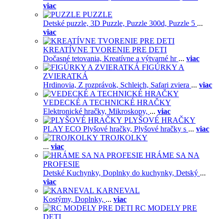
viac
PUZZLE
Detské puzzle,
3D Puzzle,
Puzzle 300d,
Puzzle 5
...
viac
KREATÍVNE TVORENIE PRE DETI
Dočasné tetovania,
Kreatívne a výtvarné hr
...
viac
FIGÚRKY A
ZVIERATKÁ
Hrdinovia,
Z rozprávok,
Schleich,
Safari zviera
...
viac
VEDECKÉ A TECHNICKÉ HRAČKY
Elektronické hračky,
Mikroskopy,
...
viac
PLYŠOVÉ HRAČKY
PLAY ECO Plyšové hračky,
Plyšové hračky s
...
viac
TROJKOLKY
...
viac
HRÁME SA NA
PROFESIE
Detské Kuchynky,
Doplnky do kuchynky,
Detský
...
viac
KARNEVAL
Kostýmy,
Doplnky,
...
viac
RC MODELY PRE
DETI