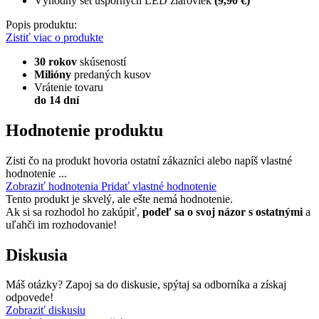
Výhodný set úsporných LED žiaroviek
(9,90 €)
Popis produktu:
Zistiť viac o produkte
30 rokov
skúseností
Milióny
predaných kusov
Vrátenie tovaru
do 14 dní
Hodnotenie produktu
Zisti čo na produkt hovoria ostatní zákazníci alebo napíš vlastné
hodnotenie ...
Zobraziť hodnotenia
Pridať vlastné hodnotenie
Tento produkt je skvelý, ale ešte nemá hodnotenie.
Ak si sa rozhodol ho zakúpiť,
podeľ sa o svoj názor s ostatnými
a
uľahči im rozhodovanie!
Diskusia
Máš otázky? Zapoj sa do diskusie, spýtaj sa odborníka a získaj
odpovede!
Zobraziť diskusiu