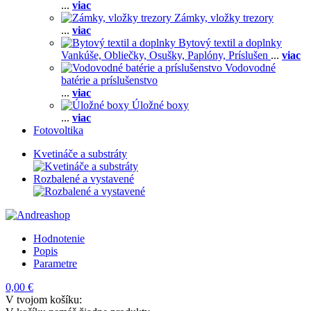
...
viac
Zámky, vložky trezory
...
viac
Bytový textil a doplnky
Vankúše,
Obliečky,
Osušky,
Paplóny,
Príslušen
...
viac
Vodovodné
batérie a príslušenstvo
...
viac
Úložné boxy
...
viac
Fotovoltika
Kvetináče a substráty
Rozbalené a vystavené
Hodnotenie
Popis
Parametre
0,00 €
V tvojom košíku: