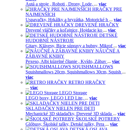
Autá a stroje ,
Roboti ,
Drony,
Lode,
...
viac
HRAČKY PRE
NAJMENŠÍCH
Uspavačky,
Hrkálky a hryzátka,
Motorické h
...
viac
DREVENÉ HRAČKY
Drevené vláčiky a koľajnice,
Hojdacie ko
...
viac
DETSKÉ
HUDOBNÉ NÁSTROJE
Gitary,
Klávesy,
Bicie súpravy a bubny,
Mikrof
...
viac
NÁUČNÉ A
ZÁBAVNÉ KNIHY
Pexeso,
Albi kúzelné čítanie ,
Kvído,
Zábav
...
viac
SQUISHMALLOWS
Squishmallows 20cm,
Squishmallows 30cm,
Squish
...
viac
RETRO HRAČKY
...
viac
LEGO Storage
LEGO boxy,
LEGO LED Lite,
...
viac
SKLADAČKY NIELEN PRE DETI
Mechanické 3D skladačky,
Drevené 3D sklada
...
viac
ŠKOLSKÉ POTREBY
Glóbusy,
Školské tašky,
Detské tašky,
Pera
...
viac
DETSKÁ OSLAVA