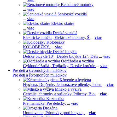
Benzínové motorky
...
viac
Seniorské vozidlá
...
viac
Elektro skútre
...
viac
Detské vozidlá
Elektrické autíčka,
Elektrické traktory,
Š
...
viac
Kolobežky
KOLOBEŽKY,
...
viac
Detské bicykle
Detské bicykle 10",
Detské bicykle 12",
Dets
...
viac
Odrážadla a vozítka
Cykloodrážadlá ,
Trojkolky,
Detské korčule
...
viac
Pre deti a štvornohých miláčikov
Pre deti a štvornohých miláčikov
Kŕmenie a hygiena
Hygiena,
Dojčenie,
Jednorázové plienky,
Jeden
...
viac
Mlieko a výživa
Cereálie, chrumky a sušienky,
Príkrmy,
Bio
...
viac
Kozmetika
Pre mamičky,
Pre detičky,
...
viac
Drogéria
Upratovanie,
Prípravky proti hmyzu,
...
viac