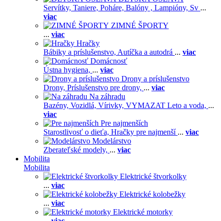
Servítky,
Taniere,
Poháre,
Balóny ,
Lampióny,
Sv
...
viac
ZIMNÉ ŠPORTY
...
viac
Hračky
Bábiky a príslušenstvo,
Autíčka a autodrá
...
viac
Domácnosť
Ústna hygiena,
...
viac
Drony a príslušenstvo
Drony,
Príslušenstvo pre drony,
...
viac
Na záhradu
Bazény,
Vozidlá,
Vírivky,
VYMAZAT Leto a voda,
...
viac
Pre najmenších
Starostlivosť o dieťa,
Hračky pre najmenší
...
viac
Modelárstvo
Zberateľské modely,
...
viac
Mobilita
Mobilita
Elektrické štvorkolky
...
viac
Elektrické kolobežky
...
viac
Elektrické motorky
...
viac