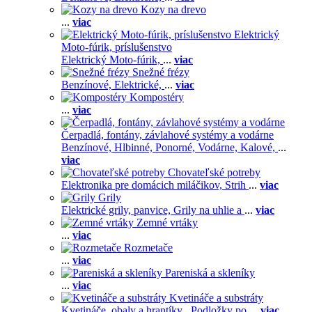
Kozy na drevo
...
viac
Elektrický
Moto-fúrik, príslušenstvo
Elektrický Moto-fúrik,
...
viac
Snežné frézy
Benzínové,
Elektrické,
...
viac
Kompostéry
...
viac
Čerpadlá, fontány, závlahové systémy a vodárne
Benzínové,
Hlbinné,
Ponorné,
Vodárne,
Kalové,
...
viac
Chovateľské potreby
Elektronika pre domácich miláčikov,
Strih
...
viac
Grily
Elektrické grily, panvice,
Grily na uhlie a
...
viac
Zemné vrtáky
...
viac
Rozmetače
...
viac
Pareniská a skleníky
...
viac
Kvetináče a substráty
Kvetináče, obaly a hrantíky ,
Podložky po
...
viac