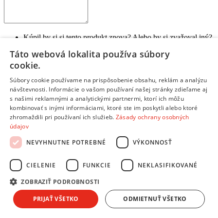
Kúpil by si si tento produkt znova? Alebo by si zvažoval iný?
Prečo?
Táto webová lokalita používa súbory
Aký je tvoj celkový pocit z používania produktu?
cookie.
Na čo je potrebné pri kúpe myslieť?
Pre akého zákazníka je tento produkt vhodný?
Súbory cookie používame na prispôsobenie obsahu, reklám a analýzu
návštevnosti. Informácie o vašom používaní našej stránky zdieľame aj
Odoslať hodnotenie
s našimi reklamnými a analytickými partnermi, ktorí ich môžu
Ďakujeme, tvoje hodnotenie bolo odoslané.
kombinovať s inými informáciami, ktoré ste im poskytli alebo ktoré
Informácie a kontakty
zhromaždili pri používaní ich služieb.
Zásady ochrany osobných
Informácie a kontakty
údajov
Andrea Klub
NEVYHNUTNE POTREBNÉ
VÝKONNOSŤ
Splátkový predaj
Obchodné podmienky
CIELENIE
FUNKCIE
NEKLASIFIKOVANÉ
Reklamácie, sťažnosti
Odstúpiť od zmluvy tu
ZOBRAZIŤ PODROBNOSTI
Ochrana osobných údajov
Predĺžená záruka a poistenie
PRIJAŤ VŠETKO
ODMIETNUŤ VŠETKO
Ako nakupovať