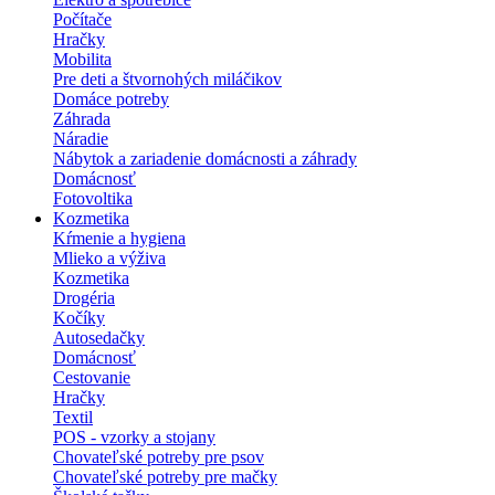
Počítače
Hračky
Mobilita
Pre deti a štvornohých miláčikov
Domáce potreby
Záhrada
Náradie
Nábytok a zariadenie domácnosti a záhrady
Domácnosť
Fotovoltika
Kozmetika
Kŕmenie a hygiena
Mlieko a výživa
Kozmetika
Drogéria
Kočíky
Autosedačky
Domácnosť
Cestovanie
Hračky
Textil
POS - vzorky a stojany
Chovateľské potreby pre psov
Chovateľské potreby pre mačky