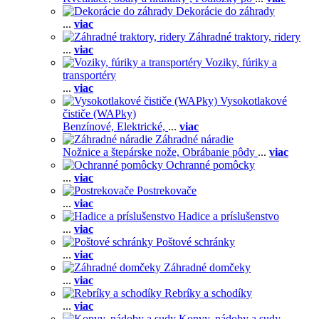
Dekorácie do záhrady
...
viac
Záhradné traktory, ridery
...
viac
Voziky, fúriky a
transportéry
...
viac
Vysokotlakové
čističe (WAPky)
Benzínové,
Elektrické,
...
viac
Záhradné náradie
Nožnice a štepárske nože,
Obrábanie pôdy
...
viac
Ochranné pomôcky
...
viac
Postrekovače
...
viac
Hadice a príslušenstvo
...
viac
Poštové schránky
...
viac
Záhradné domčeky
...
viac
Rebríky a schodíky
...
viac
Konvy, nádoby a sudy