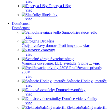
...
viac
Tapety a Lišty
...
viac
Slnečníky
...
viac
Domácnosť
Domácnosť
Samoohrievajúce jedlo
...
viac
Drogéria
Čistý a voňavý domov,
Proti hmyzu,
...
viac
Žiarovky
...
viac
Svetelné zdroje
Vianočné osvetlenie,
LED svietidlá,
Stolné
...
viac
Predlžovacie prívody
230V
...
viac
Spínacie Hodiny , merače
...
viac
Domové zvončeky
...
viac
Domáce videovrátniky
...
viac
Elektroinštalačný materiál