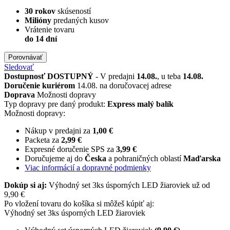
30 rokov
skúseností
Milióny
predaných kusov
Vrátenie tovaru
do 14 dní
Porovnávať
Sledovať
Dostupnosť
DOSTUPNÝ
- V predajni
14.08.
, u teba
14.08.
Doručenie kuriérom
14.08. na doručovacej adrese
Doprava
Možnosti dopravy
Typ dopravy pre daný produkt:
Express malý balík
Možnosti dopravy:
Nákup v predajni za
1,00 €
Packeta za
2,99 €
Expresné doručenie SPS za
3,99 €
Doručujeme aj do
Česka
a pohraničných oblastí
Maďarska
Viac informácií a dopravné podmienky
Dokúp si aj:
Výhodný set 3ks úsporných LED žiaroviek už od
9,90 €
Po vložení tovaru do košíka si môžeš kúpiť aj:
Výhodný set 3ks úsporných LED žiaroviek