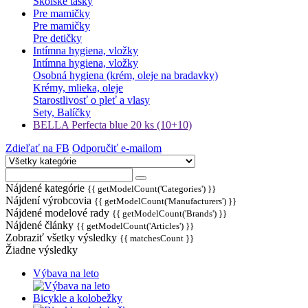
Školské tašky
Pre mamičky
Pre mamičky
Pre detičky
Intímna hygiena, vložky
Intímna hygiena, vložky
Osobná hygiena (krém, oleje na bradavky)
Krémy, mlieka, oleje
Starostlivosť o pleť a vlasy
Sety, Balíčky
BELLA Perfecta blue 20 ks (10+10)
Zdieľať na FB
Odporučiť e-mailom
Nájdené kategórie
{{ getModelCount('Categories') }}
Nájdení výrobcovia
{{ getModelCount('Manufacturers') }}
Nájdené modelové rady
{{ getModelCount('Brands') }}
Nájdené články
{{ getModelCount('Articles') }}
Zobraziť všetky výsledky
{{ matchesCount }}
Žiadne výsledky
Výbava na leto
Bicykle a kolobežky