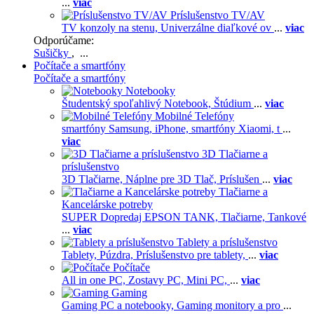
...
viac
Príslušenstvo TV/AV
TV konzoly na stenu,
Univerzálne diaľkové ov
...
viac
Odporúčame:
Sušičky
, ...
Počítače a smartfóny
Počítače a smartfóny
Notebooky
Študentský spoľahlivý Notebook,
Štúdium
...
viac
Mobilné Telefóny
smartfóny Samsung,
iPhone,
smartfóny Xiaomi,
t
...
viac
3D Tlačiarne a
príslušenstvo
3D Tlačiarne,
Náplne pre 3D Tlač,
Príslušen
...
viac
Tlačiarne a
Kancelárske potreby
SUPER Dopredaj EPSON TANK,
Tlačiarne,
Tankové
...
viac
Tablety a príslušenstvo
Tablety,
Púzdra,
Príslušenstvo pre tablety,
...
viac
Počítače
All in one PC,
Zostavy PC,
Mini PC,
...
viac
Gaming
Gaming PC a notebooky,
Gaming monitory a pro
...