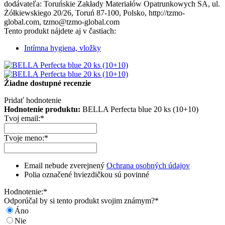
dodávateľa: Toruńskie Zakłady Materiałów Opatrunkowych SA, ul.
Żółkiewskiego 20/26, Toruń 87-100, Polsko, http://tzmo-
global.com, tzmo@tzmo-global.com
Tento produkt nájdete aj v častiach:
Intímna hygiena, vložky
Žiadne dostupné recenzie
Pridať hodnotenie
Hodnotenie produktu:
BELLA Perfecta blue 20 ks (10+10)
Tvoj email:
*
Tvoje meno:
*
Email nebude zverejnený
Ochrana osobných údajov
Polia označené hviezdičkou sú povinné
Hodnotenie:
*
Odporúčal by si tento produkt svojim známym?
*
Áno
Nie