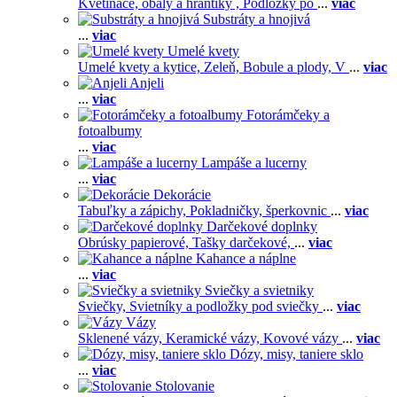
Kvetináče, obaly a hrantíky ,
Podložky po
...
viac
Substráty a hnojivá
...
viac
Umelé kvety
Umelé kvety a kytice,
Zeleň,
Bobule a plody,
V
...
viac
Anjeli
...
viac
Fotorámčeky a
fotoalbumy
...
viac
Lampáše a lucerny
...
viac
Dekorácie
Tabuľky a zápichy,
Pokladničky, šperkovnic
...
viac
Darčekové doplnky
Obrúsky papierové,
Tašky darčekové,
...
viac
Kahance a náplne
...
viac
Sviečky a svietniky
Sviečky,
Svietníky a podložky pod sviečky
...
viac
Vázy
Sklenené vázy,
Keramické vázy,
Kovové vázy
...
viac
Dózy, misy, taniere sklo
...
viac
Stolovanie