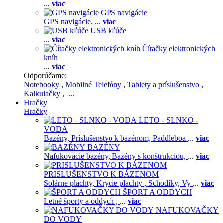
...
viac
GPS navigácie
GPS navigácie,
...
viac
USB kľúče
...
viac
Čítačky elektronických
kníh
...
viac
Odporúčame:
Notebooky
,
Mobilné Telefóny
,
Tablety a príslušenstvo
,
Kalkulačky
, ...
Hračky
Hračky
LETO - SLNKO -
VODA
Bazény,
Príslušenstvo k bazénom,
Paddleboa
...
viac
BAZÉNY
Nafukovacie bazény,
Bazény s konštrukciou,
...
viac
PRISLUŠENSTVO K BÁZENOM
Solárne plachty,
Krycie plachty ,
Schodíky,
Vy
...
viac
ŠPORT A ODDYCH
Letné športy a oddych ,
...
viac
NAFUKOVAČKY
DO VODY