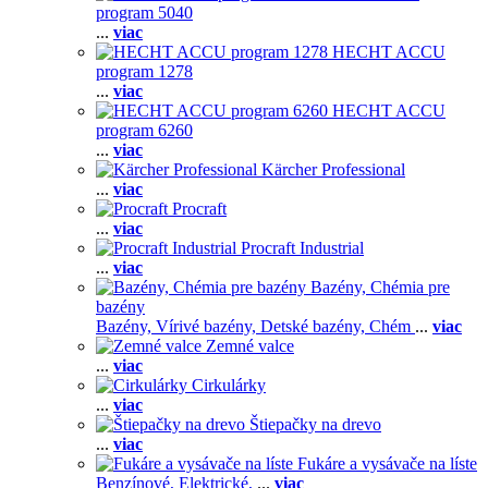
program 5040
...
viac
HECHT ACCU
program 1278
...
viac
HECHT ACCU
program 6260
...
viac
Kärcher Professional
...
viac
Procraft
...
viac
Procraft Industrial
...
viac
Bazény, Chémia pre
bazény
Bazény,
Vírivé bazény,
Detské bazény,
Chém
...
viac
Zemné valce
...
viac
Cirkulárky
...
viac
Štiepačky na drevo
...
viac
Fukáre a vysávače na líste
Benzínové,
Elektrické,
...
viac