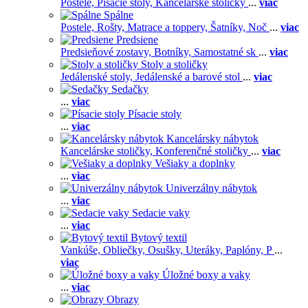
Postele,
Písacie stoly,
Kancelárske stoličky
...
viac
Spálne
Postele,
Rošty,
Matrace a toppery,
Šatníky,
Noč
...
viac
Predsiene
Predsieňové zostavy,
Botníky,
Samostatné sk
...
viac
Stoly a stoličky
Jedálenské stoly,
Jedálenské a barové stol
...
viac
Sedačky
...
viac
Písacie stoly
...
viac
Kancelársky nábytok
Kancelárske stoličky,
Konferenčné stoličky
...
viac
Vešiaky a doplnky
...
viac
Univerzálny nábytok
...
viac
Sedacie vaky
...
viac
Bytový textil
Vankúše,
Obliečky,
Osušky,
Uteráky,
Paplóny,
P
...
viac
Úložné boxy a vaky
...
viac
Obrazy