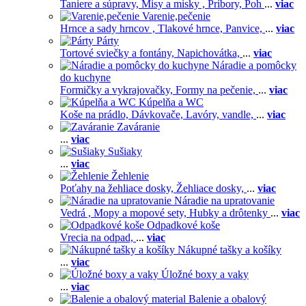
Taniere a súpravy,
Misy a misky ,
Príbory,
Poh
...
viac
Varenie,pečenie
Hrnce a sady hrncov ,
Tlakové hrnce,
Panvice,
...
viac
Párty
Tortové sviečky a fontány,
Napichovátka,
...
viac
Náradie a pomôcky
do kuchyne
Formičky a vykrajovačky,
Formy na pečenie,
...
viac
Kúpelňa a WC
Koše na prádlo,
Dávkovače,
Lavóry, vandle,
...
viac
Zaváranie
...
viac
Sušiaky
...
viac
Žehlenie
Poťahy na žehliace dosky,
Žehliace dosky,
...
viac
Náradie na upratovanie
Vedrá ,
Mopy a mopové sety,
Hubky a drôtenky
...
viac
Odpadkové koše
Vrecia na odpad,
...
viac
Nákupné tašky a košíky
...
viac
Úložné boxy a vaky
...
viac
Balenie a obalový