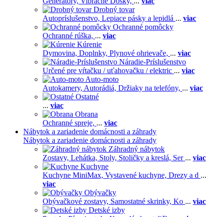
Generátory,
Vibračné Dosky,
...
viac
Drobný tovar
Autopríslušenstvo,
Lepiace pásky a lepidlá
...
viac
Ochranné pomôcky
Ochranné rúška,
...
viac
Kúrenie
Dymovina,
Doplnky,
Plynové ohrievače,
...
viac
Náradie-Príslušenstvo
Určené pre vŕtačku / uťahovačku / elektric
...
viac
Auto-moto
Autokamery,
Autorádiá,
Držiaky na telefóny,
...
viac
Ostatné
...
viac
Obrana
Ochranné spreje,
...
viac
Nábytok a zariadenie domácnosti a záhrady
Nábytok a zariadenie domácnosti a záhrady
Záhradný nábytok
Zostavy,
Lehátka,
Stoly,
Stoličky a kreslá,
Ser
...
viac
Kuchyne
Kuchyne MiniMax,
Vystavené kuchyne,
Drezy a d
...
viac
Obývačky
Obývačkové zostavy,
Samostatné skrinky,
Ko
...
viac
Detské izby