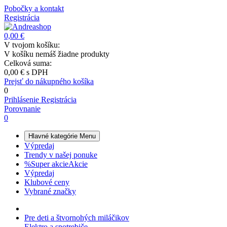
Pobočky a kontakt
Registrácia
0,00 €
V tvojom košíku:
V košíku nemáš žiadne produkty
Celková suma:
0,00 €
s DPH
Prejsť do nákupného košíka
0
Prihlásenie
Registrácia
Porovnanie
0
Hlavné kategórie
Menu
Výpredaj
Trendy v našej ponuke
%
Super akcie
Akcie
Výpredaj
Klubové ceny
Vybrané značky
Pre deti a štvornohých miláčikov
Elektro a spotrebiče