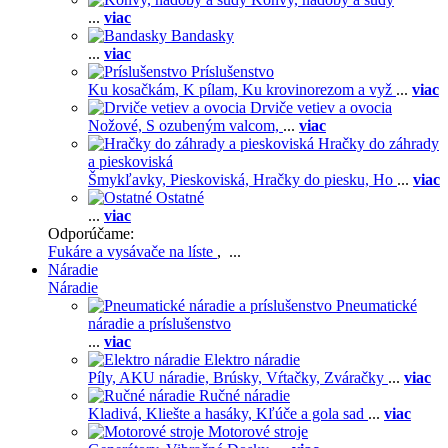
...
viac
Bandasky
...
viac
Príslušenstvo
Ku kosačkám,
K pílam,
Ku krovinorezom a vyž
...
viac
Drviče vetiev a ovocia
Nožové,
S ozubeným valcom,
...
viac
Hračky do záhrady
a pieskoviská
Šmykľavky,
Pieskoviská,
Hračky do piesku,
Ho
...
viac
Ostatné
...
viac
Odporúčame:
Fukáre a vysávače na líste
, ...
Náradie
Náradie
Pneumatické
náradie a príslušenstvo
...
viac
Elektro náradie
Píly,
AKU náradie,
Brúsky,
Vŕtačky,
Zváračky
...
viac
Ručné náradie
Kladivá,
Kliešte a hasáky,
Kľúče a gola sad
...
viac
Motorové stroje