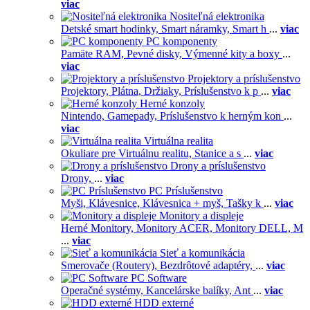
viac
Nositeľná elektronika
Detské smart hodinky,
Smart náramky,
Smart h
...
viac
PC komponenty
Pamäte RAM,
Pevné disky,
Výmenné kity a boxy
...
viac
Projektory a príslušenstvo
Projektory,
Plátna,
Držiaky,
Príslušenstvo k p
...
viac
Herné konzoly
Nintendo,
Gamepady,
Príslušenstvo k herným kon
...
viac
Virtuálna realita
Okuliare pre Virtuálnu realitu,
Stanice a s
...
viac
Drony a príslušenstvo
Drony,
...
viac
PC Príslušenstvo
Myši,
Klávesnice,
Klávesnica + myš,
Tašky k
...
viac
Monitory a displeje
Herné Monitory,
Monitory ACER,
Monitory DELL,
M
...
viac
Sieť a komunikácia
Smerovače (Routery),
Bezdrôtové adaptéry,
...
viac
PC Software
Operačné systémy,
Kancelárske balíky,
Ant
...
viac
HDD externé