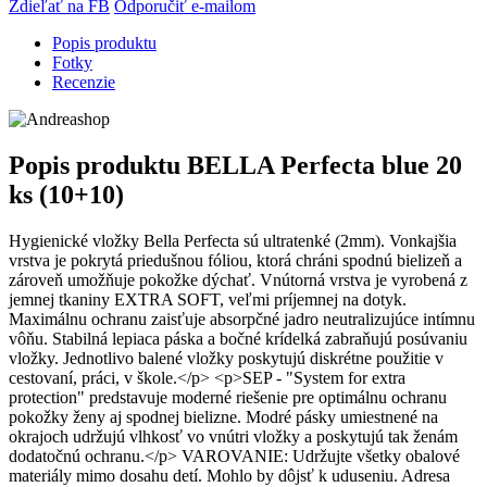
Zdieľať na FB
Odporučiť e-mailom
Popis produktu
Fotky
Recenzie
Popis produktu
BELLA Perfecta blue 20
ks (10+10)
Hygienické vložky Bella Perfecta sú ultratenké (2mm). Vonkajšia
vrstva je pokrytá priedušnou fóliou, ktorá chráni spodnú bielizeň a
zároveň umožňuje pokožke dýchať. Vnútorná vrstva je vyrobená z
jemnej tkaniny EXTRA SOFT, veľmi príjemnej na dotyk.
Maximálnu ochranu zaisťuje absorpčné jadro neutralizujúce intímnu
vôňu. Stabilná lepiaca páska a bočné krídelká zabraňujú posúvaniu
vložky. Jednotlivo balené vložky poskytujú diskrétne použitie v
cestovaní, práci, v škole.</p> <p>SEP - "System for extra
protection" predstavuje moderné riešenie pre optimálnu ochranu
pokožky ženy aj spodnej bielizne. Modré pásky umiestnené na
okrajoch udržujú vlhkosť vo vnútri vložky a poskytujú tak ženám
dodatočnú ochranu.</p> VAROVANIE: Udržujte všetky obalové
materiály mimo dosahu detí. Mohlo by dôjsť k uduseniu. Adresa