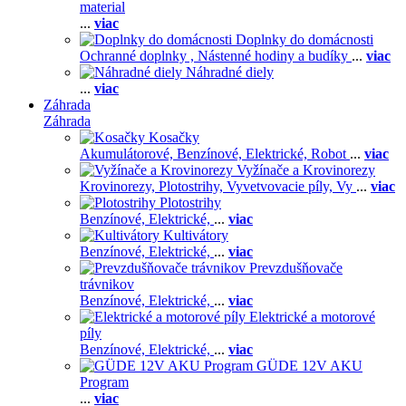
material
...
viac
Doplnky do domácnosti
Ochranné doplnky ,
Nástenné hodiny a budíky
...
viac
Náhradné diely
...
viac
Záhrada
Záhrada
Kosačky
Akumulátorové,
Benzínové,
Elektrické,
Robot
...
viac
Vyžínače a Krovinorezy
Krovinorezy,
Plotostrihy,
Vyvetvovacie píly,
Vy
...
viac
Plotostrihy
Benzínové,
Elektrické,
...
viac
Kultivátory
Benzínové,
Elektrické,
...
viac
Prevzdušňovače
trávnikov
Benzínové,
Elektrické,
...
viac
Elektrické a motorové
píly
Benzínové,
Elektrické,
...
viac
GÜDE 12V AKU
Program
...
viac