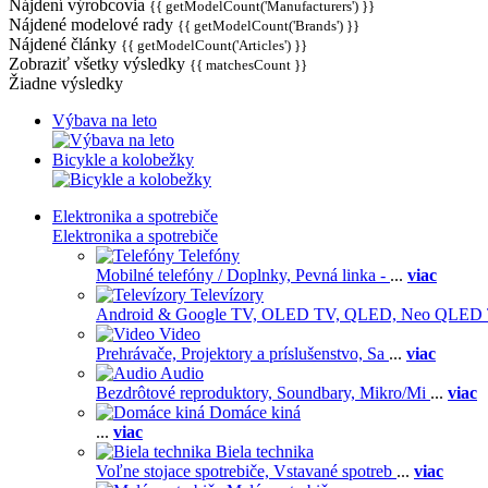
Nájdení výrobcovia
{{ getModelCount('Manufacturers') }}
Nájdené modelové rady
{{ getModelCount('Brands') }}
Nájdené články
{{ getModelCount('Articles') }}
Zobraziť všetky výsledky
{{ matchesCount }}
Žiadne výsledky
Výbava na leto
Bicykle a kolobežky
Elektronika a spotrebiče
Elektronika a spotrebiče
Telefóny
Mobilné telefóny / Doplnky,
Pevná linka -
...
viac
Televízory
Android & Google TV,
OLED TV,
QLED, Neo QLED
Video
Prehrávače,
Projektory a príslušenstvo,
Sa
...
viac
Audio
Bezdrôtové reproduktory,
Soundbary,
Mikro/Mi
...
viac
Domáce kiná
...
viac
Biela technika
Voľne stojace spotrebiče,
Vstavané spotreb
...
viac