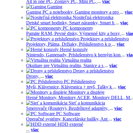
All in one PC,
Zostavy PC,
Mini PC,
...
viac
Gaming
Gaming PC a notebooky,
Gaming monitory a pro
...
viac
Nositeľná elektronika
Detské smart hodinky,
Smart náramky,
Smart h
...
viac
PC komponenty
Pamäte RAM,
Pevné disky,
Výmenné kity a boxy
...
via
Projektory a príslušenstvo
Projektory,
Plátna,
Držiaky,
Príslušenstvo k p
...
viac
Herné konzoly
Nintendo,
Gamepady,
Príslušenstvo k herným kon
...
via
Virtuálna realita
Okuliare pre Virtuálnu realitu,
Stanice a s
...
viac
Drony a príslušenstvo
Drony,
...
viac
PC Príslušenstvo
Myši,
Klávesnice,
Klávesnica + myš,
Tašky k
...
viac
Monitory a displeje
Herné Monitory,
Monitory ACER,
Monitory DELL,
M
.
Sieť a komunikácia
Smerovače (Routery),
Bezdrôtové adaptéry,
...
viac
PC Software
Operačné systémy,
Kancelárske balíky,
Ant
...
viac
HDD externé
...
viac