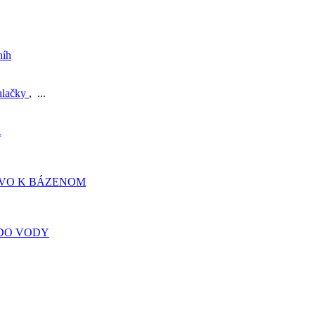
níh
ulačky
, ...
A
TVO K BÁZENOM
DO VODY