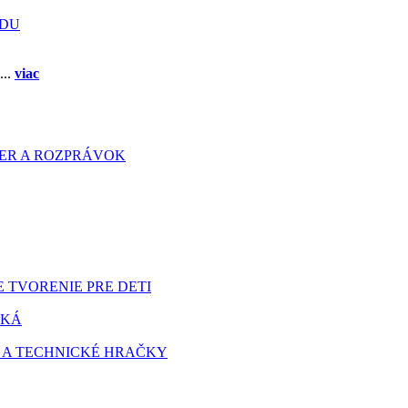
ADU
...
viac
HIER A ROZPRÁVOK
 TVORENIE PRE DETI
TKÁ
 A TECHNICKÉ HRAČKY