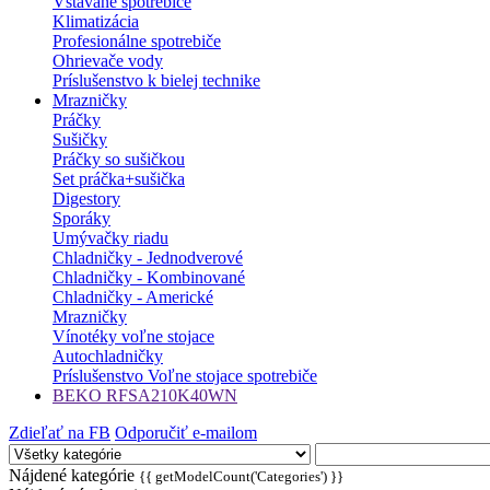
Vstavané spotrebiče
Klimatizácia
Profesionálne spotrebiče
Ohrievače vody
Príslušenstvo k bielej technike
Mrazničky
Práčky
Sušičky
Práčky so sušičkou
Set práčka+sušička
Digestory
Sporáky
Umývačky riadu
Chladničky - Jednodverové
Chladničky - Kombinované
Chladničky - Americké
Mrazničky
Vínotéky voľne stojace
Autochladničky
Príslušenstvo Voľne stojace spotrebiče
BEKO RFSA210K40WN
Zdieľať na FB
Odporučiť e-mailom
Nájdené kategórie
{{ getModelCount('Categories') }}