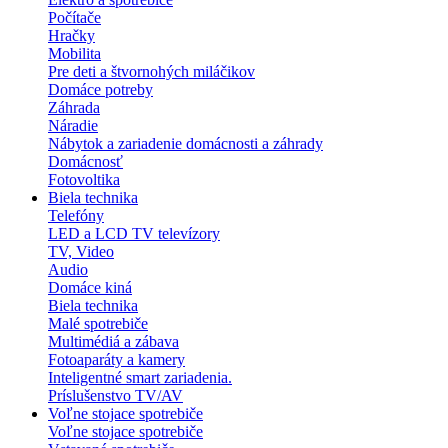
Počítače
Hračky
Mobilita
Pre deti a štvornohých miláčikov
Domáce potreby
Záhrada
Náradie
Nábytok a zariadenie domácnosti a záhrady
Domácnosť
Fotovoltika
Biela technika
Telefóny
LED a LCD TV televízory
TV, Video
Audio
Domáce kiná
Biela technika
Malé spotrebiče
Multimédiá a zábava
Fotoaparáty a kamery
Inteligentné smart zariadenia.
Príslušenstvo TV/AV
Voľne stojace spotrebiče
Voľne stojace spotrebiče