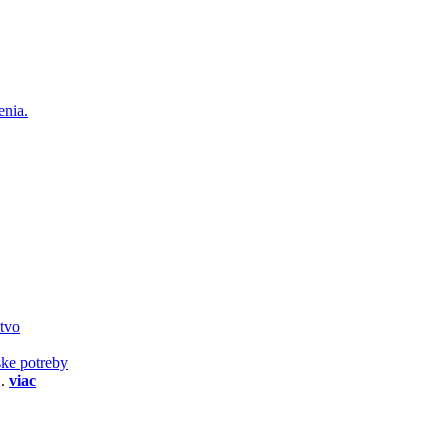
enia.
stvo
ske potreby
..
viac