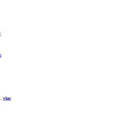
c
c
..
viac