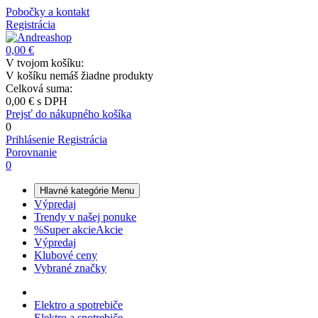
Pobočky a kontakt
Registrácia
0,00 €
V tvojom košíku:
V košíku nemáš žiadne produkty
Celková suma:
0,00 €
s DPH
Prejsť do nákupného košíka
0
Prihlásenie
Registrácia
Porovnanie
0
Hlavné kategórie
Menu
Výpredaj
Trendy v našej ponuke
%
Super akcie
Akcie
Výpredaj
Klubové ceny
Vybrané značky
Elektro a spotrebiče
Elektro a spotrebiče