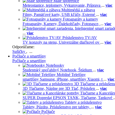
Malé spotrebiče
Meteostanice, teplomery,
Vykurovanie,
Príprava
...
viac
Multimédiá a zábava
Filmy,
Pamäťové karty,
USB kľúče,
Externé
...
viac
Fotoaparáty a kamery
Fotoaparáty,
Kamery,
Ďalekohľady,
Fotopasce,
...
viac
Inteligentné smart zariad
...
viac
Príslušenstvo TV/AV
TV konzoly na stenu,
Univerzálne diaľkové ov
...
viac
Odporúčame:
Sušičky
, ...
Počítače a smartfóny
Počítače a smartfóny
Notebooky
Študentský spoľahlivý Notebook,
Štúdium
...
viac
Mobilné Telefóny
smartfóny Samsung,
iPhone,
smartfóny Xiaomi,
t
...
viac
3D Tlačiarne a príslušen
3D Tlačiarne,
Náplne pre 3D Tlač,
Príslušen
...
viac
Tlačiarne a Kancelár
SUPER Dopredaj EPSON TANK,
Tlačiarne,
Tankové
.
Tablety a príslušenstvo
Tablety,
Púzdra,
Príslušenstvo pre tablety,
...
viac
Počítače