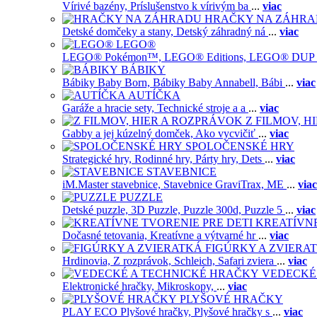
Vírivé bazény,
Príslušenstvo k vírivým ba
...
viac
HRAČKY NA ZÁHR
Detské domčeky a stany,
Detský záhradný ná
...
viac
LEGO®
LEGO® Pokémon™,
LEGO® Editions,
LEGO® DUP
BÁBIKY
Bábiky Baby Born,
Bábiky Baby Annabell,
Bábi
...
viac
AUTÍČKA
Garáže a hracie sety,
Technické stroje a a
...
viac
Z FILMOV, 
Gabby a jej kúzelný domček,
Ako vycvičiť
...
viac
SPOLOČENSKÉ HRY
Strategické hry,
Rodinné hry,
Párty hry,
Dets
...
viac
STAVEBNICE
iM.Master stavebnice,
Stavebnice GraviTrax,
ME
...
viac
PUZZLE
Detské puzzle,
3D Puzzle,
Puzzle 300d,
Puzzle 5
...
viac
KREATÍVNE
Dočasné tetovania,
Kreatívne a výtvarné hr
...
viac
FIGÚRKY A ZVIERA
Hrdinovia,
Z rozprávok,
Schleich,
Safari zviera
...
viac
VEDECKÉ
Elektronické hračky,
Mikroskopy,
...
viac
PLYŠOVÉ HRAČKY
PLAY ECO Plyšové hračky,
Plyšové hračky s
...
viac