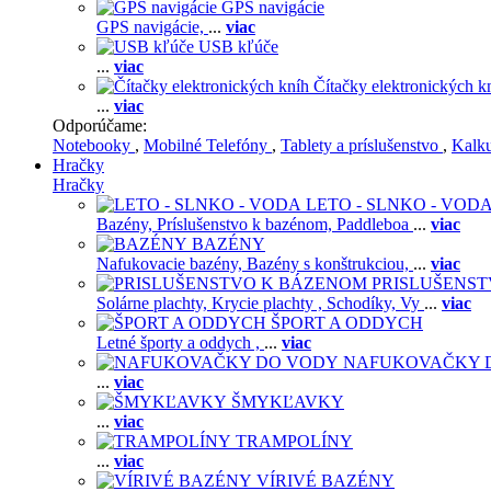
GPS navigácie
GPS navigácie,
...
viac
USB kľúče
...
viac
Čítačky elektronických k
...
viac
Odporúčame:
Notebooky
,
Mobilné Telefóny
,
Tablety a príslušenstvo
,
Kalk
Hračky
Hračky
LETO - SLNKO - VOD
Bazény,
Príslušenstvo k bazénom,
Paddleboa
...
viac
BAZÉNY
Nafukovacie bazény,
Bazény s konštrukciou,
...
viac
PRISLUŠENS
Solárne plachty,
Krycie plachty ,
Schodíky,
Vy
...
viac
ŠPORT A ODDYCH
Letné športy a oddych ,
...
viac
NAFUKOVAČKY 
...
viac
ŠMYKĽAVKY
...
viac
TRAMPOLÍNY
...
viac
VÍRIVÉ BAZÉNY