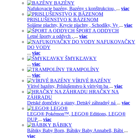
BAZÉNY
Nafukovacie bazény,
Bazény s konštrukciou,
...
viac
PRISLUŠENSTVO K BÁZENOM
Solárne plachty,
Krycie plachty ,
Schodíky,
Vy
...
viac
ŠPORT A ODDYCH
Letné športy a oddych ,
...
viac
NAFUKOVAČKY
DO VODY
...
viac
ŠMYKĽAVKY
...
viac
TRAMPOLÍNY
...
viac
VÍRIVÉ BAZÉNY
Vírivé bazény,
Príslušenstvo k vírivým ba
...
viac
HRAČKY NA
ZÁHRADU
Detské domčeky a stany,
Detský záhradný ná
...
viac
LEGO®
LEGO® Pokémon™,
LEGO® Editions,
LEGO®
DUP
...
viac
BÁBIKY
Bábiky Baby Born,
Bábiky Baby Annabell,
Bábi
...
viac