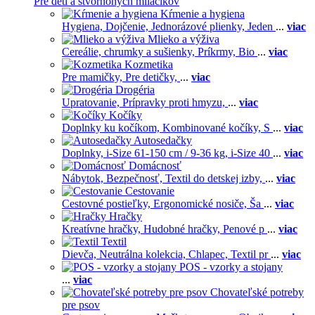
Pre deti a štvornohých miláčikov
Kŕmenie a hygiena
Hygiena,
Dojčenie,
Jednorázové plienky,
Jeden
...
viac
Mlieko a výživa
Cereálie, chrumky a sušienky,
Príkrmy,
Bio
...
viac
Kozmetika
Pre mamičky,
Pre detičky,
...
viac
Drogéria
Upratovanie,
Prípravky proti hmyzu,
...
viac
Kočíky
Doplnky ku kočíkom,
Kombinované kočíky,
S
...
viac
Autosedačky
Doplnky,
i-Size 61-150 cm / 9-36 kg,
i-Size 40
...
viac
Domácnosť
Nábytok,
Bezpečnosť,
Textil do detskej izby,
...
viac
Cestovanie
Cestovné postieľky,
Ergonomické nosiče,
Ša
...
viac
Hračky
Kreatívne hračky,
Hudobné hračky,
Penové p
...
viac
Textil
Dievča,
Neutrálna kolekcia,
Chlapec,
Textil pr
...
viac
POS - vzorky a stojany
...
viac
Chovateľské potreby
pre psov