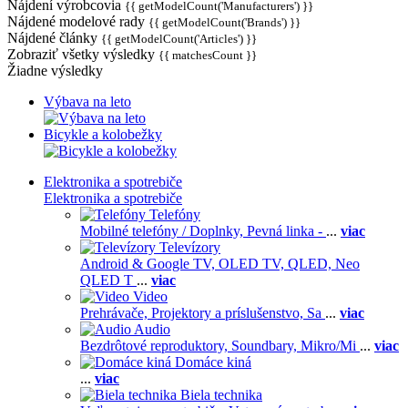
Nájdení výrobcovia
{{ getModelCount('Manufacturers') }}
Nájdené modelové rady
{{ getModelCount('Brands') }}
Nájdené články
{{ getModelCount('Articles') }}
Zobraziť všetky výsledky
{{ matchesCount }}
Žiadne výsledky
Výbava na leto
Bicykle a kolobežky
Elektronika a spotrebiče
Elektronika a spotrebiče
Telefóny
Mobilné telefóny / Doplnky,
Pevná linka -
...
viac
Televízory
Android & Google TV,
OLED TV,
QLED, Neo
QLED T
...
viac
Video
Prehrávače,
Projektory a príslušenstvo,
Sa
...
viac
Audio
Bezdrôtové reproduktory,
Soundbary,
Mikro/Mi
...
viac
Domáce kiná
...
viac
Biela technika