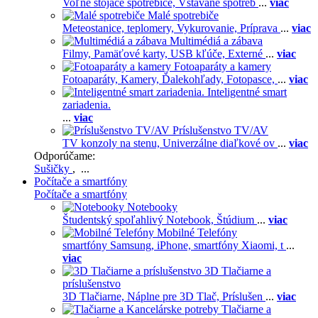
Voľne stojace spotrebiče,
Vstavané spotreb
...
viac
Malé spotrebiče
Meteostanice, teplomery,
Vykurovanie,
Príprava
...
viac
Multimédiá a zábava
Filmy,
Pamäťové karty,
USB kľúče,
Externé
...
viac
Fotoaparáty a kamery
Fotoaparáty,
Kamery,
Ďalekohľady,
Fotopasce,
...
viac
Inteligentné smart
zariadenia.
...
viac
Príslušenstvo TV/AV
TV konzoly na stenu,
Univerzálne diaľkové ov
...
viac
Odporúčame:
Sušičky
, ...
Počítače a smartfóny
Počítače a smartfóny
Notebooky
Študentský spoľahlivý Notebook,
Štúdium
...
viac
Mobilné Telefóny
smartfóny Samsung,
iPhone,
smartfóny Xiaomi,
t
...
viac
3D Tlačiarne a
príslušenstvo
3D Tlačiarne,
Náplne pre 3D Tlač,
Príslušen
...
viac
Tlačiarne a