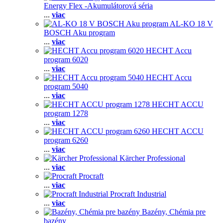
Energy Flex -Akumulátorová séria
...
viac
AL-KO 18 V
BOSCH Aku program
...
viac
HECHT Accu
program 6020
...
viac
HECHT Accu
program 5040
...
viac
HECHT ACCU
program 1278
...
viac
HECHT ACCU
program 6260
...
viac
Kärcher Professional
...
viac
Procraft
...
viac
Procraft Industrial
...
viac
Bazény, Chémia pre
bazény