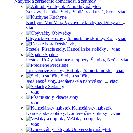
Nábytok a zariadenie domácnosti a záhrady
Záhradný nábytok
Zostavy,
Lehátka,
Stoly,
Stoličky a kreslá,
Ser
...
viac
Kuchyne
Kuchyne MiniMax,
Vystavené kuchyne,
Drezy a d
...
viac
Obývačky
Obývačkové zostavy,
Samostatné skrinky,
Ko
...
viac
Detské izby
Postele,
Písacie stoly,
Kancelárske stoličky
...
viac
Spálne
Postele,
Rošty,
Matrace a toppery,
Šatníky,
Noč
...
viac
Predsiene
Predsieňové zostavy,
Botníky,
Samostatné sk
...
viac
Stoly a stoličky
Jedálenské stoly,
Jedálenské a barové stol
...
viac
Sedačky
...
viac
Písacie stoly
...
viac
Kancelársky nábytok
Kancelárske stoličky,
Konferenčné stoličky
...
viac
Vešiaky a doplnky
...
viac
Univerzálny nábytok