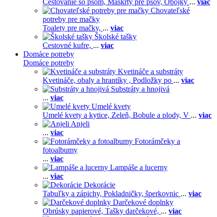
Cestovanie so psom,
Maškrty pre psov,
Obojky
...
viac
Chovateľské
potreby pre mačky
Toalety pre mačky,
...
viac
Školské tašky
Cestovné kufre,
...
viac
Domáce potreby
Domáce potreby
Kvetináče a substráty
Kvetináče, obaly a hrantíky ,
Podložky po
...
viac
Substráty a hnojivá
...
viac
Umelé kvety
Umelé kvety a kytice,
Zeleň,
Bobule a plody,
V
...
viac
Anjeli
...
viac
Fotorámčeky a
fotoalbumy
...
viac
Lampáše a lucerny
...
viac
Dekorácie
Tabuľky a zápichy,
Pokladničky, šperkovnic
...
viac
Darčekové doplnky
Obrúsky papierové,
Tašky darčekové,
...
viac