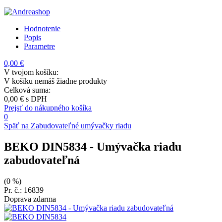
Hodnotenie
Popis
Parametre
0,00 €
V tvojom košíku:
V košíku nemáš žiadne produkty
Celková suma:
0,00 €
s DPH
Prejsť do nákupného košíka
0
Späť na Zabudovateľné umývačky riadu
BEKO DIN5834
- Umývačka riadu
zabudovateľná
(0 %)
Pr. č.: 16839
Doprava zdarma