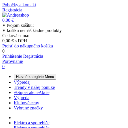
Pobočky a kontakt
Registrácia
0,00 €
V tvojom košíku:
V košíku nemáš žiadne produkty
Celková suma:
0,00 €
s DPH
Prejsť do nákupného košíka
0
Prihlásenie
Registrácia
Porovnanie
0
Hlavné kategórie
Menu
Výpredaj
Trendy v našej ponuke
%
Super akcie
Akcie
Výpredaj
Klubové ceny
Vybrané značky
Elektro a spotrebiče
Elektro a spotrebiče