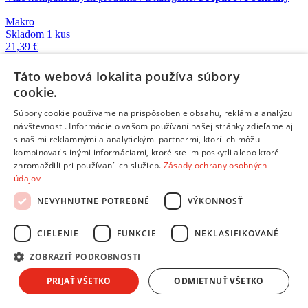
Makro
Skladom 1 kus
21,39 €
Táto webová lokalita používa súbory
Makro
cookie.
Skladom 4 kusy
6,99 €
Súbory cookie používame na prispôsobenie obsahu, reklám a analýzu
návštevnosti. Informácie o vašom používaní našej stránky zdieľame aj
s našimi reklamnými a analytickými partnermi, ktorí ich môžu
Makro
kombinovať s inými informáciami, ktoré ste im poskytli alebo ktoré
Skladom 1 kus
zhromaždili pri používaní ich služieb.
Zásady ochrany osobných
23,99 €
údajov
NEVYHNUTNE POTREBNÉ
VÝKONNOSŤ
Makro
Skladom 3 kusy
17,99 €
CIELENIE
FUNKCIE
NEKLASIFIKOVANÉ
ZOBRAZIŤ PODROBNOSTI
Makro
PRIJAŤ VŠETKO
ODMIETNUŤ VŠETKO
Skladom 2 kusy
21,49 €