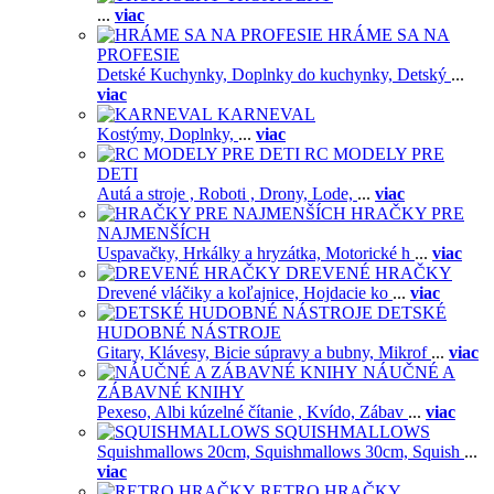
...
viac
HRÁME SA NA
PROFESIE
Detské Kuchynky,
Doplnky do kuchynky,
Detský
...
viac
KARNEVAL
Kostýmy,
Doplnky,
...
viac
RC MODELY PRE
DETI
Autá a stroje ,
Roboti ,
Drony,
Lode,
...
viac
HRAČKY PRE
NAJMENŠÍCH
Uspavačky,
Hrkálky a hryzátka,
Motorické h
...
viac
DREVENÉ HRAČKY
Drevené vláčiky a koľajnice,
Hojdacie ko
...
viac
DETSKÉ
HUDOBNÉ NÁSTROJE
Gitary,
Klávesy,
Bicie súpravy a bubny,
Mikrof
...
viac
NÁUČNÉ A
ZÁBAVNÉ KNIHY
Pexeso,
Albi kúzelné čítanie ,
Kvído,
Zábav
...
viac
SQUISHMALLOWS
Squishmallows 20cm,
Squishmallows 30cm,
Squish
...
viac
RETRO HRAČKY