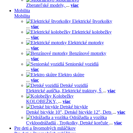
Zberateľské modely,
...
viac
Mobilita
Mobilita
Elektrické štvorkolky
...
viac
Elektrické kolobežky
...
viac
Elektrické motorky
...
viac
Benzínové motorky
...
viac
Seniorské vozidlá
...
viac
Elektro skútre
...
viac
Detské vozidlá
Elektrické autíčka,
Elektrické traktory,
Š
...
viac
Kolobežky
KOLOBEŽKY,
...
viac
Detské bicykle
Detské bicykle 10",
Detské bicykle 12",
Dets
...
viac
Odrážadla a vozítka
Cykloodrážadlá ,
Trojkolky,
Detské korčule
...
viac
Pre deti a štvornohých miláčikov