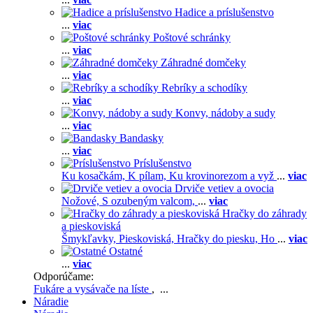
Hadice a príslušenstvo
...
viac
Poštové schránky
...
viac
Záhradné domčeky
...
viac
Rebríky a schodíky
...
viac
Konvy, nádoby a sudy
...
viac
Bandasky
...
viac
Príslušenstvo
Ku kosačkám,
K pílam,
Ku krovinorezom a vyž
...
viac
Drviče vetiev a ovocia
Nožové,
S ozubeným valcom,
...
viac
Hračky do záhrady
a pieskoviská
Šmykľavky,
Pieskoviská,
Hračky do piesku,
Ho
...
viac
Ostatné
...
viac
Odporúčame:
Fukáre a vysávače na líste
, ...
Náradie