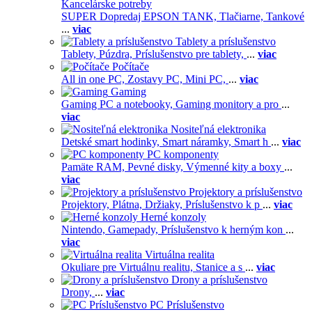
Kancelárske potreby
SUPER Dopredaj EPSON TANK,
Tlačiarne,
Tankové
...
viac
Tablety a príslušenstvo
Tablety,
Púzdra,
Príslušenstvo pre tablety,
...
viac
Počítače
All in one PC,
Zostavy PC,
Mini PC,
...
viac
Gaming
Gaming PC a notebooky,
Gaming monitory a pro
...
viac
Nositeľná elektronika
Detské smart hodinky,
Smart náramky,
Smart h
...
viac
PC komponenty
Pamäte RAM,
Pevné disky,
Výmenné kity a boxy
...
viac
Projektory a príslušenstvo
Projektory,
Plátna,
Držiaky,
Príslušenstvo k p
...
viac
Herné konzoly
Nintendo,
Gamepady,
Príslušenstvo k herným kon
...
viac
Virtuálna realita
Okuliare pre Virtuálnu realitu,
Stanice a s
...
viac
Drony a príslušenstvo
Drony,
...
viac
PC Príslušenstvo