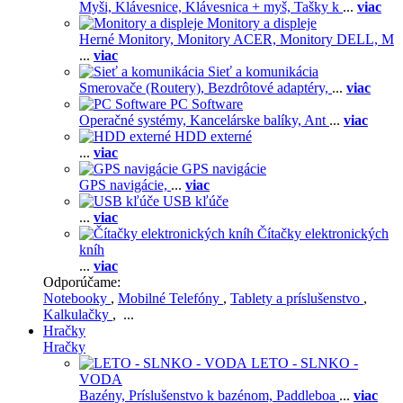
Myši,
Klávesnice,
Klávesnica + myš,
Tašky k
...
viac
Monitory a displeje
Herné Monitory,
Monitory ACER,
Monitory DELL,
M
...
viac
Sieť a komunikácia
Smerovače (Routery),
Bezdrôtové adaptéry,
...
viac
PC Software
Operačné systémy,
Kancelárske balíky,
Ant
...
viac
HDD externé
...
viac
GPS navigácie
GPS navigácie,
...
viac
USB kľúče
...
viac
Čítačky elektronických
kníh
...
viac
Odporúčame:
Notebooky
,
Mobilné Telefóny
,
Tablety a príslušenstvo
,
Kalkulačky
, ...
Hračky
Hračky
LETO - SLNKO -
VODA
Bazény,
Príslušenstvo k bazénom,
Paddleboa
...
viac