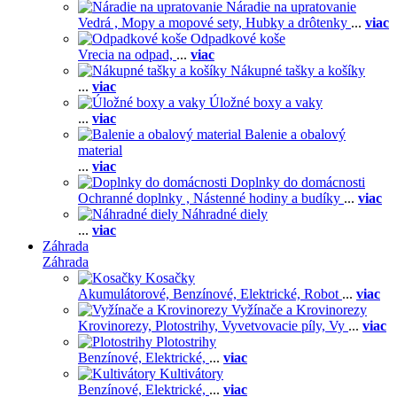
Náradie na upratovanie
Vedrá ,
Mopy a mopové sety,
Hubky a drôtenky
...
viac
Odpadkové koše
Vrecia na odpad,
...
viac
Nákupné tašky a košíky
...
viac
Úložné boxy a vaky
...
viac
Balenie a obalový
material
...
viac
Doplnky do domácnosti
Ochranné doplnky ,
Nástenné hodiny a budíky
...
viac
Náhradné diely
...
viac
Záhrada
Záhrada
Kosačky
Akumulátorové,
Benzínové,
Elektrické,
Robot
...
viac
Vyžínače a Krovinorezy
Krovinorezy,
Plotostrihy,
Vyvetvovacie píly,
Vy
...
viac
Plotostrihy
Benzínové,
Elektrické,
...
viac
Kultivátory
Benzínové,
Elektrické,
...
viac