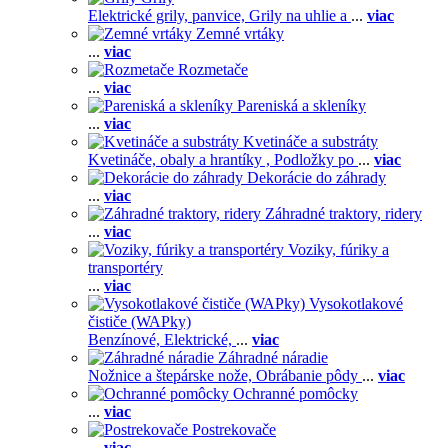
Elektrické grily, panvice,
Grily na uhlie a
...
viac
Zemné vrtáky
...
viac
Rozmetače
...
viac
Pareniská a skleníky
...
viac
Kvetináče a substráty
Kvetináče, obaly a hrantíky ,
Podložky po
...
viac
Dekorácie do záhrady
...
viac
Záhradné traktory, ridery
...
viac
Voziky, fúriky a
transportéry
...
viac
Vysokotlakové
čističe (WAPky)
Benzínové,
Elektrické,
...
viac
Záhradné náradie
Nožnice a štepárske nože,
Obrábanie pôdy
...
viac
Ochranné pomôcky
...
viac
Postrekovače
...
viac