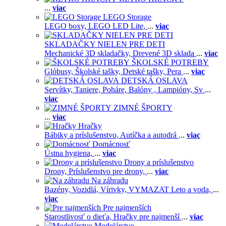
...
viac
LEGO Storage
LEGO boxy,
LEGO LED Lite,
...
viac
SKLADAČKY NIELEN PRE DETI
Mechanické 3D skladačky,
Drevené 3D sklada
...
viac
ŠKOLSKÉ POTREBY
Glóbusy,
Školské tašky,
Detské tašky,
Pera
...
viac
DETSKÁ OSLAVA
Servítky,
Taniere,
Poháre,
Balóny ,
Lampióny,
Sv
...
viac
ZIMNÉ ŠPORTY
...
viac
Hračky
Bábiky a príslušenstvo,
Autíčka a autodrá
...
viac
Domácnosť
Ústna hygiena,
...
viac
Drony a príslušenstvo
Drony,
Príslušenstvo pre drony,
...
viac
Na záhradu
Bazény,
Vozidlá,
Vírivky,
VYMAZAT Leto a voda,
...
viac
Pre najmenších
Starostlivosť o dieťa,
Hračky pre najmenší
...
viac
Modelárstvo