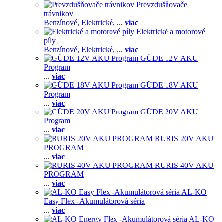
Prevzdušňovače
trávnikov
Benzínové,
Elektrické,
...
viac
Elektrické a motorové
píly
Benzínové,
Elektrické,
...
viac
GÜDE 12V AKU
Program
...
viac
GÜDE 18V AKU
Program
...
viac
GÜDE 20V AKU
Program
...
viac
RURIS 20V AKU
PROGRAM
...
viac
RURIS 40V AKU
PROGRAM
...
viac
AL-KO
Easy Flex -Akumulátorová séria
...
viac
AL-KO