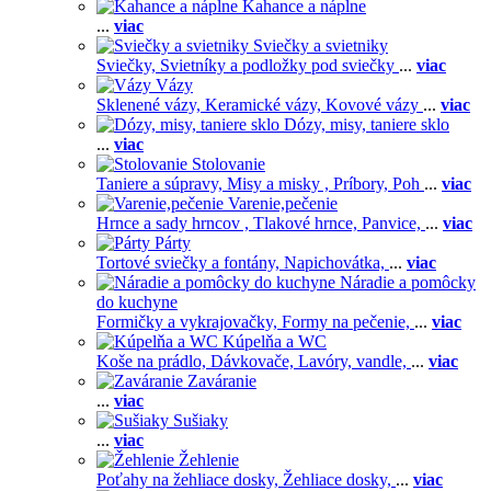
Kahance a náplne
...
viac
Sviečky a svietniky
Sviečky,
Svietníky a podložky pod sviečky
...
viac
Vázy
Sklenené vázy,
Keramické vázy,
Kovové vázy
...
viac
Dózy, misy, taniere sklo
...
viac
Stolovanie
Taniere a súpravy,
Misy a misky ,
Príbory,
Poh
...
viac
Varenie,pečenie
Hrnce a sady hrncov ,
Tlakové hrnce,
Panvice,
...
viac
Párty
Tortové sviečky a fontány,
Napichovátka,
...
viac
Náradie a pomôcky
do kuchyne
Formičky a vykrajovačky,
Formy na pečenie,
...
viac
Kúpelňa a WC
Koše na prádlo,
Dávkovače,
Lavóry, vandle,
...
viac
Zaváranie
...
viac
Sušiaky
...
viac
Žehlenie
Poťahy na žehliace dosky,
Žehliace dosky,
...
viac