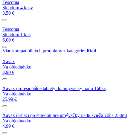
Tescoma
Skladom 4 kusy
3,50 €
Tescoma
Skladom 1 kus
6,00 €
Viac kompatibilných produktov z kategórie:
Riad
Xavax
Na objednávku
3,90 €
Xavax profesionálne tablety do umývačky riadu 160ks
Na objednávku
25,99 €
Xavax čistiaci prostriedok pre umývačky riadu svieža vôňa 250ml
Na objednávku
4,99 €