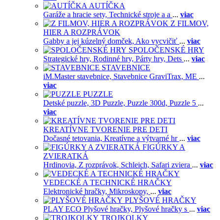
AUTÍČKA
Garáže a hracie sety,
Technické stroje a a
...
viac
Z FILMOV,
HIER A ROZPRÁVOK
Gabby a jej kúzelný domček,
Ako vycvičiť
...
viac
SPOLOČENSKÉ HRY
Strategické hry,
Rodinné hry,
Párty hry,
Dets
...
viac
STAVEBNICE
iM.Master stavebnice,
Stavebnice GraviTrax,
ME
...
viac
PUZZLE
Detské puzzle,
3D Puzzle,
Puzzle 300d,
Puzzle 5
...
viac
KREATÍVNE TVORENIE PRE DETI
Dočasné tetovania,
Kreatívne a výtvarné hr
...
viac
FIGÚRKY A
ZVIERATKÁ
Hrdinovia,
Z rozprávok,
Schleich,
Safari zviera
...
viac
VEDECKÉ A TECHNICKÉ HRAČKY
Elektronické hračky,
Mikroskopy,
...
viac
PLYŠOVÉ HRAČKY
PLAY ECO Plyšové hračky,
Plyšové hračky s
...
viac
TROJKOLKY