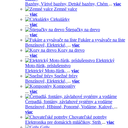
Bazény,
Vírivé bazény,
Detské bazény,
Chém
...
viac
Zemné valce
...
viac
Cirkulárky
...
viac
Štiepačky na drevo
...
viac
Fukáre a vysávače na líste
Benzínové,
Elektrické,
...
viac
Kozy na drevo
...
viac
Elektrický
Moto-fúrik, príslušenstvo
Elektrický Moto-fúrik,
...
viac
Snežné frézy
Benzínové,
Elektrické,
...
viac
Kompostéry
...
viac
Čerpadlá, fontány, závlahové systémy a vodárne
Benzínové,
Hlbinné,
Ponorné,
Vodárne,
Kalové,
...
viac
Chovateľské potreby
Elektronika pre domácich miláčikov,
Strih
...
viac
Grily