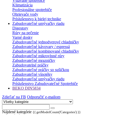
Vstavané spotrebiče
Klimatizácia
Profesionálne spotrebiče
Ohrievače vody
Príslušenstvo k bielej technike
Zabudovateľné umývačky riadu
Digestory
Rúry na pečenie
Varné dosky
Zabudovateľné jednodverové chladničky
Zabudovateľné kávovary / espressá
Zabudovateľné kombinované chladničky
Zabudovateľné mikrovlnné rúry
Zabudovateľné mrazničky
Zabudovatelné práčky
Zabudovateľné práčky so sušičkou
Zabudovateľné vínotéky
Zabudovateľné umývačky riadu
Príslušenstvo Zabudovateľné Spotrebiče
BEKO DIN5834
Zdieľať na FB
Odporučiť e-mailom
Nájdené kategórie
{{ getModelCount('Categories') }}