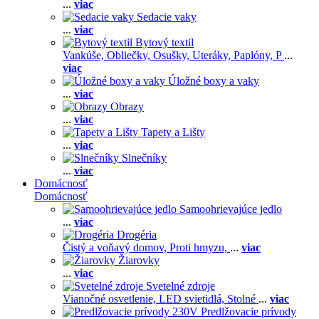
...
viac
Sedacie vaky
...
viac
Bytový textil
Vankúše,
Obliečky,
Osušky,
Uteráky,
Paplóny,
P
...
viac
Úložné boxy a vaky
...
viac
Obrazy
...
viac
Tapety a Lišty
...
viac
Slnečníky
...
viac
Domácnosť
Domácnosť
Samoohrievajúce jedlo
...
viac
Drogéria
Čistý a voňavý domov,
Proti hmyzu,
...
viac
Žiarovky
...
viac
Svetelné zdroje
Vianočné osvetlenie,
LED svietidlá,
Stolné
...
viac
Predlžovacie prívody