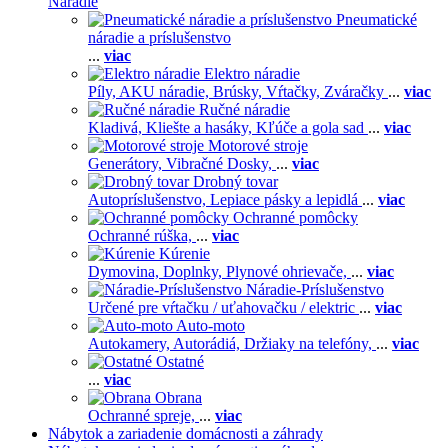
Náradie
Pneumatické
náradie a príslušenstvo
...
viac
Elektro náradie
Píly,
AKU náradie,
Brúsky,
Vŕtačky,
Zváračky
...
viac
Ručné náradie
Kladivá,
Kliešte a hasáky,
Kľúče a gola sad
...
viac
Motorové stroje
Generátory,
Vibračné Dosky,
...
viac
Drobný tovar
Autopríslušenstvo,
Lepiace pásky a lepidlá
...
viac
Ochranné pomôcky
Ochranné rúška,
...
viac
Kúrenie
Dymovina,
Doplnky,
Plynové ohrievače,
...
viac
Náradie-Príslušenstvo
Určené pre vŕtačku / uťahovačku / elektric
...
viac
Auto-moto
Autokamery,
Autorádiá,
Držiaky na telefóny,
...
viac
Ostatné
...
viac
Obrana
Ochranné spreje,
...
viac
Nábytok a zariadenie domácnosti a záhrady