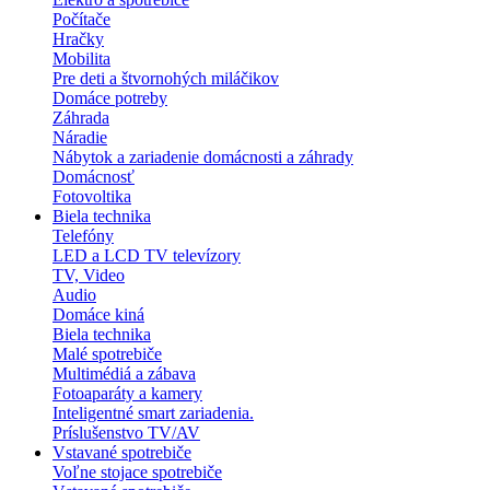
Počítače
Hračky
Mobilita
Pre deti a štvornohých miláčikov
Domáce potreby
Záhrada
Náradie
Nábytok a zariadenie domácnosti a záhrady
Domácnosť
Fotovoltika
Biela technika
Telefóny
LED a LCD TV televízory
TV, Video
Audio
Domáce kiná
Biela technika
Malé spotrebiče
Multimédiá a zábava
Fotoaparáty a kamery
Inteligentné smart zariadenia.
Príslušenstvo TV/AV
Vstavané spotrebiče
Voľne stojace spotrebiče