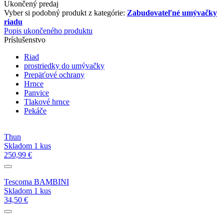
Ukončený predaj
Vyber si podobný produkt z kategórie:
Zabudovateľné umývačky
riadu
Popis ukončeného produktu
Príslušenstvo
Riad
prostriedky do umývačky
Prepäťové ochrany
Hrnce
Panvice
Tlakové hrnce
Pekáče
Thun
Skladom 1 kus
250,99 €
Tescoma BAMBINI
Skladom 1 kus
34,50 €