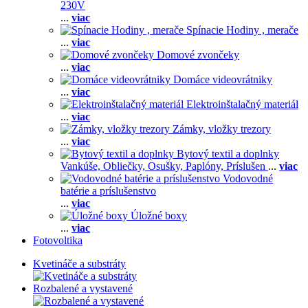
230V
...
viac
Spínacie Hodiny , merače
...
viac
Domové zvončeky
...
viac
Domáce videovrátniky
...
viac
Elektroinštalačný materiál
...
viac
Zámky, vložky trezory
...
viac
Bytový textil a doplnky
Vankúše,
Obliečky,
Osušky,
Paplóny,
Príslušen
...
viac
Vodovodné
batérie a príslušenstvo
...
viac
Úložné boxy
...
viac
Fotovoltika
Kvetináče a substráty
Rozbalené a vystavené