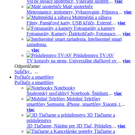
Voľne stojace spotrebiče,
Vstavané spotreb
...
viac
Malé spotrebiče
Meteostanice, teplomery,
Vykurovanie,
Príprava
...
viac
Multimédiá a zábava
Filmy,
Pamäťové karty,
USB kľúče,
Externé
...
viac
Fotoaparáty a kamery
Fotoaparáty,
Kamery,
Ďalekohľady,
Fotopasce,
...
viac
Inteligentné smart
zariadenia.
...
viac
Príslušenstvo TV/AV
TV konzoly na stenu,
Univerzálne diaľkové ov
...
viac
Odporúčame:
Sušičky
, ...
Počítače a smartfóny
Počítače a smartfóny
Notebooky
Študentský spoľahlivý Notebook,
Štúdium
...
viac
Mobilné Telefóny
smartfóny Samsung,
iPhone,
smartfóny Xiaomi,
t
...
viac
3D Tlačiarne a
príslušenstvo
3D Tlačiarne,
Náplne pre 3D Tlač,
Príslušen
...
viac
Tlačiarne a