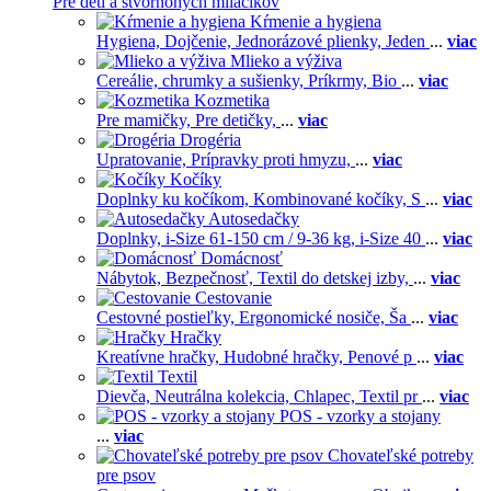
Pre deti a štvornohých miláčikov
Kŕmenie a hygiena
Hygiena,
Dojčenie,
Jednorázové plienky,
Jeden
...
viac
Mlieko a výživa
Cereálie, chrumky a sušienky,
Príkrmy,
Bio
...
viac
Kozmetika
Pre mamičky,
Pre detičky,
...
viac
Drogéria
Upratovanie,
Prípravky proti hmyzu,
...
viac
Kočíky
Doplnky ku kočíkom,
Kombinované kočíky,
S
...
viac
Autosedačky
Doplnky,
i-Size 61-150 cm / 9-36 kg,
i-Size 40
...
viac
Domácnosť
Nábytok,
Bezpečnosť,
Textil do detskej izby,
...
viac
Cestovanie
Cestovné postieľky,
Ergonomické nosiče,
Ša
...
viac
Hračky
Kreatívne hračky,
Hudobné hračky,
Penové p
...
viac
Textil
Dievča,
Neutrálna kolekcia,
Chlapec,
Textil pr
...
viac
POS - vzorky a stojany
...
viac
Chovateľské potreby
pre psov