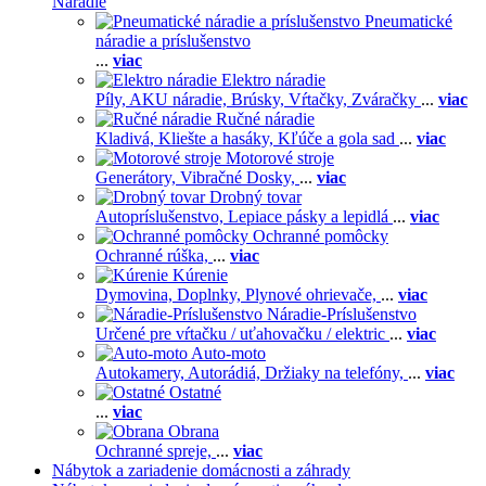
Náradie
Pneumatické
náradie a príslušenstvo
...
viac
Elektro náradie
Píly,
AKU náradie,
Brúsky,
Vŕtačky,
Zváračky
...
viac
Ručné náradie
Kladivá,
Kliešte a hasáky,
Kľúče a gola sad
...
viac
Motorové stroje
Generátory,
Vibračné Dosky,
...
viac
Drobný tovar
Autopríslušenstvo,
Lepiace pásky a lepidlá
...
viac
Ochranné pomôcky
Ochranné rúška,
...
viac
Kúrenie
Dymovina,
Doplnky,
Plynové ohrievače,
...
viac
Náradie-Príslušenstvo
Určené pre vŕtačku / uťahovačku / elektric
...
viac
Auto-moto
Autokamery,
Autorádiá,
Držiaky na telefóny,
...
viac
Ostatné
...
viac
Obrana
Ochranné spreje,
...
viac
Nábytok a zariadenie domácnosti a záhrady