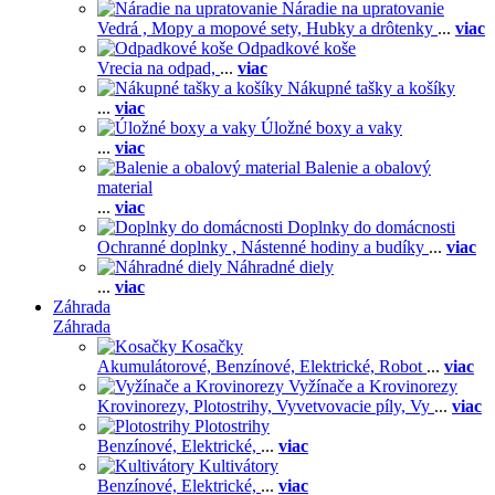
Náradie na upratovanie
Vedrá ,
Mopy a mopové sety,
Hubky a drôtenky
...
viac
Odpadkové koše
Vrecia na odpad,
...
viac
Nákupné tašky a košíky
...
viac
Úložné boxy a vaky
...
viac
Balenie a obalový
material
...
viac
Doplnky do domácnosti
Ochranné doplnky ,
Nástenné hodiny a budíky
...
viac
Náhradné diely
...
viac
Záhrada
Záhrada
Kosačky
Akumulátorové,
Benzínové,
Elektrické,
Robot
...
viac
Vyžínače a Krovinorezy
Krovinorezy,
Plotostrihy,
Vyvetvovacie píly,
Vy
...
viac
Plotostrihy
Benzínové,
Elektrické,
...
viac
Kultivátory
Benzínové,
Elektrické,
...
viac