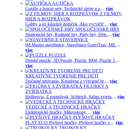
AUTÍČKA
Garáže a hracie sety,
Technické stroje a a
...
viac
Z FILMOV,
HIER A ROZPRÁVOK
Gabby a jej kúzelný domček,
Ako vycvičiť
...
viac
SPOLOČENSKÉ HRY
Strategické hry,
Rodinné hry,
Párty hry,
Dets
...
viac
STAVEBNICE
iM.Master stavebnice,
Stavebnice GraviTrax,
ME
...
viac
PUZZLE
Detské puzzle,
3D Puzzle,
Puzzle 300d,
Puzzle 5
...
viac
KREATÍVNE TVORENIE PRE DETI
Dočasné tetovania,
Kreatívne a výtvarné hr
...
viac
FIGÚRKY A
ZVIERATKÁ
Hrdinovia,
Z rozprávok,
Schleich,
Safari zviera
...
viac
VEDECKÉ A TECHNICKÉ HRAČKY
Elektronické hračky,
Mikroskopy,
...
viac
PLYŠOVÉ HRAČKY
PLAY ECO Plyšové hračky,
Plyšové hračky s
...
viac
TROJKOLKY