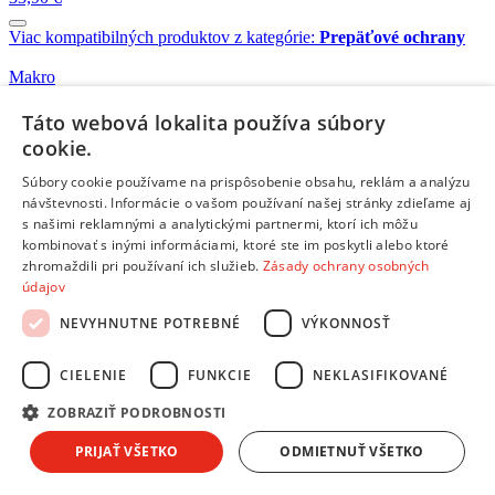
Viac kompatibilných produktov z kategórie:
Prepäťové ochrany
Makro
Skladom 1 kus
21,39 €
Táto webová lokalita používa súbory
cookie.
Makro
Súbory cookie používame na prispôsobenie obsahu, reklám a analýzu
Skladom 4 kusy
návštevnosti. Informácie o vašom používaní našej stránky zdieľame aj
6,99 €
s našimi reklamnými a analytickými partnermi, ktorí ich môžu
kombinovať s inými informáciami, ktoré ste im poskytli alebo ktoré
zhromaždili pri používaní ich služieb.
Zásady ochrany osobných
Makro
údajov
Skladom 1 kus
23,99 €
NEVYHNUTNE POTREBNÉ
VÝKONNOSŤ
CIELENIE
FUNKCIE
NEKLASIFIKOVANÉ
Makro
Skladom 3 kusy
ZOBRAZIŤ PODROBNOSTI
17,99 €
PRIJAŤ VŠETKO
ODMIETNUŤ VŠETKO
Makro
Skladom 2 kusy