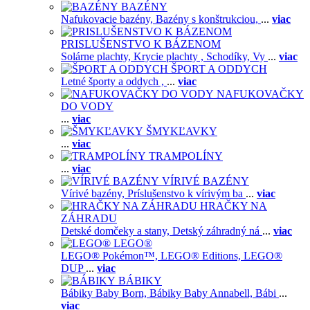
BAZÉNY
Nafukovacie bazény,
Bazény s konštrukciou,
...
viac
PRISLUŠENSTVO K BÁZENOM
Solárne plachty,
Krycie plachty ,
Schodíky,
Vy
...
viac
ŠPORT A ODDYCH
Letné športy a oddych ,
...
viac
NAFUKOVAČKY
DO VODY
...
viac
ŠMYKĽAVKY
...
viac
TRAMPOLÍNY
...
viac
VÍRIVÉ BAZÉNY
Vírivé bazény,
Príslušenstvo k vírivým ba
...
viac
HRAČKY NA
ZÁHRADU
Detské domčeky a stany,
Detský záhradný ná
...
viac
LEGO®
LEGO® Pokémon™,
LEGO® Editions,
LEGO®
DUP
...
viac
BÁBIKY
Bábiky Baby Born,
Bábiky Baby Annabell,
Bábi
...
viac