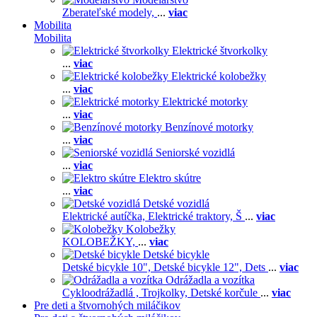
Zberateľské modely,
...
viac
Mobilita
Mobilita
Elektrické štvorkolky
...
viac
Elektrické kolobežky
...
viac
Elektrické motorky
...
viac
Benzínové motorky
...
viac
Seniorské vozidlá
...
viac
Elektro skútre
...
viac
Detské vozidlá
Elektrické autíčka,
Elektrické traktory,
Š
...
viac
Kolobežky
KOLOBEŽKY,
...
viac
Detské bicykle
Detské bicykle 10",
Detské bicykle 12",
Dets
...
viac
Odrážadla a vozítka
Cykloodrážadlá ,
Trojkolky,
Detské korčule
...
viac
Pre deti a štvornohých miláčikov