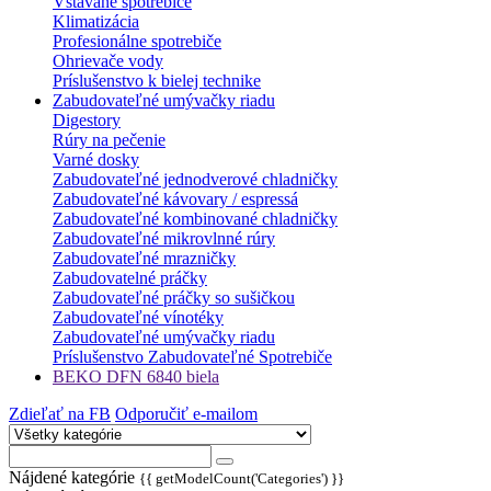
Vstavané spotrebiče
Klimatizácia
Profesionálne spotrebiče
Ohrievače vody
Príslušenstvo k bielej technike
Zabudovateľné umývačky riadu
Digestory
Rúry na pečenie
Varné dosky
Zabudovateľné jednodverové chladničky
Zabudovateľné kávovary / espressá
Zabudovateľné kombinované chladničky
Zabudovateľné mikrovlnné rúry
Zabudovateľné mrazničky
Zabudovatelné práčky
Zabudovateľné práčky so sušičkou
Zabudovateľné vínotéky
Zabudovateľné umývačky riadu
Príslušenstvo Zabudovateľné Spotrebiče
BEKO DFN 6840 biela
Zdieľať na FB
Odporučiť e-mailom
Nájdené kategórie
{{ getModelCount('Categories') }}