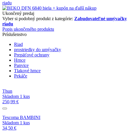
Ukončený predaj
Vyber si podobný produkt z kategórie:
Zabudovateľné umývačky
riadu
Popis ukončeného produktu
Príslušenstvo
Riad
prostriedky do umývačky
Prepäťové ochrany
Hrnce
Panvice
Tlakové hrnce
Pekáče
Thun
Skladom 1 kus
250,99 €
Tescoma BAMBINI
Skladom 1 kus
34,50 €