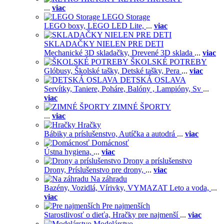
...
viac
LEGO Storage
LEGO boxy,
LEGO LED Lite,
...
viac
SKLADAČKY NIELEN PRE DETI
Mechanické 3D skladačky,
Drevené 3D sklada
...
viac
ŠKOLSKÉ POTREBY
Glóbusy,
Školské tašky,
Detské tašky,
Pera
...
viac
DETSKÁ OSLAVA
Servítky,
Taniere,
Poháre,
Balóny ,
Lampióny,
Sv
...
viac
ZIMNÉ ŠPORTY
...
viac
Hračky
Bábiky a príslušenstvo,
Autíčka a autodrá
...
viac
Domácnosť
Ústna hygiena,
...
viac
Drony a príslušenstvo
Drony,
Príslušenstvo pre drony,
...
viac
Na záhradu
Bazény,
Vozidlá,
Vírivky,
VYMAZAT Leto a voda,
...
viac
Pre najmenších
Starostlivosť o dieťa,
Hračky pre najmenší
...
viac
Modelárstvo