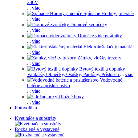
230V
...
viac
Spínacie Hodiny , merače
...
viac
Domové zvončeky
...
viac
Domáce videovrátniky
...
viac
Elektroinštalačný materiál
...
viac
Zámky, vložky trezory
...
viac
Bytový textil a doplnky
Vankúše,
Obliečky,
Osušky,
Paplóny,
Príslušen
...
viac
Vodovodné
batérie a príslušenstvo
...
viac
Úložné boxy
...
viac
Fotovoltika
Kvetináče a substráty
Rozbalené a vystavené