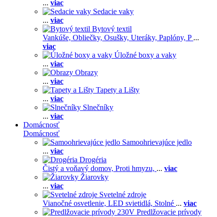
...
viac
Sedacie vaky
...
viac
Bytový textil
Vankúše,
Obliečky,
Osušky,
Uteráky,
Paplóny,
P
...
viac
Úložné boxy a vaky
...
viac
Obrazy
...
viac
Tapety a Lišty
...
viac
Slnečníky
...
viac
Domácnosť
Domácnosť
Samoohrievajúce jedlo
...
viac
Drogéria
Čistý a voňavý domov,
Proti hmyzu,
...
viac
Žiarovky
...
viac
Svetelné zdroje
Vianočné osvetlenie,
LED svietidlá,
Stolné
...
viac
Predlžovacie prívody