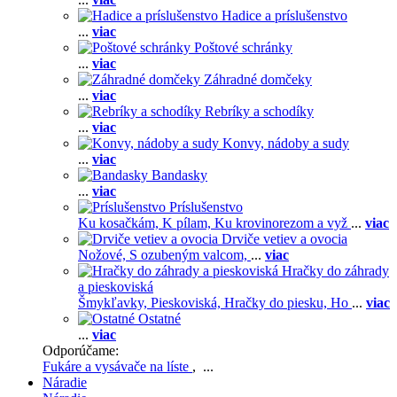
Hadice a príslušenstvo
...
viac
Poštové schránky
...
viac
Záhradné domčeky
...
viac
Rebríky a schodíky
...
viac
Konvy, nádoby a sudy
...
viac
Bandasky
...
viac
Príslušenstvo
Ku kosačkám,
K pílam,
Ku krovinorezom a vyž
...
viac
Drviče vetiev a ovocia
Nožové,
S ozubeným valcom,
...
viac
Hračky do záhrady
a pieskoviská
Šmykľavky,
Pieskoviská,
Hračky do piesku,
Ho
...
viac
Ostatné
...
viac
Odporúčame:
Fukáre a vysávače na líste
, ...
Náradie