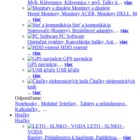
Myši,
Klávesnice,
Klávesnica + myš,
Tašky k
...
viac
Monitory a displeje
Herné Monitory,
Monitory ACER,
Monitory DELL,
M
...
viac
Sieť a komunikácia
Smerovače (Routery),
Bezdrôtové adaptéry,
...
viac
PC Software
Operačné systémy,
Kancelárske balíky,
Ant
...
viac
HDD externé
...
viac
GPS navigácie
GPS navigácie,
...
viac
USB kľúče
...
viac
Čítačky elektronických
kníh
...
viac
Odporúčame:
Notebooky
,
Mobilné Telefóny
,
Tablety a príslušenstvo
,
Kalkulačky
, ...
Hračky
Hračky
LETO - SLNKO -
VODA
Bazény,
Príslušenstvo k bazénom,
Paddleboa
...
viac