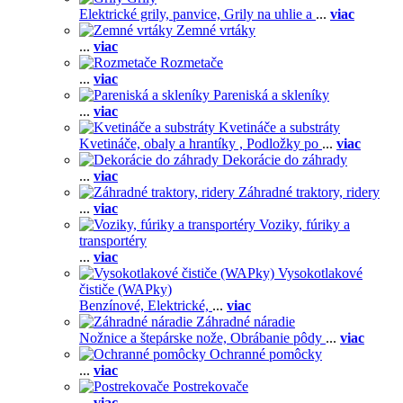
Elektrické grily, panvice,
Grily na uhlie a
...
viac
Zemné vrtáky
...
viac
Rozmetače
...
viac
Pareniská a skleníky
...
viac
Kvetináče a substráty
Kvetináče, obaly a hrantíky ,
Podložky po
...
viac
Dekorácie do záhrady
...
viac
Záhradné traktory, ridery
...
viac
Voziky, fúriky a
transportéry
...
viac
Vysokotlakové
čističe (WAPky)
Benzínové,
Elektrické,
...
viac
Záhradné náradie
Nožnice a štepárske nože,
Obrábanie pôdy
...
viac
Ochranné pomôcky
...
viac
Postrekovače
...
viac