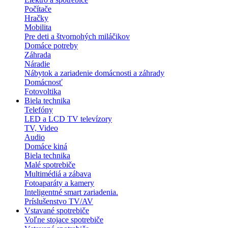
Počítače
Hračky
Mobilita
Pre deti a štvornohých miláčikov
Domáce potreby
Záhrada
Náradie
Nábytok a zariadenie domácnosti a záhrady
Domácnosť
Fotovoltika
Biela technika
Telefóny
LED a LCD TV televízory
TV, Video
Audio
Domáce kiná
Biela technika
Malé spotrebiče
Multimédiá a zábava
Fotoaparáty a kamery
Inteligentné smart zariadenia.
Príslušenstvo TV/AV
Vstavané spotrebiče
Voľne stojace spotrebiče