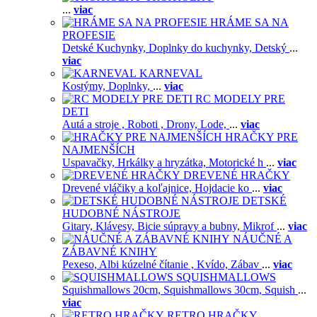
...
viac
HRÁME SA NA
PROFESIE
Detské Kuchynky,
Doplnky do kuchynky,
Detský
...
viac
KARNEVAL
Kostýmy,
Doplnky,
...
viac
RC MODELY PRE
DETI
Autá a stroje ,
Roboti ,
Drony,
Lode,
...
viac
HRAČKY PRE
NAJMENŠÍCH
Uspavačky,
Hrkálky a hryzátka,
Motorické h
...
viac
DREVENÉ HRAČKY
Drevené vláčiky a koľajnice,
Hojdacie ko
...
viac
DETSKÉ
HUDOBNÉ NÁSTROJE
Gitary,
Klávesy,
Bicie súpravy a bubny,
Mikrof
...
viac
NÁUČNÉ A
ZÁBAVNÉ KNIHY
Pexeso,
Albi kúzelné čítanie ,
Kvído,
Zábav
...
viac
SQUISHMALLOWS
Squishmallows 20cm,
Squishmallows 30cm,
Squish
...
viac
RETRO HRAČKY