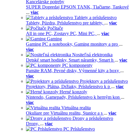
Kancelárske potreby
SUPER Dopredaj EPSON TANK,
Tlačiarne,
Tankové
...
viac
Tablety a príslušenstvo
Tablety,
Púzdra,
Príslušenstvo pre tablety,
...
viac
Počítače
All in one PC,
Zostavy PC,
Mini PC,
...
viac
Gaming
Gaming PC a notebooky,
Gaming monitory a pro
...
viac
Nositeľná elektronika
Detské smart hodinky,
Smart náramky,
Smart h
...
viac
PC komponenty
Pamäte RAM,
Pevné disky,
Výmenné kity a boxy
...
viac
Projektory a príslušenstvo
Projektory,
Plátna,
Držiaky,
Príslušenstvo k p
...
viac
Herné konzoly
Nintendo,
Gamepady,
Príslušenstvo k herným kon
...
viac
Virtuálna realita
Okuliare pre Virtuálnu realitu,
Stanice a s
...
viac
Drony a príslušenstvo
Drony,
...
viac
PC Príslušenstvo