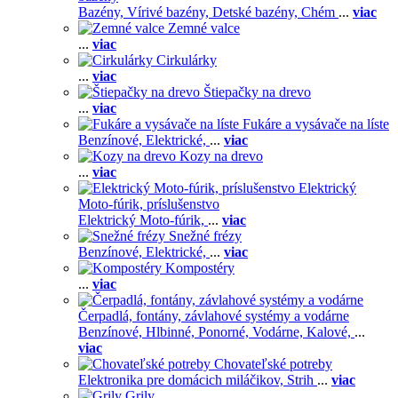
Bazény,
Vírivé bazény,
Detské bazény,
Chém
...
viac
Zemné valce
...
viac
Cirkulárky
...
viac
Štiepačky na drevo
...
viac
Fukáre a vysávače na líste
Benzínové,
Elektrické,
...
viac
Kozy na drevo
...
viac
Elektrický
Moto-fúrik, príslušenstvo
Elektrický Moto-fúrik,
...
viac
Snežné frézy
Benzínové,
Elektrické,
...
viac
Kompostéry
...
viac
Čerpadlá, fontány, závlahové systémy a vodárne
Benzínové,
Hlbinné,
Ponorné,
Vodárne,
Kalové,
...
viac
Chovateľské potreby
Elektronika pre domácich miláčikov,
Strih
...
viac
Grily