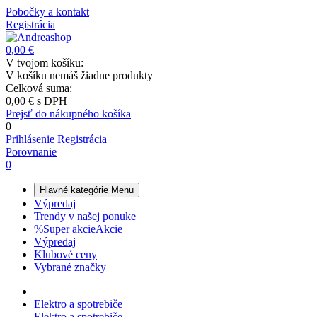
Pobočky a kontakt
Registrácia
0,00 €
V tvojom košíku:
V košíku nemáš žiadne produkty
Celková suma:
0,00 €
s DPH
Prejsť do nákupného košíka
0
Prihlásenie
Registrácia
Porovnanie
0
Hlavné kategórie
Menu
Výpredaj
Trendy v našej ponuke
%
Super akcie
Akcie
Výpredaj
Klubové ceny
Vybrané značky
Elektro a spotrebiče
Elektro a spotrebiče