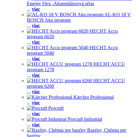
Energy Flex -Akumulátorová séria
...
viac
AL-KO 18 V
BOSCH Aku program
...
viac
HECHT Accu
program 6020
...
viac
HECHT Accu
program 5040
...
viac
HECHT ACCU
program 1278
...
viac
HECHT ACCU
program 6260
...
viac
Kärcher Professional
...
viac
Procraft
...
viac
Procraft Industrial
...
viac
Bazény, Chémia pre
bazény