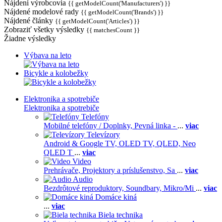
Nájdení výrobcovia
{{ getModelCount('Manufacturers') }}
Nájdené modelové rady
{{ getModelCount('Brands') }}
Nájdené články
{{ getModelCount('Articles') }}
Zobraziť všetky výsledky
{{ matchesCount }}
Žiadne výsledky
Výbava na leto
Bicykle a kolobežky
Elektronika a spotrebiče
Elektronika a spotrebiče
Telefóny
Mobilné telefóny / Doplnky,
Pevná linka -
...
viac
Televízory
Android & Google TV,
OLED TV,
QLED, Neo
QLED T
...
viac
Video
Prehrávače,
Projektory a príslušenstvo,
Sa
...
viac
Audio
Bezdrôtové reproduktory,
Soundbary,
Mikro/Mi
...
viac
Domáce kiná
...
viac
Biela technika