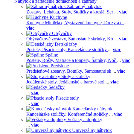
Nábytok a zariadenie domácnosti a záhrady
Záhradný nábytok
Zostavy,
Lehátka,
Stoly,
Stoličky a kreslá,
Ser
...
viac
Kuchyne
Kuchyne MiniMax,
Vystavené kuchyne,
Drezy a d
...
viac
Obývačky
Obývačkové zostavy,
Samostatné skrinky,
Ko
...
viac
Detské izby
Postele,
Písacie stoly,
Kancelárske stoličky
...
viac
Spálne
Postele,
Rošty,
Matrace a toppery,
Šatníky,
Noč
...
viac
Predsiene
Predsieňové zostavy,
Botníky,
Samostatné sk
...
viac
Stoly a stoličky
Jedálenské stoly,
Jedálenské a barové stol
...
viac
Sedačky
...
viac
Písacie stoly
...
viac
Kancelársky nábytok
Kancelárske stoličky,
Konferenčné stoličky
...
viac
Vešiaky a doplnky
...
viac
Univerzálny nábytok