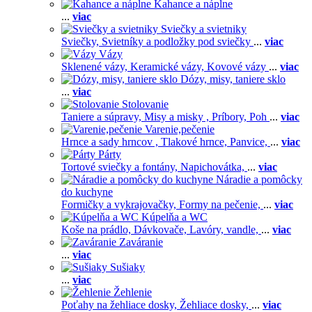
Kahance a náplne
...
viac
Sviečky a svietniky
Sviečky,
Svietníky a podložky pod sviečky
...
viac
Vázy
Sklenené vázy,
Keramické vázy,
Kovové vázy
...
viac
Dózy, misy, taniere sklo
...
viac
Stolovanie
Taniere a súpravy,
Misy a misky ,
Príbory,
Poh
...
viac
Varenie,pečenie
Hrnce a sady hrncov ,
Tlakové hrnce,
Panvice,
...
viac
Párty
Tortové sviečky a fontány,
Napichovátka,
...
viac
Náradie a pomôcky
do kuchyne
Formičky a vykrajovačky,
Formy na pečenie,
...
viac
Kúpelňa a WC
Koše na prádlo,
Dávkovače,
Lavóry, vandle,
...
viac
Zaváranie
...
viac
Sušiaky
...
viac
Žehlenie
Poťahy na žehliace dosky,
Žehliace dosky,
...
viac