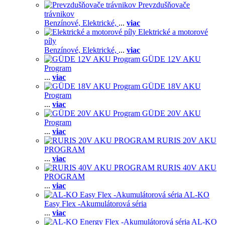
Prevzdušňovače
trávnikov
Benzínové,
Elektrické,
...
viac
Elektrické a motorové
píly
Benzínové,
Elektrické,
...
viac
GÜDE 12V AKU
Program
...
viac
GÜDE 18V AKU
Program
...
viac
GÜDE 20V AKU
Program
...
viac
RURIS 20V AKU
PROGRAM
...
viac
RURIS 40V AKU
PROGRAM
...
viac
AL-KO
Easy Flex -Akumulátorová séria
...
viac
AL-KO