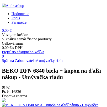
Hodnotenie
Popis
Parametre
0,00 €
V tvojom košíku:
V košíku nemáš žiadne produkty
Celková suma:
0,00 €
s DPH
Prejsť do nákupného košíka
0
Späť na Zabudovateľné umývačky riadu
BEKO DFN 6840 biela + kupón na ďalší
nákup
- Umývačka riadu
(0 %)
Pr. č.: 16836
Doprava zdarma