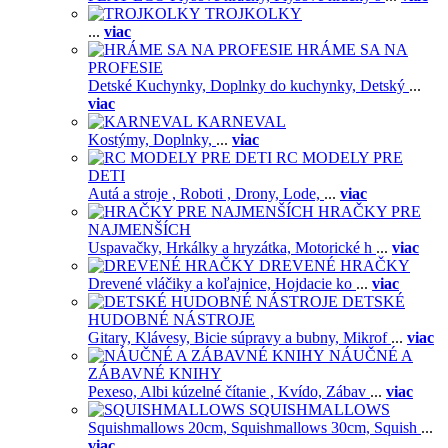
TROJKOLKY
...
viac
HRÁME SA NA
PROFESIE
Detské Kuchynky,
Doplnky do kuchynky,
Detský
...
viac
KARNEVAL
Kostýmy,
Doplnky,
...
viac
RC MODELY PRE
DETI
Autá a stroje ,
Roboti ,
Drony,
Lode,
...
viac
HRAČKY PRE
NAJMENŠÍCH
Uspavačky,
Hrkálky a hryzátka,
Motorické h
...
viac
DREVENÉ HRAČKY
Drevené vláčiky a koľajnice,
Hojdacie ko
...
viac
DETSKÉ
HUDOBNÉ NÁSTROJE
Gitary,
Klávesy,
Bicie súpravy a bubny,
Mikrof
...
viac
NÁUČNÉ A
ZÁBAVNÉ KNIHY
Pexeso,
Albi kúzelné čítanie ,
Kvído,
Zábav
...
viac
SQUISHMALLOWS
Squishmallows 20cm,
Squishmallows 30cm,
Squish
...
viac