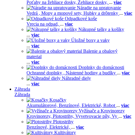
Poťahy na žehliace dosky,
Žehliace dosky,
...
viac
Náradie na upratovanie
Vedrá ,
Mopy a mopové sety,
Hubky a drôtenky
...
viac
Odpadkové koše
Vrecia na odpad,
...
viac
Nákupné tašky a košíky
...
viac
Úložné boxy a vaky
...
viac
Balenie a obalový
material
...
viac
Doplnky do domácnosti
Ochranné doplnky ,
Nástenné hodiny a budíky
...
viac
Náhradné diely
...
viac
Záhrada
Záhrada
Kosačky
Akumulátorové,
Benzínové,
Elektrické,
Robot
...
viac
Vyžínače a Krovinorezy
Krovinorezy,
Plotostrihy,
Vyvetvovacie píly,
Vy
...
viac
Plotostrihy
Benzínové,
Elektrické,
...
viac
Kultivátory