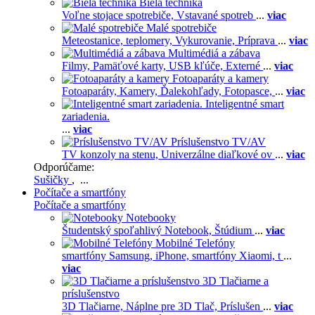
Biela technika
Voľne stojace spotrebiče,
Vstavané spotreb
...
viac
Malé spotrebiče
Meteostanice, teplomery,
Vykurovanie,
Príprava
...
viac
Multimédiá a zábava
Filmy,
Pamäťové karty,
USB kľúče,
Externé
...
viac
Fotoaparáty a kamery
Fotoaparáty,
Kamery,
Ďalekohľady,
Fotopasce,
...
viac
Inteligentné smart
zariadenia.
...
viac
Príslušenstvo TV/AV
TV konzoly na stenu,
Univerzálne diaľkové ov
...
viac
Odporúčame:
Sušičky
, ...
Počítače a smartfóny
Počítače a smartfóny
Notebooky
Študentský spoľahlivý Notebook,
Štúdium
...
viac
Mobilné Telefóny
smartfóny Samsung,
iPhone,
smartfóny Xiaomi,
t
...
viac
3D Tlačiarne a
príslušenstvo
3D Tlačiarne,
Náplne pre 3D Tlač,
Príslušen
...
viac