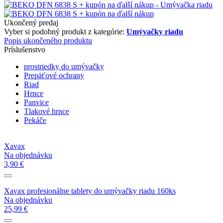
Ukončený predaj
Vyber si podobný produkt z kategórie:
Umývačky riadu
Popis ukončeného produktu
Príslušenstvo
prostriedky do umývačky
Prepäťové ochrany
Riad
Hrnce
Panvice
Tlakové hrnce
Pekáče
Xavax
Na objednávku
3,90 €
Xavax profesionálne tablety do umývačky riadu 160ks
Na objednávku
25,99 €