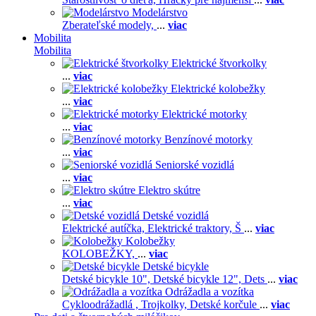
Modelárstvo
Zberateľské modely,
...
viac
Mobilita
Mobilita
Elektrické štvorkolky
...
viac
Elektrické kolobežky
...
viac
Elektrické motorky
...
viac
Benzínové motorky
...
viac
Seniorské vozidlá
...
viac
Elektro skútre
...
viac
Detské vozidlá
Elektrické autíčka,
Elektrické traktory,
Š
...
viac
Kolobežky
KOLOBEŽKY,
...
viac
Detské bicykle
Detské bicykle 10",
Detské bicykle 12",
Dets
...
viac
Odrážadla a vozítka
Cykloodrážadlá ,
Trojkolky,
Detské korčule
...
viac