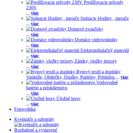
Predlžovacie prívody
230V
...
viac
Spínacie Hodiny , merače
...
viac
Domové zvončeky
...
viac
Domáce videovrátniky
...
viac
Elektroinštalačný materiál
...
viac
Zámky, vložky trezory
...
viac
Bytový textil a doplnky
Vankúše,
Obliečky,
Osušky,
Paplóny,
Príslušen
...
viac
Vodovodné
batérie a príslušenstvo
...
viac
Úložné boxy
...
viac
Fotovoltika
Kvetináče a substráty
Rozbalené a vystavené