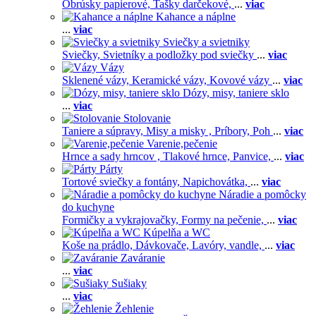
Obrúsky papierové,
Tašky darčekové,
...
viac
Kahance a náplne
...
viac
Sviečky a svietniky
Sviečky,
Svietníky a podložky pod sviečky
...
viac
Vázy
Sklenené vázy,
Keramické vázy,
Kovové vázy
...
viac
Dózy, misy, taniere sklo
...
viac
Stolovanie
Taniere a súpravy,
Misy a misky ,
Príbory,
Poh
...
viac
Varenie,pečenie
Hrnce a sady hrncov ,
Tlakové hrnce,
Panvice,
...
viac
Párty
Tortové sviečky a fontány,
Napichovátka,
...
viac
Náradie a pomôcky
do kuchyne
Formičky a vykrajovačky,
Formy na pečenie,
...
viac
Kúpelňa a WC
Koše na prádlo,
Dávkovače,
Lavóry, vandle,
...
viac
Zaváranie
...
viac
Sušiaky
...
viac
Žehlenie