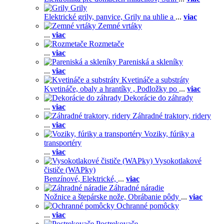
Grily
Elektrické grily, panvice,
Grily na uhlie a
...
viac
Zemné vrtáky
...
viac
Rozmetače
...
viac
Pareniská a skleníky
...
viac
Kvetináče a substráty
Kvetináče, obaly a hrantíky ,
Podložky po
...
viac
Dekorácie do záhrady
...
viac
Záhradné traktory, ridery
...
viac
Voziky, fúriky a
transportéry
...
viac
Vysokotlakové
čističe (WAPky)
Benzínové,
Elektrické,
...
viac
Záhradné náradie
Nožnice a štepárske nože,
Obrábanie pôdy
...
viac
Ochranné pomôcky
...
viac
Postrekovače