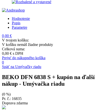
Hodnotenie
Popis
Parametre
0,00 €
V tvojom košíku:
V košíku nemáš žiadne produkty
Celková suma:
0,00 €
s DPH
Prejsť do nákupného košíka
0
Späť na Umývačky riadu
BEKO DFN 6838 S + kupón na ďalší
nákup
- Umývačka riadu
(0 %)
Pr. č.: 16835
Doprava zdarma