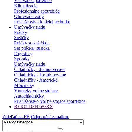
Vstavané spotrebiče
Klimatizácia
Profesionálne spotrebiče
Ohrievače vody
Príslušenstvo k bielej technike
Umývačky riadu
Práčky
Sušičky
Práčky so sušičkou
Set práčka+sušička
Digestory
Sporáky
Umývačky riadu
Chladničky - Jednodverové
Chladničky - Kombinované
Chladničky - Americké
Mrazničky
Vínotéky voľne stojace
Autochladničky
Príslušenstvo Voľne stojace spotrebiče
BEKO DFN 6838 S
Zdieľať na FB
Odporučiť e-mailom