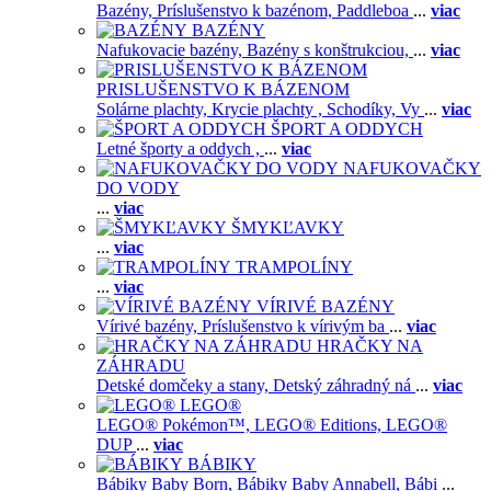
Bazény,
Príslušenstvo k bazénom,
Paddleboa
...
viac
BAZÉNY
Nafukovacie bazény,
Bazény s konštrukciou,
...
viac
PRISLUŠENSTVO K BÁZENOM
Solárne plachty,
Krycie plachty ,
Schodíky,
Vy
...
viac
ŠPORT A ODDYCH
Letné športy a oddych ,
...
viac
NAFUKOVAČKY
DO VODY
...
viac
ŠMYKĽAVKY
...
viac
TRAMPOLÍNY
...
viac
VÍRIVÉ BAZÉNY
Vírivé bazény,
Príslušenstvo k vírivým ba
...
viac
HRAČKY NA
ZÁHRADU
Detské domčeky a stany,
Detský záhradný ná
...
viac
LEGO®
LEGO® Pokémon™,
LEGO® Editions,
LEGO®
DUP
...
viac
BÁBIKY
Bábiky Baby Born,
Bábiky Baby Annabell,
Bábi
...