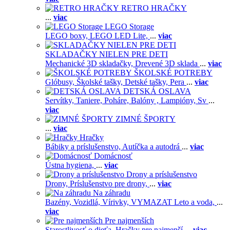
RETRO HRAČKY
...
viac
LEGO Storage
LEGO boxy,
LEGO LED Lite,
...
viac
SKLADAČKY NIELEN PRE DETI
Mechanické 3D skladačky,
Drevené 3D sklada
...
viac
ŠKOLSKÉ POTREBY
Glóbusy,
Školské tašky,
Detské tašky,
Pera
...
viac
DETSKÁ OSLAVA
Servítky,
Taniere,
Poháre,
Balóny ,
Lampióny,
Sv
...
viac
ZIMNÉ ŠPORTY
...
viac
Hračky
Bábiky a príslušenstvo,
Autíčka a autodrá
...
viac
Domácnosť
Ústna hygiena,
...
viac
Drony a príslušenstvo
Drony,
Príslušenstvo pre drony,
...
viac
Na záhradu
Bazény,
Vozidlá,
Vírivky,
VYMAZAT Leto a voda,
...
viac
Pre najmenších
Starostlivosť o dieťa,
Hračky pre najmenší
...
viac