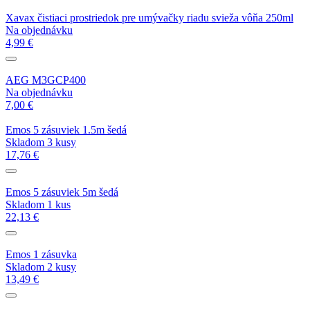
Xavax čistiaci prostriedok pre umývačky riadu svieža vôňa 250ml
Na objednávku
4,99 €
AEG M3GCP400
Na objednávku
7,00 €
Emos 5 zásuviek 1.5m šedá
Skladom 3 kusy
17,76 €
Emos 5 zásuviek 5m šedá
Skladom 1 kus
22,13 €
Emos 1 zásuvka
Skladom 2 kusy
13,49 €