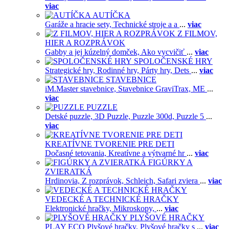
viac
AUTÍČKA
Garáže a hracie sety,
Technické stroje a a
...
viac
Z FILMOV,
HIER A ROZPRÁVOK
Gabby a jej kúzelný domček,
Ako vycvičiť
...
viac
SPOLOČENSKÉ HRY
Strategické hry,
Rodinné hry,
Párty hry,
Dets
...
viac
STAVEBNICE
iM.Master stavebnice,
Stavebnice GraviTrax,
ME
...
viac
PUZZLE
Detské puzzle,
3D Puzzle,
Puzzle 300d,
Puzzle 5
...
viac
KREATÍVNE TVORENIE PRE DETI
Dočasné tetovania,
Kreatívne a výtvarné hr
...
viac
FIGÚRKY A
ZVIERATKÁ
Hrdinovia,
Z rozprávok,
Schleich,
Safari zviera
...
viac
VEDECKÉ A TECHNICKÉ HRAČKY
Elektronické hračky,
Mikroskopy,
...
viac
PLYŠOVÉ HRAČKY
PLAY ECO Plyšové hračky,
Plyšové hračky s
...
viac