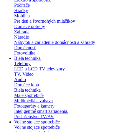
Počítače
Hračky
Mobilita
Pre deti a štvornohých miláčikov
Domáce potreby
Záhrada
Náradie
Nábytok a zariadenie domácnosti a záhrady
Domácnosť
Fotovoltika
Biela technika
Telefóny
LED a LCD TV televízory
TV, Video
Audio
Domáce kiná
Biela technika
Malé spotrebiče
Multimédiá a zábava
Fotoaparáty a kamery
Inteligentné smart zariadenia.
Príslušenstvo TV/AV
Voľne stojace spotrebiče
Voľne stojace spotrebiče