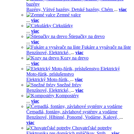
bazény
Bazény,
Vírivé bazény,
Detské bazény,
Chém
...
viac
Zemné valce
...
viac
Cirkulárky
...
viac
Štiepačky na drevo
...
viac
Fukáre a vysávače na líste
Benzínové,
Elektrické,
...
viac
Kozy na drevo
...
viac
Elektrický
Moto-fúrik, príslušenstvo
Elektrický Moto-fúrik,
...
viac
Snežné frézy
Benzínové,
Elektrické,
...
viac
Kompostéry
...
viac
Čerpadlá, fontány, závlahové systémy a vodárne
Benzínové,
Hlbinné,
Ponorné,
Vodárne,
Kalové,
...
viac
Chovateľské potreby
Elektronika pre domácich miláčikov,
Strih
...
viac