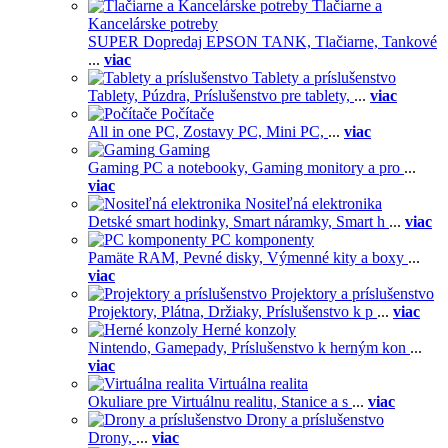
Tlačiarne a
Kancelárske potreby
SUPER Dopredaj EPSON TANK,
Tlačiarne,
Tankové
...
viac
Tablety a príslušenstvo
Tablety,
Púzdra,
Príslušenstvo pre tablety,
...
viac
Počítače
All in one PC,
Zostavy PC,
Mini PC,
...
viac
Gaming
Gaming PC a notebooky,
Gaming monitory a pro
...
viac
Nositeľná elektronika
Detské smart hodinky,
Smart náramky,
Smart h
...
viac
PC komponenty
Pamäte RAM,
Pevné disky,
Výmenné kity a boxy
...
viac
Projektory a príslušenstvo
Projektory,
Plátna,
Držiaky,
Príslušenstvo k p
...
viac
Herné konzoly
Nintendo,
Gamepady,
Príslušenstvo k herným kon
...
viac
Virtuálna realita
Okuliare pre Virtuálnu realitu,
Stanice a s
...
viac
Drony a príslušenstvo
Drony,
...
viac