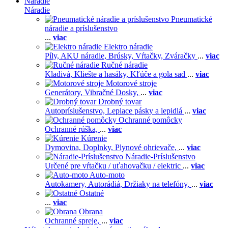
Náradie
Náradie
Pneumatické
náradie a príslušenstvo
...
viac
Elektro náradie
Píly,
AKU náradie,
Brúsky,
Vŕtačky,
Zváračky
...
viac
Ručné náradie
Kladivá,
Kliešte a hasáky,
Kľúče a gola sad
...
viac
Motorové stroje
Generátory,
Vibračné Dosky,
...
viac
Drobný tovar
Autopríslušenstvo,
Lepiace pásky a lepidlá
...
viac
Ochranné pomôcky
Ochranné rúška,
...
viac
Kúrenie
Dymovina,
Doplnky,
Plynové ohrievače,
...
viac
Náradie-Príslušenstvo
Určené pre vŕtačku / uťahovačku / elektric
...
viac
Auto-moto
Autokamery,
Autorádiá,
Držiaky na telefóny,
...
viac
Ostatné
...
viac
Obrana
Ochranné spreje,
...
viac