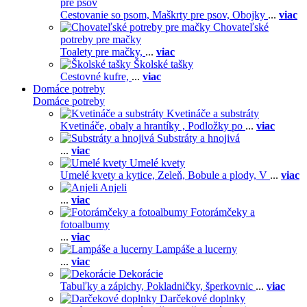
pre psov
Cestovanie so psom,
Maškrty pre psov,
Obojky
...
viac
Chovateľské
potreby pre mačky
Toalety pre mačky,
...
viac
Školské tašky
Cestovné kufre,
...
viac
Domáce potreby
Domáce potreby
Kvetináče a substráty
Kvetináče, obaly a hrantíky ,
Podložky po
...
viac
Substráty a hnojivá
...
viac
Umelé kvety
Umelé kvety a kytice,
Zeleň,
Bobule a plody,
V
...
viac
Anjeli
...
viac
Fotorámčeky a
fotoalbumy
...
viac
Lampáše a lucerny
...
viac
Dekorácie
Tabuľky a zápichy,
Pokladničky, šperkovnic
...
viac
Darčekové doplnky