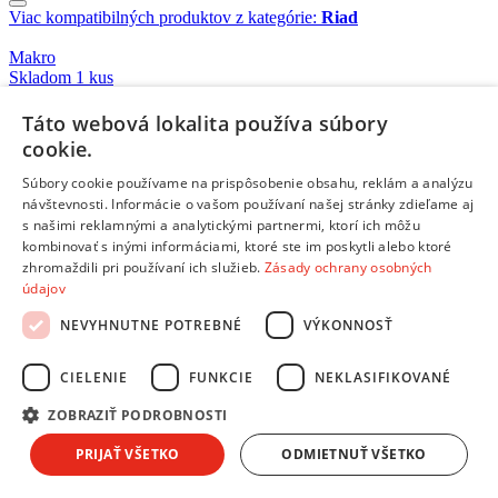
Viac kompatibilných produktov z kategórie:
Riad
Makro
Skladom 1 kus
21,39 €
Táto webová lokalita používa súbory
cookie.
Makro
Skladom 4 kusy
Súbory cookie používame na prispôsobenie obsahu, reklám a analýzu
6,99 €
návštevnosti. Informácie o vašom používaní našej stránky zdieľame aj
s našimi reklamnými a analytickými partnermi, ktorí ich môžu
kombinovať s inými informáciami, ktoré ste im poskytli alebo ktoré
Makro
zhromaždili pri používaní ich služieb.
Zásady ochrany osobných
Skladom 1 kus
údajov
23,99 €
NEVYHNUTNE POTREBNÉ
VÝKONNOSŤ
Makro
CIELENIE
FUNKCIE
NEKLASIFIKOVANÉ
Skladom 3 kusy
17,99 €
ZOBRAZIŤ PODROBNOSTI
PRIJAŤ VŠETKO
ODMIETNUŤ VŠETKO
Makro
Skladom 2 kusy
21,49 €