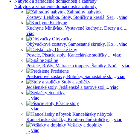
Nábytok a zariadenie domácnosti a záhrady
Nábytok a zariadenie domácnosti a záhrady
Záhradný nábytok
Zostavy,
Lehátka,
Stoly,
Stoličky a kreslá,
Ser
...
viac
Kuchyne
Kuchyne MiniMax,
Vystavené kuchyne,
Drezy a d
...
viac
Obývačky
Obývačkové zostavy,
Samostatné skrinky,
Ko
...
viac
Detské izby
Postele,
Písacie stoly,
Kancelárske stoličky
...
viac
Spálne
Postele,
Rošty,
Matrace a toppery,
Šatníky,
Noč
...
viac
Predsiene
Predsieňové zostavy,
Botníky,
Samostatné sk
...
viac
Stoly a stoličky
Jedálenské stoly,
Jedálenské a barové stol
...
viac
Sedačky
...
viac
Písacie stoly
...
viac
Kancelársky nábytok
Kancelárske stoličky,
Konferenčné stoličky
...
viac
Vešiaky a doplnky
...
viac