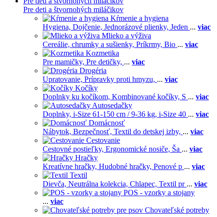
Pre deti a štvornohých miláčikov
Pre deti a štvornohých miláčikov
Kŕmenie a hygiena
Hygiena,
Dojčenie,
Jednorázové plienky,
Jeden
...
viac
Mlieko a výživa
Cereálie, chrumky a sušienky,
Príkrmy,
Bio
...
viac
Kozmetika
Pre mamičky,
Pre detičky,
...
viac
Drogéria
Upratovanie,
Prípravky proti hmyzu,
...
viac
Kočíky
Doplnky ku kočíkom,
Kombinované kočíky,
S
...
viac
Autosedačky
Doplnky,
i-Size 61-150 cm / 9-36 kg,
i-Size 40
...
viac
Domácnosť
Nábytok,
Bezpečnosť,
Textil do detskej izby,
...
viac
Cestovanie
Cestovné postieľky,
Ergonomické nosiče,
Ša
...
viac
Hračky
Kreatívne hračky,
Hudobné hračky,
Penové p
...
viac
Textil
Dievča,
Neutrálna kolekcia,
Chlapec,
Textil pr
...
viac
POS - vzorky a stojany
...
viac
Chovateľské potreby