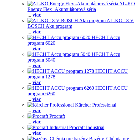
AL-KO
Energy Flex -Akumulátorová séria
...
viac
AL-KO 18 V
BOSCH Aku program
...
viac
HECHT Accu
program 6020
...
viac
HECHT Accu
program 5040
...
viac
HECHT ACCU
program 1278
...
viac
HECHT ACCU
program 6260
...
viac
Kärcher Professional
...
viac
Procraft
...
viac
Procraft Industrial
...
viac
Bazény, Chémia pre