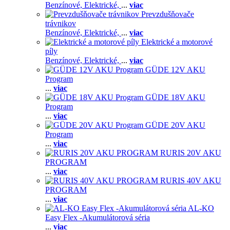
Benzínové,
Elektrické,
...
viac
Prevzdušňovače
trávnikov
Benzínové,
Elektrické,
...
viac
Elektrické a motorové
píly
Benzínové,
Elektrické,
...
viac
GÜDE 12V AKU
Program
...
viac
GÜDE 18V AKU
Program
...
viac
GÜDE 20V AKU
Program
...
viac
RURIS 20V AKU
PROGRAM
...
viac
RURIS 40V AKU
PROGRAM
...
viac
AL-KO
Easy Flex -Akumulátorová séria
...
viac