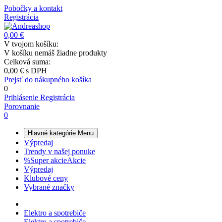
Pobočky a kontakt
Registrácia
0,00 €
V tvojom košíku:
V košíku nemáš žiadne produkty
Celková suma:
0,00 €
s DPH
Prejsť do nákupného košíka
0
Prihlásenie
Registrácia
Porovnanie
0
Hlavné kategórie
Menu
Výpredaj
Trendy v našej ponuke
%
Super akcie
Akcie
Výpredaj
Klubové ceny
Vybrané značky
Elektro a spotrebiče
Elektro a spotrebiče