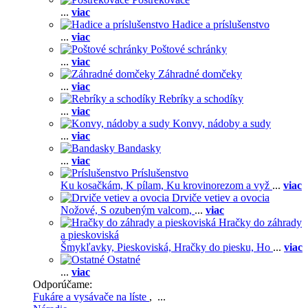
...
viac
Hadice a príslušenstvo
...
viac
Poštové schránky
...
viac
Záhradné domčeky
...
viac
Rebríky a schodíky
...
viac
Konvy, nádoby a sudy
...
viac
Bandasky
...
viac
Príslušenstvo
Ku kosačkám,
K pílam,
Ku krovinorezom a vyž
...
viac
Drviče vetiev a ovocia
Nožové,
S ozubeným valcom,
...
viac
Hračky do záhrady
a pieskoviská
Šmykľavky,
Pieskoviská,
Hračky do piesku,
Ho
...
viac
Ostatné
...
viac
Odporúčame:
Fukáre a vysávače na líste
, ...