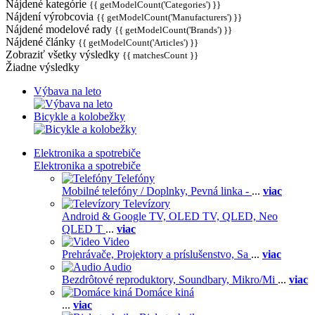
Nájdené kategórie
{{ getModelCount('Categories') }}
Nájdení výrobcovia
{{ getModelCount('Manufacturers') }}
Nájdené modelové rady
{{ getModelCount('Brands') }}
Nájdené články
{{ getModelCount('Articles') }}
Zobraziť všetky výsledky
{{ matchesCount }}
Žiadne výsledky
Výbava na leto
Bicykle a kolobežky
Elektronika a spotrebiče
Elektronika a spotrebiče
Telefóny
Mobilné telefóny / Doplnky,
Pevná linka -
...
viac
Televízory
Android & Google TV,
OLED TV,
QLED, Neo
QLED T
...
viac
Video
Prehrávače,
Projektory a príslušenstvo,
Sa
...
viac
Audio
Bezdrôtové reproduktory,
Soundbary,
Mikro/Mi
...
viac
Domáce kiná
...
viac