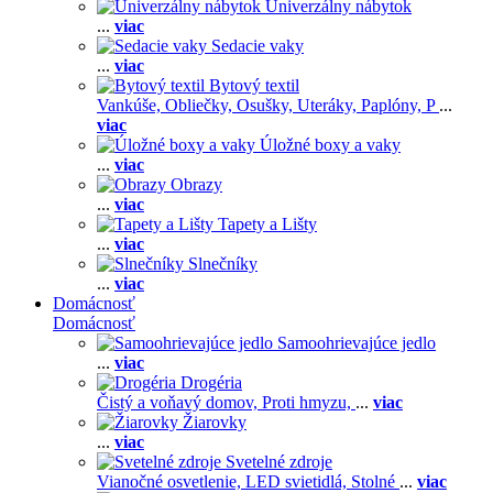
Univerzálny nábytok
...
viac
Sedacie vaky
...
viac
Bytový textil
Vankúše,
Obliečky,
Osušky,
Uteráky,
Paplóny,
P
...
viac
Úložné boxy a vaky
...
viac
Obrazy
...
viac
Tapety a Lišty
...
viac
Slnečníky
...
viac
Domácnosť
Domácnosť
Samoohrievajúce jedlo
...
viac
Drogéria
Čistý a voňavý domov,
Proti hmyzu,
...
viac
Žiarovky
...
viac
Svetelné zdroje
Vianočné osvetlenie,
LED svietidlá,
Stolné
...
viac