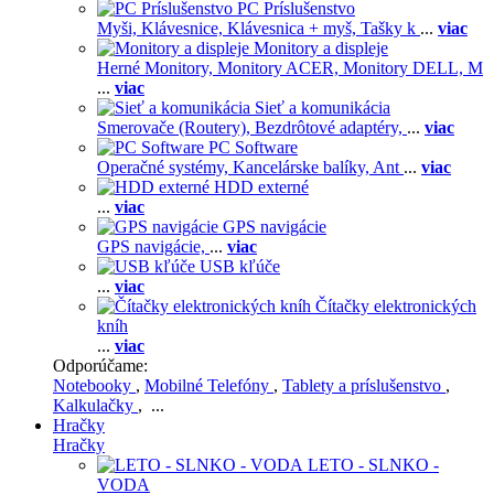
PC Príslušenstvo
Myši,
Klávesnice,
Klávesnica + myš,
Tašky k
...
viac
Monitory a displeje
Herné Monitory,
Monitory ACER,
Monitory DELL,
M
...
viac
Sieť a komunikácia
Smerovače (Routery),
Bezdrôtové adaptéry,
...
viac
PC Software
Operačné systémy,
Kancelárske balíky,
Ant
...
viac
HDD externé
...
viac
GPS navigácie
GPS navigácie,
...
viac
USB kľúče
...
viac
Čítačky elektronických
kníh
...
viac
Odporúčame:
Notebooky
,
Mobilné Telefóny
,
Tablety a príslušenstvo
,
Kalkulačky
, ...
Hračky
Hračky
LETO - SLNKO -
VODA